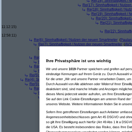
Re(19): Sinnhaftigkeit /
Re(17): Sinnhaftigkeit / Nutze
Re(18): Sinnhaftigkeit / Nu
Re(19): Sinnhaftigkeit /
Re(20): Sinnhaftigkei
Re(21): Sinnhaftigk
11:12:15)
Re(22): Sinnhaft
12:58:11)
Re(6): Sinnhaftigkeit / Nutzen der neuen Smartmeter
(
Paula
Re(7): Sinnhaftigkeit / Nutzen der neuen Smartmeter
(
AVS
Re(8): Sinnhaftigkeit / Nutzen der neuen Smartmeter
(
P
Re(9): Sinnhaftigkeit / Nutzen der neuen Smartmeter
Re(6): Sinnhaftigkeit / Nutzen der neuen Smartmeter
(
Tomi3
Ihre Privatsphäre ist uns wichtig
Re(7): Sinnhaftigkeit / Nutzen der neuen Smartmeter
(
AVS
Re(6): Sinnhaftigkeit / Nutzen der neuen Smartmeter
(
Sonic 
Wir und unsere
1019
-Partner speichern und greifen auf p
Re(7): Sinnhaftigkeit / Nutzen der neuen Smartmeter
(
AVS
eindeutige Kennungen auf Ihrem Gerät zu. Durch Auswahl vo
Re(5): Sinnhaftigkeit / Nutzen der neuen Smartmeter
(
killerbee
für die unter „Wir und unsere Partner verarbeiten Daten, um
Re(4): Sinnhaftigkeit / Nutzen der neuen Smartmeter
(
hellbringer
a
Re(5): Sinnhaftigkeit / Nutzen der neuen Smartmeter
(
-Transf
Durch Auswahl von Alle ablehnen oder Widerruf Ihrer Einwill
Re(6): Sinnhaftigkeit / Nutzen der neuen Smartmeter
(
Paula
deaktiviert sind, sind manche Inhalte und Anzeigen mögliche
Re(7): Sinnhaftigkeit / Nutzen der neuen Smartmeter
(
-Tra
dieses Menü jederzeit wieder aufrufen, um Ihre Einstellungen
Re(8): Sinnhaftigkeit / Nutzen der neuen Smartmeter
(
P
Sie auf den Link Cookie-Einstellungen am unteren Rand der W
Re(9): Sinnhaftigkeit / Nutzen der neuen Smartmeter
unseres Website. Weitere Informationen finden Sie in unser
Re(10): Sinnhaftigkeit / Nutzen der neuen Smartm
Re(11): Sinnhaftigkeit / Nutzen der neuen Smar
Sofern Ihre getroffenen Einstellungen auch Anbieter umfassen
Re(12): Sinnhaftigkeit / Nutzen der neuen S
Angemessenheitsbeschlusses gem Art 45 DSGVO und ohne 
Re(13): Sinnhaftigkeit / Nutzen der neue
so gilt Ihre Einwilligung auch hierfür (Art 49 Abs 1 lit a DSG
Re(14): Sinnhaftigkeit / Nutzen der ne
die USA. Es besteht insbesondere das Risiko, dass Ihre Dat
Re(15): Sinnhaftigkeit / Nutzen der