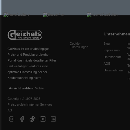
Unternehme
Cookie-
Blog
I
Einstellungen
f
Geizhals ist ein unabhängiges
Impressum
Preis- und Produktvergleichs-
W
Datenschutz
s
Portal, das mittels detaillierter Filter
AGB
T
und vielfältiger Features eine
Unternehmen
optimale Hilfestellung bei der
J
Kaufentscheidung bietet.
P
Ansicht wählen:
Mobile
Copyright © 1997-2026
Preisvergleich Internet Services
AG