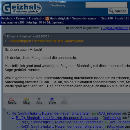
Impressum
|
Werbung
Geizhals
»
Forum
»
Haushalt
»
Sinnhaftigkeit / Nutzen der neuen
Top-100
|
Fresh-100
Smartmeter (288 Beiträge, 9096 Mal gelesen)
Du bist nicht angemeldet. [
Login/Registrieren
]
^
Forum
Haushalt
#
8136551
Sinnhaftigkeit / Nutzen der neuen Smartmeter
Schönen guten Mittach!
Ich denke, diese Kategorie ist die passendste;
Mir stellt sich grad (mal wieder) die Frage der Sinnhaftigkeit dieser neumodis
Auge gedrückt werden.
Wollte gerade eine Simulationsabrechnung durchführen lassen um zu erfahren,
Abrechnung erwartet. O-Ton .. Ja, oh, mh da funktioniert scheinbar was nicht, Mome
Werte grad nicht abrufen. ..Dafür hängt man dann aber auch mal 45 Minuten in 
Re: Sinnhaftigkeit / Nutzen der neuen Smartmeter
(
AVS_reloaded
am 20
Re(2): Sinnhaftigkeit / Nutzen der neuen Smartmeter
(
hellbringer
am 20
Re(3): Sinnhaftigkeit / Nutzen der neuen Smartmeter
(
AVS_reload
Re(3): Sinnhaftigkeit / Nutzen der neuen Smartmeter
(
Glockman
am 