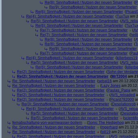
Re(8): Sinnhaftigkeit / Nutzen der neuen Smartmeter
(
P
Re(9): Sinnhaftigkeit / Nutzen der neuen Smartmeter
Re(6): Sinnhaftigkeit / Nutzen der neuen Smartmeter
(
Picard
Re(4): Sinnhaftigkeit / Nutzen der neuen Smartmeter
(
TuxTux
am 2
Re(5): Sinnhaftigkeit / Nutzen der neuen Smartmeter
(
AVS_relo
Re(6): Sinnhaftigkeit / Nutzen der neuen Smartmeter
(
TuxTu
Re(7): Sinnhaftigkeit / Nutzen der neuen Smartmeter
(
AV
Re(7): Sinnhaftigkeit / Nutzen der neuen Smartmeter
(
hell
Re(8): Sinnhaftigkeit / Nutzen der neuen Smartmeter
(
A
Re(8): Sinnhaftigkeit / Nutzen der neuen Smartmeter
(
T
Re(9): Sinnhaftigkeit / Nutzen der neuen Smartmeter
Re(7): Sinnhaftigkeit / Nutzen der neuen Smartmeter
(
Pau
Re(4): Sinnhaftigkeit / Nutzen der neuen Smartmeter
(
killerbees19
Re(5): Sinnhaftigkeit / Nutzen der neuen Smartmeter
(
AVS_relo
Re(6): Sinnhaftigkeit / Nutzen der neuen Smartmeter
(
killer
Re(2): Sinnhaftigkeit / Nutzen der neuen Smartmeter
(
Sohn der Verdam
Re(2): Sinnhaftigkeit / Nutzen der neuen Smartmeter
(
MrT2004
am 27
Re: Sinnhaftigkeit / Nutzen der neuen Smartmeter
(
sebat16
am 20.12.2022,
Re: Sinnhaftigkeit / Nutzen der neuen Smartmeter
(
Lazy Jones
am 20.12.
Re(2): Sinnhaftigkeit / Nutzen der neuen Smartmeter
(
Paulas_Papa
am 2
Re(2): Sinnhaftigkeit / Nutzen der neuen Smartmeter
(
AVS_reloaded
a
Re(2): Sinnhaftigkeit / Nutzen der neuen Smartmeter
(
Picard782000
am
Re(3): Sinnhaftigkeit / Nutzen der neuen Smartmeter
(
Desolationrob
a
Re(4): Sinnhaftigkeit / Nutzen der neuen Smartmeter
(
AVS_relo
Re(5): Sinnhaftigkeit / Nutzen der neuen Smartmeter
(
Desolatio
Re(5): Sinnhaftigkeit / Nutzen der neuen Smartmeter
(
scientifi
fernabschaltung-von-warmwasser-boilern
(
Sonic The Hedgehog
am 21.1
Re: Sinnhaftigkeit / Nutzen der neuen Smartmeter
(
mgerhard
am 21.12.20
Re: Sinnhaftigkeit / Nutzen der neuen Smartmeter
(
bill19
am 21.12.2022,
Re(2): Sinnhaftigkeit / Nutzen der neuen Smartmeter
(
AVS_reloaded
a