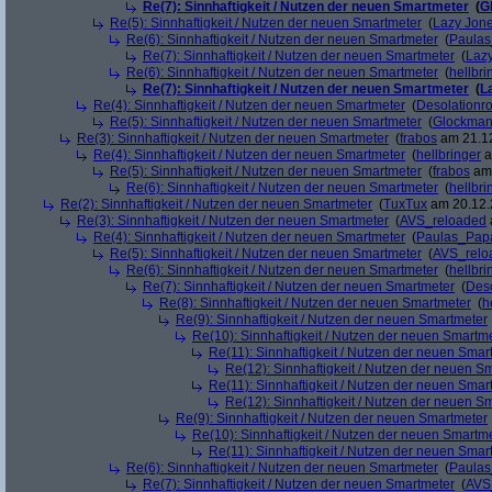
Re(7): Sinnhaftigkeit / Nutzen der neuen Smartmeter
(
G
Re(5): Sinnhaftigkeit / Nutzen der neuen Smartmeter
(
Lazy Jon
Re(6): Sinnhaftigkeit / Nutzen der neuen Smartmeter
(
Paula
Re(7): Sinnhaftigkeit / Nutzen der neuen Smartmeter
(
Laz
Re(6): Sinnhaftigkeit / Nutzen der neuen Smartmeter
(
hellbri
Re(7): Sinnhaftigkeit / Nutzen der neuen Smartmeter
(
L
Re(4): Sinnhaftigkeit / Nutzen der neuen Smartmeter
(
Desolationr
Re(5): Sinnhaftigkeit / Nutzen der neuen Smartmeter
(
Glockma
Re(3): Sinnhaftigkeit / Nutzen der neuen Smartmeter
(
frabos
am 21.12
Re(4): Sinnhaftigkeit / Nutzen der neuen Smartmeter
(
hellbringer
a
Re(5): Sinnhaftigkeit / Nutzen der neuen Smartmeter
(
frabos
am 
Re(6): Sinnhaftigkeit / Nutzen der neuen Smartmeter
(
hellbri
Re(2): Sinnhaftigkeit / Nutzen der neuen Smartmeter
(
TuxTux
am 20.12.
Re(3): Sinnhaftigkeit / Nutzen der neuen Smartmeter
(
AVS_reloaded
Re(4): Sinnhaftigkeit / Nutzen der neuen Smartmeter
(
Paulas_Pap
Re(5): Sinnhaftigkeit / Nutzen der neuen Smartmeter
(
AVS_relo
Re(6): Sinnhaftigkeit / Nutzen der neuen Smartmeter
(
hellbri
Re(7): Sinnhaftigkeit / Nutzen der neuen Smartmeter
(
Deso
Re(8): Sinnhaftigkeit / Nutzen der neuen Smartmeter
(
h
Re(9): Sinnhaftigkeit / Nutzen der neuen Smartmeter
Re(10): Sinnhaftigkeit / Nutzen der neuen Smartm
Re(11): Sinnhaftigkeit / Nutzen der neuen Smar
Re(12): Sinnhaftigkeit / Nutzen der neuen S
Re(11): Sinnhaftigkeit / Nutzen der neuen Smar
Re(12): Sinnhaftigkeit / Nutzen der neuen S
Re(9): Sinnhaftigkeit / Nutzen der neuen Smartmeter
Re(10): Sinnhaftigkeit / Nutzen der neuen Smartm
Re(11): Sinnhaftigkeit / Nutzen der neuen Smar
Re(6): Sinnhaftigkeit / Nutzen der neuen Smartmeter
(
Paula
Re(7): Sinnhaftigkeit / Nutzen der neuen Smartmeter
(
AVS