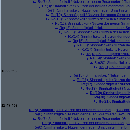
Re(7): Sinnhaftigkeit / Nutzen der neuen Smartmeter
(
-Tra
Re(8): Sinnhaftigkeit / Nutzen der neuen Smartmeter
(
h
Re(9): Sinnhaftigkeit / Nutzen der neuen Smartmeter
Re(10): Sinnhaftigkeit / Nutzen der neuen Smartm
Re(10): Sinnhaftigkeit / Nutzen der neuen Smartm
Re(11): Sinnhaftigkeit / Nutzen der neuen Smar
Re(12): Sinnhaftigkeit / Nutzen der neuen S
Re(13): Sinnhaftigkeit / Nutzen der neue
Re(14): Sinnhaftigkeit / Nutzen der ne
Re(15): Sinnhaftigkeit / Nutzen der
Re(16): Sinnhaftigkeit / Nutzen 
Re(17): Sinnhaftigkeit / Nutze
Re(18): Sinnhaftigkeit / Nu
Re(19): Sinnhaftigkeit /
Re(20): Sinnhaftigkei
Re(21): Sinnhaftigk
16:22:29)
Re(15): Sinnhaftigkeit / Nutzen der
Re(16): Sinnhaftigkeit / Nutzen 
Re(17): Sinnhaftigkeit / Nut
Re(18): Sinnhaftigkeit / N
Re(19): Sinnhaftigkeit 
Re(20): Sinnhaftigkei
Re(21): Sinnhaftig
11:47:40)
Re(5): Sinnhaftigkeit / Nutzen der neuen Smartmeter
(
Glockm
Re(6): Sinnhaftigkeit / Nutzen der neuen Smartmeter
(
AVS_r
Re(7): Sinnhaftigkeit / Nutzen der neuen Smartmeter
(
Glo
Re(8): Sinnhaftigkeit / Nutzen der neuen Smartmeter
(
A
Re(6): Sinnhaftigkeit / Nutzen der neuen Smartmeter
(
hellbri