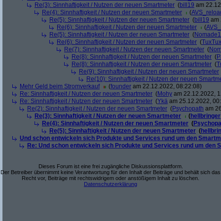
Re(3): Sinnhaftigkeit / Nutzen der neuen Smartmeter
(
bill19
am 22.12.
Re(4): Sinnhaftigkeit / Nutzen der neuen Smartmeter
(
AVS_reloa
Re(5): Sinnhaftigkeit / Nutzen der neuen Smartmeter
(
bill19
am 2
Re(6): Sinnhaftigkeit / Nutzen der neuen Smartmeter
(
AVS_
Re(5): Sinnhaftigkeit / Nutzen der neuen Smartmeter
(
Nomade1
Re(6): Sinnhaftigkeit / Nutzen der neuen Smartmeter
(
TuxTu
Re(7): Sinnhaftigkeit / Nutzen der neuen Smartmeter
(
Nom
Re(8): Sinnhaftigkeit / Nutzen der neuen Smartmeter
(
P
Re(8): Sinnhaftigkeit / Nutzen der neuen Smartmeter
(
T
Re(9): Sinnhaftigkeit / Nutzen der neuen Smartmeter
Re(10): Sinnhaftigkeit / Nutzen der neuen Smartm
Mehr Geld beim Stromverkauf
(
founder
am 22.12.2022, 08:22:08)
Re: Sinnhaftigkeit / Nutzen der neuen Smartmeter
(
Mohy
am 22.12.2022, 1
Re: Sinnhaftigkeit / Nutzen der neuen Smartmeter
(
Ykä
am 25.12.2022, 00:
Re(2): Sinnhaftigkeit / Nutzen der neuen Smartmeter
(
Psychopath
am 26
Re(3): Sinnhaftigkeit / Nutzen der neuen Smartmeter
(
hellbringer
Re(4): Sinnhaftigkeit / Nutzen der neuen Smartmeter
(
Psychopa
Re(5): Sinnhaftigkeit / Nutzen der neuen Smartmeter
(
hellbri
Und schon entwickeln sich Produkte und Services rund um den Smartm
Re: Und schon entwickeln sich Produkte und Services rund um den 
Dieses Forum ist eine frei zugängliche Diskussionsplattform.
Der Betreiber übernimmt keine Verantwortung für den Inhalt der Beiträge und behält sich das
Recht vor, Beiträge mit rechtswidrigem oder anstößigem Inhalt zu löschen.
Datenschutzerklärung