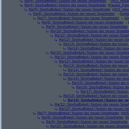
Re(4): Sinnhaftigkeit / Nutzen der neuen Smartmeter
(
AVS_reloa
Re(4): Sinnhaftigkeit / Nutzen der neuen Smartmeter
(
Paulas_Pap
Re(5): Sinnhaftigkeit / Nutzen der neuen Smartmeter
(
AVS_relo
Re(6): Sinnhaftigkeit / Nutzen der neuen Smartmeter
(
hellb
Re(7): Sinnhaftigkeit / Nutzen der neuen Smartmeter
(
De
Re(8): Sinnhaftigkeit / Nutzen der neuen Smartmeter
Re(9): Sinnhaftigkeit / Nutzen der neuen Smartmeter
Re(10): Sinnhaftigkeit / Nutzen der neuen Smartm
Re(11): Sinnhaftigkeit / Nutzen der neuen Smar
Re(12): Sinnhaftigkeit / Nutzen der neuen S
Re(13): Sinnhaftigkeit / Nutzen der neue
Re(14): Sinnhaftigkeit / Nutzen der ne
Re(10): Sinnhaftigkeit / Nutzen der neuen Smartm
Re(11): Sinnhaftigkeit / Nutzen der neuen Smar
Re(12): Sinnhaftigkeit / Nutzen der neuen S
Re(13): Sinnhaftigkeit / Nutzen der neue
Re(14): Sinnhaftigkeit / Nutzen der ne
Re(13): Sinnhaftigkeit / Nutzen der neue
Re(14): Sinnhaftigkeit / Nutzen der ne
Re(15): Sinnhaftigkeit / Nutzen der
Re(16): Sinnhaftigkeit / Nutzen 
Re(17): Sinnhaftigkeit / Nutze
Re(13): Sinnhaftigkeit / Nutzen der neue
Re(14): Sinnhaftigkeit / Nutzen der 
Re(11): Sinnhaftigkeit / Nutzen der neuen Smar
Re(12): Sinnhaftigkeit / Nutzen der neuen S
Re(7): Sinnhaftigkeit / Nutzen der neuen Smartmeter
(
AVS
Re(8): Sinnhaftigkeit / Nutzen der neuen Smartmeter
(
h
Re(9): Sinnhaftigkeit / Nutzen der neuen Smartmeter
Re(10): Sinnhaftigkeit / Nutzen der neuen Smartm