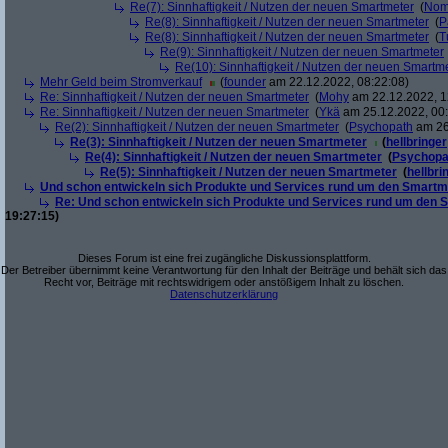
Re(7): Sinnhaftigkeit / Nutzen der neuen Smartmeter
(
Nom
Re(8): Sinnhaftigkeit / Nutzen der neuen Smartmeter
(
P
Re(8): Sinnhaftigkeit / Nutzen der neuen Smartmeter
(
T
Re(9): Sinnhaftigkeit / Nutzen der neuen Smartmeter
Re(10): Sinnhaftigkeit / Nutzen der neuen Smartm
Mehr Geld beim Stromverkauf
(
founder
am 22.12.2022, 08:22:08)
Re: Sinnhaftigkeit / Nutzen der neuen Smartmeter
(
Mohy
am 22.12.2022, 1
Re: Sinnhaftigkeit / Nutzen der neuen Smartmeter
(
Ykä
am 25.12.2022, 00:
Re(2): Sinnhaftigkeit / Nutzen der neuen Smartmeter
(
Psychopath
am 26
Re(3): Sinnhaftigkeit / Nutzen der neuen Smartmeter
(
hellbringer
Re(4): Sinnhaftigkeit / Nutzen der neuen Smartmeter
(
Psychopa
Re(5): Sinnhaftigkeit / Nutzen der neuen Smartmeter
(
hellbri
Und schon entwickeln sich Produkte und Services rund um den Smartm
Re: Und schon entwickeln sich Produkte und Services rund um den 
19:27:15)
Dieses Forum ist eine frei zugängliche Diskussionsplattform.
Der Betreiber übernimmt keine Verantwortung für den Inhalt der Beiträge und behält sich das
Recht vor, Beiträge mit rechtswidrigem oder anstößigem Inhalt zu löschen.
Datenschutzerklärung