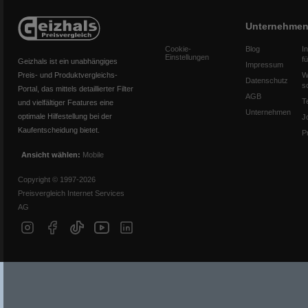
Unternehme
Cookie-
Blog
I
Einstellungen
f
Geizhals ist ein unabhängiges
Impressum
Preis- und Produktvergleichs-
W
Datenschutz
s
Portal, das mittels detaillierter Filter
AGB
T
und vielfältiger Features eine
Unternehmen
optimale Hilfestellung bei der
J
Kaufentscheidung bietet.
P
Ansicht wählen:
Mobile
Copyright © 1997-2026
Preisvergleich Internet Services
AG