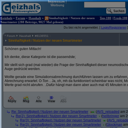
Impressum
|
Werbung
Geizhals
»
Forum
»
Haushalt
»
Sinnhaftigkeit / Nutzen der neuen
Top-100
|
Fresh-100
Smartmeter (288 Beiträge, 9027 Mal gelesen)
Du bist nicht angemeldet. [
Login/Registrieren
]
^
Forum
Haushalt
#
8136551
Sinnhaftigkeit / Nutzen der neuen Smartmeter
Schönen guten Mittach!
Ich denke, diese Kategorie ist die passendste;
Mir stellt sich grad (mal wieder) die Frage der Sinnhaftigkeit dieser neumodis
Auge gedrückt werden.
Wollte gerade eine Simulationsabrechnung durchführen lassen um zu erfahren,
Abrechnung erwartet. O-Ton .. Ja, oh, mh da funktioniert scheinbar was nicht, Mome
Werte grad nicht abrufen. ..Dafür hängt man dann aber auch mal 45 Minuten in 
Re: Sinnhaftigkeit / Nutzen der neuen Smartmeter
(
AVS_reloaded
am 20
Re(2): Sinnhaftigkeit / Nutzen der neuen Smartmeter
(
hellbringer
am 20
Re(3): Sinnhaftigkeit / Nutzen der neuen Smartmeter
(
AVS_reload
Re(3): Sinnhaftigkeit / Nutzen der neuen Smartmeter
(
Glockman
am 