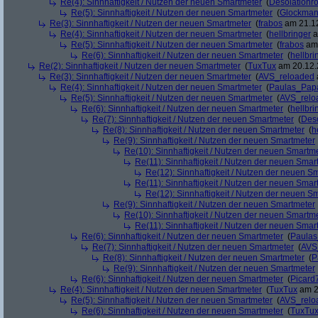
Re(4): Sinnhaftigkeit / Nutzen der neuen Smartmeter
(
Desolationr
Re(5): Sinnhaftigkeit / Nutzen der neuen Smartmeter
(
Glockma
Re(3): Sinnhaftigkeit / Nutzen der neuen Smartmeter
(
frabos
am 21.12
Re(4): Sinnhaftigkeit / Nutzen der neuen Smartmeter
(
hellbringer
a
Re(5): Sinnhaftigkeit / Nutzen der neuen Smartmeter
(
frabos
am 
Re(6): Sinnhaftigkeit / Nutzen der neuen Smartmeter
(
hellbri
Re(2): Sinnhaftigkeit / Nutzen der neuen Smartmeter
(
TuxTux
am 20.12.
Re(3): Sinnhaftigkeit / Nutzen der neuen Smartmeter
(
AVS_reloaded
Re(4): Sinnhaftigkeit / Nutzen der neuen Smartmeter
(
Paulas_Pap
Re(5): Sinnhaftigkeit / Nutzen der neuen Smartmeter
(
AVS_relo
Re(6): Sinnhaftigkeit / Nutzen der neuen Smartmeter
(
hellbri
Re(7): Sinnhaftigkeit / Nutzen der neuen Smartmeter
(
Deso
Re(8): Sinnhaftigkeit / Nutzen der neuen Smartmeter
(
h
Re(9): Sinnhaftigkeit / Nutzen der neuen Smartmeter
Re(10): Sinnhaftigkeit / Nutzen der neuen Smartm
Re(11): Sinnhaftigkeit / Nutzen der neuen Smar
Re(12): Sinnhaftigkeit / Nutzen der neuen S
Re(11): Sinnhaftigkeit / Nutzen der neuen Smar
Re(12): Sinnhaftigkeit / Nutzen der neuen S
Re(9): Sinnhaftigkeit / Nutzen der neuen Smartmeter
Re(10): Sinnhaftigkeit / Nutzen der neuen Smartm
Re(11): Sinnhaftigkeit / Nutzen der neuen Smar
Re(6): Sinnhaftigkeit / Nutzen der neuen Smartmeter
(
Paula
Re(7): Sinnhaftigkeit / Nutzen der neuen Smartmeter
(
AVS
Re(8): Sinnhaftigkeit / Nutzen der neuen Smartmeter
(
P
Re(9): Sinnhaftigkeit / Nutzen der neuen Smartmeter
Re(6): Sinnhaftigkeit / Nutzen der neuen Smartmeter
(
Picard
Re(4): Sinnhaftigkeit / Nutzen der neuen Smartmeter
(
TuxTux
am 2
Re(5): Sinnhaftigkeit / Nutzen der neuen Smartmeter
(
AVS_relo
Re(6): Sinnhaftigkeit / Nutzen der neuen Smartmeter
(
TuxTu