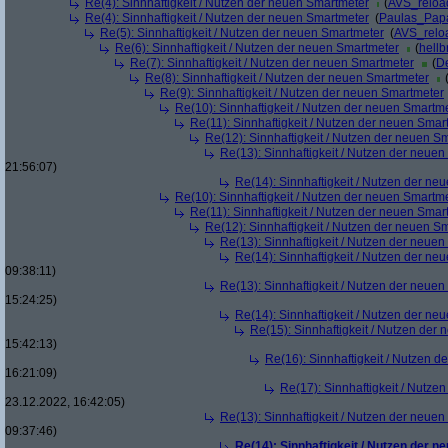
Re(4): Sinnhaftigkeit / Nutzen der neuen Smartmeter
(
AVS_reloa
Re(4): Sinnhaftigkeit / Nutzen der neuen Smartmeter
(
Paulas_Pap
Re(5): Sinnhaftigkeit / Nutzen der neuen Smartmeter
(
AVS_relo
Re(6): Sinnhaftigkeit / Nutzen der neuen Smartmeter
(
hellb
Re(7): Sinnhaftigkeit / Nutzen der neuen Smartmeter
(
De
Re(8): Sinnhaftigkeit / Nutzen der neuen Smartmeter
Re(9): Sinnhaftigkeit / Nutzen der neuen Smartmeter
Re(10): Sinnhaftigkeit / Nutzen der neuen Smartm
Re(11): Sinnhaftigkeit / Nutzen der neuen Smar
Re(12): Sinnhaftigkeit / Nutzen der neuen S
Re(13): Sinnhaftigkeit / Nutzen der neue
21:56:07)
Re(14): Sinnhaftigkeit / Nutzen der ne
Re(10): Sinnhaftigkeit / Nutzen der neuen Smartm
Re(11): Sinnhaftigkeit / Nutzen der neuen Smar
Re(12): Sinnhaftigkeit / Nutzen der neuen S
Re(13): Sinnhaftigkeit / Nutzen der neue
Re(14): Sinnhaftigkeit / Nutzen der ne
09:38:11)
Re(13): Sinnhaftigkeit / Nutzen der neue
15:24:25)
Re(14): Sinnhaftigkeit / Nutzen der ne
Re(15): Sinnhaftigkeit / Nutzen der
15:42:13)
Re(16): Sinnhaftigkeit / Nutzen 
16:21:09)
Re(17): Sinnhaftigkeit / Nutze
23.12.2022, 16:42:05)
Re(13): Sinnhaftigkeit / Nutzen der neue
09:37:46)
Re(14): Sinnhaftigkeit / Nutzen der 