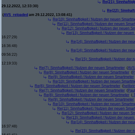
Re(21): Sinnhaftig
29.12.2022, 12:33:30)
Re(22): Sinnhaf
(
AVS_reloaded
am 29.12.2022, 13:08:41)
Re(10): Sinnhaftigkeit / Nutzen der neuen Smartm
Re(11): Sinnhaftigkeit / Nutzen der neuen Smar
Re(12): Sinnhaftigkeit / Nutzen der neuen S
Re(13): Sinnhaftigkeit / Nutzen der neue
16:27:29)
Re(14): Sinnhaftigkeit / Nutzen der ne
16:36:48)
Re(14): Sinnhaftigkeit / Nutzen der ne
09:56:22)
Re(15): Sinnhaftigkeit / Nutzen der
12:19:33)
Re(7): Sinnhaftigkeit / Nutzen der neuen Smartmeter
(
AVS
Re(8): Sinnhaftigkeit / Nutzen der neuen Smartmeter
(
P
Re(9): Sinnhaftigkeit / Nutzen der neuen Smartmeter
Re(10): Sinnhaftigkeit / Nutzen der neuen Smartm
Re(6): Sinnhaftigkeit / Nutzen der neuen Smartmeter
(
hellbri
Re(7): Sinnhaftigkeit / Nutzen der neuen Smartmeter
(
Pau
Re(8): Sinnhaftigkeit / Nutzen der neuen Smartmeter
(
-
Re(9): Sinnhaftigkeit / Nutzen der neuen Smartmeter
Re(10): Sinnhaftigkeit / Nutzen der neuen Smartm
Re(11): Sinnhaftigkeit / Nutzen der neuen Smar
Re(12): Sinnhaftigkeit / Nutzen der neuen S
Re(13): Sinnhaftigkeit / Nutzen der neue
Re(14): Sinnhaftigkeit / Nutzen der ne
16:37:48)
Re(15): Sinnhaftigkeit / Nutzen der