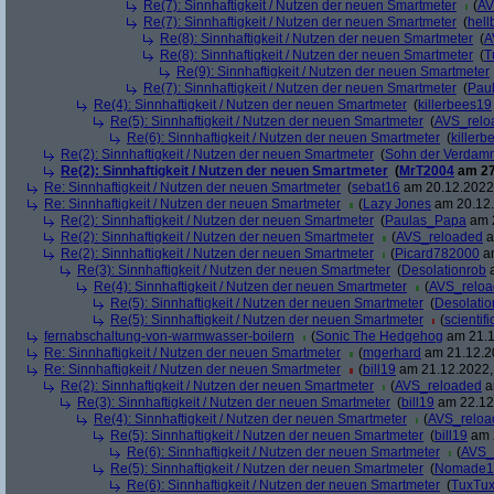
Re(7): Sinnhaftigkeit / Nutzen der neuen Smartmeter
(
AV
Re(7): Sinnhaftigkeit / Nutzen der neuen Smartmeter
(
hell
Re(8): Sinnhaftigkeit / Nutzen der neuen Smartmeter
(
A
Re(8): Sinnhaftigkeit / Nutzen der neuen Smartmeter
(
T
Re(9): Sinnhaftigkeit / Nutzen der neuen Smartmeter
Re(7): Sinnhaftigkeit / Nutzen der neuen Smartmeter
(
Pau
Re(4): Sinnhaftigkeit / Nutzen der neuen Smartmeter
(
killerbees19
Re(5): Sinnhaftigkeit / Nutzen der neuen Smartmeter
(
AVS_relo
Re(6): Sinnhaftigkeit / Nutzen der neuen Smartmeter
(
killer
Re(2): Sinnhaftigkeit / Nutzen der neuen Smartmeter
(
Sohn der Verdam
Re(2): Sinnhaftigkeit / Nutzen der neuen Smartmeter
(
MrT2004
am 27
Re: Sinnhaftigkeit / Nutzen der neuen Smartmeter
(
sebat16
am 20.12.2022,
Re: Sinnhaftigkeit / Nutzen der neuen Smartmeter
(
Lazy Jones
am 20.12.
Re(2): Sinnhaftigkeit / Nutzen der neuen Smartmeter
(
Paulas_Papa
am 2
Re(2): Sinnhaftigkeit / Nutzen der neuen Smartmeter
(
AVS_reloaded
a
Re(2): Sinnhaftigkeit / Nutzen der neuen Smartmeter
(
Picard782000
am
Re(3): Sinnhaftigkeit / Nutzen der neuen Smartmeter
(
Desolationrob
a
Re(4): Sinnhaftigkeit / Nutzen der neuen Smartmeter
(
AVS_relo
Re(5): Sinnhaftigkeit / Nutzen der neuen Smartmeter
(
Desolatio
Re(5): Sinnhaftigkeit / Nutzen der neuen Smartmeter
(
scientifi
fernabschaltung-von-warmwasser-boilern
(
Sonic The Hedgehog
am 21.1
Re: Sinnhaftigkeit / Nutzen der neuen Smartmeter
(
mgerhard
am 21.12.20
Re: Sinnhaftigkeit / Nutzen der neuen Smartmeter
(
bill19
am 21.12.2022,
Re(2): Sinnhaftigkeit / Nutzen der neuen Smartmeter
(
AVS_reloaded
a
Re(3): Sinnhaftigkeit / Nutzen der neuen Smartmeter
(
bill19
am 22.12.
Re(4): Sinnhaftigkeit / Nutzen der neuen Smartmeter
(
AVS_reloa
Re(5): Sinnhaftigkeit / Nutzen der neuen Smartmeter
(
bill19
am 2
Re(6): Sinnhaftigkeit / Nutzen der neuen Smartmeter
(
AVS_
Re(5): Sinnhaftigkeit / Nutzen der neuen Smartmeter
(
Nomade1
Re(6): Sinnhaftigkeit / Nutzen der neuen Smartmeter
(
TuxTu