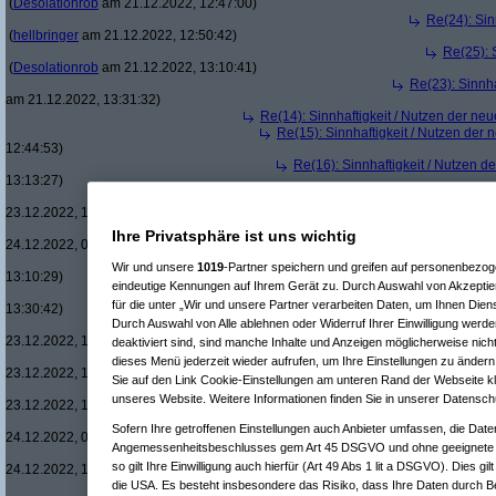
(
Desolationrob
am 21.12.2022, 12:47:00)
Re(24): Sin
(
hellbringer
am 21.12.2022, 12:50:42)
Re(25): 
(
Desolationrob
am 21.12.2022, 13:10:41)
Re(23): Sinnh
am 21.12.2022, 13:31:32)
Re(14): Sinnhaftigkeit / Nutzen der ne
Re(15): Sinnhaftigkeit / Nutzen der
12:44:53)
Re(16): Sinnhaftigkeit / Nutzen 
13:13:27)
Re(17): Sinnhaftigkeit / Nutze
23.12.2022, 13:23:08)
Re(18): Sinnhaftigkeit / Nu
Ihre Privatsphäre ist uns wichtig
24.12.2022, 09:25:48)
Re(15): Sinnhaftigkeit / Nutzen der
Wir und unsere
1019
-Partner speichern und greifen auf personenbezo
13:10:29)
eindeutige Kennungen auf Ihrem Gerät zu. Durch Auswahl von Akzeptier
Re(16): Sinnhaftigkeit / Nutzen 
für die unter „Wir und unsere Partner verarbeiten Daten, um Ihnen Dien
13:30:42)
Durch Auswahl von Alle ablehnen oder Widerruf Ihrer Einwilligung werde
Re(17): Sinnhaftigkeit / Nutze
23.12.2022, 15:25:55)
deaktiviert sind, sind manche Inhalte und Anzeigen möglicherweise nicht
Re(18): Sinnhaftigkeit / Nu
dieses Menü jederzeit wieder aufrufen, um Ihre Einstellungen zu ändern 
23.12.2022, 16:15:39)
Sie auf den Link Cookie-Einstellungen am unteren Rand der Webseite kli
Re(19): Sinnhaftigkeit /
unseres Website. Weitere Informationen finden Sie in unserer Datensch
23.12.2022, 16:35:51)
Re(17): Sinnhaftigkeit / Nutze
Sofern Ihre getroffenen Einstellungen auch Anbieter umfassen, die Daten
24.12.2022, 09:32:49)
Angemessenheitsbeschlusses gem Art 45 DSGVO und ohne geeignete G
Re(18): Sinnhaftigkeit / Nu
so gilt Ihre Einwilligung auch hierfür (Art 49 Abs 1 lit a DSGVO). Dies gi
24.12.2022, 10:17:39)
Re(19): Sinnhaftigkeit /
die USA. Es besteht insbesondere das Risiko, dass Ihre Daten durch B