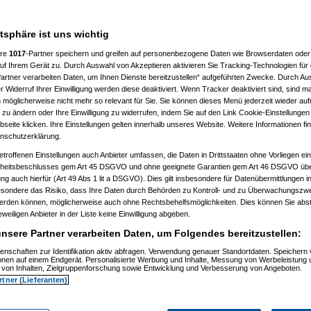
a
am 20.12.2022, 19:49:30)
aded
am 20.12.2022, 20:11:49)
ringer
am 20.12.2022, 20:19:51)
atsphäre ist uns wichtig
solationrob
am 20.12.2022, 20:45:41)
(
hellbringer
am 20.12.2022, 21:05:18)
ere
1017
-Partner speichern und greifen auf personenbezogene Daten wie Browserdaten oder 
(
AVS_reloaded
am 20.12.2022, 21:19:58)
eter
(
hellbringer
am 20.12.2022, 21:27:56)
f Ihrem Gerät zu. Durch Auswahl von Akzeptieren aktivieren Sie Tracking-Technologien für d
tmeter
(
AVS_reloaded
am 20.12.2022, 21:37:23)
artner verarbeiten Daten, um Ihnen Dienste bereitzustellen“ aufgeführten Zwecke. Durch Aus
martmeter
(
hellbringer
am 20.12.2022, 21:45:41)
 Widerruf Ihrer Einwilligung werden diese deaktiviert. Wenn Tracker deaktiviert sind, sind m
n Smartmeter
(
AVS_reloaded
am 20.12.2022, 21:56:07)
 möglicherweise nicht mehr so relevant für Sie. Sie können dieses Menü jederzeit wieder auf
uen Smartmeter
(
hellbringer
am 20.12.2022, 22:16:31)
 zu ändern oder Ihre Einwilligung zu widerrufen, indem Sie auf den Link Cookie-Einstellunge
eter
(
Superflo
am 23.12.2022, 12:22:08)
eite klicken. Ihre Einstellungen gelten innerhalb unseres Website. Weitere Informationen fin
tmeter
(
AVS_reloaded
am 23.12.2022, 13:14:58)
nschutzerklärung.
martmeter
(
hellbringer
am 23.12.2022, 14:45:32)
n Smartmeter
(
Paulas_Papa
am 23.12.2022, 14:48:43)
etroffenen Einstellungen auch Anbieter umfassen, die Daten in Drittstaaten ohne Vorliegen ei
uen Smartmeter
(
AVS_reloaded
am 24.12.2022, 09:38:11)
itsbeschlusses gem Art 45 DSGVO und ohne geeignete Garantien gem Art 46 DSGVO übermi
n Smartmeter
(
-Transformer2K-
am 23.12.2022, 15:24:25)
gung auch hierfür (Art 49 Abs 1 lit a DSGVO). Dies gilt insbesondere für Datenübermittlungen i
uen Smartmeter
(
hellbringer
am 23.12.2022, 15:34:47)
 neuen Smartmeter
(
-Transformer2K-
am 23.12.2022, 15:42:13)
esondere das Risiko, dass Ihre Daten durch Behörden zu Kontroll- und zu Überwachungsz
der neuen Smartmeter
(
hellbringer
am 23.12.2022, 16:21:09)
werden können, möglicherweise auch ohne Rechtsbehelfsmöglichkeiten. Dies können Sie abst
n der neuen Smartmeter
(
-Transformer2K-
am 23.12.2022, 16:42:05)
eweiligen Anbieter in der Liste keine Einwilligung abgeben.
n Smartmeter
(
AVS_reloaded
am 24.12.2022, 09:37:46)
neuen Smartmeter
(
hellbringer
am 27.12.2022, 11:09:00)
nsere Partner verarbeiten Daten, um Folgendes bereitzustellen:
tmeter
(
Paulas_Papa
am 23.12.2022, 14:51:10)
enschaften zur Identifikation aktiv abfragen. Verwendung genauer Standortdaten. Speichern 
martmeter
(
AVS_reloaded
am 24.12.2022, 09:38:33)
ionen auf einem Endgerät. Personalisierte Werbung und Inhalte, Messung von Werbeleistung 
_reloaded
am 20.12.2022, 21:17:49)
von Inhalten, Zielgruppenforschung sowie Entwicklung und Verbesserung von Angeboten.
ellbringer
am 20.12.2022, 21:24:09)
rtner (Lieferanten)
(
AVS_reloaded
am 20.12.2022, 21:27:26)
hellbringer