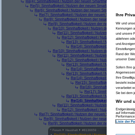
Re(4): Sinnhaftigkeit / Nutzen der neuen Smartmeter
(
Paulas_Pap
Re(5): Sinnhaftigkeit / Nutzen der neuen Smartmeter
(
AVS_relo
Re(6): Sinnhaftigkeit / Nutzen der neuen Smartmeter
(
hellb
Ihre Priv
Re(7): Sinnhaftigkeit / Nutzen der neuen Smartmeter
(
De
Re(8): Sinnhaftigkeit / Nutzen der neuen Smartmeter
Wir und uns
Re(9): Sinnhaftigkeit / Nutzen der neuen Smartmeter
Re(10): Sinnhaftigkeit / Nutzen der neuen Smartm
Kennungen au
Re(11): Sinnhaftigkeit / Nutzen der neuen Smar
und unsere P
Re(12): Sinnhaftigkeit / Nutzen der neuen S
ablehnen oder
Re(13): Sinnhaftigkeit / Nutzen der neue
und Anzeigen
Re(14): Sinnhaftigkeit / Nutzen der ne
Einstellungen
Re(10): Sinnhaftigkeit / Nutzen der neuen Smartm
Rand der Webs
Re(11): Sinnhaftigkeit / Nutzen der neuen Smar
unserer Date
Re(12): Sinnhaftigkeit / Nutzen der neuen S
Re(13): Sinnhaftigkeit / Nutzen der neue
Sofern Ihre g
Re(14): Sinnhaftigkeit / Nutzen der ne
Angemessenhe
Re(13): Sinnhaftigkeit / Nutzen der neue
Ihre Einwilli
Re(14): Sinnhaftigkeit / Nutzen der ne
Re(15): Sinnhaftigkeit / Nutzen der
besteht insb
Re(16): Sinnhaftigkeit / Nutzen 
verarbeitet 
Re(17): Sinnhaftigkeit / Nutze
Sie bei dem j
Re(13): Sinnhaftigkeit / Nutzen der neue
Re(14): Sinnhaftigkeit / Nutzen der 
Wir und u
Re(11): Sinnhaftigkeit / Nutzen der neuen Smar
Endgeräteeig
Re(12): Sinnhaftigkeit / Nutzen der neuen S
auf Informat
Re(7): Sinnhaftigkeit / Nutzen der neuen Smartmeter
(
AVS
Performance 
Re(8): Sinnhaftigkeit / Nutzen der neuen Smartmeter
(
h
Liste der Pa
Re(9): Sinnhaftigkeit / Nutzen der neuen Smartmeter
^
Forum
Haushalt
#
8136659