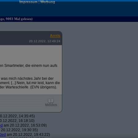
Impressum
|
Werbung
äge, 9003 Mal gelesen)
Arrris
20.12.2022, 12:49:24
chen Smartmeter, die einem nun aufs
 was mich nächstes Jahr bei der
nt. [...] Nein, tut mir leid, kann die
der Warteschleife. (EVN übrigens).
.12.2022, 14:35:45)
.12.2022, 16:18:10)
ed
am 20.12.2022, 16:53:09)
20.12.2022, 19:30:35)
ded
am 20.12.2022, 19:43:22)