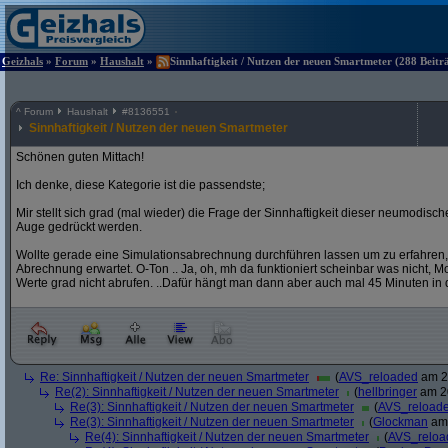
Geizhals
»
Forum
»
Haushalt
»
Sinnhaftigkeit / Nutzen der neuen Smartmeter (288 Beitr
^
Forum
Haushalt
#
8136551
Sinnhaftigkeit / Nutzen der neuen Smartmeter
Schönen guten Mittach!
Ich denke, diese Kategorie ist die passendste;
Mir stellt sich grad (mal wieder) die Frage der Sinnhaftigkeit dieser neumodis
Auge gedrückt werden.
Wollte gerade eine Simulationsabrechnung durchführen lassen um zu erfahren,
Abrechnung erwartet. O-Ton .. Ja, oh, mh da funktioniert scheinbar was nicht, Mome
Werte grad nicht abrufen. ..Dafür hängt man dann aber auch mal 45 Minuten in 
Re: Sinnhaftigkeit / Nutzen der neuen Smartmeter
(
AVS_reloaded
am 20
Re(2): Sinnhaftigkeit / Nutzen der neuen Smartmeter
(
hellbringer
am 20
Re(3): Sinnhaftigkeit / Nutzen der neuen Smartmeter
(
AVS_reload
Re(3): Sinnhaftigkeit / Nutzen der neuen Smartmeter
(
Glockman
am 
Re(4): Sinnhaftigkeit / Nutzen der neuen Smartmeter
(
AVS_reloa