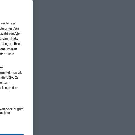
eindeutige
ie unter „Wir
wahl von Alle
anche Inhalte
rufen, um Ihre
n am unteren
den Sie in
nes
tteln, so gilt
n die USA. Es
wecken
ellen, in dem
von oder Zugriff
und der