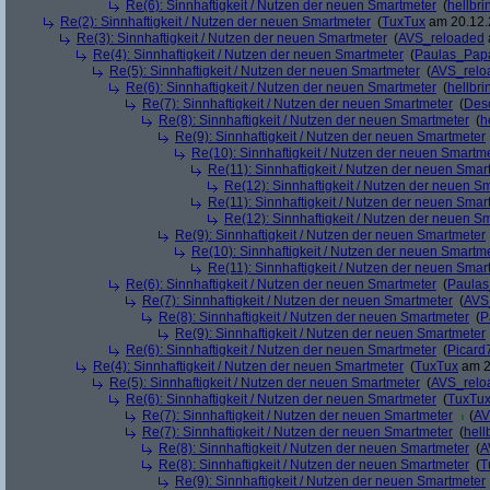
Re(6): Sinnhaftigkeit / Nutzen der neuen Smartmeter
(
hellbri
Re(2): Sinnhaftigkeit / Nutzen der neuen Smartmeter
(
TuxTux
am 20.12.
Re(3): Sinnhaftigkeit / Nutzen der neuen Smartmeter
(
AVS_reloaded
Re(4): Sinnhaftigkeit / Nutzen der neuen Smartmeter
(
Paulas_Pap
Re(5): Sinnhaftigkeit / Nutzen der neuen Smartmeter
(
AVS_relo
Re(6): Sinnhaftigkeit / Nutzen der neuen Smartmeter
(
hellbri
Re(7): Sinnhaftigkeit / Nutzen der neuen Smartmeter
(
Deso
Re(8): Sinnhaftigkeit / Nutzen der neuen Smartmeter
(
h
Re(9): Sinnhaftigkeit / Nutzen der neuen Smartmeter
Re(10): Sinnhaftigkeit / Nutzen der neuen Smartm
Re(11): Sinnhaftigkeit / Nutzen der neuen Smar
Re(12): Sinnhaftigkeit / Nutzen der neuen S
Re(11): Sinnhaftigkeit / Nutzen der neuen Smar
Re(12): Sinnhaftigkeit / Nutzen der neuen S
Re(9): Sinnhaftigkeit / Nutzen der neuen Smartmeter
Re(10): Sinnhaftigkeit / Nutzen der neuen Smartm
Re(11): Sinnhaftigkeit / Nutzen der neuen Smar
Re(6): Sinnhaftigkeit / Nutzen der neuen Smartmeter
(
Paula
Re(7): Sinnhaftigkeit / Nutzen der neuen Smartmeter
(
AVS
Re(8): Sinnhaftigkeit / Nutzen der neuen Smartmeter
(
P
Re(9): Sinnhaftigkeit / Nutzen der neuen Smartmeter
Re(6): Sinnhaftigkeit / Nutzen der neuen Smartmeter
(
Picard
Re(4): Sinnhaftigkeit / Nutzen der neuen Smartmeter
(
TuxTux
am 2
Re(5): Sinnhaftigkeit / Nutzen der neuen Smartmeter
(
AVS_relo
Re(6): Sinnhaftigkeit / Nutzen der neuen Smartmeter
(
TuxTu
Re(7): Sinnhaftigkeit / Nutzen der neuen Smartmeter
(
AV
Re(7): Sinnhaftigkeit / Nutzen der neuen Smartmeter
(
hell
Re(8): Sinnhaftigkeit / Nutzen der neuen Smartmeter
(
A
Re(8): Sinnhaftigkeit / Nutzen der neuen Smartmeter
(
T
Re(9): Sinnhaftigkeit / Nutzen der neuen Smartmeter