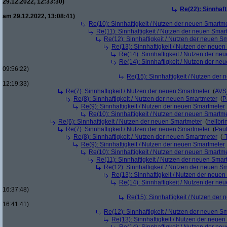
29.12.2022, 12:33:30)
Re(22): Sinnhaf
am 29.12.2022, 13:08:41)
Re(10): Sinnhaftigkeit / Nutzen der neuen Smartm
Re(11): Sinnhaftigkeit / Nutzen der neuen Smar
Re(12): Sinnhaftigkeit / Nutzen der neuen S
Re(13): Sinnhaftigkeit / Nutzen der neue
Re(14): Sinnhaftigkeit / Nutzen der ne
Re(14): Sinnhaftigkeit / Nutzen der ne
09:56:22)
Re(15): Sinnhaftigkeit / Nutzen der
12:19:33)
Re(7): Sinnhaftigkeit / Nutzen der neuen Smartmeter
(
AVS
Re(8): Sinnhaftigkeit / Nutzen der neuen Smartmeter
(
P
Re(9): Sinnhaftigkeit / Nutzen der neuen Smartmeter
Re(10): Sinnhaftigkeit / Nutzen der neuen Smartm
Re(6): Sinnhaftigkeit / Nutzen der neuen Smartmeter
(
hellbri
Re(7): Sinnhaftigkeit / Nutzen der neuen Smartmeter
(
Pau
Re(8): Sinnhaftigkeit / Nutzen der neuen Smartmeter
(
-
Re(9): Sinnhaftigkeit / Nutzen der neuen Smartmeter
Re(10): Sinnhaftigkeit / Nutzen der neuen Smartm
Re(11): Sinnhaftigkeit / Nutzen der neuen Smar
Re(12): Sinnhaftigkeit / Nutzen der neuen S
Re(13): Sinnhaftigkeit / Nutzen der neue
Re(14): Sinnhaftigkeit / Nutzen der ne
16:37:48)
Re(15): Sinnhaftigkeit / Nutzen der
16:41:41)
Re(12): Sinnhaftigkeit / Nutzen der neuen S
Re(13): Sinnhaftigkeit / Nutzen der neue