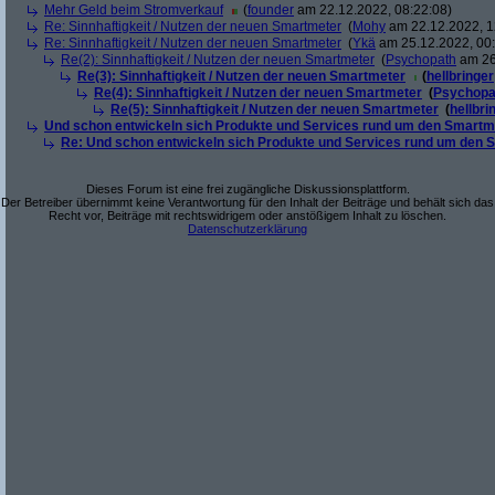
Mehr Geld beim Stromverkauf
(
founder
am 22.12.2022, 08:22:08)
Re: Sinnhaftigkeit / Nutzen der neuen Smartmeter
(
Mohy
am 22.12.2022, 1
Re: Sinnhaftigkeit / Nutzen der neuen Smartmeter
(
Ykä
am 25.12.2022, 00:
Re(2): Sinnhaftigkeit / Nutzen der neuen Smartmeter
(
Psychopath
am 26
Re(3): Sinnhaftigkeit / Nutzen der neuen Smartmeter
(
hellbringer
Re(4): Sinnhaftigkeit / Nutzen der neuen Smartmeter
(
Psychopa
Re(5): Sinnhaftigkeit / Nutzen der neuen Smartmeter
(
hellbri
Und schon entwickeln sich Produkte und Services rund um den Smartm
Re: Und schon entwickeln sich Produkte und Services rund um den 
Dieses Forum ist eine frei zugängliche Diskussionsplattform.
Der Betreiber übernimmt keine Verantwortung für den Inhalt der Beiträge und behält sich das
Recht vor, Beiträge mit rechtswidrigem oder anstößigem Inhalt zu löschen.
Datenschutzerklärung