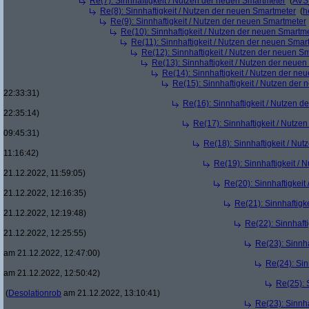
Re(7): Sinnhaftigkeit / Nutzen der neuen Smartmeter
(
AVS
Re(8): Sinnhaftigkeit / Nutzen der neuen Smartmeter
(
h
Re(9): Sinnhaftigkeit / Nutzen der neuen Smartmeter
Re(10): Sinnhaftigkeit / Nutzen der neuen Smartm
Re(11): Sinnhaftigkeit / Nutzen der neuen Smar
Re(12): Sinnhaftigkeit / Nutzen der neuen S
Re(13): Sinnhaftigkeit / Nutzen der neue
Re(14): Sinnhaftigkeit / Nutzen der ne
Re(15): Sinnhaftigkeit / Nutzen der
22:33:31)
Re(16): Sinnhaftigkeit / Nutzen 
22:35:14)
Re(17): Sinnhaftigkeit / Nutze
09:45:31)
Re(18): Sinnhaftigkeit / Nu
11:16:42)
Re(19): Sinnhaftigkeit /
21.12.2022, 11:59:05)
Re(20): Sinnhaftigkei
21.12.2022, 12:16:35)
Re(21): Sinnhaftigk
21.12.2022, 12:19:48)
Re(22): Sinnhaft
21.12.2022, 12:25:55)
Re(23): Sinnh
am 21.12.2022, 12:47:00)
Re(24): Sin
am 21.12.2022, 12:50:42)
Re(25): 
(
Desolationrob
am 21.12.2022, 13:10:41)
Re(23): Sinnh