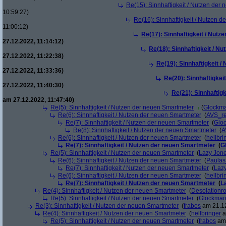
Re(15): Sinnhaftigkeit / Nutzen der
10:59:27)
Re(16): Sinnhaftigkeit / Nutzen 
11:00:12)
Re(17): Sinnhaftigkeit / Nut
27.12.2022, 11:14:12)
Re(18): Sinnhaftigkeit / N
27.12.2022, 11:22:38)
Re(19): Sinnhaftigkeit 
27.12.2022, 11:33:36)
Re(20): Sinnhaftigkei
27.12.2022, 11:40:30)
Re(21): Sinnhaftig
am 27.12.2022, 11:47:40)
Re(5): Sinnhaftigkeit / Nutzen der neuen Smartmeter
(
Glockm
Re(6): Sinnhaftigkeit / Nutzen der neuen Smartmeter
(
AVS_r
Re(7): Sinnhaftigkeit / Nutzen der neuen Smartmeter
(
Glo
Re(8): Sinnhaftigkeit / Nutzen der neuen Smartmeter
(
A
Re(6): Sinnhaftigkeit / Nutzen der neuen Smartmeter
(
hellbri
Re(7): Sinnhaftigkeit / Nutzen der neuen Smartmeter
(
G
Re(5): Sinnhaftigkeit / Nutzen der neuen Smartmeter
(
Lazy Jon
Re(6): Sinnhaftigkeit / Nutzen der neuen Smartmeter
(
Paula
Re(7): Sinnhaftigkeit / Nutzen der neuen Smartmeter
(
Laz
Re(6): Sinnhaftigkeit / Nutzen der neuen Smartmeter
(
hellbri
Re(7): Sinnhaftigkeit / Nutzen der neuen Smartmeter
(
L
Re(4): Sinnhaftigkeit / Nutzen der neuen Smartmeter
(
Desolationr
Re(5): Sinnhaftigkeit / Nutzen der neuen Smartmeter
(
Glockma
Re(3): Sinnhaftigkeit / Nutzen der neuen Smartmeter
(
frabos
am 21.12
Re(4): Sinnhaftigkeit / Nutzen der neuen Smartmeter
(
hellbringer
a
Re(5): Sinnhaftigkeit / Nutzen der neuen Smartmeter
(
frabos
am 