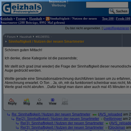
Impressum
|
Werbung
Geizhals
»
Forum
»
Haushalt
»
Sinnhaftigkeit / Nutzen der neuen
Top-100
|
Fresh-100
Smartmeter (288 Beiträge, 8992 Mal gelesen)
Du bist nicht angemeldet. [
Login/Registrieren
]
^
Forum
Haushalt
#
8136551
Sinnhaftigkeit / Nutzen der neuen Smartmeter
Schönen guten Mittach!
Ich denke, diese Kategorie ist die passendste;
Mir stellt sich grad (mal wieder) die Frage der Sinnhaftigkeit dieser neumodis
Auge gedrückt werden.
Wollte gerade eine Simulationsabrechnung durchführen lassen um zu erfahren,
Abrechnung erwartet. O-Ton .. Ja, oh, mh da funktioniert scheinbar was nicht, Mome
Werte grad nicht abrufen. ..Dafür hängt man dann aber auch mal 45 Minuten in 
Re: Sinnhaftigkeit / Nutzen der neuen Smartmeter
(
AVS_reloaded
am 20
Re(2): Sinnhaftigkeit / Nutzen der neuen Smartmeter
(
hellbringer
am 20
Re(3): Sinnhaftigkeit / Nutzen der neuen Smartmeter
(
AVS_reload
Re(3): Sinnhaftigkeit / Nutzen der neuen Smartmeter
(
Glockman
am 