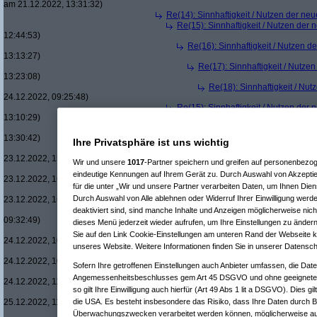
am 21.12.2022, 13:31:32)
Re(14): Sinnhaftigkeit / Nutzen der ne
Re(15): Sinnhaftigkeit / Nutzen der
12:44:53)
Re(16): Sinnhaftigkeit / Nutzen 
13:13:27)
Re(17): Sinnhaftigkeit / Nutze
13:23:08)
Re(18): Sinnhaftigkeit / Nu
24.12.2022, 09:25:48)
Re(15): Sinnhaftigkeit / Nutzen der
13:10:29)
Re(16): Sinnhaftigkeit / Nutzen 
13:30:42)
Ihre Privatsphäre ist uns wichtig
Re(17): Sinnhaftigkeit / Nutze
23.12.2022, 15:25:55)
Wir und unsere
1017
-Partner speichern und greifen auf personenbezo
Re(18): Sinnhaftigkeit / Nu
eindeutige Kennungen auf Ihrem Gerät zu. Durch Auswahl von Akzeptie
23.12.2022, 16:15:39)
für die unter „Wir und unsere Partner verarbeiten Daten, um Ihnen Dien
Re(19): Sinnhaftigkeit /
Durch Auswahl von Alle ablehnen oder Widerruf Ihrer Einwilligung werd
23.12.2022, 16:35:51)
Re(17): Sinnhaftigkeit / Nutze
deaktiviert sind, sind manche Inhalte und Anzeigen möglicherweise nich
09:32:49)
dieses Menü jederzeit wieder aufrufen, um Ihre Einstellungen zu ändern
Re(18): Sinnhaftigkeit / Nu
Sie auf den Link Cookie-Einstellungen am unteren Rand der Webseite kli
24.12.2022, 10:17:39)
unseres Website. Weitere Informationen finden Sie in unserer Datensch
Re(19): Sinnhaftigkeit /
24.12.2022, 10:58:05)
Sofern Ihre getroffenen Einstellungen auch Anbieter umfassen, die Daten
Re(20): Sinnhaftigkei
Angemessenheitsbeschlusses gem Art 45 DSGVO und ohne geeignete 
24.12.2022, 11:10:09)
so gilt Ihre Einwilligung auch hierfür (Art 49 Abs 1 lit a DSGVO). Dies g
Re(21): Sinnhaftigk
25.12.2022, 11:12:15)
die USA. Es besteht insbesondere das Risiko, dass Ihre Daten durch B
Re(22): Sinnhaft
Überwachungszwecken verarbeitet werden können, möglicherweise au