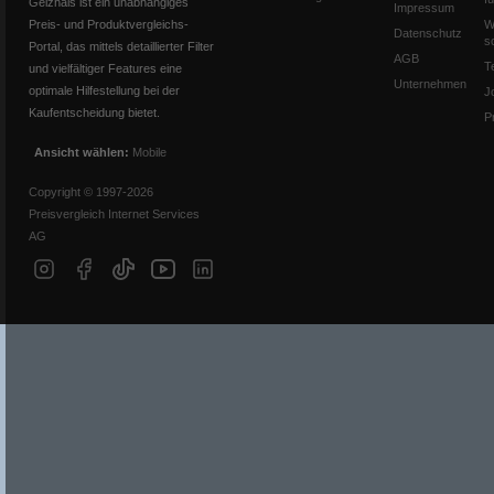
Geizhals ist ein unabhängiges
Impressum
Preis- und Produktvergleichs-
W
Datenschutz
s
Portal, das mittels detaillierter Filter
AGB
T
und vielfältiger Features eine
Unternehmen
optimale Hilfestellung bei der
J
Kaufentscheidung bietet.
P
Ansicht wählen:
Mobile
Copyright © 1997-2026
Preisvergleich Internet Services
AG