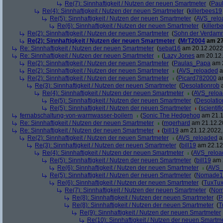
Re(7): Sinnhaftigkeit / Nutzen der neuen Smartmeter
(
Pau
Re(4): Sinnhaftigkeit / Nutzen der neuen Smartmeter
(
killerbees19
Re(5): Sinnhaftigkeit / Nutzen der neuen Smartmeter
(
AVS_relo
Re(6): Sinnhaftigkeit / Nutzen der neuen Smartmeter
(
killer
Re(2): Sinnhaftigkeit / Nutzen der neuen Smartmeter
(
Sohn der Verdam
Re(2): Sinnhaftigkeit / Nutzen der neuen Smartmeter
(
MrT2004
am 27
Re: Sinnhaftigkeit / Nutzen der neuen Smartmeter
(
sebat16
am 20.12.2022,
Re: Sinnhaftigkeit / Nutzen der neuen Smartmeter
(
Lazy Jones
am 20.12.
Re(2): Sinnhaftigkeit / Nutzen der neuen Smartmeter
(
Paulas_Papa
am 2
Re(2): Sinnhaftigkeit / Nutzen der neuen Smartmeter
(
AVS_reloaded
a
Re(2): Sinnhaftigkeit / Nutzen der neuen Smartmeter
(
Picard782000
am
Re(3): Sinnhaftigkeit / Nutzen der neuen Smartmeter
(
Desolationrob
a
Re(4): Sinnhaftigkeit / Nutzen der neuen Smartmeter
(
AVS_relo
Re(5): Sinnhaftigkeit / Nutzen der neuen Smartmeter
(
Desolatio
Re(5): Sinnhaftigkeit / Nutzen der neuen Smartmeter
(
scientifi
fernabschaltung-von-warmwasser-boilern
(
Sonic The Hedgehog
am 21.1
Re: Sinnhaftigkeit / Nutzen der neuen Smartmeter
(
mgerhard
am 21.12.20
Re: Sinnhaftigkeit / Nutzen der neuen Smartmeter
(
bill19
am 21.12.2022,
Re(2): Sinnhaftigkeit / Nutzen der neuen Smartmeter
(
AVS_reloaded
a
Re(3): Sinnhaftigkeit / Nutzen der neuen Smartmeter
(
bill19
am 22.12.
Re(4): Sinnhaftigkeit / Nutzen der neuen Smartmeter
(
AVS_reloa
Re(5): Sinnhaftigkeit / Nutzen der neuen Smartmeter
(
bill19
am 2
Re(6): Sinnhaftigkeit / Nutzen der neuen Smartmeter
(
AVS_
Re(5): Sinnhaftigkeit / Nutzen der neuen Smartmeter
(
Nomade1
Re(6): Sinnhaftigkeit / Nutzen der neuen Smartmeter
(
TuxTu
Re(7): Sinnhaftigkeit / Nutzen der neuen Smartmeter
(
Nom
Re(8): Sinnhaftigkeit / Nutzen der neuen Smartmeter
(
P
Re(8): Sinnhaftigkeit / Nutzen der neuen Smartmeter
(
T
Re(9): Sinnhaftigkeit / Nutzen der neuen Smartmeter
Re(10): Sinnhaftigkeit / Nutzen der neuen Smartm