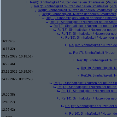
Re(6): Sinnhaftigkeit / Nutzen der neuen Smartmeter
(
Paula
Re(7): Sinnhaftigkeit / Nutzen der neuen Smartmeter
(
-Tra
Re(8): Sinnhaftigkeit / Nutzen der neuen Smartmeter
(
P
Re(9): Sinnhaftigkeit / Nutzen der neuen Smartmeter
Re(10): Sinnhaftigkeit / Nutzen der neuen Smartm
Re(11): Sinnhaftigkeit / Nutzen der neuen Smar
Re(12): Sinnhaftigkeit / Nutzen der neuen S
Re(13): Sinnhaftigkeit / Nutzen der neue
Re(14): Sinnhaftigkeit / Nutzen der ne
Re(15): Sinnhaftigkeit / Nutzen der
16:11:40)
Re(16): Sinnhaftigkeit / Nutzen 
16:17:32)
Re(17): Sinnhaftigkeit / Nutze
23.12.2022, 16:18:51)
Re(18): Sinnhaftigkeit / Nu
16:22:46)
Re(19): Sinnhaftigkeit /
23.12.2022, 16:29:07)
Re(19): Sinnhaftigkeit /
24.12.2022, 09:53:59)
Re(12): Sinnhaftigkeit / Nutzen der neuen S
Re(13): Sinnhaftigkeit / Nutzen der neue
Re(14): Sinnhaftigkeit / Nutzen der ne
10:56:38)
Re(14): Sinnhaftigkeit / Nutzen der ne
12:18:27)
Re(15): Sinnhaftigkeit / Nutzen der
12:26:42)
Re(16): Sinnhaftigkeit / Nutzen 