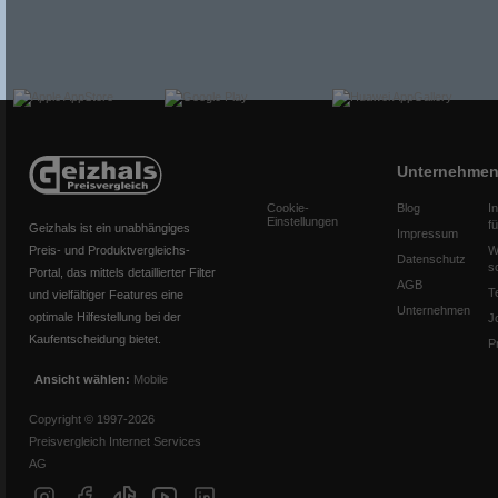
Unternehme
Cookie-
Blog
I
Einstellungen
f
Geizhals ist ein unabhängiges
Impressum
Preis- und Produktvergleichs-
W
Datenschutz
s
Portal, das mittels detaillierter Filter
AGB
T
und vielfältiger Features eine
Unternehmen
optimale Hilfestellung bei der
J
Kaufentscheidung bietet.
P
Ansicht wählen:
Mobile
Copyright © 1997-2026
Preisvergleich Internet Services
AG