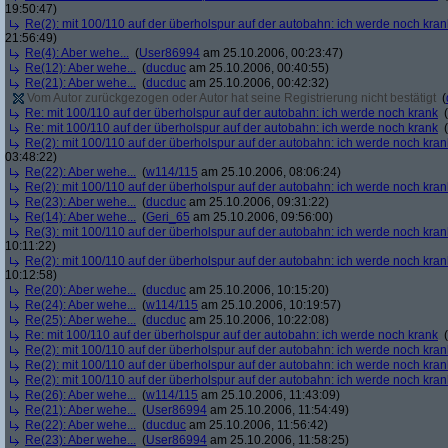
19:50:47)
Re(2): mit 100/110 auf der überholspur auf der autobahn: ich werde noch kran
21:56:49)
Re(4): Aber wehe...
(
User86994
am 25.10.2006, 00:23:47)
Re(12): Aber wehe...
(
ducduc
am 25.10.2006, 00:40:55)
Re(21): Aber wehe...
(
ducduc
am 25.10.2006, 00:42:32)
Vom Autor zurückgezogen oder Autor hat seine Registrierung nicht bestätigt
(
Re: mit 100/110 auf der überholspur auf der autobahn: ich werde noch krank
(
Re: mit 100/110 auf der überholspur auf der autobahn: ich werde noch krank
(
Re(2): mit 100/110 auf der überholspur auf der autobahn: ich werde noch kran
03:48:22)
Re(22): Aber wehe...
(
w114/115
am 25.10.2006, 08:06:24)
Re(2): mit 100/110 auf der überholspur auf der autobahn: ich werde noch kran
Re(23): Aber wehe...
(
ducduc
am 25.10.2006, 09:31:22)
Re(14): Aber wehe...
(
Geri_65
am 25.10.2006, 09:56:00)
Re(3): mit 100/110 auf der überholspur auf der autobahn: ich werde noch kran
10:11:22)
Re(2): mit 100/110 auf der überholspur auf der autobahn: ich werde noch kran
10:12:58)
Re(20): Aber wehe...
(
ducduc
am 25.10.2006, 10:15:20)
Re(24): Aber wehe...
(
w114/115
am 25.10.2006, 10:19:57)
Re(25): Aber wehe...
(
ducduc
am 25.10.2006, 10:22:08)
Re: mit 100/110 auf der überholspur auf der autobahn: ich werde noch krank
(
Re(2): mit 100/110 auf der überholspur auf der autobahn: ich werde noch kran
Re(2): mit 100/110 auf der überholspur auf der autobahn: ich werde noch kran
Re(2): mit 100/110 auf der überholspur auf der autobahn: ich werde noch kran
Re(26): Aber wehe...
(
w114/115
am 25.10.2006, 11:43:09)
Re(21): Aber wehe...
(
User86994
am 25.10.2006, 11:54:49)
Re(22): Aber wehe...
(
ducduc
am 25.10.2006, 11:56:42)
Re(23): Aber wehe...
(
User86994
am 25.10.2006, 11:58:25)