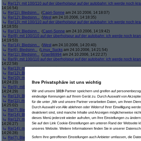
Re(12): mit 100/110 auf der überholspur auf der autobahn: ich werde noch kr
14:16:54)
Re(11): Bledsinn...
(
Capri-Sonne
am 24.10.2006, 14:18:07)
Re(12): Bledsinn...
(
West
am 24.10.2006, 14:18:35)
Re(13): mit 100/110 auf der überholspur auf der autobahn: ich werde noch kr
14:18:55)
Re(13): Bledsinn...
(
Capri-Sonne
am 24.10.2006, 14:19:42)
Re(8): mit 100/110 auf der überholspur auf der autobahn: ich werde noch kran
14:19:53)
Re(14): Bledsinn...
(
West
am 24.10.2006, 14:20:40)
Re(6): Bledsinn...
(
Linux_Sucks
am 24.10.2006, 14:21:54)
Re(11): Bledsinn...
(
User86994
am 24.10.2006, 14:22:27)
Re(9): mit 100/110 auf der überholspur auf der autobahn: ich werde noch kran
14:22:58)
Re(13): mit 100/110 auf der überholspur auf der autobahn: ich werde noch kr
Re(12): Bledsinn...
(
West
am 24.10.2006, 14:23:39)
Re(10): mit 100/110 auf der überholspur auf der autobahn: ich werde noch kr
Ihre Privatsphäre ist uns wichtig
14:24:23)
Re(9): mit 100/110 auf der überholspur auf der autobahn: ich werde noch kran
14:24:29)
Wir und unsere
1019
-Partner speichern und greifen auf personenbezo
Re(13): Bledsinn...
(
User86994
am 24.10.2006, 14:24:54)
eindeutige Kennungen auf Ihrem Gerät zu. Durch Auswahl von Akzeptier
Re(11): mit 100/110 auf der überholspur auf der autobahn: ich werde noch kra
für die unter „Wir und unsere Partner verarbeiten Daten, um Ihnen Dien
14:25:02)
Durch Auswahl von Alle ablehnen oder Widerruf Ihrer Einwilligung werde
Re(7): Bledsinn...
(
West
am 24.10.2006, 14:25:29)
deaktiviert sind, sind manche Inhalte und Anzeigen möglicherweise nicht
Re(14): Bledsinn...
(
West
am 24.10.2006, 14:26:09)
dieses Menü jederzeit wieder aufrufen, um Ihre Einstellungen zu ändern 
Re(12): mit 100/110 auf der überholspur auf der autobahn: ich werde noch kr
Sie auf den Link Cookie-Einstellungen am unteren Rand der Webseite kli
14:26:27)
Re(14): mit 100/110 auf der überholspur auf der autobahn: ich werde noch kr
unseres Website. Weitere Informationen finden Sie in unserer Datensch
14:26:28)
Sofern Ihre getroffenen Einstellungen auch Anbieter umfassen, die Daten
Re(7): Bledsinn...
(
User86994
am 24.10.2006, 14:28:42)