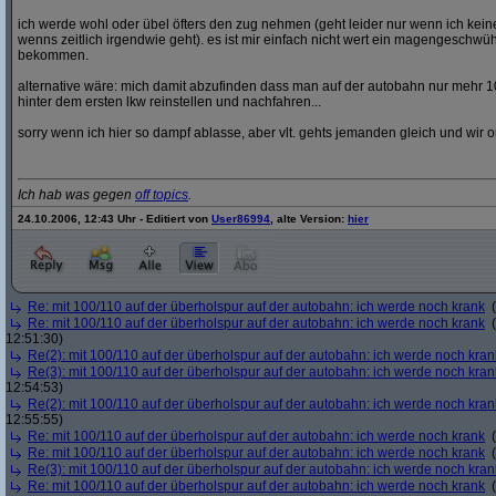
ich werde wohl oder übel öfters den zug nehmen (geht leider nur wenn ich ke
wenns zeitlich irgendwie geht). es ist mir einfach nicht wert ein magengeschwü
bekommen.
alternative wäre: mich damit abzufinden dass man auf der autobahn nur mehr 1
hinter dem ersten lkw reinstellen und nachfahren...
sorry wenn ich hier so dampf ablasse, aber vlt. gehts jemanden gleich und wir o
Ich hab was gegen
off topics
.
24.10.2006, 12:43 Uhr - Editiert von
User86994
, alte Version:
hier
Re: mit 100/110 auf der überholspur auf der autobahn: ich werde noch krank
(
Re: mit 100/110 auf der überholspur auf der autobahn: ich werde noch krank
(
12:51:30)
Re(2): mit 100/110 auf der überholspur auf der autobahn: ich werde noch kran
Re(3): mit 100/110 auf der überholspur auf der autobahn: ich werde noch kran
12:54:53)
Re(2): mit 100/110 auf der überholspur auf der autobahn: ich werde noch kran
12:55:55)
Re: mit 100/110 auf der überholspur auf der autobahn: ich werde noch krank
(
Re: mit 100/110 auf der überholspur auf der autobahn: ich werde noch krank
(
Re(3): mit 100/110 auf der überholspur auf der autobahn: ich werde noch kran
Re: mit 100/110 auf der überholspur auf der autobahn: ich werde noch krank
(