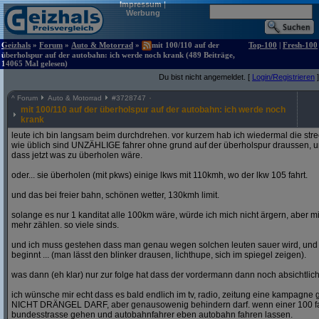
Impressum
|
Werbung
Geizhals
»
Forum
»
Auto & Motorrad
»
mit 100/110 auf der
Top-100
|
Fresh-100
überholspur auf der autobahn: ich werde noch krank (489 Beiträge,
14065 Mal gelesen)
Du bist nicht angemeldet. [
Login/Registrieren
]
^
Forum
Auto & Motorrad
#
3728747
mit 100/110 auf der überholspur auf der autobahn: ich werde noch
krank
leute ich bin langsam beim durchdrehen. vor kurzem hab ich wiedermal die str
wie üblich sind UNZÄHLIGE fahrer ohne grund auf der überholspur draussen, un
dass jetzt was zu überholen wäre.
oder... sie überholen (mit pkws) einige lkws mit 110kmh, wo der lkw 105 fahrt.
und das bei freier bahn, schönen wetter, 130kmh limit.
solange es nur 1 kanditat alle 100km wäre, würde ich mich nicht ärgern, aber mit
mehr zählen. so viele sinds.
und ich muss gestehen dass man genau wegen solchen leuten sauer wird, un
beginnt ... (man lässt den blinker drausen, lichthupe, sich im spiegel zeigen).
was dann (eh klar) nur zur folge hat dass der vordermann dann noch absichtlich
ich wünsche mir echt dass es bald endlich im tv, radio, zeitung eine kampagne gi
NICHT DRÄNGEL DARF, aber genausowenig behindern darf. wenn einer 100 fahren
bundesstrasse gehen und autobahnfahrer eben autobahn fahren lassen.