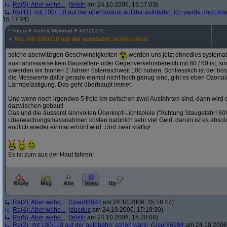
Re(5): Aber wehe...
(
teleth
am 24.10.2006, 15:17:03)
Re(11): mit 100/110 auf der überholspur auf der autobahn: ich werde noch kra
15:17:24)
^
Forum
Auto & Motorrad
#
3729372
Re: mit 100/110 auf der autobahn: schön wärs!
solche aberwitzigen Geschwindigkeiten
werden uns jetzt ohnedies systemat
ausnahmsweise kein Baustellen- oder Gegenverkehrsbereich mit 80 / 60 ist, s
wwerden wir binnen 2 Jahren österreichweit 100 haben. Schliesslich ist der bös
die Messwerte dafür gerade einmal nicht hoch genug sind, gibt es eben Ozona
Lärmbelästigung. Das geht überhaupt immer.
Und wenn noch irgendwo 5 freie km zwischen zwei Ausfahrten sind, dann wird 
dazwischen gebaut!
Das und die äusserst sinnvollen Überkopf-Lichtspiele ("Achtung Staugefahr! 80!! 
Überwachungsmassnahmen kosten natürlich sehr viel Geld, darum ist es absolut g
endlich wieder einmal erhöht wird. Und zwar kräftig!
Es ist zum aus der Haut fahren!
Re(2): Aber wehe...
(
User86994
am 24.10.2006, 15:18:47)
Re(4): Aber wehe...
(
ducduc
am 24.10.2006, 15:19:30)
Re(5): Aber wehe...
(
teleth
am 24.10.2006, 15:20:08)
Re(2): mit 100/110 auf der autobahn: schön wärs!
(
User86994
am 24.10.2006,