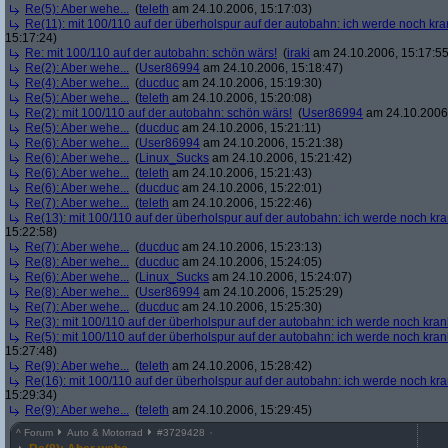
Re(5): Aber wehe...
(
teleth
am 24.10.2006, 15:17:03)
Re(11): mit 100/110 auf der überholspur auf der autobahn: ich werde noch kra
15:17:24)
Re: mit 100/110 auf der autobahn: schön wärs!
(
iraki
am 24.10.2006, 15:17:55
Re(2): Aber wehe...
(
User86994
am 24.10.2006, 15:18:47)
Re(4): Aber wehe...
(
ducduc
am 24.10.2006, 15:19:30)
Re(5): Aber wehe...
(
teleth
am 24.10.2006, 15:20:08)
Re(2): mit 100/110 auf der autobahn: schön wärs!
(
User86994
am 24.10.2006,
Re(5): Aber wehe...
(
ducduc
am 24.10.2006, 15:21:11)
Re(6): Aber wehe...
(
User86994
am 24.10.2006, 15:21:38)
Re(6): Aber wehe...
(
Linux_Sucks
am 24.10.2006, 15:21:42)
Re(6): Aber wehe...
(
teleth
am 24.10.2006, 15:21:43)
Re(6): Aber wehe...
(
ducduc
am 24.10.2006, 15:22:01)
Re(7): Aber wehe...
(
teleth
am 24.10.2006, 15:22:46)
Re(13): mit 100/110 auf der überholspur auf der autobahn: ich werde noch kr
15:22:58)
Re(7): Aber wehe...
(
ducduc
am 24.10.2006, 15:23:13)
Re(8): Aber wehe...
(
ducduc
am 24.10.2006, 15:24:05)
Re(6): Aber wehe...
(
Linux_Sucks
am 24.10.2006, 15:24:07)
Re(8): Aber wehe...
(
User86994
am 24.10.2006, 15:25:29)
Re(7): Aber wehe...
(
ducduc
am 24.10.2006, 15:25:30)
Re(3): mit 100/110 auf der überholspur auf der autobahn: ich werde noch kran
Re(5): mit 100/110 auf der überholspur auf der autobahn: ich werde noch kran
15:27:48)
Re(9): Aber wehe...
(
teleth
am 24.10.2006, 15:28:42)
Re(16): mit 100/110 auf der überholspur auf der autobahn: ich werde noch kr
15:29:34)
Re(9): Aber wehe...
(
teleth
am 24.10.2006, 15:29:45)
^
Forum
Auto & Motorrad
#
3729428