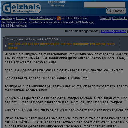
Impressum
|
Werbung
Geizhals
»
Forum
»
Auto & Motorrad
»
mit 100/110 auf der
Top-100
|
Fresh-100
überholspur auf der autobahn: ich werde noch krank (489 Beiträge,
14125 Mal gelesen)
Du bist nicht angemeldet. [
Login/Registrieren
]
^
Forum
Auto & Motorrad
#
3728747
mit 100/110 auf der überholspur auf der autobahn: ich werde noch
krank
leute ich bin langsam beim durchdrehen. vor kurzem hab ich wiedermal die str
wie üblich sind UNZÄHLIGE fahrer ohne grund auf der überholspur draussen, un
dass jetzt was zu überholen wäre.
oder... sie überholen (mit pkws) einige lkws mit 110kmh, wo der lkw 105 fahrt.
und das bei freier bahn, schönen wetter, 130kmh limit.
solange es nur 1 kanditat alle 100km wäre, würde ich mich nicht ärgern, aber mit
mehr zählen. so viele sinds.
und ich muss gestehen dass man genau wegen solchen leuten sauer wird, un
beginnt ... (man lässt den blinker drausen, lichthupe, sich im spiegel zeigen).
was dann (eh klar) nur zur folge hat dass der vordermann dann noch absichtlich
ich wünsche mir echt dass es bald endlich im tv, radio, zeitung eine kampagne gi
NICHT DRÄNGEL DARF, aber genausowenig behindern darf. wenn einer 100 fahren
bundesstrasse gehen und autobahnfahrer eben autobahn fahren lassen.