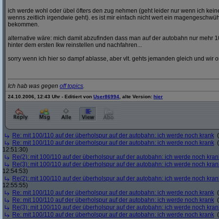
ich werde wohl oder übel öfters den zug nehmen (geht leider nur wenn ich ke
wenns zeitlich irgendwie geht). es ist mir einfach nicht wert ein magengeschwü
bekommen.
alternative wäre: mich damit abzufinden dass man auf der autobahn nur mehr 1
hinter dem ersten lkw reinstellen und nachfahren...
sorry wenn ich hier so dampf ablasse, aber vlt. gehts jemanden gleich und wir o
Ich hab was gegen
off topics
.
24.10.2006, 12:43 Uhr - Editiert von
User86994
, alte Version:
hier
Re: mit 100/110 auf der überholspur auf der autobahn: ich werde noch krank
(
Re: mit 100/110 auf der überholspur auf der autobahn: ich werde noch krank
(
12:51:30)
Re(2): mit 100/110 auf der überholspur auf der autobahn: ich werde noch kran
Re(3): mit 100/110 auf der überholspur auf der autobahn: ich werde noch kran
12:54:53)
Re(2): mit 100/110 auf der überholspur auf der autobahn: ich werde noch kran
12:55:55)
Re: mit 100/110 auf der überholspur auf der autobahn: ich werde noch krank
(
Re: mit 100/110 auf der überholspur auf der autobahn: ich werde noch krank
(
Re(3): mit 100/110 auf der überholspur auf der autobahn: ich werde noch kran
Re: mit 100/110 auf der überholspur auf der autobahn: ich werde noch krank
(