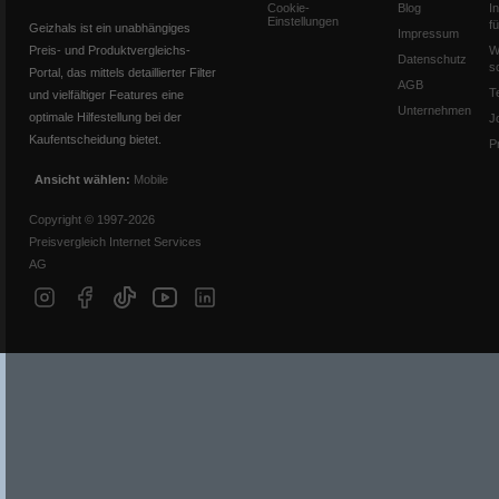
Cookie-
Blog
I
Einstellungen
f
Geizhals ist ein unabhängiges
Impressum
Preis- und Produktvergleichs-
W
Datenschutz
s
Portal, das mittels detaillierter Filter
AGB
T
und vielfältiger Features eine
Unternehmen
optimale Hilfestellung bei der
J
Kaufentscheidung bietet.
P
Ansicht wählen:
Mobile
Copyright © 1997-2026
Preisvergleich Internet Services
AG