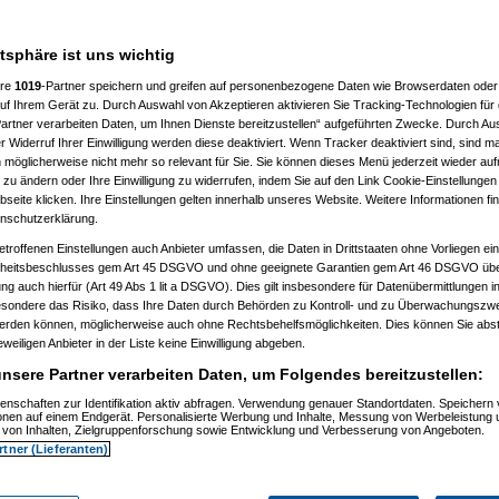
hr wegen einigen vollid***en zu
atsphäre ist uns wichtig
00 fahren kann, also mich enifach
ere
1019
-Partner speichern und greifen auf personenbezogene Daten wie Browserdaten oder 
rganisieren eine selbsthilfegruppe
f Ihrem Gerät zu. Durch Auswahl von Akzeptieren aktivieren Sie Tracking-Technologien für d
artner verarbeiten Daten, um Ihnen Dienste bereitzustellen“ aufgeführten Zwecke. Durch Aus
 Widerruf Ihrer Einwilligung werden diese deaktiviert. Wenn Tracker deaktiviert sind, sind m
 möglicherweise nicht mehr so relevant für Sie. Sie können dieses Menü jederzeit wieder auf
 zu ändern oder Ihre Einwilligung zu widerrufen, indem Sie auf den Link Cookie-Einstellunge
eite klicken. Ihre Einstellungen gelten innerhalb unseres Website. Weitere Informationen fin
nschutzerklärung.
etroffenen Einstellungen auch Anbieter umfassen, die Daten in Drittstaaten ohne Vorliegen ei
itsbeschlusses gem Art 45 DSGVO und ohne geeignete Garantien gem Art 46 DSGVO übermi
yangel
am 24.10.2006, 12:50:53)
gung auch hierfür (Art 49 Abs 1 lit a DSGVO). Dies gilt insbesondere für Datenübermittlungen i
Capri-Sonne
am 24.10.2006, 12:51:30)
esondere das Risiko, dass Ihre Daten durch Behörden zu Kontroll- und zu Überwachungsz
k
(
Marax
am 24.10.2006, 12:52:21)
werden können, möglicherweise auch ohne Rechtsbehelfsmöglichkeiten. Dies können Sie abst
k
(
Capri-Sonne
am 24.10.2006, 12:54:53)
eweiligen Anbieter in der Liste keine Einwilligung abgeben.
k
(
User86994
am 24.10.2006, 12:55:55)
Fly
am 24.10.2006, 12:58:27)
nsere Partner verarbeiten Daten, um Folgendes bereitzustellen:
bond007
am 24.10.2006, 13:02:36)
k
(
yangel
am 24.10.2006, 13:03:52)
enschaften zur Identifikation aktiv abfragen. Verwendung genauer Standortdaten. Speichern 
Oliver_nur echt mit 2 Kastratern und Daisy!
am 24.10.2006, 13:04:44)
ionen auf einem Endgerät. Personalisierte Werbung und Inhalte, Messung von Werbeleistung 
swaDDy
am 24.10.2006, 13:05:01)
von Inhalten, Zielgruppenforschung sowie Entwicklung und Verbesserung von Angeboten.
k
(
User86994
am 24.10.2006, 13:05:01)
rtner (Lieferanten)
k
(
User86994
am 24.10.2006, 13:06:47)
k
(
User86994
am 24.10.2006, 13:10:52)
k
(
psycho_on_tour
am 24.10.2006, 13:17:55)