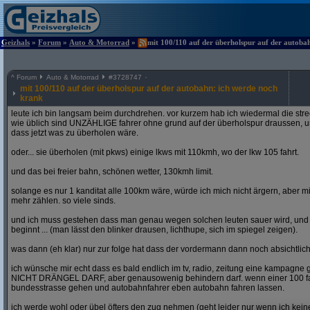
Geizhals
»
Forum
»
Auto & Motorrad
»
mit 100/110 auf der überholspur auf der autoba
^
Forum
Auto & Motorrad
#
3728747
mit 100/110 auf der überholspur auf der autobahn: ich werde noch
krank
leute ich bin langsam beim durchdrehen. vor kurzem hab ich wiedermal die str
wie üblich sind UNZÄHLIGE fahrer ohne grund auf der überholspur draussen, un
dass jetzt was zu überholen wäre.
oder... sie überholen (mit pkws) einige lkws mit 110kmh, wo der lkw 105 fahrt.
und das bei freier bahn, schönen wetter, 130kmh limit.
solange es nur 1 kanditat alle 100km wäre, würde ich mich nicht ärgern, aber mit
mehr zählen. so viele sinds.
und ich muss gestehen dass man genau wegen solchen leuten sauer wird, un
beginnt ... (man lässt den blinker drausen, lichthupe, sich im spiegel zeigen).
was dann (eh klar) nur zur folge hat dass der vordermann dann noch absichtlich
ich wünsche mir echt dass es bald endlich im tv, radio, zeitung eine kampagne gi
NICHT DRÄNGEL DARF, aber genausowenig behindern darf. wenn einer 100 fahren
bundesstrasse gehen und autobahnfahrer eben autobahn fahren lassen.
ich werde wohl oder übel öfters den zug nehmen (geht leider nur wenn ich ke