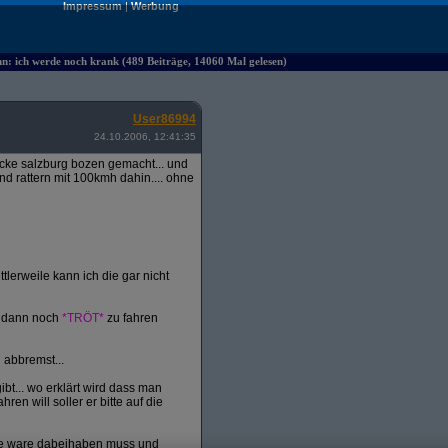
Impressum
|
Werbung
hn: ich werde noch krank (489 Beiträge, 14060 Mal gelesen)
User86994
24.10.2006, 12:41:35
ecke salzburg bozen gemacht... und
d rattern mit 100kmh dahin.... ohne
tlerweile kann ich die gar nicht
d dann noch
*TRÖT*
zu fahren
 abbremst...
bt... wo erklärt wird dass man
 will soller er bitte auf die
ine ware dabeihaben muss und