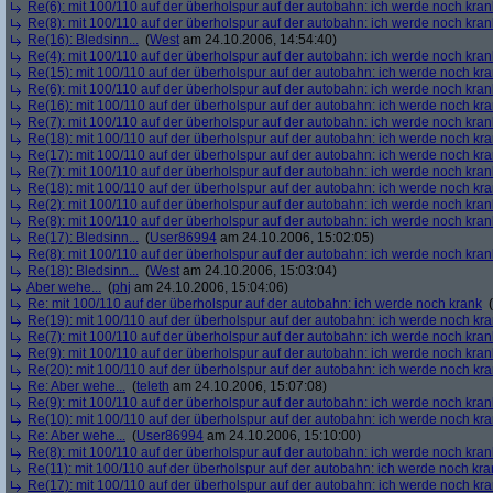
Re(6): mit 100/110 auf der überholspur auf der autobahn: ich werde noch kran
Re(8): mit 100/110 auf der überholspur auf der autobahn: ich werde noch kran
Re(16): Bledsinn...
(
West
am 24.10.2006, 14:54:40)
Re(4): mit 100/110 auf der überholspur auf der autobahn: ich werde noch kran
Re(15): mit 100/110 auf der überholspur auf der autobahn: ich werde noch kr
Re(6): mit 100/110 auf der überholspur auf der autobahn: ich werde noch kran
Re(16): mit 100/110 auf der überholspur auf der autobahn: ich werde noch kr
Re(7): mit 100/110 auf der überholspur auf der autobahn: ich werde noch kran
Re(18): mit 100/110 auf der überholspur auf der autobahn: ich werde noch kr
Re(17): mit 100/110 auf der überholspur auf der autobahn: ich werde noch kr
Re(7): mit 100/110 auf der überholspur auf der autobahn: ich werde noch kran
Re(18): mit 100/110 auf der überholspur auf der autobahn: ich werde noch kr
Re(2): mit 100/110 auf der überholspur auf der autobahn: ich werde noch kran
Re(8): mit 100/110 auf der überholspur auf der autobahn: ich werde noch kran
Re(17): Bledsinn...
(
User86994
am 24.10.2006, 15:02:05)
Re(8): mit 100/110 auf der überholspur auf der autobahn: ich werde noch kran
Re(18): Bledsinn...
(
West
am 24.10.2006, 15:03:04)
Aber wehe...
(
phj
am 24.10.2006, 15:04:06)
Re: mit 100/110 auf der überholspur auf der autobahn: ich werde noch krank
(
Re(19): mit 100/110 auf der überholspur auf der autobahn: ich werde noch kr
Re(7): mit 100/110 auf der überholspur auf der autobahn: ich werde noch kran
Re(9): mit 100/110 auf der überholspur auf der autobahn: ich werde noch kran
Re(20): mit 100/110 auf der überholspur auf der autobahn: ich werde noch kr
Re: Aber wehe...
(
teleth
am 24.10.2006, 15:07:08)
Re(9): mit 100/110 auf der überholspur auf der autobahn: ich werde noch kran
Re(10): mit 100/110 auf der überholspur auf der autobahn: ich werde noch kr
Re: Aber wehe...
(
User86994
am 24.10.2006, 15:10:00)
Re(8): mit 100/110 auf der überholspur auf der autobahn: ich werde noch kran
Re(11): mit 100/110 auf der überholspur auf der autobahn: ich werde noch kra
Re(17): mit 100/110 auf der überholspur auf der autobahn: ich werde noch kr