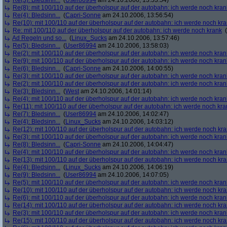
Re(3): Bledsinn...
(
User86994
am 24.10.2006, 13:53:54)
Re(8): mit 100/110 auf der überholspur auf der autobahn: ich werde noch kran
Re(4): Bledsinn...
(
Capri-Sonne
am 24.10.2006, 13:56:54)
Re(10): mit 100/110 auf der überholspur auf der autobahn: ich werde noch kr
Re: mit 100/110 auf der überholspur auf der autobahn: ich werde noch krank
(
Ad Regeln und so...
(
Linux_Sucks
am 24.10.2006, 13:57:46)
Re(5): Bledsinn...
(
User86994
am 24.10.2006, 13:58:03)
Re(2): mit 100/110 auf der überholspur auf der autobahn: ich werde noch kran
Re(9): mit 100/110 auf der überholspur auf der autobahn: ich werde noch kran
Re(6): Bledsinn...
(
Capri-Sonne
am 24.10.2006, 14:00:55)
Re(3): mit 100/110 auf der überholspur auf der autobahn: ich werde noch kran
Re(2): mit 100/110 auf der überholspur auf der autobahn: ich werde noch kran
Re(3): Bledsinn...
(
West
am 24.10.2006, 14:01:14)
Re(4): mit 100/110 auf der überholspur auf der autobahn: ich werde noch kran
Re(11): mit 100/110 auf der überholspur auf der autobahn: ich werde noch kra
Re(7): Bledsinn...
(
User86994
am 24.10.2006, 14:02:47)
Re(4): Bledsinn...
(
Linux_Sucks
am 24.10.2006, 14:03:12)
Re(12): mit 100/110 auf der überholspur auf der autobahn: ich werde noch kr
Re(3): mit 100/110 auf der überholspur auf der autobahn: ich werde noch kran
Re(8): Bledsinn...
(
Capri-Sonne
am 24.10.2006, 14:04:47)
Re(4): mit 100/110 auf der überholspur auf der autobahn: ich werde noch kran
Re(13): mit 100/110 auf der überholspur auf der autobahn: ich werde noch kr
Re(4): Bledsinn...
(
Linux_Sucks
am 24.10.2006, 14:06:19)
Re(9): Bledsinn...
(
User86994
am 24.10.2006, 14:07:05)
Re(5): mit 100/110 auf der überholspur auf der autobahn: ich werde noch kran
Re(10): mit 100/110 auf der überholspur auf der autobahn: ich werde noch kr
Re(6): mit 100/110 auf der überholspur auf der autobahn: ich werde noch kran
Re(14): mit 100/110 auf der überholspur auf der autobahn: ich werde noch kr
Re(3): mit 100/110 auf der überholspur auf der autobahn: ich werde noch kran
Re(15): mit 100/110 auf der überholspur auf der autobahn: ich werde noch kr