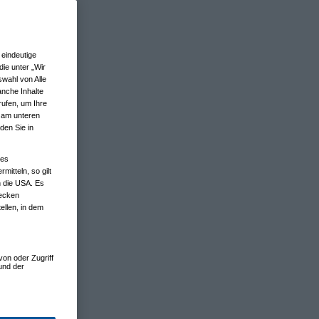
eindeutige
ie unter „Wir
wahl von Alle
anche Inhalte
rufen, um Ihre
n am unteren
den Sie in
nes
tteln, so gilt
n die USA. Es
wecken
ellen, in dem
von oder Zugriff
und der