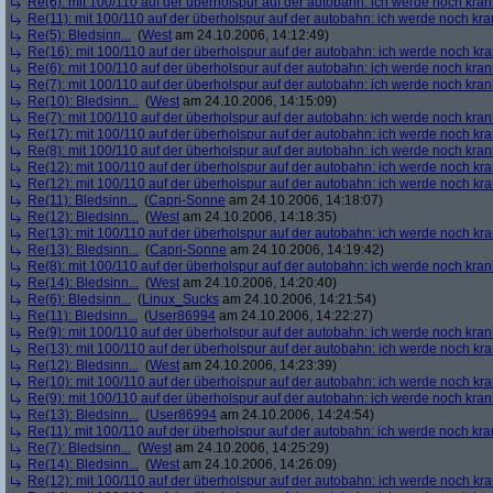
Re(6): mit 100/110 auf der überholspur auf der autobahn: ich werde noch kran
Re(11): mit 100/110 auf der überholspur auf der autobahn: ich werde noch kra
Re(5): Bledsinn...
(
West
am 24.10.2006, 14:12:49)
Re(16): mit 100/110 auf der überholspur auf der autobahn: ich werde noch kr
Re(6): mit 100/110 auf der überholspur auf der autobahn: ich werde noch kran
Re(7): mit 100/110 auf der überholspur auf der autobahn: ich werde noch kran
Re(10): Bledsinn...
(
West
am 24.10.2006, 14:15:09)
Re(7): mit 100/110 auf der überholspur auf der autobahn: ich werde noch kran
Re(17): mit 100/110 auf der überholspur auf der autobahn: ich werde noch kr
Re(8): mit 100/110 auf der überholspur auf der autobahn: ich werde noch kran
Re(12): mit 100/110 auf der überholspur auf der autobahn: ich werde noch kr
Re(12): mit 100/110 auf der überholspur auf der autobahn: ich werde noch kr
Re(11): Bledsinn...
(
Capri-Sonne
am 24.10.2006, 14:18:07)
Re(12): Bledsinn...
(
West
am 24.10.2006, 14:18:35)
Re(13): mit 100/110 auf der überholspur auf der autobahn: ich werde noch kr
Re(13): Bledsinn...
(
Capri-Sonne
am 24.10.2006, 14:19:42)
Re(8): mit 100/110 auf der überholspur auf der autobahn: ich werde noch kran
Re(14): Bledsinn...
(
West
am 24.10.2006, 14:20:40)
Re(6): Bledsinn...
(
Linux_Sucks
am 24.10.2006, 14:21:54)
Re(11): Bledsinn...
(
User86994
am 24.10.2006, 14:22:27)
Re(9): mit 100/110 auf der überholspur auf der autobahn: ich werde noch kran
Re(13): mit 100/110 auf der überholspur auf der autobahn: ich werde noch kr
Re(12): Bledsinn...
(
West
am 24.10.2006, 14:23:39)
Re(10): mit 100/110 auf der überholspur auf der autobahn: ich werde noch kr
Re(9): mit 100/110 auf der überholspur auf der autobahn: ich werde noch kran
Re(13): Bledsinn...
(
User86994
am 24.10.2006, 14:24:54)
Re(11): mit 100/110 auf der überholspur auf der autobahn: ich werde noch kra
Re(7): Bledsinn...
(
West
am 24.10.2006, 14:25:29)
Re(14): Bledsinn...
(
West
am 24.10.2006, 14:26:09)
Re(12): mit 100/110 auf der überholspur auf der autobahn: ich werde noch kr