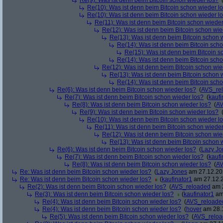
Re(9): Was ist denn beim Bitcoin schon wieder los?
Re(10): Was ist denn beim Bitcoin schon wieder l
Re(10): Was ist denn beim Bitcoin schon wieder l
Re(11): Was ist denn beim Bitcoin schon wieder
Re(12): Was ist denn beim Bitcoin schon wie
Re(13): Was ist denn beim Bitcoin schon 
Re(14): Was ist denn beim Bitcoin sch
Re(15): Was ist denn beim Bitcoin s
Re(14): Was ist denn beim Bitcoin sch
Re(12): Was ist denn beim Bitcoin schon wie
Re(13): Was ist denn beim Bitcoin schon 
Re(14): Was ist denn beim Bitcoin sch
Re(6): Was ist denn beim Bitcoin schon wieder los?
(
AVS_re
Re(7): Was ist denn beim Bitcoin schon wieder los?
(
kaufi
Re(8): Was ist denn beim Bitcoin schon wieder los?
(
AV
Re(9): Was ist denn beim Bitcoin schon wieder los?
Re(10): Was ist denn beim Bitcoin schon wieder l
Re(11): Was ist denn beim Bitcoin schon wieder
Re(12): Was ist denn beim Bitcoin schon wie
Re(13): Was ist denn beim Bitcoin schon 
Re(6): Was ist denn beim Bitcoin schon wieder los?
(
Lazy Jo
Re(7): Was ist denn beim Bitcoin schon wieder los?
(
kaufi
Re(8): Was ist denn beim Bitcoin schon wieder los?
(
AV
Re: Was ist denn beim Bitcoin schon wieder los?
(
Lazy Jones
am 27.12.202
Re: Was ist denn beim Bitcoin schon wieder los?
(
kaufinator1
am 27.12.2
Re(2): Was ist denn beim Bitcoin schon wieder los?
(
AVS_reloaded
am 2
Re(3): Was ist denn beim Bitcoin schon wieder los?
(
kaufinator1
am 
Re(4): Was ist denn beim Bitcoin schon wieder los?
(
AVS_reloade
Re(4): Was ist denn beim Bitcoin schon wieder los?
(
hover
am 28.1
Re(5): Was ist denn beim Bitcoin schon wieder los?
(
AVS_relo