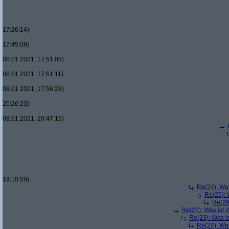
17:26:14)
17:45:08)
08.01.2021, 17:51:05)
08.01.2021, 17:51:11)
08.01.2021, 17:56:28)
20:26:23)
08.01.2021, 20:47:15)
19:10:59)
Re(24): Was
Re(25): 
Re(26
Re(22): Was ist 
Re(23): Was i
Re(24): Was