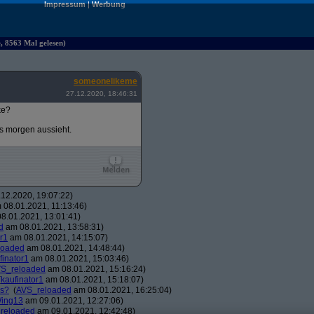
Impressum
|
Werbung
e, 8563 Mal gelesen)
someonelikeme
27.12.2020, 18:46:31
ke?
es morgen aussieht.
12.2020, 19:07:22)
08.01.2021, 11:13:46)
8.01.2021, 13:01:41)
d
am 08.01.2021, 13:58:31)
r1
am 08.01.2021, 14:15:07)
loaded
am 08.01.2021, 14:48:44)
finator1
am 08.01.2021, 15:03:46)
S_reloaded
am 08.01.2021, 15:16:24)
(
kaufinator1
am 08.01.2021, 15:18:07)
os?
(
AVS_reloaded
am 08.01.2021, 16:25:04)
ing13
am 09.01.2021, 12:27:06)
reloaded
am 09.01.2021, 12:42:48)