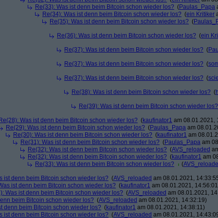
Re(33): Was ist denn beim Bitcoin schon wieder los?
(
Paulas_Papa
a
Re(34): Was ist denn beim Bitcoin schon wieder los?
(
ein Kritiker
a
Re(35): Was ist denn beim Bitcoin schon wieder los?
(
Paulas_
Re(36): Was ist denn beim Bitcoin schon wieder los?
(
ein Kri
Re(37): Was ist denn beim Bitcoin schon wieder los?
(
Pa
Re(37): Was ist denn beim Bitcoin schon wieder los?
(
so
Re(37): Was ist denn beim Bitcoin schon wieder los?
(
scie
Re(38): Was ist denn beim Bitcoin schon wieder los?
(
Re(39): Was ist denn beim Bitcoin schon wieder los?
Re(28): Was ist denn beim Bitcoin schon wieder los?
(
kaufinator1
am 08.01.2021, 
Re(29): Was ist denn beim Bitcoin schon wieder los?
(
Paulas_Papa
am 08.01.20
Re(30): Was ist denn beim Bitcoin schon wieder los?
(
kaufinator1
am 08.01.2
Re(31): Was ist denn beim Bitcoin schon wieder los?
(
Paulas_Papa
am 08.
Re(32): Was ist denn beim Bitcoin schon wieder los?
(
AVS_reloaded
am
Re(32): Was ist denn beim Bitcoin schon wieder los?
(
kaufinator1
am 08
Re(33): Was ist denn beim Bitcoin schon wieder los?
(
AVS_reload
 ist denn beim Bitcoin schon wieder los?
(
AVS_reloaded
am 08.01.2021, 14:33:5
Was ist denn beim Bitcoin schon wieder los?
(
kaufinator1
am 08.01.2021, 14:56:01
): Was ist denn beim Bitcoin schon wieder los?
(
AVS_reloaded
am 08.01.2021, 14
denn beim Bitcoin schon wieder los?
(
AVS_reloaded
am 08.01.2021, 14:32:19)
st denn beim Bitcoin schon wieder los?
(
kaufinator1
am 08.01.2021, 14:38:11)
 ist denn beim Bitcoin schon wieder los?
(
AVS_reloaded
am 08.01.2021, 14:43:0