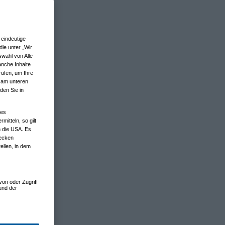
eindeutige
ie unter „Wir
wahl von Alle
anche Inhalte
rufen, um Ihre
n am unteren
den Sie in
nes
tteln, so gilt
n die USA. Es
wecken
ellen, in dem
von oder Zugriff
und der