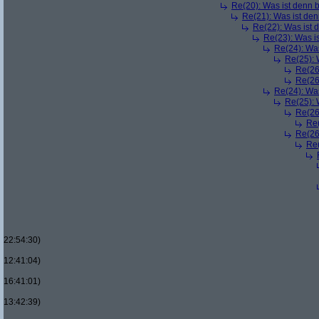
Re(20): Was ist denn 
Re(21): Was ist den
Re(22): Was ist 
Re(23): Was i
Re(24): Was
Re(25): 
Re(26
Re(26
Re(24): Was
Re(25): 
Re(26
Re(
Re(26
Re(
22:54:30)
12:41:04)
16:41:01)
13:42:39)