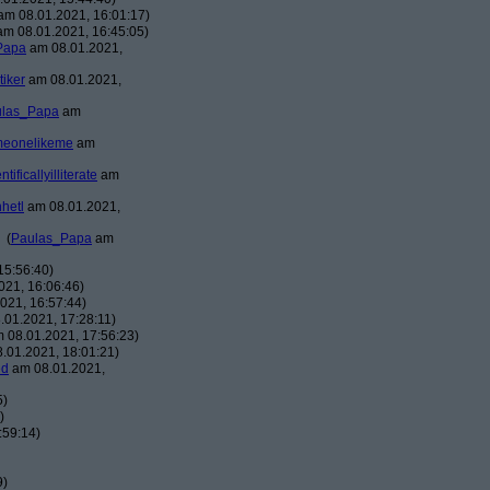
m 08.01.2021, 16:01:17)
m 08.01.2021, 16:45:05)
Papa
am 08.01.2021,
tiker
am 08.01.2021,
ulas_Papa
am
meonelikeme
am
ntificallyilliterate
am
hhetl
am 08.01.2021,
(
Paulas_Papa
am
15:56:40)
21, 16:06:46)
021, 16:57:44)
01.2021, 17:28:11)
 08.01.2021, 17:56:23)
.01.2021, 18:01:21)
ed
am 08.01.2021,
5)
)
:59:14)
9)