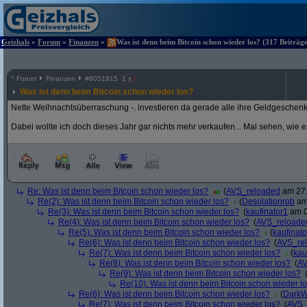
Geizhals
»
Forum
»
Finanzen
»
Was ist denn beim Bitcoin schon wieder los? (317 Beiträg
^
Forum
Finanzen
#
8051915
1 x
Was ist denn beim Bitcoin schon wieder los?
Nette Weihnachtsüberraschung -. investieren da gerade alle ihre Geldgeschen
Dabei wollte ich doch dieses Jahr gar nichts mehr verkaufen... Mal sehen, wie 
Re: Was ist denn beim Bitcoin schon wieder los?
(
AVS_reloaded
am 27.
Re(2): Was ist denn beim Bitcoin schon wieder los?
(
Desolationrob
am 
Re(3): Was ist denn beim Bitcoin schon wieder los?
(
kaufinator1
am 0
Re(4): Was ist denn beim Bitcoin schon wieder los?
(
AVS_reloade
Re(5): Was ist denn beim Bitcoin schon wieder los?
(
kaufinato
Re(6): Was ist denn beim Bitcoin schon wieder los?
(
AVS_re
Re(7): Was ist denn beim Bitcoin schon wieder los?
(
kau
Re(8): Was ist denn beim Bitcoin schon wieder los?
(
AV
Re(9): Was ist denn beim Bitcoin schon wieder los?
Re(10): Was ist denn beim Bitcoin schon wieder l
Re(6): Was ist denn beim Bitcoin schon wieder los?
(
DarkW
Re(7): Was ist denn beim Bitcoin schon wieder los?
(
AVS_