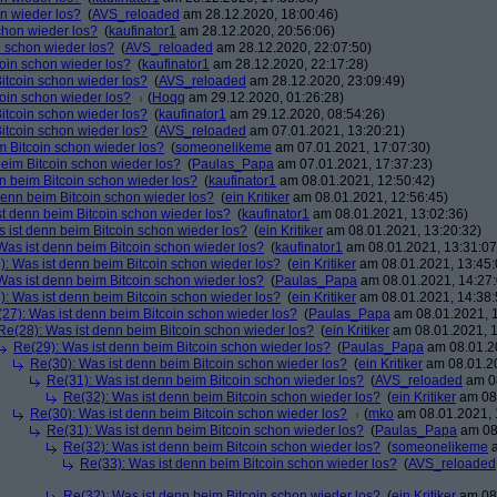
on wieder los?
(
AVS_reloaded
am 28.12.2020, 18:00:46)
chon wieder los?
(
kaufinator1
am 28.12.2020, 20:56:06)
n schon wieder los?
(
AVS_reloaded
am 28.12.2020, 22:07:50)
coin schon wieder los?
(
kaufinator1
am 28.12.2020, 22:17:28)
itcoin schon wieder los?
(
AVS_reloaded
am 28.12.2020, 23:09:49)
coin schon wieder los?
(
Hoqq
am 29.12.2020, 01:26:28)
itcoin schon wieder los?
(
kaufinator1
am 29.12.2020, 08:54:26)
itcoin schon wieder los?
(
AVS_reloaded
am 07.01.2021, 13:20:21)
m Bitcoin schon wieder los?
(
someonelikeme
am 07.01.2021, 17:07:30)
beim Bitcoin schon wieder los?
(
Paulas_Papa
am 07.01.2021, 17:37:23)
n beim Bitcoin schon wieder los?
(
kaufinator1
am 08.01.2021, 12:50:42)
denn beim Bitcoin schon wieder los?
(
ein Kritiker
am 08.01.2021, 12:56:45)
st denn beim Bitcoin schon wieder los?
(
kaufinator1
am 08.01.2021, 13:02:36)
 ist denn beim Bitcoin schon wieder los?
(
ein Kritiker
am 08.01.2021, 13:20:32)
Was ist denn beim Bitcoin schon wieder los?
(
kaufinator1
am 08.01.2021, 13:31:07
): Was ist denn beim Bitcoin schon wieder los?
(
ein Kritiker
am 08.01.2021, 13:45:
Was ist denn beim Bitcoin schon wieder los?
(
Paulas_Papa
am 08.01.2021, 14:27:
): Was ist denn beim Bitcoin schon wieder los?
(
ein Kritiker
am 08.01.2021, 14:38:
27): Was ist denn beim Bitcoin schon wieder los?
(
Paulas_Papa
am 08.01.2021, 1
Re(28): Was ist denn beim Bitcoin schon wieder los?
(
ein Kritiker
am 08.01.2021, 1
Re(29): Was ist denn beim Bitcoin schon wieder los?
(
Paulas_Papa
am 08.01.20
Re(30): Was ist denn beim Bitcoin schon wieder los?
(
ein Kritiker
am 08.01.20
Re(31): Was ist denn beim Bitcoin schon wieder los?
(
AVS_reloaded
am 08
Re(32): Was ist denn beim Bitcoin schon wieder los?
(
ein Kritiker
am 08.
Re(30): Was ist denn beim Bitcoin schon wieder los?
(
mko
am 08.01.2021, 
Re(31): Was ist denn beim Bitcoin schon wieder los?
(
Paulas_Papa
am 08.
Re(32): Was ist denn beim Bitcoin schon wieder los?
(
someonelikeme
a
Re(33): Was ist denn beim Bitcoin schon wieder los?
(
AVS_reloaded
Re(32): Was ist denn beim Bitcoin schon wieder los?
(
ein Kritiker
am 08.