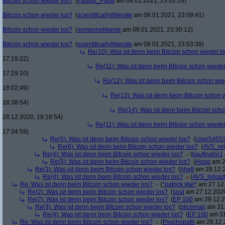
Bitcoin schon wieder los?
(
Paulas_Papa
am 08.01.2021, 23:01:53)
Bitcoin schon wieder los?
(
scientificallyilliterate
am 08.01.2021, 23:09:41)
Bitcoin schon wieder los?
(
someonelikeme
am 08.01.2021, 23:30:12)
Bitcoin schon wieder los?
(
scientificallyilliterate
am 08.01.2021, 23:53:39)
Re(10): Was ist denn beim Bitcoin schon wieder l
17:19:22)
Re(11): Was ist denn beim Bitcoin schon wieder
17:29:10)
Re(12): Was ist denn beim Bitcoin schon wie
18:02:49)
Re(13): Was ist denn beim Bitcoin schon 
18:38:54)
Re(14): Was ist denn beim Bitcoin sch
28.12.2020, 19:18:54)
Re(11): Was ist denn beim Bitcoin schon wieder
17:34:59)
Re(5): Was ist denn beim Bitcoin schon wieder los?
(
User5455
Re(6): Was ist denn beim Bitcoin schon wieder los?
(
AVS_re
Re(4): Was ist denn beim Bitcoin schon wieder los?
(
kaufinator1
Re(5): Was ist denn beim Bitcoin schon wieder los?
(
Hoqq
am 2
Re(3): Was ist denn beim Bitcoin schon wieder los?
(
hhetl
am 28.12.2
Re(4): Was ist denn beim Bitcoin schon wieder los?
(
AVS_reloa
Re: Was ist denn beim Bitcoin schon wieder los?
(
*patrick star*
am 27.12.
Re(2): Was ist denn beim Bitcoin schon wieder los?
(
soul
am 27.12.2020
Re(2): Was ist denn beim Bitcoin schon wieder los?
(
EP 100
am 29.12.2
Re(3): Was ist denn beim Bitcoin schon wieder los?
(
piiceman
am 31.
Re(4): Was ist denn beim Bitcoin schon wieder los?
(
EP 100
am 31
Re: Was ist denn beim Bitcoin schon wieder los?
(
Psychopath
am 28.12.2