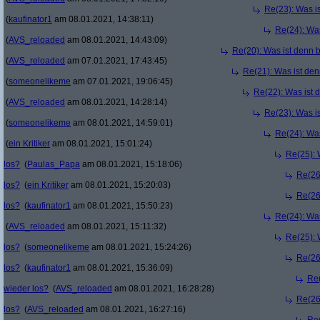
Re(23): Was i
(
kaufinator1
am 08.01.2021, 14:38:11)
Re(24): Was
(
AVS_reloaded
am 08.01.2021, 14:43:09)
Re(20): Was ist denn 
(
AVS_reloaded
am 07.01.2021, 17:43:45)
Re(21): Was ist den
(
someonelikeme
am 07.01.2021, 19:06:45)
Re(22): Was ist 
(
AVS_reloaded
am 08.01.2021, 14:28:14)
Re(23): Was i
(
someonelikeme
am 08.01.2021, 14:59:01)
Re(24): Was
(
ein Kritiker
am 08.01.2021, 15:01:24)
Re(25): 
los?
(
Paulas_Papa
am 08.01.2021, 15:18:06)
Re(26
los?
(
ein Kritiker
am 08.01.2021, 15:20:03)
Re(26
los?
(
kaufinator1
am 08.01.2021, 15:50:23)
Re(24): Was
(
AVS_reloaded
am 08.01.2021, 15:11:32)
Re(25): 
los?
(
someonelikeme
am 08.01.2021, 15:24:26)
Re(26
los?
(
kaufinator1
am 08.01.2021, 15:36:09)
Re(
wieder los?
(
AVS_reloaded
am 08.01.2021, 16:28:28)
Re(26
los?
(
AVS_reloaded
am 08.01.2021, 16:27:16)