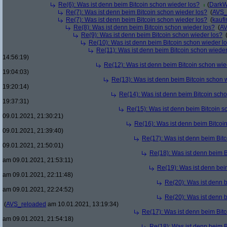
Re(6): Was ist denn beim Bitcoin schon wieder los?
(
DarkW
Re(7): Was ist denn beim Bitcoin schon wieder los?
(
AVS_
Re(7): Was ist denn beim Bitcoin schon wieder los?
(
kaufi
Re(8): Was ist denn beim Bitcoin schon wieder los?
(
AV
Re(9): Was ist denn beim Bitcoin schon wieder los?
Re(10): Was ist denn beim Bitcoin schon wieder l
Re(11): Was ist denn beim Bitcoin schon wieder
14:56:19)
Re(12): Was ist denn beim Bitcoin schon wie
19:04:03)
Re(13): Was ist denn beim Bitcoin schon 
19:20:14)
Re(14): Was ist denn beim Bitcoin sch
19:37:31)
Re(15): Was ist denn beim Bitcoin s
09.01.2021, 21:30:21)
Re(16): Was ist denn beim Bitcoi
09.01.2021, 21:39:40)
Re(17): Was ist denn beim Bit
09.01.2021, 21:50:01)
Re(18): Was ist denn beim B
am 09.01.2021, 21:53:11)
Re(19): Was ist denn bei
am 09.01.2021, 22:11:48)
Re(20): Was ist denn 
am 09.01.2021, 22:24:52)
Re(20): Was ist denn 
(
AVS_reloaded
am 10.01.2021, 13:19:34)
Re(17): Was ist denn beim Bit
am 09.01.2021, 21:54:18)
Re(18): Was ist denn beim B