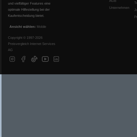
AGB
T
und vielfältiger Features eine
Unternehmen
optimale Hilfestellung bei der
J
Kaufentscheidung bietet.
P
Ansicht wählen:
Mobile
Copyright © 1997-2026
Preisvergleich Internet Services
AG