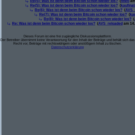
Re(5): Was ist denn beim Bitcoin schon wieder los?
(
hhetl
am 
Re(5): Was ist denn beim Bitcoin schon wieder los?
(
kaufina
Re(6): Was ist denn beim Bitcoin schon wieder los?
(
AVS_
Re(7): Was ist denn beim Bitcoin schon wieder los?
(
ka
Re(8): Was ist denn beim Bitcoin schon wieder los?
(
Re: Was ist denn beim Bitcoin schon wieder los?
(
AVS_reloaded
am 14.
Dieses Forum ist eine frei zugängliche Diskussionsplattform.
Der Betreiber übernimmt keine Verantwortung für den Inhalt der Beiträge und behält sich das
Recht vor, Beiträge mit rechtswidrigem oder anstößigem Inhalt zu löschen.
Datenschutzerklärung