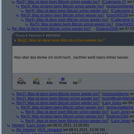
Re(2): Was ist denn beim Bitcoin schon wieder los?
(
Codename 47
am 0
Re(3): Was ist denn beim Bitcoin schon wieder los?
(
someonelikeme
Re(4): Was ist denn beim Bitcoin schon wieder los?
(
Codename 4
Re(3): Was ist denn beim Bitcoin schon wieder los?
(
User545539
am 
Re(4): Was ist denn beim Bitcoin schon wieder los?
(
Codename 4
Re(5): Was ist denn beim Bitcoin schon wieder los?
(
User5455
Re: Was ist denn beim Bitcoin schon wieder los?
(
Diabolo2000
am 07.01
^
Forum
Finanzen
#
8053892
Re(2): Was ist denn beim Bitcoin schon wieder los?
Also über das denke ich nicht nach.. nachher weiß mans immer besser.
Re(2): Was ist denn beim Bitcoin schon wieder los?
(
someonelikeme
am
Re(2): Was ist denn beim Bitcoin schon wieder los?
(
scientificallyillitera
Re(2): Was ist denn beim Bitcoin schon wieder los?
(
Lazy Jones
am 08.0
Re(3): Was ist denn beim Bitcoin schon wieder los?
(
someonelikeme
Re(4): Was ist denn beim Bitcoin schon wieder los?
(
Lazy Jones
am
Re(3): Was ist denn beim Bitcoin schon wieder los?
(
Diabolo2000
am 
Re(4): Was ist denn beim Bitcoin schon wieder los?
(
Lazy Jones
am
Hmmm!
(
Lazy Jones
am 08.01.2021, 13:26:55)
Re: Hmmm!
(
AVS_reloaded
am 08.01.2021, 13:38:39)