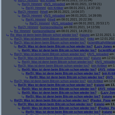
Re(2): Hmmm!
(
ein Kritiker
am 08.01.2021, 13:51:04)
Re(3): Hmmm!
(
AVS_reloaded
am 08.01.2021, 13:59:21)
Re(4): Hmmm!
(
ein Kritiker
am 08.01.2021, 14:37:10)
Re(2): Hmmm!
(
hhetl
am 08.01.2021, 14:04:37)
Re(3): Hmmm!
(
AVS_reloaded
am 08.01.2021, 14:39:09)
Re(4): Hmmm!
(
hhetl
am 08.01.2021, 20:22:39)
Re(5): Hmmm!
(
AVS_reloaded
am 08.01.2021, 20:53:17)
Re(2): Hmmm!
(
someonelikeme
am 08.01.2021, 14:13:59)
Re: Hmmm!
(
someonelikeme
am 08.01.2021, 14:28:21)
Re: Was ist denn beim Bitcoin schon wieder los?
(
raiuno
am 12.01.2021, 1
Re(2): Was ist denn beim Bitcoin schon wieder los?
(
mko
am 12.01.2021
Re(2): Was ist denn beim Bitcoin schon wieder los?
(
scientificallyillitera
Re(3): Was ist denn beim Bitcoin schon wieder los?
(
Lazy Jones
a
Re(4): Was ist denn beim Bitcoin schon wieder los?
(
scientifical
Re(2): Was ist denn beim Bitcoin schon wieder los?
(
AVS_reloaded
am 1
Re(3): Was ist denn beim Bitcoin schon wieder los?
(
raiuno
am 12.01.
Re(4): Was ist denn beim Bitcoin schon wieder los?
(
AVS_reloade
Re(3): Was ist denn beim Bitcoin schon wieder los?
(
ein Kritiker
am 12
Re(4): Was ist denn beim Bitcoin schon wieder los?
(
AVS_reloa
Re(5): Was ist denn beim Bitcoin schon wieder los?
(
ein Krit
Re(6): Was ist denn beim Bitcoin schon wieder los?
(
AVS_
Re(2): Was ist denn beim Bitcoin schon wieder los?
(
ein Kritiker
am 12.0
Re(3): Was ist denn beim Bitcoin schon wieder los?
(
raiuno
am 13.
Re(4): Was ist denn beim Bitcoin schon wieder los?
(
AVS_reloa
Re(4): Was ist denn beim Bitcoin schon wieder los?
(
Lazy Jon
Re(5): Was ist denn beim Bitcoin schon wieder los?
(
raiuno
a
Re(2): Was ist denn beim Bitcoin schon wieder los?
(
Paulas_Papa
am
Re(3): Was ist denn beim Bitcoin schon wieder los?
(
raiuno
am 13.
Re(4): Was ist denn beim Bitcoin schon wieder los?
(
Paulas_Pa
Re(5): Was ist denn beim Bitcoin schon wieder los?
(
raiuno
a