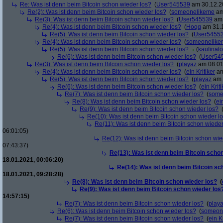
Re: Was ist denn beim Bitcoin schon wieder los?
(
User545539
am 30.12.20
Re(2): Was ist denn beim Bitcoin schon wieder los?
(
someonelikeme
am
Re(3): Was ist denn beim Bitcoin schon wieder los?
(
User545539
am 
Re(4): Was ist denn beim Bitcoin schon wieder los?
(
Hoqq
am 31.1
Re(5): Was ist denn beim Bitcoin schon wieder los?
(
User5455
Re(4): Was ist denn beim Bitcoin schon wieder los?
(
someonelike
Re(5): Was ist denn beim Bitcoin schon wieder los?
(
kaufinato
Re(6): Was ist denn beim Bitcoin schon wieder los?
(
User54
Re(3): Was ist denn beim Bitcoin schon wieder los?
(
playaz
am 08.01
Re(4): Was ist denn beim Bitcoin schon wieder los?
(
ein Kritiker
am
Re(5): Was ist denn beim Bitcoin schon wieder los?
(
playaz
am 
Re(6): Was ist denn beim Bitcoin schon wieder los?
(
ein Kriti
Re(7): Was ist denn beim Bitcoin schon wieder los?
(
some
Re(8): Was ist denn beim Bitcoin schon wieder los?
(
ei
Re(9): Was ist denn beim Bitcoin schon wieder los?
Re(10): Was ist denn beim Bitcoin schon wieder l
Re(11): Was ist denn beim Bitcoin schon wieder
06:01:05)
Re(12): Was ist denn beim Bitcoin schon wie
07:43:37)
Re(13): Was ist denn beim Bitcoin schon
18.01.2021, 00:06:20)
Re(14): Was ist denn beim Bitcoin sc
18.01.2021, 09:28:28)
Re(8): Was ist denn beim Bitcoin schon wieder los?
(
Re(9): Was ist denn beim Bitcoin schon wieder los
14:57:15)
Re(7): Was ist denn beim Bitcoin schon wieder los?
(
play
Re(6): Was ist denn beim Bitcoin schon wieder los?
(
someon
Re(7): Was ist denn beim Bitcoin schon wieder los?
(
ein Kr