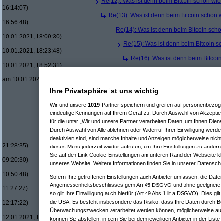
Re(12): Was ist denn beim Bitcoin schon wie
16:14:07)
Re(13): Was ist denn beim Bitcoin schon 
16:56:48)
Re(14): Was ist denn beim Bitcoin sch
10.01.2021, 18:09:30)
Re(15): Was ist denn beim Bitcoin s
10.01.2021, 18:23:48)
Re(16): Was ist denn beim Bitcoi
10.01.2021, 18:52:31)
Re(17): Was ist denn beim Bit
am 10.01.2021, 19:08:54)
Re(4): Was ist denn beim Bitcoin schon wieder los?
(
Desolation
Ihre Privatsphäre ist uns wichtig
Re(5): Was ist denn beim Bitcoin schon wieder los?
(
kaufinator
Re(6): Was ist denn beim Bitcoin schon wieder los?
(
Desolat
Wir und unsere
1019
-Partner speichern und greifen auf personenbezo
Re(7): Was ist denn beim Bitcoin schon wieder los?
(
kaufi
eindeutige Kennungen auf Ihrem Gerät zu. Durch Auswahl von Akzeptier
Re(8): Was ist denn beim Bitcoin schon wieder los?
(
De
für die unter „Wir und unsere Partner verarbeiten Daten, um Ihnen Dien
Re(8): Was ist denn beim Bitcoin schon wieder los?
(
De
Durch Auswahl von Alle ablehnen oder Widerruf Ihrer Einwilligung werde
Re(9): Was ist denn beim Bitcoin schon wieder los?
Re(10): Was ist denn beim Bitcoin schon wieder l
deaktiviert sind, sind manche Inhalte und Anzeigen möglicherweise nicht
21:28:35)
dieses Menü jederzeit wieder aufrufen, um Ihre Einstellungen zu ändern 
Re(10): Was ist denn beim Bitcoin schon wieder l
Sie auf den Link Cookie-Einstellungen am unteren Rand der Webseite kli
09:20:30)
unseres Website. Weitere Informationen finden Sie in unserer Datensch
Re(11): Was ist denn beim Bitcoin schon wieder
10:50:48)
Sofern Ihre getroffenen Einstellungen auch Anbieter umfassen, die Daten
Re(12): Was ist denn beim Bitcoin schon wie
Angemessenheitsbeschlusses gem Art 45 DSGVO und ohne geeignete G
11:27:27)
so gilt Ihre Einwilligung auch hierfür (Art 49 Abs 1 lit a DSGVO). Dies gi
Re(13): Was ist denn beim Bitcoin schon 
die USA. Es besteht insbesondere das Risiko, dass Ihre Daten durch B
12:17:22)
Re(14): Was ist denn beim Bitcoin sch
Überwachungszwecken verarbeitet werden können, möglicherweise auc
12.01.2021, 12:23:39)
können Sie abstellen, in dem Sie bei dem jeweiligen Anbieter in der Liste