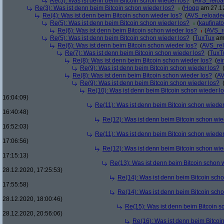
Re(5): Was ist denn beim Bitcoin schon wieder los?
(
AVS_relo
Re(3): Was ist denn beim Bitcoin schon wieder los?
(
Hoqq
am 27.12
Re(4): Was ist denn beim Bitcoin schon wieder los?
(
AVS_reloade
Re(5): Was ist denn beim Bitcoin schon wieder los?
(
kaufinato
Re(6): Was ist denn beim Bitcoin schon wieder los?
(
AVS_r
Re(5): Was ist denn beim Bitcoin schon wieder los?
(
TuxTux
am 
Re(6): Was ist denn beim Bitcoin schon wieder los?
(
AVS_re
Re(7): Was ist denn beim Bitcoin schon wieder los?
(
TuxT
Re(8): Was ist denn beim Bitcoin schon wieder los?
(
ei
Re(9): Was ist denn beim Bitcoin schon wieder los?
Re(8): Was ist denn beim Bitcoin schon wieder los?
(
AV
Re(9): Was ist denn beim Bitcoin schon wieder los?
Re(10): Was ist denn beim Bitcoin schon wieder l
16:04:09)
Re(11): Was ist denn beim Bitcoin schon wieder
16:40:48)
Re(12): Was ist denn beim Bitcoin schon wie
16:52:03)
Re(11): Was ist denn beim Bitcoin schon wieder
17:06:56)
Re(12): Was ist denn beim Bitcoin schon wie
17:15:13)
Re(13): Was ist denn beim Bitcoin schon 
28.12.2020, 17:25:53)
Re(14): Was ist denn beim Bitcoin sch
17:55:58)
Re(14): Was ist denn beim Bitcoin sch
28.12.2020, 18:00:46)
Re(15): Was ist denn beim Bitcoin s
28.12.2020, 20:56:06)
Re(16): Was ist denn beim Bitcoi