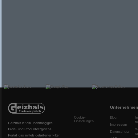
Unternehme
Cookie-
Blog
I
Einstellungen
f
Geizhals ist ein unabhängiges
Impressum
Preis- und Produktvergleichs-
W
Datenschutz
s
Portal, das mittels detaillierter Filter