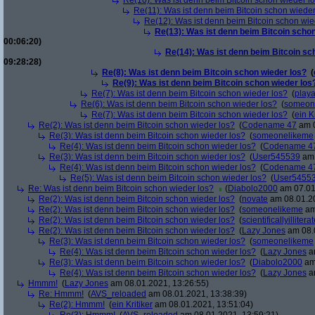
Re(10): Was ist denn beim Bitcoin schon wieder l
Re(11): Was ist denn beim Bitcoin schon wieder
Re(12): Was ist denn beim Bitcoin schon wie
Re(13): Was ist denn beim Bitcoin schon
00:06:20)
Re(14): Was ist denn beim Bitcoin sc
09:28:28)
Re(8): Was ist denn beim Bitcoin schon wieder los?
(
Re(9): Was ist denn beim Bitcoin schon wieder los
Re(7): Was ist denn beim Bitcoin schon wieder los?
(
play
Re(6): Was ist denn beim Bitcoin schon wieder los?
(
someon
Re(7): Was ist denn beim Bitcoin schon wieder los?
(
ein Kr
Re(2): Was ist denn beim Bitcoin schon wieder los?
(
Codename 47
am 0
Re(3): Was ist denn beim Bitcoin schon wieder los?
(
someonelikeme
Re(4): Was ist denn beim Bitcoin schon wieder los?
(
Codename 4
Re(3): Was ist denn beim Bitcoin schon wieder los?
(
User545539
am 
Re(4): Was ist denn beim Bitcoin schon wieder los?
(
Codename 4
Re(5): Was ist denn beim Bitcoin schon wieder los?
(
User5455
Re: Was ist denn beim Bitcoin schon wieder los?
(
Diabolo2000
am 07.01
Re(2): Was ist denn beim Bitcoin schon wieder los?
(
novate
am 08.01.20
Re(2): Was ist denn beim Bitcoin schon wieder los?
(
someonelikeme
am
Re(2): Was ist denn beim Bitcoin schon wieder los?
(
scientificallyillitera
Re(2): Was ist denn beim Bitcoin schon wieder los?
(
Lazy Jones
am 08.0
Re(3): Was ist denn beim Bitcoin schon wieder los?
(
someonelikeme
Re(4): Was ist denn beim Bitcoin schon wieder los?
(
Lazy Jones
am
Re(3): Was ist denn beim Bitcoin schon wieder los?
(
Diabolo2000
am 
Re(4): Was ist denn beim Bitcoin schon wieder los?
(
Lazy Jones
am
Hmmm!
(
Lazy Jones
am 08.01.2021, 13:26:55)
Re: Hmmm!
(
AVS_reloaded
am 08.01.2021, 13:38:39)
Re(2): Hmmm!
(
ein Kritiker
am 08.01.2021, 13:51:04)