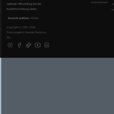
Unternehmen
optimale Hilfestellung bei der
J
Kaufentscheidung bietet.
P
Ansicht wählen:
Mobile
Copyright © 1997-2026
Preisvergleich Internet Services
AG