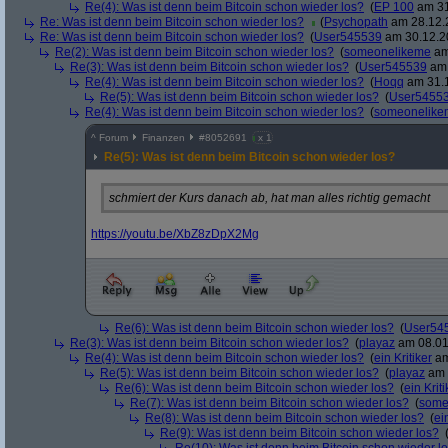
Re(4): Was ist denn beim Bitcoin schon wieder los?
(
EP 100
am 31
Re: Was ist denn beim Bitcoin schon wieder los?
(
Psychopath
am 28.12.2
Re: Was ist denn beim Bitcoin schon wieder los?
(
User545539
am 30.12.20
Re(2): Was ist denn beim Bitcoin schon wieder los?
(
someonelikeme
am
Re(3): Was ist denn beim Bitcoin schon wieder los?
(
User545539
am 
Re(4): Was ist denn beim Bitcoin schon wieder los?
(
Hoqq
am 31.1
Re(5): Was ist denn beim Bitcoin schon wieder los?
(
User5455
Re(4): Was ist denn beim Bitcoin schon wieder los?
(
someonelike
^
Forum
Finanzen
#
8052691
x 1
Re(5): Was ist denn beim Bitcoin schon wieder los?
schmiert der Kurs danach ab, hat man alles richtig gemacht
https:/
/
youtu.be/
XbZ8zDpX2Mg
Re(6): Was ist denn beim Bitcoin schon wieder los?
(
User54
Re(3): Was ist denn beim Bitcoin schon wieder los?
(
playaz
am 08.01
Re(4): Was ist denn beim Bitcoin schon wieder los?
(
ein Kritiker
am
Re(5): Was ist denn beim Bitcoin schon wieder los?
(
playaz
am 
Re(6): Was ist denn beim Bitcoin schon wieder los?
(
ein Kriti
Re(7): Was ist denn beim Bitcoin schon wieder los?
(
some
Re(8): Was ist denn beim Bitcoin schon wieder los?
(
ei
Re(9): Was ist denn beim Bitcoin schon wieder los?