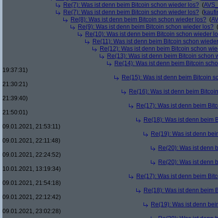
Re(7): Was ist denn beim Bitcoin schon wieder los?
(
AVS_
Re(7): Was ist denn beim Bitcoin schon wieder los?
(
kaufi
Re(8): Was ist denn beim Bitcoin schon wieder los?
(
AV
Re(9): Was ist denn beim Bitcoin schon wieder los?
Re(10): Was ist denn beim Bitcoin schon wieder l
Re(11): Was ist denn beim Bitcoin schon wieder
Re(12): Was ist denn beim Bitcoin schon wie
Re(13): Was ist denn beim Bitcoin schon 
Re(14): Was ist denn beim Bitcoin sch
19:37:31)
Re(15): Was ist denn beim Bitcoin s
21:30:21)
Re(16): Was ist denn beim Bitcoi
21:39:40)
Re(17): Was ist denn beim Bit
21:50:01)
Re(18): Was ist denn beim B
09.01.2021, 21:53:11)
Re(19): Was ist denn bei
09.01.2021, 22:11:48)
Re(20): Was ist denn 
09.01.2021, 22:24:52)
Re(20): Was ist denn 
10.01.2021, 13:19:34)
Re(17): Was ist denn beim Bit
09.01.2021, 21:54:18)
Re(18): Was ist denn beim B
09.01.2021, 22:12:42)
Re(19): Was ist denn bei
09.01.2021, 23:02:28)