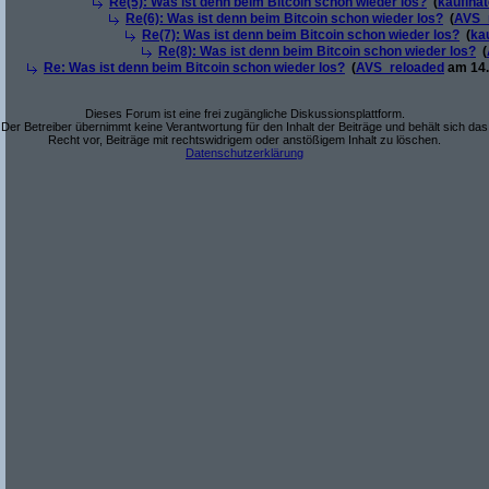
Re(5): Was ist denn beim Bitcoin schon wieder los?
(
kaufina
Re(6): Was ist denn beim Bitcoin schon wieder los?
(
AVS_
Re(7): Was ist denn beim Bitcoin schon wieder los?
(
ka
Re(8): Was ist denn beim Bitcoin schon wieder los?
(
Re: Was ist denn beim Bitcoin schon wieder los?
(
AVS_reloaded
am 14.
Dieses Forum ist eine frei zugängliche Diskussionsplattform.
Der Betreiber übernimmt keine Verantwortung für den Inhalt der Beiträge und behält sich das
Recht vor, Beiträge mit rechtswidrigem oder anstößigem Inhalt zu löschen.
Datenschutzerklärung