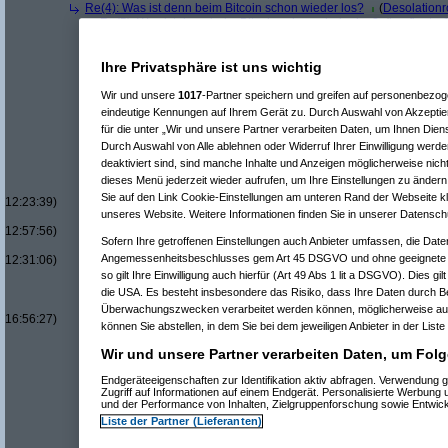
Re(4): Was ist denn beim Bitcoin schon wieder los?
(
Desolation
Re(5): Was ist denn beim Bitcoin schon wieder los?
(
kaufinator
Re(6): Was ist denn beim Bitcoin schon wieder los?
(
Desolat
Re(7): Was ist denn beim Bitcoin schon wieder los?
(
kaufi
Ihre Privatsphäre ist uns wichtig
Re(8): Was ist denn beim Bitcoin schon wieder los?
(
De
Re(8): Was ist denn beim Bitcoin schon wieder los?
(
De
Wir und unsere
1017
-Partner speichern und greifen auf personenbezo
Re(9): Was ist denn beim Bitcoin schon wieder los?
Re(10): Was ist denn beim Bitcoin schon wieder l
eindeutige Kennungen auf Ihrem Gerät zu. Durch Auswahl von Akzeptier
Re(10): Was ist denn beim Bitcoin schon wieder l
für die unter „Wir und unsere Partner verarbeiten Daten, um Ihnen Dien
Re(11): Was ist denn beim Bitcoin schon wieder
Durch Auswahl von Alle ablehnen oder Widerruf Ihrer Einwilligung werde
Re(12): Was ist denn beim Bitcoin schon wie
deaktiviert sind, sind manche Inhalte und Anzeigen möglicherweise nicht
Re(13): Was ist denn beim Bitcoin schon 
dieses Menü jederzeit wieder aufrufen, um Ihre Einstellungen zu ändern 
Re(14): Was ist denn beim Bitcoin sch
Sie auf den Link Cookie-Einstellungen am unteren Rand der Webseite kli
12:23:39)
unseres Website. Weitere Informationen finden Sie in unserer Datensch
Re(15): Was ist denn beim Bitcoin s
12:57:56)
Sofern Ihre getroffenen Einstellungen auch Anbieter umfassen, die Daten
Re(14): Was ist denn beim Bitcoin sch
Angemessenheitsbeschlusses gem Art 45 DSGVO und ohne geeignete G
12:31:06)
Re(12): Was ist denn beim Bitcoin schon wie
so gilt Ihre Einwilligung auch hierfür (Art 49 Abs 1 lit a DSGVO). Dies gi
Re(13): Was ist denn beim Bitcoin schon 
die USA. Es besteht insbesondere das Risiko, dass Ihre Daten durch B
Re(14): Was ist denn beim Bitcoin sch
Überwachungszwecken verarbeitet werden können, möglicherweise auc
16:56:27)
können Sie abstellen, in dem Sie bei dem jeweiligen Anbieter in der Liste
Re(6): Was ist denn beim Bitcoin schon wieder los?
(
AVS_re
Re(7): Was ist denn beim Bitcoin schon wieder los?
(
kaufi
Wir und unsere Partner verarbeiten Daten, um Folg
Re(8): Was ist denn beim Bitcoin schon wieder los?
(
AV
Re(9): Was ist denn beim Bitcoin schon wieder los?
Endgeräteeigenschaften zur Identifikation aktiv abfragen. Verwendung 
Zugriff auf Informationen auf einem Endgerät. Personalisierte Werbung
Re(10): Was ist denn beim Bitcoin schon wieder l
und der Performance von Inhalten, Zielgruppenforschung sowie Entwic
Re(11): Was ist denn beim Bitcoin schon wieder
Liste der Partner (Lieferanten)
Re(12): Was ist denn beim Bitcoin schon wie
Re(13): Was ist denn beim Bitcoin schon 