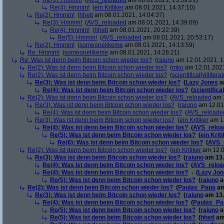
Re(3): Hmmm!
(
AVS_reloaded
am 08.01.2021, 13:59:21)
Re(4): Hmmm!
(
ein Kritiker
am 08.01.2021, 14:37:10)
Re(2): Hmmm!
(
hhetl
am 08.01.2021, 14:04:37)
Re(3): Hmmm!
(
AVS_reloaded
am 08.01.2021, 14:39:09)
Re(4): Hmmm!
(
hhetl
am 08.01.2021, 20:22:39)
Re(5): Hmmm!
(
AVS_reloaded
am 08.01.2021, 20:53:17)
Re(2): Hmmm!
(
someonelikeme
am 08.01.2021, 14:13:59)
Re: Hmmm!
(
someonelikeme
am 08.01.2021, 14:28:21)
Re: Was ist denn beim Bitcoin schon wieder los?
(
raiuno
am 12.01.2021, 1
Re(2): Was ist denn beim Bitcoin schon wieder los?
(
mko
am 12.01.2021
Re(2): Was ist denn beim Bitcoin schon wieder los?
(
scientificallyillitera
Re(3): Was ist denn beim Bitcoin schon wieder los?
(
Lazy Jones
a
Re(4): Was ist denn beim Bitcoin schon wieder los?
(
scientifical
Re(2): Was ist denn beim Bitcoin schon wieder los?
(
AVS_reloaded
am 1
Re(3): Was ist denn beim Bitcoin schon wieder los?
(
raiuno
am 12.01.
Re(4): Was ist denn beim Bitcoin schon wieder los?
(
AVS_reloade
Re(3): Was ist denn beim Bitcoin schon wieder los?
(
ein Kritiker
am 12
Re(4): Was ist denn beim Bitcoin schon wieder los?
(
AVS_reloa
Re(5): Was ist denn beim Bitcoin schon wieder los?
(
ein Krit
Re(6): Was ist denn beim Bitcoin schon wieder los?
(
AVS_
Re(2): Was ist denn beim Bitcoin schon wieder los?
(
ein Kritiker
am 12.0
Re(3): Was ist denn beim Bitcoin schon wieder los?
(
raiuno
am 13.
Re(4): Was ist denn beim Bitcoin schon wieder los?
(
AVS_reloa
Re(4): Was ist denn beim Bitcoin schon wieder los?
(
Lazy Jon
Re(5): Was ist denn beim Bitcoin schon wieder los?
(
raiuno
a
Re(2): Was ist denn beim Bitcoin schon wieder los?
(
Paulas_Papa
am
Re(3): Was ist denn beim Bitcoin schon wieder los?
(
raiuno
am 13.
Re(4): Was ist denn beim Bitcoin schon wieder los?
(
Paulas_Pa
Re(5): Was ist denn beim Bitcoin schon wieder los?
(
raiuno
a
Re(5): Was ist denn beim Bitcoin schon wieder los?
(
hhetl
am 