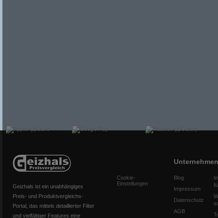
Unternehme
Cookie-
Blog
I
Einstellungen
f
Geizhals ist ein unabhängiges
Impressum
Preis- und Produktvergleichs-
W
Datenschutz
s
Portal, das mittels detaillierter Filter
AGB
T
und vielfältiger Features eine