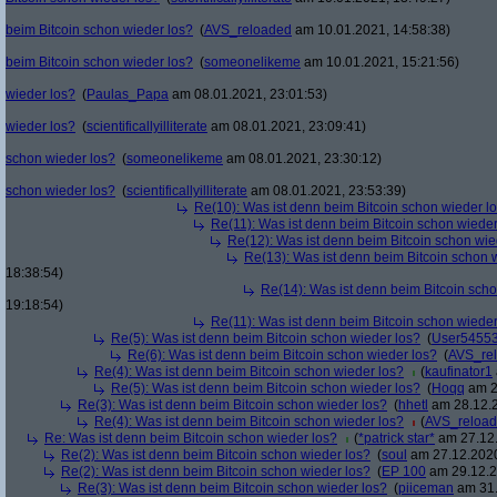
beim Bitcoin schon wieder los?
(
AVS_reloaded
am 10.01.2021, 14:58:38)
beim Bitcoin schon wieder los?
(
someonelikeme
am 10.01.2021, 15:21:56)
wieder los?
(
Paulas_Papa
am 08.01.2021, 23:01:53)
wieder los?
(
scientificallyilliterate
am 08.01.2021, 23:09:41)
schon wieder los?
(
someonelikeme
am 08.01.2021, 23:30:12)
schon wieder los?
(
scientificallyilliterate
am 08.01.2021, 23:53:39)
Re(10): Was ist denn beim Bitcoin schon wieder l
Re(11): Was ist denn beim Bitcoin schon wieder
Re(12): Was ist denn beim Bitcoin schon wie
Re(13): Was ist denn beim Bitcoin schon 
18:38:54)
Re(14): Was ist denn beim Bitcoin sch
19:18:54)
Re(11): Was ist denn beim Bitcoin schon wieder
Re(5): Was ist denn beim Bitcoin schon wieder los?
(
User5455
Re(6): Was ist denn beim Bitcoin schon wieder los?
(
AVS_re
Re(4): Was ist denn beim Bitcoin schon wieder los?
(
kaufinator1
Re(5): Was ist denn beim Bitcoin schon wieder los?
(
Hoqq
am 2
Re(3): Was ist denn beim Bitcoin schon wieder los?
(
hhetl
am 28.12.2
Re(4): Was ist denn beim Bitcoin schon wieder los?
(
AVS_reloa
Re: Was ist denn beim Bitcoin schon wieder los?
(
*patrick star*
am 27.12.
Re(2): Was ist denn beim Bitcoin schon wieder los?
(
soul
am 27.12.2020
Re(2): Was ist denn beim Bitcoin schon wieder los?
(
EP 100
am 29.12.2
Re(3): Was ist denn beim Bitcoin schon wieder los?
(
piiceman
am 31.