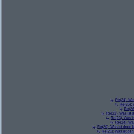
Re(24): Was
Re(25): 
Re(26
Re(22): Was ist 
Re(23): Was i
Re(24): Was
Re(20): Was ist denn 
Re(21): Was ist den