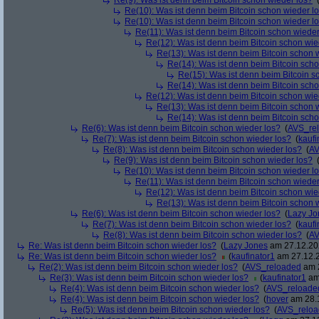
Re(9): Was ist denn beim Bitcoin schon wieder los?
Re(10): Was ist denn beim Bitcoin schon wieder l
Re(10): Was ist denn beim Bitcoin schon wieder l
Re(11): Was ist denn beim Bitcoin schon wieder
Re(12): Was ist denn beim Bitcoin schon wie
Re(13): Was ist denn beim Bitcoin schon 
Re(14): Was ist denn beim Bitcoin sch
Re(15): Was ist denn beim Bitcoin s
Re(14): Was ist denn beim Bitcoin sch
Re(12): Was ist denn beim Bitcoin schon wie
Re(13): Was ist denn beim Bitcoin schon 
Re(14): Was ist denn beim Bitcoin sch
Re(6): Was ist denn beim Bitcoin schon wieder los?
(
AVS_re
Re(7): Was ist denn beim Bitcoin schon wieder los?
(
kaufi
Re(8): Was ist denn beim Bitcoin schon wieder los?
(
AV
Re(9): Was ist denn beim Bitcoin schon wieder los?
Re(10): Was ist denn beim Bitcoin schon wieder l
Re(11): Was ist denn beim Bitcoin schon wieder
Re(12): Was ist denn beim Bitcoin schon wie
Re(13): Was ist denn beim Bitcoin schon 
Re(6): Was ist denn beim Bitcoin schon wieder los?
(
Lazy Jo
Re(7): Was ist denn beim Bitcoin schon wieder los?
(
kaufi
Re(8): Was ist denn beim Bitcoin schon wieder los?
(
AV
Re: Was ist denn beim Bitcoin schon wieder los?
(
Lazy Jones
am 27.12.202
Re: Was ist denn beim Bitcoin schon wieder los?
(
kaufinator1
am 27.12.2
Re(2): Was ist denn beim Bitcoin schon wieder los?
(
AVS_reloaded
am 2
Re(3): Was ist denn beim Bitcoin schon wieder los?
(
kaufinator1
am 
Re(4): Was ist denn beim Bitcoin schon wieder los?
(
AVS_reloade
Re(4): Was ist denn beim Bitcoin schon wieder los?
(
hover
am 28.1
Re(5): Was ist denn beim Bitcoin schon wieder los?
(
AVS_relo