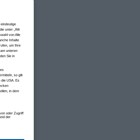
eindeutige
ie unter „Wir
wahl von Alle
anche Inhalte
rufen, um Ihre
n am unteren
den Sie in
nes
tteln, so gilt
n die USA. Es
wecken
ellen, in dem
von oder Zugriff
und der