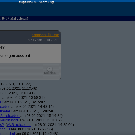
Impressum
|
Werbung
e, 8487 Mal gelesen)
someonelikeme
27.12.2020, 18:46:31
ke?
es morgen aussieht.
12.2020, 19:07:22)
08.01.2021, 11:13:46)
8.01.2021, 13:01:41)
d
am 08.01.2021, 13:58:31)
r1
am 08.01.2021, 14:15:07)
loaded
am 08.01.2021, 14:48:44)
finator1
am 08.01.2021, 15:03:46)
S_reloaded
am 08.01.2021, 15:16:24)
(
kaufinator1
am 08.01.2021, 15:18:07)
os?
(
AVS_reloaded
am 08.01.2021, 16:25:04)
ing13
am 09.01.2021, 12:27:06)
reloaded
am 09.01.2021, 12:42:48)