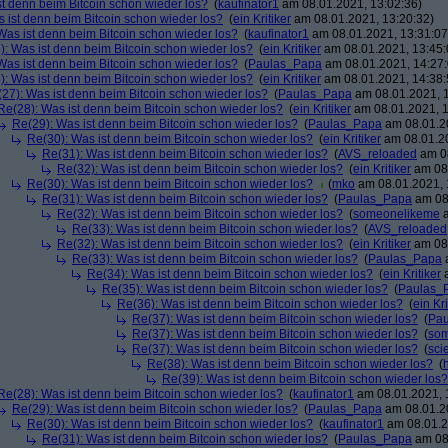
st denn beim Bitcoin schon wieder los?
(
kaufinator1
am 08.01.2021, 13:02:36)
 ist denn beim Bitcoin schon wieder los?
(
ein Kritiker
am 08.01.2021, 13:20:32)
Was ist denn beim Bitcoin schon wieder los?
(
kaufinator1
am 08.01.2021, 13:31:07
): Was ist denn beim Bitcoin schon wieder los?
(
ein Kritiker
am 08.01.2021, 13:45:
Was ist denn beim Bitcoin schon wieder los?
(
Paulas_Papa
am 08.01.2021, 14:27:
): Was ist denn beim Bitcoin schon wieder los?
(
ein Kritiker
am 08.01.2021, 14:38:
27): Was ist denn beim Bitcoin schon wieder los?
(
Paulas_Papa
am 08.01.2021, 1
Re(28): Was ist denn beim Bitcoin schon wieder los?
(
ein Kritiker
am 08.01.2021, 1
Re(29): Was ist denn beim Bitcoin schon wieder los?
(
Paulas_Papa
am 08.01.20
Re(30): Was ist denn beim Bitcoin schon wieder los?
(
ein Kritiker
am 08.01.20
Re(31): Was ist denn beim Bitcoin schon wieder los?
(
AVS_reloaded
am 08
Re(32): Was ist denn beim Bitcoin schon wieder los?
(
ein Kritiker
am 08.
Re(30): Was ist denn beim Bitcoin schon wieder los?
(
mko
am 08.01.2021, 
Re(31): Was ist denn beim Bitcoin schon wieder los?
(
Paulas_Papa
am 08.
Re(32): Was ist denn beim Bitcoin schon wieder los?
(
someonelikeme
a
Re(33): Was ist denn beim Bitcoin schon wieder los?
(
AVS_reloaded
Re(32): Was ist denn beim Bitcoin schon wieder los?
(
ein Kritiker
am 08.
Re(33): Was ist denn beim Bitcoin schon wieder los?
(
Paulas_Papa
a
Re(34): Was ist denn beim Bitcoin schon wieder los?
(
ein Kritiker
a
Re(35): Was ist denn beim Bitcoin schon wieder los?
(
Paulas_
Re(36): Was ist denn beim Bitcoin schon wieder los?
(
ein Kri
Re(37): Was ist denn beim Bitcoin schon wieder los?
(
Pa
Re(37): Was ist denn beim Bitcoin schon wieder los?
(
so
Re(37): Was ist denn beim Bitcoin schon wieder los?
(
scie
Re(38): Was ist denn beim Bitcoin schon wieder los?
(
Re(39): Was ist denn beim Bitcoin schon wieder los?
Re(28): Was ist denn beim Bitcoin schon wieder los?
(
kaufinator1
am 08.01.2021, 
Re(29): Was ist denn beim Bitcoin schon wieder los?
(
Paulas_Papa
am 08.01.20
Re(30): Was ist denn beim Bitcoin schon wieder los?
(
kaufinator1
am 08.01.2
Re(31): Was ist denn beim Bitcoin schon wieder los?
(
Paulas_Papa
am 08.