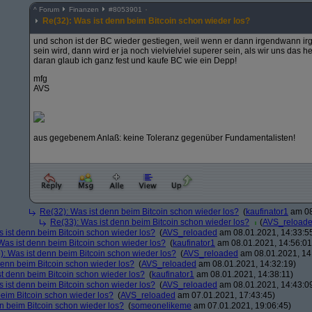
^
Forum
Finanzen
#
8053901
Re(32): Was ist denn beim Bitcoin schon wieder los?
und schon ist der BC wieder gestiegen, weil wenn er dann irgendwann i
sein wird, dann wird er ja noch vielvielviel superer sein, als wir uns das h
daran glaub ich ganz fest und kaufe BC wie ein Depp!
mfg
AVS
aus gegebenem Anlaß: keine Toleranz gegenüber Fundamentalisten!
Re(32): Was ist denn beim Bitcoin schon wieder los?
(
kaufinator1
am 08
Re(33): Was ist denn beim Bitcoin schon wieder los?
(
AVS_reload
 ist denn beim Bitcoin schon wieder los?
(
AVS_reloaded
am 08.01.2021, 14:33:5
Was ist denn beim Bitcoin schon wieder los?
(
kaufinator1
am 08.01.2021, 14:56:01
): Was ist denn beim Bitcoin schon wieder los?
(
AVS_reloaded
am 08.01.2021, 14
denn beim Bitcoin schon wieder los?
(
AVS_reloaded
am 08.01.2021, 14:32:19)
st denn beim Bitcoin schon wieder los?
(
kaufinator1
am 08.01.2021, 14:38:11)
 ist denn beim Bitcoin schon wieder los?
(
AVS_reloaded
am 08.01.2021, 14:43:0
beim Bitcoin schon wieder los?
(
AVS_reloaded
am 07.01.2021, 17:43:45)
n beim Bitcoin schon wieder los?
(
someonelikeme
am 07.01.2021, 19:06:45)