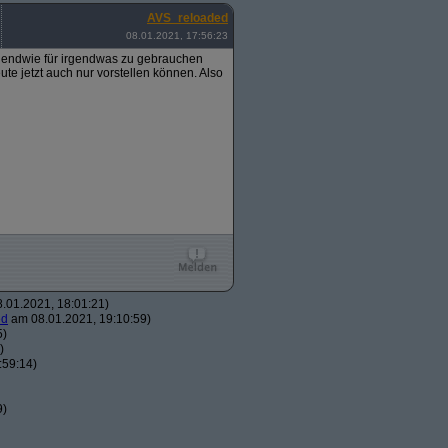
AVS_reloaded
08.01.2021, 17:56:23
rgendwie für irgendwas zu gebrauchen
eute jetzt auch nur vorstellen können. Also
.01.2021, 18:01:21)
ed
am 08.01.2021, 19:10:59)
5)
)
:59:14)
9)