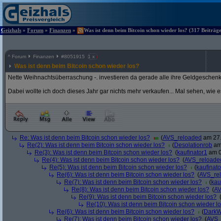
Geizhals
»
Forum
»
Finanzen
»
Was ist denn beim Bitcoin schon wieder los? (317 Beiträg
^
Forum
Finanzen
#
8051915
1 x
Was ist denn beim Bitcoin schon wieder los?
Nette Weihnachtsüberraschung -. investieren da gerade alle ihre Geldgeschen
Dabei wollte ich doch dieses Jahr gar nichts mehr verkaufen... Mal sehen, wie 
Re: Was ist denn beim Bitcoin schon wieder los?
(
AVS_reloaded
am 27.
Re(2): Was ist denn beim Bitcoin schon wieder los?
(
Desolationrob
am 
Re(3): Was ist denn beim Bitcoin schon wieder los?
(
kaufinator1
am 0
Re(4): Was ist denn beim Bitcoin schon wieder los?
(
AVS_reloade
Re(5): Was ist denn beim Bitcoin schon wieder los?
(
kaufinato
Re(6): Was ist denn beim Bitcoin schon wieder los?
(
AVS_re
Re(7): Was ist denn beim Bitcoin schon wieder los?
(
kau
Re(8): Was ist denn beim Bitcoin schon wieder los?
(
AV
Re(9): Was ist denn beim Bitcoin schon wieder los?
Re(10): Was ist denn beim Bitcoin schon wieder l
Re(6): Was ist denn beim Bitcoin schon wieder los?
(
DarkW
Re(7): Was ist denn beim Bitcoin schon wieder los?
(
AVS_