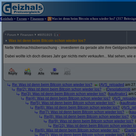
Geizhals
»
Forum
»
Finanzen
»
Was ist denn beim Bitcoin schon wieder los? (317 Beiträg
^
Forum
Finanzen
#
8051915
1 x
Was ist denn beim Bitcoin schon wieder los?
Nette Weihnachtsüberraschung -. investieren da gerade alle ihre Geldgeschen
Dabei wollte ich doch dieses Jahr gar nichts mehr verkaufen... Mal sehen, wie 
Re: Was ist denn beim Bitcoin schon wieder los?
(
AVS_reloaded
am 27.
Re(2): Was ist denn beim Bitcoin schon wieder los?
(
Desolationrob
am 
Re(3): Was ist denn beim Bitcoin schon wieder los?
(
kaufinator1
am 0
Re(4): Was ist denn beim Bitcoin schon wieder los?
(
AVS_reloade
Re(5): Was ist denn beim Bitcoin schon wieder los?
(
kaufinato
Re(6): Was ist denn beim Bitcoin schon wieder los?
(
AVS_re
Re(7): Was ist denn beim Bitcoin schon wieder los?
(
kau
Re(8): Was ist denn beim Bitcoin schon wieder los?
(
AV
Re(9): Was ist denn beim Bitcoin schon wieder los?
Re(10): Was ist denn beim Bitcoin schon wieder l
Re(6): Was ist denn beim Bitcoin schon wieder los?
(
DarkW
Re(7): Was ist denn beim Bitcoin schon wieder los?
(
AVS_