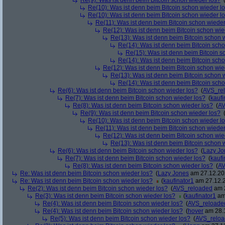
Re(9): Was ist denn beim Bitcoin schon wieder los?
Re(10): Was ist denn beim Bitcoin schon wieder l
Re(10): Was ist denn beim Bitcoin schon wieder l
Re(11): Was ist denn beim Bitcoin schon wieder
Re(12): Was ist denn beim Bitcoin schon wie
Re(13): Was ist denn beim Bitcoin schon 
Re(14): Was ist denn beim Bitcoin sch
Re(15): Was ist denn beim Bitcoin s
Re(14): Was ist denn beim Bitcoin sch
Re(12): Was ist denn beim Bitcoin schon wie
Re(13): Was ist denn beim Bitcoin schon 
Re(14): Was ist denn beim Bitcoin sch
Re(6): Was ist denn beim Bitcoin schon wieder los?
(
AVS_re
Re(7): Was ist denn beim Bitcoin schon wieder los?
(
kaufi
Re(8): Was ist denn beim Bitcoin schon wieder los?
(
AV
Re(9): Was ist denn beim Bitcoin schon wieder los?
Re(10): Was ist denn beim Bitcoin schon wieder l
Re(11): Was ist denn beim Bitcoin schon wieder
Re(12): Was ist denn beim Bitcoin schon wie
Re(13): Was ist denn beim Bitcoin schon 
Re(6): Was ist denn beim Bitcoin schon wieder los?
(
Lazy Jo
Re(7): Was ist denn beim Bitcoin schon wieder los?
(
kaufi
Re(8): Was ist denn beim Bitcoin schon wieder los?
(
AV
Re: Was ist denn beim Bitcoin schon wieder los?
(
Lazy Jones
am 27.12.202
Re: Was ist denn beim Bitcoin schon wieder los?
(
kaufinator1
am 27.12.2
Re(2): Was ist denn beim Bitcoin schon wieder los?
(
AVS_reloaded
am 2
Re(3): Was ist denn beim Bitcoin schon wieder los?
(
kaufinator1
am 
Re(4): Was ist denn beim Bitcoin schon wieder los?
(
AVS_reloade
Re(4): Was ist denn beim Bitcoin schon wieder los?
(
hover
am 28.1
Re(5): Was ist denn beim Bitcoin schon wieder los?
(
AVS_relo