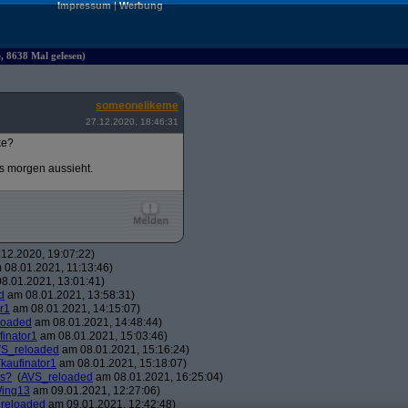
Impressum
|
Werbung
e, 8638 Mal gelesen)
someonelikeme
27.12.2020, 18:46:31
ke?
es morgen aussieht.
12.2020, 19:07:22)
08.01.2021, 11:13:46)
8.01.2021, 13:01:41)
d
am 08.01.2021, 13:58:31)
r1
am 08.01.2021, 14:15:07)
loaded
am 08.01.2021, 14:48:44)
finator1
am 08.01.2021, 15:03:46)
S_reloaded
am 08.01.2021, 15:16:24)
(
kaufinator1
am 08.01.2021, 15:18:07)
os?
(
AVS_reloaded
am 08.01.2021, 16:25:04)
ing13
am 09.01.2021, 12:27:06)
reloaded
am 09.01.2021, 12:42:48)