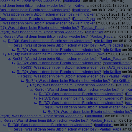
st denn beim Bitcoin schon wieder los?
(
kaufinator1
am 08.01.2021, 13:02:36)
 ist denn beim Bitcoin schon wieder los?
(
ein Kritiker
am 08.01.2021, 13:20:32)
Was ist denn beim Bitcoin schon wieder los?
(
kaufinator1
am 08.01.2021, 13:31:07
): Was ist denn beim Bitcoin schon wieder los?
(
ein Kritiker
am 08.01.2021, 13:45:
Was ist denn beim Bitcoin schon wieder los?
(
Paulas_Papa
am 08.01.2021, 14:27:
): Was ist denn beim Bitcoin schon wieder los?
(
ein Kritiker
am 08.01.2021, 14:38:
27): Was ist denn beim Bitcoin schon wieder los?
(
Paulas_Papa
am 08.01.2021, 1
Re(28): Was ist denn beim Bitcoin schon wieder los?
(
ein Kritiker
am 08.01.2021, 1
Re(29): Was ist denn beim Bitcoin schon wieder los?
(
Paulas_Papa
am 08.01.20
Re(30): Was ist denn beim Bitcoin schon wieder los?
(
ein Kritiker
am 08.01.20
Re(31): Was ist denn beim Bitcoin schon wieder los?
(
AVS_reloaded
am 08
Re(32): Was ist denn beim Bitcoin schon wieder los?
(
ein Kritiker
am 08.
Re(30): Was ist denn beim Bitcoin schon wieder los?
(
mko
am 08.01.2021, 
Re(31): Was ist denn beim Bitcoin schon wieder los?
(
Paulas_Papa
am 08.
Re(32): Was ist denn beim Bitcoin schon wieder los?
(
someonelikeme
a
Re(33): Was ist denn beim Bitcoin schon wieder los?
(
AVS_reloaded
Re(32): Was ist denn beim Bitcoin schon wieder los?
(
ein Kritiker
am 08.
Re(33): Was ist denn beim Bitcoin schon wieder los?
(
Paulas_Papa
a
Re(34): Was ist denn beim Bitcoin schon wieder los?
(
ein Kritiker
a
Re(35): Was ist denn beim Bitcoin schon wieder los?
(
Paulas_
Re(36): Was ist denn beim Bitcoin schon wieder los?
(
ein Kri
Re(37): Was ist denn beim Bitcoin schon wieder los?
(
Pa
Re(37): Was ist denn beim Bitcoin schon wieder los?
(
so
Re(37): Was ist denn beim Bitcoin schon wieder los?
(
scie
Re(38): Was ist denn beim Bitcoin schon wieder los?
(
Re(39): Was ist denn beim Bitcoin schon wieder los?
Re(28): Was ist denn beim Bitcoin schon wieder los?
(
kaufinator1
am 08.01.2021, 
Re(29): Was ist denn beim Bitcoin schon wieder los?
(
Paulas_Papa
am 08.01.20
Re(30): Was ist denn beim Bitcoin schon wieder los?
(
kaufinator1
am 08.01.2
Re(31): Was ist denn beim Bitcoin schon wieder los?
(
Paulas_Papa
am 08.