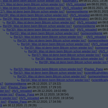
): Was ist denn beim Bitcoin schon wieder los?
(
kaufinator1
am 08.01.2021, 15:36
27): Was ist denn beim Bitcoin schon wieder los?
(
AVS_reloaded
am 08.01.2021, 
): Was ist denn beim Bitcoin schon wieder los?
(
AVS_reloaded
am 08.01.2021, 16
27): Was ist denn beim Bitcoin schon wieder los?
(
someonelikeme
am 08.01.2021
Re(28): Was ist denn beim Bitcoin schon wieder los?
(
AVS_reloaded
am 08.01.202
Re(29): Was ist denn beim Bitcoin schon wieder los?
(
kaufinator1
am 08.01.2021
Re(30): Was ist denn beim Bitcoin schon wieder los?
(
AVS_reloaded
am 08.0
Re(29): Was ist denn beim Bitcoin schon wieder los?
(
someonelikeme
am 08.01
Re(30): Was ist denn beim Bitcoin schon wieder los?
(
AVS_reloaded
am 08.0
Re(31): Was ist denn beim Bitcoin schon wieder los?
(
someonelikeme
am 
Re(32): Was ist denn beim Bitcoin schon wieder los?
(
AVS_reloaded
a
Re(33): Was ist denn beim Bitcoin schon wieder los?
(
someonelike
Re(34): Was ist denn beim Bitcoin schon wieder los?
(
AVS_reloa
Re(35): Was ist denn beim Bitcoin schon wieder los?
(
someone
Re(36): Was ist denn beim Bitcoin schon wieder los?
(
AVS_r
Re(37): Was ist denn beim Bitcoin schon wieder los?
(
scie
Re(38): Was ist denn beim Bitcoin schon wieder los?
(
Re(39): Was ist denn beim Bitcoin schon wieder los?
Re(32): Was ist denn beim Bitcoin schon wieder los?
(
Paulas_Papa
am 
Re(32): Was ist denn beim Bitcoin schon wieder los?
(
scientificallyillite
Re(33): Was ist denn beim Bitcoin schon wieder los?
(
someonelike
Re(34): Was ist denn beim Bitcoin schon wieder los?
(
scientifically
os?
(
someonelikeme
am 28.12.2020, 17:19:22)
 los?
(
Paulas_Papa
am 28.12.2020, 17:29:10)
der los?
(
AVS_reloaded
am 28.12.2020, 18:02:49)
wieder los?
(
Paulas_Papa
am 28.12.2020, 18:38:54)
on wieder los?
(
AVS_reloaded
am 28.12.2020, 19:18:54)
 los?
(
Paulas_Papa
am 28.12.2020, 17:34:59)
39
am 30.12.2020, 21:28:26)