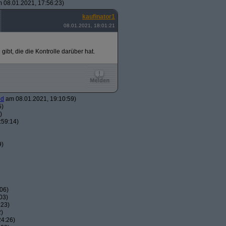
 08.01.2021, 17:56:23)
kaufinator1
08.01.2021, 18:01:21
ibt, die die Kontrolle darüber hat.
ed
am 08.01.2021, 19:10:59)
5)
)
:59:14)
9)
06)
03)
:23)
2)
24:26)