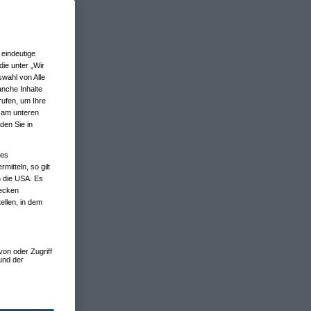
eindeutige
ie unter „Wir
wahl von Alle
anche Inhalte
rufen, um Ihre
n am unteren
den Sie in
nes
tteln, so gilt
n die USA. Es
wecken
ellen, in dem
von oder Zugriff
und der