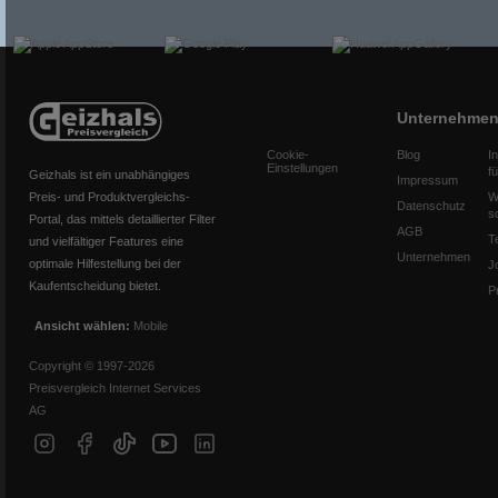
Unternehme
Cookie-
Blog
I
Einstellungen
f
Geizhals ist ein unabhängiges
Impressum
Preis- und Produktvergleichs-
W
Datenschutz
s
Portal, das mittels detaillierter Filter
AGB
T
und vielfältiger Features eine
Unternehmen
optimale Hilfestellung bei der
J
Kaufentscheidung bietet.
P
Ansicht wählen:
Mobile
Copyright © 1997-2026
Preisvergleich Internet Services
AG