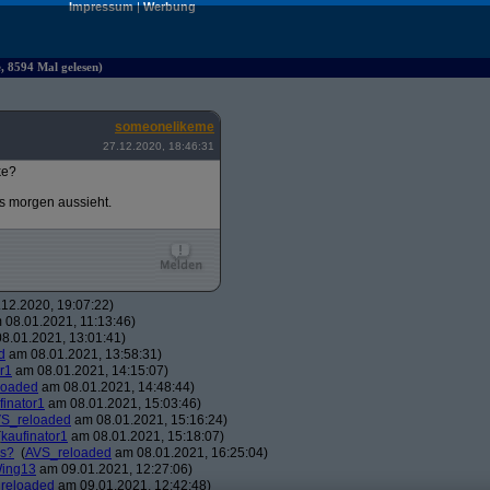
Impressum
|
Werbung
e, 8594 Mal gelesen)
someonelikeme
27.12.2020, 18:46:31
ke?
es morgen aussieht.
12.2020, 19:07:22)
08.01.2021, 11:13:46)
8.01.2021, 13:01:41)
d
am 08.01.2021, 13:58:31)
r1
am 08.01.2021, 14:15:07)
loaded
am 08.01.2021, 14:48:44)
finator1
am 08.01.2021, 15:03:46)
S_reloaded
am 08.01.2021, 15:16:24)
(
kaufinator1
am 08.01.2021, 15:18:07)
os?
(
AVS_reloaded
am 08.01.2021, 16:25:04)
ing13
am 09.01.2021, 12:27:06)
reloaded
am 09.01.2021, 12:42:48)