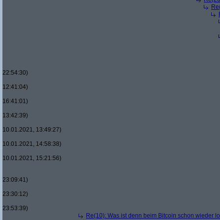
Re(
22:54:30)
12:41:04)
16:41:01)
13:42:39)
10.01.2021, 13:49:27)
10.01.2021, 14:58:38)
10.01.2021, 15:21:56)
23:09:41)
23:30:12)
23:53:39)
Re(10): Was ist denn beim Bitcoin schon wieder l