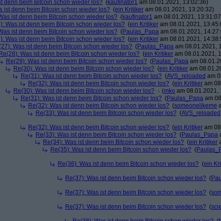
st denn beim Bitcoin schon wieder los?
(
kaufinator1
am 08.01.2021, 13:02:36)
 ist denn beim Bitcoin schon wieder los?
(
ein Kritiker
am 08.01.2021, 13:20:32)
Was ist denn beim Bitcoin schon wieder los?
(
kaufinator1
am 08.01.2021, 13:31:07
): Was ist denn beim Bitcoin schon wieder los?
(
ein Kritiker
am 08.01.2021, 13:45:
Was ist denn beim Bitcoin schon wieder los?
(
Paulas_Papa
am 08.01.2021, 14:27:
): Was ist denn beim Bitcoin schon wieder los?
(
ein Kritiker
am 08.01.2021, 14:38:
27): Was ist denn beim Bitcoin schon wieder los?
(
Paulas_Papa
am 08.01.2021, 1
Re(28): Was ist denn beim Bitcoin schon wieder los?
(
ein Kritiker
am 08.01.2021, 1
Re(29): Was ist denn beim Bitcoin schon wieder los?
(
Paulas_Papa
am 08.01.20
Re(30): Was ist denn beim Bitcoin schon wieder los?
(
ein Kritiker
am 08.01.20
Re(31): Was ist denn beim Bitcoin schon wieder los?
(
AVS_reloaded
am 08
Re(32): Was ist denn beim Bitcoin schon wieder los?
(
ein Kritiker
am 08.
Re(30): Was ist denn beim Bitcoin schon wieder los?
(
mko
am 08.01.2021, 
Re(31): Was ist denn beim Bitcoin schon wieder los?
(
Paulas_Papa
am 08.
Re(32): Was ist denn beim Bitcoin schon wieder los?
(
someonelikeme
a
Re(33): Was ist denn beim Bitcoin schon wieder los?
(
AVS_reloaded
Re(32): Was ist denn beim Bitcoin schon wieder los?
(
ein Kritiker
am 08.
Re(33): Was ist denn beim Bitcoin schon wieder los?
(
Paulas_Papa
a
Re(34): Was ist denn beim Bitcoin schon wieder los?
(
ein Kritiker
a
Re(35): Was ist denn beim Bitcoin schon wieder los?
(
Paulas_
Re(36): Was ist denn beim Bitcoin schon wieder los?
(
ein Kri
Re(37): Was ist denn beim Bitcoin schon wieder los?
(
Pa
Re(37): Was ist denn beim Bitcoin schon wieder los?
(
so
Re(37): Was ist denn beim Bitcoin schon wieder los?
(
scie