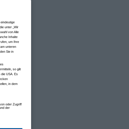
eindeutige
ie unter „Wir
wahl von Alle
anche Inhalte
rufen, um Ihre
n am unteren
den Sie in
nes
tteln, so gilt
n die USA. Es
wecken
ellen, in dem
von oder Zugriff
und der