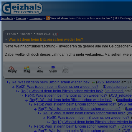
Geizhals
»
Forum
»
Finanzen
»
Was ist denn beim Bitcoin schon wieder los? (317 Beiträg
^
Forum
Finanzen
#
8051915
1 x
Was ist denn beim Bitcoin schon wieder los?
Nette Weihnachtsüberraschung -. investieren da gerade alle ihre Geldgeschen
Dabei wollte ich doch dieses Jahr gar nichts mehr verkaufen... Mal sehen, wie 
Re: Was ist denn beim Bitcoin schon wieder los?
(
AVS_reloaded
am 27.
Re(2): Was ist denn beim Bitcoin schon wieder los?
(
Desolationrob
am 
Re(3): Was ist denn beim Bitcoin schon wieder los?
(
kaufinator1
am 0
Re(4): Was ist denn beim Bitcoin schon wieder los?
(
AVS_reloade
Re(5): Was ist denn beim Bitcoin schon wieder los?
(
kaufinato
Re(6): Was ist denn beim Bitcoin schon wieder los?
(
AVS_re
Re(7): Was ist denn beim Bitcoin schon wieder los?
(
kau
Re(8): Was ist denn beim Bitcoin schon wieder los?
(
AV
Re(9): Was ist denn beim Bitcoin schon wieder los?
Re(10): Was ist denn beim Bitcoin schon wieder l
Re(6): Was ist denn beim Bitcoin schon wieder los?
(
DarkW
Re(7): Was ist denn beim Bitcoin schon wieder los?
(
AVS_