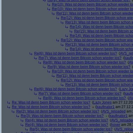
Re(9): Was ist denn beim Bitcoin schon wieder los?
Re(10): Was ist denn beim Bitcoin schon wieder l
Re(10): Was ist denn beim Bitcoin schon wieder l
Re(11): Was ist denn beim Bitcoin schon wieder
Re(12): Was ist denn beim Bitcoin schon wie
Re(13): Was ist denn beim Bitcoin schon 
Re(14): Was ist denn beim Bitcoin sch
Re(15): Was ist denn beim Bitcoin s
Re(14): Was ist denn beim Bitcoin sch
Re(12): Was ist denn beim Bitcoin schon wie
Re(13): Was ist denn beim Bitcoin schon 
Re(14): Was ist denn beim Bitcoin sch
Re(6): Was ist denn beim Bitcoin schon wieder los?
(
AVS_re
Re(7): Was ist denn beim Bitcoin schon wieder los?
(
kaufi
Re(8): Was ist denn beim Bitcoin schon wieder los?
(
AV
Re(9): Was ist denn beim Bitcoin schon wieder los?
Re(10): Was ist denn beim Bitcoin schon wieder l
Re(11): Was ist denn beim Bitcoin schon wieder
Re(12): Was ist denn beim Bitcoin schon wie
Re(13): Was ist denn beim Bitcoin schon 
Re(6): Was ist denn beim Bitcoin schon wieder los?
(
Lazy Jo
Re(7): Was ist denn beim Bitcoin schon wieder los?
(
kaufi
Re(8): Was ist denn beim Bitcoin schon wieder los?
(
AV
Re: Was ist denn beim Bitcoin schon wieder los?
(
Lazy Jones
am 27.12.202
Re: Was ist denn beim Bitcoin schon wieder los?
(
kaufinator1
am 27.12.2
Re(2): Was ist denn beim Bitcoin schon wieder los?
(
AVS_reloaded
am 2
Re(3): Was ist denn beim Bitcoin schon wieder los?
(
kaufinator1
am 
Re(4): Was ist denn beim Bitcoin schon wieder los?
(
AVS_reloade
Re(4): Was ist denn beim Bitcoin schon wieder los?
(
hover
am 28.1
Re(5): Was ist denn beim Bitcoin schon wieder los?
(
AVS_relo