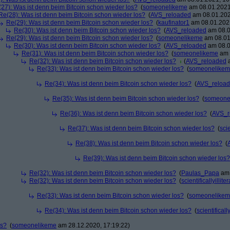
27): Was ist denn beim Bitcoin schon wieder los?
(
someonelikeme
am 08.01.2021
Re(28): Was ist denn beim Bitcoin schon wieder los?
(
AVS_reloaded
am 08.01.202
Re(29): Was ist denn beim Bitcoin schon wieder los?
(
kaufinator1
am 08.01.2021
Re(30): Was ist denn beim Bitcoin schon wieder los?
(
AVS_reloaded
am 08.0
Re(29): Was ist denn beim Bitcoin schon wieder los?
(
someonelikeme
am 08.01
Re(30): Was ist denn beim Bitcoin schon wieder los?
(
AVS_reloaded
am 08.0
Re(31): Was ist denn beim Bitcoin schon wieder los?
(
someonelikeme
am 
Re(32): Was ist denn beim Bitcoin schon wieder los?
(
AVS_reloaded
a
Re(33): Was ist denn beim Bitcoin schon wieder los?
(
someonelike
Re(34): Was ist denn beim Bitcoin schon wieder los?
(
AVS_reloa
Re(35): Was ist denn beim Bitcoin schon wieder los?
(
someone
Re(36): Was ist denn beim Bitcoin schon wieder los?
(
AVS_r
Re(37): Was ist denn beim Bitcoin schon wieder los?
(
scie
Re(38): Was ist denn beim Bitcoin schon wieder los?
(
Re(39): Was ist denn beim Bitcoin schon wieder los?
Re(32): Was ist denn beim Bitcoin schon wieder los?
(
Paulas_Papa
am 
Re(32): Was ist denn beim Bitcoin schon wieder los?
(
scientificallyillite
Re(33): Was ist denn beim Bitcoin schon wieder los?
(
someonelike
Re(34): Was ist denn beim Bitcoin schon wieder los?
(
scientifically
os?
(
someonelikeme
am 28.12.2020, 17:19:22)