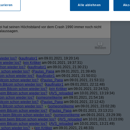
gurieren
Alle ablehnen
Akz
ern mit Diversifikation. Investierst du in BTC setzt du alles auf eine
500 Large Cap Unternehmen. Verstehst du jetzt warum der Vergleich
ei hat seinen Höchststand vor dem Crash 1990 immer noch nicht
halaussagen.
wieder los?
(
kaufinator1
am 09.01.2021, 19:20:14)
on wieder los?
(
ein Kritiker
am 09.01.2021, 19:37:31)
chon wieder los?
(
kaufinator1
am 09.01.2021, 21:30:21)
n schon wieder los?
(
Paulas_Papa
am 09.01.2021, 21:39:40)
coin schon wieder los?
(
kaufinator1
am 09.01.2021, 21:50:01)
itcoin schon wieder los?
(
Paulas_Papa
am 09.01.2021, 21:53:11)
m Bitcoin schon wieder los?
(
kaufinator1
am 09.01.2021, 22:11:48)
beim Bitcoin schon wieder los?
(
ein Kritiker
am 09.01.2021, 22:24:52)
beim Bitcoin schon wieder los?
(
AVS_reloaded
am 10.01.2021, 13:19:34)
coin schon wieder los?
(
someonelikeme
am 09.01.2021, 21:54:18)
itcoin schon wieder los?
(
Paulas_Papa
am 09.01.2021, 22:12:42)
m Bitcoin schon wieder los?
(
someonelikeme
am 09.01.2021, 23:02:28)
beim Bitcoin schon wieder los?
(
Paulas_Papa
am 09.01.2021, 23:13:21)
n beim Bitcoin schon wieder los?
(
someonelikeme
am 09.01.2021, 23:29:39)
denn beim Bitcoin schon wieder los?
(
AVS_reloaded
am 10.01.2021, 13:23:09)
beim Bitcoin schon wieder los?
(
AVS_reloaded
am 10.01.2021, 13:21:49)
n schon wieder los?
(
ein Kritiker
am 09.01.2021, 21:46:33)