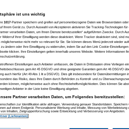
nator1
am 09.01.2021, 14:08:12)
S_reloaded
am 09.01.2021, 14:31:39)
(
kaufinator1
am 09.01.2021, 14:42:16)
atsphäre ist uns wichtig
os?
(
ein Kritiker
am 09.01.2021, 14:45:31)
 los?
(
kaufinator1
am 09.01.2021, 14:56:19)
ere
1017
-Partner speichern und greifen auf personenbezogene Daten wie Browserdaten oder 
f Ihrem Gerät zu. Durch Auswahl von Akzeptieren aktivieren Sie Tracking-Technologien für d
ein Kritiker
wieder los?
artner verarbeiten Daten, um Ihnen Dienste bereitzustellen“ aufgeführten Zwecke. Durch Aus
09.01.2021, 19:04:03
 Widerruf Ihrer Einwilligung werden diese deaktiviert. Wenn Tracker deaktiviert sind, sind m
 möglicherweise nicht mehr so relevant für Sie. Sie können dieses Menü jederzeit wieder auf
hrigen blase ist, besteht eine hohe
 zu ändern oder Ihre Einwilligung zu widerrufen, indem Sie auf den Link Cookie-Einstellunge
er Gewinnzone bist.
eite klicken. Ihre Einstellungen gelten innerhalb unseres Website. Weitere Informationen fin
nschutzerklärung.
upten, wo ist hier der Vorteil oder die Besonderheit von BTC?
etroffenen Einstellungen auch Anbieter umfassen, die Daten in Drittstaaten ohne Vorliegen ei
itsbeschlusses gem Art 45 DSGVO und ohne geeignete Garantien gem Art 46 DSGVO übermi
gung auch hierfür (Art 49 Abs 1 lit a DSGVO). Dies gilt insbesondere für Datenübermittlungen i
esondere das Risiko, dass Ihre Daten durch Behörden zu Kontroll- und zu Überwachungsz
d auf BTC gesetzt (was wiederum den Hype zusätzlich beflügelt hat)
werden können, möglicherweise auch ohne Rechtsbehelfsmöglichkeiten. Dies können Sie abst
eweiligen Anbieter in der Liste keine Einwilligung abgeben.
im ist auf einen BTC-Kursanstieg zu spekulieren. Ich gönne jedem fette
nsere Partner verarbeiten Daten, um Folgendes bereitzustellen:
auf Kursgewinne.
enschaften zur Identifikation aktiv abfragen. Verwendung genauer Standortdaten. Speichern 
ionen auf einem Endgerät. Personalisierte Werbung und Inhalte, Messung von Werbeleistung 
von Inhalten, Zielgruppenforschung sowie Entwicklung und Verbesserung von Angeboten.
rtner (Lieferanten)
rnehmen mit ähnlicher
inem Verständnis hilft.