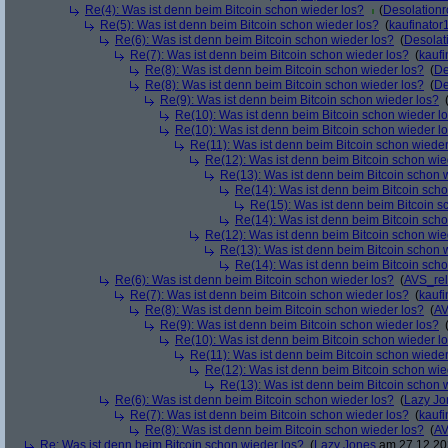
Re(4): Was ist denn beim Bitcoin schon wieder los?
(
Desolation
Re(5): Was ist denn beim Bitcoin schon wieder los?
(
kaufinator
Re(6): Was ist denn beim Bitcoin schon wieder los?
(
Desolat
Re(7): Was ist denn beim Bitcoin schon wieder los?
(
kaufi
Re(8): Was ist denn beim Bitcoin schon wieder los?
(
De
Re(8): Was ist denn beim Bitcoin schon wieder los?
(
De
Re(9): Was ist denn beim Bitcoin schon wieder los?
Re(10): Was ist denn beim Bitcoin schon wieder l
Re(10): Was ist denn beim Bitcoin schon wieder l
Re(11): Was ist denn beim Bitcoin schon wieder
Re(12): Was ist denn beim Bitcoin schon wie
Re(13): Was ist denn beim Bitcoin schon 
Re(14): Was ist denn beim Bitcoin sch
Re(15): Was ist denn beim Bitcoin s
Re(14): Was ist denn beim Bitcoin sch
Re(12): Was ist denn beim Bitcoin schon wie
Re(13): Was ist denn beim Bitcoin schon 
Re(14): Was ist denn beim Bitcoin sch
Re(6): Was ist denn beim Bitcoin schon wieder los?
(
AVS_re
Re(7): Was ist denn beim Bitcoin schon wieder los?
(
kaufi
Re(8): Was ist denn beim Bitcoin schon wieder los?
(
AV
Re(9): Was ist denn beim Bitcoin schon wieder los?
Re(10): Was ist denn beim Bitcoin schon wieder l
Re(11): Was ist denn beim Bitcoin schon wieder
Re(12): Was ist denn beim Bitcoin schon wie
Re(13): Was ist denn beim Bitcoin schon 
Re(6): Was ist denn beim Bitcoin schon wieder los?
(
Lazy Jo
Re(7): Was ist denn beim Bitcoin schon wieder los?
(
kaufi
Re(8): Was ist denn beim Bitcoin schon wieder los?
(
AV
Re: Was ist denn beim Bitcoin schon wieder los?
(
Lazy Jones
am 27.12.202