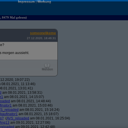
Impressum
|
Werbung
e, 8479 Mal gelesen)
someonelikeme
27.12.2020, 18:46:31
ke?
es morgen aussieht.
12.2020, 19:07:22)
08.01.2021, 11:13:46)
8.01.2021, 13:01:41)
d
am 08.01.2021, 13:58:31)
r1
am 08.01.2021, 14:15:07)
loaded
am 08.01.2021, 14:48:44)
finator1
am 08.01.2021, 15:03:46)
S_reloaded
am 08.01.2021, 15:16:24)
(
kaufinator1
am 08.01.2021, 15:18:07)
os?
(
AVS_reloaded
am 08.01.2021, 16:25:04)
ing13
am 09.01.2021, 12:27:06)
reloaded
am 09.01.2021, 12:42:48)