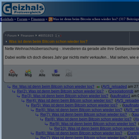
Geizhals
»
Forum
»
Finanzen
»
Was ist denn beim Bitcoin schon wieder los? (317 Beiträg
^
Forum
Finanzen
#
8051915
1 x
Was ist denn beim Bitcoin schon wieder los?
Nette Weihnachtsüberraschung -. investieren da gerade alle ihre Geldgeschen
Dabei wollte ich doch dieses Jahr gar nichts mehr verkaufen... Mal sehen, wie 
Re: Was ist denn beim Bitcoin schon wieder los?
(
AVS_reloaded
am 27.
Re(2): Was ist denn beim Bitcoin schon wieder los?
(
Desolationrob
am 
Re(3): Was ist denn beim Bitcoin schon wieder los?
(
kaufinator1
am 0
Re(4): Was ist denn beim Bitcoin schon wieder los?
(
AVS_reloade
Re(5): Was ist denn beim Bitcoin schon wieder los?
(
kaufinato
Re(6): Was ist denn beim Bitcoin schon wieder los?
(
AVS_re
Re(7): Was ist denn beim Bitcoin schon wieder los?
(
kau
Re(8): Was ist denn beim Bitcoin schon wieder los?
(
AV
Re(9): Was ist denn beim Bitcoin schon wieder los?
Re(10): Was ist denn beim Bitcoin schon wieder l
Re(6): Was ist denn beim Bitcoin schon wieder los?
(
DarkW
Re(7): Was ist denn beim Bitcoin schon wieder los?
(
AVS_