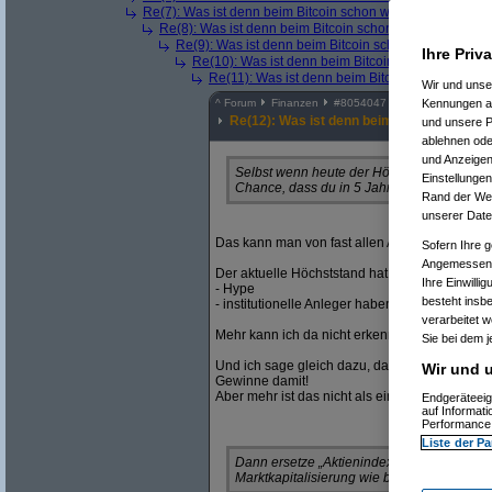
Re(7): Was ist denn beim Bitcoin schon wieder los?
(
kaufi
Re(8): Was ist denn beim Bitcoin schon wieder los?
(
AV
Re(9): Was ist denn beim Bitcoin schon wieder los?
Ihre Priv
Re(10): Was ist denn beim Bitcoin schon wieder l
Re(11): Was ist denn beim Bitcoin schon wieder
Wir und uns
^
Forum
Finanzen
#
8054047
Kennungen au
Re(12): Was ist denn beim Bitcoin schon 
und unsere P
ablehnen oder
und Anzeigen
Selbst wenn heute der Höhepunkt der diesjä
Einstellungen
Chance, dass du in 5 Jahren trotzdem in d
Rand der Webs
unserer Date
Das kann man von fast allen Assetklassen beha
Sofern Ihre g
Angemessenhe
Der aktuelle Höchststand hat zwei Gründe:
Ihre Einwilli
- Hype
besteht insb
- institutionelle Anleger haben heuer viel Gel
verarbeitet 
Mehr kann ich da nicht erkennen, du?
Sie bei dem j
Und ich sage gleich dazu, dass es völlig legit
Wir und u
Gewinne damit!
Aber mehr ist das nicht als eine Spekulation 
Endgeräteeig
auf Informat
Performance 
Liste der Pa
Dann ersetze „Aktienindex“ durch ein Unte
Marktkapitalisierung wie btc. Was immer de