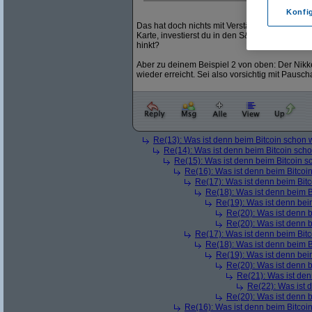
Konfi
Das hat doch nichts mit Verständnis zu tun, sond
Karte, investierst du in den S&P500 eben in 
hinkt?
Aber zu deinem Beispiel 2 von oben: Der Nikk
wieder erreicht. Sei also vorsichtig mit Pausc
Re(13): Was ist denn beim Bitcoin schon 
Re(14): Was ist denn beim Bitcoin sch
Re(15): Was ist denn beim Bitcoin s
Re(16): Was ist denn beim Bitcoi
Re(17): Was ist denn beim Bit
Re(18): Was ist denn beim B
Re(19): Was ist denn bei
Re(20): Was ist denn 
Re(20): Was ist denn 
Re(17): Was ist denn beim Bit
Re(18): Was ist denn beim B
Re(19): Was ist denn bei
Re(20): Was ist denn 
Re(21): Was ist den
Re(22): Was ist 
Re(20): Was ist denn 
Re(16): Was ist denn beim Bitcoi