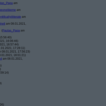
ulas_Papa
am
meonelikeme
am
ntificallyilliterate
am
hhetl
am 08.01.2021,
(
Paulas_Papa
am
15:56:40)
21, 16:06:46)
021, 16:57:44)
01.2021, 17:28:11)
 08.01.2021, 17:56:23)
.01.2021, 18:01:21)
ed
am 08.01.2021,
5)
)
:59:14)
9)
06)