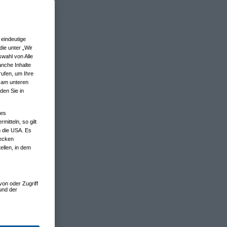
eindeutige
ie unter „Wir
wahl von Alle
anche Inhalte
rufen, um Ihre
n am unteren
den Sie in
nes
tteln, so gilt
n die USA. Es
wecken
ellen, in dem
von oder Zugriff
und der