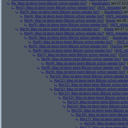
Re: Was ist denn beim Bitcoin schon wieder los?
(
kaufinator1
am 27.12.2
Re(2): Was ist denn beim Bitcoin schon wieder los?
(
AVS_reloaded
am 2
Re(3): Was ist denn beim Bitcoin schon wieder los?
(
kaufinator1
am 
Re(4): Was ist denn beim Bitcoin schon wieder los?
(
AVS_reloade
Re(4): Was ist denn beim Bitcoin schon wieder los?
(
hover
am 28.1
Re(5): Was ist denn beim Bitcoin schon wieder los?
(
AVS_relo
Re(3): Was ist denn beim Bitcoin schon wieder los?
(
Hoqq
am 27.12
Re(4): Was ist denn beim Bitcoin schon wieder los?
(
AVS_reloade
Re(5): Was ist denn beim Bitcoin schon wieder los?
(
kaufinato
Re(6): Was ist denn beim Bitcoin schon wieder los?
(
AVS_r
Re(5): Was ist denn beim Bitcoin schon wieder los?
(
TuxTux
am 
Re(6): Was ist denn beim Bitcoin schon wieder los?
(
AVS_re
Re(7): Was ist denn beim Bitcoin schon wieder los?
(
TuxT
Re(8): Was ist denn beim Bitcoin schon wieder los?
(
ei
Re(9): Was ist denn beim Bitcoin schon wieder los?
Re(8): Was ist denn beim Bitcoin schon wieder los?
(
AV
Re(9): Was ist denn beim Bitcoin schon wieder los?
Re(10): Was ist denn beim Bitcoin schon wieder l
Re(11): Was ist denn beim Bitcoin schon wieder
Re(12): Was ist denn beim Bitcoin schon wie
Re(11): Was ist denn beim Bitcoin schon wieder
Re(12): Was ist denn beim Bitcoin schon wie
Re(13): Was ist denn beim Bitcoin schon 
Re(14): Was ist denn beim Bitcoin sch
Re(14): Was ist denn beim Bitcoin sch
Re(15): Was ist denn beim Bitcoin s
Re(16): Was ist denn beim Bitcoi
Re(17): Was ist denn beim Bit
Re(18): Was ist denn beim B
Re(17): Was ist denn beim Bit