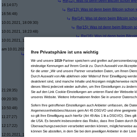
Re(12): Was ist denn beim Bitcoin schon wie
16:14:07)
Re(13): Was ist denn beim Bitcoin schon 
16:56:48)
Re(14): Was ist denn beim Bitcoin sch
10.01.2021, 18:09:30)
Re(15): Was ist denn beim Bitcoin s
10.01.2021, 18:23:48)
Re(16): Was ist denn beim Bitcoi
10.01.2021, 18:52:31)
Re(17): Was ist denn beim Bit
am 10.01.2021, 19:08:54)
Ihre Privatsphäre ist uns wichtig
Re(4): Was ist denn beim Bitcoin schon wieder los?
(
Desolation
Re(5): Was ist denn beim Bitcoin schon wieder los?
(
kaufinator
Wir und unsere
1019
-Partner speichern und greifen auf personenbezo
Re(6): Was ist denn beim Bitcoin schon wieder los?
(
Desolat
eindeutige Kennungen auf Ihrem Gerät zu. Durch Auswahl von Akzeptier
Re(7): Was ist denn beim Bitcoin schon wieder los?
(
kaufi
für die unter „Wir und unsere Partner verarbeiten Daten, um Ihnen Dien
Re(8): Was ist denn beim Bitcoin schon wieder los?
(
De
Durch Auswahl von Alle ablehnen oder Widerruf Ihrer Einwilligung werde
Re(8): Was ist denn beim Bitcoin schon wieder los?
(
De
Re(9): Was ist denn beim Bitcoin schon wieder los?
deaktiviert sind, sind manche Inhalte und Anzeigen möglicherweise nicht
Re(10): Was ist denn beim Bitcoin schon wieder l
dieses Menü jederzeit wieder aufrufen, um Ihre Einstellungen zu ändern 
21:28:35)
Sie auf den Link Cookie-Einstellungen am unteren Rand der Webseite kli
Re(10): Was ist denn beim Bitcoin schon wieder l
unseres Website. Weitere Informationen finden Sie in unserer Datensch
09:20:30)
Re(11): Was ist denn beim Bitcoin schon wieder
Sofern Ihre getroffenen Einstellungen auch Anbieter umfassen, die Daten
10:50:48)
Angemessenheitsbeschlusses gem Art 45 DSGVO und ohne geeignete G
Re(12): Was ist denn beim Bitcoin schon wie
so gilt Ihre Einwilligung auch hierfür (Art 49 Abs 1 lit a DSGVO). Dies gi
11:27:27)
die USA. Es besteht insbesondere das Risiko, dass Ihre Daten durch B
Re(13): Was ist denn beim Bitcoin schon 
12:17:22)
Überwachungszwecken verarbeitet werden können, möglicherweise auc
Re(14): Was ist denn beim Bitcoin sch
können Sie abstellen, in dem Sie bei dem jeweiligen Anbieter in der Liste
12.01.2021, 12:23:39)