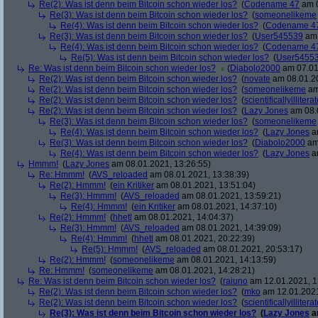
Re(2): Was ist denn beim Bitcoin schon wieder los?
(
Codename 47
am 0
Re(3): Was ist denn beim Bitcoin schon wieder los?
(
someonelikeme
Re(4): Was ist denn beim Bitcoin schon wieder los?
(
Codename 4
Re(3): Was ist denn beim Bitcoin schon wieder los?
(
User545539
am 
Re(4): Was ist denn beim Bitcoin schon wieder los?
(
Codename 4
Re(5): Was ist denn beim Bitcoin schon wieder los?
(
User5455
Re: Was ist denn beim Bitcoin schon wieder los?
(
Diabolo2000
am 07.01
Re(2): Was ist denn beim Bitcoin schon wieder los?
(
novate
am 08.01.20
Re(2): Was ist denn beim Bitcoin schon wieder los?
(
someonelikeme
am
Re(2): Was ist denn beim Bitcoin schon wieder los?
(
scientificallyillitera
Re(2): Was ist denn beim Bitcoin schon wieder los?
(
Lazy Jones
am 08.0
Re(3): Was ist denn beim Bitcoin schon wieder los?
(
someonelikeme
Re(4): Was ist denn beim Bitcoin schon wieder los?
(
Lazy Jones
am
Re(3): Was ist denn beim Bitcoin schon wieder los?
(
Diabolo2000
am 
Re(4): Was ist denn beim Bitcoin schon wieder los?
(
Lazy Jones
am
Hmmm!
(
Lazy Jones
am 08.01.2021, 13:26:55)
Re: Hmmm!
(
AVS_reloaded
am 08.01.2021, 13:38:39)
Re(2): Hmmm!
(
ein Kritiker
am 08.01.2021, 13:51:04)
Re(3): Hmmm!
(
AVS_reloaded
am 08.01.2021, 13:59:21)
Re(4): Hmmm!
(
ein Kritiker
am 08.01.2021, 14:37:10)
Re(2): Hmmm!
(
hhetl
am 08.01.2021, 14:04:37)
Re(3): Hmmm!
(
AVS_reloaded
am 08.01.2021, 14:39:09)
Re(4): Hmmm!
(
hhetl
am 08.01.2021, 20:22:39)
Re(5): Hmmm!
(
AVS_reloaded
am 08.01.2021, 20:53:17)
Re(2): Hmmm!
(
someonelikeme
am 08.01.2021, 14:13:59)
Re: Hmmm!
(
someonelikeme
am 08.01.2021, 14:28:21)
Re: Was ist denn beim Bitcoin schon wieder los?
(
raiuno
am 12.01.2021, 1
Re(2): Was ist denn beim Bitcoin schon wieder los?
(
mko
am 12.01.2021
Re(2): Was ist denn beim Bitcoin schon wieder los?
(
scientificallyillitera
Re(3): Was ist denn beim Bitcoin schon wieder los?
(
Lazy Jones
a