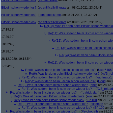
Bitcoin schon wieder los?
(
Paulas_Papa
am 08.01.2021, 23:01:53)
Bitcoin schon wieder los?
(
scientificallyilliterate
am 08.01.2021, 23:09:41)
Bitcoin schon wieder los?
(
someonelikeme
am 08.01.2021, 23:30:12)
Bitcoin schon wieder los?
(
scientificallyilliterate
am 08.01.2021, 23:53:39)
Re(10): Was ist denn beim Bitcoin schon wieder l
17:19:22)
Re(11): Was ist denn beim Bitcoin schon wieder
17:29:10)
Re(12): Was ist denn beim Bitcoin schon wie
18:02:49)
Re(13): Was ist denn beim Bitcoin schon 
18:38:54)
Re(14): Was ist denn beim Bitcoin sch
28.12.2020, 19:18:54)
Re(11): Was ist denn beim Bitcoin schon wieder
17:34:59)
Re(5): Was ist denn beim Bitcoin schon wieder los?
(
User5455
Re(6): Was ist denn beim Bitcoin schon wieder los?
(
AVS_re
Re(4): Was ist denn beim Bitcoin schon wieder los?
(
kaufinator1
Re(5): Was ist denn beim Bitcoin schon wieder los?
(
Hoqq
am 2
Re(3): Was ist denn beim Bitcoin schon wieder los?
(
hhetl
am 28.12.2
Re(4): Was ist denn beim Bitcoin schon wieder los?
(
AVS_reloa
Re: Was ist denn beim Bitcoin schon wieder los?
(
*patrick star*
am 27.12.
Re(2): Was ist denn beim Bitcoin schon wieder los?
(
soul
am 27.12.2020
Re(2): Was ist denn beim Bitcoin schon wieder los?
(
EP 100
am 29.12.2
Re(3): Was ist denn beim Bitcoin schon wieder los?
(
piiceman
am 31.
Re(4): Was ist denn beim Bitcoin schon wieder los?
(
EP 100
am 31
Re: Was ist denn beim Bitcoin schon wieder los?
(
Psychopath
am 28.12.2