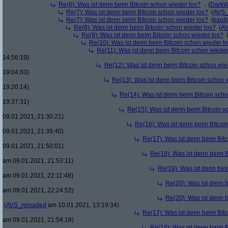
Re(6): Was ist denn beim Bitcoin schon wieder los?
(
DarkW
Re(7): Was ist denn beim Bitcoin schon wieder los?
(
AVS_
Re(7): Was ist denn beim Bitcoin schon wieder los?
(
kaufi
Re(8): Was ist denn beim Bitcoin schon wieder los?
(
AV
Re(9): Was ist denn beim Bitcoin schon wieder los?
Re(10): Was ist denn beim Bitcoin schon wieder l
Re(11): Was ist denn beim Bitcoin schon wieder
14:56:19)
Re(12): Was ist denn beim Bitcoin schon wie
19:04:03)
Re(13): Was ist denn beim Bitcoin schon 
19:20:14)
Re(14): Was ist denn beim Bitcoin sch
19:37:31)
Re(15): Was ist denn beim Bitcoin s
09.01.2021, 21:30:21)
Re(16): Was ist denn beim Bitcoi
09.01.2021, 21:39:40)
Re(17): Was ist denn beim Bit
09.01.2021, 21:50:01)
Re(18): Was ist denn beim B
am 09.01.2021, 21:53:11)
Re(19): Was ist denn bei
am 09.01.2021, 22:11:48)
Re(20): Was ist denn 
am 09.01.2021, 22:24:52)
Re(20): Was ist denn 
(
AVS_reloaded
am 10.01.2021, 13:19:34)
Re(17): Was ist denn beim Bit
am 09.01.2021, 21:54:18)
Re(18): Was ist denn beim B