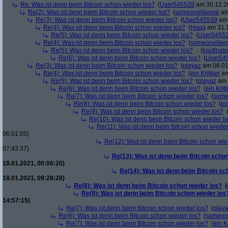
Re: Was ist denn beim Bitcoin schon wieder los?
(
User545539
am 30.12.20
Re(2): Was ist denn beim Bitcoin schon wieder los?
(
someonelikeme
am
Re(3): Was ist denn beim Bitcoin schon wieder los?
(
User545539
am 
Re(4): Was ist denn beim Bitcoin schon wieder los?
(
Hoqq
am 31.1
Re(5): Was ist denn beim Bitcoin schon wieder los?
(
User5455
Re(4): Was ist denn beim Bitcoin schon wieder los?
(
someonelike
Re(5): Was ist denn beim Bitcoin schon wieder los?
(
kaufinato
Re(6): Was ist denn beim Bitcoin schon wieder los?
(
User54
Re(3): Was ist denn beim Bitcoin schon wieder los?
(
playaz
am 08.01
Re(4): Was ist denn beim Bitcoin schon wieder los?
(
ein Kritiker
am
Re(5): Was ist denn beim Bitcoin schon wieder los?
(
playaz
am 
Re(6): Was ist denn beim Bitcoin schon wieder los?
(
ein Kriti
Re(7): Was ist denn beim Bitcoin schon wieder los?
(
some
Re(8): Was ist denn beim Bitcoin schon wieder los?
(
ei
Re(9): Was ist denn beim Bitcoin schon wieder los?
Re(10): Was ist denn beim Bitcoin schon wieder l
Re(11): Was ist denn beim Bitcoin schon wieder
06:01:05)
Re(12): Was ist denn beim Bitcoin schon wie
07:43:37)
Re(13): Was ist denn beim Bitcoin schon
18.01.2021, 00:06:20)
Re(14): Was ist denn beim Bitcoin sc
18.01.2021, 09:28:28)
Re(8): Was ist denn beim Bitcoin schon wieder los?
(
Re(9): Was ist denn beim Bitcoin schon wieder los
14:57:15)
Re(7): Was ist denn beim Bitcoin schon wieder los?
(
play
Re(6): Was ist denn beim Bitcoin schon wieder los?
(
someon
Re(7): Was ist denn beim Bitcoin schon wieder los?
(
ein Kr