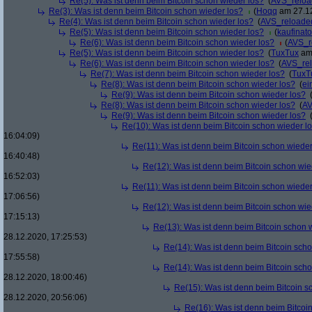
Re(5): Was ist denn beim Bitcoin schon wieder los?
(
AVS_relo
Re(3): Was ist denn beim Bitcoin schon wieder los?
(
Hoqq
am 27.12
Re(4): Was ist denn beim Bitcoin schon wieder los?
(
AVS_reloade
Re(5): Was ist denn beim Bitcoin schon wieder los?
(
kaufinato
Re(6): Was ist denn beim Bitcoin schon wieder los?
(
AVS_r
Re(5): Was ist denn beim Bitcoin schon wieder los?
(
TuxTux
am 
Re(6): Was ist denn beim Bitcoin schon wieder los?
(
AVS_re
Re(7): Was ist denn beim Bitcoin schon wieder los?
(
TuxT
Re(8): Was ist denn beim Bitcoin schon wieder los?
(
ei
Re(9): Was ist denn beim Bitcoin schon wieder los?
Re(8): Was ist denn beim Bitcoin schon wieder los?
(
AV
Re(9): Was ist denn beim Bitcoin schon wieder los?
Re(10): Was ist denn beim Bitcoin schon wieder l
16:04:09)
Re(11): Was ist denn beim Bitcoin schon wieder
16:40:48)
Re(12): Was ist denn beim Bitcoin schon wie
16:52:03)
Re(11): Was ist denn beim Bitcoin schon wieder
17:06:56)
Re(12): Was ist denn beim Bitcoin schon wie
17:15:13)
Re(13): Was ist denn beim Bitcoin schon 
28.12.2020, 17:25:53)
Re(14): Was ist denn beim Bitcoin sch
17:55:58)
Re(14): Was ist denn beim Bitcoin sch
28.12.2020, 18:00:46)
Re(15): Was ist denn beim Bitcoin s
28.12.2020, 20:56:06)
Re(16): Was ist denn beim Bitcoi