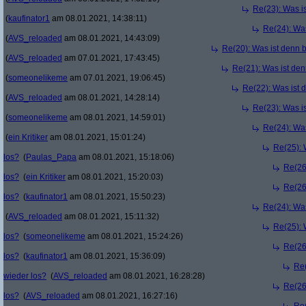
Re(23): Was i
(
kaufinator1
am 08.01.2021, 14:38:11)
Re(24): Was
(
AVS_reloaded
am 08.01.2021, 14:43:09)
Re(20): Was ist denn 
(
AVS_reloaded
am 07.01.2021, 17:43:45)
Re(21): Was ist den
(
someonelikeme
am 07.01.2021, 19:06:45)
Re(22): Was ist 
(
AVS_reloaded
am 08.01.2021, 14:28:14)
Re(23): Was i
(
someonelikeme
am 08.01.2021, 14:59:01)
Re(24): Was
(
ein Kritiker
am 08.01.2021, 15:01:24)
Re(25): 
los?
(
Paulas_Papa
am 08.01.2021, 15:18:06)
Re(26
los?
(
ein Kritiker
am 08.01.2021, 15:20:03)
Re(26
los?
(
kaufinator1
am 08.01.2021, 15:50:23)
Re(24): Was
(
AVS_reloaded
am 08.01.2021, 15:11:32)
Re(25): 
los?
(
someonelikeme
am 08.01.2021, 15:24:26)
Re(26
los?
(
kaufinator1
am 08.01.2021, 15:36:09)
Re(
wieder los?
(
AVS_reloaded
am 08.01.2021, 16:28:28)
Re(26
los?
(
AVS_reloaded
am 08.01.2021, 16:27:16)