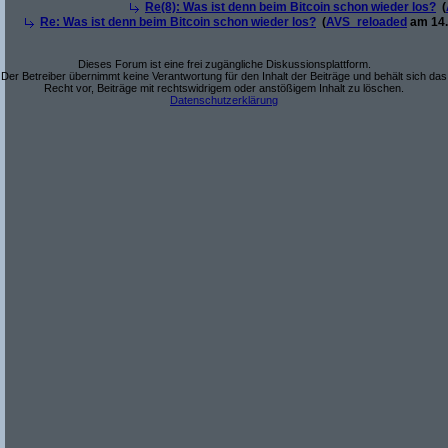
Re(8): Was ist denn beim Bitcoin schon wieder los?
(
Re: Was ist denn beim Bitcoin schon wieder los?
(
AVS_reloaded
am 14.
Dieses Forum ist eine frei zugängliche Diskussionsplattform.
Der Betreiber übernimmt keine Verantwortung für den Inhalt der Beiträge und behält sich das
Recht vor, Beiträge mit rechtswidrigem oder anstößigem Inhalt zu löschen.
Datenschutzerklärung