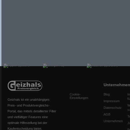
Unternehme
Cookie-
Blog
I
Einstellungen
f
Geizhals ist ein unabhängiges
Impressum
Preis- und Produktvergleichs-
W
Datenschutz
s
Portal, das mittels detaillierter Filter
AGB
T
und vielfältiger Features eine
Unternehmen
optimale Hilfestellung bei der
J
Kaufentscheidung bietet.
P