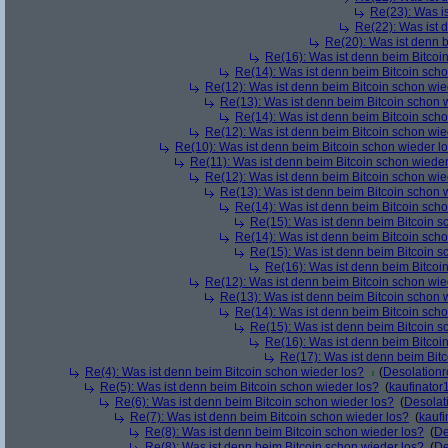
Re(23): Was i
Re(22): Was ist 
Re(20): Was ist denn 
Re(16): Was ist denn beim Bitcoi
Re(14): Was ist denn beim Bitcoin sch
Re(12): Was ist denn beim Bitcoin schon wie
Re(13): Was ist denn beim Bitcoin schon 
Re(14): Was ist denn beim Bitcoin sch
Re(12): Was ist denn beim Bitcoin schon wie
Re(10): Was ist denn beim Bitcoin schon wieder l
Re(11): Was ist denn beim Bitcoin schon wieder
Re(12): Was ist denn beim Bitcoin schon wie
Re(13): Was ist denn beim Bitcoin schon 
Re(14): Was ist denn beim Bitcoin sch
Re(15): Was ist denn beim Bitcoin s
Re(14): Was ist denn beim Bitcoin sch
Re(15): Was ist denn beim Bitcoin s
Re(16): Was ist denn beim Bitcoi
Re(12): Was ist denn beim Bitcoin schon wie
Re(13): Was ist denn beim Bitcoin schon 
Re(14): Was ist denn beim Bitcoin sch
Re(15): Was ist denn beim Bitcoin s
Re(16): Was ist denn beim Bitcoi
Re(17): Was ist denn beim Bit
Re(4): Was ist denn beim Bitcoin schon wieder los?
(
Desolation
Re(5): Was ist denn beim Bitcoin schon wieder los?
(
kaufinator
Re(6): Was ist denn beim Bitcoin schon wieder los?
(
Desolat
Re(7): Was ist denn beim Bitcoin schon wieder los?
(
kaufi
Re(8): Was ist denn beim Bitcoin schon wieder los?
(
De
Re(8): Was ist denn beim Bitcoin schon wieder los?
(
De