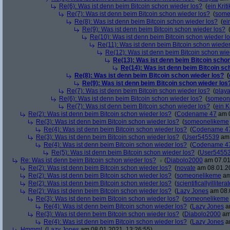
Re(6): Was ist denn beim Bitcoin schon wieder los?
(
ein Kriti
Re(7): Was ist denn beim Bitcoin schon wieder los?
(
some
Re(8): Was ist denn beim Bitcoin schon wieder los?
(
ei
Re(9): Was ist denn beim Bitcoin schon wieder los?
Re(10): Was ist denn beim Bitcoin schon wieder l
Re(11): Was ist denn beim Bitcoin schon wieder
Re(12): Was ist denn beim Bitcoin schon wie
Re(13): Was ist denn beim Bitcoin schon
Re(14): Was ist denn beim Bitcoin sc
Re(8): Was ist denn beim Bitcoin schon wieder los?
(
Re(9): Was ist denn beim Bitcoin schon wieder los
Re(7): Was ist denn beim Bitcoin schon wieder los?
(
play
Re(6): Was ist denn beim Bitcoin schon wieder los?
(
someon
Re(7): Was ist denn beim Bitcoin schon wieder los?
(
ein Kr
Re(2): Was ist denn beim Bitcoin schon wieder los?
(
Codename 47
am 0
Re(3): Was ist denn beim Bitcoin schon wieder los?
(
someonelikeme
Re(4): Was ist denn beim Bitcoin schon wieder los?
(
Codename 4
Re(3): Was ist denn beim Bitcoin schon wieder los?
(
User545539
am 
Re(4): Was ist denn beim Bitcoin schon wieder los?
(
Codename 4
Re(5): Was ist denn beim Bitcoin schon wieder los?
(
User5455
Re: Was ist denn beim Bitcoin schon wieder los?
(
Diabolo2000
am 07.01
Re(2): Was ist denn beim Bitcoin schon wieder los?
(
novate
am 08.01.20
Re(2): Was ist denn beim Bitcoin schon wieder los?
(
someonelikeme
am
Re(2): Was ist denn beim Bitcoin schon wieder los?
(
scientificallyillitera
Re(2): Was ist denn beim Bitcoin schon wieder los?
(
Lazy Jones
am 08.0
Re(3): Was ist denn beim Bitcoin schon wieder los?
(
someonelikeme
Re(4): Was ist denn beim Bitcoin schon wieder los?
(
Lazy Jones
am
Re(3): Was ist denn beim Bitcoin schon wieder los?
(
Diabolo2000
am 
Re(4): Was ist denn beim Bitcoin schon wieder los?
(
Lazy Jones
am
Hmmm!
(
Lazy Jones
am 08.01.2021, 13:26:55)