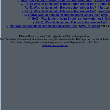
Re(4): Was ist denn beim Bitcoin schon wieder los?
(
Paulas_Pa
Re(5): Was ist denn beim Bitcoin schon wieder los?
(
raiuno
a
Re(5): Was ist denn beim Bitcoin schon wieder los?
(
hhetl
am 
Re(5): Was ist denn beim Bitcoin schon wieder los?
(
kaufina
Re(6): Was ist denn beim Bitcoin schon wieder los?
(
AVS_
Re(7): Was ist denn beim Bitcoin schon wieder los?
(
ka
Re(8): Was ist denn beim Bitcoin schon wieder los?
(
Re: Was ist denn beim Bitcoin schon wieder los?
(
AVS_reloaded
am 14.
Dieses Forum ist eine frei zugängliche Diskussionsplattform.
Der Betreiber übernimmt keine Verantwortung für den Inhalt der Beiträge und behält sich das
Recht vor, Beiträge mit rechtswidrigem oder anstößigem Inhalt zu löschen.
Datenschutzerklärung