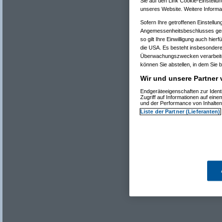
Sie auf den Link Cookie-Einstellu
Re(22): Was ist 
Re(23): Was i
unseres Website. Weitere Informat
Re(24): Was
Sofern Ihre getroffenen Einstellun
Re(25): 
Re(26
Angemessenheitsbeschlusses gem
Re(25): 
so gilt Ihre Einwilligung auch hier
Re(26
die USA. Es besteht insbesondere
Re(
Überwachungszwecken verarbeitet
können Sie abstellen, in dem Sie b
Wir und unsere Partner 
Endgeräteeigenschaften zur Ident
Zugriff auf Informationen auf ein
und der Performance von Inhalte
Liste der Partner (Lieferanten)