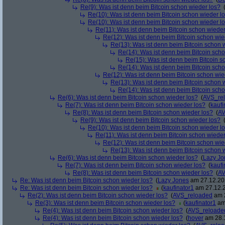
Re(9): Was ist denn beim Bitcoin schon wieder los?
Re(10): Was ist denn beim Bitcoin schon wieder l
Re(10): Was ist denn beim Bitcoin schon wieder l
Re(11): Was ist denn beim Bitcoin schon wieder
Re(12): Was ist denn beim Bitcoin schon wie
Re(13): Was ist denn beim Bitcoin schon 
Re(14): Was ist denn beim Bitcoin sch
Re(15): Was ist denn beim Bitcoin s
Re(14): Was ist denn beim Bitcoin sch
Re(12): Was ist denn beim Bitcoin schon wie
Re(13): Was ist denn beim Bitcoin schon 
Re(14): Was ist denn beim Bitcoin sch
Re(6): Was ist denn beim Bitcoin schon wieder los?
(
AVS_re
Re(7): Was ist denn beim Bitcoin schon wieder los?
(
kaufi
Re(8): Was ist denn beim Bitcoin schon wieder los?
(
AV
Re(9): Was ist denn beim Bitcoin schon wieder los?
Re(10): Was ist denn beim Bitcoin schon wieder l
Re(11): Was ist denn beim Bitcoin schon wieder
Re(12): Was ist denn beim Bitcoin schon wie
Re(13): Was ist denn beim Bitcoin schon 
Re(6): Was ist denn beim Bitcoin schon wieder los?
(
Lazy Jo
Re(7): Was ist denn beim Bitcoin schon wieder los?
(
kaufi
Re(8): Was ist denn beim Bitcoin schon wieder los?
(
AV
Re: Was ist denn beim Bitcoin schon wieder los?
(
Lazy Jones
am 27.12.202
Re: Was ist denn beim Bitcoin schon wieder los?
(
kaufinator1
am 27.12.2
Re(2): Was ist denn beim Bitcoin schon wieder los?
(
AVS_reloaded
am 2
Re(3): Was ist denn beim Bitcoin schon wieder los?
(
kaufinator1
am 
Re(4): Was ist denn beim Bitcoin schon wieder los?
(
AVS_reloade
Re(4): Was ist denn beim Bitcoin schon wieder los?
(
hover
am 28.1