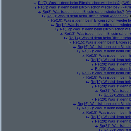
Re(7): Was ist denn beim Bitcoin schon wieder los?
(
AVS_
Re(7): Was ist denn beim Bitcoin schon wieder los?
(
kaufi
Re(8): Was ist denn beim Bitcoin schon wieder los?
(
AV
Re(9): Was ist denn beim Bitcoin schon wieder los?
Re(10): Was ist denn beim Bitcoin schon wieder l
Re(11): Was ist denn beim Bitcoin schon wieder
Re(12): Was ist denn beim Bitcoin schon wie
Re(13): Was ist denn beim Bitcoin schon 
Re(14): Was ist denn beim Bitcoin sch
Re(15): Was ist denn beim Bitcoin s
Re(16): Was ist denn beim Bitcoi
Re(17): Was ist denn beim Bit
Re(18): Was ist denn beim B
Re(19): Was ist denn bei
Re(20): Was ist denn 
Re(20): Was ist denn 
Re(17): Was ist denn beim Bit
Re(18): Was ist denn beim B
Re(19): Was ist denn bei
Re(20): Was ist denn 
Re(21): Was ist den
Re(22): Was ist 
Re(20): Was ist denn 
Re(16): Was ist denn beim Bitcoi
Re(17): Was ist denn beim Bit
Re(18): Was ist denn beim B
Re(19): Was ist denn bei
Re(20): Was ist denn 
Re(21): Was ist den
Re(22): Was ist 