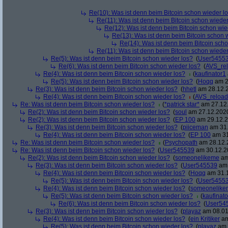
Re(10): Was ist denn beim Bitcoin schon wieder l
Re(11): Was ist denn beim Bitcoin schon wieder
Re(12): Was ist denn beim Bitcoin schon wie
Re(13): Was ist denn beim Bitcoin schon 
Re(14): Was ist denn beim Bitcoin sch
Re(11): Was ist denn beim Bitcoin schon wieder
Re(5): Was ist denn beim Bitcoin schon wieder los?
(
User5455
Re(6): Was ist denn beim Bitcoin schon wieder los?
(
AVS_re
Re(4): Was ist denn beim Bitcoin schon wieder los?
(
kaufinator1
Re(5): Was ist denn beim Bitcoin schon wieder los?
(
Hoqq
am 2
Re(3): Was ist denn beim Bitcoin schon wieder los?
(
hhetl
am 28.12.2
Re(4): Was ist denn beim Bitcoin schon wieder los?
(
AVS_reloa
Re: Was ist denn beim Bitcoin schon wieder los?
(
*patrick star*
am 27.12.
Re(2): Was ist denn beim Bitcoin schon wieder los?
(
soul
am 27.12.2020
Re(2): Was ist denn beim Bitcoin schon wieder los?
(
EP 100
am 29.12.2
Re(3): Was ist denn beim Bitcoin schon wieder los?
(
piiceman
am 31.
Re(4): Was ist denn beim Bitcoin schon wieder los?
(
EP 100
am 31
Re: Was ist denn beim Bitcoin schon wieder los?
(
Psychopath
am 28.12.2
Re: Was ist denn beim Bitcoin schon wieder los?
(
User545539
am 30.12.20
Re(2): Was ist denn beim Bitcoin schon wieder los?
(
someonelikeme
am
Re(3): Was ist denn beim Bitcoin schon wieder los?
(
User545539
am 
Re(4): Was ist denn beim Bitcoin schon wieder los?
(
Hoqq
am 31.1
Re(5): Was ist denn beim Bitcoin schon wieder los?
(
User5455
Re(4): Was ist denn beim Bitcoin schon wieder los?
(
someonelike
Re(5): Was ist denn beim Bitcoin schon wieder los?
(
kaufinato
Re(6): Was ist denn beim Bitcoin schon wieder los?
(
User54
Re(3): Was ist denn beim Bitcoin schon wieder los?
(
playaz
am 08.01
Re(4): Was ist denn beim Bitcoin schon wieder los?
(
ein Kritiker
am
Re(5): Was ist denn beim Bitcoin schon wieder los?
(
playaz
am 