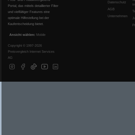
Datenschutz
s
Portal, das mittels detaillierter Filter
AGB
T
und vielfältiger Features eine
Unternehmen
optimale Hilfestellung bei der
J
Kaufentscheidung bietet.
P
Ansicht wählen:
Mobile
Copyright © 1997-2026
Preisvergleich Internet Services
AG