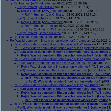
Re: Hmmm!
(
AVS_reloaded
am 08.01.2021, 13:38:39)
Re(2): Hmmm!
(
ein Kritiker
am 08.01.2021, 13:51:04)
Re(3): Hmmm!
(
AVS_reloaded
am 08.01.2021, 13:59:21)
Re(4): Hmmm!
(
ein Kritiker
am 08.01.2021, 14:37:10)
Re(2): Hmmm!
(
hhetl
am 08.01.2021, 14:04:37)
Re(3): Hmmm!
(
AVS_reloaded
am 08.01.2021, 14:39:09)
Re(4): Hmmm!
(
hhetl
am 08.01.2021, 20:22:39)
Re(5): Hmmm!
(
AVS_reloaded
am 08.01.2021, 20:53:17)
Re(2): Hmmm!
(
someonelikeme
am 08.01.2021, 14:13:59)
Re: Hmmm!
(
someonelikeme
am 08.01.2021, 14:28:21)
Re: Was ist denn beim Bitcoin schon wieder los?
(
raiuno
am 12.01.2021, 1
Re(2): Was ist denn beim Bitcoin schon wieder los?
(
mko
am 12.01.2021
Re(2): Was ist denn beim Bitcoin schon wieder los?
(
scientificallyillitera
Re(3): Was ist denn beim Bitcoin schon wieder los?
(
Lazy Jones
a
Re(4): Was ist denn beim Bitcoin schon wieder los?
(
scientifical
Re(2): Was ist denn beim Bitcoin schon wieder los?
(
AVS_reloaded
am 1
Re(3): Was ist denn beim Bitcoin schon wieder los?
(
raiuno
am 12.01.
Re(4): Was ist denn beim Bitcoin schon wieder los?
(
AVS_reloade
Re(3): Was ist denn beim Bitcoin schon wieder los?
(
ein Kritiker
am 12
Re(4): Was ist denn beim Bitcoin schon wieder los?
(
AVS_reloa
Re(5): Was ist denn beim Bitcoin schon wieder los?
(
ein Krit
Re(6): Was ist denn beim Bitcoin schon wieder los?
(
AVS_
Re(2): Was ist denn beim Bitcoin schon wieder los?
(
ein Kritiker
am 12.0
Re(3): Was ist denn beim Bitcoin schon wieder los?
(
raiuno
am 13.
Re(4): Was ist denn beim Bitcoin schon wieder los?
(
AVS_reloa
Re(4): Was ist denn beim Bitcoin schon wieder los?
(
Lazy Jon
Re(5): Was ist denn beim Bitcoin schon wieder los?
(
raiuno
a
Re(2): Was ist denn beim Bitcoin schon wieder los?
(
Paulas_Papa
am
Re(3): Was ist denn beim Bitcoin schon wieder los?
(
raiuno
am 13.