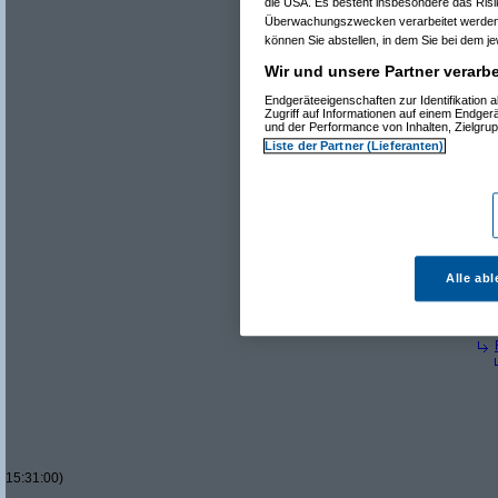
Re(22): Was ist 
die USA. Es besteht insbesondere das Risi
Re(23): Was i
Überwachungszwecken verarbeitet werden 
Re(24): Was
können Sie abstellen, in dem Sie bei dem jew
^
Forum
F
Wir und unsere Partner verarb
Re(25):
Endgeräteeigenschaften zur Identifikation
NFTs werd
Zugriff auf Informationen auf einem Endger
Kunstwerke
und der Performance von Inhalten, Zielgr
Liste der Partner (Lieferanten)
Aber ja, d
gelungen.
Re(26
Alle ab
Re(25): 
Re(26
Re(
15:31:00)