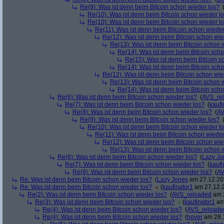
Re(9): Was ist denn beim Bitcoin schon wieder los?
Re(10): Was ist denn beim Bitcoin schon wieder l
Re(10): Was ist denn beim Bitcoin schon wieder l
Re(11): Was ist denn beim Bitcoin schon wieder
Re(12): Was ist denn beim Bitcoin schon wie
Re(13): Was ist denn beim Bitcoin schon 
Re(14): Was ist denn beim Bitcoin sch
Re(15): Was ist denn beim Bitcoin s
Re(14): Was ist denn beim Bitcoin sch
Re(12): Was ist denn beim Bitcoin schon wie
Re(13): Was ist denn beim Bitcoin schon 
Re(14): Was ist denn beim Bitcoin sch
Re(6): Was ist denn beim Bitcoin schon wieder los?
(
AVS_re
Re(7): Was ist denn beim Bitcoin schon wieder los?
(
kaufi
Re(8): Was ist denn beim Bitcoin schon wieder los?
(
AV
Re(9): Was ist denn beim Bitcoin schon wieder los?
Re(10): Was ist denn beim Bitcoin schon wieder l
Re(11): Was ist denn beim Bitcoin schon wieder
Re(12): Was ist denn beim Bitcoin schon wie
Re(13): Was ist denn beim Bitcoin schon 
Re(6): Was ist denn beim Bitcoin schon wieder los?
(
Lazy Jo
Re(7): Was ist denn beim Bitcoin schon wieder los?
(
kaufi
Re(8): Was ist denn beim Bitcoin schon wieder los?
(
AV
Re: Was ist denn beim Bitcoin schon wieder los?
(
Lazy Jones
am 27.12.202
Re: Was ist denn beim Bitcoin schon wieder los?
(
kaufinator1
am 27.12.2
Re(2): Was ist denn beim Bitcoin schon wieder los?
(
AVS_reloaded
am 2
Re(3): Was ist denn beim Bitcoin schon wieder los?
(
kaufinator1
am 
Re(4): Was ist denn beim Bitcoin schon wieder los?
(
AVS_reloade
Re(4): Was ist denn beim Bitcoin schon wieder los?
(
hover
am 28.1