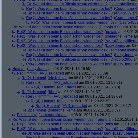
Re(3): Was ist denn beim Bitcoin schon wieder los?
(
someonelikeme
Re(4): Was ist denn beim Bitcoin schon wieder los?
(
Codename 4
Re(3): Was ist denn beim Bitcoin schon wieder los?
(
User545539
am 
Re(4): Was ist denn beim Bitcoin schon wieder los?
(
Codename 4
Re(5): Was ist denn beim Bitcoin schon wieder los?
(
User5455
Re: Was ist denn beim Bitcoin schon wieder los?
(
Diabolo2000
am 07.01
Re(2): Was ist denn beim Bitcoin schon wieder los?
(
novate
am 08.01.20
Re(2): Was ist denn beim Bitcoin schon wieder los?
(
someonelikeme
am
Re(2): Was ist denn beim Bitcoin schon wieder los?
(
scientificallyillitera
Re(2): Was ist denn beim Bitcoin schon wieder los?
(
Lazy Jones
am 08.0
Re(3): Was ist denn beim Bitcoin schon wieder los?
(
someonelikeme
Re(4): Was ist denn beim Bitcoin schon wieder los?
(
Lazy Jones
am
Re(3): Was ist denn beim Bitcoin schon wieder los?
(
Diabolo2000
am 
Re(4): Was ist denn beim Bitcoin schon wieder los?
(
Lazy Jones
am
Hmmm!
(
Lazy Jones
am 08.01.2021, 13:26:55)
Re: Hmmm!
(
AVS_reloaded
am 08.01.2021, 13:38:39)
Re(2): Hmmm!
(
ein Kritiker
am 08.01.2021, 13:51:04)
Re(3): Hmmm!
(
AVS_reloaded
am 08.01.2021, 13:59:21)
Re(4): Hmmm!
(
ein Kritiker
am 08.01.2021, 14:37:10)
Re(2): Hmmm!
(
hhetl
am 08.01.2021, 14:04:37)
Re(3): Hmmm!
(
AVS_reloaded
am 08.01.2021, 14:39:09)
Re(4): Hmmm!
(
hhetl
am 08.01.2021, 20:22:39)
Re(5): Hmmm!
(
AVS_reloaded
am 08.01.2021, 20:53:17)
Re(2): Hmmm!
(
someonelikeme
am 08.01.2021, 14:13:59)
Re: Hmmm!
(
someonelikeme
am 08.01.2021, 14:28:21)
Re: Was ist denn beim Bitcoin schon wieder los?
(
raiuno
am 12.01.2021, 1
Re(2): Was ist denn beim Bitcoin schon wieder los?
(
mko
am 12.01.2021
Re(2): Was ist denn beim Bitcoin schon wieder los?
(
scientificallyillitera
Re(3): Was ist denn beim Bitcoin schon wieder los?
(
Lazy Jones
a