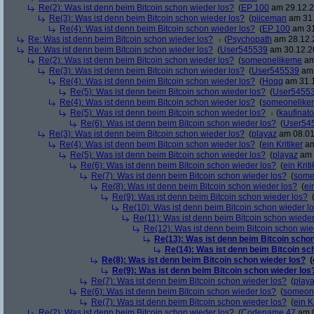
Re(2): Was ist denn beim Bitcoin schon wieder los?
(
EP 100
am 29.12.2
Re(3): Was ist denn beim Bitcoin schon wieder los?
(
piiceman
am 31.
Re(4): Was ist denn beim Bitcoin schon wieder los?
(
EP 100
am 31
Re: Was ist denn beim Bitcoin schon wieder los?
(
Psychopath
am 28.12.2
Re: Was ist denn beim Bitcoin schon wieder los?
(
User545539
am 30.12.20
Re(2): Was ist denn beim Bitcoin schon wieder los?
(
someonelikeme
am
Re(3): Was ist denn beim Bitcoin schon wieder los?
(
User545539
am 
Re(4): Was ist denn beim Bitcoin schon wieder los?
(
Hoqq
am 31.1
Re(5): Was ist denn beim Bitcoin schon wieder los?
(
User5455
Re(4): Was ist denn beim Bitcoin schon wieder los?
(
someonelike
Re(5): Was ist denn beim Bitcoin schon wieder los?
(
kaufinato
Re(6): Was ist denn beim Bitcoin schon wieder los?
(
User54
Re(3): Was ist denn beim Bitcoin schon wieder los?
(
playaz
am 08.01
Re(4): Was ist denn beim Bitcoin schon wieder los?
(
ein Kritiker
am
Re(5): Was ist denn beim Bitcoin schon wieder los?
(
playaz
am 
Re(6): Was ist denn beim Bitcoin schon wieder los?
(
ein Kriti
Re(7): Was ist denn beim Bitcoin schon wieder los?
(
some
Re(8): Was ist denn beim Bitcoin schon wieder los?
(
ei
Re(9): Was ist denn beim Bitcoin schon wieder los?
Re(10): Was ist denn beim Bitcoin schon wieder l
Re(11): Was ist denn beim Bitcoin schon wieder
Re(12): Was ist denn beim Bitcoin schon wie
Re(13): Was ist denn beim Bitcoin schon
Re(14): Was ist denn beim Bitcoin sc
Re(8): Was ist denn beim Bitcoin schon wieder los?
(
Re(9): Was ist denn beim Bitcoin schon wieder los
Re(7): Was ist denn beim Bitcoin schon wieder los?
(
play
Re(6): Was ist denn beim Bitcoin schon wieder los?
(
someon
Re(7): Was ist denn beim Bitcoin schon wieder los?
(
ein Kr
Re(2): Was ist denn beim Bitcoin schon wieder los?
(
Codename 47
am 0