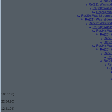
Re(26
Re(22): Was ist 
Re(23): Was i
Re(24): Was
Re(20): Was ist denn 
Re(21): Was ist den
Re(22): Was ist 
Re(23): Was i
Re(24): Was
Re(25): 
Re(26
Re(26
Re(24): Was
Re(25): 
Re(26
Re(
Re(26
Re(
19:51:38)
22:54:30)
12:41:04)