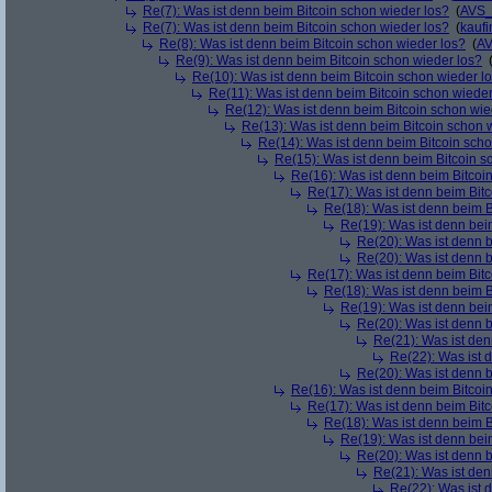
Re(7): Was ist denn beim Bitcoin schon wieder los?
(
AVS_
Re(7): Was ist denn beim Bitcoin schon wieder los?
(
kaufi
Re(8): Was ist denn beim Bitcoin schon wieder los?
(
AV
Re(9): Was ist denn beim Bitcoin schon wieder los?
Re(10): Was ist denn beim Bitcoin schon wieder l
Re(11): Was ist denn beim Bitcoin schon wieder
Re(12): Was ist denn beim Bitcoin schon wie
Re(13): Was ist denn beim Bitcoin schon 
Re(14): Was ist denn beim Bitcoin sch
Re(15): Was ist denn beim Bitcoin s
Re(16): Was ist denn beim Bitcoi
Re(17): Was ist denn beim Bit
Re(18): Was ist denn beim B
Re(19): Was ist denn bei
Re(20): Was ist denn 
Re(20): Was ist denn 
Re(17): Was ist denn beim Bit
Re(18): Was ist denn beim B
Re(19): Was ist denn bei
Re(20): Was ist denn 
Re(21): Was ist den
Re(22): Was ist 
Re(20): Was ist denn 
Re(16): Was ist denn beim Bitcoi
Re(17): Was ist denn beim Bit
Re(18): Was ist denn beim B
Re(19): Was ist denn bei
Re(20): Was ist denn 
Re(21): Was ist den
Re(22): Was ist 