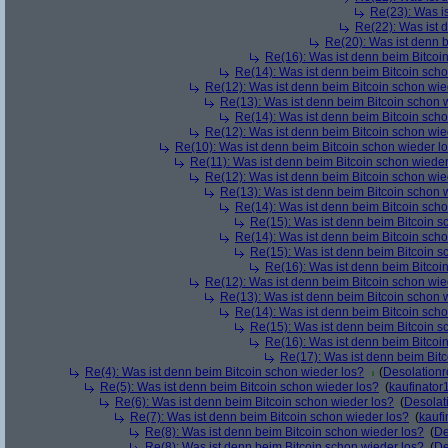
Re(23): Was i
Re(22): Was ist 
Re(20): Was ist denn 
Re(16): Was ist denn beim Bitcoi
Re(14): Was ist denn beim Bitcoin sch
Re(12): Was ist denn beim Bitcoin schon wie
Re(13): Was ist denn beim Bitcoin schon 
Re(14): Was ist denn beim Bitcoin sch
Re(12): Was ist denn beim Bitcoin schon wie
Re(10): Was ist denn beim Bitcoin schon wieder l
Re(11): Was ist denn beim Bitcoin schon wieder
Re(12): Was ist denn beim Bitcoin schon wie
Re(13): Was ist denn beim Bitcoin schon 
Re(14): Was ist denn beim Bitcoin sch
Re(15): Was ist denn beim Bitcoin s
Re(14): Was ist denn beim Bitcoin sch
Re(15): Was ist denn beim Bitcoin s
Re(16): Was ist denn beim Bitcoi
Re(12): Was ist denn beim Bitcoin schon wie
Re(13): Was ist denn beim Bitcoin schon 
Re(14): Was ist denn beim Bitcoin sch
Re(15): Was ist denn beim Bitcoin s
Re(16): Was ist denn beim Bitcoi
Re(17): Was ist denn beim Bit
Re(4): Was ist denn beim Bitcoin schon wieder los?
(
Desolation
Re(5): Was ist denn beim Bitcoin schon wieder los?
(
kaufinator
Re(6): Was ist denn beim Bitcoin schon wieder los?
(
Desolat
Re(7): Was ist denn beim Bitcoin schon wieder los?
(
kaufi
Re(8): Was ist denn beim Bitcoin schon wieder los?
(
De
Re(8): Was ist denn beim Bitcoin schon wieder los?
(
De