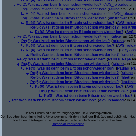
Re(4): Was ist denn beim Bitcoin schon wieder los?
(
scientifical
Re(2): Was ist denn beim Bitcoin schon wieder los?
(
AVS_reloaded
am 1
Re(3): Was ist denn beim Bitcoin schon wieder los?
(
raiuno
am 12.01.
Re(4): Was ist denn beim Bitcoin schon wieder los?
(
AVS_reloade
Re(3): Was ist denn beim Bitcoin schon wieder los?
(
ein Kritiker
am 12
Re(4): Was ist denn beim Bitcoin schon wieder los?
(
AVS_reloa
Re(5): Was ist denn beim Bitcoin schon wieder los?
(
ein Krit
Re(6): Was ist denn beim Bitcoin schon wieder los?
(
AVS_
Re(2): Was ist denn beim Bitcoin schon wieder los?
(
ein Kritiker
am 12.0
Re(3): Was ist denn beim Bitcoin schon wieder los?
(
raiuno
am 13.
Re(4): Was ist denn beim Bitcoin schon wieder los?
(
AVS_reloa
Re(4): Was ist denn beim Bitcoin schon wieder los?
(
Lazy Jon
Re(5): Was ist denn beim Bitcoin schon wieder los?
(
raiuno
a
Re(2): Was ist denn beim Bitcoin schon wieder los?
(
Paulas_Papa
am
Re(3): Was ist denn beim Bitcoin schon wieder los?
(
raiuno
am 13.
Re(4): Was ist denn beim Bitcoin schon wieder los?
(
Paulas_Pa
Re(5): Was ist denn beim Bitcoin schon wieder los?
(
raiuno
a
Re(5): Was ist denn beim Bitcoin schon wieder los?
(
hhetl
am 
Re(5): Was ist denn beim Bitcoin schon wieder los?
(
kaufina
Re(6): Was ist denn beim Bitcoin schon wieder los?
(
AVS_
Re(7): Was ist denn beim Bitcoin schon wieder los?
(
ka
Re(8): Was ist denn beim Bitcoin schon wieder los?
(
Re: Was ist denn beim Bitcoin schon wieder los?
(
AVS_reloaded
am 14.
Dieses Forum ist eine frei zugängliche Diskussionsplattform.
Der Betreiber übernimmt keine Verantwortung für den Inhalt der Beiträge und behält sich das
Recht vor, Beiträge mit rechtswidrigem oder anstößigem Inhalt zu löschen.
Datenschutzerklärung