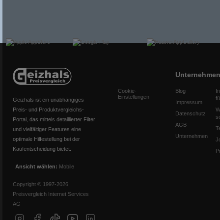
Unternehme
Cookie-
Blog
I
Einstellungen
f
Geizhals ist ein unabhängiges
Impressum
Preis- und Produktvergleichs-
W
Datenschutz
s
Portal, das mittels detaillierter Filter
AGB
T
und vielfältiger Features eine
Unternehmen
optimale Hilfestellung bei der
J
Kaufentscheidung bietet.
P
Ansicht wählen:
Mobile
Copyright © 1997-2026
Preisvergleich Internet Services
AG