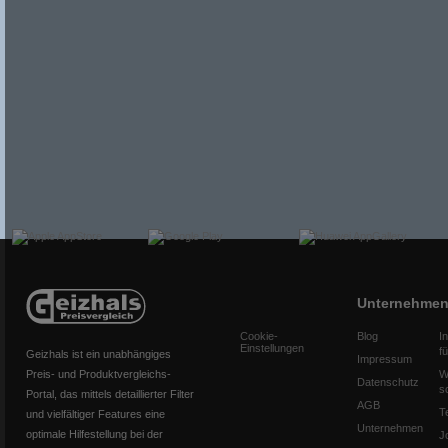
Unternehme
Cookie-
Blog
I
Einstellungen
f
Geizhals ist ein unabhängiges
Impressum
Preis- und Produktvergleichs-
W
Datenschutz
s
Portal, das mittels detaillierter Filter
AGB
T
und vielfältiger Features eine
Unternehmen
optimale Hilfestellung bei der
J