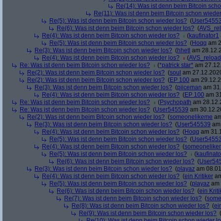
Re(14): Was ist denn beim Bitcoin sch
Re(11): Was ist denn beim Bitcoin schon wieder
Re(5): Was ist denn beim Bitcoin schon wieder los?
(
User5455
Re(6): Was ist denn beim Bitcoin schon wieder los?
(
AVS_re
Re(4): Was ist denn beim Bitcoin schon wieder los?
(
kaufinator1
Re(5): Was ist denn beim Bitcoin schon wieder los?
(
Hoqq
am 2
Re(3): Was ist denn beim Bitcoin schon wieder los?
(
hhetl
am 28.12.2
Re(4): Was ist denn beim Bitcoin schon wieder los?
(
AVS_reloa
Re: Was ist denn beim Bitcoin schon wieder los?
(
*patrick star*
am 27.12.
Re(2): Was ist denn beim Bitcoin schon wieder los?
(
soul
am 27.12.2020
Re(2): Was ist denn beim Bitcoin schon wieder los?
(
EP 100
am 29.12.2
Re(3): Was ist denn beim Bitcoin schon wieder los?
(
piiceman
am 31.
Re(4): Was ist denn beim Bitcoin schon wieder los?
(
EP 100
am 31
Re: Was ist denn beim Bitcoin schon wieder los?
(
Psychopath
am 28.12.2
Re: Was ist denn beim Bitcoin schon wieder los?
(
User545539
am 30.12.20
Re(2): Was ist denn beim Bitcoin schon wieder los?
(
someonelikeme
am
Re(3): Was ist denn beim Bitcoin schon wieder los?
(
User545539
am 
Re(4): Was ist denn beim Bitcoin schon wieder los?
(
Hoqq
am 31.1
Re(5): Was ist denn beim Bitcoin schon wieder los?
(
User5455
Re(4): Was ist denn beim Bitcoin schon wieder los?
(
someonelike
Re(5): Was ist denn beim Bitcoin schon wieder los?
(
kaufinato
Re(6): Was ist denn beim Bitcoin schon wieder los?
(
User54
Re(3): Was ist denn beim Bitcoin schon wieder los?
(
playaz
am 08.01
Re(4): Was ist denn beim Bitcoin schon wieder los?
(
ein Kritiker
am
Re(5): Was ist denn beim Bitcoin schon wieder los?
(
playaz
am 
Re(6): Was ist denn beim Bitcoin schon wieder los?
(
ein Kriti
Re(7): Was ist denn beim Bitcoin schon wieder los?
(
some
Re(8): Was ist denn beim Bitcoin schon wieder los?
(
ei
Re(9): Was ist denn beim Bitcoin schon wieder los?
Re(10): Was ist denn beim Bitcoin schon wieder l