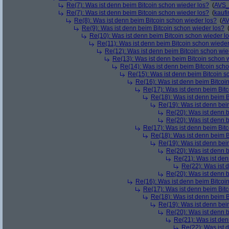
Re(7): Was ist denn beim Bitcoin schon wieder los?
(
AVS_
Re(7): Was ist denn beim Bitcoin schon wieder los?
(
kaufi
Re(8): Was ist denn beim Bitcoin schon wieder los?
(
AV
Re(9): Was ist denn beim Bitcoin schon wieder los?
Re(10): Was ist denn beim Bitcoin schon wieder l
Re(11): Was ist denn beim Bitcoin schon wieder
Re(12): Was ist denn beim Bitcoin schon wie
Re(13): Was ist denn beim Bitcoin schon 
Re(14): Was ist denn beim Bitcoin sch
Re(15): Was ist denn beim Bitcoin s
Re(16): Was ist denn beim Bitcoi
Re(17): Was ist denn beim Bit
Re(18): Was ist denn beim B
Re(19): Was ist denn bei
Re(20): Was ist denn 
Re(20): Was ist denn 
Re(17): Was ist denn beim Bit
Re(18): Was ist denn beim B
Re(19): Was ist denn bei
Re(20): Was ist denn 
Re(21): Was ist den
Re(22): Was ist 
Re(20): Was ist denn 
Re(16): Was ist denn beim Bitcoi
Re(17): Was ist denn beim Bit
Re(18): Was ist denn beim B
Re(19): Was ist denn bei
Re(20): Was ist denn 
Re(21): Was ist den
Re(22): Was ist 