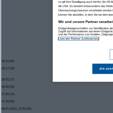
Re(22): Was ist 
so gilt Ihre Einwilligung auch hierfür (Art 49
Re(23): Was i
die USA. Es besteht insbesondere das Risiko
Re(24): Was
Überwachungszwecken verarbeitet werden k
Re(25): 
können Sie abstellen, in dem Sie bei dem jewe
Re(26
Re(25): 
Wir und unsere Partner verarbei
Re(26
Re(
Endgeräteeigenschaften zur Identifikation a
Zugriff auf Informationen auf einem Endgerä
und der Performance von Inhalten, Zielgru
Liste der Partner (Lieferanten)
15:31:00)
16:17:29)
Alle abl
16:01:17)
16:45:05)
17:26:14)
17:45:08)
08.01.2021, 17:51:05)