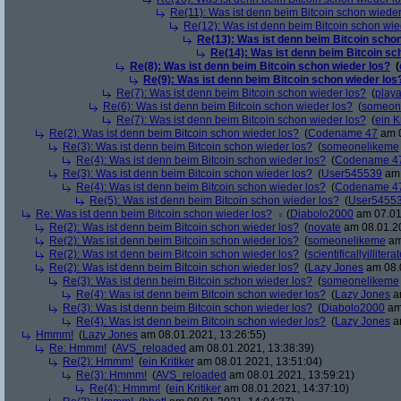
Re(11): Was ist denn beim Bitcoin schon wieder
Re(12): Was ist denn beim Bitcoin schon wie
Re(13): Was ist denn beim Bitcoin schon
Re(14): Was ist denn beim Bitcoin sc
Re(8): Was ist denn beim Bitcoin schon wieder los?
(
Re(9): Was ist denn beim Bitcoin schon wieder los
Re(7): Was ist denn beim Bitcoin schon wieder los?
(
play
Re(6): Was ist denn beim Bitcoin schon wieder los?
(
someon
Re(7): Was ist denn beim Bitcoin schon wieder los?
(
ein Kr
Re(2): Was ist denn beim Bitcoin schon wieder los?
(
Codename 47
am 0
Re(3): Was ist denn beim Bitcoin schon wieder los?
(
someonelikeme
Re(4): Was ist denn beim Bitcoin schon wieder los?
(
Codename 4
Re(3): Was ist denn beim Bitcoin schon wieder los?
(
User545539
am 
Re(4): Was ist denn beim Bitcoin schon wieder los?
(
Codename 4
Re(5): Was ist denn beim Bitcoin schon wieder los?
(
User5455
Re: Was ist denn beim Bitcoin schon wieder los?
(
Diabolo2000
am 07.01
Re(2): Was ist denn beim Bitcoin schon wieder los?
(
novate
am 08.01.20
Re(2): Was ist denn beim Bitcoin schon wieder los?
(
someonelikeme
am
Re(2): Was ist denn beim Bitcoin schon wieder los?
(
scientificallyillitera
Re(2): Was ist denn beim Bitcoin schon wieder los?
(
Lazy Jones
am 08.0
Re(3): Was ist denn beim Bitcoin schon wieder los?
(
someonelikeme
Re(4): Was ist denn beim Bitcoin schon wieder los?
(
Lazy Jones
am
Re(3): Was ist denn beim Bitcoin schon wieder los?
(
Diabolo2000
am 
Re(4): Was ist denn beim Bitcoin schon wieder los?
(
Lazy Jones
am
Hmmm!
(
Lazy Jones
am 08.01.2021, 13:26:55)
Re: Hmmm!
(
AVS_reloaded
am 08.01.2021, 13:38:39)
Re(2): Hmmm!
(
ein Kritiker
am 08.01.2021, 13:51:04)
Re(3): Hmmm!
(
AVS_reloaded
am 08.01.2021, 13:59:21)
Re(4): Hmmm!
(
ein Kritiker
am 08.01.2021, 14:37:10)