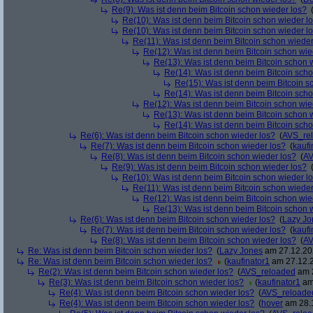
Re(9): Was ist denn beim Bitcoin schon wieder los?
Re(10): Was ist denn beim Bitcoin schon wieder l
Re(10): Was ist denn beim Bitcoin schon wieder l
Re(11): Was ist denn beim Bitcoin schon wieder
Re(12): Was ist denn beim Bitcoin schon wie
Re(13): Was ist denn beim Bitcoin schon 
Re(14): Was ist denn beim Bitcoin sch
Re(15): Was ist denn beim Bitcoin s
Re(14): Was ist denn beim Bitcoin sch
Re(12): Was ist denn beim Bitcoin schon wie
Re(13): Was ist denn beim Bitcoin schon 
Re(14): Was ist denn beim Bitcoin sch
Re(6): Was ist denn beim Bitcoin schon wieder los?
(
AVS_re
Re(7): Was ist denn beim Bitcoin schon wieder los?
(
kaufi
Re(8): Was ist denn beim Bitcoin schon wieder los?
(
AV
Re(9): Was ist denn beim Bitcoin schon wieder los?
Re(10): Was ist denn beim Bitcoin schon wieder l
Re(11): Was ist denn beim Bitcoin schon wieder
Re(12): Was ist denn beim Bitcoin schon wie
Re(13): Was ist denn beim Bitcoin schon 
Re(6): Was ist denn beim Bitcoin schon wieder los?
(
Lazy Jo
Re(7): Was ist denn beim Bitcoin schon wieder los?
(
kaufi
Re(8): Was ist denn beim Bitcoin schon wieder los?
(
AV
Re: Was ist denn beim Bitcoin schon wieder los?
(
Lazy Jones
am 27.12.202
Re: Was ist denn beim Bitcoin schon wieder los?
(
kaufinator1
am 27.12.2
Re(2): Was ist denn beim Bitcoin schon wieder los?
(
AVS_reloaded
am 2
Re(3): Was ist denn beim Bitcoin schon wieder los?
(
kaufinator1
am 
Re(4): Was ist denn beim Bitcoin schon wieder los?
(
AVS_reloade
Re(4): Was ist denn beim Bitcoin schon wieder los?
(
hover
am 28.1