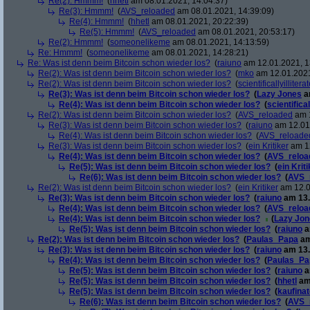
Re(2): Hmmm!
(
hhetl
am 08.01.2021, 14:04:37)
Re(3): Hmmm!
(
AVS_reloaded
am 08.01.2021, 14:39:09)
Re(4): Hmmm!
(
hhetl
am 08.01.2021, 20:22:39)
Re(5): Hmmm!
(
AVS_reloaded
am 08.01.2021, 20:53:17)
Re(2): Hmmm!
(
someonelikeme
am 08.01.2021, 14:13:59)
Re: Hmmm!
(
someonelikeme
am 08.01.2021, 14:28:21)
Re: Was ist denn beim Bitcoin schon wieder los?
(
raiuno
am 12.01.2021, 1
Re(2): Was ist denn beim Bitcoin schon wieder los?
(
mko
am 12.01.2021
Re(2): Was ist denn beim Bitcoin schon wieder los?
(
scientificallyillitera
Re(3): Was ist denn beim Bitcoin schon wieder los?
(
Lazy Jones
a
Re(4): Was ist denn beim Bitcoin schon wieder los?
(
scientifical
Re(2): Was ist denn beim Bitcoin schon wieder los?
(
AVS_reloaded
am 1
Re(3): Was ist denn beim Bitcoin schon wieder los?
(
raiuno
am 12.01.
Re(4): Was ist denn beim Bitcoin schon wieder los?
(
AVS_reloade
Re(3): Was ist denn beim Bitcoin schon wieder los?
(
ein Kritiker
am 12
Re(4): Was ist denn beim Bitcoin schon wieder los?
(
AVS_reloa
Re(5): Was ist denn beim Bitcoin schon wieder los?
(
ein Krit
Re(6): Was ist denn beim Bitcoin schon wieder los?
(
AVS_
Re(2): Was ist denn beim Bitcoin schon wieder los?
(
ein Kritiker
am 12.0
Re(3): Was ist denn beim Bitcoin schon wieder los?
(
raiuno
am 13.
Re(4): Was ist denn beim Bitcoin schon wieder los?
(
AVS_reloa
Re(4): Was ist denn beim Bitcoin schon wieder los?
(
Lazy Jon
Re(5): Was ist denn beim Bitcoin schon wieder los?
(
raiuno
a
Re(2): Was ist denn beim Bitcoin schon wieder los?
(
Paulas_Papa
am
Re(3): Was ist denn beim Bitcoin schon wieder los?
(
raiuno
am 13.
Re(4): Was ist denn beim Bitcoin schon wieder los?
(
Paulas_Pa
Re(5): Was ist denn beim Bitcoin schon wieder los?
(
raiuno
a
Re(5): Was ist denn beim Bitcoin schon wieder los?
(
hhetl
am 
Re(5): Was ist denn beim Bitcoin schon wieder los?
(
kaufina
Re(6): Was ist denn beim Bitcoin schon wieder los?
(
AVS_