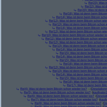
Re(23): Was i
Re(22): Was ist 
Re(20): Was ist denn 
Re(16): Was ist denn beim Bitcoi
Re(14): Was ist denn beim Bitcoin sch
Re(12): Was ist denn beim Bitcoin schon wie
Re(13): Was ist denn beim Bitcoin schon 
Re(14): Was ist denn beim Bitcoin sch
Re(12): Was ist denn beim Bitcoin schon wie
Re(10): Was ist denn beim Bitcoin schon wieder l
Re(11): Was ist denn beim Bitcoin schon wieder
Re(12): Was ist denn beim Bitcoin schon wie
Re(13): Was ist denn beim Bitcoin schon 
Re(14): Was ist denn beim Bitcoin sch
Re(15): Was ist denn beim Bitcoin s
Re(14): Was ist denn beim Bitcoin sch
Re(15): Was ist denn beim Bitcoin s
Re(16): Was ist denn beim Bitcoi
Re(12): Was ist denn beim Bitcoin schon wie
Re(13): Was ist denn beim Bitcoin schon 
Re(14): Was ist denn beim Bitcoin sch
Re(15): Was ist denn beim Bitcoin s
Re(16): Was ist denn beim Bitcoi
Re(17): Was ist denn beim Bit
Re(4): Was ist denn beim Bitcoin schon wieder los?
(
Desolation
Re(5): Was ist denn beim Bitcoin schon wieder los?
(
kaufinator
Re(6): Was ist denn beim Bitcoin schon wieder los?
(
Desolat
Re(7): Was ist denn beim Bitcoin schon wieder los?
(
kaufi
Re(8): Was ist denn beim Bitcoin schon wieder los?
(
De
Re(8): Was ist denn beim Bitcoin schon wieder los?
(
De