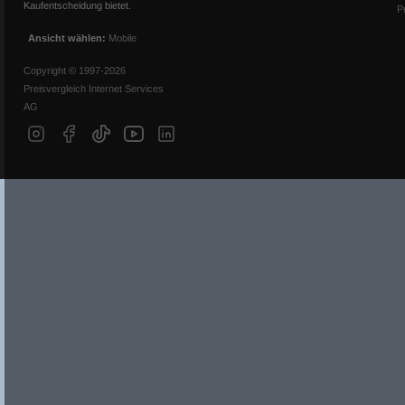
Kaufentscheidung bietet.
P
Ansicht wählen:
Mobile
Copyright © 1997-2026
Preisvergleich Internet Services
AG