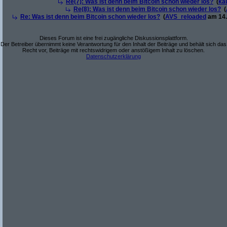
Re(7): Was ist denn beim Bitcoin schon wieder los?
(
ka
Re(8): Was ist denn beim Bitcoin schon wieder los?
(
Re: Was ist denn beim Bitcoin schon wieder los?
(
AVS_reloaded
am 14.
Dieses Forum ist eine frei zugängliche Diskussionsplattform.
Der Betreiber übernimmt keine Verantwortung für den Inhalt der Beiträge und behält sich das
Recht vor, Beiträge mit rechtswidrigem oder anstößigem Inhalt zu löschen.
Datenschutzerklärung