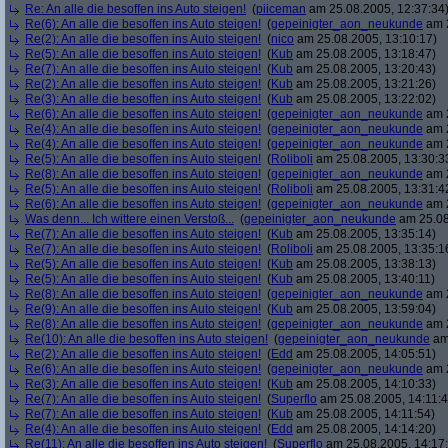
Re: An alle die besoffen ins Auto steigen!
(
piiceman
am 25.08.2005, 12:37:34
Re(6): An alle die besoffen ins Auto steigen!
(
gepeinigter_aon_neukunde
am 2
Re(2): An alle die besoffen ins Auto steigen!
(
nico
am 25.08.2005, 13:10:17)
Re(5): An alle die besoffen ins Auto steigen!
(
Kub
am 25.08.2005, 13:18:47)
Re(7): An alle die besoffen ins Auto steigen!
(
Kub
am 25.08.2005, 13:20:43)
Re(2): An alle die besoffen ins Auto steigen!
(
Kub
am 25.08.2005, 13:21:26)
Re(3): An alle die besoffen ins Auto steigen!
(
Kub
am 25.08.2005, 13:22:02)
Re(6): An alle die besoffen ins Auto steigen!
(
gepeinigter_aon_neukunde
am 2
Re(4): An alle die besoffen ins Auto steigen!
(
gepeinigter_aon_neukunde
am 2
Re(4): An alle die besoffen ins Auto steigen!
(
gepeinigter_aon_neukunde
am 2
Re(5): An alle die besoffen ins Auto steigen!
(
Roliboli
am 25.08.2005, 13:30:3
Re(8): An alle die besoffen ins Auto steigen!
(
gepeinigter_aon_neukunde
am 2
Re(5): An alle die besoffen ins Auto steigen!
(
Roliboli
am 25.08.2005, 13:31:4
Re(6): An alle die besoffen ins Auto steigen!
(
gepeinigter_aon_neukunde
am 2
Was denn... Ich wittere einen Verstoß...
(
gepeinigter_aon_neukunde
am 25.08
Re(7): An alle die besoffen ins Auto steigen!
(
Kub
am 25.08.2005, 13:35:14)
Re(7): An alle die besoffen ins Auto steigen!
(
Roliboli
am 25.08.2005, 13:35:1
Re(5): An alle die besoffen ins Auto steigen!
(
Kub
am 25.08.2005, 13:38:13)
Re(5): An alle die besoffen ins Auto steigen!
(
Kub
am 25.08.2005, 13:40:11)
Re(8): An alle die besoffen ins Auto steigen!
(
gepeinigter_aon_neukunde
am 2
Re(9): An alle die besoffen ins Auto steigen!
(
Kub
am 25.08.2005, 13:59:04)
Re(8): An alle die besoffen ins Auto steigen!
(
gepeinigter_aon_neukunde
am 2
Re(10): An alle die besoffen ins Auto steigen!
(
gepeinigter_aon_neukunde
am 
Re(2): An alle die besoffen ins Auto steigen!
(
Edd
am 25.08.2005, 14:05:51)
Re(6): An alle die besoffen ins Auto steigen!
(
gepeinigter_aon_neukunde
am 2
Re(3): An alle die besoffen ins Auto steigen!
(
Kub
am 25.08.2005, 14:10:33)
Re(7): An alle die besoffen ins Auto steigen!
(
Superflo
am 25.08.2005, 14:11:4
Re(7): An alle die besoffen ins Auto steigen!
(
Kub
am 25.08.2005, 14:11:54)
Re(4): An alle die besoffen ins Auto steigen!
(
Edd
am 25.08.2005, 14:14:20)
Re(11): An alle die besoffen ins Auto steigen!
(
Superflo
am 25.08.2005, 14:17