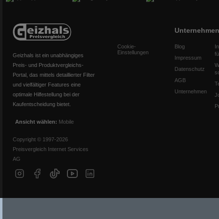
Unternehme
Cookie-
Blog
I
Einstellungen
f
Geizhals ist ein unabhängiges
Impressum
Preis- und Produktvergleichs-
W
Datenschutz
s
Portal, das mittels detaillierter Filter
AGB
T
und vielfältiger Features eine
Unternehmen
optimale Hilfestellung bei der
J
Kaufentscheidung bietet.
P
Ansicht wählen:
Mobile
Copyright © 1997-2026
Preisvergleich Internet Services
AG