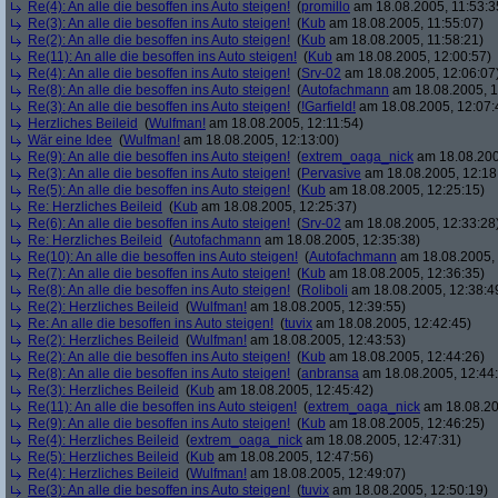
Re(4): An alle die besoffen ins Auto steigen!
(
promillo
am 18.08.2005, 11:53:3
Re(3): An alle die besoffen ins Auto steigen!
(
Kub
am 18.08.2005, 11:55:07)
Re(2): An alle die besoffen ins Auto steigen!
(
Kub
am 18.08.2005, 11:58:21)
Re(11): An alle die besoffen ins Auto steigen!
(
Kub
am 18.08.2005, 12:00:57)
Re(4): An alle die besoffen ins Auto steigen!
(
Srv-02
am 18.08.2005, 12:06:07
Re(8): An alle die besoffen ins Auto steigen!
(
Autofachmann
am 18.08.2005, 1
Re(3): An alle die besoffen ins Auto steigen!
(
!Garfield!
am 18.08.2005, 12:07:
Herzliches Beileid
(
Wulfman!
am 18.08.2005, 12:11:54)
Wär eine Idee
(
Wulfman!
am 18.08.2005, 12:13:00)
Re(9): An alle die besoffen ins Auto steigen!
(
extrem_oaga_nick
am 18.08.200
Re(3): An alle die besoffen ins Auto steigen!
(
Pervasive
am 18.08.2005, 12:18
Re(5): An alle die besoffen ins Auto steigen!
(
Kub
am 18.08.2005, 12:25:15)
Re: Herzliches Beileid
(
Kub
am 18.08.2005, 12:25:37)
Re(6): An alle die besoffen ins Auto steigen!
(
Srv-02
am 18.08.2005, 12:33:28
Re: Herzliches Beileid
(
Autofachmann
am 18.08.2005, 12:35:38)
Re(10): An alle die besoffen ins Auto steigen!
(
Autofachmann
am 18.08.2005, 
Re(7): An alle die besoffen ins Auto steigen!
(
Kub
am 18.08.2005, 12:36:35)
Re(8): An alle die besoffen ins Auto steigen!
(
Roliboli
am 18.08.2005, 12:38:4
Re(2): Herzliches Beileid
(
Wulfman!
am 18.08.2005, 12:39:55)
Re: An alle die besoffen ins Auto steigen!
(
tuvix
am 18.08.2005, 12:42:45)
Re(2): Herzliches Beileid
(
Wulfman!
am 18.08.2005, 12:43:53)
Re(2): An alle die besoffen ins Auto steigen!
(
Kub
am 18.08.2005, 12:44:26)
Re(8): An alle die besoffen ins Auto steigen!
(
anbransa
am 18.08.2005, 12:44
Re(3): Herzliches Beileid
(
Kub
am 18.08.2005, 12:45:42)
Re(11): An alle die besoffen ins Auto steigen!
(
extrem_oaga_nick
am 18.08.20
Re(9): An alle die besoffen ins Auto steigen!
(
Kub
am 18.08.2005, 12:46:25)
Re(4): Herzliches Beileid
(
extrem_oaga_nick
am 18.08.2005, 12:47:31)
Re(5): Herzliches Beileid
(
Kub
am 18.08.2005, 12:47:56)
Re(4): Herzliches Beileid
(
Wulfman!
am 18.08.2005, 12:49:07)
Re(3): An alle die besoffen ins Auto steigen!
(
tuvix
am 18.08.2005, 12:50:19)