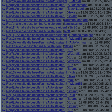
Re(23): An alle die besoffen ins Auto steigen!
(
BMLoidl
am 18.08.2005, 16:20
Re(8): An alle die besoffen ins Auto steigen!
(
Autofachmann
am 18.08.2005, 1
Re(9): An alle die besoffen ins Auto steigen!
(
Black Label
am 18.08.2005, 16:2
Re(4): An alle die besoffen ins Auto steigen!
(
Hexa
am 18.08.2005, 16:43:29)
Re(5): An alle die besoffen ins Auto steigen!
(
Srv-02
am 18.08.2005, 16:52:21
Re: An alle die besoffen ins Auto steigen!
(
Ubumba Mahjore
am 18.08.2005, 1
Re: An alle die besoffen ins Auto steigen!
(
kapskutscher
am 18.08.2005, 18:44
Re(11): An alle die besoffen ins Auto steigen!
(
Sir 30
am 18.08.2005, 19:28:14
Re: An alle die besoffen ins Auto steigen!
(
plotti
am 18.08.2005, 19:34:19)
Re(11): An alle die besoffen ins Auto steigen!
(
Ubumba Mahjore
am 18.08.200
Re(12): An alle die besoffen ins Auto steigen!
(
Wizard51
am 18.08.2005, 20:0
Re(10): An alle die besoffen ins Auto steigen!
(
Autofachmann
am 18.08.2005, 
Re: An alle die besoffen ins Auto steigen!
(
Stevke
am 18.08.2005, 20:24:25)
Re(6): An alle die besoffen ins Auto steigen!
(
Kub
am 18.08.2005, 22:22:47)
Re(7): An alle die besoffen ins Auto steigen!
(
Wizard51
am 18.08.2005, 22:26
Re(8): An alle die besoffen ins Auto steigen!
(
Kub
am 18.08.2005, 22:29:01)
Re(9): An alle die besoffen ins Auto steigen!
(
Wizard51
am 18.08.2005, 22:34
Re(2): An alle die besoffen ins Auto steigen!
(
Kub
am 18.08.2005, 22:39:03)
Re(3): An alle die besoffen ins Auto steigen!
(
Strumpf
am 18.08.2005, 22:39:4
Re(13): An alle die besoffen ins Auto steigen!
(
Kub
am 18.08.2005, 22:40:30)
Re(2): An alle die besoffen ins Auto steigen!
(
Hexa
am 18.08.2005, 22:41:04)
Re(4): An alle die besoffen ins Auto steigen!
(
Maxl
am 18.08.2005, 22:41:07)
Re(14): An alle die besoffen ins Auto steigen!
(
Wizard51
am 18.08.2005, 22:4
Re(4): An alle die besoffen ins Auto steigen!
(
Kub
am 18.08.2005, 22:42:11)
Re(5): An alle die besoffen ins Auto steigen!
(
Strumpf
am 18.08.2005, 22:42:2
Re(15): An alle die besoffen ins Auto steigen!
(
Kub
am 18.08.2005, 22:43:19)
Re(5): An alle die besoffen ins Auto steigen!
(
Strumpf
am 18.08.2005, 22:43:3
Re(6): An alle die besoffen ins Auto steigen!
(
Kub
am 18.08.2005, 22:44:15)
Re(7): An alle die besoffen ins Auto steigen!
(
Strumpf
am 18.08.2005, 22:44:5
Re(6): An alle die besoffen ins Auto steigen!
(
Kub
am 18.08.2005, 22:45:00)