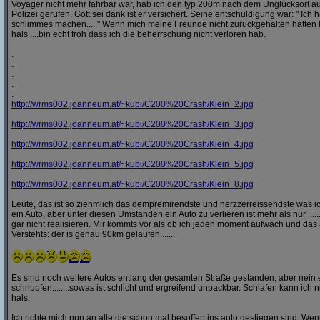
Voyager nicht mehr fahrbar war, hab ich den typ 200m nach dem Unglücksort a
Polizei gerufen. Gott sei dank ist er versichert. Seine entschuldigung war: " Ich ha
schlimmes machen....." Wenn mich meine Freunde nicht zurückgehalten hätten h
hals.....bin echt froh dass ich die beherrschung nicht verloren hab.
.
.
.
.
.
http:/
/
wrms002.joanneum.at/
~kubi/
C200%20Crash/
Klein_2.jpg
http:/
/
wrms002.joanneum.at/
~kubi/
C200%20Crash/
Klein_3.jpg
http:/
/
wrms002.joanneum.at/
~kubi/
C200%20Crash/
Klein_4.jpg
http:/
/
wrms002.joanneum.at/
~kubi/
C200%20Crash/
Klein_5.jpg
http:/
/
wrms002.joanneum.at/
~kubi/
C200%20Crash/
Klein_8.jpg
Leute, das ist so ziehmlich das dempremirendste und herzzerreissendste was ic
ein Auto, aber unter diesen Umständen ein Auto zu verlieren ist mehr als nur ........
gar nicht realisieren. Mir kommts vor als ob ich jeden moment aufwach und das 
Verstehts: der is genau 90km gelaufen.......
Es sind noch weitere Autos entlang der gesamten Straße gestanden, aber nei
schnupfen........sowas ist schlicht und ergreifend unpackbar. Schlafen kann ich n
hals.
Ich richte mich nun an alle die schon mal besoffen ins auto gestiegen sind