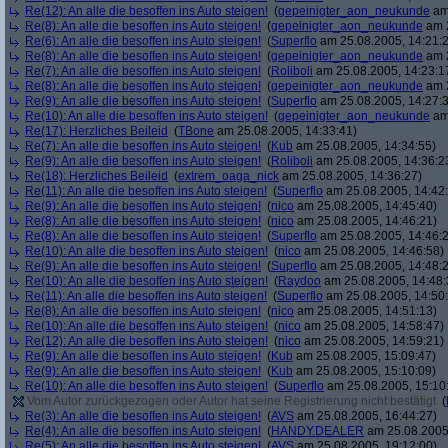
Re(12): An alle die besoffen ins Auto steigen!
(
gepeinigter_aon_neukunde
am 
Re(8): An alle die besoffen ins Auto steigen!
(
gepeinigter_aon_neukunde
am 2
Re(6): An alle die besoffen ins Auto steigen!
(
Superflo
am 25.08.2005, 14:21:
Re(8): An alle die besoffen ins Auto steigen!
(
gepeinigter_aon_neukunde
am 2
Re(7): An alle die besoffen ins Auto steigen!
(
Roliboli
am 25.08.2005, 14:23:1
Re(8): An alle die besoffen ins Auto steigen!
(
gepeinigter_aon_neukunde
am 2
Re(9): An alle die besoffen ins Auto steigen!
(
Superflo
am 25.08.2005, 14:27:
Re(10): An alle die besoffen ins Auto steigen!
(
gepeinigter_aon_neukunde
am 
Re(17): Herzliches Beileid
(
TBone
am 25.08.2005, 14:33:41)
Re(7): An alle die besoffen ins Auto steigen!
(
Kub
am 25.08.2005, 14:34:55)
Re(9): An alle die besoffen ins Auto steigen!
(
Roliboli
am 25.08.2005, 14:36:2
Re(18): Herzliches Beileid
(
extrem_oaga_nick
am 25.08.2005, 14:36:27)
Re(11): An alle die besoffen ins Auto steigen!
(
Superflo
am 25.08.2005, 14:42
Re(9): An alle die besoffen ins Auto steigen!
(
nico
am 25.08.2005, 14:45:40)
Re(8): An alle die besoffen ins Auto steigen!
(
nico
am 25.08.2005, 14:46:21)
Re(8): An alle die besoffen ins Auto steigen!
(
Superflo
am 25.08.2005, 14:46:
Re(10): An alle die besoffen ins Auto steigen!
(
nico
am 25.08.2005, 14:46:58)
Re(9): An alle die besoffen ins Auto steigen!
(
Superflo
am 25.08.2005, 14:48:
Re(10): An alle die besoffen ins Auto steigen!
(
Raydoo
am 25.08.2005, 14:48:
Re(11): An alle die besoffen ins Auto steigen!
(
Superflo
am 25.08.2005, 14:50
Re(8): An alle die besoffen ins Auto steigen!
(
nico
am 25.08.2005, 14:51:13)
Re(10): An alle die besoffen ins Auto steigen!
(
nico
am 25.08.2005, 14:58:47)
Re(12): An alle die besoffen ins Auto steigen!
(
nico
am 25.08.2005, 14:59:21)
Re(9): An alle die besoffen ins Auto steigen!
(
Kub
am 25.08.2005, 15:09:47)
Re(9): An alle die besoffen ins Auto steigen!
(
Kub
am 25.08.2005, 15:10:09)
Re(10): An alle die besoffen ins Auto steigen!
(
Superflo
am 25.08.2005, 15:10
Vom Autor zurückgezogen oder Autor hat seine Registrierung nicht bestätigt
(
Re(3): An alle die besoffen ins Auto steigen!
(
AVS
am 25.08.2005, 16:44:27)
Re(4): An alle die besoffen ins Auto steigen!
(
HANDY.DEALER
am 25.08.2005,
Re(5): An alle die besoffen ins Auto steigen!
(
AVS
am 25.08.2005, 19:12:00)