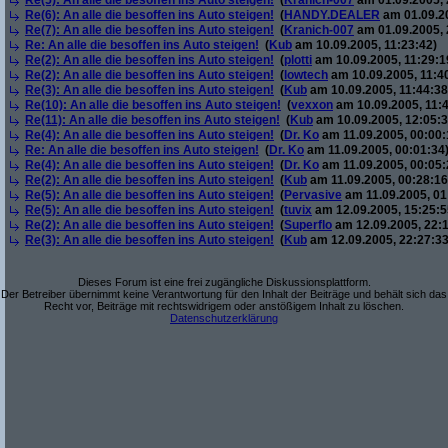
Re(5): An alle die besoffen ins Auto steigen!
(
Kranich-007
am 01.09.2005, 
Re(6): An alle die besoffen ins Auto steigen!
(
HANDY.DEALER
am 01.09.20
Re(7): An alle die besoffen ins Auto steigen!
(
Kranich-007
am 01.09.2005, 
Re: An alle die besoffen ins Auto steigen!
(
Kub
am 10.09.2005, 11:23:42)
Re(2): An alle die besoffen ins Auto steigen!
(
plotti
am 10.09.2005, 11:29:1
Re(2): An alle die besoffen ins Auto steigen!
(
lowtech
am 10.09.2005, 11:4
Re(3): An alle die besoffen ins Auto steigen!
(
Kub
am 10.09.2005, 11:44:38
Re(10): An alle die besoffen ins Auto steigen!
(
vexxon
am 10.09.2005, 11:4
Re(11): An alle die besoffen ins Auto steigen!
(
Kub
am 10.09.2005, 12:05:3
Re(4): An alle die besoffen ins Auto steigen!
(
Dr. Ko
am 11.09.2005, 00:00:
Re: An alle die besoffen ins Auto steigen!
(
Dr. Ko
am 11.09.2005, 00:01:34
Re(4): An alle die besoffen ins Auto steigen!
(
Dr. Ko
am 11.09.2005, 00:05:
Re(2): An alle die besoffen ins Auto steigen!
(
Kub
am 11.09.2005, 00:28:16
Re(5): An alle die besoffen ins Auto steigen!
(
Pervasive
am 11.09.2005, 01
Re(5): An alle die besoffen ins Auto steigen!
(
tuvix
am 12.09.2005, 15:25:5
Re(2): An alle die besoffen ins Auto steigen!
(
Superflo
am 12.09.2005, 22:1
Re(3): An alle die besoffen ins Auto steigen!
(
Kub
am 12.09.2005, 22:27:33
Dieses Forum ist eine frei zugängliche Diskussionsplattform.
Der Betreiber übernimmt keine Verantwortung für den Inhalt der Beiträge und behält sich das
Recht vor, Beiträge mit rechtswidrigem oder anstößigem Inhalt zu löschen.
Datenschutzerklärung