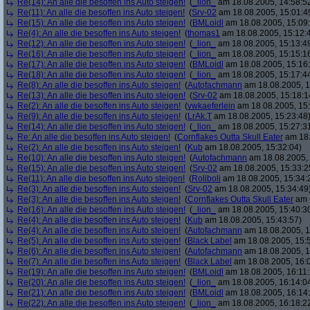
Re(14): An alle die besoffen ins Auto steigen!
(
_lion_
am 18.08.2005, 14:58:5
Re(11): An alle die besoffen ins Auto steigen!
(
Srv-02
am 18.08.2005, 15:01:4
Re(15): An alle die besoffen ins Auto steigen!
(
BMLoidl
am 18.08.2005, 15:09
Re(4): An alle die besoffen ins Auto steigen!
(
thomas1
am 18.08.2005, 15:12:
Re(12): An alle die besoffen ins Auto steigen!
(
_lion_
am 18.08.2005, 15:13:4
Re(16): An alle die besoffen ins Auto steigen!
(
_lion_
am 18.08.2005, 15:15:1
Re(17): An alle die besoffen ins Auto steigen!
(
BMLoidl
am 18.08.2005, 15:16
Re(18): An alle die besoffen ins Auto steigen!
(
_lion_
am 18.08.2005, 15:17:4
Re(8): An alle die besoffen ins Auto steigen!
(
Autofachmann
am 18.08.2005, 1
Re(13): An alle die besoffen ins Auto steigen!
(
Srv-02
am 18.08.2005, 15:18:1
Re(2): An alle die besoffen ins Auto steigen!
(
vwkaeferlein
am 18.08.2005, 15:
Re(9): An alle die besoffen ins Auto steigen!
(
LrAk.T
am 18.08.2005, 15:23:48
Re(14): An alle die besoffen ins Auto steigen!
(
_lion_
am 18.08.2005, 15:27:3
Re: An alle die besoffen ins Auto steigen!
(
Cornflakes Outta Skull Eater
am 18.
Re(2): An alle die besoffen ins Auto steigen!
(
Kub
am 18.08.2005, 15:32:04)
Re(10): An alle die besoffen ins Auto steigen!
(
Autofachmann
am 18.08.2005, 
Re(15): An alle die besoffen ins Auto steigen!
(
Srv-02
am 18.08.2005, 15:33:2
Re(11): An alle die besoffen ins Auto steigen!
(
Roliboli
am 18.08.2005, 15:34:
Re(3): An alle die besoffen ins Auto steigen!
(
Srv-02
am 18.08.2005, 15:34:49
Re(3): An alle die besoffen ins Auto steigen!
(
Cornflakes Outta Skull Eater
am 1
Re(16): An alle die besoffen ins Auto steigen!
(
_lion_
am 18.08.2005, 15:40:3
Re(4): An alle die besoffen ins Auto steigen!
(
Kub
am 18.08.2005, 15:43:57)
Re(4): An alle die besoffen ins Auto steigen!
(
Autofachmann
am 18.08.2005, 1
Re(5): An alle die besoffen ins Auto steigen!
(
Black Label
am 18.08.2005, 15:
Re(6): An alle die besoffen ins Auto steigen!
(
Autofachmann
am 18.08.2005, 1
Re(7): An alle die besoffen ins Auto steigen!
(
Black Label
am 18.08.2005, 16:
Re(19): An alle die besoffen ins Auto steigen!
(
BMLoidl
am 18.08.2005, 16:11:
Re(20): An alle die besoffen ins Auto steigen!
(
_lion_
am 18.08.2005, 16:14:0
Re(21): An alle die besoffen ins Auto steigen!
(
BMLoidl
am 18.08.2005, 16:14
Re(22): An alle die besoffen ins Auto steigen!
(
_lion_
am 18.08.2005, 16:18:2