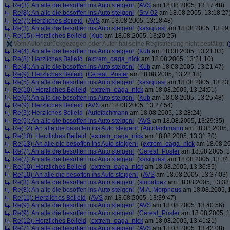
Re(3): An alle die besoffen ins Auto steigen!
(
AVS
am 18.08.2005, 13:17:48)
Re(8): An alle die besoffen ins Auto steigen!
(
Srv-02
am 18.08.2005, 13:18:27
Re(7): Herzliches Beileid
(
AVS
am 18.08.2005, 13:18:48)
Re(3): An alle die besoffen ins Auto steigen!
(
kasiquasi
am 18.08.2005, 13:19
Re(15): Herzliches Beileid
(
Kub
am 18.08.2005, 13:20:25)
Vom Autor zurückgezogen oder Autor hat seine Registrierung nicht bestätigt
(
Re(4): An alle die besoffen ins Auto steigen!
(
Kub
am 18.08.2005, 13:21:08)
Re(8): Herzliches Beileid
(
extrem_oaga_nick
am 18.08.2005, 13:21:10)
Re(4): An alle die besoffen ins Auto steigen!
(
Kub
am 18.08.2005, 13:21:47)
Re(9): Herzliches Beileid
(
Cereal_Poster
am 18.08.2005, 13:22:18)
Re(5): An alle die besoffen ins Auto steigen!
(
kasiquasi
am 18.08.2005, 13:23
Re(10): Herzliches Beileid
(
extrem_oaga_nick
am 18.08.2005, 13:24:01)
Re(6): An alle die besoffen ins Auto steigen!
(
Kub
am 18.08.2005, 13:25:48)
Re(9): Herzliches Beileid
(
AVS
am 18.08.2005, 13:27:54)
Re(3): Herzliches Beileid
(
Autofachmann
am 18.08.2005, 13:28:24)
Re(5): An alle die besoffen ins Auto steigen!
(
AVS
am 18.08.2005, 13:29:35)
Re(12): An alle die besoffen ins Auto steigen!
(
Autofachmann
am 18.08.2005, 
Re(10): Herzliches Beileid
(
extrem_oaga_nick
am 18.08.2005, 13:31:20)
Re(13): An alle die besoffen ins Auto steigen!
(
extrem_oaga_nick
am 18.08.20
Re(7): An alle die besoffen ins Auto steigen!
(
Cereal_Poster
am 18.08.2005, 1
Re(7): An alle die besoffen ins Auto steigen!
(
kasiquasi
am 18.08.2005, 13:34
Re(10): Herzliches Beileid
(
extrem_oaga_nick
am 18.08.2005, 13:36:35)
Re(10): An alle die besoffen ins Auto steigen!
(
AVS
am 18.08.2005, 13:37:03)
Re(3): An alle die besoffen ins Auto steigen!
(
stupidpez
am 18.08.2005, 13:38
Re(8): An alle die besoffen ins Auto steigen!
(
M.A. Morpheus
am 18.08.2005, 
Re(11): Herzliches Beileid
(
AVS
am 18.08.2005, 13:39:47)
Re(9): An alle die besoffen ins Auto steigen!
(
AVS
am 18.08.2005, 13:40:56)
Re(9): An alle die besoffen ins Auto steigen!
(
Cereal_Poster
am 18.08.2005, 1
Re(12): Herzliches Beileid
(
extrem_oaga_nick
am 18.08.2005, 13:41:21)
Re(7): An alle die besoffen ins Auto steigen!
(
AVS
am 18.08.2005, 13:42:08)