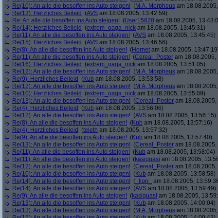
Re(10): An alle die besoffen ins Auto steigen!
(
M.A. Morpheus
am 18.08.2005,
Re(13): Herzliches Beileid
(
AVS
am 18.08.2005, 13:42:59)
Re: An alle die besoffen ins Auto steigen!
(
User15820
am 18.08.2005, 13:43:
Re(14): Herzliches Beileid
(
extrem_oaga_nick
am 18.08.2005, 13:45:31)
Re(11): An alle die besoffen ins Auto steigen!
(
AVS
am 18.08.2005, 13:45:45)
Re(15): Herzliches Beileid
(
AVS
am 18.08.2005, 13:46:56)
Re(8): An alle die besoffen ins Auto steigen!
(
Hornet
am 18.08.2005, 13:47:19
Re(11): An alle die besoffen ins Auto steigen!
(
Cereal_Poster
am 18.08.2005, 
Re(16): Herzliches Beileid
(
extrem_oaga_nick
am 18.08.2005, 13:51:05)
Re(12): An alle die besoffen ins Auto steigen!
(
M.A. Morpheus
am 18.08.2005,
Re(9): Herzliches Beileid
(
Kub
am 18.08.2005, 13:53:58)
Re(12): An alle die besoffen ins Auto steigen!
(
M.A. Morpheus
am 18.08.2005,
Re(10): Herzliches Beileid
(
extrem_oaga_nick
am 18.08.2005, 13:55:09)
Re(13): An alle die besoffen ins Auto steigen!
(
Cereal_Poster
am 18.08.2005, 
Re(4): Herzliches Beileid
(
Kub
am 18.08.2005, 13:56:06)
Re(12): An alle die besoffen ins Auto steigen!
(
AVS
am 18.08.2005, 13:56:15)
Re(8): An alle die besoffen ins Auto steigen!
(
Kub
am 18.08.2005, 13:57:16)
Re(4): Herzliches Beileid
(
teleth
am 18.08.2005, 13:57:32)
Re(9): An alle die besoffen ins Auto steigen!
(
Kub
am 18.08.2005, 13:57:40)
Re(13): An alle die besoffen ins Auto steigen!
(
Cereal_Poster
am 18.08.2005, 
Re(11): An alle die besoffen ins Auto steigen!
(
Kub
am 18.08.2005, 13:58:04)
Re(11): An alle die besoffen ins Auto steigen!
(
kasiquasi
am 18.08.2005, 13:5
Re(12): An alle die besoffen ins Auto steigen!
(
Cereal_Poster
am 18.08.2005, 
Re(10): An alle die besoffen ins Auto steigen!
(
Kub
am 18.08.2005, 13:58:58)
Re(14): An alle die besoffen ins Auto steigen!
(
_lion_
am 18.08.2005, 13:59:3
Re(14): An alle die besoffen ins Auto steigen!
(
AVS
am 18.08.2005, 13:59:49)
Re(9): An alle die besoffen ins Auto steigen!
(
kasiquasi
am 18.08.2005, 13:59
Re(13): An alle die besoffen ins Auto steigen!
(
Kub
am 18.08.2005, 14:00:04)
Re(13): An alle die besoffen ins Auto steigen!
(
M.A. Morpheus
am 18.08.2005,
Re(15): An alle die besoffen ins Auto steigen!
(
Kub
am 18.08.2005, 14:00:43)