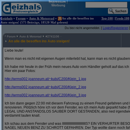
Impressum
|
Werbung
Geizhals
»
Forum
»
Auto & Motorrad
»
An alle die besoffen ins
Top-100
|
Fresh-100
Auto steigen! (575 Beiträge, 18520 Mal gelesen)
Du bist nicht angemeldet. [
Login/Registrieren
]
^
Forum
Auto & Motorrad
#
2741106
An alle die besoffen ins Auto steigen!
Liebe leute!
Wenn man es nicht mit eigenen Augen miterlebt hat, kann man es nicht glauben
Ich habe mir heute in der Früh mein neues Auto vom Händler geholt auf das ic
Hier ein paar Fotos:
http:/
/
wrms002.joanneum.at/
~kubi/
C200/
Klein_1.jpg
http:/
/
wrms002.joanneum.at/
~kubi/
C200/
Klein_2.jpg
http:/
/
wrms002.joanneum.at/
~kubi/
C200/
Klein_3.jpg
Ich bin dann gegen 22:00 mit diesem Fahrzeug zu einem Freund gefahren und 
renovieren. Plötzlich höre ich vor dem Fenster, wo ich mein Auto geparkt habe (
LEGAL UND ANSTANDSLOS SAUBER DORT GESTANDEN, also ned irgendwie in 
verdammt lauten knall.
Ich schau aus dem Fenster und was IIIIIIIIIIIIIIIIIIIIIIIIIIIS? EIN VERHURT
NAGEL NEUEN BENZ ZU SCHROTT GEFAHREN. Der Typ wollte dann noch fahre