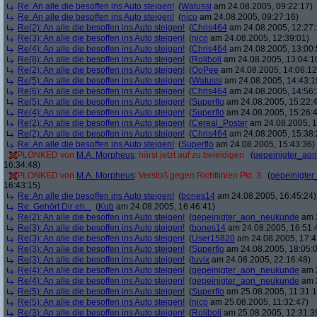
Re: An alle die besoffen ins Auto steigen!
(
Watussi
am 24.08.2005, 09:22:17)
Re: An alle die besoffen ins Auto steigen!
(
nico
am 24.08.2005, 09:27:16)
Re(2): An alle die besoffen ins Auto steigen!
(
Chris464
am 24.08.2005, 12:27:
Re(3): An alle die besoffen ins Auto steigen!
(
nico
am 24.08.2005, 12:39:01)
Re(4): An alle die besoffen ins Auto steigen!
(
Chris464
am 24.08.2005, 13:00:
Re(8): An alle die besoffen ins Auto steigen!
(
Roliboli
am 24.08.2005, 13:04:1
Re(2): An alle die besoffen ins Auto steigen!
(
OoPee
am 24.08.2005, 14:06:12
Re(5): An alle die besoffen ins Auto steigen!
(
Watussi
am 24.08.2005, 14:43:1
Re(6): An alle die besoffen ins Auto steigen!
(
Chris464
am 24.08.2005, 14:56:
Re(5): An alle die besoffen ins Auto steigen!
(
Superflo
am 24.08.2005, 15:22:
Re(4): An alle die besoffen ins Auto steigen!
(
Superflo
am 24.08.2005, 15:26:
Re(2): An alle die besoffen ins Auto steigen!
(
Cereal_Poster
am 24.08.2005, 1
Re(2): An alle die besoffen ins Auto steigen!
(
Chris464
am 24.08.2005, 15:38:
Re: An alle die besoffen ins Auto steigen!
(
Superflo
am 24.08.2005, 15:43:36)
PLONKED von
M.A. Morpheus
: hörst jetzt auf zu beleidigen
(
gepeinigter_ao
16:34:48)
PLONKED von
M.A. Morpheus
: Verstoß gegen Richtlinien Pkt. 3
(
gepeinigte
16:43:15)
Re: An alle die besoffen ins Auto steigen!
(
bones14
am 24.08.2005, 16:45:24)
Re: Gehört Dir eh...
(
Kub
am 24.08.2005, 16:46:41)
Re(2): An alle die besoffen ins Auto steigen!
(
gepeinigter_aon_neukunde
am 2
Re(3): An alle die besoffen ins Auto steigen!
(
bones14
am 24.08.2005, 16:51:
Re(3): An alle die besoffen ins Auto steigen!
(
User15820
am 24.08.2005, 17:4
Re(3): An alle die besoffen ins Auto steigen!
(
Superflo
am 24.08.2005, 18:05:
Re(3): An alle die besoffen ins Auto steigen!
(
tuvix
am 24.08.2005, 22:16:48)
Re(4): An alle die besoffen ins Auto steigen!
(
gepeinigter_aon_neukunde
am 2
Re(4): An alle die besoffen ins Auto steigen!
(
gepeinigter_aon_neukunde
am 2
Re(5): An alle die besoffen ins Auto steigen!
(
Superflo
am 25.08.2005, 11:31:1
Re(5): An alle die besoffen ins Auto steigen!
(
nico
am 25.08.2005, 11:32:47)
Re(3): An alle die besoffen ins Auto steigen!
(
Roliboli
am 25.08.2005, 12:31:3