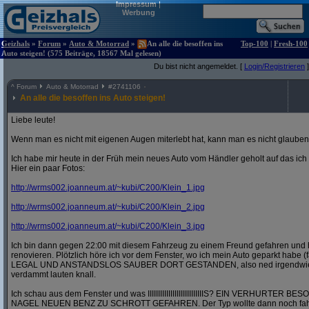
Impressum
|
Werbung
Geizhals
»
Forum
»
Auto & Motorrad
»
An alle die besoffen ins
Top-100
|
Fresh-100
Auto steigen! (575 Beiträge, 18567 Mal gelesen)
Du bist nicht angemeldet. [
Login/Registrieren
]
^
Forum
Auto & Motorrad
#
2741106
An alle die besoffen ins Auto steigen!
Liebe leute!
Wenn man es nicht mit eigenen Augen miterlebt hat, kann man es nicht glauben
Ich habe mir heute in der Früh mein neues Auto vom Händler geholt auf das ic
Hier ein paar Fotos:
http:/
/
wrms002.joanneum.at/
~kubi/
C200/
Klein_1.jpg
http:/
/
wrms002.joanneum.at/
~kubi/
C200/
Klein_2.jpg
http:/
/
wrms002.joanneum.at/
~kubi/
C200/
Klein_3.jpg
Ich bin dann gegen 22:00 mit diesem Fahrzeug zu einem Freund gefahren und 
renovieren. Plötzlich höre ich vor dem Fenster, wo ich mein Auto geparkt habe (
LEGAL UND ANSTANDSLOS SAUBER DORT GESTANDEN, also ned irgendwie in 
verdammt lauten knall.
Ich schau aus dem Fenster und was IIIIIIIIIIIIIIIIIIIIIIIIIIIS? EIN VERHURT
NAGEL NEUEN BENZ ZU SCHROTT GEFAHREN. Der Typ wollte dann noch fahre