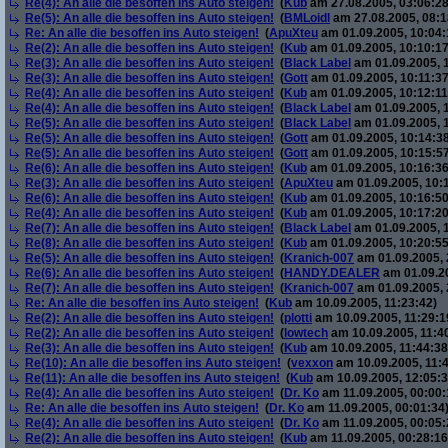
Re(4): An alle die besoffen ins Auto steigen!
(
Kub
am 27.08.2005, 03:06:28
Re(5): An alle die besoffen ins Auto steigen!
(
BMLoidl
am 27.08.2005, 08:1
Re: An alle die besoffen ins Auto steigen!
(
ApuXteu
am 01.09.2005, 10:04:
Re(2): An alle die besoffen ins Auto steigen!
(
Kub
am 01.09.2005, 10:10:17
Re(3): An alle die besoffen ins Auto steigen!
(
Black Label
am 01.09.2005, 1
Re(3): An alle die besoffen ins Auto steigen!
(
Gott
am 01.09.2005, 10:11:37
Re(4): An alle die besoffen ins Auto steigen!
(
Kub
am 01.09.2005, 10:12:11
Re(4): An alle die besoffen ins Auto steigen!
(
Black Label
am 01.09.2005, 
Re(5): An alle die besoffen ins Auto steigen!
(
Black Label
am 01.09.2005, 
Re(5): An alle die besoffen ins Auto steigen!
(
Gott
am 01.09.2005, 10:14:38
Re(5): An alle die besoffen ins Auto steigen!
(
Gott
am 01.09.2005, 10:15:57
Re(6): An alle die besoffen ins Auto steigen!
(
Kub
am 01.09.2005, 10:16:36
Re(3): An alle die besoffen ins Auto steigen!
(
ApuXteu
am 01.09.2005, 10:
Re(6): An alle die besoffen ins Auto steigen!
(
Kub
am 01.09.2005, 10:16:50
Re(4): An alle die besoffen ins Auto steigen!
(
Kub
am 01.09.2005, 10:17:20
Re(7): An alle die besoffen ins Auto steigen!
(
Black Label
am 01.09.2005, 
Re(8): An alle die besoffen ins Auto steigen!
(
Kub
am 01.09.2005, 10:20:55
Re(5): An alle die besoffen ins Auto steigen!
(
Kranich-007
am 01.09.2005, 
Re(6): An alle die besoffen ins Auto steigen!
(
HANDY.DEALER
am 01.09.20
Re(7): An alle die besoffen ins Auto steigen!
(
Kranich-007
am 01.09.2005, 
Re: An alle die besoffen ins Auto steigen!
(
Kub
am 10.09.2005, 11:23:42)
Re(2): An alle die besoffen ins Auto steigen!
(
plotti
am 10.09.2005, 11:29:1
Re(2): An alle die besoffen ins Auto steigen!
(
lowtech
am 10.09.2005, 11:4
Re(3): An alle die besoffen ins Auto steigen!
(
Kub
am 10.09.2005, 11:44:38
Re(10): An alle die besoffen ins Auto steigen!
(
vexxon
am 10.09.2005, 11:4
Re(11): An alle die besoffen ins Auto steigen!
(
Kub
am 10.09.2005, 12:05:3
Re(4): An alle die besoffen ins Auto steigen!
(
Dr. Ko
am 11.09.2005, 00:00:
Re: An alle die besoffen ins Auto steigen!
(
Dr. Ko
am 11.09.2005, 00:01:34
Re(4): An alle die besoffen ins Auto steigen!
(
Dr. Ko
am 11.09.2005, 00:05:
Re(2): An alle die besoffen ins Auto steigen!
(
Kub
am 11.09.2005, 00:28:16