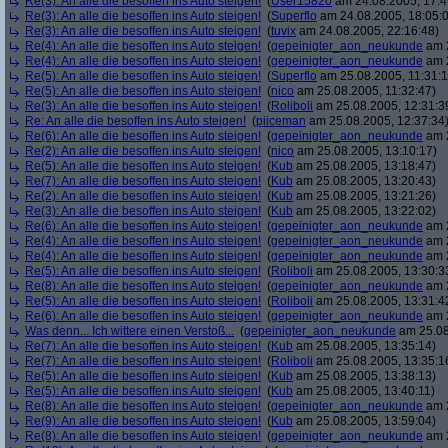
Re(3): An alle die besoffen ins Auto steigen!
(
User15820
am 24.08.2005, 17:4
Re(3): An alle die besoffen ins Auto steigen!
(
Superflo
am 24.08.2005, 18:05:
Re(3): An alle die besoffen ins Auto steigen!
(
tuvix
am 24.08.2005, 22:16:48)
Re(4): An alle die besoffen ins Auto steigen!
(
gepeinigter_aon_neukunde
am 2
Re(4): An alle die besoffen ins Auto steigen!
(
gepeinigter_aon_neukunde
am 2
Re(5): An alle die besoffen ins Auto steigen!
(
Superflo
am 25.08.2005, 11:31:1
Re(5): An alle die besoffen ins Auto steigen!
(
nico
am 25.08.2005, 11:32:47)
Re(3): An alle die besoffen ins Auto steigen!
(
Roliboli
am 25.08.2005, 12:31:3
Re: An alle die besoffen ins Auto steigen!
(
piiceman
am 25.08.2005, 12:37:34
Re(6): An alle die besoffen ins Auto steigen!
(
gepeinigter_aon_neukunde
am 2
Re(2): An alle die besoffen ins Auto steigen!
(
nico
am 25.08.2005, 13:10:17)
Re(5): An alle die besoffen ins Auto steigen!
(
Kub
am 25.08.2005, 13:18:47)
Re(7): An alle die besoffen ins Auto steigen!
(
Kub
am 25.08.2005, 13:20:43)
Re(2): An alle die besoffen ins Auto steigen!
(
Kub
am 25.08.2005, 13:21:26)
Re(3): An alle die besoffen ins Auto steigen!
(
Kub
am 25.08.2005, 13:22:02)
Re(6): An alle die besoffen ins Auto steigen!
(
gepeinigter_aon_neukunde
am 2
Re(4): An alle die besoffen ins Auto steigen!
(
gepeinigter_aon_neukunde
am 2
Re(4): An alle die besoffen ins Auto steigen!
(
gepeinigter_aon_neukunde
am 2
Re(5): An alle die besoffen ins Auto steigen!
(
Roliboli
am 25.08.2005, 13:30:3
Re(8): An alle die besoffen ins Auto steigen!
(
gepeinigter_aon_neukunde
am 2
Re(5): An alle die besoffen ins Auto steigen!
(
Roliboli
am 25.08.2005, 13:31:4
Re(6): An alle die besoffen ins Auto steigen!
(
gepeinigter_aon_neukunde
am 2
Was denn... Ich wittere einen Verstoß...
(
gepeinigter_aon_neukunde
am 25.08
Re(7): An alle die besoffen ins Auto steigen!
(
Kub
am 25.08.2005, 13:35:14)
Re(7): An alle die besoffen ins Auto steigen!
(
Roliboli
am 25.08.2005, 13:35:1
Re(5): An alle die besoffen ins Auto steigen!
(
Kub
am 25.08.2005, 13:38:13)
Re(5): An alle die besoffen ins Auto steigen!
(
Kub
am 25.08.2005, 13:40:11)
Re(8): An alle die besoffen ins Auto steigen!
(
gepeinigter_aon_neukunde
am 2
Re(9): An alle die besoffen ins Auto steigen!
(
Kub
am 25.08.2005, 13:59:04)
Re(8): An alle die besoffen ins Auto steigen!
(
gepeinigter_aon_neukunde
am 2