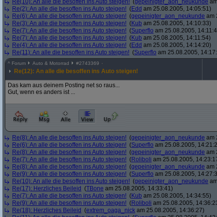
Re(10): An alle die besoffen ins Auto steigen!
(
gepeinigter_aon_neukunde
am 
Re(2): An alle die besoffen ins Auto steigen!
(
Edd
am 25.08.2005, 14:05:51)
Re(6): An alle die besoffen ins Auto steigen!
(
gepeinigter_aon_neukunde
am 2
Re(3): An alle die besoffen ins Auto steigen!
(
Kub
am 25.08.2005, 14:10:33)
Re(7): An alle die besoffen ins Auto steigen!
(
Superflo
am 25.08.2005, 14:11:4
Re(7): An alle die besoffen ins Auto steigen!
(
Kub
am 25.08.2005, 14:11:54)
Re(4): An alle die besoffen ins Auto steigen!
(
Edd
am 25.08.2005, 14:14:20)
Re(11): An alle die besoffen ins Auto steigen!
(
Superflo
am 25.08.2005, 14:17
^
Forum
Auto & Motorrad
#
2743369
Re(12): An alle die besoffen ins Auto steigen!
Das kam aus deinem Posting net so raus...
Gut, wenn es anders ist ...
Re(8): An alle die besoffen ins Auto steigen!
(
gepeinigter_aon_neukunde
am 2
Re(6): An alle die besoffen ins Auto steigen!
(
Superflo
am 25.08.2005, 14:21:
Re(8): An alle die besoffen ins Auto steigen!
(
gepeinigter_aon_neukunde
am 2
Re(7): An alle die besoffen ins Auto steigen!
(
Roliboli
am 25.08.2005, 14:23:1
Re(8): An alle die besoffen ins Auto steigen!
(
gepeinigter_aon_neukunde
am 2
Re(9): An alle die besoffen ins Auto steigen!
(
Superflo
am 25.08.2005, 14:27:
Re(10): An alle die besoffen ins Auto steigen!
(
gepeinigter_aon_neukunde
am 
Re(17): Herzliches Beileid
(
TBone
am 25.08.2005, 14:33:41)
Re(7): An alle die besoffen ins Auto steigen!
(
Kub
am 25.08.2005, 14:34:55)
Re(9): An alle die besoffen ins Auto steigen!
(
Roliboli
am 25.08.2005, 14:36:2
Re(18): Herzliches Beileid
(
extrem_oaga_nick
am 25.08.2005, 14:36:27)