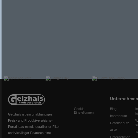
Unternehme
Cookie-
Blog
I
Einstellungen
f
Geizhals ist ein unabhängiges
Impressum
Preis- und Produktvergleichs-
W
Datenschutz
s
Portal, das mittels detaillierter Filter
AGB
T
und vielfältiger Features eine
Unternehmen