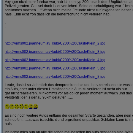
Voyager nicht mehr fahrbar war, hab ich den typ 200m nach dem Unglücksort a
Polizei gerufen. Gott sei dank ist er versichert. Seine entschuldigung war: " Ich ha
schlimmes machen....." Wenn mich meine Freunde nicht zurückgehalten hätten h
hals.....bin echt froh dass ich die beherrschung nicht verloren hab.
.
.
.
.
.
http:/
/
wrms002.joanneum.at/
~kubi/
C200%20Crash/
Klein_2.jpg
http:/
/
wrms002.joanneum.at/
~kubi/
C200%20Crash/
Klein_3.jpg
http:/
/
wrms002.joanneum.at/
~kubi/
C200%20Crash/
Klein_4.jpg
http:/
/
wrms002.joanneum.at/
~kubi/
C200%20Crash/
Klein_5.jpg
http:/
/
wrms002.joanneum.at/
~kubi/
C200%20Crash/
Klein_8.jpg
Leute, das ist so ziehmlich das dempremirendste und herzzerreissendste was ic
ein Auto, aber unter diesen Umständen ein Auto zu verlieren ist mehr als nur ........
gar nicht realisieren. Mir kommts vor als ob ich jeden moment aufwach und das 
Verstehts: der is genau 90km gelaufen.......
Es sind noch weitere Autos entlang der gesamten Straße gestanden, aber nei
schnupfen........sowas ist schlicht und ergreifend unpackbar. Schlafen kann ich n
hals.
Ich richte mich nun an alle die schon mal besoffen ins auto gestiegen sind