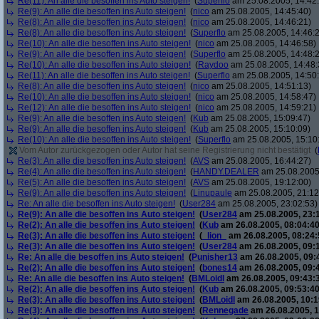
Re(11): An alle die besoffen ins Auto steigen!
(
Superflo
am 25.08.2005, 14:42
Re(9): An alle die besoffen ins Auto steigen!
(
nico
am 25.08.2005, 14:45:40)
Re(8): An alle die besoffen ins Auto steigen!
(
nico
am 25.08.2005, 14:46:21)
Re(8): An alle die besoffen ins Auto steigen!
(
Superflo
am 25.08.2005, 14:46:
Re(10): An alle die besoffen ins Auto steigen!
(
nico
am 25.08.2005, 14:46:58)
Re(9): An alle die besoffen ins Auto steigen!
(
Superflo
am 25.08.2005, 14:48:
Re(10): An alle die besoffen ins Auto steigen!
(
Raydoo
am 25.08.2005, 14:48:
Re(11): An alle die besoffen ins Auto steigen!
(
Superflo
am 25.08.2005, 14:50
Re(8): An alle die besoffen ins Auto steigen!
(
nico
am 25.08.2005, 14:51:13)
Re(10): An alle die besoffen ins Auto steigen!
(
nico
am 25.08.2005, 14:58:47)
Re(12): An alle die besoffen ins Auto steigen!
(
nico
am 25.08.2005, 14:59:21)
Re(9): An alle die besoffen ins Auto steigen!
(
Kub
am 25.08.2005, 15:09:47)
Re(9): An alle die besoffen ins Auto steigen!
(
Kub
am 25.08.2005, 15:10:09)
Re(10): An alle die besoffen ins Auto steigen!
(
Superflo
am 25.08.2005, 15:10
Vom Autor zurückgezogen oder Autor hat seine Registrierung nicht bestätigt
(
Re(3): An alle die besoffen ins Auto steigen!
(
AVS
am 25.08.2005, 16:44:27)
Re(4): An alle die besoffen ins Auto steigen!
(
HANDY.DEALER
am 25.08.2005,
Re(5): An alle die besoffen ins Auto steigen!
(
AVS
am 25.08.2005, 19:12:00)
Re(9): An alle die besoffen ins Auto steigen!
(
Linupaule
am 25.08.2005, 21:12
Re: An alle die besoffen ins Auto steigen!
(
User284
am 25.08.2005, 23:02:53)
Re(9): An alle die besoffen ins Auto steigen!
(
User284
am 25.08.2005, 23:
Re(2): An alle die besoffen ins Auto steigen!
(
Kub
am 26.08.2005, 08:04:40
Re(3): An alle die besoffen ins Auto steigen!
(
_lion_
am 26.08.2005, 08:24:
Re(3): An alle die besoffen ins Auto steigen!
(
User284
am 26.08.2005, 09:
Re: An alle die besoffen ins Auto steigen!
(
Punisher13
am 26.08.2005, 09:
Re(2): An alle die besoffen ins Auto steigen!
(
bones14
am 26.08.2005, 09:
Re: An alle die besoffen ins Auto steigen!
(
BMLoidl
am 26.08.2005, 09:43:
Re(2): An alle die besoffen ins Auto steigen!
(
Kub
am 26.08.2005, 09:53:40
Re(3): An alle die besoffen ins Auto steigen!
(
BMLoidl
am 26.08.2005, 10:1
Re(3): An alle die besoffen ins Auto steigen!
(
Rennegade
am 26.08.2005, 1