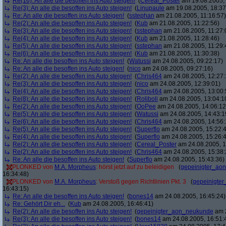
Re(16): An alle die besoffen ins Auto steigen!
(
Cereal_Poster
am 19.08.2005, 
Re(3): An alle die besoffen ins Auto steigen!
(
Linupaule
am 19.08.2005, 18:37
Re: An alle die besoffen ins Auto steigen!
(
sstephan
am 21.08.2005, 11:16:57)
Re(2): An alle die besoffen ins Auto steigen!
(
Kub
am 21.08.2005, 11:22:56)
Re(3): An alle die besoffen ins Auto steigen!
(
sstephan
am 21.08.2005, 11:27:
Re(4): An alle die besoffen ins Auto steigen!
(
Kub
am 21.08.2005, 11:28:46)
Re(5): An alle die besoffen ins Auto steigen!
(
sstephan
am 21.08.2005, 11:29:
Re(6): An alle die besoffen ins Auto steigen!
(
Kub
am 21.08.2005, 11:30:38)
Re: An alle die besoffen ins Auto steigen!
(
Watussi
am 24.08.2005, 09:22:17)
Re: An alle die besoffen ins Auto steigen!
(
nico
am 24.08.2005, 09:27:16)
Re(2): An alle die besoffen ins Auto steigen!
(
Chris464
am 24.08.2005, 12:27:
Re(3): An alle die besoffen ins Auto steigen!
(
nico
am 24.08.2005, 12:39:01)
Re(4): An alle die besoffen ins Auto steigen!
(
Chris464
am 24.08.2005, 13:00:
Re(8): An alle die besoffen ins Auto steigen!
(
Roliboli
am 24.08.2005, 13:04:1
Re(2): An alle die besoffen ins Auto steigen!
(
OoPee
am 24.08.2005, 14:06:12
Re(5): An alle die besoffen ins Auto steigen!
(
Watussi
am 24.08.2005, 14:43:1
Re(6): An alle die besoffen ins Auto steigen!
(
Chris464
am 24.08.2005, 14:56:
Re(5): An alle die besoffen ins Auto steigen!
(
Superflo
am 24.08.2005, 15:22:
Re(4): An alle die besoffen ins Auto steigen!
(
Superflo
am 24.08.2005, 15:26:
Re(2): An alle die besoffen ins Auto steigen!
(
Cereal_Poster
am 24.08.2005, 1
Re(2): An alle die besoffen ins Auto steigen!
(
Chris464
am 24.08.2005, 15:38:
Re: An alle die besoffen ins Auto steigen!
(
Superflo
am 24.08.2005, 15:43:36)
PLONKED von
M.A. Morpheus
: hörst jetzt auf zu beleidigen
(
gepeinigter_ao
16:34:48)
PLONKED von
M.A. Morpheus
: Verstoß gegen Richtlinien Pkt. 3
(
gepeinigte
16:43:15)
Re: An alle die besoffen ins Auto steigen!
(
bones14
am 24.08.2005, 16:45:24)
Re: Gehört Dir eh...
(
Kub
am 24.08.2005, 16:46:41)
Re(2): An alle die besoffen ins Auto steigen!
(
gepeinigter_aon_neukunde
am 2
Re(3): An alle die besoffen ins Auto steigen!
(
bones14
am 24.08.2005, 16:51: