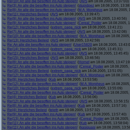
Re(10): An alle die besoffen ins Auto steigen!
(
AVS
am 18.08.2005, 13:37:03)
Re(3): An alle die besoffen ins Auto steigen!
(
stupidpez
am 18.08.2005, 13:38
Re(8): An alle die besoffen ins Auto steigen!
(
M.A. Morpheus
am 18.08.2005, 
Re(11): Herzliches Beileid
(
AVS
am 18.08.2005, 13:39:47)
Re(9): An alle die besoffen ins Auto steigen!
(
AVS
am 18.08.2005, 13:40:56)
Re(9): An alle die besoffen ins Auto steigen!
(
Cereal_Poster
am 18.08.2005, 1
Re(12): Herzliches Beileid
(
extrem_oaga_nick
am 18.08.2005, 13:41:21)
Re(7): An alle die besoffen ins Auto steigen!
(
AVS
am 18.08.2005, 13:42:08)
Re(10): An alle die besoffen ins Auto steigen!
(
M.A. Morpheus
am 18.08.2005,
Re(13): Herzliches Beileid
(
AVS
am 18.08.2005, 13:42:59)
Re: An alle die besoffen ins Auto steigen!
(
User15820
am 18.08.2005, 13:43:
Re(14): Herzliches Beileid
(
extrem_oaga_nick
am 18.08.2005, 13:45:31)
Re(11): An alle die besoffen ins Auto steigen!
(
AVS
am 18.08.2005, 13:45:45)
Re(15): Herzliches Beileid
(
AVS
am 18.08.2005, 13:46:56)
Re(8): An alle die besoffen ins Auto steigen!
(
Hornet
am 18.08.2005, 13:47:19
Re(11): An alle die besoffen ins Auto steigen!
(
Cereal_Poster
am 18.08.2005, 
Re(16): Herzliches Beileid
(
extrem_oaga_nick
am 18.08.2005, 13:51:05)
Re(12): An alle die besoffen ins Auto steigen!
(
M.A. Morpheus
am 18.08.2005,
Re(9): Herzliches Beileid
(
Kub
am 18.08.2005, 13:53:58)
Re(12): An alle die besoffen ins Auto steigen!
(
M.A. Morpheus
am 18.08.2005,
Re(10): Herzliches Beileid
(
extrem_oaga_nick
am 18.08.2005, 13:55:09)
Re(13): An alle die besoffen ins Auto steigen!
(
Cereal_Poster
am 18.08.2005, 
Re(4): Herzliches Beileid
(
Kub
am 18.08.2005, 13:56:06)
Re(12): An alle die besoffen ins Auto steigen!
(
AVS
am 18.08.2005, 13:56:15)
Re(8): An alle die besoffen ins Auto steigen!
(
Kub
am 18.08.2005, 13:57:16)
Re(4): Herzliches Beileid
(
teleth
am 18.08.2005, 13:57:32)
Re(9): An alle die besoffen ins Auto steigen!
(
Kub
am 18.08.2005, 13:57:40)
Re(13): An alle die besoffen ins Auto steigen!
(
Cereal_Poster
am 18.08.2005, 
Re(11): An alle die besoffen ins Auto steigen!
(
Kub
am 18.08.2005, 13:58:04)
Re(11): An alle die besoffen ins Auto steigen!
(
kasiquasi
am 18.08.2005, 13:5