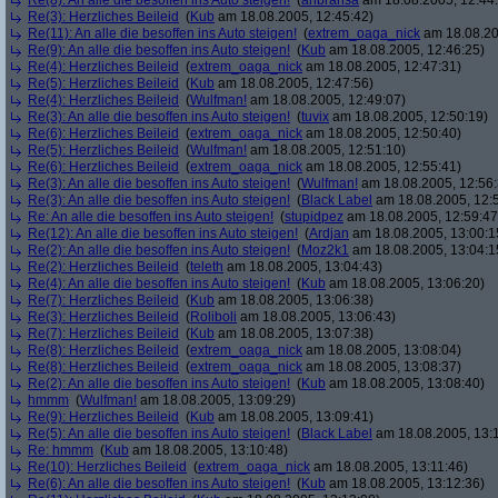
Re(8): An alle die besoffen ins Auto steigen!
(
anbransa
am 18.08.2005, 12:44
Re(3): Herzliches Beileid
(
Kub
am 18.08.2005, 12:45:42)
Re(11): An alle die besoffen ins Auto steigen!
(
extrem_oaga_nick
am 18.08.20
Re(9): An alle die besoffen ins Auto steigen!
(
Kub
am 18.08.2005, 12:46:25)
Re(4): Herzliches Beileid
(
extrem_oaga_nick
am 18.08.2005, 12:47:31)
Re(5): Herzliches Beileid
(
Kub
am 18.08.2005, 12:47:56)
Re(4): Herzliches Beileid
(
Wulfman!
am 18.08.2005, 12:49:07)
Re(3): An alle die besoffen ins Auto steigen!
(
tuvix
am 18.08.2005, 12:50:19)
Re(6): Herzliches Beileid
(
extrem_oaga_nick
am 18.08.2005, 12:50:40)
Re(5): Herzliches Beileid
(
Wulfman!
am 18.08.2005, 12:51:10)
Re(6): Herzliches Beileid
(
extrem_oaga_nick
am 18.08.2005, 12:55:41)
Re(3): An alle die besoffen ins Auto steigen!
(
Wulfman!
am 18.08.2005, 12:56:
Re(3): An alle die besoffen ins Auto steigen!
(
Black Label
am 18.08.2005, 12:
Re: An alle die besoffen ins Auto steigen!
(
stupidpez
am 18.08.2005, 12:59:47
Re(12): An alle die besoffen ins Auto steigen!
(
Ardjan
am 18.08.2005, 13:00:1
Re(2): An alle die besoffen ins Auto steigen!
(
Moz2k1
am 18.08.2005, 13:04:1
Re(2): Herzliches Beileid
(
teleth
am 18.08.2005, 13:04:43)
Re(4): An alle die besoffen ins Auto steigen!
(
Kub
am 18.08.2005, 13:06:20)
Re(7): Herzliches Beileid
(
Kub
am 18.08.2005, 13:06:38)
Re(3): Herzliches Beileid
(
Roliboli
am 18.08.2005, 13:06:43)
Re(7): Herzliches Beileid
(
Kub
am 18.08.2005, 13:07:38)
Re(8): Herzliches Beileid
(
extrem_oaga_nick
am 18.08.2005, 13:08:04)
Re(8): Herzliches Beileid
(
extrem_oaga_nick
am 18.08.2005, 13:08:37)
Re(2): An alle die besoffen ins Auto steigen!
(
Kub
am 18.08.2005, 13:08:40)
hmmm
(
Wulfman!
am 18.08.2005, 13:09:29)
Re(9): Herzliches Beileid
(
Kub
am 18.08.2005, 13:09:41)
Re(5): An alle die besoffen ins Auto steigen!
(
Black Label
am 18.08.2005, 13:
Re: hmmm
(
Kub
am 18.08.2005, 13:10:48)
Re(10): Herzliches Beileid
(
extrem_oaga_nick
am 18.08.2005, 13:11:46)
Re(6): An alle die besoffen ins Auto steigen!
(
Kub
am 18.08.2005, 13:12:36)