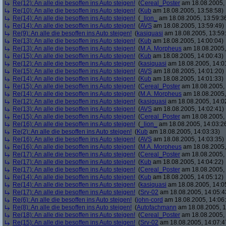
Re(12): An alle die besoffen ins Auto steigen!
(
Cereal_Poster
am 18.08.2005, 
Re(10): An alle die besoffen ins Auto steigen!
(
Kub
am 18.08.2005, 13:58:58)
Re(14): An alle die besoffen ins Auto steigen!
(
_lion_
am 18.08.2005, 13:59:3
Re(14): An alle die besoffen ins Auto steigen!
(
AVS
am 18.08.2005, 13:59:49)
Re(9): An alle die besoffen ins Auto steigen!
(
kasiquasi
am 18.08.2005, 13:59
Re(13): An alle die besoffen ins Auto steigen!
(
Kub
am 18.08.2005, 14:00:04)
Re(13): An alle die besoffen ins Auto steigen!
(
M.A. Morpheus
am 18.08.2005,
Re(15): An alle die besoffen ins Auto steigen!
(
Kub
am 18.08.2005, 14:00:43)
Re(12): An alle die besoffen ins Auto steigen!
(
kasiquasi
am 18.08.2005, 14:0
Re(15): An alle die besoffen ins Auto steigen!
(
AVS
am 18.08.2005, 14:01:20)
Re(14): An alle die besoffen ins Auto steigen!
(
Kub
am 18.08.2005, 14:01:33)
Re(15): An alle die besoffen ins Auto steigen!
(
Cereal_Poster
am 18.08.2005, 
Re(14): An alle die besoffen ins Auto steigen!
(
M.A. Morpheus
am 18.08.2005,
Re(12): An alle die besoffen ins Auto steigen!
(
kasiquasi
am 18.08.2005, 14:0
Re(13): An alle die besoffen ins Auto steigen!
(
AVS
am 18.08.2005, 14:02:41)
Re(15): An alle die besoffen ins Auto steigen!
(
Cereal_Poster
am 18.08.2005, 
Re(16): An alle die besoffen ins Auto steigen!
(
_lion_
am 18.08.2005, 14:03:2
Re(2): An alle die besoffen ins Auto steigen!
(
Kub
am 18.08.2005, 14:03:33)
Re(16): An alle die besoffen ins Auto steigen!
(
AVS
am 18.08.2005, 14:03:35)
Re(16): An alle die besoffen ins Auto steigen!
(
M.A. Morpheus
am 18.08.2005,
Re(17): An alle die besoffen ins Auto steigen!
(
Cereal_Poster
am 18.08.2005, 
Re(17): An alle die besoffen ins Auto steigen!
(
Kub
am 18.08.2005, 14:04:22)
Re(17): An alle die besoffen ins Auto steigen!
(
Cereal_Poster
am 18.08.2005, 
Re(14): An alle die besoffen ins Auto steigen!
(
Kub
am 18.08.2005, 14:05:12)
Re(14): An alle die besoffen ins Auto steigen!
(
kasiquasi
am 18.08.2005, 14:0
Re(17): An alle die besoffen ins Auto steigen!
(
Srv-02
am 18.08.2005, 14:05:4
Re(6): An alle die besoffen ins Auto steigen!
(
john-cord
am 18.08.2005, 14:06
Re(8): An alle die besoffen ins Auto steigen!
(
Autofachmann
am 18.08.2005, 1
Re(18): An alle die besoffen ins Auto steigen!
(
Cereal_Poster
am 18.08.2005, 
Re(15): An alle die besoffen ins Auto steigen!
(
Srv-02
am 18.08.2005, 14:07:4