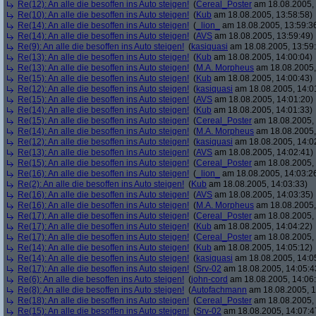
Re(12): An alle die besoffen ins Auto steigen!
(
Cereal_Poster
am 18.08.2005, 
Re(10): An alle die besoffen ins Auto steigen!
(
Kub
am 18.08.2005, 13:58:58)
Re(14): An alle die besoffen ins Auto steigen!
(
_lion_
am 18.08.2005, 13:59:3
Re(14): An alle die besoffen ins Auto steigen!
(
AVS
am 18.08.2005, 13:59:49)
Re(9): An alle die besoffen ins Auto steigen!
(
kasiquasi
am 18.08.2005, 13:59
Re(13): An alle die besoffen ins Auto steigen!
(
Kub
am 18.08.2005, 14:00:04)
Re(13): An alle die besoffen ins Auto steigen!
(
M.A. Morpheus
am 18.08.2005,
Re(15): An alle die besoffen ins Auto steigen!
(
Kub
am 18.08.2005, 14:00:43)
Re(12): An alle die besoffen ins Auto steigen!
(
kasiquasi
am 18.08.2005, 14:0
Re(15): An alle die besoffen ins Auto steigen!
(
AVS
am 18.08.2005, 14:01:20)
Re(14): An alle die besoffen ins Auto steigen!
(
Kub
am 18.08.2005, 14:01:33)
Re(15): An alle die besoffen ins Auto steigen!
(
Cereal_Poster
am 18.08.2005, 
Re(14): An alle die besoffen ins Auto steigen!
(
M.A. Morpheus
am 18.08.2005,
Re(12): An alle die besoffen ins Auto steigen!
(
kasiquasi
am 18.08.2005, 14:0
Re(13): An alle die besoffen ins Auto steigen!
(
AVS
am 18.08.2005, 14:02:41)
Re(15): An alle die besoffen ins Auto steigen!
(
Cereal_Poster
am 18.08.2005, 
Re(16): An alle die besoffen ins Auto steigen!
(
_lion_
am 18.08.2005, 14:03:2
Re(2): An alle die besoffen ins Auto steigen!
(
Kub
am 18.08.2005, 14:03:33)
Re(16): An alle die besoffen ins Auto steigen!
(
AVS
am 18.08.2005, 14:03:35)
Re(16): An alle die besoffen ins Auto steigen!
(
M.A. Morpheus
am 18.08.2005,
Re(17): An alle die besoffen ins Auto steigen!
(
Cereal_Poster
am 18.08.2005, 
Re(17): An alle die besoffen ins Auto steigen!
(
Kub
am 18.08.2005, 14:04:22)
Re(17): An alle die besoffen ins Auto steigen!
(
Cereal_Poster
am 18.08.2005, 
Re(14): An alle die besoffen ins Auto steigen!
(
Kub
am 18.08.2005, 14:05:12)
Re(14): An alle die besoffen ins Auto steigen!
(
kasiquasi
am 18.08.2005, 14:0
Re(17): An alle die besoffen ins Auto steigen!
(
Srv-02
am 18.08.2005, 14:05:4
Re(6): An alle die besoffen ins Auto steigen!
(
john-cord
am 18.08.2005, 14:06
Re(8): An alle die besoffen ins Auto steigen!
(
Autofachmann
am 18.08.2005, 1
Re(18): An alle die besoffen ins Auto steigen!
(
Cereal_Poster
am 18.08.2005, 
Re(15): An alle die besoffen ins Auto steigen!
(
Srv-02
am 18.08.2005, 14:07:4