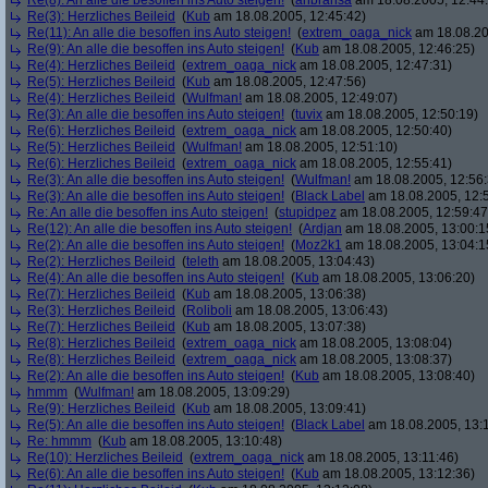
Re(8): An alle die besoffen ins Auto steigen!
(
anbransa
am 18.08.2005, 12:44
Re(3): Herzliches Beileid
(
Kub
am 18.08.2005, 12:45:42)
Re(11): An alle die besoffen ins Auto steigen!
(
extrem_oaga_nick
am 18.08.20
Re(9): An alle die besoffen ins Auto steigen!
(
Kub
am 18.08.2005, 12:46:25)
Re(4): Herzliches Beileid
(
extrem_oaga_nick
am 18.08.2005, 12:47:31)
Re(5): Herzliches Beileid
(
Kub
am 18.08.2005, 12:47:56)
Re(4): Herzliches Beileid
(
Wulfman!
am 18.08.2005, 12:49:07)
Re(3): An alle die besoffen ins Auto steigen!
(
tuvix
am 18.08.2005, 12:50:19)
Re(6): Herzliches Beileid
(
extrem_oaga_nick
am 18.08.2005, 12:50:40)
Re(5): Herzliches Beileid
(
Wulfman!
am 18.08.2005, 12:51:10)
Re(6): Herzliches Beileid
(
extrem_oaga_nick
am 18.08.2005, 12:55:41)
Re(3): An alle die besoffen ins Auto steigen!
(
Wulfman!
am 18.08.2005, 12:56:
Re(3): An alle die besoffen ins Auto steigen!
(
Black Label
am 18.08.2005, 12:
Re: An alle die besoffen ins Auto steigen!
(
stupidpez
am 18.08.2005, 12:59:47
Re(12): An alle die besoffen ins Auto steigen!
(
Ardjan
am 18.08.2005, 13:00:1
Re(2): An alle die besoffen ins Auto steigen!
(
Moz2k1
am 18.08.2005, 13:04:1
Re(2): Herzliches Beileid
(
teleth
am 18.08.2005, 13:04:43)
Re(4): An alle die besoffen ins Auto steigen!
(
Kub
am 18.08.2005, 13:06:20)
Re(7): Herzliches Beileid
(
Kub
am 18.08.2005, 13:06:38)
Re(3): Herzliches Beileid
(
Roliboli
am 18.08.2005, 13:06:43)
Re(7): Herzliches Beileid
(
Kub
am 18.08.2005, 13:07:38)
Re(8): Herzliches Beileid
(
extrem_oaga_nick
am 18.08.2005, 13:08:04)
Re(8): Herzliches Beileid
(
extrem_oaga_nick
am 18.08.2005, 13:08:37)
Re(2): An alle die besoffen ins Auto steigen!
(
Kub
am 18.08.2005, 13:08:40)
hmmm
(
Wulfman!
am 18.08.2005, 13:09:29)
Re(9): Herzliches Beileid
(
Kub
am 18.08.2005, 13:09:41)
Re(5): An alle die besoffen ins Auto steigen!
(
Black Label
am 18.08.2005, 13:
Re: hmmm
(
Kub
am 18.08.2005, 13:10:48)
Re(10): Herzliches Beileid
(
extrem_oaga_nick
am 18.08.2005, 13:11:46)
Re(6): An alle die besoffen ins Auto steigen!
(
Kub
am 18.08.2005, 13:12:36)