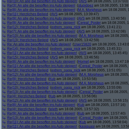
Re(10): An alle die besoffen ins Auto steigen!
(
AVS
am 18.08.2005, 13:37:03)
Re(3): An alle die besoffen ins Auto steigen!
(
stupidpez
am 18.08.2005, 13:38
Re(8): An alle die besoffen ins Auto steigen!
(
M.A. Morpheus
am 18.08.2005, 
Re(11): Herzliches Beileid
(
AVS
am 18.08.2005, 13:39:47)
Re(9): An alle die besoffen ins Auto steigen!
(
AVS
am 18.08.2005, 13:40:56)
Re(9): An alle die besoffen ins Auto steigen!
(
Cereal_Poster
am 18.08.2005, 1
Re(12): Herzliches Beileid
(
extrem_oaga_nick
am 18.08.2005, 13:41:21)
Re(7): An alle die besoffen ins Auto steigen!
(
AVS
am 18.08.2005, 13:42:08)
Re(10): An alle die besoffen ins Auto steigen!
(
M.A. Morpheus
am 18.08.2005,
Re(13): Herzliches Beileid
(
AVS
am 18.08.2005, 13:42:59)
Re: An alle die besoffen ins Auto steigen!
(
User15820
am 18.08.2005, 13:43:
Re(14): Herzliches Beileid
(
extrem_oaga_nick
am 18.08.2005, 13:45:31)
Re(11): An alle die besoffen ins Auto steigen!
(
AVS
am 18.08.2005, 13:45:45)
Re(15): Herzliches Beileid
(
AVS
am 18.08.2005, 13:46:56)
Re(8): An alle die besoffen ins Auto steigen!
(
Hornet
am 18.08.2005, 13:47:19
Re(11): An alle die besoffen ins Auto steigen!
(
Cereal_Poster
am 18.08.2005, 
Re(16): Herzliches Beileid
(
extrem_oaga_nick
am 18.08.2005, 13:51:05)
Re(12): An alle die besoffen ins Auto steigen!
(
M.A. Morpheus
am 18.08.2005,
Re(9): Herzliches Beileid
(
Kub
am 18.08.2005, 13:53:58)
Re(12): An alle die besoffen ins Auto steigen!
(
M.A. Morpheus
am 18.08.2005,
Re(10): Herzliches Beileid
(
extrem_oaga_nick
am 18.08.2005, 13:55:09)
Re(13): An alle die besoffen ins Auto steigen!
(
Cereal_Poster
am 18.08.2005, 
Re(4): Herzliches Beileid
(
Kub
am 18.08.2005, 13:56:06)
Re(12): An alle die besoffen ins Auto steigen!
(
AVS
am 18.08.2005, 13:56:15)
Re(8): An alle die besoffen ins Auto steigen!
(
Kub
am 18.08.2005, 13:57:16)
Re(4): Herzliches Beileid
(
teleth
am 18.08.2005, 13:57:32)
Re(9): An alle die besoffen ins Auto steigen!
(
Kub
am 18.08.2005, 13:57:40)
Re(13): An alle die besoffen ins Auto steigen!
(
Cereal_Poster
am 18.08.2005, 
Re(11): An alle die besoffen ins Auto steigen!
(
Kub
am 18.08.2005, 13:58:04)
Re(11): An alle die besoffen ins Auto steigen!
(
kasiquasi
am 18.08.2005, 13:5