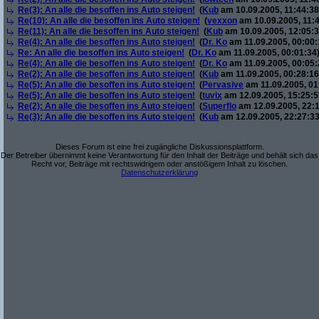
Re(3): An alle die besoffen ins Auto steigen!
(
Kub
am 10.09.2005, 11:44:38
Re(10): An alle die besoffen ins Auto steigen!
(
vexxon
am 10.09.2005, 11:4
Re(11): An alle die besoffen ins Auto steigen!
(
Kub
am 10.09.2005, 12:05:3
Re(4): An alle die besoffen ins Auto steigen!
(
Dr. Ko
am 11.09.2005, 00:00:
Re: An alle die besoffen ins Auto steigen!
(
Dr. Ko
am 11.09.2005, 00:01:34
Re(4): An alle die besoffen ins Auto steigen!
(
Dr. Ko
am 11.09.2005, 00:05:
Re(2): An alle die besoffen ins Auto steigen!
(
Kub
am 11.09.2005, 00:28:16
Re(5): An alle die besoffen ins Auto steigen!
(
Pervasive
am 11.09.2005, 01
Re(5): An alle die besoffen ins Auto steigen!
(
tuvix
am 12.09.2005, 15:25:5
Re(2): An alle die besoffen ins Auto steigen!
(
Superflo
am 12.09.2005, 22:1
Re(3): An alle die besoffen ins Auto steigen!
(
Kub
am 12.09.2005, 22:27:33
Dieses Forum ist eine frei zugängliche Diskussionsplattform.
Der Betreiber übernimmt keine Verantwortung für den Inhalt der Beiträge und behält sich das
Recht vor, Beiträge mit rechtswidrigem oder anstößigem Inhalt zu löschen.
Datenschutzerklärung