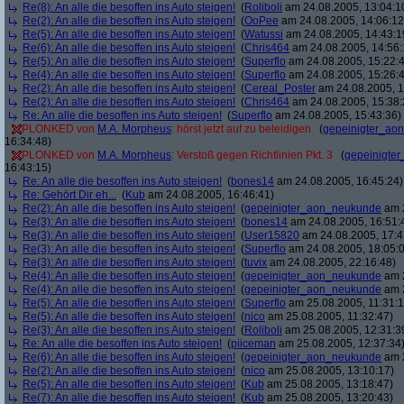
Re(8): An alle die besoffen ins Auto steigen!
(
Roliboli
am 24.08.2005, 13:04:1
Re(2): An alle die besoffen ins Auto steigen!
(
OoPee
am 24.08.2005, 14:06:12
Re(5): An alle die besoffen ins Auto steigen!
(
Watussi
am 24.08.2005, 14:43:1
Re(6): An alle die besoffen ins Auto steigen!
(
Chris464
am 24.08.2005, 14:56:
Re(5): An alle die besoffen ins Auto steigen!
(
Superflo
am 24.08.2005, 15:22:
Re(4): An alle die besoffen ins Auto steigen!
(
Superflo
am 24.08.2005, 15:26:
Re(2): An alle die besoffen ins Auto steigen!
(
Cereal_Poster
am 24.08.2005, 1
Re(2): An alle die besoffen ins Auto steigen!
(
Chris464
am 24.08.2005, 15:38:
Re: An alle die besoffen ins Auto steigen!
(
Superflo
am 24.08.2005, 15:43:36)
PLONKED von
M.A. Morpheus
: hörst jetzt auf zu beleidigen
(
gepeinigter_ao
16:34:48)
PLONKED von
M.A. Morpheus
: Verstoß gegen Richtlinien Pkt. 3
(
gepeinigte
16:43:15)
Re: An alle die besoffen ins Auto steigen!
(
bones14
am 24.08.2005, 16:45:24)
Re: Gehört Dir eh...
(
Kub
am 24.08.2005, 16:46:41)
Re(2): An alle die besoffen ins Auto steigen!
(
gepeinigter_aon_neukunde
am 2
Re(3): An alle die besoffen ins Auto steigen!
(
bones14
am 24.08.2005, 16:51:
Re(3): An alle die besoffen ins Auto steigen!
(
User15820
am 24.08.2005, 17:4
Re(3): An alle die besoffen ins Auto steigen!
(
Superflo
am 24.08.2005, 18:05:
Re(3): An alle die besoffen ins Auto steigen!
(
tuvix
am 24.08.2005, 22:16:48)
Re(4): An alle die besoffen ins Auto steigen!
(
gepeinigter_aon_neukunde
am 2
Re(4): An alle die besoffen ins Auto steigen!
(
gepeinigter_aon_neukunde
am 2
Re(5): An alle die besoffen ins Auto steigen!
(
Superflo
am 25.08.2005, 11:31:1
Re(5): An alle die besoffen ins Auto steigen!
(
nico
am 25.08.2005, 11:32:47)
Re(3): An alle die besoffen ins Auto steigen!
(
Roliboli
am 25.08.2005, 12:31:3
Re: An alle die besoffen ins Auto steigen!
(
piiceman
am 25.08.2005, 12:37:34
Re(6): An alle die besoffen ins Auto steigen!
(
gepeinigter_aon_neukunde
am 2
Re(2): An alle die besoffen ins Auto steigen!
(
nico
am 25.08.2005, 13:10:17)
Re(5): An alle die besoffen ins Auto steigen!
(
Kub
am 25.08.2005, 13:18:47)
Re(7): An alle die besoffen ins Auto steigen!
(
Kub
am 25.08.2005, 13:20:43)