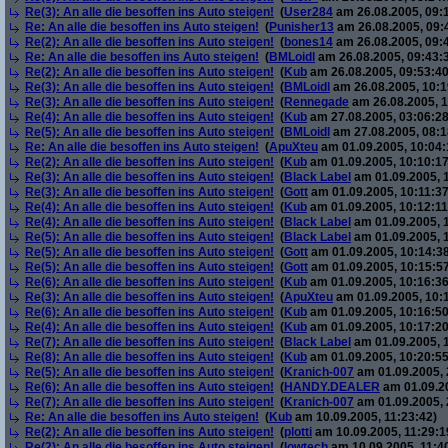
Re(3): An alle die besoffen ins Auto steigen!
(
User284
am 26.08.2005, 09:
Re: An alle die besoffen ins Auto steigen!
(
Punisher13
am 26.08.2005, 09:
Re(2): An alle die besoffen ins Auto steigen!
(
bones14
am 26.08.2005, 09:
Re: An alle die besoffen ins Auto steigen!
(
BMLoidl
am 26.08.2005, 09:43:
Re(2): An alle die besoffen ins Auto steigen!
(
Kub
am 26.08.2005, 09:53:40
Re(3): An alle die besoffen ins Auto steigen!
(
BMLoidl
am 26.08.2005, 10:1
Re(3): An alle die besoffen ins Auto steigen!
(
Rennegade
am 26.08.2005, 1
Re(4): An alle die besoffen ins Auto steigen!
(
Kub
am 27.08.2005, 03:06:28
Re(5): An alle die besoffen ins Auto steigen!
(
BMLoidl
am 27.08.2005, 08:1
Re: An alle die besoffen ins Auto steigen!
(
ApuXteu
am 01.09.2005, 10:04:
Re(2): An alle die besoffen ins Auto steigen!
(
Kub
am 01.09.2005, 10:10:17
Re(3): An alle die besoffen ins Auto steigen!
(
Black Label
am 01.09.2005, 1
Re(3): An alle die besoffen ins Auto steigen!
(
Gott
am 01.09.2005, 10:11:37
Re(4): An alle die besoffen ins Auto steigen!
(
Kub
am 01.09.2005, 10:12:11
Re(4): An alle die besoffen ins Auto steigen!
(
Black Label
am 01.09.2005, 
Re(5): An alle die besoffen ins Auto steigen!
(
Black Label
am 01.09.2005, 
Re(5): An alle die besoffen ins Auto steigen!
(
Gott
am 01.09.2005, 10:14:38
Re(5): An alle die besoffen ins Auto steigen!
(
Gott
am 01.09.2005, 10:15:57
Re(6): An alle die besoffen ins Auto steigen!
(
Kub
am 01.09.2005, 10:16:36
Re(3): An alle die besoffen ins Auto steigen!
(
ApuXteu
am 01.09.2005, 10:
Re(6): An alle die besoffen ins Auto steigen!
(
Kub
am 01.09.2005, 10:16:50
Re(4): An alle die besoffen ins Auto steigen!
(
Kub
am 01.09.2005, 10:17:20
Re(7): An alle die besoffen ins Auto steigen!
(
Black Label
am 01.09.2005, 
Re(8): An alle die besoffen ins Auto steigen!
(
Kub
am 01.09.2005, 10:20:55
Re(5): An alle die besoffen ins Auto steigen!
(
Kranich-007
am 01.09.2005, 
Re(6): An alle die besoffen ins Auto steigen!
(
HANDY.DEALER
am 01.09.20
Re(7): An alle die besoffen ins Auto steigen!
(
Kranich-007
am 01.09.2005, 
Re: An alle die besoffen ins Auto steigen!
(
Kub
am 10.09.2005, 11:23:42)
Re(2): An alle die besoffen ins Auto steigen!
(
plotti
am 10.09.2005, 11:29:1
Re(2): An alle die besoffen ins Auto steigen!
(
lowtech
am 10.09.2005, 11:4