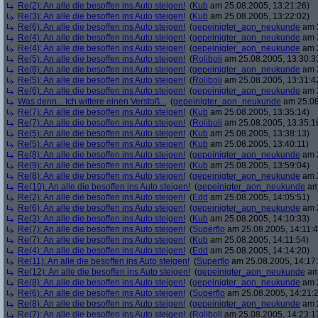
Re(2): An alle die besoffen ins Auto steigen!
(
Kub
am 25.08.2005, 13:21:26)
Re(3): An alle die besoffen ins Auto steigen!
(
Kub
am 25.08.2005, 13:22:02)
Re(6): An alle die besoffen ins Auto steigen!
(
gepeinigter_aon_neukunde
am 2
Re(4): An alle die besoffen ins Auto steigen!
(
gepeinigter_aon_neukunde
am 2
Re(4): An alle die besoffen ins Auto steigen!
(
gepeinigter_aon_neukunde
am 2
Re(5): An alle die besoffen ins Auto steigen!
(
Roliboli
am 25.08.2005, 13:30:3
Re(8): An alle die besoffen ins Auto steigen!
(
gepeinigter_aon_neukunde
am 2
Re(5): An alle die besoffen ins Auto steigen!
(
Roliboli
am 25.08.2005, 13:31:4
Re(6): An alle die besoffen ins Auto steigen!
(
gepeinigter_aon_neukunde
am 2
Was denn... Ich wittere einen Verstoß...
(
gepeinigter_aon_neukunde
am 25.08
Re(7): An alle die besoffen ins Auto steigen!
(
Kub
am 25.08.2005, 13:35:14)
Re(7): An alle die besoffen ins Auto steigen!
(
Roliboli
am 25.08.2005, 13:35:1
Re(5): An alle die besoffen ins Auto steigen!
(
Kub
am 25.08.2005, 13:38:13)
Re(5): An alle die besoffen ins Auto steigen!
(
Kub
am 25.08.2005, 13:40:11)
Re(8): An alle die besoffen ins Auto steigen!
(
gepeinigter_aon_neukunde
am 2
Re(9): An alle die besoffen ins Auto steigen!
(
Kub
am 25.08.2005, 13:59:04)
Re(8): An alle die besoffen ins Auto steigen!
(
gepeinigter_aon_neukunde
am 2
Re(10): An alle die besoffen ins Auto steigen!
(
gepeinigter_aon_neukunde
am 
Re(2): An alle die besoffen ins Auto steigen!
(
Edd
am 25.08.2005, 14:05:51)
Re(6): An alle die besoffen ins Auto steigen!
(
gepeinigter_aon_neukunde
am 2
Re(3): An alle die besoffen ins Auto steigen!
(
Kub
am 25.08.2005, 14:10:33)
Re(7): An alle die besoffen ins Auto steigen!
(
Superflo
am 25.08.2005, 14:11:4
Re(7): An alle die besoffen ins Auto steigen!
(
Kub
am 25.08.2005, 14:11:54)
Re(4): An alle die besoffen ins Auto steigen!
(
Edd
am 25.08.2005, 14:14:20)
Re(11): An alle die besoffen ins Auto steigen!
(
Superflo
am 25.08.2005, 14:17
Re(12): An alle die besoffen ins Auto steigen!
(
gepeinigter_aon_neukunde
am 
Re(8): An alle die besoffen ins Auto steigen!
(
gepeinigter_aon_neukunde
am 2
Re(6): An alle die besoffen ins Auto steigen!
(
Superflo
am 25.08.2005, 14:21:
Re(8): An alle die besoffen ins Auto steigen!
(
gepeinigter_aon_neukunde
am 2
Re(7): An alle die besoffen ins Auto steigen!
(
Roliboli
am 25.08.2005, 14:23:1