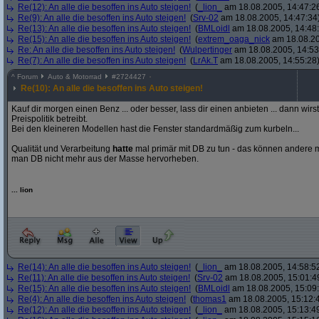
Re(12): An alle die besoffen ins Auto steigen!
(
_lion_
am 18.08.2005, 14:47:2
Re(9): An alle die besoffen ins Auto steigen!
(
Srv-02
am 18.08.2005, 14:47:34
Re(13): An alle die besoffen ins Auto steigen!
(
BMLoidl
am 18.08.2005, 14:48
Re(15): An alle die besoffen ins Auto steigen!
(
extrem_oaga_nick
am 18.08.20
Re: An alle die besoffen ins Auto steigen!
(
Wulpertinger
am 18.08.2005, 14:53
Re(7): An alle die besoffen ins Auto steigen!
(
LrAk.T
am 18.08.2005, 14:55:28
^
Forum
Auto & Motorrad
#
2724427
Re(10): An alle die besoffen ins Auto steigen!
Kauf dir morgen einen Benz ... oder besser, lass dir einen anbieten ... dann wir
Preispolitik betreibt.
Bei den kleineren Modellen hast die Fenster standardmäßig zum kurbeln...
Qualität und Verarbeitung
hatte
mal primär mit DB zu tun - das können andere mi
man DB nicht mehr aus der Masse hervorheben.
... lion
Re(14): An alle die besoffen ins Auto steigen!
(
_lion_
am 18.08.2005, 14:58:5
Re(11): An alle die besoffen ins Auto steigen!
(
Srv-02
am 18.08.2005, 15:01:4
Re(15): An alle die besoffen ins Auto steigen!
(
BMLoidl
am 18.08.2005, 15:09
Re(4): An alle die besoffen ins Auto steigen!
(
thomas1
am 18.08.2005, 15:12:
Re(12): An alle die besoffen ins Auto steigen!
(
_lion_
am 18.08.2005, 15:13:4