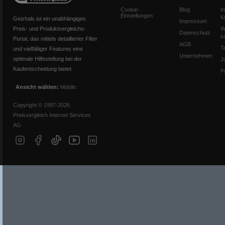
Cookie-
Blog
I
Einstellungen
f
Geizhals ist ein unabhängiges
Impressum
Preis- und Produktvergleichs-
W
Datenschutz
s
Portal, das mittels detaillierter Filter
AGB
T
und vielfältiger Features eine
Unternehmen
optimale Hilfestellung bei der
J
Kaufentscheidung bietet.
P
Ansicht wählen:
Mobile
Copyright © 1997-2026
Preisvergleich Internet Services
AG