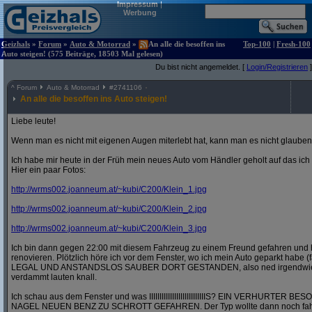
Impressum
|
Werbung
Geizhals
»
Forum
»
Auto & Motorrad
»
An alle die besoffen ins
Top-100
|
Fresh-100
Auto steigen! (575 Beiträge, 18503 Mal gelesen)
Du bist nicht angemeldet. [
Login/Registrieren
]
^
Forum
Auto & Motorrad
#
2741106
An alle die besoffen ins Auto steigen!
Liebe leute!
Wenn man es nicht mit eigenen Augen miterlebt hat, kann man es nicht glauben
Ich habe mir heute in der Früh mein neues Auto vom Händler geholt auf das ic
Hier ein paar Fotos:
http:/
/
wrms002.joanneum.at/
~kubi/
C200/
Klein_1.jpg
http:/
/
wrms002.joanneum.at/
~kubi/
C200/
Klein_2.jpg
http:/
/
wrms002.joanneum.at/
~kubi/
C200/
Klein_3.jpg
Ich bin dann gegen 22:00 mit diesem Fahrzeug zu einem Freund gefahren und 
renovieren. Plötzlich höre ich vor dem Fenster, wo ich mein Auto geparkt habe (
LEGAL UND ANSTANDSLOS SAUBER DORT GESTANDEN, also ned irgendwie in 
verdammt lauten knall.
Ich schau aus dem Fenster und was IIIIIIIIIIIIIIIIIIIIIIIIIIIS? EIN VERHURT
NAGEL NEUEN BENZ ZU SCHROTT GEFAHREN. Der Typ wollte dann noch fahre