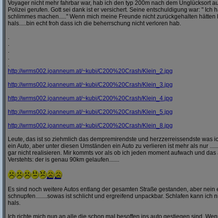
Voyager nicht mehr fahrbar war, hab ich den typ 200m nach dem Unglücksort a
Polizei gerufen. Gott sei dank ist er versichert. Seine entschuldigung war: " Ich ha
schlimmes machen....." Wenn mich meine Freunde nicht zurückgehalten hätten h
hals.....bin echt froh dass ich die beherrschung nicht verloren hab.
.
.
.
.
.
http:/
/
wrms002.joanneum.at/
~kubi/
C200%20Crash/
Klein_2.jpg
http:/
/
wrms002.joanneum.at/
~kubi/
C200%20Crash/
Klein_3.jpg
http:/
/
wrms002.joanneum.at/
~kubi/
C200%20Crash/
Klein_4.jpg
http:/
/
wrms002.joanneum.at/
~kubi/
C200%20Crash/
Klein_5.jpg
http:/
/
wrms002.joanneum.at/
~kubi/
C200%20Crash/
Klein_8.jpg
Leute, das ist so ziehmlich das dempremirendste und herzzerreissendste was ic
ein Auto, aber unter diesen Umständen ein Auto zu verlieren ist mehr als nur ........
gar nicht realisieren. Mir kommts vor als ob ich jeden moment aufwach und das 
Verstehts: der is genau 90km gelaufen.......
Es sind noch weitere Autos entlang der gesamten Straße gestanden, aber nei
schnupfen........sowas ist schlicht und ergreifend unpackbar. Schlafen kann ich n
hals.
Ich richte mich nun an alle die schon mal besoffen ins auto gestiegen sind