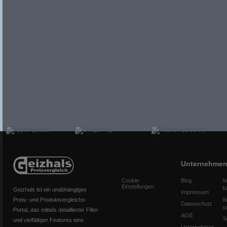
Unternehme
Cookie-
Blog
I
Einstellungen
f
Geizhals ist ein unabhängiges
Impressum
Preis- und Produktvergleichs-
W
Datenschutz
s
Portal, das mittels detaillierter Filter
AGB
T
und vielfältiger Features eine