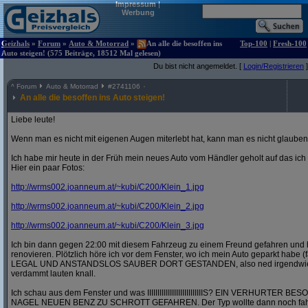
Impressum
|
Werbung
Geizhals
»
Forum
»
Auto & Motorrad
»
An alle die besoffen ins
Top-100
|
Fresh-100
Auto steigen! (575 Beiträge, 18512 Mal gelesen)
Du bist nicht angemeldet. [
Login/Registrieren
]
^
Forum
Auto & Motorrad
#
2741106
An alle die besoffen ins Auto steigen!
Liebe leute!
Wenn man es nicht mit eigenen Augen miterlebt hat, kann man es nicht glauben
Ich habe mir heute in der Früh mein neues Auto vom Händler geholt auf das ic
Hier ein paar Fotos:
http:/
/
wrms002.joanneum.at/
~kubi/
C200/
Klein_1.jpg
http:/
/
wrms002.joanneum.at/
~kubi/
C200/
Klein_2.jpg
http:/
/
wrms002.joanneum.at/
~kubi/
C200/
Klein_3.jpg
Ich bin dann gegen 22:00 mit diesem Fahrzeug zu einem Freund gefahren und 
renovieren. Plötzlich höre ich vor dem Fenster, wo ich mein Auto geparkt habe (
LEGAL UND ANSTANDSLOS SAUBER DORT GESTANDEN, also ned irgendwie in 
verdammt lauten knall.
Ich schau aus dem Fenster und was IIIIIIIIIIIIIIIIIIIIIIIIIIIS? EIN VERHURT
NAGEL NEUEN BENZ ZU SCHROTT GEFAHREN. Der Typ wollte dann noch fahre