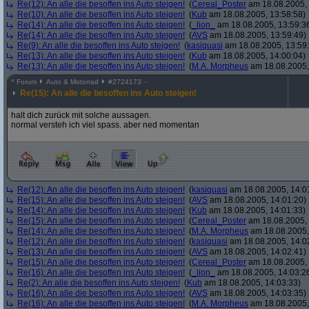
Re(12): An alle die besoffen ins Auto steigen!
(
Cereal_Poster
am 18.08.2005, 
Re(10): An alle die besoffen ins Auto steigen!
(
Kub
am 18.08.2005, 13:58:58)
Re(14): An alle die besoffen ins Auto steigen!
(
_lion_
am 18.08.2005, 13:59:3
Re(14): An alle die besoffen ins Auto steigen!
(
AVS
am 18.08.2005, 13:59:49)
Re(9): An alle die besoffen ins Auto steigen!
(
kasiquasi
am 18.08.2005, 13:59
Re(13): An alle die besoffen ins Auto steigen!
(
Kub
am 18.08.2005, 14:00:04)
Re(13): An alle die besoffen ins Auto steigen!
(
M.A. Morpheus
am 18.08.2005,
^
Forum
Auto & Motorrad
#
2724173
Re(15): An alle die besoffen ins Auto steigen!
halt dich zurück mit solche aussagen.
normal versteh ich viel spass. aber ned momentan
Re(12): An alle die besoffen ins Auto steigen!
(
kasiquasi
am 18.08.2005, 14:0
Re(15): An alle die besoffen ins Auto steigen!
(
AVS
am 18.08.2005, 14:01:20)
Re(14): An alle die besoffen ins Auto steigen!
(
Kub
am 18.08.2005, 14:01:33)
Re(15): An alle die besoffen ins Auto steigen!
(
Cereal_Poster
am 18.08.2005, 
Re(14): An alle die besoffen ins Auto steigen!
(
M.A. Morpheus
am 18.08.2005,
Re(12): An alle die besoffen ins Auto steigen!
(
kasiquasi
am 18.08.2005, 14:0
Re(13): An alle die besoffen ins Auto steigen!
(
AVS
am 18.08.2005, 14:02:41)
Re(15): An alle die besoffen ins Auto steigen!
(
Cereal_Poster
am 18.08.2005, 
Re(16): An alle die besoffen ins Auto steigen!
(
_lion_
am 18.08.2005, 14:03:2
Re(2): An alle die besoffen ins Auto steigen!
(
Kub
am 18.08.2005, 14:03:33)
Re(16): An alle die besoffen ins Auto steigen!
(
AVS
am 18.08.2005, 14:03:35)
Re(16): An alle die besoffen ins Auto steigen!
(
M.A. Morpheus
am 18.08.2005,