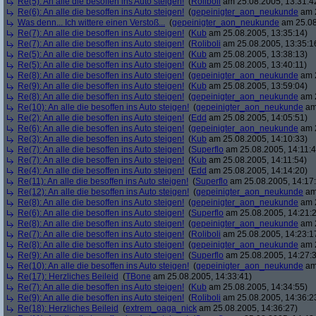
Re(5): An alle die besoffen ins Auto steigen!
(
Roliboli
am 25.08.2005, 13:31:4
Re(6): An alle die besoffen ins Auto steigen!
(
gepeinigter_aon_neukunde
am 2
Was denn... Ich wittere einen Verstoß...
(
gepeinigter_aon_neukunde
am 25.08
Re(7): An alle die besoffen ins Auto steigen!
(
Kub
am 25.08.2005, 13:35:14)
Re(7): An alle die besoffen ins Auto steigen!
(
Roliboli
am 25.08.2005, 13:35:1
Re(5): An alle die besoffen ins Auto steigen!
(
Kub
am 25.08.2005, 13:38:13)
Re(5): An alle die besoffen ins Auto steigen!
(
Kub
am 25.08.2005, 13:40:11)
Re(8): An alle die besoffen ins Auto steigen!
(
gepeinigter_aon_neukunde
am 2
Re(9): An alle die besoffen ins Auto steigen!
(
Kub
am 25.08.2005, 13:59:04)
Re(8): An alle die besoffen ins Auto steigen!
(
gepeinigter_aon_neukunde
am 2
Re(10): An alle die besoffen ins Auto steigen!
(
gepeinigter_aon_neukunde
am 
Re(2): An alle die besoffen ins Auto steigen!
(
Edd
am 25.08.2005, 14:05:51)
Re(6): An alle die besoffen ins Auto steigen!
(
gepeinigter_aon_neukunde
am 2
Re(3): An alle die besoffen ins Auto steigen!
(
Kub
am 25.08.2005, 14:10:33)
Re(7): An alle die besoffen ins Auto steigen!
(
Superflo
am 25.08.2005, 14:11:4
Re(7): An alle die besoffen ins Auto steigen!
(
Kub
am 25.08.2005, 14:11:54)
Re(4): An alle die besoffen ins Auto steigen!
(
Edd
am 25.08.2005, 14:14:20)
Re(11): An alle die besoffen ins Auto steigen!
(
Superflo
am 25.08.2005, 14:17
Re(12): An alle die besoffen ins Auto steigen!
(
gepeinigter_aon_neukunde
am 
Re(8): An alle die besoffen ins Auto steigen!
(
gepeinigter_aon_neukunde
am 2
Re(6): An alle die besoffen ins Auto steigen!
(
Superflo
am 25.08.2005, 14:21:
Re(8): An alle die besoffen ins Auto steigen!
(
gepeinigter_aon_neukunde
am 2
Re(7): An alle die besoffen ins Auto steigen!
(
Roliboli
am 25.08.2005, 14:23:1
Re(8): An alle die besoffen ins Auto steigen!
(
gepeinigter_aon_neukunde
am 2
Re(9): An alle die besoffen ins Auto steigen!
(
Superflo
am 25.08.2005, 14:27:
Re(10): An alle die besoffen ins Auto steigen!
(
gepeinigter_aon_neukunde
am 
Re(17): Herzliches Beileid
(
TBone
am 25.08.2005, 14:33:41)
Re(7): An alle die besoffen ins Auto steigen!
(
Kub
am 25.08.2005, 14:34:55)
Re(9): An alle die besoffen ins Auto steigen!
(
Roliboli
am 25.08.2005, 14:36:2
Re(18): Herzliches Beileid
(
extrem_oaga_nick
am 25.08.2005, 14:36:27)