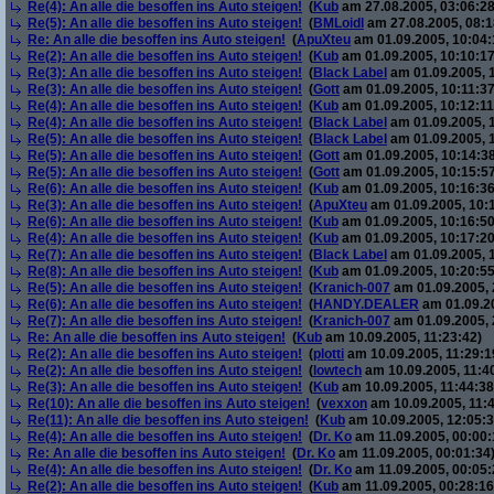
Re(4): An alle die besoffen ins Auto steigen!
(
Kub
am 27.08.2005, 03:06:28
Re(5): An alle die besoffen ins Auto steigen!
(
BMLoidl
am 27.08.2005, 08:1
Re: An alle die besoffen ins Auto steigen!
(
ApuXteu
am 01.09.2005, 10:04:
Re(2): An alle die besoffen ins Auto steigen!
(
Kub
am 01.09.2005, 10:10:17
Re(3): An alle die besoffen ins Auto steigen!
(
Black Label
am 01.09.2005, 1
Re(3): An alle die besoffen ins Auto steigen!
(
Gott
am 01.09.2005, 10:11:37
Re(4): An alle die besoffen ins Auto steigen!
(
Kub
am 01.09.2005, 10:12:11
Re(4): An alle die besoffen ins Auto steigen!
(
Black Label
am 01.09.2005, 
Re(5): An alle die besoffen ins Auto steigen!
(
Black Label
am 01.09.2005, 
Re(5): An alle die besoffen ins Auto steigen!
(
Gott
am 01.09.2005, 10:14:38
Re(5): An alle die besoffen ins Auto steigen!
(
Gott
am 01.09.2005, 10:15:57
Re(6): An alle die besoffen ins Auto steigen!
(
Kub
am 01.09.2005, 10:16:36
Re(3): An alle die besoffen ins Auto steigen!
(
ApuXteu
am 01.09.2005, 10:
Re(6): An alle die besoffen ins Auto steigen!
(
Kub
am 01.09.2005, 10:16:50
Re(4): An alle die besoffen ins Auto steigen!
(
Kub
am 01.09.2005, 10:17:20
Re(7): An alle die besoffen ins Auto steigen!
(
Black Label
am 01.09.2005, 
Re(8): An alle die besoffen ins Auto steigen!
(
Kub
am 01.09.2005, 10:20:55
Re(5): An alle die besoffen ins Auto steigen!
(
Kranich-007
am 01.09.2005, 
Re(6): An alle die besoffen ins Auto steigen!
(
HANDY.DEALER
am 01.09.20
Re(7): An alle die besoffen ins Auto steigen!
(
Kranich-007
am 01.09.2005, 
Re: An alle die besoffen ins Auto steigen!
(
Kub
am 10.09.2005, 11:23:42)
Re(2): An alle die besoffen ins Auto steigen!
(
plotti
am 10.09.2005, 11:29:1
Re(2): An alle die besoffen ins Auto steigen!
(
lowtech
am 10.09.2005, 11:4
Re(3): An alle die besoffen ins Auto steigen!
(
Kub
am 10.09.2005, 11:44:38
Re(10): An alle die besoffen ins Auto steigen!
(
vexxon
am 10.09.2005, 11:4
Re(11): An alle die besoffen ins Auto steigen!
(
Kub
am 10.09.2005, 12:05:3
Re(4): An alle die besoffen ins Auto steigen!
(
Dr. Ko
am 11.09.2005, 00:00:
Re: An alle die besoffen ins Auto steigen!
(
Dr. Ko
am 11.09.2005, 00:01:34
Re(4): An alle die besoffen ins Auto steigen!
(
Dr. Ko
am 11.09.2005, 00:05:
Re(2): An alle die besoffen ins Auto steigen!
(
Kub
am 11.09.2005, 00:28:16