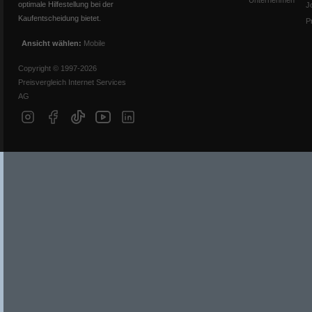
Unternehmen
optimale Hilfestellung bei der
J
Kaufentscheidung bietet.
P
Ansicht wählen:
Mobile
Copyright © 1997-2026
Preisvergleich Internet Services
AG