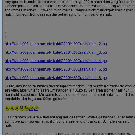
Voyager nicht mehr fahrbar war, hab ich den typ 200m nach dem Unglücksort a
Polizei gerufen. Gott sei dank ist er versichert. Seine entschuldigung war: " Ich ha
schlimmes machen....." Wenn mich meine Freunde nicht zurückgehalten hätten h
hals.....bin echt froh dass ich die beherrschung nicht verloren hab.
.
.
.
.
.
http:/
/
wrms002.joanneum.at/
~kubi/
C200%20Crash/
Klein_2.jpg
http:/
/
wrms002.joanneum.at/
~kubi/
C200%20Crash/
Klein_3.jpg
http:/
/
wrms002.joanneum.at/
~kubi/
C200%20Crash/
Klein_4.jpg
http:/
/
wrms002.joanneum.at/
~kubi/
C200%20Crash/
Klein_5.jpg
http:/
/
wrms002.joanneum.at/
~kubi/
C200%20Crash/
Klein_8.jpg
Leute, das ist so ziehmlich das dempremirendste und herzzerreissendste was ic
ein Auto, aber unter diesen Umständen ein Auto zu verlieren ist mehr als nur ........
gar nicht realisieren. Mir kommts vor als ob ich jeden moment aufwach und das 
Verstehts: der is genau 90km gelaufen.......
Es sind noch weitere Autos entlang der gesamten Straße gestanden, aber nei
schnupfen........sowas ist schlicht und ergreifend unpackbar. Schlafen kann ich n
hals.
Ich richte mich nun an alle die schon mal besoffen ins auto gestiegen sind