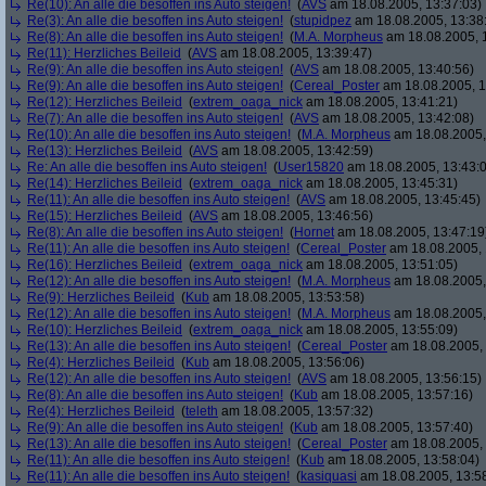
Re(10): An alle die besoffen ins Auto steigen!
(
AVS
am 18.08.2005, 13:37:03)
Re(3): An alle die besoffen ins Auto steigen!
(
stupidpez
am 18.08.2005, 13:38
Re(8): An alle die besoffen ins Auto steigen!
(
M.A. Morpheus
am 18.08.2005, 
Re(11): Herzliches Beileid
(
AVS
am 18.08.2005, 13:39:47)
Re(9): An alle die besoffen ins Auto steigen!
(
AVS
am 18.08.2005, 13:40:56)
Re(9): An alle die besoffen ins Auto steigen!
(
Cereal_Poster
am 18.08.2005, 1
Re(12): Herzliches Beileid
(
extrem_oaga_nick
am 18.08.2005, 13:41:21)
Re(7): An alle die besoffen ins Auto steigen!
(
AVS
am 18.08.2005, 13:42:08)
Re(10): An alle die besoffen ins Auto steigen!
(
M.A. Morpheus
am 18.08.2005,
Re(13): Herzliches Beileid
(
AVS
am 18.08.2005, 13:42:59)
Re: An alle die besoffen ins Auto steigen!
(
User15820
am 18.08.2005, 13:43:
Re(14): Herzliches Beileid
(
extrem_oaga_nick
am 18.08.2005, 13:45:31)
Re(11): An alle die besoffen ins Auto steigen!
(
AVS
am 18.08.2005, 13:45:45)
Re(15): Herzliches Beileid
(
AVS
am 18.08.2005, 13:46:56)
Re(8): An alle die besoffen ins Auto steigen!
(
Hornet
am 18.08.2005, 13:47:19
Re(11): An alle die besoffen ins Auto steigen!
(
Cereal_Poster
am 18.08.2005, 
Re(16): Herzliches Beileid
(
extrem_oaga_nick
am 18.08.2005, 13:51:05)
Re(12): An alle die besoffen ins Auto steigen!
(
M.A. Morpheus
am 18.08.2005,
Re(9): Herzliches Beileid
(
Kub
am 18.08.2005, 13:53:58)
Re(12): An alle die besoffen ins Auto steigen!
(
M.A. Morpheus
am 18.08.2005,
Re(10): Herzliches Beileid
(
extrem_oaga_nick
am 18.08.2005, 13:55:09)
Re(13): An alle die besoffen ins Auto steigen!
(
Cereal_Poster
am 18.08.2005, 
Re(4): Herzliches Beileid
(
Kub
am 18.08.2005, 13:56:06)
Re(12): An alle die besoffen ins Auto steigen!
(
AVS
am 18.08.2005, 13:56:15)
Re(8): An alle die besoffen ins Auto steigen!
(
Kub
am 18.08.2005, 13:57:16)
Re(4): Herzliches Beileid
(
teleth
am 18.08.2005, 13:57:32)
Re(9): An alle die besoffen ins Auto steigen!
(
Kub
am 18.08.2005, 13:57:40)
Re(13): An alle die besoffen ins Auto steigen!
(
Cereal_Poster
am 18.08.2005, 
Re(11): An alle die besoffen ins Auto steigen!
(
Kub
am 18.08.2005, 13:58:04)
Re(11): An alle die besoffen ins Auto steigen!
(
kasiquasi
am 18.08.2005, 13:5