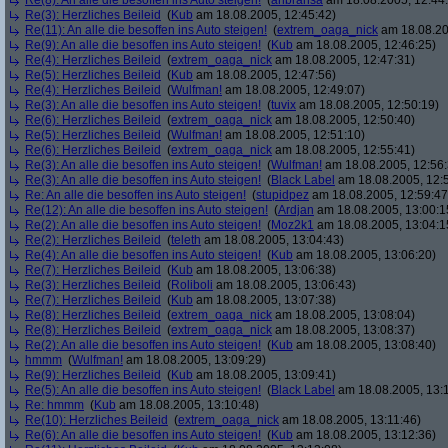
Re(8): An alle die besoffen ins Auto steigen!
(
anbransa
am 18.08.2005, 12:44
Re(3): Herzliches Beileid
(
Kub
am 18.08.2005, 12:45:42)
Re(11): An alle die besoffen ins Auto steigen!
(
extrem_oaga_nick
am 18.08.20
Re(9): An alle die besoffen ins Auto steigen!
(
Kub
am 18.08.2005, 12:46:25)
Re(4): Herzliches Beileid
(
extrem_oaga_nick
am 18.08.2005, 12:47:31)
Re(5): Herzliches Beileid
(
Kub
am 18.08.2005, 12:47:56)
Re(4): Herzliches Beileid
(
Wulfman!
am 18.08.2005, 12:49:07)
Re(3): An alle die besoffen ins Auto steigen!
(
tuvix
am 18.08.2005, 12:50:19)
Re(6): Herzliches Beileid
(
extrem_oaga_nick
am 18.08.2005, 12:50:40)
Re(5): Herzliches Beileid
(
Wulfman!
am 18.08.2005, 12:51:10)
Re(6): Herzliches Beileid
(
extrem_oaga_nick
am 18.08.2005, 12:55:41)
Re(3): An alle die besoffen ins Auto steigen!
(
Wulfman!
am 18.08.2005, 12:56:
Re(3): An alle die besoffen ins Auto steigen!
(
Black Label
am 18.08.2005, 12:
Re: An alle die besoffen ins Auto steigen!
(
stupidpez
am 18.08.2005, 12:59:47
Re(12): An alle die besoffen ins Auto steigen!
(
Ardjan
am 18.08.2005, 13:00:1
Re(2): An alle die besoffen ins Auto steigen!
(
Moz2k1
am 18.08.2005, 13:04:1
Re(2): Herzliches Beileid
(
teleth
am 18.08.2005, 13:04:43)
Re(4): An alle die besoffen ins Auto steigen!
(
Kub
am 18.08.2005, 13:06:20)
Re(7): Herzliches Beileid
(
Kub
am 18.08.2005, 13:06:38)
Re(3): Herzliches Beileid
(
Roliboli
am 18.08.2005, 13:06:43)
Re(7): Herzliches Beileid
(
Kub
am 18.08.2005, 13:07:38)
Re(8): Herzliches Beileid
(
extrem_oaga_nick
am 18.08.2005, 13:08:04)
Re(8): Herzliches Beileid
(
extrem_oaga_nick
am 18.08.2005, 13:08:37)
Re(2): An alle die besoffen ins Auto steigen!
(
Kub
am 18.08.2005, 13:08:40)
hmmm
(
Wulfman!
am 18.08.2005, 13:09:29)
Re(9): Herzliches Beileid
(
Kub
am 18.08.2005, 13:09:41)
Re(5): An alle die besoffen ins Auto steigen!
(
Black Label
am 18.08.2005, 13:
Re: hmmm
(
Kub
am 18.08.2005, 13:10:48)
Re(10): Herzliches Beileid
(
extrem_oaga_nick
am 18.08.2005, 13:11:46)
Re(6): An alle die besoffen ins Auto steigen!
(
Kub
am 18.08.2005, 13:12:36)