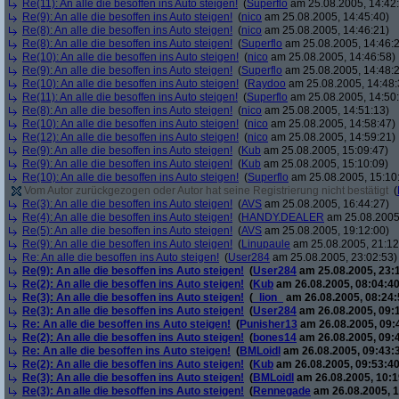
Re(11): An alle die besoffen ins Auto steigen!
(
Superflo
am 25.08.2005, 14:42
Re(9): An alle die besoffen ins Auto steigen!
(
nico
am 25.08.2005, 14:45:40)
Re(8): An alle die besoffen ins Auto steigen!
(
nico
am 25.08.2005, 14:46:21)
Re(8): An alle die besoffen ins Auto steigen!
(
Superflo
am 25.08.2005, 14:46:
Re(10): An alle die besoffen ins Auto steigen!
(
nico
am 25.08.2005, 14:46:58)
Re(9): An alle die besoffen ins Auto steigen!
(
Superflo
am 25.08.2005, 14:48:
Re(10): An alle die besoffen ins Auto steigen!
(
Raydoo
am 25.08.2005, 14:48:
Re(11): An alle die besoffen ins Auto steigen!
(
Superflo
am 25.08.2005, 14:50
Re(8): An alle die besoffen ins Auto steigen!
(
nico
am 25.08.2005, 14:51:13)
Re(10): An alle die besoffen ins Auto steigen!
(
nico
am 25.08.2005, 14:58:47)
Re(12): An alle die besoffen ins Auto steigen!
(
nico
am 25.08.2005, 14:59:21)
Re(9): An alle die besoffen ins Auto steigen!
(
Kub
am 25.08.2005, 15:09:47)
Re(9): An alle die besoffen ins Auto steigen!
(
Kub
am 25.08.2005, 15:10:09)
Re(10): An alle die besoffen ins Auto steigen!
(
Superflo
am 25.08.2005, 15:10
Vom Autor zurückgezogen oder Autor hat seine Registrierung nicht bestätigt
(
Re(3): An alle die besoffen ins Auto steigen!
(
AVS
am 25.08.2005, 16:44:27)
Re(4): An alle die besoffen ins Auto steigen!
(
HANDY.DEALER
am 25.08.2005,
Re(5): An alle die besoffen ins Auto steigen!
(
AVS
am 25.08.2005, 19:12:00)
Re(9): An alle die besoffen ins Auto steigen!
(
Linupaule
am 25.08.2005, 21:12
Re: An alle die besoffen ins Auto steigen!
(
User284
am 25.08.2005, 23:02:53)
Re(9): An alle die besoffen ins Auto steigen!
(
User284
am 25.08.2005, 23:
Re(2): An alle die besoffen ins Auto steigen!
(
Kub
am 26.08.2005, 08:04:40
Re(3): An alle die besoffen ins Auto steigen!
(
_lion_
am 26.08.2005, 08:24:
Re(3): An alle die besoffen ins Auto steigen!
(
User284
am 26.08.2005, 09:
Re: An alle die besoffen ins Auto steigen!
(
Punisher13
am 26.08.2005, 09:
Re(2): An alle die besoffen ins Auto steigen!
(
bones14
am 26.08.2005, 09:
Re: An alle die besoffen ins Auto steigen!
(
BMLoidl
am 26.08.2005, 09:43:
Re(2): An alle die besoffen ins Auto steigen!
(
Kub
am 26.08.2005, 09:53:40
Re(3): An alle die besoffen ins Auto steigen!
(
BMLoidl
am 26.08.2005, 10:1
Re(3): An alle die besoffen ins Auto steigen!
(
Rennegade
am 26.08.2005, 1