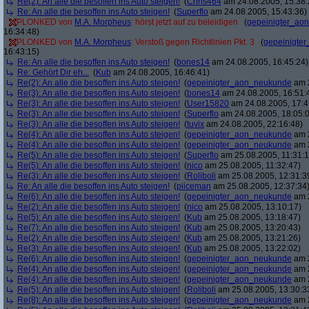
Re(2): An alle die besoffen ins Auto steigen!
(
Chris464
am 24.08.2005, 15:38:
Re: An alle die besoffen ins Auto steigen!
(
Superflo
am 24.08.2005, 15:43:36)
PLONKED von
M.A. Morpheus
: hörst jetzt auf zu beleidigen
(
gepeinigter_ao
16:34:48)
PLONKED von
M.A. Morpheus
: Verstoß gegen Richtlinien Pkt. 3
(
gepeinigte
16:43:15)
Re: An alle die besoffen ins Auto steigen!
(
bones14
am 24.08.2005, 16:45:24)
Re: Gehört Dir eh...
(
Kub
am 24.08.2005, 16:46:41)
Re(2): An alle die besoffen ins Auto steigen!
(
gepeinigter_aon_neukunde
am 2
Re(3): An alle die besoffen ins Auto steigen!
(
bones14
am 24.08.2005, 16:51:
Re(3): An alle die besoffen ins Auto steigen!
(
User15820
am 24.08.2005, 17:4
Re(3): An alle die besoffen ins Auto steigen!
(
Superflo
am 24.08.2005, 18:05:
Re(3): An alle die besoffen ins Auto steigen!
(
tuvix
am 24.08.2005, 22:16:48)
Re(4): An alle die besoffen ins Auto steigen!
(
gepeinigter_aon_neukunde
am 2
Re(4): An alle die besoffen ins Auto steigen!
(
gepeinigter_aon_neukunde
am 2
Re(5): An alle die besoffen ins Auto steigen!
(
Superflo
am 25.08.2005, 11:31:1
Re(5): An alle die besoffen ins Auto steigen!
(
nico
am 25.08.2005, 11:32:47)
Re(3): An alle die besoffen ins Auto steigen!
(
Roliboli
am 25.08.2005, 12:31:3
Re: An alle die besoffen ins Auto steigen!
(
piiceman
am 25.08.2005, 12:37:34
Re(6): An alle die besoffen ins Auto steigen!
(
gepeinigter_aon_neukunde
am 2
Re(2): An alle die besoffen ins Auto steigen!
(
nico
am 25.08.2005, 13:10:17)
Re(5): An alle die besoffen ins Auto steigen!
(
Kub
am 25.08.2005, 13:18:47)
Re(7): An alle die besoffen ins Auto steigen!
(
Kub
am 25.08.2005, 13:20:43)
Re(2): An alle die besoffen ins Auto steigen!
(
Kub
am 25.08.2005, 13:21:26)
Re(3): An alle die besoffen ins Auto steigen!
(
Kub
am 25.08.2005, 13:22:02)
Re(6): An alle die besoffen ins Auto steigen!
(
gepeinigter_aon_neukunde
am 2
Re(4): An alle die besoffen ins Auto steigen!
(
gepeinigter_aon_neukunde
am 2
Re(4): An alle die besoffen ins Auto steigen!
(
gepeinigter_aon_neukunde
am 2
Re(5): An alle die besoffen ins Auto steigen!
(
Roliboli
am 25.08.2005, 13:30:3
Re(8): An alle die besoffen ins Auto steigen!
(
gepeinigter_aon_neukunde
am 2