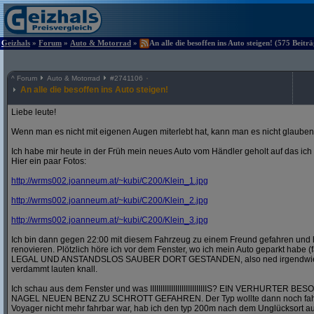
Geizhals
»
Forum
»
Auto & Motorrad
»
An alle die besoffen ins Auto steigen! (575 Beitr
^
Forum
Auto & Motorrad
#
2741106
An alle die besoffen ins Auto steigen!
Liebe leute!
Wenn man es nicht mit eigenen Augen miterlebt hat, kann man es nicht glauben
Ich habe mir heute in der Früh mein neues Auto vom Händler geholt auf das ic
Hier ein paar Fotos:
http:/
/
wrms002.joanneum.at/
~kubi/
C200/
Klein_1.jpg
http:/
/
wrms002.joanneum.at/
~kubi/
C200/
Klein_2.jpg
http:/
/
wrms002.joanneum.at/
~kubi/
C200/
Klein_3.jpg
Ich bin dann gegen 22:00 mit diesem Fahrzeug zu einem Freund gefahren und 
renovieren. Plötzlich höre ich vor dem Fenster, wo ich mein Auto geparkt habe (
LEGAL UND ANSTANDSLOS SAUBER DORT GESTANDEN, also ned irgendwie in 
verdammt lauten knall.
Ich schau aus dem Fenster und was IIIIIIIIIIIIIIIIIIIIIIIIIIIS? EIN VERHURT
NAGEL NEUEN BENZ ZU SCHROTT GEFAHREN. Der Typ wollte dann noch fahre
Voyager nicht mehr fahrbar war, hab ich den typ 200m nach dem Unglücksort a