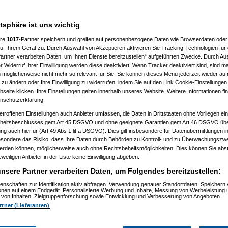
b ein Alk-Problem....ich wollt ja nix
ät ich woll a Körperverletzung am
atsphäre ist uns wichtig
ere
1017
-Partner speichern und greifen auf personenbezogene Daten wie Browserdaten oder 
f Ihrem Gerät zu. Durch Auswahl von Akzeptieren aktivieren Sie Tracking-Technologien für d
artner verarbeiten Daten, um Ihnen Dienste bereitzustellen“ aufgeführten Zwecke. Durch Aus
 Widerruf Ihrer Einwilligung werden diese deaktiviert. Wenn Tracker deaktiviert sind, sind m
 möglicherweise nicht mehr so relevant für Sie. Sie können dieses Menü jederzeit wieder auf
 zu ändern oder Ihre Einwilligung zu widerrufen, indem Sie auf den Link Cookie-Einstellunge
eite klicken. Ihre Einstellungen gelten innerhalb unseres Website. Weitere Informationen fin
nschutzerklärung.
etroffenen Einstellungen auch Anbieter umfassen, die Daten in Drittstaaten ohne Vorliegen ei
itsbeschlusses gem Art 45 DSGVO und ohne geeignete Garantien gem Art 46 DSGVO übermi
gung auch hierfür (Art 49 Abs 1 lit a DSGVO). Dies gilt insbesondere für Datenübermittlungen i
h bisher erlebt habe. JA es ist NUR
esondere das Risiko, dass Ihre Daten durch Behörden zu Kontroll- und zu Überwachungsz
.....es ist einfach org. Ich kann es
werden können, möglicherweise auch ohne Rechtsbehelfsmöglichkeiten. Dies können Sie abst
auto noch unten steht.
eweiligen Anbieter in der Liste keine Einwilligung abgeben.
nsere Partner verarbeiten Daten, um Folgendes bereitzustellen:
enschaften zur Identifikation aktiv abfragen. Verwendung genauer Standortdaten. Speichern 
n er muss genau meinen
ionen auf einem Endgerät. Personalisierte Werbung und Inhalte, Messung von Werbeleistung 
von Inhalten, Zielgruppenforschung sowie Entwicklung und Verbesserung von Angeboten.
icht. i hab an richtigen knoten im
rtner (Lieferanten)
. Wenn ich IRGENDJEMANDEN sehe,
erde ich schlicht und einfach