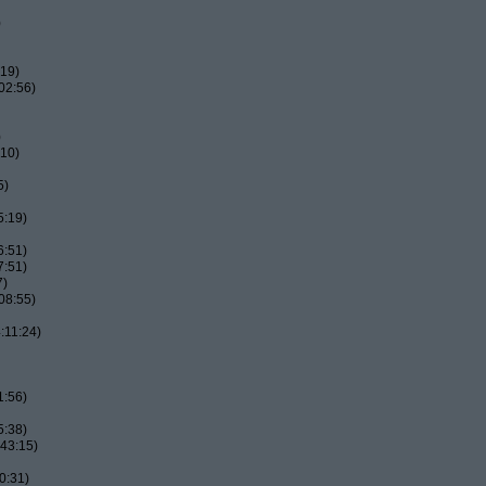
)
:19)
02:56)
)
:10)
5)
5:19)
6:51)
7:51)
7)
08:55)
:11:24)
1:56)
5:38)
43:15)
0:31)