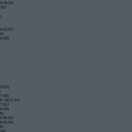
9:39:04)
:40)
)
9:52:07)
03)
56:03)
)
25:03)
)
27:06)
5, 10:27:35)
27:51)
29:39)
0)
0:36:20)
0:36:58)
9)
:34)