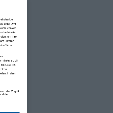
eindeutige
ie unter „Wir
wahl von Alle
anche Inhalte
rufen, um Ihre
n am unteren
den Sie in
nes
tteln, so gilt
n die USA. Es
wecken
ellen, in dem
von oder Zugriff
und der