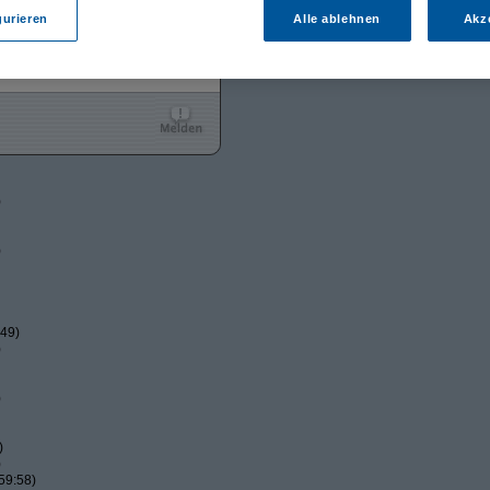
gurieren
Alle ablehnen
Akz
)
)
:49)
)
)
)
)
59:58)