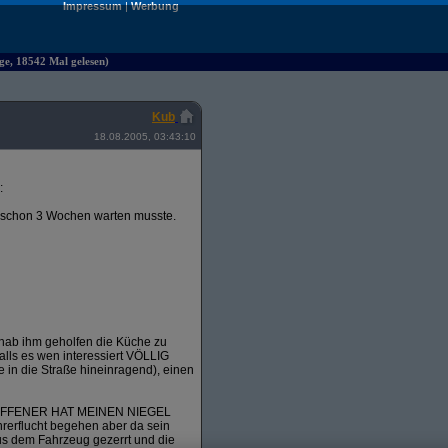
Impressum
|
Werbung
äge, 18542 Mal gelesen)
Kub
18.08.2005, 03:43:10
:
h schon 3 Wochen warten musste.
hab ihm geholfen die Küche zu
falls es wen interessiert VÖLLIG
die Straße hineinragend), einen
ER BESOFFENER HAT MEINEN NIEGEL
rflucht begehen aber da sein
us dem Fahrzeug gezerrt und die