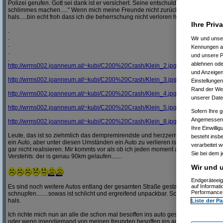
Polizei gerufen. Gott sei dank ist er versichert. Seine entschuldigung war: " Ich ha
schlimmes machen....." Wenn mich meine Freunde nicht zurückgehalten hätten h
hals.....bin echt froh dass ich die beherrschung nicht verloren hab.
Ihre Priv
.
.
Wir und uns
.
Kennungen au
.
und unsere P
.
ablehnen oder
http:/
/
wrms002.joanneum.at/
~kubi/
C200%20Crash/
Klein_2.jpg
und Anzeigen
http:/
/
wrms002.joanneum.at/
~kubi/
C200%20Crash/
Klein_3.jpg
Einstellungen
Rand der Webs
http:/
/
wrms002.joanneum.at/
~kubi/
C200%20Crash/
Klein_4.jpg
unserer Date
http:/
/
wrms002.joanneum.at/
~kubi/
C200%20Crash/
Klein_5.jpg
Sofern Ihre g
Angemessenhe
http:/
/
wrms002.joanneum.at/
~kubi/
C200%20Crash/
Klein_8.jpg
Ihre Einwilli
Leute, das ist so ziehmlich das dempremirendste und herzzerreissendste was ic
besteht insb
ein Auto, aber unter diesen Umständen ein Auto zu verlieren ist mehr als nur ........
verarbeitet 
gar nicht realisieren. Mir kommts vor als ob ich jeden moment aufwach und das 
Sie bei dem j
Verstehts: der is genau 90km gelaufen.......
Wir und u
Endgeräteeig
Es sind noch weitere Autos entlang der gesamten Straße gestanden, aber nei
auf Informat
Performance 
schnupfen........sowas ist schlicht und ergreifend unpackbar. Schlafen kann ich n
hals.
Liste der Pa
Ich richte mich nun an alle die schon mal besoffen ins auto gestiegen sind
oder wenn irgendjemand von meinen freunden besoffen ins auto steigen, dem w