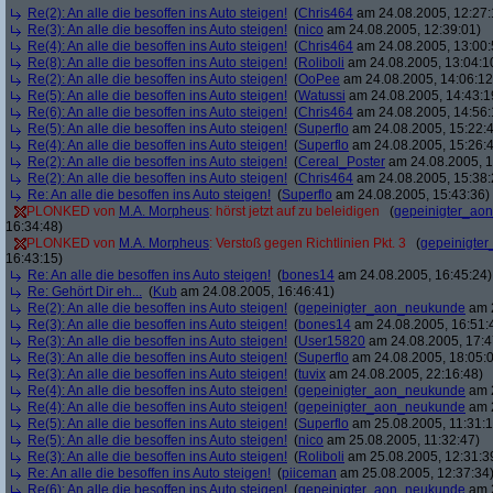
Re(2): An alle die besoffen ins Auto steigen!
(
Chris464
am 24.08.2005, 12:27:
Re(3): An alle die besoffen ins Auto steigen!
(
nico
am 24.08.2005, 12:39:01)
Re(4): An alle die besoffen ins Auto steigen!
(
Chris464
am 24.08.2005, 13:00:
Re(8): An alle die besoffen ins Auto steigen!
(
Roliboli
am 24.08.2005, 13:04:1
Re(2): An alle die besoffen ins Auto steigen!
(
OoPee
am 24.08.2005, 14:06:12
Re(5): An alle die besoffen ins Auto steigen!
(
Watussi
am 24.08.2005, 14:43:1
Re(6): An alle die besoffen ins Auto steigen!
(
Chris464
am 24.08.2005, 14:56:
Re(5): An alle die besoffen ins Auto steigen!
(
Superflo
am 24.08.2005, 15:22:
Re(4): An alle die besoffen ins Auto steigen!
(
Superflo
am 24.08.2005, 15:26:
Re(2): An alle die besoffen ins Auto steigen!
(
Cereal_Poster
am 24.08.2005, 1
Re(2): An alle die besoffen ins Auto steigen!
(
Chris464
am 24.08.2005, 15:38:
Re: An alle die besoffen ins Auto steigen!
(
Superflo
am 24.08.2005, 15:43:36)
PLONKED von
M.A. Morpheus
: hörst jetzt auf zu beleidigen
(
gepeinigter_ao
16:34:48)
PLONKED von
M.A. Morpheus
: Verstoß gegen Richtlinien Pkt. 3
(
gepeinigte
16:43:15)
Re: An alle die besoffen ins Auto steigen!
(
bones14
am 24.08.2005, 16:45:24)
Re: Gehört Dir eh...
(
Kub
am 24.08.2005, 16:46:41)
Re(2): An alle die besoffen ins Auto steigen!
(
gepeinigter_aon_neukunde
am 2
Re(3): An alle die besoffen ins Auto steigen!
(
bones14
am 24.08.2005, 16:51:
Re(3): An alle die besoffen ins Auto steigen!
(
User15820
am 24.08.2005, 17:4
Re(3): An alle die besoffen ins Auto steigen!
(
Superflo
am 24.08.2005, 18:05:
Re(3): An alle die besoffen ins Auto steigen!
(
tuvix
am 24.08.2005, 22:16:48)
Re(4): An alle die besoffen ins Auto steigen!
(
gepeinigter_aon_neukunde
am 2
Re(4): An alle die besoffen ins Auto steigen!
(
gepeinigter_aon_neukunde
am 2
Re(5): An alle die besoffen ins Auto steigen!
(
Superflo
am 25.08.2005, 11:31:1
Re(5): An alle die besoffen ins Auto steigen!
(
nico
am 25.08.2005, 11:32:47)
Re(3): An alle die besoffen ins Auto steigen!
(
Roliboli
am 25.08.2005, 12:31:3
Re: An alle die besoffen ins Auto steigen!
(
piiceman
am 25.08.2005, 12:37:34
Re(6): An alle die besoffen ins Auto steigen!
(
gepeinigter_aon_neukunde
am 2