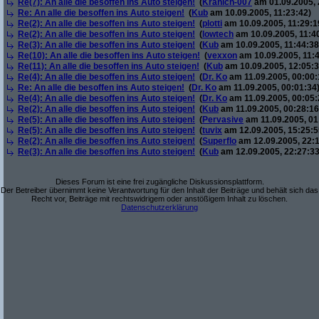
Re(7): An alle die besoffen ins Auto steigen!
(
Kranich-007
am 01.09.2005, 
Re: An alle die besoffen ins Auto steigen!
(
Kub
am 10.09.2005, 11:23:42)
Re(2): An alle die besoffen ins Auto steigen!
(
plotti
am 10.09.2005, 11:29:1
Re(2): An alle die besoffen ins Auto steigen!
(
lowtech
am 10.09.2005, 11:4
Re(3): An alle die besoffen ins Auto steigen!
(
Kub
am 10.09.2005, 11:44:38
Re(10): An alle die besoffen ins Auto steigen!
(
vexxon
am 10.09.2005, 11:4
Re(11): An alle die besoffen ins Auto steigen!
(
Kub
am 10.09.2005, 12:05:3
Re(4): An alle die besoffen ins Auto steigen!
(
Dr. Ko
am 11.09.2005, 00:00:
Re: An alle die besoffen ins Auto steigen!
(
Dr. Ko
am 11.09.2005, 00:01:34
Re(4): An alle die besoffen ins Auto steigen!
(
Dr. Ko
am 11.09.2005, 00:05:
Re(2): An alle die besoffen ins Auto steigen!
(
Kub
am 11.09.2005, 00:28:16
Re(5): An alle die besoffen ins Auto steigen!
(
Pervasive
am 11.09.2005, 01
Re(5): An alle die besoffen ins Auto steigen!
(
tuvix
am 12.09.2005, 15:25:5
Re(2): An alle die besoffen ins Auto steigen!
(
Superflo
am 12.09.2005, 22:1
Re(3): An alle die besoffen ins Auto steigen!
(
Kub
am 12.09.2005, 22:27:33
Dieses Forum ist eine frei zugängliche Diskussionsplattform.
Der Betreiber übernimmt keine Verantwortung für den Inhalt der Beiträge und behält sich das
Recht vor, Beiträge mit rechtswidrigem oder anstößigem Inhalt zu löschen.
Datenschutzerklärung