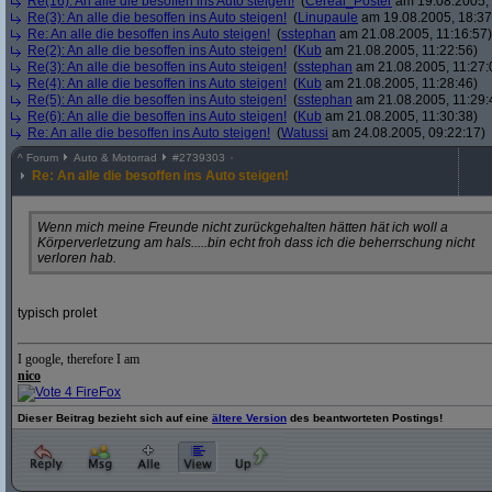
Re(16): An alle die besoffen ins Auto steigen!
(
Cereal_Poster
am 19.08.2005, 
Re(3): An alle die besoffen ins Auto steigen!
(
Linupaule
am 19.08.2005, 18:37
Re: An alle die besoffen ins Auto steigen!
(
sstephan
am 21.08.2005, 11:16:57)
Re(2): An alle die besoffen ins Auto steigen!
(
Kub
am 21.08.2005, 11:22:56)
Re(3): An alle die besoffen ins Auto steigen!
(
sstephan
am 21.08.2005, 11:27:
Re(4): An alle die besoffen ins Auto steigen!
(
Kub
am 21.08.2005, 11:28:46)
Re(5): An alle die besoffen ins Auto steigen!
(
sstephan
am 21.08.2005, 11:29:
Re(6): An alle die besoffen ins Auto steigen!
(
Kub
am 21.08.2005, 11:30:38)
Re: An alle die besoffen ins Auto steigen!
(
Watussi
am 24.08.2005, 09:22:17)
^
Forum
Auto & Motorrad
#
2739303
Re: An alle die besoffen ins Auto steigen!
Wenn mich meine Freunde nicht zurückgehalten hätten hät ich woll a
Körperverletzung am hals.....bin echt froh dass ich die beherrschung nicht
verloren hab.
typisch prolet
I google, therefore I am
nico
Dieser Beitrag bezieht sich auf eine
ältere Version
des beantworteten Postings!