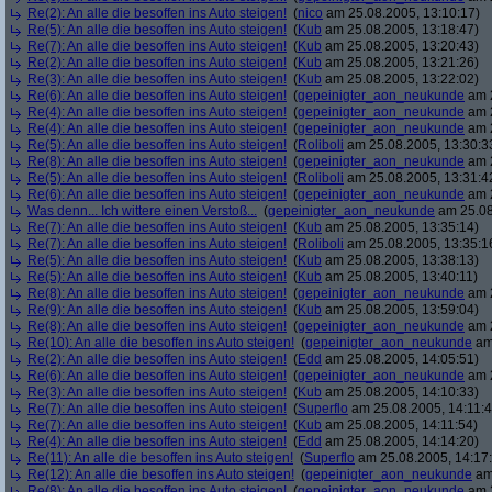
Re(2): An alle die besoffen ins Auto steigen!
(
nico
am 25.08.2005, 13:10:17)
Re(5): An alle die besoffen ins Auto steigen!
(
Kub
am 25.08.2005, 13:18:47)
Re(7): An alle die besoffen ins Auto steigen!
(
Kub
am 25.08.2005, 13:20:43)
Re(2): An alle die besoffen ins Auto steigen!
(
Kub
am 25.08.2005, 13:21:26)
Re(3): An alle die besoffen ins Auto steigen!
(
Kub
am 25.08.2005, 13:22:02)
Re(6): An alle die besoffen ins Auto steigen!
(
gepeinigter_aon_neukunde
am 2
Re(4): An alle die besoffen ins Auto steigen!
(
gepeinigter_aon_neukunde
am 2
Re(4): An alle die besoffen ins Auto steigen!
(
gepeinigter_aon_neukunde
am 2
Re(5): An alle die besoffen ins Auto steigen!
(
Roliboli
am 25.08.2005, 13:30:3
Re(8): An alle die besoffen ins Auto steigen!
(
gepeinigter_aon_neukunde
am 2
Re(5): An alle die besoffen ins Auto steigen!
(
Roliboli
am 25.08.2005, 13:31:4
Re(6): An alle die besoffen ins Auto steigen!
(
gepeinigter_aon_neukunde
am 2
Was denn... Ich wittere einen Verstoß...
(
gepeinigter_aon_neukunde
am 25.08
Re(7): An alle die besoffen ins Auto steigen!
(
Kub
am 25.08.2005, 13:35:14)
Re(7): An alle die besoffen ins Auto steigen!
(
Roliboli
am 25.08.2005, 13:35:1
Re(5): An alle die besoffen ins Auto steigen!
(
Kub
am 25.08.2005, 13:38:13)
Re(5): An alle die besoffen ins Auto steigen!
(
Kub
am 25.08.2005, 13:40:11)
Re(8): An alle die besoffen ins Auto steigen!
(
gepeinigter_aon_neukunde
am 2
Re(9): An alle die besoffen ins Auto steigen!
(
Kub
am 25.08.2005, 13:59:04)
Re(8): An alle die besoffen ins Auto steigen!
(
gepeinigter_aon_neukunde
am 2
Re(10): An alle die besoffen ins Auto steigen!
(
gepeinigter_aon_neukunde
am 
Re(2): An alle die besoffen ins Auto steigen!
(
Edd
am 25.08.2005, 14:05:51)
Re(6): An alle die besoffen ins Auto steigen!
(
gepeinigter_aon_neukunde
am 2
Re(3): An alle die besoffen ins Auto steigen!
(
Kub
am 25.08.2005, 14:10:33)
Re(7): An alle die besoffen ins Auto steigen!
(
Superflo
am 25.08.2005, 14:11:4
Re(7): An alle die besoffen ins Auto steigen!
(
Kub
am 25.08.2005, 14:11:54)
Re(4): An alle die besoffen ins Auto steigen!
(
Edd
am 25.08.2005, 14:14:20)
Re(11): An alle die besoffen ins Auto steigen!
(
Superflo
am 25.08.2005, 14:17
Re(12): An alle die besoffen ins Auto steigen!
(
gepeinigter_aon_neukunde
am 
Re(8): An alle die besoffen ins Auto steigen!
(
gepeinigter_aon_neukunde
am 2