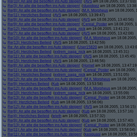
Re(10): An alle die besoffen ins Auto steigen!
(
AVS
am 18.08.2005, 13:37:03)
Re(3): An alle die besoffen ins Auto steigen!
(
stupidpez
am 18.08.2005, 13:38
Re(8): An alle die besoffen ins Auto steigen!
(
M.A. Morpheus
am 18.08.2005, 
Re(11): Herzliches Beileid
(
AVS
am 18.08.2005, 13:39:47)
Re(9): An alle die besoffen ins Auto steigen!
(
AVS
am 18.08.2005, 13:40:56)
Re(9): An alle die besoffen ins Auto steigen!
(
Cereal_Poster
am 18.08.2005, 1
Re(12): Herzliches Beileid
(
extrem_oaga_nick
am 18.08.2005, 13:41:21)
Re(7): An alle die besoffen ins Auto steigen!
(
AVS
am 18.08.2005, 13:42:08)
Re(10): An alle die besoffen ins Auto steigen!
(
M.A. Morpheus
am 18.08.2005,
Re(13): Herzliches Beileid
(
AVS
am 18.08.2005, 13:42:59)
Re: An alle die besoffen ins Auto steigen!
(
User15820
am 18.08.2005, 13:43:
Re(14): Herzliches Beileid
(
extrem_oaga_nick
am 18.08.2005, 13:45:31)
Re(11): An alle die besoffen ins Auto steigen!
(
AVS
am 18.08.2005, 13:45:45)
Re(15): Herzliches Beileid
(
AVS
am 18.08.2005, 13:46:56)
Re(8): An alle die besoffen ins Auto steigen!
(
Hornet
am 18.08.2005, 13:47:19
Re(11): An alle die besoffen ins Auto steigen!
(
Cereal_Poster
am 18.08.2005, 
Re(16): Herzliches Beileid
(
extrem_oaga_nick
am 18.08.2005, 13:51:05)
Re(12): An alle die besoffen ins Auto steigen!
(
M.A. Morpheus
am 18.08.2005,
Re(9): Herzliches Beileid
(
Kub
am 18.08.2005, 13:53:58)
Re(12): An alle die besoffen ins Auto steigen!
(
M.A. Morpheus
am 18.08.2005,
Re(10): Herzliches Beileid
(
extrem_oaga_nick
am 18.08.2005, 13:55:09)
Re(13): An alle die besoffen ins Auto steigen!
(
Cereal_Poster
am 18.08.2005, 
Re(4): Herzliches Beileid
(
Kub
am 18.08.2005, 13:56:06)
Re(12): An alle die besoffen ins Auto steigen!
(
AVS
am 18.08.2005, 13:56:15)
Re(8): An alle die besoffen ins Auto steigen!
(
Kub
am 18.08.2005, 13:57:16)
Re(4): Herzliches Beileid
(
teleth
am 18.08.2005, 13:57:32)
Re(9): An alle die besoffen ins Auto steigen!
(
Kub
am 18.08.2005, 13:57:40)
Re(13): An alle die besoffen ins Auto steigen!
(
Cereal_Poster
am 18.08.2005, 
Re(11): An alle die besoffen ins Auto steigen!
(
Kub
am 18.08.2005, 13:58:04)
Re(11): An alle die besoffen ins Auto steigen!
(
kasiquasi
am 18.08.2005, 13:5