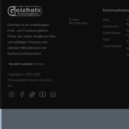
Unternehme
Cookie-
Blog
I
Einstellungen
f
Geizhals ist ein unabhängiges
Impressum
Preis- und Produktvergleichs-
W
Datenschutz
s
Portal, das mittels detaillierter Filter
AGB
T
und vielfältiger Features eine
Unternehmen
optimale Hilfestellung bei der
J
Kaufentscheidung bietet.
P
Ansicht wählen:
Mobile
Copyright © 1997-2026
Preisvergleich Internet Services
AG