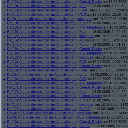
Re(12): An alle die besoffen ins Auto steigen!
(
Cereal_Poster
am 18.08.2005, 
Re(10): An alle die besoffen ins Auto steigen!
(
Kub
am 18.08.2005, 13:58:58)
Re(14): An alle die besoffen ins Auto steigen!
(
_lion_
am 18.08.2005, 13:59:3
Re(14): An alle die besoffen ins Auto steigen!
(
AVS
am 18.08.2005, 13:59:49)
Re(9): An alle die besoffen ins Auto steigen!
(
kasiquasi
am 18.08.2005, 13:59
Re(13): An alle die besoffen ins Auto steigen!
(
Kub
am 18.08.2005, 14:00:04)
Re(13): An alle die besoffen ins Auto steigen!
(
M.A. Morpheus
am 18.08.2005,
Re(15): An alle die besoffen ins Auto steigen!
(
Kub
am 18.08.2005, 14:00:43)
Re(12): An alle die besoffen ins Auto steigen!
(
kasiquasi
am 18.08.2005, 14:0
Re(15): An alle die besoffen ins Auto steigen!
(
AVS
am 18.08.2005, 14:01:20)
Re(14): An alle die besoffen ins Auto steigen!
(
Kub
am 18.08.2005, 14:01:33)
Re(15): An alle die besoffen ins Auto steigen!
(
Cereal_Poster
am 18.08.2005, 
Re(14): An alle die besoffen ins Auto steigen!
(
M.A. Morpheus
am 18.08.2005,
Re(12): An alle die besoffen ins Auto steigen!
(
kasiquasi
am 18.08.2005, 14:0
Re(13): An alle die besoffen ins Auto steigen!
(
AVS
am 18.08.2005, 14:02:41)
Re(15): An alle die besoffen ins Auto steigen!
(
Cereal_Poster
am 18.08.2005, 
Re(16): An alle die besoffen ins Auto steigen!
(
_lion_
am 18.08.2005, 14:03:2
Re(2): An alle die besoffen ins Auto steigen!
(
Kub
am 18.08.2005, 14:03:33)
Re(16): An alle die besoffen ins Auto steigen!
(
AVS
am 18.08.2005, 14:03:35)
Re(16): An alle die besoffen ins Auto steigen!
(
M.A. Morpheus
am 18.08.2005,
Re(17): An alle die besoffen ins Auto steigen!
(
Cereal_Poster
am 18.08.2005, 
Re(17): An alle die besoffen ins Auto steigen!
(
Kub
am 18.08.2005, 14:04:22)
Re(17): An alle die besoffen ins Auto steigen!
(
Cereal_Poster
am 18.08.2005, 
Re(14): An alle die besoffen ins Auto steigen!
(
Kub
am 18.08.2005, 14:05:12)
Re(14): An alle die besoffen ins Auto steigen!
(
kasiquasi
am 18.08.2005, 14:0
Re(17): An alle die besoffen ins Auto steigen!
(
Srv-02
am 18.08.2005, 14:05:4
Re(6): An alle die besoffen ins Auto steigen!
(
john-cord
am 18.08.2005, 14:06
Re(8): An alle die besoffen ins Auto steigen!
(
Autofachmann
am 18.08.2005, 1
Re(18): An alle die besoffen ins Auto steigen!
(
Cereal_Poster
am 18.08.2005, 
Re(15): An alle die besoffen ins Auto steigen!
(
Srv-02
am 18.08.2005, 14:07:4