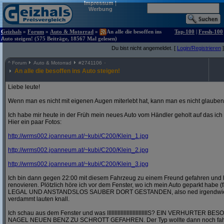
Impressum
|
Werbung
Geizhals
»
Forum
»
Auto & Motorrad
»
An alle die besoffen ins
Top-100
|
Fresh-100
Auto steigen! (575 Beiträge, 18567 Mal gelesen)
Du bist nicht angemeldet. [
Login/Registrieren
]
^
Forum
Auto & Motorrad
#
2741106
An alle die besoffen ins Auto steigen!
Liebe leute!
Wenn man es nicht mit eigenen Augen miterlebt hat, kann man es nicht glauben
Ich habe mir heute in der Früh mein neues Auto vom Händler geholt auf das ic
Hier ein paar Fotos:
http:/
/
wrms002.joanneum.at/
~kubi/
C200/
Klein_1.jpg
http:/
/
wrms002.joanneum.at/
~kubi/
C200/
Klein_2.jpg
http:/
/
wrms002.joanneum.at/
~kubi/
C200/
Klein_3.jpg
Ich bin dann gegen 22:00 mit diesem Fahrzeug zu einem Freund gefahren und 
renovieren. Plötzlich höre ich vor dem Fenster, wo ich mein Auto geparkt habe (
LEGAL UND ANSTANDSLOS SAUBER DORT GESTANDEN, also ned irgendwie in 
verdammt lauten knall.
Ich schau aus dem Fenster und was IIIIIIIIIIIIIIIIIIIIIIIIIIIS? EIN VERHURT
NAGEL NEUEN BENZ ZU SCHROTT GEFAHREN. Der Typ wollte dann noch fahre