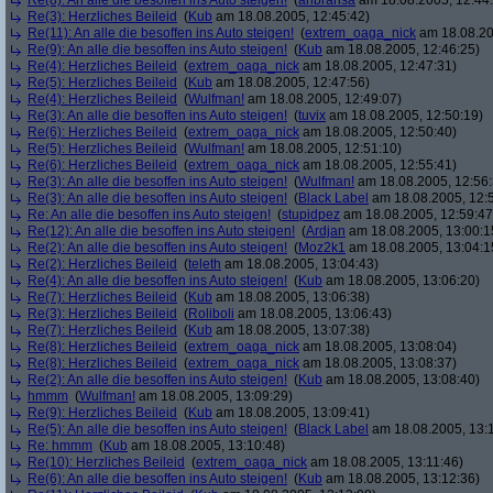
Re(8): An alle die besoffen ins Auto steigen!
(
anbransa
am 18.08.2005, 12:44
Re(3): Herzliches Beileid
(
Kub
am 18.08.2005, 12:45:42)
Re(11): An alle die besoffen ins Auto steigen!
(
extrem_oaga_nick
am 18.08.20
Re(9): An alle die besoffen ins Auto steigen!
(
Kub
am 18.08.2005, 12:46:25)
Re(4): Herzliches Beileid
(
extrem_oaga_nick
am 18.08.2005, 12:47:31)
Re(5): Herzliches Beileid
(
Kub
am 18.08.2005, 12:47:56)
Re(4): Herzliches Beileid
(
Wulfman!
am 18.08.2005, 12:49:07)
Re(3): An alle die besoffen ins Auto steigen!
(
tuvix
am 18.08.2005, 12:50:19)
Re(6): Herzliches Beileid
(
extrem_oaga_nick
am 18.08.2005, 12:50:40)
Re(5): Herzliches Beileid
(
Wulfman!
am 18.08.2005, 12:51:10)
Re(6): Herzliches Beileid
(
extrem_oaga_nick
am 18.08.2005, 12:55:41)
Re(3): An alle die besoffen ins Auto steigen!
(
Wulfman!
am 18.08.2005, 12:56:
Re(3): An alle die besoffen ins Auto steigen!
(
Black Label
am 18.08.2005, 12:
Re: An alle die besoffen ins Auto steigen!
(
stupidpez
am 18.08.2005, 12:59:47
Re(12): An alle die besoffen ins Auto steigen!
(
Ardjan
am 18.08.2005, 13:00:1
Re(2): An alle die besoffen ins Auto steigen!
(
Moz2k1
am 18.08.2005, 13:04:1
Re(2): Herzliches Beileid
(
teleth
am 18.08.2005, 13:04:43)
Re(4): An alle die besoffen ins Auto steigen!
(
Kub
am 18.08.2005, 13:06:20)
Re(7): Herzliches Beileid
(
Kub
am 18.08.2005, 13:06:38)
Re(3): Herzliches Beileid
(
Roliboli
am 18.08.2005, 13:06:43)
Re(7): Herzliches Beileid
(
Kub
am 18.08.2005, 13:07:38)
Re(8): Herzliches Beileid
(
extrem_oaga_nick
am 18.08.2005, 13:08:04)
Re(8): Herzliches Beileid
(
extrem_oaga_nick
am 18.08.2005, 13:08:37)
Re(2): An alle die besoffen ins Auto steigen!
(
Kub
am 18.08.2005, 13:08:40)
hmmm
(
Wulfman!
am 18.08.2005, 13:09:29)
Re(9): Herzliches Beileid
(
Kub
am 18.08.2005, 13:09:41)
Re(5): An alle die besoffen ins Auto steigen!
(
Black Label
am 18.08.2005, 13:
Re: hmmm
(
Kub
am 18.08.2005, 13:10:48)
Re(10): Herzliches Beileid
(
extrem_oaga_nick
am 18.08.2005, 13:11:46)
Re(6): An alle die besoffen ins Auto steigen!
(
Kub
am 18.08.2005, 13:12:36)