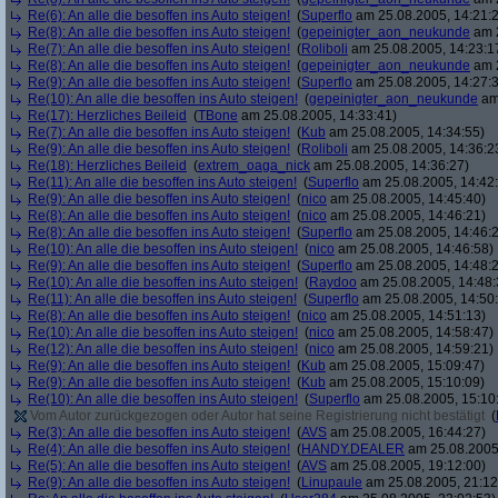
Re(6): An alle die besoffen ins Auto steigen!
(
Superflo
am 25.08.2005, 14:21:
Re(8): An alle die besoffen ins Auto steigen!
(
gepeinigter_aon_neukunde
am 2
Re(7): An alle die besoffen ins Auto steigen!
(
Roliboli
am 25.08.2005, 14:23:1
Re(8): An alle die besoffen ins Auto steigen!
(
gepeinigter_aon_neukunde
am 2
Re(9): An alle die besoffen ins Auto steigen!
(
Superflo
am 25.08.2005, 14:27:
Re(10): An alle die besoffen ins Auto steigen!
(
gepeinigter_aon_neukunde
am 
Re(17): Herzliches Beileid
(
TBone
am 25.08.2005, 14:33:41)
Re(7): An alle die besoffen ins Auto steigen!
(
Kub
am 25.08.2005, 14:34:55)
Re(9): An alle die besoffen ins Auto steigen!
(
Roliboli
am 25.08.2005, 14:36:2
Re(18): Herzliches Beileid
(
extrem_oaga_nick
am 25.08.2005, 14:36:27)
Re(11): An alle die besoffen ins Auto steigen!
(
Superflo
am 25.08.2005, 14:42
Re(9): An alle die besoffen ins Auto steigen!
(
nico
am 25.08.2005, 14:45:40)
Re(8): An alle die besoffen ins Auto steigen!
(
nico
am 25.08.2005, 14:46:21)
Re(8): An alle die besoffen ins Auto steigen!
(
Superflo
am 25.08.2005, 14:46:
Re(10): An alle die besoffen ins Auto steigen!
(
nico
am 25.08.2005, 14:46:58)
Re(9): An alle die besoffen ins Auto steigen!
(
Superflo
am 25.08.2005, 14:48:
Re(10): An alle die besoffen ins Auto steigen!
(
Raydoo
am 25.08.2005, 14:48:
Re(11): An alle die besoffen ins Auto steigen!
(
Superflo
am 25.08.2005, 14:50
Re(8): An alle die besoffen ins Auto steigen!
(
nico
am 25.08.2005, 14:51:13)
Re(10): An alle die besoffen ins Auto steigen!
(
nico
am 25.08.2005, 14:58:47)
Re(12): An alle die besoffen ins Auto steigen!
(
nico
am 25.08.2005, 14:59:21)
Re(9): An alle die besoffen ins Auto steigen!
(
Kub
am 25.08.2005, 15:09:47)
Re(9): An alle die besoffen ins Auto steigen!
(
Kub
am 25.08.2005, 15:10:09)
Re(10): An alle die besoffen ins Auto steigen!
(
Superflo
am 25.08.2005, 15:10
Vom Autor zurückgezogen oder Autor hat seine Registrierung nicht bestätigt
(
Re(3): An alle die besoffen ins Auto steigen!
(
AVS
am 25.08.2005, 16:44:27)
Re(4): An alle die besoffen ins Auto steigen!
(
HANDY.DEALER
am 25.08.2005,
Re(5): An alle die besoffen ins Auto steigen!
(
AVS
am 25.08.2005, 19:12:00)
Re(9): An alle die besoffen ins Auto steigen!
(
Linupaule
am 25.08.2005, 21:12