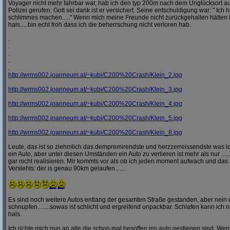
Voyager nicht mehr fahrbar war, hab ich den typ 200m nach dem Unglücksort a
Polizei gerufen. Gott sei dank ist er versichert. Seine entschuldigung war: " Ich ha
schlimmes machen....." Wenn mich meine Freunde nicht zurückgehalten hätten h
hals.....bin echt froh dass ich die beherrschung nicht verloren hab.
.
.
.
.
.
http:/
/
wrms002.joanneum.at/
~kubi/
C200%20Crash/
Klein_2.jpg
http:/
/
wrms002.joanneum.at/
~kubi/
C200%20Crash/
Klein_3.jpg
http:/
/
wrms002.joanneum.at/
~kubi/
C200%20Crash/
Klein_4.jpg
http:/
/
wrms002.joanneum.at/
~kubi/
C200%20Crash/
Klein_5.jpg
http:/
/
wrms002.joanneum.at/
~kubi/
C200%20Crash/
Klein_8.jpg
Leute, das ist so ziehmlich das dempremirendste und herzzerreissendste was ic
ein Auto, aber unter diesen Umständen ein Auto zu verlieren ist mehr als nur ........
gar nicht realisieren. Mir kommts vor als ob ich jeden moment aufwach und das 
Verstehts: der is genau 90km gelaufen.......
Es sind noch weitere Autos entlang der gesamten Straße gestanden, aber nei
schnupfen........sowas ist schlicht und ergreifend unpackbar. Schlafen kann ich n
hals.
Ich richte mich nun an alle die schon mal besoffen ins auto gestiegen sind