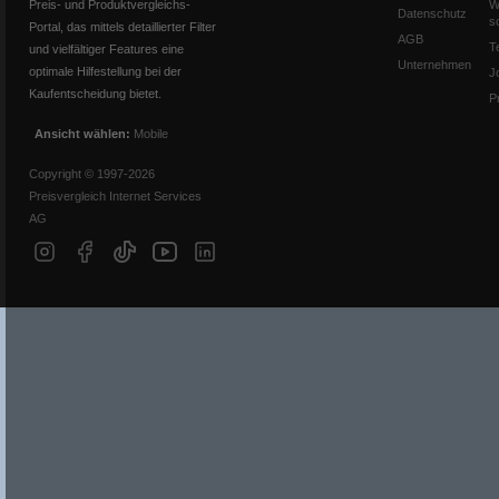
Preis- und Produktvergleichs-
W
Datenschutz
s
Portal, das mittels detaillierter Filter
AGB
T
und vielfältiger Features eine
Unternehmen
optimale Hilfestellung bei der
J
Kaufentscheidung bietet.
P
Ansicht wählen:
Mobile
Copyright © 1997-2026
Preisvergleich Internet Services
AG