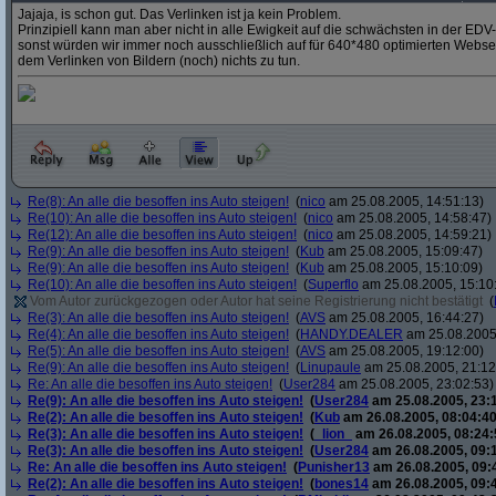
Jajaja, is schon gut. Das Verlinken ist ja kein Problem.
Prinzipiell kann man aber nicht in alle Ewigkeit auf die schwächsten in der ED
sonst würden wir immer noch ausschließlich auf für 640*480 optimierten Websei
dem Verlinken von Bildern (noch) nichts zu tun.
Re(8): An alle die besoffen ins Auto steigen!
(
nico
am 25.08.2005, 14:51:13)
Re(10): An alle die besoffen ins Auto steigen!
(
nico
am 25.08.2005, 14:58:47)
Re(12): An alle die besoffen ins Auto steigen!
(
nico
am 25.08.2005, 14:59:21)
Re(9): An alle die besoffen ins Auto steigen!
(
Kub
am 25.08.2005, 15:09:47)
Re(9): An alle die besoffen ins Auto steigen!
(
Kub
am 25.08.2005, 15:10:09)
Re(10): An alle die besoffen ins Auto steigen!
(
Superflo
am 25.08.2005, 15:10
Vom Autor zurückgezogen oder Autor hat seine Registrierung nicht bestätigt
(
Re(3): An alle die besoffen ins Auto steigen!
(
AVS
am 25.08.2005, 16:44:27)
Re(4): An alle die besoffen ins Auto steigen!
(
HANDY.DEALER
am 25.08.2005,
Re(5): An alle die besoffen ins Auto steigen!
(
AVS
am 25.08.2005, 19:12:00)
Re(9): An alle die besoffen ins Auto steigen!
(
Linupaule
am 25.08.2005, 21:12
Re: An alle die besoffen ins Auto steigen!
(
User284
am 25.08.2005, 23:02:53)
Re(9): An alle die besoffen ins Auto steigen!
(
User284
am 25.08.2005, 23:
Re(2): An alle die besoffen ins Auto steigen!
(
Kub
am 26.08.2005, 08:04:40
Re(3): An alle die besoffen ins Auto steigen!
(
_lion_
am 26.08.2005, 08:24:
Re(3): An alle die besoffen ins Auto steigen!
(
User284
am 26.08.2005, 09:
Re: An alle die besoffen ins Auto steigen!
(
Punisher13
am 26.08.2005, 09:
Re(2): An alle die besoffen ins Auto steigen!
(
bones14
am 26.08.2005, 09: