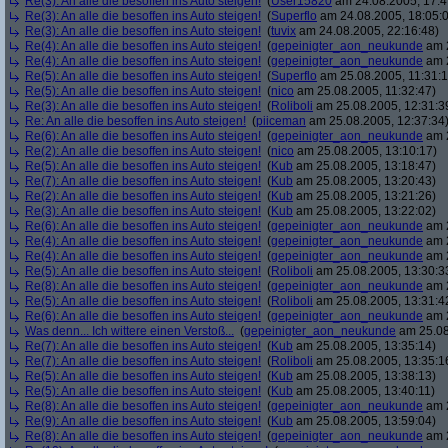
Re(3): An alle die besoffen ins Auto steigen!
(
User15820
am 24.08.2005, 17:4
Re(3): An alle die besoffen ins Auto steigen!
(
Superflo
am 24.08.2005, 18:05:
Re(3): An alle die besoffen ins Auto steigen!
(
tuvix
am 24.08.2005, 22:16:48)
Re(4): An alle die besoffen ins Auto steigen!
(
gepeinigter_aon_neukunde
am 2
Re(4): An alle die besoffen ins Auto steigen!
(
gepeinigter_aon_neukunde
am 2
Re(5): An alle die besoffen ins Auto steigen!
(
Superflo
am 25.08.2005, 11:31:1
Re(5): An alle die besoffen ins Auto steigen!
(
nico
am 25.08.2005, 11:32:47)
Re(3): An alle die besoffen ins Auto steigen!
(
Roliboli
am 25.08.2005, 12:31:3
Re: An alle die besoffen ins Auto steigen!
(
piiceman
am 25.08.2005, 12:37:34
Re(6): An alle die besoffen ins Auto steigen!
(
gepeinigter_aon_neukunde
am 2
Re(2): An alle die besoffen ins Auto steigen!
(
nico
am 25.08.2005, 13:10:17)
Re(5): An alle die besoffen ins Auto steigen!
(
Kub
am 25.08.2005, 13:18:47)
Re(7): An alle die besoffen ins Auto steigen!
(
Kub
am 25.08.2005, 13:20:43)
Re(2): An alle die besoffen ins Auto steigen!
(
Kub
am 25.08.2005, 13:21:26)
Re(3): An alle die besoffen ins Auto steigen!
(
Kub
am 25.08.2005, 13:22:02)
Re(6): An alle die besoffen ins Auto steigen!
(
gepeinigter_aon_neukunde
am 2
Re(4): An alle die besoffen ins Auto steigen!
(
gepeinigter_aon_neukunde
am 2
Re(4): An alle die besoffen ins Auto steigen!
(
gepeinigter_aon_neukunde
am 2
Re(5): An alle die besoffen ins Auto steigen!
(
Roliboli
am 25.08.2005, 13:30:3
Re(8): An alle die besoffen ins Auto steigen!
(
gepeinigter_aon_neukunde
am 2
Re(5): An alle die besoffen ins Auto steigen!
(
Roliboli
am 25.08.2005, 13:31:4
Re(6): An alle die besoffen ins Auto steigen!
(
gepeinigter_aon_neukunde
am 2
Was denn... Ich wittere einen Verstoß...
(
gepeinigter_aon_neukunde
am 25.08
Re(7): An alle die besoffen ins Auto steigen!
(
Kub
am 25.08.2005, 13:35:14)
Re(7): An alle die besoffen ins Auto steigen!
(
Roliboli
am 25.08.2005, 13:35:1
Re(5): An alle die besoffen ins Auto steigen!
(
Kub
am 25.08.2005, 13:38:13)
Re(5): An alle die besoffen ins Auto steigen!
(
Kub
am 25.08.2005, 13:40:11)
Re(8): An alle die besoffen ins Auto steigen!
(
gepeinigter_aon_neukunde
am 2
Re(9): An alle die besoffen ins Auto steigen!
(
Kub
am 25.08.2005, 13:59:04)
Re(8): An alle die besoffen ins Auto steigen!
(
gepeinigter_aon_neukunde
am 2