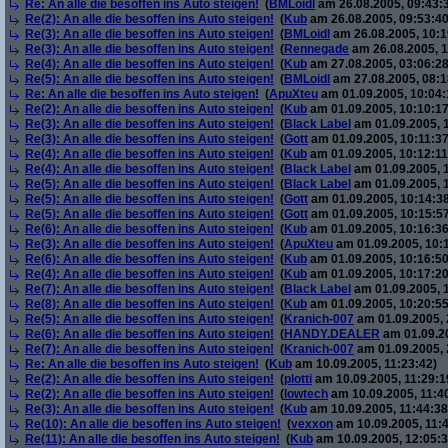
Re: An alle die besoffen ins Auto steigen!
(
BMLoidl
am 26.08.2005, 09:43:
Re(2): An alle die besoffen ins Auto steigen!
(
Kub
am 26.08.2005, 09:53:40
Re(3): An alle die besoffen ins Auto steigen!
(
BMLoidl
am 26.08.2005, 10:1
Re(3): An alle die besoffen ins Auto steigen!
(
Rennegade
am 26.08.2005, 1
Re(4): An alle die besoffen ins Auto steigen!
(
Kub
am 27.08.2005, 03:06:28
Re(5): An alle die besoffen ins Auto steigen!
(
BMLoidl
am 27.08.2005, 08:1
Re: An alle die besoffen ins Auto steigen!
(
ApuXteu
am 01.09.2005, 10:04:
Re(2): An alle die besoffen ins Auto steigen!
(
Kub
am 01.09.2005, 10:10:17
Re(3): An alle die besoffen ins Auto steigen!
(
Black Label
am 01.09.2005, 1
Re(3): An alle die besoffen ins Auto steigen!
(
Gott
am 01.09.2005, 10:11:37
Re(4): An alle die besoffen ins Auto steigen!
(
Kub
am 01.09.2005, 10:12:11
Re(4): An alle die besoffen ins Auto steigen!
(
Black Label
am 01.09.2005, 
Re(5): An alle die besoffen ins Auto steigen!
(
Black Label
am 01.09.2005, 
Re(5): An alle die besoffen ins Auto steigen!
(
Gott
am 01.09.2005, 10:14:38
Re(5): An alle die besoffen ins Auto steigen!
(
Gott
am 01.09.2005, 10:15:57
Re(6): An alle die besoffen ins Auto steigen!
(
Kub
am 01.09.2005, 10:16:36
Re(3): An alle die besoffen ins Auto steigen!
(
ApuXteu
am 01.09.2005, 10:
Re(6): An alle die besoffen ins Auto steigen!
(
Kub
am 01.09.2005, 10:16:50
Re(4): An alle die besoffen ins Auto steigen!
(
Kub
am 01.09.2005, 10:17:20
Re(7): An alle die besoffen ins Auto steigen!
(
Black Label
am 01.09.2005, 
Re(8): An alle die besoffen ins Auto steigen!
(
Kub
am 01.09.2005, 10:20:55
Re(5): An alle die besoffen ins Auto steigen!
(
Kranich-007
am 01.09.2005, 
Re(6): An alle die besoffen ins Auto steigen!
(
HANDY.DEALER
am 01.09.20
Re(7): An alle die besoffen ins Auto steigen!
(
Kranich-007
am 01.09.2005, 
Re: An alle die besoffen ins Auto steigen!
(
Kub
am 10.09.2005, 11:23:42)
Re(2): An alle die besoffen ins Auto steigen!
(
plotti
am 10.09.2005, 11:29:1
Re(2): An alle die besoffen ins Auto steigen!
(
lowtech
am 10.09.2005, 11:4
Re(3): An alle die besoffen ins Auto steigen!
(
Kub
am 10.09.2005, 11:44:38
Re(10): An alle die besoffen ins Auto steigen!
(
vexxon
am 10.09.2005, 11:4
Re(11): An alle die besoffen ins Auto steigen!
(
Kub
am 10.09.2005, 12:05:3