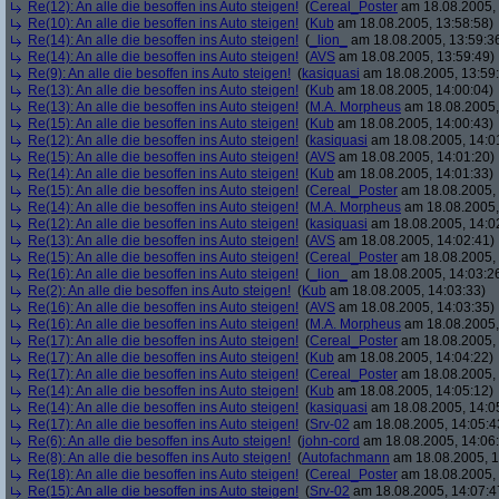
Re(12): An alle die besoffen ins Auto steigen!
(
Cereal_Poster
am 18.08.2005, 
Re(10): An alle die besoffen ins Auto steigen!
(
Kub
am 18.08.2005, 13:58:58)
Re(14): An alle die besoffen ins Auto steigen!
(
_lion_
am 18.08.2005, 13:59:3
Re(14): An alle die besoffen ins Auto steigen!
(
AVS
am 18.08.2005, 13:59:49)
Re(9): An alle die besoffen ins Auto steigen!
(
kasiquasi
am 18.08.2005, 13:59
Re(13): An alle die besoffen ins Auto steigen!
(
Kub
am 18.08.2005, 14:00:04)
Re(13): An alle die besoffen ins Auto steigen!
(
M.A. Morpheus
am 18.08.2005,
Re(15): An alle die besoffen ins Auto steigen!
(
Kub
am 18.08.2005, 14:00:43)
Re(12): An alle die besoffen ins Auto steigen!
(
kasiquasi
am 18.08.2005, 14:0
Re(15): An alle die besoffen ins Auto steigen!
(
AVS
am 18.08.2005, 14:01:20)
Re(14): An alle die besoffen ins Auto steigen!
(
Kub
am 18.08.2005, 14:01:33)
Re(15): An alle die besoffen ins Auto steigen!
(
Cereal_Poster
am 18.08.2005, 
Re(14): An alle die besoffen ins Auto steigen!
(
M.A. Morpheus
am 18.08.2005,
Re(12): An alle die besoffen ins Auto steigen!
(
kasiquasi
am 18.08.2005, 14:0
Re(13): An alle die besoffen ins Auto steigen!
(
AVS
am 18.08.2005, 14:02:41)
Re(15): An alle die besoffen ins Auto steigen!
(
Cereal_Poster
am 18.08.2005, 
Re(16): An alle die besoffen ins Auto steigen!
(
_lion_
am 18.08.2005, 14:03:2
Re(2): An alle die besoffen ins Auto steigen!
(
Kub
am 18.08.2005, 14:03:33)
Re(16): An alle die besoffen ins Auto steigen!
(
AVS
am 18.08.2005, 14:03:35)
Re(16): An alle die besoffen ins Auto steigen!
(
M.A. Morpheus
am 18.08.2005,
Re(17): An alle die besoffen ins Auto steigen!
(
Cereal_Poster
am 18.08.2005, 
Re(17): An alle die besoffen ins Auto steigen!
(
Kub
am 18.08.2005, 14:04:22)
Re(17): An alle die besoffen ins Auto steigen!
(
Cereal_Poster
am 18.08.2005, 
Re(14): An alle die besoffen ins Auto steigen!
(
Kub
am 18.08.2005, 14:05:12)
Re(14): An alle die besoffen ins Auto steigen!
(
kasiquasi
am 18.08.2005, 14:0
Re(17): An alle die besoffen ins Auto steigen!
(
Srv-02
am 18.08.2005, 14:05:4
Re(6): An alle die besoffen ins Auto steigen!
(
john-cord
am 18.08.2005, 14:06
Re(8): An alle die besoffen ins Auto steigen!
(
Autofachmann
am 18.08.2005, 1
Re(18): An alle die besoffen ins Auto steigen!
(
Cereal_Poster
am 18.08.2005, 
Re(15): An alle die besoffen ins Auto steigen!
(
Srv-02
am 18.08.2005, 14:07:4