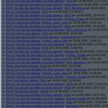
Re(10): An alle die besoffen ins Auto steigen!
(
AVS
am 18.08.2005, 13:37:03)
Re(3): An alle die besoffen ins Auto steigen!
(
stupidpez
am 18.08.2005, 13:38
Re(8): An alle die besoffen ins Auto steigen!
(
M.A. Morpheus
am 18.08.2005, 
Re(11): Herzliches Beileid
(
AVS
am 18.08.2005, 13:39:47)
Re(9): An alle die besoffen ins Auto steigen!
(
AVS
am 18.08.2005, 13:40:56)
Re(9): An alle die besoffen ins Auto steigen!
(
Cereal_Poster
am 18.08.2005, 1
Re(12): Herzliches Beileid
(
extrem_oaga_nick
am 18.08.2005, 13:41:21)
Re(7): An alle die besoffen ins Auto steigen!
(
AVS
am 18.08.2005, 13:42:08)
Re(10): An alle die besoffen ins Auto steigen!
(
M.A. Morpheus
am 18.08.2005,
Re(13): Herzliches Beileid
(
AVS
am 18.08.2005, 13:42:59)
Re: An alle die besoffen ins Auto steigen!
(
User15820
am 18.08.2005, 13:43:
Re(14): Herzliches Beileid
(
extrem_oaga_nick
am 18.08.2005, 13:45:31)
Re(11): An alle die besoffen ins Auto steigen!
(
AVS
am 18.08.2005, 13:45:45)
Re(15): Herzliches Beileid
(
AVS
am 18.08.2005, 13:46:56)
Re(8): An alle die besoffen ins Auto steigen!
(
Hornet
am 18.08.2005, 13:47:19
Re(11): An alle die besoffen ins Auto steigen!
(
Cereal_Poster
am 18.08.2005, 
Re(16): Herzliches Beileid
(
extrem_oaga_nick
am 18.08.2005, 13:51:05)
Re(12): An alle die besoffen ins Auto steigen!
(
M.A. Morpheus
am 18.08.2005,
Re(9): Herzliches Beileid
(
Kub
am 18.08.2005, 13:53:58)
Re(12): An alle die besoffen ins Auto steigen!
(
M.A. Morpheus
am 18.08.2005,
Re(10): Herzliches Beileid
(
extrem_oaga_nick
am 18.08.2005, 13:55:09)
Re(13): An alle die besoffen ins Auto steigen!
(
Cereal_Poster
am 18.08.2005, 
Re(4): Herzliches Beileid
(
Kub
am 18.08.2005, 13:56:06)
Re(12): An alle die besoffen ins Auto steigen!
(
AVS
am 18.08.2005, 13:56:15)
Re(8): An alle die besoffen ins Auto steigen!
(
Kub
am 18.08.2005, 13:57:16)
Re(4): Herzliches Beileid
(
teleth
am 18.08.2005, 13:57:32)
Re(9): An alle die besoffen ins Auto steigen!
(
Kub
am 18.08.2005, 13:57:40)
Re(13): An alle die besoffen ins Auto steigen!
(
Cereal_Poster
am 18.08.2005, 
Re(11): An alle die besoffen ins Auto steigen!
(
Kub
am 18.08.2005, 13:58:04)
Re(11): An alle die besoffen ins Auto steigen!
(
kasiquasi
am 18.08.2005, 13:5