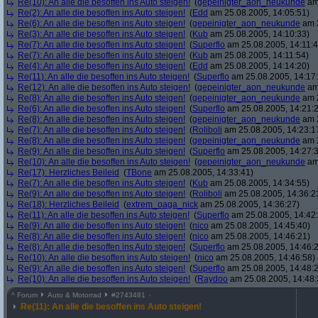
Re(10): An alle die besoffen ins Auto steigen!
(
gepeinigter_aon_neukunde
am 
Re(2): An alle die besoffen ins Auto steigen!
(
Edd
am 25.08.2005, 14:05:51)
Re(6): An alle die besoffen ins Auto steigen!
(
gepeinigter_aon_neukunde
am 2
Re(3): An alle die besoffen ins Auto steigen!
(
Kub
am 25.08.2005, 14:10:33)
Re(7): An alle die besoffen ins Auto steigen!
(
Superflo
am 25.08.2005, 14:11:4
Re(7): An alle die besoffen ins Auto steigen!
(
Kub
am 25.08.2005, 14:11:54)
Re(4): An alle die besoffen ins Auto steigen!
(
Edd
am 25.08.2005, 14:14:20)
Re(11): An alle die besoffen ins Auto steigen!
(
Superflo
am 25.08.2005, 14:17
Re(12): An alle die besoffen ins Auto steigen!
(
gepeinigter_aon_neukunde
am 
Re(8): An alle die besoffen ins Auto steigen!
(
gepeinigter_aon_neukunde
am 2
Re(6): An alle die besoffen ins Auto steigen!
(
Superflo
am 25.08.2005, 14:21:
Re(8): An alle die besoffen ins Auto steigen!
(
gepeinigter_aon_neukunde
am 2
Re(7): An alle die besoffen ins Auto steigen!
(
Roliboli
am 25.08.2005, 14:23:1
Re(8): An alle die besoffen ins Auto steigen!
(
gepeinigter_aon_neukunde
am 2
Re(9): An alle die besoffen ins Auto steigen!
(
Superflo
am 25.08.2005, 14:27:
Re(10): An alle die besoffen ins Auto steigen!
(
gepeinigter_aon_neukunde
am 
Re(17): Herzliches Beileid
(
TBone
am 25.08.2005, 14:33:41)
Re(7): An alle die besoffen ins Auto steigen!
(
Kub
am 25.08.2005, 14:34:55)
Re(9): An alle die besoffen ins Auto steigen!
(
Roliboli
am 25.08.2005, 14:36:2
Re(18): Herzliches Beileid
(
extrem_oaga_nick
am 25.08.2005, 14:36:27)
Re(11): An alle die besoffen ins Auto steigen!
(
Superflo
am 25.08.2005, 14:42
Re(9): An alle die besoffen ins Auto steigen!
(
nico
am 25.08.2005, 14:45:40)
Re(8): An alle die besoffen ins Auto steigen!
(
nico
am 25.08.2005, 14:46:21)
Re(8): An alle die besoffen ins Auto steigen!
(
Superflo
am 25.08.2005, 14:46:
Re(10): An alle die besoffen ins Auto steigen!
(
nico
am 25.08.2005, 14:46:58)
Re(9): An alle die besoffen ins Auto steigen!
(
Superflo
am 25.08.2005, 14:48:
Re(10): An alle die besoffen ins Auto steigen!
(
Raydoo
am 25.08.2005, 14:48:
^
Forum
Auto & Motorrad
#
2743481
Re(11): An alle die besoffen ins Auto steigen!