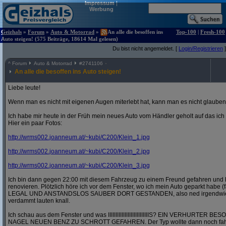
Impressum
|
Werbung
Geizhals
»
Forum
»
Auto & Motorrad
»
An alle die besoffen ins
Top-100
|
Fresh-100
Auto steigen! (575 Beiträge, 18614 Mal gelesen)
Du bist nicht angemeldet. [
Login/Registrieren
]
^
Forum
Auto & Motorrad
#
2741106
An alle die besoffen ins Auto steigen!
Liebe leute!
Wenn man es nicht mit eigenen Augen miterlebt hat, kann man es nicht glauben
Ich habe mir heute in der Früh mein neues Auto vom Händler geholt auf das ic
Hier ein paar Fotos:
http:/
/
wrms002.joanneum.at/
~kubi/
C200/
Klein_1.jpg
http:/
/
wrms002.joanneum.at/
~kubi/
C200/
Klein_2.jpg
http:/
/
wrms002.joanneum.at/
~kubi/
C200/
Klein_3.jpg
Ich bin dann gegen 22:00 mit diesem Fahrzeug zu einem Freund gefahren und 
renovieren. Plötzlich höre ich vor dem Fenster, wo ich mein Auto geparkt habe (
LEGAL UND ANSTANDSLOS SAUBER DORT GESTANDEN, also ned irgendwie in 
verdammt lauten knall.
Ich schau aus dem Fenster und was IIIIIIIIIIIIIIIIIIIIIIIIIIIS? EIN VERHURT
NAGEL NEUEN BENZ ZU SCHROTT GEFAHREN. Der Typ wollte dann noch fahre