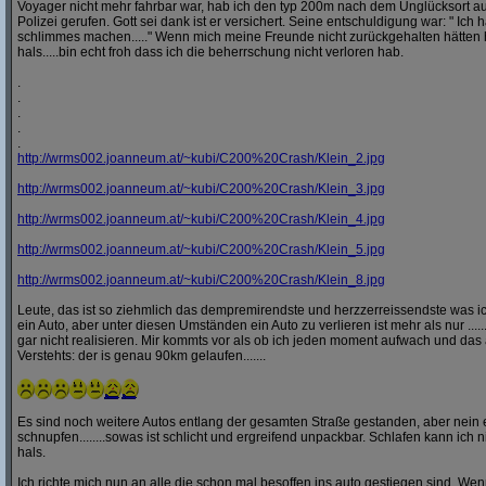
Voyager nicht mehr fahrbar war, hab ich den typ 200m nach dem Unglücksort a
Polizei gerufen. Gott sei dank ist er versichert. Seine entschuldigung war: " Ich ha
schlimmes machen....." Wenn mich meine Freunde nicht zurückgehalten hätten h
hals.....bin echt froh dass ich die beherrschung nicht verloren hab.
.
.
.
.
.
http:/
/
wrms002.joanneum.at/
~kubi/
C200%20Crash/
Klein_2.jpg
http:/
/
wrms002.joanneum.at/
~kubi/
C200%20Crash/
Klein_3.jpg
http:/
/
wrms002.joanneum.at/
~kubi/
C200%20Crash/
Klein_4.jpg
http:/
/
wrms002.joanneum.at/
~kubi/
C200%20Crash/
Klein_5.jpg
http:/
/
wrms002.joanneum.at/
~kubi/
C200%20Crash/
Klein_8.jpg
Leute, das ist so ziehmlich das dempremirendste und herzzerreissendste was ic
ein Auto, aber unter diesen Umständen ein Auto zu verlieren ist mehr als nur ........
gar nicht realisieren. Mir kommts vor als ob ich jeden moment aufwach und das 
Verstehts: der is genau 90km gelaufen.......
Es sind noch weitere Autos entlang der gesamten Straße gestanden, aber nei
schnupfen........sowas ist schlicht und ergreifend unpackbar. Schlafen kann ich n
hals.
Ich richte mich nun an alle die schon mal besoffen ins auto gestiegen sind