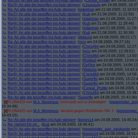
Re(16): An alle die besoffen ins Auto steigen!
(
Cereal_Poster
am 19.08.2005, 
Re(3): An alle die besoffen ins Auto steigen!
(
Linupaule
am 19.08.2005, 18:37
Re: An alle die besoffen ins Auto steigen!
(
sstephan
am 21.08.2005, 11:16:57)
Re(2): An alle die besoffen ins Auto steigen!
(
Kub
am 21.08.2005, 11:22:56)
Re(3): An alle die besoffen ins Auto steigen!
(
sstephan
am 21.08.2005, 11:27:
Re(4): An alle die besoffen ins Auto steigen!
(
Kub
am 21.08.2005, 11:28:46)
Re(5): An alle die besoffen ins Auto steigen!
(
sstephan
am 21.08.2005, 11:29:
Re(6): An alle die besoffen ins Auto steigen!
(
Kub
am 21.08.2005, 11:30:38)
Re: An alle die besoffen ins Auto steigen!
(
Watussi
am 24.08.2005, 09:22:17)
Re: An alle die besoffen ins Auto steigen!
(
nico
am 24.08.2005, 09:27:16)
Re(2): An alle die besoffen ins Auto steigen!
(
Chris464
am 24.08.2005, 12:27:
Re(3): An alle die besoffen ins Auto steigen!
(
nico
am 24.08.2005, 12:39:01)
Re(4): An alle die besoffen ins Auto steigen!
(
Chris464
am 24.08.2005, 13:00:
Re(8): An alle die besoffen ins Auto steigen!
(
Roliboli
am 24.08.2005, 13:04:1
Re(2): An alle die besoffen ins Auto steigen!
(
OoPee
am 24.08.2005, 14:06:12
Re(5): An alle die besoffen ins Auto steigen!
(
Watussi
am 24.08.2005, 14:43:1
Re(6): An alle die besoffen ins Auto steigen!
(
Chris464
am 24.08.2005, 14:56:
Re(5): An alle die besoffen ins Auto steigen!
(
Superflo
am 24.08.2005, 15:22:
Re(4): An alle die besoffen ins Auto steigen!
(
Superflo
am 24.08.2005, 15:26:
Re(2): An alle die besoffen ins Auto steigen!
(
Cereal_Poster
am 24.08.2005, 1
Re(2): An alle die besoffen ins Auto steigen!
(
Chris464
am 24.08.2005, 15:38:
Re: An alle die besoffen ins Auto steigen!
(
Superflo
am 24.08.2005, 15:43:36)
PLONKED von
M.A. Morpheus
: hörst jetzt auf zu beleidigen
(
gepeinigter_ao
16:34:48)
PLONKED von
M.A. Morpheus
: Verstoß gegen Richtlinien Pkt. 3
(
gepeinigte
16:43:15)
Re: An alle die besoffen ins Auto steigen!
(
bones14
am 24.08.2005, 16:45:24)
Re: Gehört Dir eh...
(
Kub
am 24.08.2005, 16:46:41)
Re(2): An alle die besoffen ins Auto steigen!
(
gepeinigter_aon_neukunde
am 2
Re(3): An alle die besoffen ins Auto steigen!
(
bones14
am 24.08.2005, 16:51: