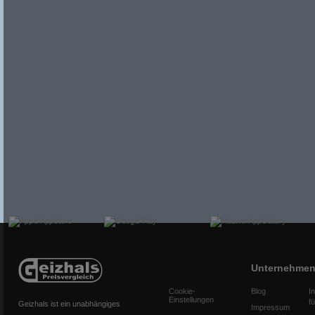
Unternehme
Cookie-
Blog
I
Einstellungen
f
Geizhals ist ein unabhängiges
Impressum