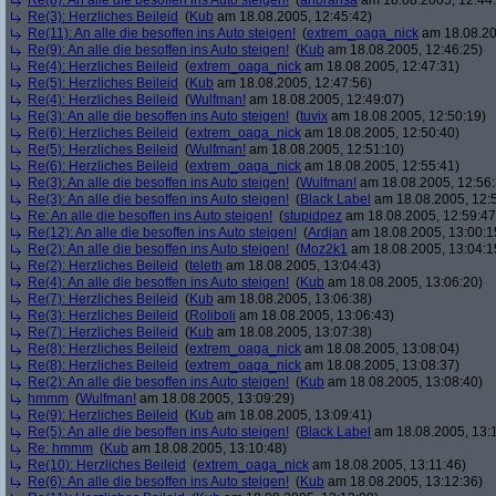
Re(8): An alle die besoffen ins Auto steigen!
(
anbransa
am 18.08.2005, 12:44
Re(3): Herzliches Beileid
(
Kub
am 18.08.2005, 12:45:42)
Re(11): An alle die besoffen ins Auto steigen!
(
extrem_oaga_nick
am 18.08.20
Re(9): An alle die besoffen ins Auto steigen!
(
Kub
am 18.08.2005, 12:46:25)
Re(4): Herzliches Beileid
(
extrem_oaga_nick
am 18.08.2005, 12:47:31)
Re(5): Herzliches Beileid
(
Kub
am 18.08.2005, 12:47:56)
Re(4): Herzliches Beileid
(
Wulfman!
am 18.08.2005, 12:49:07)
Re(3): An alle die besoffen ins Auto steigen!
(
tuvix
am 18.08.2005, 12:50:19)
Re(6): Herzliches Beileid
(
extrem_oaga_nick
am 18.08.2005, 12:50:40)
Re(5): Herzliches Beileid
(
Wulfman!
am 18.08.2005, 12:51:10)
Re(6): Herzliches Beileid
(
extrem_oaga_nick
am 18.08.2005, 12:55:41)
Re(3): An alle die besoffen ins Auto steigen!
(
Wulfman!
am 18.08.2005, 12:56:
Re(3): An alle die besoffen ins Auto steigen!
(
Black Label
am 18.08.2005, 12:
Re: An alle die besoffen ins Auto steigen!
(
stupidpez
am 18.08.2005, 12:59:47
Re(12): An alle die besoffen ins Auto steigen!
(
Ardjan
am 18.08.2005, 13:00:1
Re(2): An alle die besoffen ins Auto steigen!
(
Moz2k1
am 18.08.2005, 13:04:1
Re(2): Herzliches Beileid
(
teleth
am 18.08.2005, 13:04:43)
Re(4): An alle die besoffen ins Auto steigen!
(
Kub
am 18.08.2005, 13:06:20)
Re(7): Herzliches Beileid
(
Kub
am 18.08.2005, 13:06:38)
Re(3): Herzliches Beileid
(
Roliboli
am 18.08.2005, 13:06:43)
Re(7): Herzliches Beileid
(
Kub
am 18.08.2005, 13:07:38)
Re(8): Herzliches Beileid
(
extrem_oaga_nick
am 18.08.2005, 13:08:04)
Re(8): Herzliches Beileid
(
extrem_oaga_nick
am 18.08.2005, 13:08:37)
Re(2): An alle die besoffen ins Auto steigen!
(
Kub
am 18.08.2005, 13:08:40)
hmmm
(
Wulfman!
am 18.08.2005, 13:09:29)
Re(9): Herzliches Beileid
(
Kub
am 18.08.2005, 13:09:41)
Re(5): An alle die besoffen ins Auto steigen!
(
Black Label
am 18.08.2005, 13:
Re: hmmm
(
Kub
am 18.08.2005, 13:10:48)
Re(10): Herzliches Beileid
(
extrem_oaga_nick
am 18.08.2005, 13:11:46)
Re(6): An alle die besoffen ins Auto steigen!
(
Kub
am 18.08.2005, 13:12:36)