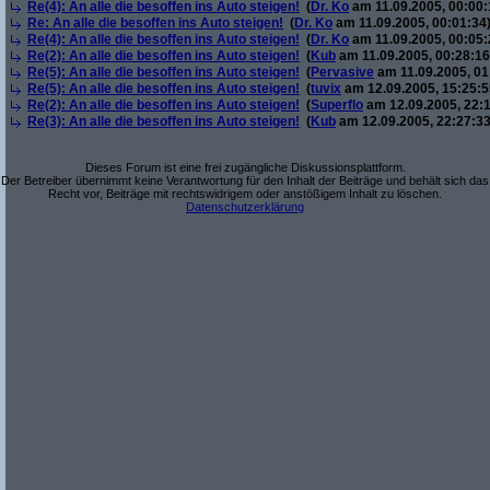
Re(4): An alle die besoffen ins Auto steigen!
(
Dr. Ko
am 11.09.2005, 00:00:
Re: An alle die besoffen ins Auto steigen!
(
Dr. Ko
am 11.09.2005, 00:01:34
Re(4): An alle die besoffen ins Auto steigen!
(
Dr. Ko
am 11.09.2005, 00:05:
Re(2): An alle die besoffen ins Auto steigen!
(
Kub
am 11.09.2005, 00:28:16
Re(5): An alle die besoffen ins Auto steigen!
(
Pervasive
am 11.09.2005, 01
Re(5): An alle die besoffen ins Auto steigen!
(
tuvix
am 12.09.2005, 15:25:5
Re(2): An alle die besoffen ins Auto steigen!
(
Superflo
am 12.09.2005, 22:1
Re(3): An alle die besoffen ins Auto steigen!
(
Kub
am 12.09.2005, 22:27:33
Dieses Forum ist eine frei zugängliche Diskussionsplattform.
Der Betreiber übernimmt keine Verantwortung für den Inhalt der Beiträge und behält sich das
Recht vor, Beiträge mit rechtswidrigem oder anstößigem Inhalt zu löschen.
Datenschutzerklärung