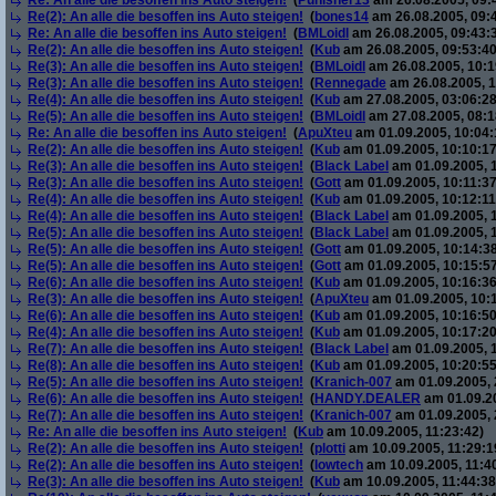
Re: An alle die besoffen ins Auto steigen!
(
Punisher13
am 26.08.2005, 09:
Re(2): An alle die besoffen ins Auto steigen!
(
bones14
am 26.08.2005, 09:
Re: An alle die besoffen ins Auto steigen!
(
BMLoidl
am 26.08.2005, 09:43:
Re(2): An alle die besoffen ins Auto steigen!
(
Kub
am 26.08.2005, 09:53:40
Re(3): An alle die besoffen ins Auto steigen!
(
BMLoidl
am 26.08.2005, 10:1
Re(3): An alle die besoffen ins Auto steigen!
(
Rennegade
am 26.08.2005, 1
Re(4): An alle die besoffen ins Auto steigen!
(
Kub
am 27.08.2005, 03:06:28
Re(5): An alle die besoffen ins Auto steigen!
(
BMLoidl
am 27.08.2005, 08:1
Re: An alle die besoffen ins Auto steigen!
(
ApuXteu
am 01.09.2005, 10:04:
Re(2): An alle die besoffen ins Auto steigen!
(
Kub
am 01.09.2005, 10:10:17
Re(3): An alle die besoffen ins Auto steigen!
(
Black Label
am 01.09.2005, 1
Re(3): An alle die besoffen ins Auto steigen!
(
Gott
am 01.09.2005, 10:11:37
Re(4): An alle die besoffen ins Auto steigen!
(
Kub
am 01.09.2005, 10:12:11
Re(4): An alle die besoffen ins Auto steigen!
(
Black Label
am 01.09.2005, 
Re(5): An alle die besoffen ins Auto steigen!
(
Black Label
am 01.09.2005, 
Re(5): An alle die besoffen ins Auto steigen!
(
Gott
am 01.09.2005, 10:14:38
Re(5): An alle die besoffen ins Auto steigen!
(
Gott
am 01.09.2005, 10:15:57
Re(6): An alle die besoffen ins Auto steigen!
(
Kub
am 01.09.2005, 10:16:36
Re(3): An alle die besoffen ins Auto steigen!
(
ApuXteu
am 01.09.2005, 10:
Re(6): An alle die besoffen ins Auto steigen!
(
Kub
am 01.09.2005, 10:16:50
Re(4): An alle die besoffen ins Auto steigen!
(
Kub
am 01.09.2005, 10:17:20
Re(7): An alle die besoffen ins Auto steigen!
(
Black Label
am 01.09.2005, 
Re(8): An alle die besoffen ins Auto steigen!
(
Kub
am 01.09.2005, 10:20:55
Re(5): An alle die besoffen ins Auto steigen!
(
Kranich-007
am 01.09.2005, 
Re(6): An alle die besoffen ins Auto steigen!
(
HANDY.DEALER
am 01.09.20
Re(7): An alle die besoffen ins Auto steigen!
(
Kranich-007
am 01.09.2005, 
Re: An alle die besoffen ins Auto steigen!
(
Kub
am 10.09.2005, 11:23:42)
Re(2): An alle die besoffen ins Auto steigen!
(
plotti
am 10.09.2005, 11:29:1
Re(2): An alle die besoffen ins Auto steigen!
(
lowtech
am 10.09.2005, 11:4
Re(3): An alle die besoffen ins Auto steigen!
(
Kub
am 10.09.2005, 11:44:38