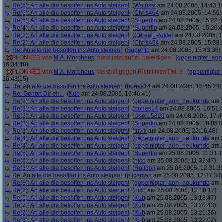
Re(5): An alle die besoffen ins Auto steigen!
(
Watussi
am 24.08.2005, 14:43:1
Re(6): An alle die besoffen ins Auto steigen!
(
Chris464
am 24.08.2005, 14:56:
Re(5): An alle die besoffen ins Auto steigen!
(
Superflo
am 24.08.2005, 15:22:
Re(4): An alle die besoffen ins Auto steigen!
(
Superflo
am 24.08.2005, 15:26:
Re(2): An alle die besoffen ins Auto steigen!
(
Cereal_Poster
am 24.08.2005, 1
Re(2): An alle die besoffen ins Auto steigen!
(
Chris464
am 24.08.2005, 15:38:
Re: An alle die besoffen ins Auto steigen!
(
Superflo
am 24.08.2005, 15:43:36)
PLONKED von
M.A. Morpheus
: hörst jetzt auf zu beleidigen
(
gepeinigter_ao
16:34:48)
PLONKED von
M.A. Morpheus
: Verstoß gegen Richtlinien Pkt. 3
(
gepeinigte
16:43:15)
Re: An alle die besoffen ins Auto steigen!
(
bones14
am 24.08.2005, 16:45:24)
Re: Gehört Dir eh...
(
Kub
am 24.08.2005, 16:46:41)
Re(2): An alle die besoffen ins Auto steigen!
(
gepeinigter_aon_neukunde
am 2
Re(3): An alle die besoffen ins Auto steigen!
(
bones14
am 24.08.2005, 16:51:
Re(3): An alle die besoffen ins Auto steigen!
(
User15820
am 24.08.2005, 17:4
Re(3): An alle die besoffen ins Auto steigen!
(
Superflo
am 24.08.2005, 18:05:
Re(3): An alle die besoffen ins Auto steigen!
(
tuvix
am 24.08.2005, 22:16:48)
Re(4): An alle die besoffen ins Auto steigen!
(
gepeinigter_aon_neukunde
am 2
Re(4): An alle die besoffen ins Auto steigen!
(
gepeinigter_aon_neukunde
am 2
Re(5): An alle die besoffen ins Auto steigen!
(
Superflo
am 25.08.2005, 11:31:1
Re(5): An alle die besoffen ins Auto steigen!
(
nico
am 25.08.2005, 11:32:47)
Re(3): An alle die besoffen ins Auto steigen!
(
Roliboli
am 25.08.2005, 12:31:3
Re: An alle die besoffen ins Auto steigen!
(
piiceman
am 25.08.2005, 12:37:34
Re(6): An alle die besoffen ins Auto steigen!
(
gepeinigter_aon_neukunde
am 2
Re(2): An alle die besoffen ins Auto steigen!
(
nico
am 25.08.2005, 13:10:17)
Re(5): An alle die besoffen ins Auto steigen!
(
Kub
am 25.08.2005, 13:18:47)
Re(7): An alle die besoffen ins Auto steigen!
(
Kub
am 25.08.2005, 13:20:43)
Re(2): An alle die besoffen ins Auto steigen!
(
Kub
am 25.08.2005, 13:21:26)
Re(3): An alle die besoffen ins Auto steigen!
(
Kub
am 25.08.2005, 13:22:02)