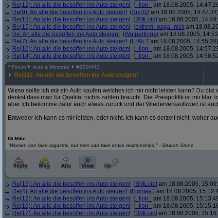
Re(12): An alle die besoffen ins Auto steigen!
(
_lion_
am 18.08.2005, 14:47:2
Re(9): An alle die besoffen ins Auto steigen!
(
Srv-02
am 18.08.2005, 14:47:34
Re(13): An alle die besoffen ins Auto steigen!
(
BMLoidl
am 18.08.2005, 14:48
Re(15): An alle die besoffen ins Auto steigen!
(
extrem_oaga_nick
am 18.08.20
Re: An alle die besoffen ins Auto steigen!
(
Wulpertinger
am 18.08.2005, 14:53
Re(7): An alle die besoffen ins Auto steigen!
(
LrAk.T
am 18.08.2005, 14:55:28
Re(10): An alle die besoffen ins Auto steigen!
(
_lion_
am 18.08.2005, 14:57:2
Re(14): An alle die besoffen ins Auto steigen!
(
_lion_
am 18.08.2005, 14:58:5
^
Forum
Auto & Motorrad
#
2724442
Re(11): An alle die besoffen ins Auto steigen!
Wieso sollte ich mir ein Auto kaufen welches ich mir nicht leisten kann? Du bis
denkst dass man für Qualität nichts zahlen braucht. Die Preispolitik ist mir klar. 
aber ich bekomme dafür auch etwas zurück und der Wiederverkaufswert ist auc
Entweder ich kann es mir leisten, oder nicht. Ich kann es derzeit nicht, woher a
lG Mike
"
Women can fake orgasms, but men can fake entire relationships." - Sharon Stone
Re(15): An alle die besoffen ins Auto steigen!
(
BMLoidl
am 18.08.2005, 15:09
Re(4): An alle die besoffen ins Auto steigen!
(
thomas1
am 18.08.2005, 15:12:
Re(12): An alle die besoffen ins Auto steigen!
(
_lion_
am 18.08.2005, 15:13:4
Re(16): An alle die besoffen ins Auto steigen!
(
_lion_
am 18.08.2005, 15:15:1
Re(17): An alle die besoffen ins Auto steigen!
(
BMLoidl
am 18.08.2005, 15:16