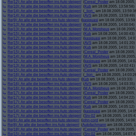
Re(12): An alle die besoffen ins Auto steigen!
(
Cereal_Poster
am 18.08.2005, 
Re(10): An alle die besoffen ins Auto steigen!
(
Kub
am 18.08.2005, 13:58:58)
Re(14): An alle die besoffen ins Auto steigen!
(
_lion_
am 18.08.2005, 13:59:3
Re(14): An alle die besoffen ins Auto steigen!
(
AVS
am 18.08.2005, 13:59:49)
Re(9): An alle die besoffen ins Auto steigen!
(
kasiquasi
am 18.08.2005, 13:59
Re(13): An alle die besoffen ins Auto steigen!
(
Kub
am 18.08.2005, 14:00:04)
Re(13): An alle die besoffen ins Auto steigen!
(
M.A. Morpheus
am 18.08.2005,
Re(15): An alle die besoffen ins Auto steigen!
(
Kub
am 18.08.2005, 14:00:43)
Re(12): An alle die besoffen ins Auto steigen!
(
kasiquasi
am 18.08.2005, 14:0
Re(15): An alle die besoffen ins Auto steigen!
(
AVS
am 18.08.2005, 14:01:20)
Re(14): An alle die besoffen ins Auto steigen!
(
Kub
am 18.08.2005, 14:01:33)
Re(15): An alle die besoffen ins Auto steigen!
(
Cereal_Poster
am 18.08.2005, 
Re(14): An alle die besoffen ins Auto steigen!
(
M.A. Morpheus
am 18.08.2005,
Re(12): An alle die besoffen ins Auto steigen!
(
kasiquasi
am 18.08.2005, 14:0
Re(13): An alle die besoffen ins Auto steigen!
(
AVS
am 18.08.2005, 14:02:41)
Re(15): An alle die besoffen ins Auto steigen!
(
Cereal_Poster
am 18.08.2005, 
Re(16): An alle die besoffen ins Auto steigen!
(
_lion_
am 18.08.2005, 14:03:2
Re(2): An alle die besoffen ins Auto steigen!
(
Kub
am 18.08.2005, 14:03:33)
Re(16): An alle die besoffen ins Auto steigen!
(
AVS
am 18.08.2005, 14:03:35)
Re(16): An alle die besoffen ins Auto steigen!
(
M.A. Morpheus
am 18.08.2005,
Re(17): An alle die besoffen ins Auto steigen!
(
Cereal_Poster
am 18.08.2005, 
Re(17): An alle die besoffen ins Auto steigen!
(
Kub
am 18.08.2005, 14:04:22)
Re(17): An alle die besoffen ins Auto steigen!
(
Cereal_Poster
am 18.08.2005, 
Re(14): An alle die besoffen ins Auto steigen!
(
Kub
am 18.08.2005, 14:05:12)
Re(14): An alle die besoffen ins Auto steigen!
(
kasiquasi
am 18.08.2005, 14:0
Re(17): An alle die besoffen ins Auto steigen!
(
Srv-02
am 18.08.2005, 14:05:4
Re(6): An alle die besoffen ins Auto steigen!
(
john-cord
am 18.08.2005, 14:06
Re(8): An alle die besoffen ins Auto steigen!
(
Autofachmann
am 18.08.2005, 1
Re(18): An alle die besoffen ins Auto steigen!
(
Cereal_Poster
am 18.08.2005, 
Re(15): An alle die besoffen ins Auto steigen!
(
Srv-02
am 18.08.2005, 14:07:4