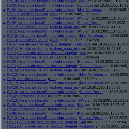
Re(10): An alle die besoffen ins Auto steigen!
(
AVS
am 18.08.2005, 13:37:03)
Re(3): An alle die besoffen ins Auto steigen!
(
stupidpez
am 18.08.2005, 13:38
Re(8): An alle die besoffen ins Auto steigen!
(
M.A. Morpheus
am 18.08.2005, 
Re(11): Herzliches Beileid
(
AVS
am 18.08.2005, 13:39:47)
Re(9): An alle die besoffen ins Auto steigen!
(
AVS
am 18.08.2005, 13:40:56)
Re(9): An alle die besoffen ins Auto steigen!
(
Cereal_Poster
am 18.08.2005, 1
Re(12): Herzliches Beileid
(
extrem_oaga_nick
am 18.08.2005, 13:41:21)
Re(7): An alle die besoffen ins Auto steigen!
(
AVS
am 18.08.2005, 13:42:08)
Re(10): An alle die besoffen ins Auto steigen!
(
M.A. Morpheus
am 18.08.2005,
Re(13): Herzliches Beileid
(
AVS
am 18.08.2005, 13:42:59)
Re: An alle die besoffen ins Auto steigen!
(
User15820
am 18.08.2005, 13:43:
Re(14): Herzliches Beileid
(
extrem_oaga_nick
am 18.08.2005, 13:45:31)
Re(11): An alle die besoffen ins Auto steigen!
(
AVS
am 18.08.2005, 13:45:45)
Re(15): Herzliches Beileid
(
AVS
am 18.08.2005, 13:46:56)
Re(8): An alle die besoffen ins Auto steigen!
(
Hornet
am 18.08.2005, 13:47:19
Re(11): An alle die besoffen ins Auto steigen!
(
Cereal_Poster
am 18.08.2005, 
Re(16): Herzliches Beileid
(
extrem_oaga_nick
am 18.08.2005, 13:51:05)
Re(12): An alle die besoffen ins Auto steigen!
(
M.A. Morpheus
am 18.08.2005,
Re(9): Herzliches Beileid
(
Kub
am 18.08.2005, 13:53:58)
Re(12): An alle die besoffen ins Auto steigen!
(
M.A. Morpheus
am 18.08.2005,
Re(10): Herzliches Beileid
(
extrem_oaga_nick
am 18.08.2005, 13:55:09)
Re(13): An alle die besoffen ins Auto steigen!
(
Cereal_Poster
am 18.08.2005, 
Re(4): Herzliches Beileid
(
Kub
am 18.08.2005, 13:56:06)
Re(12): An alle die besoffen ins Auto steigen!
(
AVS
am 18.08.2005, 13:56:15)
Re(8): An alle die besoffen ins Auto steigen!
(
Kub
am 18.08.2005, 13:57:16)
Re(4): Herzliches Beileid
(
teleth
am 18.08.2005, 13:57:32)
Re(9): An alle die besoffen ins Auto steigen!
(
Kub
am 18.08.2005, 13:57:40)
Re(13): An alle die besoffen ins Auto steigen!
(
Cereal_Poster
am 18.08.2005, 
Re(11): An alle die besoffen ins Auto steigen!
(
Kub
am 18.08.2005, 13:58:04)
Re(11): An alle die besoffen ins Auto steigen!
(
kasiquasi
am 18.08.2005, 13:5