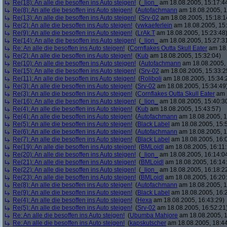
Re(18): An alle die besoffen ins Auto steigen!
(
_lion_
am 18.08.2005, 15:17:4
Re(8): An alle die besoffen ins Auto steigen!
(
Autofachmann
am 18.08.2005, 1
Re(13): An alle die besoffen ins Auto steigen!
(
Srv-02
am 18.08.2005, 15:18:1
Re(2): An alle die besoffen ins Auto steigen!
(
vwkaeferlein
am 18.08.2005, 15:
Re(9): An alle die besoffen ins Auto steigen!
(
LrAk.T
am 18.08.2005, 15:23:48
Re(14): An alle die besoffen ins Auto steigen!
(
_lion_
am 18.08.2005, 15:27:3
Re: An alle die besoffen ins Auto steigen!
(
Cornflakes Outta Skull Eater
am 18.
Re(2): An alle die besoffen ins Auto steigen!
(
Kub
am 18.08.2005, 15:32:04)
Re(10): An alle die besoffen ins Auto steigen!
(
Autofachmann
am 18.08.2005, 
Re(15): An alle die besoffen ins Auto steigen!
(
Srv-02
am 18.08.2005, 15:33:2
Re(11): An alle die besoffen ins Auto steigen!
(
Roliboli
am 18.08.2005, 15:34:
Re(3): An alle die besoffen ins Auto steigen!
(
Srv-02
am 18.08.2005, 15:34:49
Re(3): An alle die besoffen ins Auto steigen!
(
Cornflakes Outta Skull Eater
am 1
Re(16): An alle die besoffen ins Auto steigen!
(
_lion_
am 18.08.2005, 15:40:3
Re(4): An alle die besoffen ins Auto steigen!
(
Kub
am 18.08.2005, 15:43:57)
Re(4): An alle die besoffen ins Auto steigen!
(
Autofachmann
am 18.08.2005, 1
Re(5): An alle die besoffen ins Auto steigen!
(
Black Label
am 18.08.2005, 15:
Re(6): An alle die besoffen ins Auto steigen!
(
Autofachmann
am 18.08.2005, 1
Re(7): An alle die besoffen ins Auto steigen!
(
Black Label
am 18.08.2005, 16:
Re(19): An alle die besoffen ins Auto steigen!
(
BMLoidl
am 18.08.2005, 16:11:
Re(20): An alle die besoffen ins Auto steigen!
(
_lion_
am 18.08.2005, 16:14:0
Re(21): An alle die besoffen ins Auto steigen!
(
BMLoidl
am 18.08.2005, 16:14
Re(22): An alle die besoffen ins Auto steigen!
(
_lion_
am 18.08.2005, 16:18:2
Re(23): An alle die besoffen ins Auto steigen!
(
BMLoidl
am 18.08.2005, 16:20
Re(8): An alle die besoffen ins Auto steigen!
(
Autofachmann
am 18.08.2005, 1
Re(9): An alle die besoffen ins Auto steigen!
(
Black Label
am 18.08.2005, 16:2
Re(4): An alle die besoffen ins Auto steigen!
(
Hexa
am 18.08.2005, 16:43:29)
Re(5): An alle die besoffen ins Auto steigen!
(
Srv-02
am 18.08.2005, 16:52:21
Re: An alle die besoffen ins Auto steigen!
(
Ubumba Mahjore
am 18.08.2005, 1
Re: An alle die besoffen ins Auto steigen!
(
kapskutscher
am 18.08.2005, 18:44