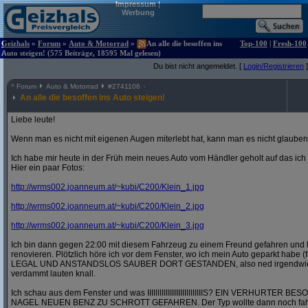
Impressum
|
Werbung
Geizhals
»
Forum
»
Auto & Motorrad
»
An alle die besoffen ins
Top-100
|
Fresh-100
Auto steigen! (575 Beiträge, 18595 Mal gelesen)
Du bist nicht angemeldet. [
Login/Registrieren
]
^
Forum
Auto & Motorrad
#
2741106
An alle die besoffen ins Auto steigen!
Liebe leute!
Wenn man es nicht mit eigenen Augen miterlebt hat, kann man es nicht glauben
Ich habe mir heute in der Früh mein neues Auto vom Händler geholt auf das ic
Hier ein paar Fotos:
http:/
/
wrms002.joanneum.at/
~kubi/
C200/
Klein_1.jpg
http:/
/
wrms002.joanneum.at/
~kubi/
C200/
Klein_2.jpg
http:/
/
wrms002.joanneum.at/
~kubi/
C200/
Klein_3.jpg
Ich bin dann gegen 22:00 mit diesem Fahrzeug zu einem Freund gefahren und 
renovieren. Plötzlich höre ich vor dem Fenster, wo ich mein Auto geparkt habe (
LEGAL UND ANSTANDSLOS SAUBER DORT GESTANDEN, also ned irgendwie in 
verdammt lauten knall.
Ich schau aus dem Fenster und was IIIIIIIIIIIIIIIIIIIIIIIIIIIS? EIN VERHURT
NAGEL NEUEN BENZ ZU SCHROTT GEFAHREN. Der Typ wollte dann noch fahre