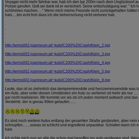
Voyager nicht mehr fahrbar war, hab ich den typ 200m nach dem Unglücksort a
Polizei gerufen. Gott sei dank ist er versichert. Seine entschuldigung war: " Ich ha
schlimmes machen....." Wenn mich meine Freunde nicht zurückgehalten hätten h
hals.....bin echt froh dass ich die beherrschung nicht verloren hab.
.
.
.
.
.
http:/
/
wrms002.joanneum.at/
~kubi/
C200%20Crash/
Klein_2.jpg
http:/
/
wrms002.joanneum.at/
~kubi/
C200%20Crash/
Klein_3.jpg
http:/
/
wrms002.joanneum.at/
~kubi/
C200%20Crash/
Klein_4.jpg
http:/
/
wrms002.joanneum.at/
~kubi/
C200%20Crash/
Klein_5.jpg
http:/
/
wrms002.joanneum.at/
~kubi/
C200%20Crash/
Klein_8.jpg
Leute, das ist so ziehmlich das dempremirendste und herzzerreissendste was ic
ein Auto, aber unter diesen Umständen ein Auto zu verlieren ist mehr als nur ........
gar nicht realisieren. Mir kommts vor als ob ich jeden moment aufwach und das 
Verstehts: der is genau 90km gelaufen.......
Es sind noch weitere Autos entlang der gesamten Straße gestanden, aber nei
schnupfen........sowas ist schlicht und ergreifend unpackbar. Schlafen kann ich n
hals.
Ich richte mich nun an alle die schon mal besoffen ins auto gestiegen sind