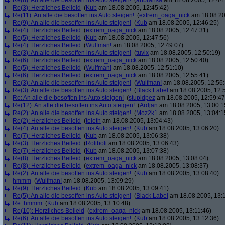
Re(8): An alle die besoffen ins Auto steigen!
(
anbransa
am 18.08.2005, 12:44
Re(3): Herzliches Beileid
(
Kub
am 18.08.2005, 12:45:42)
Re(11): An alle die besoffen ins Auto steigen!
(
extrem_oaga_nick
am 18.08.20
Re(9): An alle die besoffen ins Auto steigen!
(
Kub
am 18.08.2005, 12:46:25)
Re(4): Herzliches Beileid
(
extrem_oaga_nick
am 18.08.2005, 12:47:31)
Re(5): Herzliches Beileid
(
Kub
am 18.08.2005, 12:47:56)
Re(4): Herzliches Beileid
(
Wulfman!
am 18.08.2005, 12:49:07)
Re(3): An alle die besoffen ins Auto steigen!
(
tuvix
am 18.08.2005, 12:50:19)
Re(6): Herzliches Beileid
(
extrem_oaga_nick
am 18.08.2005, 12:50:40)
Re(5): Herzliches Beileid
(
Wulfman!
am 18.08.2005, 12:51:10)
Re(6): Herzliches Beileid
(
extrem_oaga_nick
am 18.08.2005, 12:55:41)
Re(3): An alle die besoffen ins Auto steigen!
(
Wulfman!
am 18.08.2005, 12:56:
Re(3): An alle die besoffen ins Auto steigen!
(
Black Label
am 18.08.2005, 12:
Re: An alle die besoffen ins Auto steigen!
(
stupidpez
am 18.08.2005, 12:59:47
Re(12): An alle die besoffen ins Auto steigen!
(
Ardjan
am 18.08.2005, 13:00:1
Re(2): An alle die besoffen ins Auto steigen!
(
Moz2k1
am 18.08.2005, 13:04:1
Re(2): Herzliches Beileid
(
teleth
am 18.08.2005, 13:04:43)
Re(4): An alle die besoffen ins Auto steigen!
(
Kub
am 18.08.2005, 13:06:20)
Re(7): Herzliches Beileid
(
Kub
am 18.08.2005, 13:06:38)
Re(3): Herzliches Beileid
(
Roliboli
am 18.08.2005, 13:06:43)
Re(7): Herzliches Beileid
(
Kub
am 18.08.2005, 13:07:38)
Re(8): Herzliches Beileid
(
extrem_oaga_nick
am 18.08.2005, 13:08:04)
Re(8): Herzliches Beileid
(
extrem_oaga_nick
am 18.08.2005, 13:08:37)
Re(2): An alle die besoffen ins Auto steigen!
(
Kub
am 18.08.2005, 13:08:40)
hmmm
(
Wulfman!
am 18.08.2005, 13:09:29)
Re(9): Herzliches Beileid
(
Kub
am 18.08.2005, 13:09:41)
Re(5): An alle die besoffen ins Auto steigen!
(
Black Label
am 18.08.2005, 13:
Re: hmmm
(
Kub
am 18.08.2005, 13:10:48)
Re(10): Herzliches Beileid
(
extrem_oaga_nick
am 18.08.2005, 13:11:46)
Re(6): An alle die besoffen ins Auto steigen!
(
Kub
am 18.08.2005, 13:12:36)