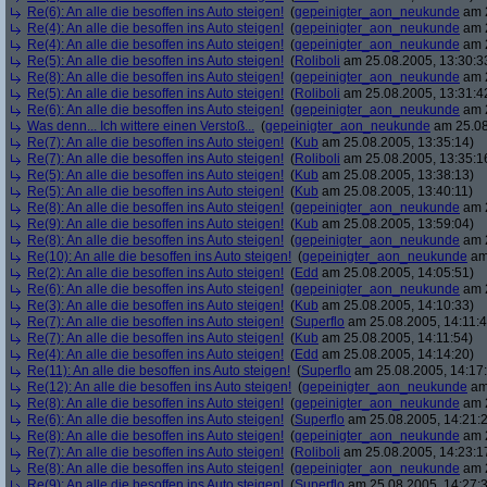
Re(6): An alle die besoffen ins Auto steigen!
(
gepeinigter_aon_neukunde
am 2
Re(4): An alle die besoffen ins Auto steigen!
(
gepeinigter_aon_neukunde
am 2
Re(4): An alle die besoffen ins Auto steigen!
(
gepeinigter_aon_neukunde
am 2
Re(5): An alle die besoffen ins Auto steigen!
(
Roliboli
am 25.08.2005, 13:30:3
Re(8): An alle die besoffen ins Auto steigen!
(
gepeinigter_aon_neukunde
am 2
Re(5): An alle die besoffen ins Auto steigen!
(
Roliboli
am 25.08.2005, 13:31:4
Re(6): An alle die besoffen ins Auto steigen!
(
gepeinigter_aon_neukunde
am 2
Was denn... Ich wittere einen Verstoß...
(
gepeinigter_aon_neukunde
am 25.08
Re(7): An alle die besoffen ins Auto steigen!
(
Kub
am 25.08.2005, 13:35:14)
Re(7): An alle die besoffen ins Auto steigen!
(
Roliboli
am 25.08.2005, 13:35:1
Re(5): An alle die besoffen ins Auto steigen!
(
Kub
am 25.08.2005, 13:38:13)
Re(5): An alle die besoffen ins Auto steigen!
(
Kub
am 25.08.2005, 13:40:11)
Re(8): An alle die besoffen ins Auto steigen!
(
gepeinigter_aon_neukunde
am 2
Re(9): An alle die besoffen ins Auto steigen!
(
Kub
am 25.08.2005, 13:59:04)
Re(8): An alle die besoffen ins Auto steigen!
(
gepeinigter_aon_neukunde
am 2
Re(10): An alle die besoffen ins Auto steigen!
(
gepeinigter_aon_neukunde
am 
Re(2): An alle die besoffen ins Auto steigen!
(
Edd
am 25.08.2005, 14:05:51)
Re(6): An alle die besoffen ins Auto steigen!
(
gepeinigter_aon_neukunde
am 2
Re(3): An alle die besoffen ins Auto steigen!
(
Kub
am 25.08.2005, 14:10:33)
Re(7): An alle die besoffen ins Auto steigen!
(
Superflo
am 25.08.2005, 14:11:4
Re(7): An alle die besoffen ins Auto steigen!
(
Kub
am 25.08.2005, 14:11:54)
Re(4): An alle die besoffen ins Auto steigen!
(
Edd
am 25.08.2005, 14:14:20)
Re(11): An alle die besoffen ins Auto steigen!
(
Superflo
am 25.08.2005, 14:17
Re(12): An alle die besoffen ins Auto steigen!
(
gepeinigter_aon_neukunde
am 
Re(8): An alle die besoffen ins Auto steigen!
(
gepeinigter_aon_neukunde
am 2
Re(6): An alle die besoffen ins Auto steigen!
(
Superflo
am 25.08.2005, 14:21:
Re(8): An alle die besoffen ins Auto steigen!
(
gepeinigter_aon_neukunde
am 2
Re(7): An alle die besoffen ins Auto steigen!
(
Roliboli
am 25.08.2005, 14:23:1
Re(8): An alle die besoffen ins Auto steigen!
(
gepeinigter_aon_neukunde
am 2
Re(9): An alle die besoffen ins Auto steigen!
(
Superflo
am 25.08.2005, 14:27: