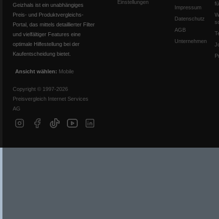
Einstellungen
f
Geizhals ist ein unabhängiges
Impressum
Preis- und Produktvergleichs-
W
Datenschutz
s
Portal, das mittels detaillierter Filter
AGB
T
und vielfältiger Features eine
Unternehmen
optimale Hilfestellung bei der
J
Kaufentscheidung bietet.
P
Ansicht wählen:
Mobile
Copyright © 1997-2026
Preisvergleich Internet Services
AG