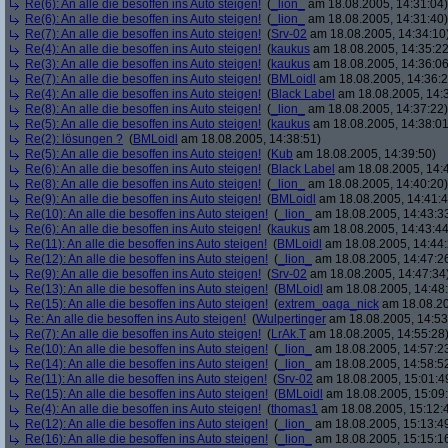
Re(6): An alle die besoffen ins Auto steigen!
(
_lion_
am 18.08.2005, 14:31:04)
Re(6): An alle die besoffen ins Auto steigen!
(
_lion_
am 18.08.2005, 14:31:40)
Re(7): An alle die besoffen ins Auto steigen!
(
Srv-02
am 18.08.2005, 14:34:10
Re(4): An alle die besoffen ins Auto steigen!
(
kaukus
am 18.08.2005, 14:35:22
Re(3): An alle die besoffen ins Auto steigen!
(
kaukus
am 18.08.2005, 14:36:06
Re(7): An alle die besoffen ins Auto steigen!
(
BMLoidl
am 18.08.2005, 14:36:2
Re(4): An alle die besoffen ins Auto steigen!
(
Black Label
am 18.08.2005, 14:
Re(8): An alle die besoffen ins Auto steigen!
(
_lion_
am 18.08.2005, 14:37:22)
Re(5): An alle die besoffen ins Auto steigen!
(
kaukus
am 18.08.2005, 14:38:01
Re(2): lösungen ?
(
BMLoidl
am 18.08.2005, 14:38:51)
Re(5): An alle die besoffen ins Auto steigen!
(
Kub
am 18.08.2005, 14:39:50)
Re(6): An alle die besoffen ins Auto steigen!
(
Black Label
am 18.08.2005, 14:
Re(8): An alle die besoffen ins Auto steigen!
(
_lion_
am 18.08.2005, 14:40:20)
Re(9): An alle die besoffen ins Auto steigen!
(
BMLoidl
am 18.08.2005, 14:41:4
Re(10): An alle die besoffen ins Auto steigen!
(
_lion_
am 18.08.2005, 14:43:3
Re(6): An alle die besoffen ins Auto steigen!
(
kaukus
am 18.08.2005, 14:43:44
Re(11): An alle die besoffen ins Auto steigen!
(
BMLoidl
am 18.08.2005, 14:44:
Re(12): An alle die besoffen ins Auto steigen!
(
_lion_
am 18.08.2005, 14:47:2
Re(9): An alle die besoffen ins Auto steigen!
(
Srv-02
am 18.08.2005, 14:47:34
Re(13): An alle die besoffen ins Auto steigen!
(
BMLoidl
am 18.08.2005, 14:48
Re(15): An alle die besoffen ins Auto steigen!
(
extrem_oaga_nick
am 18.08.20
Re: An alle die besoffen ins Auto steigen!
(
Wulpertinger
am 18.08.2005, 14:53
Re(7): An alle die besoffen ins Auto steigen!
(
LrAk.T
am 18.08.2005, 14:55:28
Re(10): An alle die besoffen ins Auto steigen!
(
_lion_
am 18.08.2005, 14:57:2
Re(14): An alle die besoffen ins Auto steigen!
(
_lion_
am 18.08.2005, 14:58:5
Re(11): An alle die besoffen ins Auto steigen!
(
Srv-02
am 18.08.2005, 15:01:4
Re(15): An alle die besoffen ins Auto steigen!
(
BMLoidl
am 18.08.2005, 15:09
Re(4): An alle die besoffen ins Auto steigen!
(
thomas1
am 18.08.2005, 15:12:
Re(12): An alle die besoffen ins Auto steigen!
(
_lion_
am 18.08.2005, 15:13:4
Re(16): An alle die besoffen ins Auto steigen!
(
_lion_
am 18.08.2005, 15:15:1