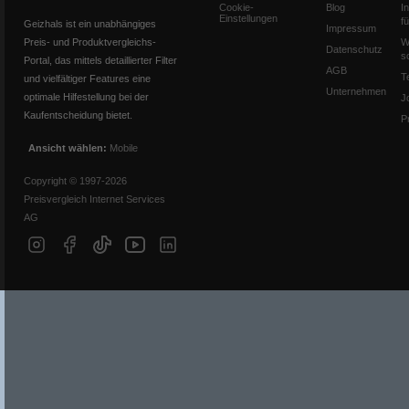
Cookie-
Blog
I
Einstellungen
f
Geizhals ist ein unabhängiges
Impressum
Preis- und Produktvergleichs-
W
Datenschutz
s
Portal, das mittels detaillierter Filter
AGB
T
und vielfältiger Features eine
Unternehmen
optimale Hilfestellung bei der
J
Kaufentscheidung bietet.
P
Ansicht wählen:
Mobile
Copyright © 1997-2026
Preisvergleich Internet Services
AG