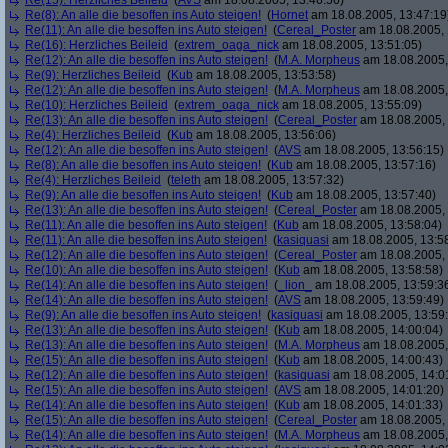
Re(15): Herzliches Beileid
(
AVS
am 18.08.2005, 13:46:56)
Re(8): An alle die besoffen ins Auto steigen!
(
Hornet
am 18.08.2005, 13:47:19
Re(11): An alle die besoffen ins Auto steigen!
(
Cereal_Poster
am 18.08.2005, 
Re(16): Herzliches Beileid
(
extrem_oaga_nick
am 18.08.2005, 13:51:05)
Re(12): An alle die besoffen ins Auto steigen!
(
M.A. Morpheus
am 18.08.2005,
Re(9): Herzliches Beileid
(
Kub
am 18.08.2005, 13:53:58)
Re(12): An alle die besoffen ins Auto steigen!
(
M.A. Morpheus
am 18.08.2005,
Re(10): Herzliches Beileid
(
extrem_oaga_nick
am 18.08.2005, 13:55:09)
Re(13): An alle die besoffen ins Auto steigen!
(
Cereal_Poster
am 18.08.2005, 
Re(4): Herzliches Beileid
(
Kub
am 18.08.2005, 13:56:06)
Re(12): An alle die besoffen ins Auto steigen!
(
AVS
am 18.08.2005, 13:56:15)
Re(8): An alle die besoffen ins Auto steigen!
(
Kub
am 18.08.2005, 13:57:16)
Re(4): Herzliches Beileid
(
teleth
am 18.08.2005, 13:57:32)
Re(9): An alle die besoffen ins Auto steigen!
(
Kub
am 18.08.2005, 13:57:40)
Re(13): An alle die besoffen ins Auto steigen!
(
Cereal_Poster
am 18.08.2005, 
Re(11): An alle die besoffen ins Auto steigen!
(
Kub
am 18.08.2005, 13:58:04)
Re(11): An alle die besoffen ins Auto steigen!
(
kasiquasi
am 18.08.2005, 13:5
Re(12): An alle die besoffen ins Auto steigen!
(
Cereal_Poster
am 18.08.2005, 
Re(10): An alle die besoffen ins Auto steigen!
(
Kub
am 18.08.2005, 13:58:58)
Re(14): An alle die besoffen ins Auto steigen!
(
_lion_
am 18.08.2005, 13:59:3
Re(14): An alle die besoffen ins Auto steigen!
(
AVS
am 18.08.2005, 13:59:49)
Re(9): An alle die besoffen ins Auto steigen!
(
kasiquasi
am 18.08.2005, 13:59
Re(13): An alle die besoffen ins Auto steigen!
(
Kub
am 18.08.2005, 14:00:04)
Re(13): An alle die besoffen ins Auto steigen!
(
M.A. Morpheus
am 18.08.2005,
Re(15): An alle die besoffen ins Auto steigen!
(
Kub
am 18.08.2005, 14:00:43)
Re(12): An alle die besoffen ins Auto steigen!
(
kasiquasi
am 18.08.2005, 14:0
Re(15): An alle die besoffen ins Auto steigen!
(
AVS
am 18.08.2005, 14:01:20)
Re(14): An alle die besoffen ins Auto steigen!
(
Kub
am 18.08.2005, 14:01:33)
Re(15): An alle die besoffen ins Auto steigen!
(
Cereal_Poster
am 18.08.2005, 
Re(14): An alle die besoffen ins Auto steigen!
(
M.A. Morpheus
am 18.08.2005,