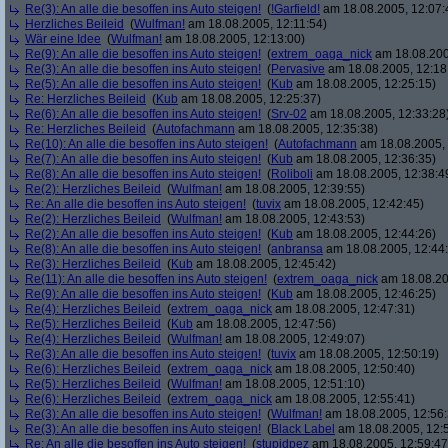
Re(3): An alle die besoffen ins Auto steigen!
(
!Garfield!
am 18.08.2005, 12:07:
Herzliches Beileid
(
Wulfman!
am 18.08.2005, 12:11:54)
Wär eine Idee
(
Wulfman!
am 18.08.2005, 12:13:00)
Re(9): An alle die besoffen ins Auto steigen!
(
extrem_oaga_nick
am 18.08.200
Re(3): An alle die besoffen ins Auto steigen!
(
Pervasive
am 18.08.2005, 12:18
Re(5): An alle die besoffen ins Auto steigen!
(
Kub
am 18.08.2005, 12:25:15)
Re: Herzliches Beileid
(
Kub
am 18.08.2005, 12:25:37)
Re(6): An alle die besoffen ins Auto steigen!
(
Srv-02
am 18.08.2005, 12:33:28
Re: Herzliches Beileid
(
Autofachmann
am 18.08.2005, 12:35:38)
Re(10): An alle die besoffen ins Auto steigen!
(
Autofachmann
am 18.08.2005, 
Re(7): An alle die besoffen ins Auto steigen!
(
Kub
am 18.08.2005, 12:36:35)
Re(8): An alle die besoffen ins Auto steigen!
(
Roliboli
am 18.08.2005, 12:38:4
Re(2): Herzliches Beileid
(
Wulfman!
am 18.08.2005, 12:39:55)
Re: An alle die besoffen ins Auto steigen!
(
tuvix
am 18.08.2005, 12:42:45)
Re(2): Herzliches Beileid
(
Wulfman!
am 18.08.2005, 12:43:53)
Re(2): An alle die besoffen ins Auto steigen!
(
Kub
am 18.08.2005, 12:44:26)
Re(8): An alle die besoffen ins Auto steigen!
(
anbransa
am 18.08.2005, 12:44
Re(3): Herzliches Beileid
(
Kub
am 18.08.2005, 12:45:42)
Re(11): An alle die besoffen ins Auto steigen!
(
extrem_oaga_nick
am 18.08.20
Re(9): An alle die besoffen ins Auto steigen!
(
Kub
am 18.08.2005, 12:46:25)
Re(4): Herzliches Beileid
(
extrem_oaga_nick
am 18.08.2005, 12:47:31)
Re(5): Herzliches Beileid
(
Kub
am 18.08.2005, 12:47:56)
Re(4): Herzliches Beileid
(
Wulfman!
am 18.08.2005, 12:49:07)
Re(3): An alle die besoffen ins Auto steigen!
(
tuvix
am 18.08.2005, 12:50:19)
Re(6): Herzliches Beileid
(
extrem_oaga_nick
am 18.08.2005, 12:50:40)
Re(5): Herzliches Beileid
(
Wulfman!
am 18.08.2005, 12:51:10)
Re(6): Herzliches Beileid
(
extrem_oaga_nick
am 18.08.2005, 12:55:41)
Re(3): An alle die besoffen ins Auto steigen!
(
Wulfman!
am 18.08.2005, 12:56:
Re(3): An alle die besoffen ins Auto steigen!
(
Black Label
am 18.08.2005, 12:
Re: An alle die besoffen ins Auto steigen!
(
stupidpez
am 18.08.2005, 12:59:47