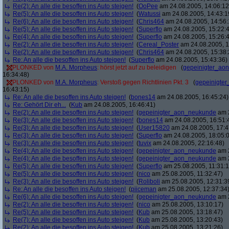
Re(2): An alle die besoffen ins Auto steigen!
(
OoPee
am 24.08.2005, 14:06:12
Re(5): An alle die besoffen ins Auto steigen!
(
Watussi
am 24.08.2005, 14:43:1
Re(6): An alle die besoffen ins Auto steigen!
(
Chris464
am 24.08.2005, 14:56:
Re(5): An alle die besoffen ins Auto steigen!
(
Superflo
am 24.08.2005, 15:22:
Re(4): An alle die besoffen ins Auto steigen!
(
Superflo
am 24.08.2005, 15:26:
Re(2): An alle die besoffen ins Auto steigen!
(
Cereal_Poster
am 24.08.2005, 1
Re(2): An alle die besoffen ins Auto steigen!
(
Chris464
am 24.08.2005, 15:38:
Re: An alle die besoffen ins Auto steigen!
(
Superflo
am 24.08.2005, 15:43:36)
PLONKED von
M.A. Morpheus
: hörst jetzt auf zu beleidigen
(
gepeinigter_ao
16:34:48)
PLONKED von
M.A. Morpheus
: Verstoß gegen Richtlinien Pkt. 3
(
gepeinigte
16:43:15)
Re: An alle die besoffen ins Auto steigen!
(
bones14
am 24.08.2005, 16:45:24)
Re: Gehört Dir eh...
(
Kub
am 24.08.2005, 16:46:41)
Re(2): An alle die besoffen ins Auto steigen!
(
gepeinigter_aon_neukunde
am 2
Re(3): An alle die besoffen ins Auto steigen!
(
bones14
am 24.08.2005, 16:51:
Re(3): An alle die besoffen ins Auto steigen!
(
User15820
am 24.08.2005, 17:4
Re(3): An alle die besoffen ins Auto steigen!
(
Superflo
am 24.08.2005, 18:05:
Re(3): An alle die besoffen ins Auto steigen!
(
tuvix
am 24.08.2005, 22:16:48)
Re(4): An alle die besoffen ins Auto steigen!
(
gepeinigter_aon_neukunde
am 2
Re(4): An alle die besoffen ins Auto steigen!
(
gepeinigter_aon_neukunde
am 2
Re(5): An alle die besoffen ins Auto steigen!
(
Superflo
am 25.08.2005, 11:31:1
Re(5): An alle die besoffen ins Auto steigen!
(
nico
am 25.08.2005, 11:32:47)
Re(3): An alle die besoffen ins Auto steigen!
(
Roliboli
am 25.08.2005, 12:31:3
Re: An alle die besoffen ins Auto steigen!
(
piiceman
am 25.08.2005, 12:37:34
Re(6): An alle die besoffen ins Auto steigen!
(
gepeinigter_aon_neukunde
am 2
Re(2): An alle die besoffen ins Auto steigen!
(
nico
am 25.08.2005, 13:10:17)
Re(5): An alle die besoffen ins Auto steigen!
(
Kub
am 25.08.2005, 13:18:47)
Re(7): An alle die besoffen ins Auto steigen!
(
Kub
am 25.08.2005, 13:20:43)
Re(2): An alle die besoffen ins Auto steigen!
(
Kub
am 25.08.2005, 13:21:26)