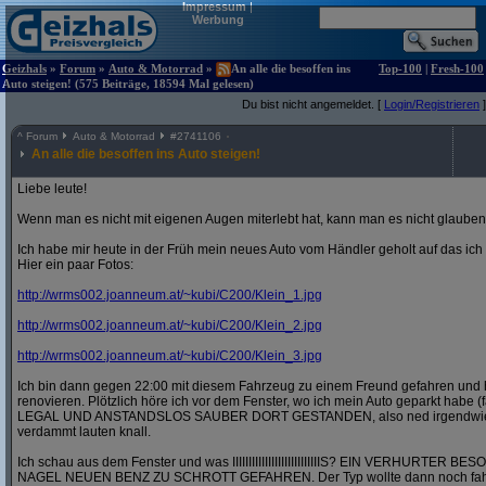
Impressum
|
Werbung
Geizhals
»
Forum
»
Auto & Motorrad
»
An alle die besoffen ins
Top-100
|
Fresh-100
Auto steigen! (575 Beiträge, 18594 Mal gelesen)
Du bist nicht angemeldet. [
Login/Registrieren
]
^
Forum
Auto & Motorrad
#
2741106
An alle die besoffen ins Auto steigen!
Liebe leute!
Wenn man es nicht mit eigenen Augen miterlebt hat, kann man es nicht glauben
Ich habe mir heute in der Früh mein neues Auto vom Händler geholt auf das ic
Hier ein paar Fotos:
http:/
/
wrms002.joanneum.at/
~kubi/
C200/
Klein_1.jpg
http:/
/
wrms002.joanneum.at/
~kubi/
C200/
Klein_2.jpg
http:/
/
wrms002.joanneum.at/
~kubi/
C200/
Klein_3.jpg
Ich bin dann gegen 22:00 mit diesem Fahrzeug zu einem Freund gefahren und 
renovieren. Plötzlich höre ich vor dem Fenster, wo ich mein Auto geparkt habe (
LEGAL UND ANSTANDSLOS SAUBER DORT GESTANDEN, also ned irgendwie in 
verdammt lauten knall.
Ich schau aus dem Fenster und was IIIIIIIIIIIIIIIIIIIIIIIIIIIS? EIN VERHURT
NAGEL NEUEN BENZ ZU SCHROTT GEFAHREN. Der Typ wollte dann noch fahre