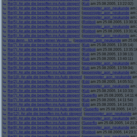
Re(3): An alle die besoffen ins Auto steigen!
(
Kub
am 25.08.2005, 13:22:02)
Re(6): An alle die besoffen ins Auto steigen!
(
gepeinigter_aon_neukunde
am 2
Re(4): An alle die besoffen ins Auto steigen!
(
gepeinigter_aon_neukunde
am 2
Re(4): An alle die besoffen ins Auto steigen!
(
gepeinigter_aon_neukunde
am 2
Re(5): An alle die besoffen ins Auto steigen!
(
Roliboli
am 25.08.2005, 13:30:3
Re(8): An alle die besoffen ins Auto steigen!
(
gepeinigter_aon_neukunde
am 2
Re(5): An alle die besoffen ins Auto steigen!
(
Roliboli
am 25.08.2005, 13:31:4
Re(6): An alle die besoffen ins Auto steigen!
(
gepeinigter_aon_neukunde
am 2
Was denn... Ich wittere einen Verstoß...
(
gepeinigter_aon_neukunde
am 25.08
Re(7): An alle die besoffen ins Auto steigen!
(
Kub
am 25.08.2005, 13:35:14)
Re(7): An alle die besoffen ins Auto steigen!
(
Roliboli
am 25.08.2005, 13:35:1
Re(5): An alle die besoffen ins Auto steigen!
(
Kub
am 25.08.2005, 13:38:13)
Re(5): An alle die besoffen ins Auto steigen!
(
Kub
am 25.08.2005, 13:40:11)
Re(8): An alle die besoffen ins Auto steigen!
(
gepeinigter_aon_neukunde
am 2
Re(9): An alle die besoffen ins Auto steigen!
(
Kub
am 25.08.2005, 13:59:04)
Re(8): An alle die besoffen ins Auto steigen!
(
gepeinigter_aon_neukunde
am 2
Re(10): An alle die besoffen ins Auto steigen!
(
gepeinigter_aon_neukunde
am 
Re(2): An alle die besoffen ins Auto steigen!
(
Edd
am 25.08.2005, 14:05:51)
Re(6): An alle die besoffen ins Auto steigen!
(
gepeinigter_aon_neukunde
am 2
Re(3): An alle die besoffen ins Auto steigen!
(
Kub
am 25.08.2005, 14:10:33)
Re(7): An alle die besoffen ins Auto steigen!
(
Superflo
am 25.08.2005, 14:11:4
Re(7): An alle die besoffen ins Auto steigen!
(
Kub
am 25.08.2005, 14:11:54)
Re(4): An alle die besoffen ins Auto steigen!
(
Edd
am 25.08.2005, 14:14:20)
Re(11): An alle die besoffen ins Auto steigen!
(
Superflo
am 25.08.2005, 14:17
Re(12): An alle die besoffen ins Auto steigen!
(
gepeinigter_aon_neukunde
am 
Re(8): An alle die besoffen ins Auto steigen!
(
gepeinigter_aon_neukunde
am 2
Re(6): An alle die besoffen ins Auto steigen!
(
Superflo
am 25.08.2005, 14:21:
Re(8): An alle die besoffen ins Auto steigen!
(
gepeinigter_aon_neukunde
am 2
Re(7): An alle die besoffen ins Auto steigen!
(
Roliboli
am 25.08.2005, 14:23:1
Re(8): An alle die besoffen ins Auto steigen!
(
gepeinigter_aon_neukunde
am 2