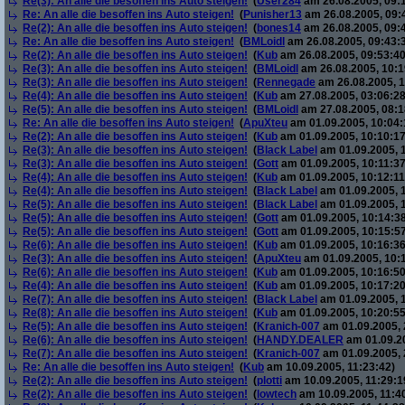
Re(3): An alle die besoffen ins Auto steigen!
(
User284
am 26.08.2005, 09:
Re: An alle die besoffen ins Auto steigen!
(
Punisher13
am 26.08.2005, 09:
Re(2): An alle die besoffen ins Auto steigen!
(
bones14
am 26.08.2005, 09:
Re: An alle die besoffen ins Auto steigen!
(
BMLoidl
am 26.08.2005, 09:43:
Re(2): An alle die besoffen ins Auto steigen!
(
Kub
am 26.08.2005, 09:53:40
Re(3): An alle die besoffen ins Auto steigen!
(
BMLoidl
am 26.08.2005, 10:1
Re(3): An alle die besoffen ins Auto steigen!
(
Rennegade
am 26.08.2005, 1
Re(4): An alle die besoffen ins Auto steigen!
(
Kub
am 27.08.2005, 03:06:28
Re(5): An alle die besoffen ins Auto steigen!
(
BMLoidl
am 27.08.2005, 08:1
Re: An alle die besoffen ins Auto steigen!
(
ApuXteu
am 01.09.2005, 10:04:
Re(2): An alle die besoffen ins Auto steigen!
(
Kub
am 01.09.2005, 10:10:17
Re(3): An alle die besoffen ins Auto steigen!
(
Black Label
am 01.09.2005, 1
Re(3): An alle die besoffen ins Auto steigen!
(
Gott
am 01.09.2005, 10:11:37
Re(4): An alle die besoffen ins Auto steigen!
(
Kub
am 01.09.2005, 10:12:11
Re(4): An alle die besoffen ins Auto steigen!
(
Black Label
am 01.09.2005, 
Re(5): An alle die besoffen ins Auto steigen!
(
Black Label
am 01.09.2005, 
Re(5): An alle die besoffen ins Auto steigen!
(
Gott
am 01.09.2005, 10:14:38
Re(5): An alle die besoffen ins Auto steigen!
(
Gott
am 01.09.2005, 10:15:57
Re(6): An alle die besoffen ins Auto steigen!
(
Kub
am 01.09.2005, 10:16:36
Re(3): An alle die besoffen ins Auto steigen!
(
ApuXteu
am 01.09.2005, 10:
Re(6): An alle die besoffen ins Auto steigen!
(
Kub
am 01.09.2005, 10:16:50
Re(4): An alle die besoffen ins Auto steigen!
(
Kub
am 01.09.2005, 10:17:20
Re(7): An alle die besoffen ins Auto steigen!
(
Black Label
am 01.09.2005, 
Re(8): An alle die besoffen ins Auto steigen!
(
Kub
am 01.09.2005, 10:20:55
Re(5): An alle die besoffen ins Auto steigen!
(
Kranich-007
am 01.09.2005, 
Re(6): An alle die besoffen ins Auto steigen!
(
HANDY.DEALER
am 01.09.20
Re(7): An alle die besoffen ins Auto steigen!
(
Kranich-007
am 01.09.2005, 
Re: An alle die besoffen ins Auto steigen!
(
Kub
am 10.09.2005, 11:23:42)
Re(2): An alle die besoffen ins Auto steigen!
(
plotti
am 10.09.2005, 11:29:1
Re(2): An alle die besoffen ins Auto steigen!
(
lowtech
am 10.09.2005, 11:4