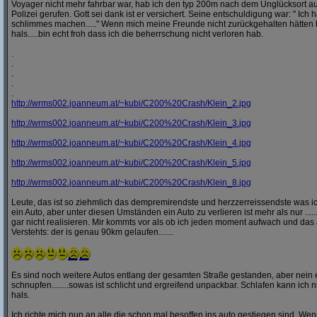
Voyager nicht mehr fahrbar war, hab ich den typ 200m nach dem Unglücksort a
Polizei gerufen. Gott sei dank ist er versichert. Seine entschuldigung war: " Ich ha
schlimmes machen....." Wenn mich meine Freunde nicht zurückgehalten hätten h
hals.....bin echt froh dass ich die beherrschung nicht verloren hab.
.
.
.
.
.
http:/
/
wrms002.joanneum.at/
~kubi/
C200%20Crash/
Klein_2.jpg
http:/
/
wrms002.joanneum.at/
~kubi/
C200%20Crash/
Klein_3.jpg
http:/
/
wrms002.joanneum.at/
~kubi/
C200%20Crash/
Klein_4.jpg
http:/
/
wrms002.joanneum.at/
~kubi/
C200%20Crash/
Klein_5.jpg
http:/
/
wrms002.joanneum.at/
~kubi/
C200%20Crash/
Klein_8.jpg
Leute, das ist so ziehmlich das dempremirendste und herzzerreissendste was ic
ein Auto, aber unter diesen Umständen ein Auto zu verlieren ist mehr als nur ........
gar nicht realisieren. Mir kommts vor als ob ich jeden moment aufwach und das 
Verstehts: der is genau 90km gelaufen.......
Es sind noch weitere Autos entlang der gesamten Straße gestanden, aber nei
schnupfen........sowas ist schlicht und ergreifend unpackbar. Schlafen kann ich n
hals.
Ich richte mich nun an alle die schon mal besoffen ins auto gestiegen sind