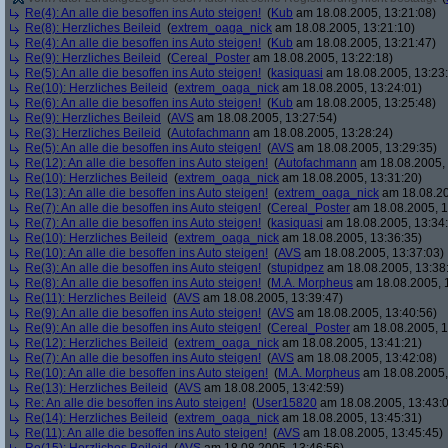
Re(4): An alle die besoffen ins Auto steigen!
(
Kub
am 18.08.2005, 13:21:08)
Re(8): Herzliches Beileid
(
extrem_oaga_nick
am 18.08.2005, 13:21:10)
Re(4): An alle die besoffen ins Auto steigen!
(
Kub
am 18.08.2005, 13:21:47)
Re(9): Herzliches Beileid
(
Cereal_Poster
am 18.08.2005, 13:22:18)
Re(5): An alle die besoffen ins Auto steigen!
(
kasiquasi
am 18.08.2005, 13:23
Re(10): Herzliches Beileid
(
extrem_oaga_nick
am 18.08.2005, 13:24:01)
Re(6): An alle die besoffen ins Auto steigen!
(
Kub
am 18.08.2005, 13:25:48)
Re(9): Herzliches Beileid
(
AVS
am 18.08.2005, 13:27:54)
Re(3): Herzliches Beileid
(
Autofachmann
am 18.08.2005, 13:28:24)
Re(5): An alle die besoffen ins Auto steigen!
(
AVS
am 18.08.2005, 13:29:35)
Re(12): An alle die besoffen ins Auto steigen!
(
Autofachmann
am 18.08.2005, 
Re(10): Herzliches Beileid
(
extrem_oaga_nick
am 18.08.2005, 13:31:20)
Re(13): An alle die besoffen ins Auto steigen!
(
extrem_oaga_nick
am 18.08.20
Re(7): An alle die besoffen ins Auto steigen!
(
Cereal_Poster
am 18.08.2005, 1
Re(7): An alle die besoffen ins Auto steigen!
(
kasiquasi
am 18.08.2005, 13:34
Re(10): Herzliches Beileid
(
extrem_oaga_nick
am 18.08.2005, 13:36:35)
Re(10): An alle die besoffen ins Auto steigen!
(
AVS
am 18.08.2005, 13:37:03)
Re(3): An alle die besoffen ins Auto steigen!
(
stupidpez
am 18.08.2005, 13:38
Re(8): An alle die besoffen ins Auto steigen!
(
M.A. Morpheus
am 18.08.2005, 
Re(11): Herzliches Beileid
(
AVS
am 18.08.2005, 13:39:47)
Re(9): An alle die besoffen ins Auto steigen!
(
AVS
am 18.08.2005, 13:40:56)
Re(9): An alle die besoffen ins Auto steigen!
(
Cereal_Poster
am 18.08.2005, 1
Re(12): Herzliches Beileid
(
extrem_oaga_nick
am 18.08.2005, 13:41:21)
Re(7): An alle die besoffen ins Auto steigen!
(
AVS
am 18.08.2005, 13:42:08)
Re(10): An alle die besoffen ins Auto steigen!
(
M.A. Morpheus
am 18.08.2005,
Re(13): Herzliches Beileid
(
AVS
am 18.08.2005, 13:42:59)
Re: An alle die besoffen ins Auto steigen!
(
User15820
am 18.08.2005, 13:43:
Re(14): Herzliches Beileid
(
extrem_oaga_nick
am 18.08.2005, 13:45:31)
Re(11): An alle die besoffen ins Auto steigen!
(
AVS
am 18.08.2005, 13:45:45)