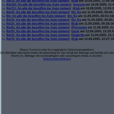
Re(3): An alle die besoffen ins Auto steigen!
(
Kub
am 10.09.2005, 11:44:38
Re(10): An alle die besoffen ins Auto steigen!
(
vexxon
am 10.09.2005, 11:4
Re(11): An alle die besoffen ins Auto steigen!
(
Kub
am 10.09.2005, 12:05:3
Re(4): An alle die besoffen ins Auto steigen!
(
Dr. Ko
am 11.09.2005, 00:00:
Re: An alle die besoffen ins Auto steigen!
(
Dr. Ko
am 11.09.2005, 00:01:34
Re(4): An alle die besoffen ins Auto steigen!
(
Dr. Ko
am 11.09.2005, 00:05:
Re(2): An alle die besoffen ins Auto steigen!
(
Kub
am 11.09.2005, 00:28:16
Re(5): An alle die besoffen ins Auto steigen!
(
Pervasive
am 11.09.2005, 01
Re(5): An alle die besoffen ins Auto steigen!
(
tuvix
am 12.09.2005, 15:25:5
Re(2): An alle die besoffen ins Auto steigen!
(
Superflo
am 12.09.2005, 22:1
Re(3): An alle die besoffen ins Auto steigen!
(
Kub
am 12.09.2005, 22:27:33
Dieses Forum ist eine frei zugängliche Diskussionsplattform.
Der Betreiber übernimmt keine Verantwortung für den Inhalt der Beiträge und behält sich das
Recht vor, Beiträge mit rechtswidrigem oder anstößigem Inhalt zu löschen.
Datenschutzerklärung