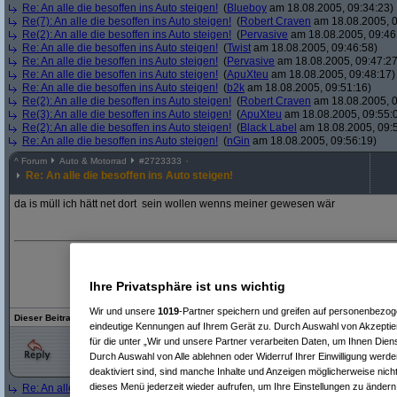
Re: An alle die besoffen ins Auto steigen!
(
Blueboy
am 18.08.2005, 09:34:23)
Re(7): An alle die besoffen ins Auto steigen!
(
Robert Craven
am 18.08.2005, 0
Re(2): An alle die besoffen ins Auto steigen!
(
Pervasive
am 18.08.2005, 09:46
Re: An alle die besoffen ins Auto steigen!
(
Twist
am 18.08.2005, 09:46:58)
Re: An alle die besoffen ins Auto steigen!
(
Pervasive
am 18.08.2005, 09:47:27
Re: An alle die besoffen ins Auto steigen!
(
ApuXteu
am 18.08.2005, 09:48:17)
Re: An alle die besoffen ins Auto steigen!
(
b2k
am 18.08.2005, 09:51:16)
Re(2): An alle die besoffen ins Auto steigen!
(
Robert Craven
am 18.08.2005, 0
Re(3): An alle die besoffen ins Auto steigen!
(
ApuXteu
am 18.08.2005, 09:55:
Re(2): An alle die besoffen ins Auto steigen!
(
Black Label
am 18.08.2005, 09:
Re: An alle die besoffen ins Auto steigen!
(
nGin
am 18.08.2005, 09:56:19)
^
Forum
Auto & Motorrad
#
2723333
Re: An alle die besoffen ins Auto steigen!
da is müll ich hätt net dort sein wollen wenns meiner gewesen wär
Ihre Privatsphäre ist uns wichtig
Wir und unsere
1019
-Partner speichern und greifen auf personenbezo
Dieser Beitrag bezieht sich auf eine
ältere Version
des beantworteten Postings!
eindeutige Kennungen auf Ihrem Gerät zu. Durch Auswahl von Akzeptier
für die unter „Wir und unsere Partner verarbeiten Daten, um Ihnen Dien
Durch Auswahl von Alle ablehnen oder Widerruf Ihrer Einwilligung werde
deaktiviert sind, sind manche Inhalte und Anzeigen möglicherweise nicht
dieses Menü jederzeit wieder aufrufen, um Ihre Einstellungen zu ändern 
Re: An alle die besoffen ins Auto steigen!
(
KarlToffel
am 18.08.2005, 10:11:21