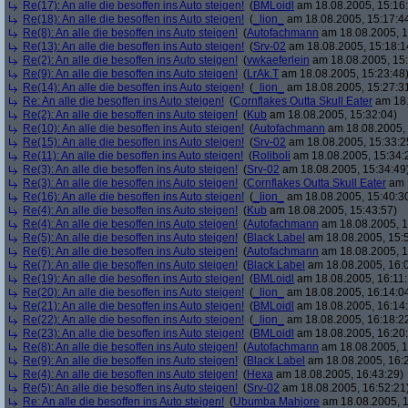
Re(17): An alle die besoffen ins Auto steigen!
(
BMLoidl
am 18.08.2005, 15:16
Re(18): An alle die besoffen ins Auto steigen!
(
_lion_
am 18.08.2005, 15:17:4
Re(8): An alle die besoffen ins Auto steigen!
(
Autofachmann
am 18.08.2005, 1
Re(13): An alle die besoffen ins Auto steigen!
(
Srv-02
am 18.08.2005, 15:18:1
Re(2): An alle die besoffen ins Auto steigen!
(
vwkaeferlein
am 18.08.2005, 15:
Re(9): An alle die besoffen ins Auto steigen!
(
LrAk.T
am 18.08.2005, 15:23:48
Re(14): An alle die besoffen ins Auto steigen!
(
_lion_
am 18.08.2005, 15:27:3
Re: An alle die besoffen ins Auto steigen!
(
Cornflakes Outta Skull Eater
am 18.
Re(2): An alle die besoffen ins Auto steigen!
(
Kub
am 18.08.2005, 15:32:04)
Re(10): An alle die besoffen ins Auto steigen!
(
Autofachmann
am 18.08.2005, 
Re(15): An alle die besoffen ins Auto steigen!
(
Srv-02
am 18.08.2005, 15:33:2
Re(11): An alle die besoffen ins Auto steigen!
(
Roliboli
am 18.08.2005, 15:34:
Re(3): An alle die besoffen ins Auto steigen!
(
Srv-02
am 18.08.2005, 15:34:49
Re(3): An alle die besoffen ins Auto steigen!
(
Cornflakes Outta Skull Eater
am 1
Re(16): An alle die besoffen ins Auto steigen!
(
_lion_
am 18.08.2005, 15:40:3
Re(4): An alle die besoffen ins Auto steigen!
(
Kub
am 18.08.2005, 15:43:57)
Re(4): An alle die besoffen ins Auto steigen!
(
Autofachmann
am 18.08.2005, 1
Re(5): An alle die besoffen ins Auto steigen!
(
Black Label
am 18.08.2005, 15:
Re(6): An alle die besoffen ins Auto steigen!
(
Autofachmann
am 18.08.2005, 1
Re(7): An alle die besoffen ins Auto steigen!
(
Black Label
am 18.08.2005, 16:
Re(19): An alle die besoffen ins Auto steigen!
(
BMLoidl
am 18.08.2005, 16:11:
Re(20): An alle die besoffen ins Auto steigen!
(
_lion_
am 18.08.2005, 16:14:0
Re(21): An alle die besoffen ins Auto steigen!
(
BMLoidl
am 18.08.2005, 16:14
Re(22): An alle die besoffen ins Auto steigen!
(
_lion_
am 18.08.2005, 16:18:2
Re(23): An alle die besoffen ins Auto steigen!
(
BMLoidl
am 18.08.2005, 16:20
Re(8): An alle die besoffen ins Auto steigen!
(
Autofachmann
am 18.08.2005, 1
Re(9): An alle die besoffen ins Auto steigen!
(
Black Label
am 18.08.2005, 16:2
Re(4): An alle die besoffen ins Auto steigen!
(
Hexa
am 18.08.2005, 16:43:29)
Re(5): An alle die besoffen ins Auto steigen!
(
Srv-02
am 18.08.2005, 16:52:21
Re: An alle die besoffen ins Auto steigen!
(
Ubumba Mahjore
am 18.08.2005, 1