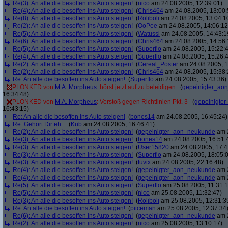
Re(3): An alle die besoffen ins Auto steigen!
(
nico
am 24.08.2005, 12:39:01)
Re(4): An alle die besoffen ins Auto steigen!
(
Chris464
am 24.08.2005, 13:00:
Re(8): An alle die besoffen ins Auto steigen!
(
Roliboli
am 24.08.2005, 13:04:1
Re(2): An alle die besoffen ins Auto steigen!
(
OoPee
am 24.08.2005, 14:06:12
Re(5): An alle die besoffen ins Auto steigen!
(
Watussi
am 24.08.2005, 14:43:1
Re(6): An alle die besoffen ins Auto steigen!
(
Chris464
am 24.08.2005, 14:56:
Re(5): An alle die besoffen ins Auto steigen!
(
Superflo
am 24.08.2005, 15:22:
Re(4): An alle die besoffen ins Auto steigen!
(
Superflo
am 24.08.2005, 15:26:
Re(2): An alle die besoffen ins Auto steigen!
(
Cereal_Poster
am 24.08.2005, 1
Re(2): An alle die besoffen ins Auto steigen!
(
Chris464
am 24.08.2005, 15:38:
Re: An alle die besoffen ins Auto steigen!
(
Superflo
am 24.08.2005, 15:43:36)
PLONKED von
M.A. Morpheus
: hörst jetzt auf zu beleidigen
(
gepeinigter_ao
16:34:48)
PLONKED von
M.A. Morpheus
: Verstoß gegen Richtlinien Pkt. 3
(
gepeinigte
16:43:15)
Re: An alle die besoffen ins Auto steigen!
(
bones14
am 24.08.2005, 16:45:24)
Re: Gehört Dir eh...
(
Kub
am 24.08.2005, 16:46:41)
Re(2): An alle die besoffen ins Auto steigen!
(
gepeinigter_aon_neukunde
am 2
Re(3): An alle die besoffen ins Auto steigen!
(
bones14
am 24.08.2005, 16:51:
Re(3): An alle die besoffen ins Auto steigen!
(
User15820
am 24.08.2005, 17:4
Re(3): An alle die besoffen ins Auto steigen!
(
Superflo
am 24.08.2005, 18:05:
Re(3): An alle die besoffen ins Auto steigen!
(
tuvix
am 24.08.2005, 22:16:48)
Re(4): An alle die besoffen ins Auto steigen!
(
gepeinigter_aon_neukunde
am 2
Re(4): An alle die besoffen ins Auto steigen!
(
gepeinigter_aon_neukunde
am 2
Re(5): An alle die besoffen ins Auto steigen!
(
Superflo
am 25.08.2005, 11:31:1
Re(5): An alle die besoffen ins Auto steigen!
(
nico
am 25.08.2005, 11:32:47)
Re(3): An alle die besoffen ins Auto steigen!
(
Roliboli
am 25.08.2005, 12:31:3
Re: An alle die besoffen ins Auto steigen!
(
piiceman
am 25.08.2005, 12:37:34
Re(6): An alle die besoffen ins Auto steigen!
(
gepeinigter_aon_neukunde
am 2
Re(2): An alle die besoffen ins Auto steigen!
(
nico
am 25.08.2005, 13:10:17)