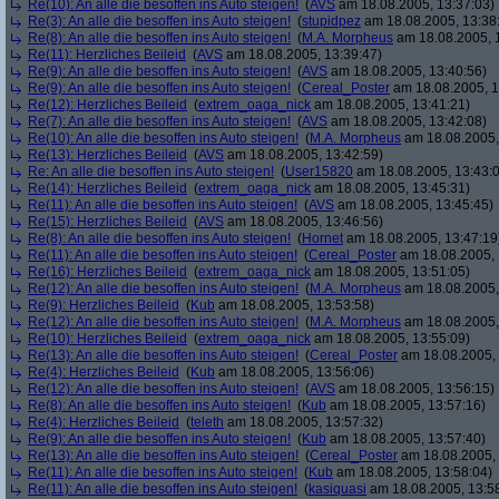
Re(10): An alle die besoffen ins Auto steigen!
(
AVS
am 18.08.2005, 13:37:03)
Re(3): An alle die besoffen ins Auto steigen!
(
stupidpez
am 18.08.2005, 13:38
Re(8): An alle die besoffen ins Auto steigen!
(
M.A. Morpheus
am 18.08.2005, 
Re(11): Herzliches Beileid
(
AVS
am 18.08.2005, 13:39:47)
Re(9): An alle die besoffen ins Auto steigen!
(
AVS
am 18.08.2005, 13:40:56)
Re(9): An alle die besoffen ins Auto steigen!
(
Cereal_Poster
am 18.08.2005, 1
Re(12): Herzliches Beileid
(
extrem_oaga_nick
am 18.08.2005, 13:41:21)
Re(7): An alle die besoffen ins Auto steigen!
(
AVS
am 18.08.2005, 13:42:08)
Re(10): An alle die besoffen ins Auto steigen!
(
M.A. Morpheus
am 18.08.2005,
Re(13): Herzliches Beileid
(
AVS
am 18.08.2005, 13:42:59)
Re: An alle die besoffen ins Auto steigen!
(
User15820
am 18.08.2005, 13:43:
Re(14): Herzliches Beileid
(
extrem_oaga_nick
am 18.08.2005, 13:45:31)
Re(11): An alle die besoffen ins Auto steigen!
(
AVS
am 18.08.2005, 13:45:45)
Re(15): Herzliches Beileid
(
AVS
am 18.08.2005, 13:46:56)
Re(8): An alle die besoffen ins Auto steigen!
(
Hornet
am 18.08.2005, 13:47:19
Re(11): An alle die besoffen ins Auto steigen!
(
Cereal_Poster
am 18.08.2005, 
Re(16): Herzliches Beileid
(
extrem_oaga_nick
am 18.08.2005, 13:51:05)
Re(12): An alle die besoffen ins Auto steigen!
(
M.A. Morpheus
am 18.08.2005,
Re(9): Herzliches Beileid
(
Kub
am 18.08.2005, 13:53:58)
Re(12): An alle die besoffen ins Auto steigen!
(
M.A. Morpheus
am 18.08.2005,
Re(10): Herzliches Beileid
(
extrem_oaga_nick
am 18.08.2005, 13:55:09)
Re(13): An alle die besoffen ins Auto steigen!
(
Cereal_Poster
am 18.08.2005, 
Re(4): Herzliches Beileid
(
Kub
am 18.08.2005, 13:56:06)
Re(12): An alle die besoffen ins Auto steigen!
(
AVS
am 18.08.2005, 13:56:15)
Re(8): An alle die besoffen ins Auto steigen!
(
Kub
am 18.08.2005, 13:57:16)
Re(4): Herzliches Beileid
(
teleth
am 18.08.2005, 13:57:32)
Re(9): An alle die besoffen ins Auto steigen!
(
Kub
am 18.08.2005, 13:57:40)
Re(13): An alle die besoffen ins Auto steigen!
(
Cereal_Poster
am 18.08.2005, 
Re(11): An alle die besoffen ins Auto steigen!
(
Kub
am 18.08.2005, 13:58:04)
Re(11): An alle die besoffen ins Auto steigen!
(
kasiquasi
am 18.08.2005, 13:5