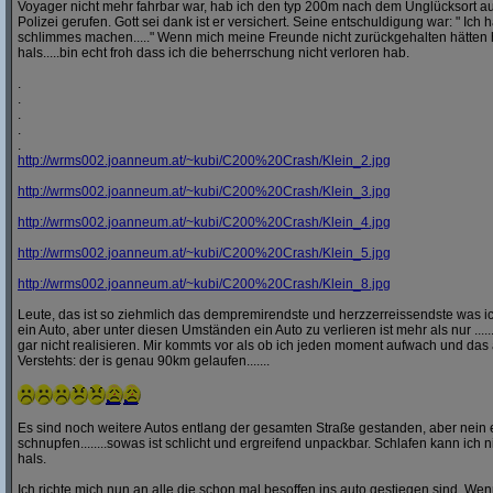
Voyager nicht mehr fahrbar war, hab ich den typ 200m nach dem Unglücksort a
Polizei gerufen. Gott sei dank ist er versichert. Seine entschuldigung war: " Ich ha
schlimmes machen....." Wenn mich meine Freunde nicht zurückgehalten hätten h
hals.....bin echt froh dass ich die beherrschung nicht verloren hab.
.
.
.
.
.
http:/
/
wrms002.joanneum.at/
~kubi/
C200%20Crash/
Klein_2.jpg
http:/
/
wrms002.joanneum.at/
~kubi/
C200%20Crash/
Klein_3.jpg
http:/
/
wrms002.joanneum.at/
~kubi/
C200%20Crash/
Klein_4.jpg
http:/
/
wrms002.joanneum.at/
~kubi/
C200%20Crash/
Klein_5.jpg
http:/
/
wrms002.joanneum.at/
~kubi/
C200%20Crash/
Klein_8.jpg
Leute, das ist so ziehmlich das dempremirendste und herzzerreissendste was ic
ein Auto, aber unter diesen Umständen ein Auto zu verlieren ist mehr als nur ........
gar nicht realisieren. Mir kommts vor als ob ich jeden moment aufwach und das 
Verstehts: der is genau 90km gelaufen.......
Es sind noch weitere Autos entlang der gesamten Straße gestanden, aber nei
schnupfen........sowas ist schlicht und ergreifend unpackbar. Schlafen kann ich n
hals.
Ich richte mich nun an alle die schon mal besoffen ins auto gestiegen sind