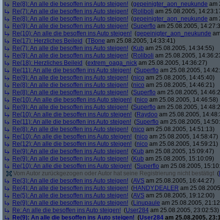
Re(8): An alle die besoffen ins Auto steigen!
(
gepeinigter_aon_neukunde
am 2
Re(7): An alle die besoffen ins Auto steigen!
(
Roliboli
am 25.08.2005, 14:23:1
Re(8): An alle die besoffen ins Auto steigen!
(
gepeinigter_aon_neukunde
am 2
Re(9): An alle die besoffen ins Auto steigen!
(
Superflo
am 25.08.2005, 14:27:
Re(10): An alle die besoffen ins Auto steigen!
(
gepeinigter_aon_neukunde
am 
Re(17): Herzliches Beileid
(
TBone
am 25.08.2005, 14:33:41)
Re(7): An alle die besoffen ins Auto steigen!
(
Kub
am 25.08.2005, 14:34:55)
Re(9): An alle die besoffen ins Auto steigen!
(
Roliboli
am 25.08.2005, 14:36:2
Re(18): Herzliches Beileid
(
extrem_oaga_nick
am 25.08.2005, 14:36:27)
Re(11): An alle die besoffen ins Auto steigen!
(
Superflo
am 25.08.2005, 14:42
Re(9): An alle die besoffen ins Auto steigen!
(
nico
am 25.08.2005, 14:45:40)
Re(8): An alle die besoffen ins Auto steigen!
(
nico
am 25.08.2005, 14:46:21)
Re(8): An alle die besoffen ins Auto steigen!
(
Superflo
am 25.08.2005, 14:46:
Re(10): An alle die besoffen ins Auto steigen!
(
nico
am 25.08.2005, 14:46:58)
Re(9): An alle die besoffen ins Auto steigen!
(
Superflo
am 25.08.2005, 14:48:
Re(10): An alle die besoffen ins Auto steigen!
(
Raydoo
am 25.08.2005, 14:48:
Re(11): An alle die besoffen ins Auto steigen!
(
Superflo
am 25.08.2005, 14:50
Re(8): An alle die besoffen ins Auto steigen!
(
nico
am 25.08.2005, 14:51:13)
Re(10): An alle die besoffen ins Auto steigen!
(
nico
am 25.08.2005, 14:58:47)
Re(12): An alle die besoffen ins Auto steigen!
(
nico
am 25.08.2005, 14:59:21)
Re(9): An alle die besoffen ins Auto steigen!
(
Kub
am 25.08.2005, 15:09:47)
Re(9): An alle die besoffen ins Auto steigen!
(
Kub
am 25.08.2005, 15:10:09)
Re(10): An alle die besoffen ins Auto steigen!
(
Superflo
am 25.08.2005, 15:10
Vom Autor zurückgezogen oder Autor hat seine Registrierung nicht bestätigt
(
Re(3): An alle die besoffen ins Auto steigen!
(
AVS
am 25.08.2005, 16:44:27)
Re(4): An alle die besoffen ins Auto steigen!
(
HANDY.DEALER
am 25.08.2005,
Re(5): An alle die besoffen ins Auto steigen!
(
AVS
am 25.08.2005, 19:12:00)
Re(9): An alle die besoffen ins Auto steigen!
(
Linupaule
am 25.08.2005, 21:12
Re: An alle die besoffen ins Auto steigen!
(
User284
am 25.08.2005, 23:02:53)
Re(9): An alle die besoffen ins Auto steigen!
(
User284
am 25.08.2005, 23: