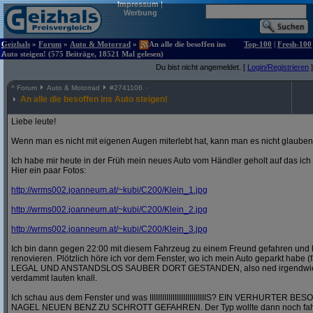
Impressum
|
Werbung
Geizhals
»
Forum
»
Auto & Motorrad
»
An alle die besoffen ins
Top-100
|
Fresh-100
Auto steigen! (575 Beiträge, 18521 Mal gelesen)
Du bist nicht angemeldet. [
Login/Registrieren
]
^
Forum
Auto & Motorrad
#
2741106
An alle die besoffen ins Auto steigen!
Liebe leute!
Wenn man es nicht mit eigenen Augen miterlebt hat, kann man es nicht glauben
Ich habe mir heute in der Früh mein neues Auto vom Händler geholt auf das ic
Hier ein paar Fotos:
http:/
/
wrms002.joanneum.at/
~kubi/
C200/
Klein_1.jpg
http:/
/
wrms002.joanneum.at/
~kubi/
C200/
Klein_2.jpg
http:/
/
wrms002.joanneum.at/
~kubi/
C200/
Klein_3.jpg
Ich bin dann gegen 22:00 mit diesem Fahrzeug zu einem Freund gefahren und 
renovieren. Plötzlich höre ich vor dem Fenster, wo ich mein Auto geparkt habe (
LEGAL UND ANSTANDSLOS SAUBER DORT GESTANDEN, also ned irgendwie in 
verdammt lauten knall.
Ich schau aus dem Fenster und was IIIIIIIIIIIIIIIIIIIIIIIIIIIS? EIN VERHURT
NAGEL NEUEN BENZ ZU SCHROTT GEFAHREN. Der Typ wollte dann noch fahre