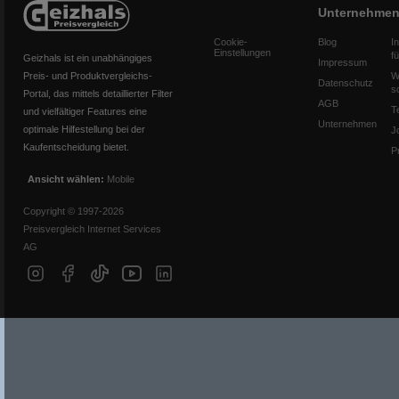
Unternehme
Cookie-
Blog
I
Einstellungen
f
Geizhals ist ein unabhängiges
Impressum
Preis- und Produktvergleichs-
W
Datenschutz
s
Portal, das mittels detaillierter Filter
AGB
T
und vielfältiger Features eine
Unternehmen
optimale Hilfestellung bei der
J
Kaufentscheidung bietet.
P
Ansicht wählen:
Mobile
Copyright © 1997-2026
Preisvergleich Internet Services
AG