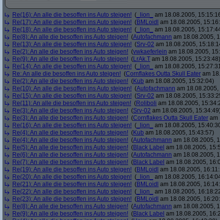
Re(16): An alle die besoffen ins Auto steigen!
(
_lion_
am 18.08.2005, 15:15:1
Re(17): An alle die besoffen ins Auto steigen!
(
BMLoidl
am 18.08.2005, 15:16
Re(18): An alle die besoffen ins Auto steigen!
(
_lion_
am 18.08.2005, 15:17:4
Re(8): An alle die besoffen ins Auto steigen!
(
Autofachmann
am 18.08.2005, 1
Re(13): An alle die besoffen ins Auto steigen!
(
Srv-02
am 18.08.2005, 15:18:1
Re(2): An alle die besoffen ins Auto steigen!
(
vwkaeferlein
am 18.08.2005, 15:
Re(9): An alle die besoffen ins Auto steigen!
(
LrAk.T
am 18.08.2005, 15:23:48
Re(14): An alle die besoffen ins Auto steigen!
(
_lion_
am 18.08.2005, 15:27:3
Re: An alle die besoffen ins Auto steigen!
(
Cornflakes Outta Skull Eater
am 18.
Re(2): An alle die besoffen ins Auto steigen!
(
Kub
am 18.08.2005, 15:32:04)
Re(10): An alle die besoffen ins Auto steigen!
(
Autofachmann
am 18.08.2005, 
Re(15): An alle die besoffen ins Auto steigen!
(
Srv-02
am 18.08.2005, 15:33:2
Re(11): An alle die besoffen ins Auto steigen!
(
Roliboli
am 18.08.2005, 15:34:
Re(3): An alle die besoffen ins Auto steigen!
(
Srv-02
am 18.08.2005, 15:34:49
Re(3): An alle die besoffen ins Auto steigen!
(
Cornflakes Outta Skull Eater
am 1
Re(16): An alle die besoffen ins Auto steigen!
(
_lion_
am 18.08.2005, 15:40:3
Re(4): An alle die besoffen ins Auto steigen!
(
Kub
am 18.08.2005, 15:43:57)
Re(4): An alle die besoffen ins Auto steigen!
(
Autofachmann
am 18.08.2005, 1
Re(5): An alle die besoffen ins Auto steigen!
(
Black Label
am 18.08.2005, 15:
Re(6): An alle die besoffen ins Auto steigen!
(
Autofachmann
am 18.08.2005, 1
Re(7): An alle die besoffen ins Auto steigen!
(
Black Label
am 18.08.2005, 16:
Re(19): An alle die besoffen ins Auto steigen!
(
BMLoidl
am 18.08.2005, 16:11:
Re(20): An alle die besoffen ins Auto steigen!
(
_lion_
am 18.08.2005, 16:14:0
Re(21): An alle die besoffen ins Auto steigen!
(
BMLoidl
am 18.08.2005, 16:14
Re(22): An alle die besoffen ins Auto steigen!
(
_lion_
am 18.08.2005, 16:18:2
Re(23): An alle die besoffen ins Auto steigen!
(
BMLoidl
am 18.08.2005, 16:20
Re(8): An alle die besoffen ins Auto steigen!
(
Autofachmann
am 18.08.2005, 1
Re(9): An alle die besoffen ins Auto steigen!
(
Black Label
am 18.08.2005, 16:2