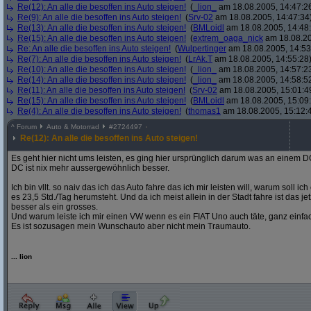
Re(12): An alle die besoffen ins Auto steigen!
(
_lion_
am 18.08.2005, 14:47:2
Re(9): An alle die besoffen ins Auto steigen!
(
Srv-02
am 18.08.2005, 14:47:34
Re(13): An alle die besoffen ins Auto steigen!
(
BMLoidl
am 18.08.2005, 14:48
Re(15): An alle die besoffen ins Auto steigen!
(
extrem_oaga_nick
am 18.08.20
Re: An alle die besoffen ins Auto steigen!
(
Wulpertinger
am 18.08.2005, 14:53
Re(7): An alle die besoffen ins Auto steigen!
(
LrAk.T
am 18.08.2005, 14:55:28
Re(10): An alle die besoffen ins Auto steigen!
(
_lion_
am 18.08.2005, 14:57:2
Re(14): An alle die besoffen ins Auto steigen!
(
_lion_
am 18.08.2005, 14:58:5
Re(11): An alle die besoffen ins Auto steigen!
(
Srv-02
am 18.08.2005, 15:01:4
Re(15): An alle die besoffen ins Auto steigen!
(
BMLoidl
am 18.08.2005, 15:09
Re(4): An alle die besoffen ins Auto steigen!
(
thomas1
am 18.08.2005, 15:12:
^
Forum
Auto & Motorrad
#
2724497
Re(12): An alle die besoffen ins Auto steigen!
Es geht hier nicht ums leisten, es ging hier ursprünglich darum was an einem 
DC ist nix mehr aussergewöhnlich besser.
Ich bin vllt. so naiv das ich das Auto fahre das ich mir leisten will, warum soll ic
es 23,5 Std./Tag herumsteht. Und da ich meist allein in der Stadt fahre ist das j
besser als ein grosses.
Und warum leiste ich mir einen VW wenn es ein FIAT Uno auch täte, ganz einfach,
Es ist sozusagen mein Wunschauto aber nicht mein Traumauto.
... lion