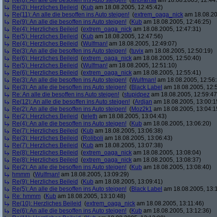
Re(8): An alle die besoffen ins Auto steigen!
(
anbransa
am 18.08.2005, 12:44
Re(3): Herzliches Beileid
(
Kub
am 18.08.2005, 12:45:42)
Re(11): An alle die besoffen ins Auto steigen!
(
extrem_oaga_nick
am 18.08.20
Re(9): An alle die besoffen ins Auto steigen!
(
Kub
am 18.08.2005, 12:46:25)
Re(4): Herzliches Beileid
(
extrem_oaga_nick
am 18.08.2005, 12:47:31)
Re(5): Herzliches Beileid
(
Kub
am 18.08.2005, 12:47:56)
Re(4): Herzliches Beileid
(
Wulfman!
am 18.08.2005, 12:49:07)
Re(3): An alle die besoffen ins Auto steigen!
(
tuvix
am 18.08.2005, 12:50:19)
Re(6): Herzliches Beileid
(
extrem_oaga_nick
am 18.08.2005, 12:50:40)
Re(5): Herzliches Beileid
(
Wulfman!
am 18.08.2005, 12:51:10)
Re(6): Herzliches Beileid
(
extrem_oaga_nick
am 18.08.2005, 12:55:41)
Re(3): An alle die besoffen ins Auto steigen!
(
Wulfman!
am 18.08.2005, 12:56:
Re(3): An alle die besoffen ins Auto steigen!
(
Black Label
am 18.08.2005, 12:
Re: An alle die besoffen ins Auto steigen!
(
stupidpez
am 18.08.2005, 12:59:47
Re(12): An alle die besoffen ins Auto steigen!
(
Ardjan
am 18.08.2005, 13:00:1
Re(2): An alle die besoffen ins Auto steigen!
(
Moz2k1
am 18.08.2005, 13:04:1
Re(2): Herzliches Beileid
(
teleth
am 18.08.2005, 13:04:43)
Re(4): An alle die besoffen ins Auto steigen!
(
Kub
am 18.08.2005, 13:06:20)
Re(7): Herzliches Beileid
(
Kub
am 18.08.2005, 13:06:38)
Re(3): Herzliches Beileid
(
Roliboli
am 18.08.2005, 13:06:43)
Re(7): Herzliches Beileid
(
Kub
am 18.08.2005, 13:07:38)
Re(8): Herzliches Beileid
(
extrem_oaga_nick
am 18.08.2005, 13:08:04)
Re(8): Herzliches Beileid
(
extrem_oaga_nick
am 18.08.2005, 13:08:37)
Re(2): An alle die besoffen ins Auto steigen!
(
Kub
am 18.08.2005, 13:08:40)
hmmm
(
Wulfman!
am 18.08.2005, 13:09:29)
Re(9): Herzliches Beileid
(
Kub
am 18.08.2005, 13:09:41)
Re(5): An alle die besoffen ins Auto steigen!
(
Black Label
am 18.08.2005, 13:
Re: hmmm
(
Kub
am 18.08.2005, 13:10:48)
Re(10): Herzliches Beileid
(
extrem_oaga_nick
am 18.08.2005, 13:11:46)
Re(6): An alle die besoffen ins Auto steigen!
(
Kub
am 18.08.2005, 13:12:36)