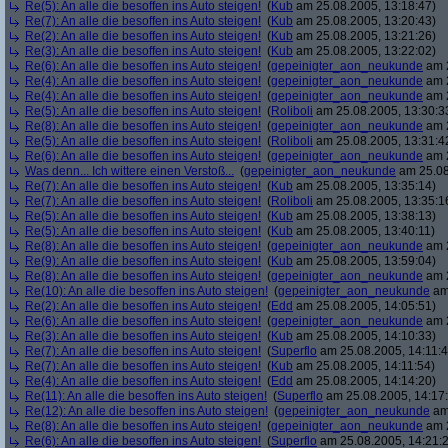
Re(5): An alle die besoffen ins Auto steigen!
(
Kub
am 25.08.2005, 13:18:47)
Re(7): An alle die besoffen ins Auto steigen!
(
Kub
am 25.08.2005, 13:20:43)
Re(2): An alle die besoffen ins Auto steigen!
(
Kub
am 25.08.2005, 13:21:26)
Re(3): An alle die besoffen ins Auto steigen!
(
Kub
am 25.08.2005, 13:22:02)
Re(6): An alle die besoffen ins Auto steigen!
(
gepeinigter_aon_neukunde
am 2
Re(4): An alle die besoffen ins Auto steigen!
(
gepeinigter_aon_neukunde
am 2
Re(4): An alle die besoffen ins Auto steigen!
(
gepeinigter_aon_neukunde
am 2
Re(5): An alle die besoffen ins Auto steigen!
(
Roliboli
am 25.08.2005, 13:30:3
Re(8): An alle die besoffen ins Auto steigen!
(
gepeinigter_aon_neukunde
am 2
Re(5): An alle die besoffen ins Auto steigen!
(
Roliboli
am 25.08.2005, 13:31:4
Re(6): An alle die besoffen ins Auto steigen!
(
gepeinigter_aon_neukunde
am 2
Was denn... Ich wittere einen Verstoß...
(
gepeinigter_aon_neukunde
am 25.08
Re(7): An alle die besoffen ins Auto steigen!
(
Kub
am 25.08.2005, 13:35:14)
Re(7): An alle die besoffen ins Auto steigen!
(
Roliboli
am 25.08.2005, 13:35:1
Re(5): An alle die besoffen ins Auto steigen!
(
Kub
am 25.08.2005, 13:38:13)
Re(5): An alle die besoffen ins Auto steigen!
(
Kub
am 25.08.2005, 13:40:11)
Re(8): An alle die besoffen ins Auto steigen!
(
gepeinigter_aon_neukunde
am 2
Re(9): An alle die besoffen ins Auto steigen!
(
Kub
am 25.08.2005, 13:59:04)
Re(8): An alle die besoffen ins Auto steigen!
(
gepeinigter_aon_neukunde
am 2
Re(10): An alle die besoffen ins Auto steigen!
(
gepeinigter_aon_neukunde
am 
Re(2): An alle die besoffen ins Auto steigen!
(
Edd
am 25.08.2005, 14:05:51)
Re(6): An alle die besoffen ins Auto steigen!
(
gepeinigter_aon_neukunde
am 2
Re(3): An alle die besoffen ins Auto steigen!
(
Kub
am 25.08.2005, 14:10:33)
Re(7): An alle die besoffen ins Auto steigen!
(
Superflo
am 25.08.2005, 14:11:4
Re(7): An alle die besoffen ins Auto steigen!
(
Kub
am 25.08.2005, 14:11:54)
Re(4): An alle die besoffen ins Auto steigen!
(
Edd
am 25.08.2005, 14:14:20)
Re(11): An alle die besoffen ins Auto steigen!
(
Superflo
am 25.08.2005, 14:17
Re(12): An alle die besoffen ins Auto steigen!
(
gepeinigter_aon_neukunde
am 
Re(8): An alle die besoffen ins Auto steigen!
(
gepeinigter_aon_neukunde
am 2
Re(6): An alle die besoffen ins Auto steigen!
(
Superflo
am 25.08.2005, 14:21: