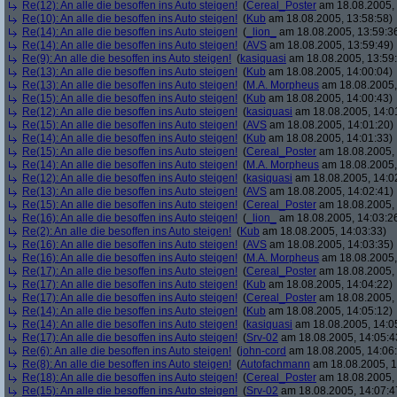
Re(12): An alle die besoffen ins Auto steigen!
(
Cereal_Poster
am 18.08.2005, 
Re(10): An alle die besoffen ins Auto steigen!
(
Kub
am 18.08.2005, 13:58:58)
Re(14): An alle die besoffen ins Auto steigen!
(
_lion_
am 18.08.2005, 13:59:3
Re(14): An alle die besoffen ins Auto steigen!
(
AVS
am 18.08.2005, 13:59:49)
Re(9): An alle die besoffen ins Auto steigen!
(
kasiquasi
am 18.08.2005, 13:59
Re(13): An alle die besoffen ins Auto steigen!
(
Kub
am 18.08.2005, 14:00:04)
Re(13): An alle die besoffen ins Auto steigen!
(
M.A. Morpheus
am 18.08.2005,
Re(15): An alle die besoffen ins Auto steigen!
(
Kub
am 18.08.2005, 14:00:43)
Re(12): An alle die besoffen ins Auto steigen!
(
kasiquasi
am 18.08.2005, 14:0
Re(15): An alle die besoffen ins Auto steigen!
(
AVS
am 18.08.2005, 14:01:20)
Re(14): An alle die besoffen ins Auto steigen!
(
Kub
am 18.08.2005, 14:01:33)
Re(15): An alle die besoffen ins Auto steigen!
(
Cereal_Poster
am 18.08.2005, 
Re(14): An alle die besoffen ins Auto steigen!
(
M.A. Morpheus
am 18.08.2005,
Re(12): An alle die besoffen ins Auto steigen!
(
kasiquasi
am 18.08.2005, 14:0
Re(13): An alle die besoffen ins Auto steigen!
(
AVS
am 18.08.2005, 14:02:41)
Re(15): An alle die besoffen ins Auto steigen!
(
Cereal_Poster
am 18.08.2005, 
Re(16): An alle die besoffen ins Auto steigen!
(
_lion_
am 18.08.2005, 14:03:2
Re(2): An alle die besoffen ins Auto steigen!
(
Kub
am 18.08.2005, 14:03:33)
Re(16): An alle die besoffen ins Auto steigen!
(
AVS
am 18.08.2005, 14:03:35)
Re(16): An alle die besoffen ins Auto steigen!
(
M.A. Morpheus
am 18.08.2005,
Re(17): An alle die besoffen ins Auto steigen!
(
Cereal_Poster
am 18.08.2005, 
Re(17): An alle die besoffen ins Auto steigen!
(
Kub
am 18.08.2005, 14:04:22)
Re(17): An alle die besoffen ins Auto steigen!
(
Cereal_Poster
am 18.08.2005, 
Re(14): An alle die besoffen ins Auto steigen!
(
Kub
am 18.08.2005, 14:05:12)
Re(14): An alle die besoffen ins Auto steigen!
(
kasiquasi
am 18.08.2005, 14:0
Re(17): An alle die besoffen ins Auto steigen!
(
Srv-02
am 18.08.2005, 14:05:4
Re(6): An alle die besoffen ins Auto steigen!
(
john-cord
am 18.08.2005, 14:06
Re(8): An alle die besoffen ins Auto steigen!
(
Autofachmann
am 18.08.2005, 1
Re(18): An alle die besoffen ins Auto steigen!
(
Cereal_Poster
am 18.08.2005, 
Re(15): An alle die besoffen ins Auto steigen!
(
Srv-02
am 18.08.2005, 14:07:4