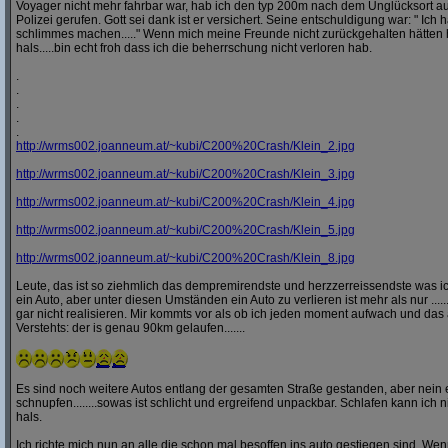
Voyager nicht mehr fahrbar war, hab ich den typ 200m nach dem Unglücksort a
Polizei gerufen. Gott sei dank ist er versichert. Seine entschuldigung war: " Ich ha
schlimmes machen....." Wenn mich meine Freunde nicht zurückgehalten hätten h
hals.....bin echt froh dass ich die beherrschung nicht verloren hab.
.
.
.
.
.
http:/
/
wrms002.joanneum.at/
~kubi/
C200%20Crash/
Klein_2.jpg
http:/
/
wrms002.joanneum.at/
~kubi/
C200%20Crash/
Klein_3.jpg
http:/
/
wrms002.joanneum.at/
~kubi/
C200%20Crash/
Klein_4.jpg
http:/
/
wrms002.joanneum.at/
~kubi/
C200%20Crash/
Klein_5.jpg
http:/
/
wrms002.joanneum.at/
~kubi/
C200%20Crash/
Klein_8.jpg
Leute, das ist so ziehmlich das dempremirendste und herzzerreissendste was ic
ein Auto, aber unter diesen Umständen ein Auto zu verlieren ist mehr als nur ........
gar nicht realisieren. Mir kommts vor als ob ich jeden moment aufwach und das 
Verstehts: der is genau 90km gelaufen.......
Es sind noch weitere Autos entlang der gesamten Straße gestanden, aber nei
schnupfen........sowas ist schlicht und ergreifend unpackbar. Schlafen kann ich n
hals.
Ich richte mich nun an alle die schon mal besoffen ins auto gestiegen sind