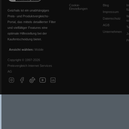
Cookie-
Blog
I
Einstellungen
f
Geizhals ist ein unabhängiges
Impressum
Preis- und Produktvergleichs-
W
Datenschutz
s
Portal, das mittels detaillierter Filter
AGB
T
und vielfältiger Features eine
Unternehmen
optimale Hilfestellung bei der
J
Kaufentscheidung bietet.
P
Ansicht wählen:
Mobile
Copyright © 1997-2026
Preisvergleich Internet Services
AG