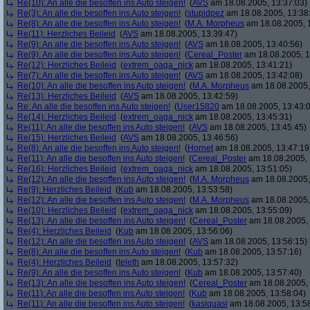
Re(10): An alle die besoffen ins Auto steigen!
(
AVS
am 18.08.2005, 13:37:03)
Re(3): An alle die besoffen ins Auto steigen!
(
stupidpez
am 18.08.2005, 13:38
Re(8): An alle die besoffen ins Auto steigen!
(
M.A. Morpheus
am 18.08.2005, 
Re(11): Herzliches Beileid
(
AVS
am 18.08.2005, 13:39:47)
Re(9): An alle die besoffen ins Auto steigen!
(
AVS
am 18.08.2005, 13:40:56)
Re(9): An alle die besoffen ins Auto steigen!
(
Cereal_Poster
am 18.08.2005, 1
Re(12): Herzliches Beileid
(
extrem_oaga_nick
am 18.08.2005, 13:41:21)
Re(7): An alle die besoffen ins Auto steigen!
(
AVS
am 18.08.2005, 13:42:08)
Re(10): An alle die besoffen ins Auto steigen!
(
M.A. Morpheus
am 18.08.2005,
Re(13): Herzliches Beileid
(
AVS
am 18.08.2005, 13:42:59)
Re: An alle die besoffen ins Auto steigen!
(
User15820
am 18.08.2005, 13:43:
Re(14): Herzliches Beileid
(
extrem_oaga_nick
am 18.08.2005, 13:45:31)
Re(11): An alle die besoffen ins Auto steigen!
(
AVS
am 18.08.2005, 13:45:45)
Re(15): Herzliches Beileid
(
AVS
am 18.08.2005, 13:46:56)
Re(8): An alle die besoffen ins Auto steigen!
(
Hornet
am 18.08.2005, 13:47:19
Re(11): An alle die besoffen ins Auto steigen!
(
Cereal_Poster
am 18.08.2005, 
Re(16): Herzliches Beileid
(
extrem_oaga_nick
am 18.08.2005, 13:51:05)
Re(12): An alle die besoffen ins Auto steigen!
(
M.A. Morpheus
am 18.08.2005,
Re(9): Herzliches Beileid
(
Kub
am 18.08.2005, 13:53:58)
Re(12): An alle die besoffen ins Auto steigen!
(
M.A. Morpheus
am 18.08.2005,
Re(10): Herzliches Beileid
(
extrem_oaga_nick
am 18.08.2005, 13:55:09)
Re(13): An alle die besoffen ins Auto steigen!
(
Cereal_Poster
am 18.08.2005, 
Re(4): Herzliches Beileid
(
Kub
am 18.08.2005, 13:56:06)
Re(12): An alle die besoffen ins Auto steigen!
(
AVS
am 18.08.2005, 13:56:15)
Re(8): An alle die besoffen ins Auto steigen!
(
Kub
am 18.08.2005, 13:57:16)
Re(4): Herzliches Beileid
(
teleth
am 18.08.2005, 13:57:32)
Re(9): An alle die besoffen ins Auto steigen!
(
Kub
am 18.08.2005, 13:57:40)
Re(13): An alle die besoffen ins Auto steigen!
(
Cereal_Poster
am 18.08.2005, 
Re(11): An alle die besoffen ins Auto steigen!
(
Kub
am 18.08.2005, 13:58:04)
Re(11): An alle die besoffen ins Auto steigen!
(
kasiquasi
am 18.08.2005, 13:5