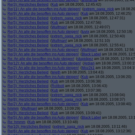
Re(8): An alle die besoffen ins Auto steigen!
(
anbransa
am 18.08.2005, 12:44
Re(3): Herzliches Beileid
(
Kub
am 18.08.2005, 12:45:42)
Re(11): An alle die besoffen ins Auto steigen!
(
extrem_oaga_nick
am 18.08.20
Re(9): An alle die besoffen ins Auto steigen!
(
Kub
am 18.08.2005, 12:46:25)
Re(4): Herzliches Beileid
(
extrem_oaga_nick
am 18.08.2005, 12:47:31)
Re(5): Herzliches Beileid
(
Kub
am 18.08.2005, 12:47:56)
Re(4): Herzliches Beileid
(
Wulfman!
am 18.08.2005, 12:49:07)
Re(3): An alle die besoffen ins Auto steigen!
(
tuvix
am 18.08.2005, 12:50:19)
Re(6): Herzliches Beileid
(
extrem_oaga_nick
am 18.08.2005, 12:50:40)
Re(5): Herzliches Beileid
(
Wulfman!
am 18.08.2005, 12:51:10)
Re(6): Herzliches Beileid
(
extrem_oaga_nick
am 18.08.2005, 12:55:41)
Re(3): An alle die besoffen ins Auto steigen!
(
Wulfman!
am 18.08.2005, 12:56:
Re(3): An alle die besoffen ins Auto steigen!
(
Black Label
am 18.08.2005, 12:
Re: An alle die besoffen ins Auto steigen!
(
stupidpez
am 18.08.2005, 12:59:47
Re(12): An alle die besoffen ins Auto steigen!
(
Ardjan
am 18.08.2005, 13:00:1
Re(2): An alle die besoffen ins Auto steigen!
(
Moz2k1
am 18.08.2005, 13:04:1
Re(2): Herzliches Beileid
(
teleth
am 18.08.2005, 13:04:43)
Re(4): An alle die besoffen ins Auto steigen!
(
Kub
am 18.08.2005, 13:06:20)
Re(7): Herzliches Beileid
(
Kub
am 18.08.2005, 13:06:38)
Re(3): Herzliches Beileid
(
Roliboli
am 18.08.2005, 13:06:43)
Re(7): Herzliches Beileid
(
Kub
am 18.08.2005, 13:07:38)
Re(8): Herzliches Beileid
(
extrem_oaga_nick
am 18.08.2005, 13:08:04)
Re(8): Herzliches Beileid
(
extrem_oaga_nick
am 18.08.2005, 13:08:37)
Re(2): An alle die besoffen ins Auto steigen!
(
Kub
am 18.08.2005, 13:08:40)
hmmm
(
Wulfman!
am 18.08.2005, 13:09:29)
Re(9): Herzliches Beileid
(
Kub
am 18.08.2005, 13:09:41)
Re(5): An alle die besoffen ins Auto steigen!
(
Black Label
am 18.08.2005, 13:
Re: hmmm
(
Kub
am 18.08.2005, 13:10:48)
Re(10): Herzliches Beileid
(
extrem_oaga_nick
am 18.08.2005, 13:11:46)
Re(6): An alle die besoffen ins Auto steigen!
(
Kub
am 18.08.2005, 13:12:36)