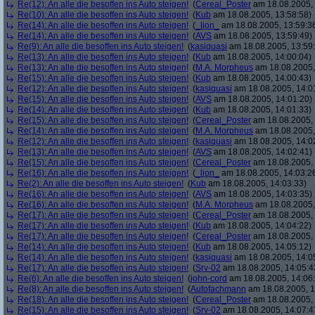
Re(12): An alle die besoffen ins Auto steigen!
(
Cereal_Poster
am 18.08.2005, 
Re(10): An alle die besoffen ins Auto steigen!
(
Kub
am 18.08.2005, 13:58:58)
Re(14): An alle die besoffen ins Auto steigen!
(
_lion_
am 18.08.2005, 13:59:3
Re(14): An alle die besoffen ins Auto steigen!
(
AVS
am 18.08.2005, 13:59:49)
Re(9): An alle die besoffen ins Auto steigen!
(
kasiquasi
am 18.08.2005, 13:59
Re(13): An alle die besoffen ins Auto steigen!
(
Kub
am 18.08.2005, 14:00:04)
Re(13): An alle die besoffen ins Auto steigen!
(
M.A. Morpheus
am 18.08.2005,
Re(15): An alle die besoffen ins Auto steigen!
(
Kub
am 18.08.2005, 14:00:43)
Re(12): An alle die besoffen ins Auto steigen!
(
kasiquasi
am 18.08.2005, 14:0
Re(15): An alle die besoffen ins Auto steigen!
(
AVS
am 18.08.2005, 14:01:20)
Re(14): An alle die besoffen ins Auto steigen!
(
Kub
am 18.08.2005, 14:01:33)
Re(15): An alle die besoffen ins Auto steigen!
(
Cereal_Poster
am 18.08.2005, 
Re(14): An alle die besoffen ins Auto steigen!
(
M.A. Morpheus
am 18.08.2005,
Re(12): An alle die besoffen ins Auto steigen!
(
kasiquasi
am 18.08.2005, 14:0
Re(13): An alle die besoffen ins Auto steigen!
(
AVS
am 18.08.2005, 14:02:41)
Re(15): An alle die besoffen ins Auto steigen!
(
Cereal_Poster
am 18.08.2005, 
Re(16): An alle die besoffen ins Auto steigen!
(
_lion_
am 18.08.2005, 14:03:2
Re(2): An alle die besoffen ins Auto steigen!
(
Kub
am 18.08.2005, 14:03:33)
Re(16): An alle die besoffen ins Auto steigen!
(
AVS
am 18.08.2005, 14:03:35)
Re(16): An alle die besoffen ins Auto steigen!
(
M.A. Morpheus
am 18.08.2005,
Re(17): An alle die besoffen ins Auto steigen!
(
Cereal_Poster
am 18.08.2005, 
Re(17): An alle die besoffen ins Auto steigen!
(
Kub
am 18.08.2005, 14:04:22)
Re(17): An alle die besoffen ins Auto steigen!
(
Cereal_Poster
am 18.08.2005, 
Re(14): An alle die besoffen ins Auto steigen!
(
Kub
am 18.08.2005, 14:05:12)
Re(14): An alle die besoffen ins Auto steigen!
(
kasiquasi
am 18.08.2005, 14:0
Re(17): An alle die besoffen ins Auto steigen!
(
Srv-02
am 18.08.2005, 14:05:4
Re(6): An alle die besoffen ins Auto steigen!
(
john-cord
am 18.08.2005, 14:06
Re(8): An alle die besoffen ins Auto steigen!
(
Autofachmann
am 18.08.2005, 1
Re(18): An alle die besoffen ins Auto steigen!
(
Cereal_Poster
am 18.08.2005, 
Re(15): An alle die besoffen ins Auto steigen!
(
Srv-02
am 18.08.2005, 14:07:4