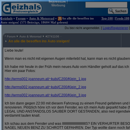
Impressum
|
Werbung
Geizhals
»
Forum
»
Auto & Motorrad
»
An alle die besoffen ins
Top-100
|
Fresh-100
Auto steigen! (575 Beiträge, 18604 Mal gelesen)
Du bist nicht angemeldet. [
Login/Registrieren
]
^
Forum
Auto & Motorrad
#
2741106
An alle die besoffen ins Auto steigen!
Liebe leute!
Wenn man es nicht mit eigenen Augen miterlebt hat, kann man es nicht glauben
Ich habe mir heute in der Früh mein neues Auto vom Händler geholt auf das ic
Hier ein paar Fotos:
http:/
/
wrms002.joanneum.at/
~kubi/
C200/
Klein_1.jpg
http:/
/
wrms002.joanneum.at/
~kubi/
C200/
Klein_2.jpg
http:/
/
wrms002.joanneum.at/
~kubi/
C200/
Klein_3.jpg
Ich bin dann gegen 22:00 mit diesem Fahrzeug zu einem Freund gefahren und 
renovieren. Plötzlich höre ich vor dem Fenster, wo ich mein Auto geparkt habe (
LEGAL UND ANSTANDSLOS SAUBER DORT GESTANDEN, also ned irgendwie in 
verdammt lauten knall.
Ich schau aus dem Fenster und was IIIIIIIIIIIIIIIIIIIIIIIIIIIS? EIN VERHURT
NAGEL NEUEN BENZ ZU SCHROTT GEFAHREN. Der Typ wollte dann noch fahre