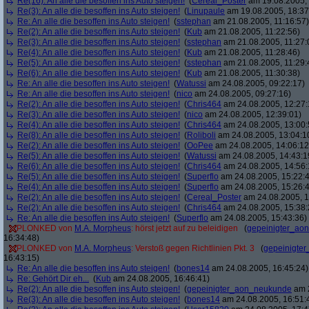
Re(16): An alle die besoffen ins Auto steigen!
(
Cereal_Poster
am 19.08.2005, 
Re(3): An alle die besoffen ins Auto steigen!
(
Linupaule
am 19.08.2005, 18:37
Re: An alle die besoffen ins Auto steigen!
(
sstephan
am 21.08.2005, 11:16:57)
Re(2): An alle die besoffen ins Auto steigen!
(
Kub
am 21.08.2005, 11:22:56)
Re(3): An alle die besoffen ins Auto steigen!
(
sstephan
am 21.08.2005, 11:27:
Re(4): An alle die besoffen ins Auto steigen!
(
Kub
am 21.08.2005, 11:28:46)
Re(5): An alle die besoffen ins Auto steigen!
(
sstephan
am 21.08.2005, 11:29:
Re(6): An alle die besoffen ins Auto steigen!
(
Kub
am 21.08.2005, 11:30:38)
Re: An alle die besoffen ins Auto steigen!
(
Watussi
am 24.08.2005, 09:22:17)
Re: An alle die besoffen ins Auto steigen!
(
nico
am 24.08.2005, 09:27:16)
Re(2): An alle die besoffen ins Auto steigen!
(
Chris464
am 24.08.2005, 12:27:
Re(3): An alle die besoffen ins Auto steigen!
(
nico
am 24.08.2005, 12:39:01)
Re(4): An alle die besoffen ins Auto steigen!
(
Chris464
am 24.08.2005, 13:00:
Re(8): An alle die besoffen ins Auto steigen!
(
Roliboli
am 24.08.2005, 13:04:1
Re(2): An alle die besoffen ins Auto steigen!
(
OoPee
am 24.08.2005, 14:06:12
Re(5): An alle die besoffen ins Auto steigen!
(
Watussi
am 24.08.2005, 14:43:1
Re(6): An alle die besoffen ins Auto steigen!
(
Chris464
am 24.08.2005, 14:56:
Re(5): An alle die besoffen ins Auto steigen!
(
Superflo
am 24.08.2005, 15:22:
Re(4): An alle die besoffen ins Auto steigen!
(
Superflo
am 24.08.2005, 15:26:
Re(2): An alle die besoffen ins Auto steigen!
(
Cereal_Poster
am 24.08.2005, 1
Re(2): An alle die besoffen ins Auto steigen!
(
Chris464
am 24.08.2005, 15:38:
Re: An alle die besoffen ins Auto steigen!
(
Superflo
am 24.08.2005, 15:43:36)
PLONKED von
M.A. Morpheus
: hörst jetzt auf zu beleidigen
(
gepeinigter_ao
16:34:48)
PLONKED von
M.A. Morpheus
: Verstoß gegen Richtlinien Pkt. 3
(
gepeinigte
16:43:15)
Re: An alle die besoffen ins Auto steigen!
(
bones14
am 24.08.2005, 16:45:24)
Re: Gehört Dir eh...
(
Kub
am 24.08.2005, 16:46:41)
Re(2): An alle die besoffen ins Auto steigen!
(
gepeinigter_aon_neukunde
am 2
Re(3): An alle die besoffen ins Auto steigen!
(
bones14
am 24.08.2005, 16:51: