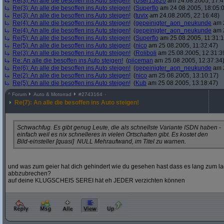
Re(3): An alle die besoffen ins Auto steigen!
(
User15820
am 24.08.2005, 17:4
Re(3): An alle die besoffen ins Auto steigen!
(
Superflo
am 24.08.2005, 18:05:
Re(3): An alle die besoffen ins Auto steigen!
(
tuvix
am 24.08.2005, 22:16:48)
Re(4): An alle die besoffen ins Auto steigen!
(
gepeinigter_aon_neukunde
am 2
Re(4): An alle die besoffen ins Auto steigen!
(
gepeinigter_aon_neukunde
am 2
Re(5): An alle die besoffen ins Auto steigen!
(
Superflo
am 25.08.2005, 11:31:1
Re(5): An alle die besoffen ins Auto steigen!
(
nico
am 25.08.2005, 11:32:47)
Re(3): An alle die besoffen ins Auto steigen!
(
Roliboli
am 25.08.2005, 12:31:3
Re: An alle die besoffen ins Auto steigen!
(
piiceman
am 25.08.2005, 12:37:34
Re(6): An alle die besoffen ins Auto steigen!
(
gepeinigter_aon_neukunde
am 2
Re(2): An alle die besoffen ins Auto steigen!
(
nico
am 25.08.2005, 13:10:17)
Re(5): An alle die besoffen ins Auto steigen!
(
Kub
am 25.08.2005, 13:18:47)
^
Forum
Auto & Motorrad
#
2743164
Re(7): An alle die besoffen ins Auto steigen!
Schwachfug. Es gibt genug Leute, die als schnellste Variante ISDN haben -
einfach weil es nix schnelleres in vielen Ortschaften gibt. Es kostet den
Bild-einsteller [quasi] NULL Mehraufwand, im Titel zu warnen.
und was zum geier hat dich gehindert wie du gesehen hast dass es lang zum la
abbzubrechen?
auf deine KLUGSCHEIS SEREI hät eh JEDER verzichten können