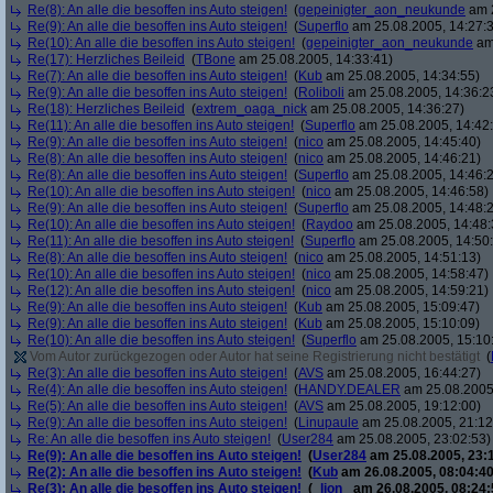
Re(8): An alle die besoffen ins Auto steigen!
(
gepeinigter_aon_neukunde
am 2
Re(9): An alle die besoffen ins Auto steigen!
(
Superflo
am 25.08.2005, 14:27:
Re(10): An alle die besoffen ins Auto steigen!
(
gepeinigter_aon_neukunde
am 
Re(17): Herzliches Beileid
(
TBone
am 25.08.2005, 14:33:41)
Re(7): An alle die besoffen ins Auto steigen!
(
Kub
am 25.08.2005, 14:34:55)
Re(9): An alle die besoffen ins Auto steigen!
(
Roliboli
am 25.08.2005, 14:36:2
Re(18): Herzliches Beileid
(
extrem_oaga_nick
am 25.08.2005, 14:36:27)
Re(11): An alle die besoffen ins Auto steigen!
(
Superflo
am 25.08.2005, 14:42
Re(9): An alle die besoffen ins Auto steigen!
(
nico
am 25.08.2005, 14:45:40)
Re(8): An alle die besoffen ins Auto steigen!
(
nico
am 25.08.2005, 14:46:21)
Re(8): An alle die besoffen ins Auto steigen!
(
Superflo
am 25.08.2005, 14:46:
Re(10): An alle die besoffen ins Auto steigen!
(
nico
am 25.08.2005, 14:46:58)
Re(9): An alle die besoffen ins Auto steigen!
(
Superflo
am 25.08.2005, 14:48:
Re(10): An alle die besoffen ins Auto steigen!
(
Raydoo
am 25.08.2005, 14:48:
Re(11): An alle die besoffen ins Auto steigen!
(
Superflo
am 25.08.2005, 14:50
Re(8): An alle die besoffen ins Auto steigen!
(
nico
am 25.08.2005, 14:51:13)
Re(10): An alle die besoffen ins Auto steigen!
(
nico
am 25.08.2005, 14:58:47)
Re(12): An alle die besoffen ins Auto steigen!
(
nico
am 25.08.2005, 14:59:21)
Re(9): An alle die besoffen ins Auto steigen!
(
Kub
am 25.08.2005, 15:09:47)
Re(9): An alle die besoffen ins Auto steigen!
(
Kub
am 25.08.2005, 15:10:09)
Re(10): An alle die besoffen ins Auto steigen!
(
Superflo
am 25.08.2005, 15:10
Vom Autor zurückgezogen oder Autor hat seine Registrierung nicht bestätigt
(
Re(3): An alle die besoffen ins Auto steigen!
(
AVS
am 25.08.2005, 16:44:27)
Re(4): An alle die besoffen ins Auto steigen!
(
HANDY.DEALER
am 25.08.2005,
Re(5): An alle die besoffen ins Auto steigen!
(
AVS
am 25.08.2005, 19:12:00)
Re(9): An alle die besoffen ins Auto steigen!
(
Linupaule
am 25.08.2005, 21:12
Re: An alle die besoffen ins Auto steigen!
(
User284
am 25.08.2005, 23:02:53)
Re(9): An alle die besoffen ins Auto steigen!
(
User284
am 25.08.2005, 23:
Re(2): An alle die besoffen ins Auto steigen!
(
Kub
am 26.08.2005, 08:04:40
Re(3): An alle die besoffen ins Auto steigen!
(
_lion_
am 26.08.2005, 08:24: