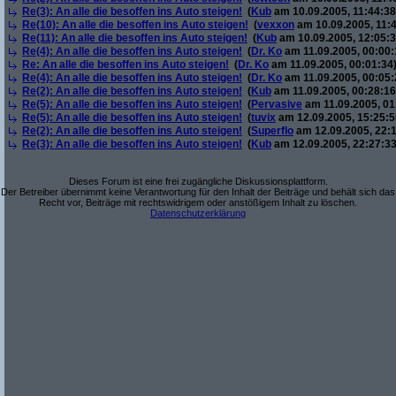
Re(3): An alle die besoffen ins Auto steigen!
(
Kub
am 10.09.2005, 11:44:38
Re(10): An alle die besoffen ins Auto steigen!
(
vexxon
am 10.09.2005, 11:4
Re(11): An alle die besoffen ins Auto steigen!
(
Kub
am 10.09.2005, 12:05:3
Re(4): An alle die besoffen ins Auto steigen!
(
Dr. Ko
am 11.09.2005, 00:00:
Re: An alle die besoffen ins Auto steigen!
(
Dr. Ko
am 11.09.2005, 00:01:34
Re(4): An alle die besoffen ins Auto steigen!
(
Dr. Ko
am 11.09.2005, 00:05:
Re(2): An alle die besoffen ins Auto steigen!
(
Kub
am 11.09.2005, 00:28:16
Re(5): An alle die besoffen ins Auto steigen!
(
Pervasive
am 11.09.2005, 01
Re(5): An alle die besoffen ins Auto steigen!
(
tuvix
am 12.09.2005, 15:25:5
Re(2): An alle die besoffen ins Auto steigen!
(
Superflo
am 12.09.2005, 22:1
Re(3): An alle die besoffen ins Auto steigen!
(
Kub
am 12.09.2005, 22:27:33
Dieses Forum ist eine frei zugängliche Diskussionsplattform.
Der Betreiber übernimmt keine Verantwortung für den Inhalt der Beiträge und behält sich das
Recht vor, Beiträge mit rechtswidrigem oder anstößigem Inhalt zu löschen.
Datenschutzerklärung