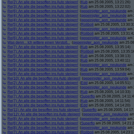
Re(2): An alle die besoffen ins Auto steigen!
(
Kub
am 25.08.2005, 13:21:26)
Re(3): An alle die besoffen ins Auto steigen!
(
Kub
am 25.08.2005, 13:22:02)
Re(6): An alle die besoffen ins Auto steigen!
(
gepeinigter_aon_neukunde
am 2
Re(4): An alle die besoffen ins Auto steigen!
(
gepeinigter_aon_neukunde
am 2
Re(4): An alle die besoffen ins Auto steigen!
(
gepeinigter_aon_neukunde
am 2
Re(5): An alle die besoffen ins Auto steigen!
(
Roliboli
am 25.08.2005, 13:30:3
Re(8): An alle die besoffen ins Auto steigen!
(
gepeinigter_aon_neukunde
am 2
Re(5): An alle die besoffen ins Auto steigen!
(
Roliboli
am 25.08.2005, 13:31:4
Re(6): An alle die besoffen ins Auto steigen!
(
gepeinigter_aon_neukunde
am 2
Was denn... Ich wittere einen Verstoß...
(
gepeinigter_aon_neukunde
am 25.08
Re(7): An alle die besoffen ins Auto steigen!
(
Kub
am 25.08.2005, 13:35:14)
Re(7): An alle die besoffen ins Auto steigen!
(
Roliboli
am 25.08.2005, 13:35:1
Re(5): An alle die besoffen ins Auto steigen!
(
Kub
am 25.08.2005, 13:38:13)
Re(5): An alle die besoffen ins Auto steigen!
(
Kub
am 25.08.2005, 13:40:11)
Re(8): An alle die besoffen ins Auto steigen!
(
gepeinigter_aon_neukunde
am 2
Re(9): An alle die besoffen ins Auto steigen!
(
Kub
am 25.08.2005, 13:59:04)
Re(8): An alle die besoffen ins Auto steigen!
(
gepeinigter_aon_neukunde
am 2
Re(10): An alle die besoffen ins Auto steigen!
(
gepeinigter_aon_neukunde
am 
Re(2): An alle die besoffen ins Auto steigen!
(
Edd
am 25.08.2005, 14:05:51)
Re(6): An alle die besoffen ins Auto steigen!
(
gepeinigter_aon_neukunde
am 2
Re(3): An alle die besoffen ins Auto steigen!
(
Kub
am 25.08.2005, 14:10:33)
Re(7): An alle die besoffen ins Auto steigen!
(
Superflo
am 25.08.2005, 14:11:4
Re(7): An alle die besoffen ins Auto steigen!
(
Kub
am 25.08.2005, 14:11:54)
Re(4): An alle die besoffen ins Auto steigen!
(
Edd
am 25.08.2005, 14:14:20)
Re(11): An alle die besoffen ins Auto steigen!
(
Superflo
am 25.08.2005, 14:17
Re(12): An alle die besoffen ins Auto steigen!
(
gepeinigter_aon_neukunde
am 
Re(8): An alle die besoffen ins Auto steigen!
(
gepeinigter_aon_neukunde
am 2
Re(6): An alle die besoffen ins Auto steigen!
(
Superflo
am 25.08.2005, 14:21:
Re(8): An alle die besoffen ins Auto steigen!
(
gepeinigter_aon_neukunde
am 2
Re(7): An alle die besoffen ins Auto steigen!
(
Roliboli
am 25.08.2005, 14:23:1