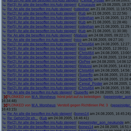
Re(16): An alle die besoffen ins Auto steigen!
(
Cereal_Poster
am 19.08.2005, 
Re(3): An alle die besoffen ins Auto steigen!
(
Linupaule
am 19.08.2005, 18:37
Re: An alle die besoffen ins Auto steigen!
(
sstephan
am 21.08.2005, 11:16:57)
Re(2): An alle die besoffen ins Auto steigen!
(
Kub
am 21.08.2005, 11:22:56)
Re(3): An alle die besoffen ins Auto steigen!
(
sstephan
am 21.08.2005, 11:27:
Re(4): An alle die besoffen ins Auto steigen!
(
Kub
am 21.08.2005, 11:28:46)
Re(5): An alle die besoffen ins Auto steigen!
(
sstephan
am 21.08.2005, 11:29:
Re(6): An alle die besoffen ins Auto steigen!
(
Kub
am 21.08.2005, 11:30:38)
Re: An alle die besoffen ins Auto steigen!
(
Watussi
am 24.08.2005, 09:22:17)
Re: An alle die besoffen ins Auto steigen!
(
nico
am 24.08.2005, 09:27:16)
Re(2): An alle die besoffen ins Auto steigen!
(
Chris464
am 24.08.2005, 12:27:
Re(3): An alle die besoffen ins Auto steigen!
(
nico
am 24.08.2005, 12:39:01)
Re(4): An alle die besoffen ins Auto steigen!
(
Chris464
am 24.08.2005, 13:00:
Re(8): An alle die besoffen ins Auto steigen!
(
Roliboli
am 24.08.2005, 13:04:1
Re(2): An alle die besoffen ins Auto steigen!
(
OoPee
am 24.08.2005, 14:06:12
Re(5): An alle die besoffen ins Auto steigen!
(
Watussi
am 24.08.2005, 14:43:1
Re(6): An alle die besoffen ins Auto steigen!
(
Chris464
am 24.08.2005, 14:56:
Re(5): An alle die besoffen ins Auto steigen!
(
Superflo
am 24.08.2005, 15:22:
Re(4): An alle die besoffen ins Auto steigen!
(
Superflo
am 24.08.2005, 15:26:
Re(2): An alle die besoffen ins Auto steigen!
(
Cereal_Poster
am 24.08.2005, 1
Re(2): An alle die besoffen ins Auto steigen!
(
Chris464
am 24.08.2005, 15:38:
Re: An alle die besoffen ins Auto steigen!
(
Superflo
am 24.08.2005, 15:43:36)
PLONKED von
M.A. Morpheus
: hörst jetzt auf zu beleidigen
(
gepeinigter_ao
16:34:48)
PLONKED von
M.A. Morpheus
: Verstoß gegen Richtlinien Pkt. 3
(
gepeinigte
16:43:15)
Re: An alle die besoffen ins Auto steigen!
(
bones14
am 24.08.2005, 16:45:24)
Re: Gehört Dir eh...
(
Kub
am 24.08.2005, 16:46:41)
Re(2): An alle die besoffen ins Auto steigen!
(
gepeinigter_aon_neukunde
am 2
Re(3): An alle die besoffen ins Auto steigen!
(
bones14
am 24.08.2005, 16:51: