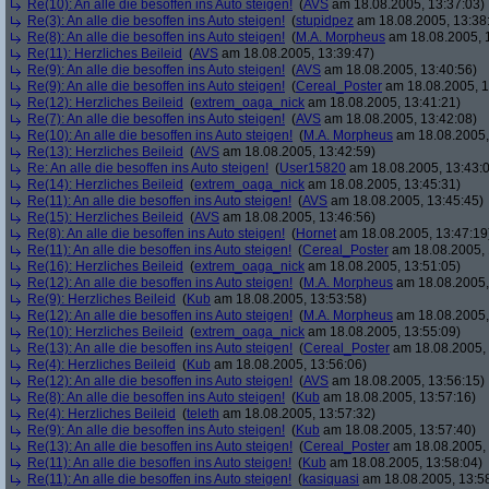
Re(10): An alle die besoffen ins Auto steigen!
(
AVS
am 18.08.2005, 13:37:03)
Re(3): An alle die besoffen ins Auto steigen!
(
stupidpez
am 18.08.2005, 13:38
Re(8): An alle die besoffen ins Auto steigen!
(
M.A. Morpheus
am 18.08.2005, 
Re(11): Herzliches Beileid
(
AVS
am 18.08.2005, 13:39:47)
Re(9): An alle die besoffen ins Auto steigen!
(
AVS
am 18.08.2005, 13:40:56)
Re(9): An alle die besoffen ins Auto steigen!
(
Cereal_Poster
am 18.08.2005, 1
Re(12): Herzliches Beileid
(
extrem_oaga_nick
am 18.08.2005, 13:41:21)
Re(7): An alle die besoffen ins Auto steigen!
(
AVS
am 18.08.2005, 13:42:08)
Re(10): An alle die besoffen ins Auto steigen!
(
M.A. Morpheus
am 18.08.2005,
Re(13): Herzliches Beileid
(
AVS
am 18.08.2005, 13:42:59)
Re: An alle die besoffen ins Auto steigen!
(
User15820
am 18.08.2005, 13:43:
Re(14): Herzliches Beileid
(
extrem_oaga_nick
am 18.08.2005, 13:45:31)
Re(11): An alle die besoffen ins Auto steigen!
(
AVS
am 18.08.2005, 13:45:45)
Re(15): Herzliches Beileid
(
AVS
am 18.08.2005, 13:46:56)
Re(8): An alle die besoffen ins Auto steigen!
(
Hornet
am 18.08.2005, 13:47:19
Re(11): An alle die besoffen ins Auto steigen!
(
Cereal_Poster
am 18.08.2005, 
Re(16): Herzliches Beileid
(
extrem_oaga_nick
am 18.08.2005, 13:51:05)
Re(12): An alle die besoffen ins Auto steigen!
(
M.A. Morpheus
am 18.08.2005,
Re(9): Herzliches Beileid
(
Kub
am 18.08.2005, 13:53:58)
Re(12): An alle die besoffen ins Auto steigen!
(
M.A. Morpheus
am 18.08.2005,
Re(10): Herzliches Beileid
(
extrem_oaga_nick
am 18.08.2005, 13:55:09)
Re(13): An alle die besoffen ins Auto steigen!
(
Cereal_Poster
am 18.08.2005, 
Re(4): Herzliches Beileid
(
Kub
am 18.08.2005, 13:56:06)
Re(12): An alle die besoffen ins Auto steigen!
(
AVS
am 18.08.2005, 13:56:15)
Re(8): An alle die besoffen ins Auto steigen!
(
Kub
am 18.08.2005, 13:57:16)
Re(4): Herzliches Beileid
(
teleth
am 18.08.2005, 13:57:32)
Re(9): An alle die besoffen ins Auto steigen!
(
Kub
am 18.08.2005, 13:57:40)
Re(13): An alle die besoffen ins Auto steigen!
(
Cereal_Poster
am 18.08.2005, 
Re(11): An alle die besoffen ins Auto steigen!
(
Kub
am 18.08.2005, 13:58:04)
Re(11): An alle die besoffen ins Auto steigen!
(
kasiquasi
am 18.08.2005, 13:5