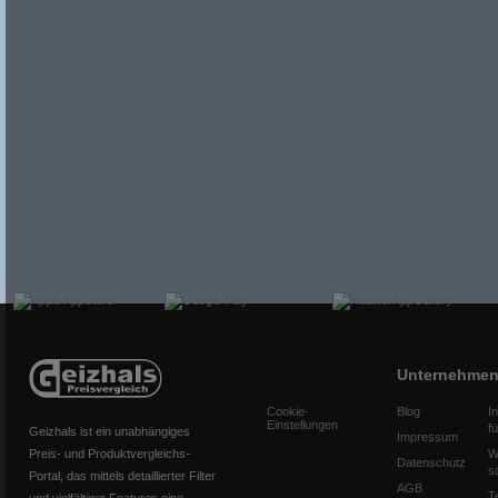
Unternehme
Cookie-
Blog
I
Einstellungen
f
Geizhals ist ein unabhängiges
Impressum
Preis- und Produktvergleichs-
W
Datenschutz
s
Portal, das mittels detaillierter Filter
AGB
T