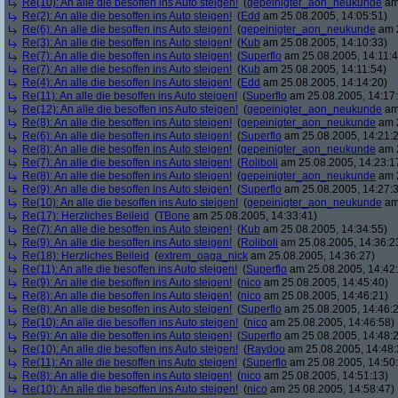
Re(10): An alle die besoffen ins Auto steigen!
(
gepeinigter_aon_neukunde
am 
Re(2): An alle die besoffen ins Auto steigen!
(
Edd
am 25.08.2005, 14:05:51)
Re(6): An alle die besoffen ins Auto steigen!
(
gepeinigter_aon_neukunde
am 2
Re(3): An alle die besoffen ins Auto steigen!
(
Kub
am 25.08.2005, 14:10:33)
Re(7): An alle die besoffen ins Auto steigen!
(
Superflo
am 25.08.2005, 14:11:4
Re(7): An alle die besoffen ins Auto steigen!
(
Kub
am 25.08.2005, 14:11:54)
Re(4): An alle die besoffen ins Auto steigen!
(
Edd
am 25.08.2005, 14:14:20)
Re(11): An alle die besoffen ins Auto steigen!
(
Superflo
am 25.08.2005, 14:17
Re(12): An alle die besoffen ins Auto steigen!
(
gepeinigter_aon_neukunde
am 
Re(8): An alle die besoffen ins Auto steigen!
(
gepeinigter_aon_neukunde
am 2
Re(6): An alle die besoffen ins Auto steigen!
(
Superflo
am 25.08.2005, 14:21:
Re(8): An alle die besoffen ins Auto steigen!
(
gepeinigter_aon_neukunde
am 2
Re(7): An alle die besoffen ins Auto steigen!
(
Roliboli
am 25.08.2005, 14:23:1
Re(8): An alle die besoffen ins Auto steigen!
(
gepeinigter_aon_neukunde
am 2
Re(9): An alle die besoffen ins Auto steigen!
(
Superflo
am 25.08.2005, 14:27:
Re(10): An alle die besoffen ins Auto steigen!
(
gepeinigter_aon_neukunde
am 
Re(17): Herzliches Beileid
(
TBone
am 25.08.2005, 14:33:41)
Re(7): An alle die besoffen ins Auto steigen!
(
Kub
am 25.08.2005, 14:34:55)
Re(9): An alle die besoffen ins Auto steigen!
(
Roliboli
am 25.08.2005, 14:36:2
Re(18): Herzliches Beileid
(
extrem_oaga_nick
am 25.08.2005, 14:36:27)
Re(11): An alle die besoffen ins Auto steigen!
(
Superflo
am 25.08.2005, 14:42
Re(9): An alle die besoffen ins Auto steigen!
(
nico
am 25.08.2005, 14:45:40)
Re(8): An alle die besoffen ins Auto steigen!
(
nico
am 25.08.2005, 14:46:21)
Re(8): An alle die besoffen ins Auto steigen!
(
Superflo
am 25.08.2005, 14:46:
Re(10): An alle die besoffen ins Auto steigen!
(
nico
am 25.08.2005, 14:46:58)
Re(9): An alle die besoffen ins Auto steigen!
(
Superflo
am 25.08.2005, 14:48:
Re(10): An alle die besoffen ins Auto steigen!
(
Raydoo
am 25.08.2005, 14:48:
Re(11): An alle die besoffen ins Auto steigen!
(
Superflo
am 25.08.2005, 14:50
Re(8): An alle die besoffen ins Auto steigen!
(
nico
am 25.08.2005, 14:51:13)
Re(10): An alle die besoffen ins Auto steigen!
(
nico
am 25.08.2005, 14:58:47)