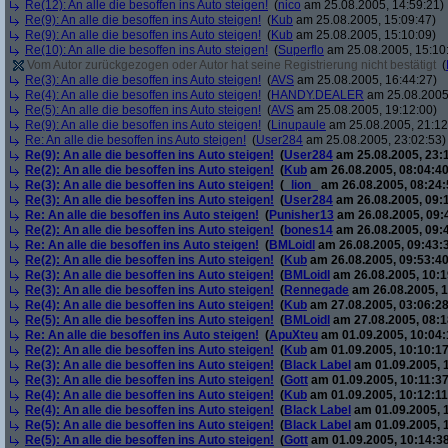
Re(12): An alle die besoffen ins Auto steigen!
(
nico
am 25.08.2005, 14:59:21)
Re(9): An alle die besoffen ins Auto steigen!
(
Kub
am 25.08.2005, 15:09:47)
Re(9): An alle die besoffen ins Auto steigen!
(
Kub
am 25.08.2005, 15:10:09)
Re(10): An alle die besoffen ins Auto steigen!
(
Superflo
am 25.08.2005, 15:10
Vom Autor zurückgezogen oder Autor hat seine Registrierung nicht bestätigt
(
Re(3): An alle die besoffen ins Auto steigen!
(
AVS
am 25.08.2005, 16:44:27)
Re(4): An alle die besoffen ins Auto steigen!
(
HANDY.DEALER
am 25.08.2005,
Re(5): An alle die besoffen ins Auto steigen!
(
AVS
am 25.08.2005, 19:12:00)
Re(9): An alle die besoffen ins Auto steigen!
(
Linupaule
am 25.08.2005, 21:12
Re: An alle die besoffen ins Auto steigen!
(
User284
am 25.08.2005, 23:02:53)
Re(9): An alle die besoffen ins Auto steigen!
(
User284
am 25.08.2005, 23:
Re(2): An alle die besoffen ins Auto steigen!
(
Kub
am 26.08.2005, 08:04:40
Re(3): An alle die besoffen ins Auto steigen!
(
_lion_
am 26.08.2005, 08:24:
Re(3): An alle die besoffen ins Auto steigen!
(
User284
am 26.08.2005, 09:
Re: An alle die besoffen ins Auto steigen!
(
Punisher13
am 26.08.2005, 09:
Re(2): An alle die besoffen ins Auto steigen!
(
bones14
am 26.08.2005, 09:
Re: An alle die besoffen ins Auto steigen!
(
BMLoidl
am 26.08.2005, 09:43:
Re(2): An alle die besoffen ins Auto steigen!
(
Kub
am 26.08.2005, 09:53:40
Re(3): An alle die besoffen ins Auto steigen!
(
BMLoidl
am 26.08.2005, 10:1
Re(3): An alle die besoffen ins Auto steigen!
(
Rennegade
am 26.08.2005, 1
Re(4): An alle die besoffen ins Auto steigen!
(
Kub
am 27.08.2005, 03:06:28
Re(5): An alle die besoffen ins Auto steigen!
(
BMLoidl
am 27.08.2005, 08:1
Re: An alle die besoffen ins Auto steigen!
(
ApuXteu
am 01.09.2005, 10:04:
Re(2): An alle die besoffen ins Auto steigen!
(
Kub
am 01.09.2005, 10:10:17
Re(3): An alle die besoffen ins Auto steigen!
(
Black Label
am 01.09.2005, 1
Re(3): An alle die besoffen ins Auto steigen!
(
Gott
am 01.09.2005, 10:11:37
Re(4): An alle die besoffen ins Auto steigen!
(
Kub
am 01.09.2005, 10:12:11
Re(4): An alle die besoffen ins Auto steigen!
(
Black Label
am 01.09.2005, 
Re(5): An alle die besoffen ins Auto steigen!
(
Black Label
am 01.09.2005, 
Re(5): An alle die besoffen ins Auto steigen!
(
Gott
am 01.09.2005, 10:14:38