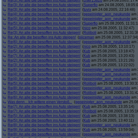
Re(3): An alle die besoffen ins Auto steigen!
(
User15820
am 24.08.2005, 17:4
Re(3): An alle die besoffen ins Auto steigen!
(
Superflo
am 24.08.2005, 18:05:
Re(3): An alle die besoffen ins Auto steigen!
(
tuvix
am 24.08.2005, 22:16:48)
Re(4): An alle die besoffen ins Auto steigen!
(
gepeinigter_aon_neukunde
am 2
Re(4): An alle die besoffen ins Auto steigen!
(
gepeinigter_aon_neukunde
am 2
Re(5): An alle die besoffen ins Auto steigen!
(
Superflo
am 25.08.2005, 11:31:1
Re(5): An alle die besoffen ins Auto steigen!
(
nico
am 25.08.2005, 11:32:47)
Re(3): An alle die besoffen ins Auto steigen!
(
Roliboli
am 25.08.2005, 12:31:3
Re: An alle die besoffen ins Auto steigen!
(
piiceman
am 25.08.2005, 12:37:34
Re(6): An alle die besoffen ins Auto steigen!
(
gepeinigter_aon_neukunde
am 2
Re(2): An alle die besoffen ins Auto steigen!
(
nico
am 25.08.2005, 13:10:17)
Re(5): An alle die besoffen ins Auto steigen!
(
Kub
am 25.08.2005, 13:18:47)
Re(7): An alle die besoffen ins Auto steigen!
(
Kub
am 25.08.2005, 13:20:43)
Re(2): An alle die besoffen ins Auto steigen!
(
Kub
am 25.08.2005, 13:21:26)
Re(3): An alle die besoffen ins Auto steigen!
(
Kub
am 25.08.2005, 13:22:02)
Re(6): An alle die besoffen ins Auto steigen!
(
gepeinigter_aon_neukunde
am 2
Re(4): An alle die besoffen ins Auto steigen!
(
gepeinigter_aon_neukunde
am 2
Re(4): An alle die besoffen ins Auto steigen!
(
gepeinigter_aon_neukunde
am 2
Re(5): An alle die besoffen ins Auto steigen!
(
Roliboli
am 25.08.2005, 13:30:3
Re(8): An alle die besoffen ins Auto steigen!
(
gepeinigter_aon_neukunde
am 2
Re(5): An alle die besoffen ins Auto steigen!
(
Roliboli
am 25.08.2005, 13:31:4
Re(6): An alle die besoffen ins Auto steigen!
(
gepeinigter_aon_neukunde
am 2
Was denn... Ich wittere einen Verstoß...
(
gepeinigter_aon_neukunde
am 25.08
Re(7): An alle die besoffen ins Auto steigen!
(
Kub
am 25.08.2005, 13:35:14)
Re(7): An alle die besoffen ins Auto steigen!
(
Roliboli
am 25.08.2005, 13:35:1
Re(5): An alle die besoffen ins Auto steigen!
(
Kub
am 25.08.2005, 13:38:13)
Re(5): An alle die besoffen ins Auto steigen!
(
Kub
am 25.08.2005, 13:40:11)
Re(8): An alle die besoffen ins Auto steigen!
(
gepeinigter_aon_neukunde
am 2
Re(9): An alle die besoffen ins Auto steigen!
(
Kub
am 25.08.2005, 13:59:04)
Re(8): An alle die besoffen ins Auto steigen!
(
gepeinigter_aon_neukunde
am 2