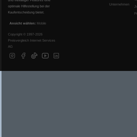
und vielfältiger Features eine
Unternehmen
optimale Hilfestellung bei der
J
Kaufentscheidung bietet.
P
Ansicht wählen:
Mobile
Copyright © 1997-2026
Preisvergleich Internet Services
AG