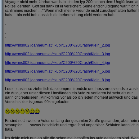
Voyager nicht mehr fahrbar war, hab ich den typ 200m nach dem Unglücksort a
Polizei gerufen. Gott sei dank ist er versichert. Seine entschuldigung war: " Ich ha
schlimmes machen....." Wenn mich meine Freunde nicht zurückgehalten hätten h
hals.....bin echt froh dass ich die beherrschung nicht verloren hab.
.
.
.
.
.
http:/
/
wrms002.joanneum.at/
~kubi/
C200%20Crash/
Klein_2.jpg
http:/
/
wrms002.joanneum.at/
~kubi/
C200%20Crash/
Klein_3.jpg
http:/
/
wrms002.joanneum.at/
~kubi/
C200%20Crash/
Klein_4.jpg
http:/
/
wrms002.joanneum.at/
~kubi/
C200%20Crash/
Klein_5.jpg
http:/
/
wrms002.joanneum.at/
~kubi/
C200%20Crash/
Klein_8.jpg
Leute, das ist so ziehmlich das dempremirendste und herzzerreissendste was ic
ein Auto, aber unter diesen Umständen ein Auto zu verlieren ist mehr als nur ........
gar nicht realisieren. Mir kommts vor als ob ich jeden moment aufwach und das 
Verstehts: der is genau 90km gelaufen.......
Es sind noch weitere Autos entlang der gesamten Straße gestanden, aber nei
schnupfen........sowas ist schlicht und ergreifend unpackbar. Schlafen kann ich n
hals.
Ich richte mich nun an alle die schon mal besoffen ins auto gestiegen sind