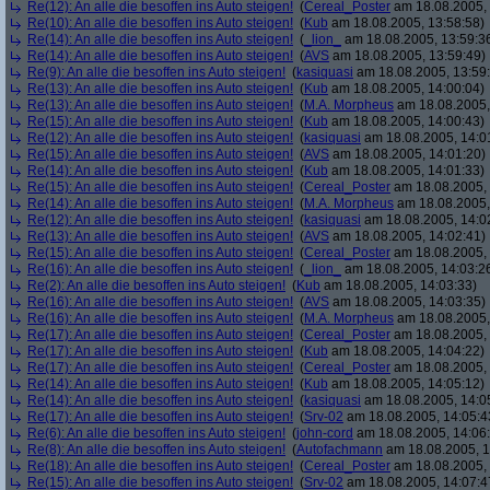
Re(12): An alle die besoffen ins Auto steigen!
(
Cereal_Poster
am 18.08.2005, 
Re(10): An alle die besoffen ins Auto steigen!
(
Kub
am 18.08.2005, 13:58:58)
Re(14): An alle die besoffen ins Auto steigen!
(
_lion_
am 18.08.2005, 13:59:3
Re(14): An alle die besoffen ins Auto steigen!
(
AVS
am 18.08.2005, 13:59:49)
Re(9): An alle die besoffen ins Auto steigen!
(
kasiquasi
am 18.08.2005, 13:59
Re(13): An alle die besoffen ins Auto steigen!
(
Kub
am 18.08.2005, 14:00:04)
Re(13): An alle die besoffen ins Auto steigen!
(
M.A. Morpheus
am 18.08.2005,
Re(15): An alle die besoffen ins Auto steigen!
(
Kub
am 18.08.2005, 14:00:43)
Re(12): An alle die besoffen ins Auto steigen!
(
kasiquasi
am 18.08.2005, 14:0
Re(15): An alle die besoffen ins Auto steigen!
(
AVS
am 18.08.2005, 14:01:20)
Re(14): An alle die besoffen ins Auto steigen!
(
Kub
am 18.08.2005, 14:01:33)
Re(15): An alle die besoffen ins Auto steigen!
(
Cereal_Poster
am 18.08.2005, 
Re(14): An alle die besoffen ins Auto steigen!
(
M.A. Morpheus
am 18.08.2005,
Re(12): An alle die besoffen ins Auto steigen!
(
kasiquasi
am 18.08.2005, 14:0
Re(13): An alle die besoffen ins Auto steigen!
(
AVS
am 18.08.2005, 14:02:41)
Re(15): An alle die besoffen ins Auto steigen!
(
Cereal_Poster
am 18.08.2005, 
Re(16): An alle die besoffen ins Auto steigen!
(
_lion_
am 18.08.2005, 14:03:2
Re(2): An alle die besoffen ins Auto steigen!
(
Kub
am 18.08.2005, 14:03:33)
Re(16): An alle die besoffen ins Auto steigen!
(
AVS
am 18.08.2005, 14:03:35)
Re(16): An alle die besoffen ins Auto steigen!
(
M.A. Morpheus
am 18.08.2005,
Re(17): An alle die besoffen ins Auto steigen!
(
Cereal_Poster
am 18.08.2005, 
Re(17): An alle die besoffen ins Auto steigen!
(
Kub
am 18.08.2005, 14:04:22)
Re(17): An alle die besoffen ins Auto steigen!
(
Cereal_Poster
am 18.08.2005, 
Re(14): An alle die besoffen ins Auto steigen!
(
Kub
am 18.08.2005, 14:05:12)
Re(14): An alle die besoffen ins Auto steigen!
(
kasiquasi
am 18.08.2005, 14:0
Re(17): An alle die besoffen ins Auto steigen!
(
Srv-02
am 18.08.2005, 14:05:4
Re(6): An alle die besoffen ins Auto steigen!
(
john-cord
am 18.08.2005, 14:06
Re(8): An alle die besoffen ins Auto steigen!
(
Autofachmann
am 18.08.2005, 1
Re(18): An alle die besoffen ins Auto steigen!
(
Cereal_Poster
am 18.08.2005, 
Re(15): An alle die besoffen ins Auto steigen!
(
Srv-02
am 18.08.2005, 14:07:4