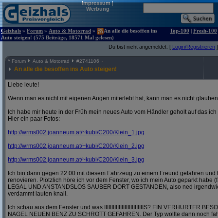
Impressum
|
Werbung
Geizhals
»
Forum
»
Auto & Motorrad
»
An alle die besoffen ins
Top-100
|
Fresh-100
Auto steigen! (575 Beiträge, 18571 Mal gelesen)
Du bist nicht angemeldet. [
Login/Registrieren
]
^
Forum
Auto & Motorrad
#
2741106
An alle die besoffen ins Auto steigen!
Liebe leute!
Wenn man es nicht mit eigenen Augen miterlebt hat, kann man es nicht glauben
Ich habe mir heute in der Früh mein neues Auto vom Händler geholt auf das ic
Hier ein paar Fotos:
http:/
/
wrms002.joanneum.at/
~kubi/
C200/
Klein_1.jpg
http:/
/
wrms002.joanneum.at/
~kubi/
C200/
Klein_2.jpg
http:/
/
wrms002.joanneum.at/
~kubi/
C200/
Klein_3.jpg
Ich bin dann gegen 22:00 mit diesem Fahrzeug zu einem Freund gefahren und 
renovieren. Plötzlich höre ich vor dem Fenster, wo ich mein Auto geparkt habe (
LEGAL UND ANSTANDSLOS SAUBER DORT GESTANDEN, also ned irgendwie in 
verdammt lauten knall.
Ich schau aus dem Fenster und was IIIIIIIIIIIIIIIIIIIIIIIIIIIS? EIN VERHURT
NAGEL NEUEN BENZ ZU SCHROTT GEFAHREN. Der Typ wollte dann noch fahre