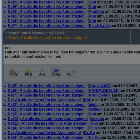
Re(5): An alle die besoffen ins Auto steigen!
(
Gott
am 01.09.2005, 10:15:57
Re(6): An alle die besoffen ins Auto steigen!
(
Kub
am 01.09.2005, 10:16:36
Re(3): An alle die besoffen ins Auto steigen!
(
ApuXteu
am 01.09.2005, 10:
Re(6): An alle die besoffen ins Auto steigen!
(
Kub
am 01.09.2005, 10:16:50
Re(4): An alle die besoffen ins Auto steigen!
(
Kub
am 01.09.2005, 10:17:20
Re(7): An alle die besoffen ins Auto steigen!
(
Black Label
am 01.09.2005, 
^
Forum
Auto & Motorrad
#
2761403
Re(8): An alle die besoffen ins Auto steigen!
nein
i bin aber mit meiner alten rostgurken herumgefahren, die noch angemeldet war
probefahrt damit machen können.
Re(5): An alle die besoffen ins Auto steigen!
(
Kranich-007
am 01.09.2005, 
Re(6): An alle die besoffen ins Auto steigen!
(
HANDY.DEALER
am 01.09.20
Re(7): An alle die besoffen ins Auto steigen!
(
Kranich-007
am 01.09.2005, 
Re: An alle die besoffen ins Auto steigen!
(
Kub
am 10.09.2005, 11:23:42)
Re(2): An alle die besoffen ins Auto steigen!
(
plotti
am 10.09.2005, 11:29:1
Re(2): An alle die besoffen ins Auto steigen!
(
lowtech
am 10.09.2005, 11:4
Re(3): An alle die besoffen ins Auto steigen!
(
Kub
am 10.09.2005, 11:44:38
Re(10): An alle die besoffen ins Auto steigen!
(
vexxon
am 10.09.2005, 11:4
Re(11): An alle die besoffen ins Auto steigen!
(
Kub
am 10.09.2005, 12:05:3
Re(4): An alle die besoffen ins Auto steigen!
(
Dr. Ko
am 11.09.2005, 00:00:
Re: An alle die besoffen ins Auto steigen!
(
Dr. Ko
am 11.09.2005, 00:01:34
Re(4): An alle die besoffen ins Auto steigen!
(
Dr. Ko
am 11.09.2005, 00:05: