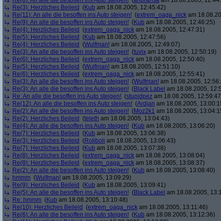
Re(8): An alle die besoffen ins Auto steigen!
(
anbransa
am 18.08.2005, 12:44
Re(3): Herzliches Beileid
(
Kub
am 18.08.2005, 12:45:42)
Re(11): An alle die besoffen ins Auto steigen!
(
extrem_oaga_nick
am 18.08.20
Re(9): An alle die besoffen ins Auto steigen!
(
Kub
am 18.08.2005, 12:46:25)
Re(4): Herzliches Beileid
(
extrem_oaga_nick
am 18.08.2005, 12:47:31)
Re(5): Herzliches Beileid
(
Kub
am 18.08.2005, 12:47:56)
Re(4): Herzliches Beileid
(
Wulfman!
am 18.08.2005, 12:49:07)
Re(3): An alle die besoffen ins Auto steigen!
(
tuvix
am 18.08.2005, 12:50:19)
Re(6): Herzliches Beileid
(
extrem_oaga_nick
am 18.08.2005, 12:50:40)
Re(5): Herzliches Beileid
(
Wulfman!
am 18.08.2005, 12:51:10)
Re(6): Herzliches Beileid
(
extrem_oaga_nick
am 18.08.2005, 12:55:41)
Re(3): An alle die besoffen ins Auto steigen!
(
Wulfman!
am 18.08.2005, 12:56:
Re(3): An alle die besoffen ins Auto steigen!
(
Black Label
am 18.08.2005, 12:
Re: An alle die besoffen ins Auto steigen!
(
stupidpez
am 18.08.2005, 12:59:47
Re(12): An alle die besoffen ins Auto steigen!
(
Ardjan
am 18.08.2005, 13:00:1
Re(2): An alle die besoffen ins Auto steigen!
(
Moz2k1
am 18.08.2005, 13:04:1
Re(2): Herzliches Beileid
(
teleth
am 18.08.2005, 13:04:43)
Re(4): An alle die besoffen ins Auto steigen!
(
Kub
am 18.08.2005, 13:06:20)
Re(7): Herzliches Beileid
(
Kub
am 18.08.2005, 13:06:38)
Re(3): Herzliches Beileid
(
Roliboli
am 18.08.2005, 13:06:43)
Re(7): Herzliches Beileid
(
Kub
am 18.08.2005, 13:07:38)
Re(8): Herzliches Beileid
(
extrem_oaga_nick
am 18.08.2005, 13:08:04)
Re(8): Herzliches Beileid
(
extrem_oaga_nick
am 18.08.2005, 13:08:37)
Re(2): An alle die besoffen ins Auto steigen!
(
Kub
am 18.08.2005, 13:08:40)
hmmm
(
Wulfman!
am 18.08.2005, 13:09:29)
Re(9): Herzliches Beileid
(
Kub
am 18.08.2005, 13:09:41)
Re(5): An alle die besoffen ins Auto steigen!
(
Black Label
am 18.08.2005, 13:
Re: hmmm
(
Kub
am 18.08.2005, 13:10:48)
Re(10): Herzliches Beileid
(
extrem_oaga_nick
am 18.08.2005, 13:11:46)
Re(6): An alle die besoffen ins Auto steigen!
(
Kub
am 18.08.2005, 13:12:36)