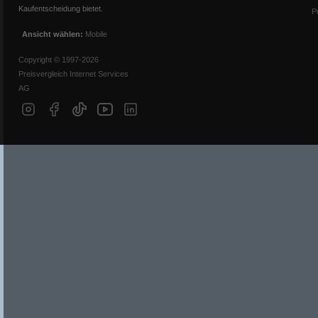
Kaufentscheidung bietet.
P
Ansicht wählen:
Mobile
Copyright © 1997-2026
Preisvergleich Internet Services
AG