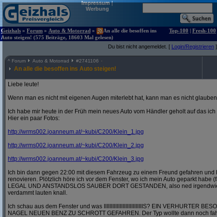
Impressum
|
Werbung
Geizhals
»
Forum
»
Auto & Motorrad
»
An alle die besoffen ins
Top-100
|
Fresh-100
Auto steigen! (575 Beiträge, 18603 Mal gelesen)
Du bist nicht angemeldet. [
Login/Registrieren
]
^
Forum
Auto & Motorrad
#
2741106
An alle die besoffen ins Auto steigen!
Liebe leute!
Wenn man es nicht mit eigenen Augen miterlebt hat, kann man es nicht glauben
Ich habe mir heute in der Früh mein neues Auto vom Händler geholt auf das ic
Hier ein paar Fotos:
http:/
/
wrms002.joanneum.at/
~kubi/
C200/
Klein_1.jpg
http:/
/
wrms002.joanneum.at/
~kubi/
C200/
Klein_2.jpg
http:/
/
wrms002.joanneum.at/
~kubi/
C200/
Klein_3.jpg
Ich bin dann gegen 22:00 mit diesem Fahrzeug zu einem Freund gefahren und 
renovieren. Plötzlich höre ich vor dem Fenster, wo ich mein Auto geparkt habe (
LEGAL UND ANSTANDSLOS SAUBER DORT GESTANDEN, also ned irgendwie in 
verdammt lauten knall.
Ich schau aus dem Fenster und was IIIIIIIIIIIIIIIIIIIIIIIIIIIS? EIN VERHURT
NAGEL NEUEN BENZ ZU SCHROTT GEFAHREN. Der Typ wollte dann noch fahre