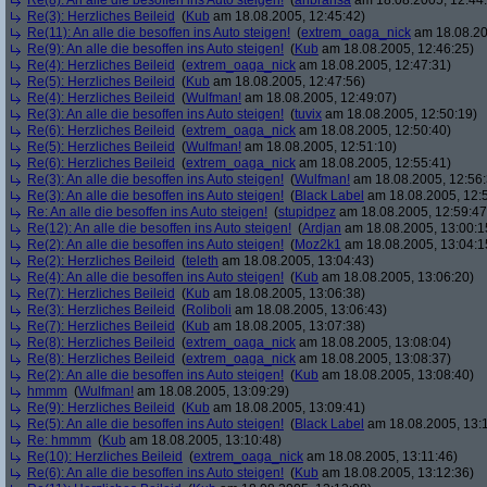
Re(8): An alle die besoffen ins Auto steigen!
(
anbransa
am 18.08.2005, 12:44
Re(3): Herzliches Beileid
(
Kub
am 18.08.2005, 12:45:42)
Re(11): An alle die besoffen ins Auto steigen!
(
extrem_oaga_nick
am 18.08.20
Re(9): An alle die besoffen ins Auto steigen!
(
Kub
am 18.08.2005, 12:46:25)
Re(4): Herzliches Beileid
(
extrem_oaga_nick
am 18.08.2005, 12:47:31)
Re(5): Herzliches Beileid
(
Kub
am 18.08.2005, 12:47:56)
Re(4): Herzliches Beileid
(
Wulfman!
am 18.08.2005, 12:49:07)
Re(3): An alle die besoffen ins Auto steigen!
(
tuvix
am 18.08.2005, 12:50:19)
Re(6): Herzliches Beileid
(
extrem_oaga_nick
am 18.08.2005, 12:50:40)
Re(5): Herzliches Beileid
(
Wulfman!
am 18.08.2005, 12:51:10)
Re(6): Herzliches Beileid
(
extrem_oaga_nick
am 18.08.2005, 12:55:41)
Re(3): An alle die besoffen ins Auto steigen!
(
Wulfman!
am 18.08.2005, 12:56:
Re(3): An alle die besoffen ins Auto steigen!
(
Black Label
am 18.08.2005, 12:
Re: An alle die besoffen ins Auto steigen!
(
stupidpez
am 18.08.2005, 12:59:47
Re(12): An alle die besoffen ins Auto steigen!
(
Ardjan
am 18.08.2005, 13:00:1
Re(2): An alle die besoffen ins Auto steigen!
(
Moz2k1
am 18.08.2005, 13:04:1
Re(2): Herzliches Beileid
(
teleth
am 18.08.2005, 13:04:43)
Re(4): An alle die besoffen ins Auto steigen!
(
Kub
am 18.08.2005, 13:06:20)
Re(7): Herzliches Beileid
(
Kub
am 18.08.2005, 13:06:38)
Re(3): Herzliches Beileid
(
Roliboli
am 18.08.2005, 13:06:43)
Re(7): Herzliches Beileid
(
Kub
am 18.08.2005, 13:07:38)
Re(8): Herzliches Beileid
(
extrem_oaga_nick
am 18.08.2005, 13:08:04)
Re(8): Herzliches Beileid
(
extrem_oaga_nick
am 18.08.2005, 13:08:37)
Re(2): An alle die besoffen ins Auto steigen!
(
Kub
am 18.08.2005, 13:08:40)
hmmm
(
Wulfman!
am 18.08.2005, 13:09:29)
Re(9): Herzliches Beileid
(
Kub
am 18.08.2005, 13:09:41)
Re(5): An alle die besoffen ins Auto steigen!
(
Black Label
am 18.08.2005, 13:
Re: hmmm
(
Kub
am 18.08.2005, 13:10:48)
Re(10): Herzliches Beileid
(
extrem_oaga_nick
am 18.08.2005, 13:11:46)
Re(6): An alle die besoffen ins Auto steigen!
(
Kub
am 18.08.2005, 13:12:36)