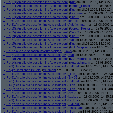
Re(17): An alle die besoffen ins Auto steigen!
(
Kub
am 18.08.2005, 14:04:22)
Re(17): An alle die besoffen ins Auto steigen!
(
Cereal_Poster
am 18.08.2005, 
Re(14): An alle die besoffen ins Auto steigen!
(
Kub
am 18.08.2005, 14:05:12)
Re(14): An alle die besoffen ins Auto steigen!
(
kasiquasi
am 18.08.2005, 14:0
Re(17): An alle die besoffen ins Auto steigen!
(
Srv-02
am 18.08.2005, 14:05:4
Re(6): An alle die besoffen ins Auto steigen!
(
john-cord
am 18.08.2005, 14:06
Re(8): An alle die besoffen ins Auto steigen!
(
Autofachmann
am 18.08.2005, 1
Re(18): An alle die besoffen ins Auto steigen!
(
Cereal_Poster
am 18.08.2005, 
Re(15): An alle die besoffen ins Auto steigen!
(
Srv-02
am 18.08.2005, 14:07:4
Re(19): An alle die besoffen ins Auto steigen!
(
Srv-02
am 18.08.2005, 14:08:4
Re(7): An alle die besoffen ins Auto steigen!
(
Kub
am 18.08.2005, 14:08:52)
Re(15): An alle die besoffen ins Auto steigen!
(
Kub
am 18.08.2005, 14:10:02)
Re(12): An alle die besoffen ins Auto steigen!
(
M.A. Morpheus
am 18.08.2005,
Re: An alle die besoffen ins Auto steigen!
(
Jaws
am 18.08.2005, 14:14:09)
Re(2): An alle die besoffen ins Auto steigen!
(
Kub
am 18.08.2005, 14:15:48)
Re(10): An alle die besoffen ins Auto steigen!
(
M.A. Morpheus
am 18.08.2005,
Re(14): An alle die besoffen ins Auto steigen!
(
Autofachmann
am 18.08.2005, 
Re(3): An alle die besoffen ins Auto steigen!
(
BMLoidl
am 18.08.2005, 14:23:5
Re(4): Herzliches Beileid
(
Wulfman!
am 18.08.2005, 14:24:58)
Re(4): An alle die besoffen ins Auto steigen!
(
_lion_
am 18.08.2005, 14:25:23)
Re(5): An alle die besoffen ins Auto steigen!
(
Srv-02
am 18.08.2005, 14:27:36
Re(5): An alle die besoffen ins Auto steigen!
(
BMLoidl
am 18.08.2005, 14:27:4
Re(6): An alle die besoffen ins Auto steigen!
(
_lion_
am 18.08.2005, 14:31:04)
Re(6): An alle die besoffen ins Auto steigen!
(
_lion_
am 18.08.2005, 14:31:40)
Re(7): An alle die besoffen ins Auto steigen!
(
Srv-02
am 18.08.2005, 14:34:10
Re(4): An alle die besoffen ins Auto steigen!
(
kaukus
am 18.08.2005, 14:35:22
Re(3): An alle die besoffen ins Auto steigen!
(
kaukus
am 18.08.2005, 14:36:06
Re(7): An alle die besoffen ins Auto steigen!
(
BMLoidl
am 18.08.2005, 14:36:2
Re(4): An alle die besoffen ins Auto steigen!
(
Black Label
am 18.08.2005, 14:
Re(8): An alle die besoffen ins Auto steigen!
(
_lion_
am 18.08.2005, 14:37:22)