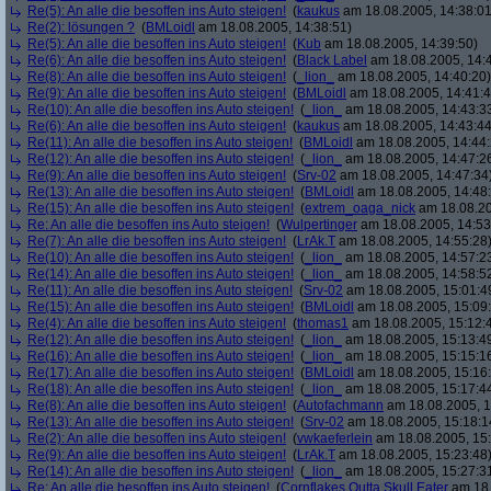
Re(5): An alle die besoffen ins Auto steigen!
(
kaukus
am 18.08.2005, 14:38:01
Re(2): lösungen ?
(
BMLoidl
am 18.08.2005, 14:38:51)
Re(5): An alle die besoffen ins Auto steigen!
(
Kub
am 18.08.2005, 14:39:50)
Re(6): An alle die besoffen ins Auto steigen!
(
Black Label
am 18.08.2005, 14:
Re(8): An alle die besoffen ins Auto steigen!
(
_lion_
am 18.08.2005, 14:40:20)
Re(9): An alle die besoffen ins Auto steigen!
(
BMLoidl
am 18.08.2005, 14:41:4
Re(10): An alle die besoffen ins Auto steigen!
(
_lion_
am 18.08.2005, 14:43:3
Re(6): An alle die besoffen ins Auto steigen!
(
kaukus
am 18.08.2005, 14:43:44
Re(11): An alle die besoffen ins Auto steigen!
(
BMLoidl
am 18.08.2005, 14:44:
Re(12): An alle die besoffen ins Auto steigen!
(
_lion_
am 18.08.2005, 14:47:2
Re(9): An alle die besoffen ins Auto steigen!
(
Srv-02
am 18.08.2005, 14:47:34
Re(13): An alle die besoffen ins Auto steigen!
(
BMLoidl
am 18.08.2005, 14:48
Re(15): An alle die besoffen ins Auto steigen!
(
extrem_oaga_nick
am 18.08.20
Re: An alle die besoffen ins Auto steigen!
(
Wulpertinger
am 18.08.2005, 14:53
Re(7): An alle die besoffen ins Auto steigen!
(
LrAk.T
am 18.08.2005, 14:55:28
Re(10): An alle die besoffen ins Auto steigen!
(
_lion_
am 18.08.2005, 14:57:2
Re(14): An alle die besoffen ins Auto steigen!
(
_lion_
am 18.08.2005, 14:58:5
Re(11): An alle die besoffen ins Auto steigen!
(
Srv-02
am 18.08.2005, 15:01:4
Re(15): An alle die besoffen ins Auto steigen!
(
BMLoidl
am 18.08.2005, 15:09
Re(4): An alle die besoffen ins Auto steigen!
(
thomas1
am 18.08.2005, 15:12:
Re(12): An alle die besoffen ins Auto steigen!
(
_lion_
am 18.08.2005, 15:13:4
Re(16): An alle die besoffen ins Auto steigen!
(
_lion_
am 18.08.2005, 15:15:1
Re(17): An alle die besoffen ins Auto steigen!
(
BMLoidl
am 18.08.2005, 15:16
Re(18): An alle die besoffen ins Auto steigen!
(
_lion_
am 18.08.2005, 15:17:4
Re(8): An alle die besoffen ins Auto steigen!
(
Autofachmann
am 18.08.2005, 1
Re(13): An alle die besoffen ins Auto steigen!
(
Srv-02
am 18.08.2005, 15:18:1
Re(2): An alle die besoffen ins Auto steigen!
(
vwkaeferlein
am 18.08.2005, 15:
Re(9): An alle die besoffen ins Auto steigen!
(
LrAk.T
am 18.08.2005, 15:23:48
Re(14): An alle die besoffen ins Auto steigen!
(
_lion_
am 18.08.2005, 15:27:3
Re: An alle die besoffen ins Auto steigen!
(
Cornflakes Outta Skull Eater
am 18.