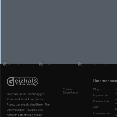
Unternehme
Cookie-
Blog
I
Einstellungen
f
Geizhals ist ein unabhängiges
Impressum
Preis- und Produktvergleichs-
W
Datenschutz
s
Portal, das mittels detaillierter Filter
AGB
T
und vielfältiger Features eine
Unternehmen
optimale Hilfestellung bei der
J