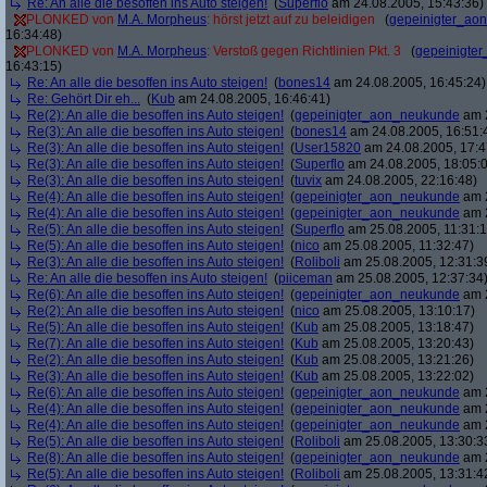
Re: An alle die besoffen ins Auto steigen!
(
Superflo
am 24.08.2005, 15:43:36)
PLONKED von
M.A. Morpheus
: hörst jetzt auf zu beleidigen
(
gepeinigter_ao
16:34:48)
PLONKED von
M.A. Morpheus
: Verstoß gegen Richtlinien Pkt. 3
(
gepeinigte
16:43:15)
Re: An alle die besoffen ins Auto steigen!
(
bones14
am 24.08.2005, 16:45:24)
Re: Gehört Dir eh...
(
Kub
am 24.08.2005, 16:46:41)
Re(2): An alle die besoffen ins Auto steigen!
(
gepeinigter_aon_neukunde
am 2
Re(3): An alle die besoffen ins Auto steigen!
(
bones14
am 24.08.2005, 16:51:
Re(3): An alle die besoffen ins Auto steigen!
(
User15820
am 24.08.2005, 17:4
Re(3): An alle die besoffen ins Auto steigen!
(
Superflo
am 24.08.2005, 18:05:
Re(3): An alle die besoffen ins Auto steigen!
(
tuvix
am 24.08.2005, 22:16:48)
Re(4): An alle die besoffen ins Auto steigen!
(
gepeinigter_aon_neukunde
am 2
Re(4): An alle die besoffen ins Auto steigen!
(
gepeinigter_aon_neukunde
am 2
Re(5): An alle die besoffen ins Auto steigen!
(
Superflo
am 25.08.2005, 11:31:1
Re(5): An alle die besoffen ins Auto steigen!
(
nico
am 25.08.2005, 11:32:47)
Re(3): An alle die besoffen ins Auto steigen!
(
Roliboli
am 25.08.2005, 12:31:3
Re: An alle die besoffen ins Auto steigen!
(
piiceman
am 25.08.2005, 12:37:34
Re(6): An alle die besoffen ins Auto steigen!
(
gepeinigter_aon_neukunde
am 2
Re(2): An alle die besoffen ins Auto steigen!
(
nico
am 25.08.2005, 13:10:17)
Re(5): An alle die besoffen ins Auto steigen!
(
Kub
am 25.08.2005, 13:18:47)
Re(7): An alle die besoffen ins Auto steigen!
(
Kub
am 25.08.2005, 13:20:43)
Re(2): An alle die besoffen ins Auto steigen!
(
Kub
am 25.08.2005, 13:21:26)
Re(3): An alle die besoffen ins Auto steigen!
(
Kub
am 25.08.2005, 13:22:02)
Re(6): An alle die besoffen ins Auto steigen!
(
gepeinigter_aon_neukunde
am 2
Re(4): An alle die besoffen ins Auto steigen!
(
gepeinigter_aon_neukunde
am 2
Re(4): An alle die besoffen ins Auto steigen!
(
gepeinigter_aon_neukunde
am 2
Re(5): An alle die besoffen ins Auto steigen!
(
Roliboli
am 25.08.2005, 13:30:3
Re(8): An alle die besoffen ins Auto steigen!
(
gepeinigter_aon_neukunde
am 2
Re(5): An alle die besoffen ins Auto steigen!
(
Roliboli
am 25.08.2005, 13:31:4