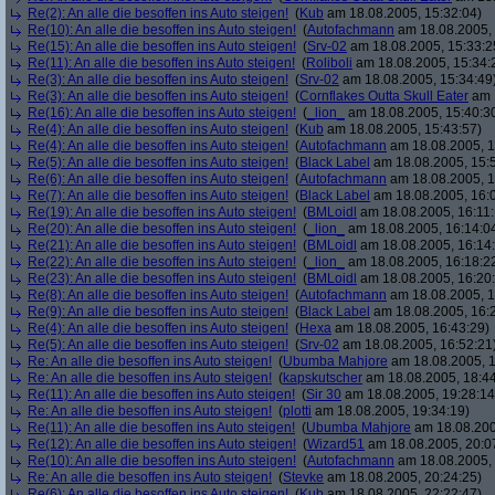
Re(2): An alle die besoffen ins Auto steigen!
(
Kub
am 18.08.2005, 15:32:04)
Re(10): An alle die besoffen ins Auto steigen!
(
Autofachmann
am 18.08.2005, 
Re(15): An alle die besoffen ins Auto steigen!
(
Srv-02
am 18.08.2005, 15:33:2
Re(11): An alle die besoffen ins Auto steigen!
(
Roliboli
am 18.08.2005, 15:34:
Re(3): An alle die besoffen ins Auto steigen!
(
Srv-02
am 18.08.2005, 15:34:49
Re(3): An alle die besoffen ins Auto steigen!
(
Cornflakes Outta Skull Eater
am 1
Re(16): An alle die besoffen ins Auto steigen!
(
_lion_
am 18.08.2005, 15:40:3
Re(4): An alle die besoffen ins Auto steigen!
(
Kub
am 18.08.2005, 15:43:57)
Re(4): An alle die besoffen ins Auto steigen!
(
Autofachmann
am 18.08.2005, 1
Re(5): An alle die besoffen ins Auto steigen!
(
Black Label
am 18.08.2005, 15:
Re(6): An alle die besoffen ins Auto steigen!
(
Autofachmann
am 18.08.2005, 1
Re(7): An alle die besoffen ins Auto steigen!
(
Black Label
am 18.08.2005, 16:
Re(19): An alle die besoffen ins Auto steigen!
(
BMLoidl
am 18.08.2005, 16:11:
Re(20): An alle die besoffen ins Auto steigen!
(
_lion_
am 18.08.2005, 16:14:0
Re(21): An alle die besoffen ins Auto steigen!
(
BMLoidl
am 18.08.2005, 16:14
Re(22): An alle die besoffen ins Auto steigen!
(
_lion_
am 18.08.2005, 16:18:2
Re(23): An alle die besoffen ins Auto steigen!
(
BMLoidl
am 18.08.2005, 16:20
Re(8): An alle die besoffen ins Auto steigen!
(
Autofachmann
am 18.08.2005, 1
Re(9): An alle die besoffen ins Auto steigen!
(
Black Label
am 18.08.2005, 16:2
Re(4): An alle die besoffen ins Auto steigen!
(
Hexa
am 18.08.2005, 16:43:29)
Re(5): An alle die besoffen ins Auto steigen!
(
Srv-02
am 18.08.2005, 16:52:21
Re: An alle die besoffen ins Auto steigen!
(
Ubumba Mahjore
am 18.08.2005, 1
Re: An alle die besoffen ins Auto steigen!
(
kapskutscher
am 18.08.2005, 18:44
Re(11): An alle die besoffen ins Auto steigen!
(
Sir 30
am 18.08.2005, 19:28:14
Re: An alle die besoffen ins Auto steigen!
(
plotti
am 18.08.2005, 19:34:19)
Re(11): An alle die besoffen ins Auto steigen!
(
Ubumba Mahjore
am 18.08.200
Re(12): An alle die besoffen ins Auto steigen!
(
Wizard51
am 18.08.2005, 20:0
Re(10): An alle die besoffen ins Auto steigen!
(
Autofachmann
am 18.08.2005, 
Re: An alle die besoffen ins Auto steigen!
(
Stevke
am 18.08.2005, 20:24:25)
Re(6): An alle die besoffen ins Auto steigen!
(
Kub
am 18.08.2005, 22:22:47)