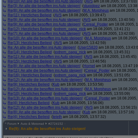
Re(10): An alle die besoffen ins Auto steigen!
(
AVS
am 18.08.2005, 13:37:03)
Re(3): An alle die besoffen ins Auto steigen!
(
stupidpez
am 18.08.2005, 13:38
Re(8): An alle die besoffen ins Auto steigen!
(
M.A. Morpheus
am 18.08.2005, 
Re(11): Herzliches Beileid
(
AVS
am 18.08.2005, 13:39:47)
Re(9): An alle die besoffen ins Auto steigen!
(
AVS
am 18.08.2005, 13:40:56)
Re(9): An alle die besoffen ins Auto steigen!
(
Cereal_Poster
am 18.08.2005, 1
Re(12): Herzliches Beileid
(
extrem_oaga_nick
am 18.08.2005, 13:41:21)
Re(7): An alle die besoffen ins Auto steigen!
(
AVS
am 18.08.2005, 13:42:08)
Re(10): An alle die besoffen ins Auto steigen!
(
M.A. Morpheus
am 18.08.2005,
Re(13): Herzliches Beileid
(
AVS
am 18.08.2005, 13:42:59)
Re: An alle die besoffen ins Auto steigen!
(
User15820
am 18.08.2005, 13:43:
Re(14): Herzliches Beileid
(
extrem_oaga_nick
am 18.08.2005, 13:45:31)
Re(11): An alle die besoffen ins Auto steigen!
(
AVS
am 18.08.2005, 13:45:45)
Re(15): Herzliches Beileid
(
AVS
am 18.08.2005, 13:46:56)
Re(8): An alle die besoffen ins Auto steigen!
(
Hornet
am 18.08.2005, 13:47:19
Re(11): An alle die besoffen ins Auto steigen!
(
Cereal_Poster
am 18.08.2005, 
Re(16): Herzliches Beileid
(
extrem_oaga_nick
am 18.08.2005, 13:51:05)
Re(12): An alle die besoffen ins Auto steigen!
(
M.A. Morpheus
am 18.08.2005,
Re(9): Herzliches Beileid
(
Kub
am 18.08.2005, 13:53:58)
Re(12): An alle die besoffen ins Auto steigen!
(
M.A. Morpheus
am 18.08.2005,
Re(10): Herzliches Beileid
(
extrem_oaga_nick
am 18.08.2005, 13:55:09)
Re(13): An alle die besoffen ins Auto steigen!
(
Cereal_Poster
am 18.08.2005, 
Re(4): Herzliches Beileid
(
Kub
am 18.08.2005, 13:56:06)
Re(12): An alle die besoffen ins Auto steigen!
(
AVS
am 18.08.2005, 13:56:15)
Re(8): An alle die besoffen ins Auto steigen!
(
Kub
am 18.08.2005, 13:57:16)
Re(4): Herzliches Beileid
(
teleth
am 18.08.2005, 13:57:32)
^
Forum
Auto & Motorrad
#
2724152
Re(9): An alle die besoffen ins Auto steigen!