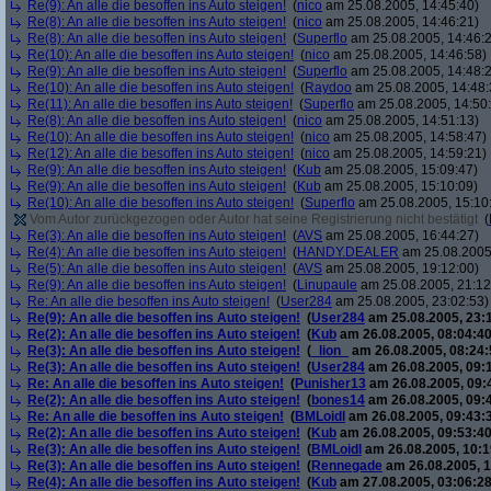
Re(9): An alle die besoffen ins Auto steigen!
(
nico
am 25.08.2005, 14:45:40)
Re(8): An alle die besoffen ins Auto steigen!
(
nico
am 25.08.2005, 14:46:21)
Re(8): An alle die besoffen ins Auto steigen!
(
Superflo
am 25.08.2005, 14:46:
Re(10): An alle die besoffen ins Auto steigen!
(
nico
am 25.08.2005, 14:46:58)
Re(9): An alle die besoffen ins Auto steigen!
(
Superflo
am 25.08.2005, 14:48:
Re(10): An alle die besoffen ins Auto steigen!
(
Raydoo
am 25.08.2005, 14:48:
Re(11): An alle die besoffen ins Auto steigen!
(
Superflo
am 25.08.2005, 14:50
Re(8): An alle die besoffen ins Auto steigen!
(
nico
am 25.08.2005, 14:51:13)
Re(10): An alle die besoffen ins Auto steigen!
(
nico
am 25.08.2005, 14:58:47)
Re(12): An alle die besoffen ins Auto steigen!
(
nico
am 25.08.2005, 14:59:21)
Re(9): An alle die besoffen ins Auto steigen!
(
Kub
am 25.08.2005, 15:09:47)
Re(9): An alle die besoffen ins Auto steigen!
(
Kub
am 25.08.2005, 15:10:09)
Re(10): An alle die besoffen ins Auto steigen!
(
Superflo
am 25.08.2005, 15:10
Vom Autor zurückgezogen oder Autor hat seine Registrierung nicht bestätigt
(
Re(3): An alle die besoffen ins Auto steigen!
(
AVS
am 25.08.2005, 16:44:27)
Re(4): An alle die besoffen ins Auto steigen!
(
HANDY.DEALER
am 25.08.2005,
Re(5): An alle die besoffen ins Auto steigen!
(
AVS
am 25.08.2005, 19:12:00)
Re(9): An alle die besoffen ins Auto steigen!
(
Linupaule
am 25.08.2005, 21:12
Re: An alle die besoffen ins Auto steigen!
(
User284
am 25.08.2005, 23:02:53)
Re(9): An alle die besoffen ins Auto steigen!
(
User284
am 25.08.2005, 23:
Re(2): An alle die besoffen ins Auto steigen!
(
Kub
am 26.08.2005, 08:04:40
Re(3): An alle die besoffen ins Auto steigen!
(
_lion_
am 26.08.2005, 08:24:
Re(3): An alle die besoffen ins Auto steigen!
(
User284
am 26.08.2005, 09:
Re: An alle die besoffen ins Auto steigen!
(
Punisher13
am 26.08.2005, 09:
Re(2): An alle die besoffen ins Auto steigen!
(
bones14
am 26.08.2005, 09:
Re: An alle die besoffen ins Auto steigen!
(
BMLoidl
am 26.08.2005, 09:43:
Re(2): An alle die besoffen ins Auto steigen!
(
Kub
am 26.08.2005, 09:53:40
Re(3): An alle die besoffen ins Auto steigen!
(
BMLoidl
am 26.08.2005, 10:1
Re(3): An alle die besoffen ins Auto steigen!
(
Rennegade
am 26.08.2005, 1
Re(4): An alle die besoffen ins Auto steigen!
(
Kub
am 27.08.2005, 03:06:28