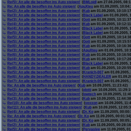
Re(5): An alle die besoffen ins Auto steigen!
(
BMLoidl
am 27.08.2005, 08:1
Re: An alle die besoffen ins Auto steigen!
(
ApuXteu
am 01.09.2005, 10:04:
Re(2): An alle die besoffen ins Auto steigen!
(
Kub
am 01.09.2005, 10:10:17
Re(3): An alle die besoffen ins Auto steigen!
(
Black Label
am 01.09.2005, 1
Re(3): An alle die besoffen ins Auto steigen!
(
Gott
am 01.09.2005, 10:11:37
Re(4): An alle die besoffen ins Auto steigen!
(
Kub
am 01.09.2005, 10:12:11
Re(4): An alle die besoffen ins Auto steigen!
(
Black Label
am 01.09.2005, 
Re(5): An alle die besoffen ins Auto steigen!
(
Black Label
am 01.09.2005, 
Re(5): An alle die besoffen ins Auto steigen!
(
Gott
am 01.09.2005, 10:14:38
Re(5): An alle die besoffen ins Auto steigen!
(
Gott
am 01.09.2005, 10:15:57
Re(6): An alle die besoffen ins Auto steigen!
(
Kub
am 01.09.2005, 10:16:36
Re(3): An alle die besoffen ins Auto steigen!
(
ApuXteu
am 01.09.2005, 10:
Re(6): An alle die besoffen ins Auto steigen!
(
Kub
am 01.09.2005, 10:16:50
Re(4): An alle die besoffen ins Auto steigen!
(
Kub
am 01.09.2005, 10:17:20
Re(7): An alle die besoffen ins Auto steigen!
(
Black Label
am 01.09.2005, 
Re(8): An alle die besoffen ins Auto steigen!
(
Kub
am 01.09.2005, 10:20:55
Re(5): An alle die besoffen ins Auto steigen!
(
Kranich-007
am 01.09.2005, 
Re(6): An alle die besoffen ins Auto steigen!
(
HANDY.DEALER
am 01.09.20
Re(7): An alle die besoffen ins Auto steigen!
(
Kranich-007
am 01.09.2005, 
Re: An alle die besoffen ins Auto steigen!
(
Kub
am 10.09.2005, 11:23:42)
Re(2): An alle die besoffen ins Auto steigen!
(
plotti
am 10.09.2005, 11:29:1
Re(2): An alle die besoffen ins Auto steigen!
(
lowtech
am 10.09.2005, 11:4
Re(3): An alle die besoffen ins Auto steigen!
(
Kub
am 10.09.2005, 11:44:38
Re(10): An alle die besoffen ins Auto steigen!
(
vexxon
am 10.09.2005, 11:4
Re(11): An alle die besoffen ins Auto steigen!
(
Kub
am 10.09.2005, 12:05:3
Re(4): An alle die besoffen ins Auto steigen!
(
Dr. Ko
am 11.09.2005, 00:00:
Re: An alle die besoffen ins Auto steigen!
(
Dr. Ko
am 11.09.2005, 00:01:34
Re(4): An alle die besoffen ins Auto steigen!
(
Dr. Ko
am 11.09.2005, 00:05:
Re(2): An alle die besoffen ins Auto steigen!
(
Kub
am 11.09.2005, 00:28:16
Re(5): An alle die besoffen ins Auto steigen!
(
Pervasive
am 11.09.2005, 01