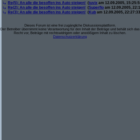
Re(5): An alle die besoffen ins Auto steigen!
(
tuvix
am 12.09.2005, 15:25:5
Re(2): An alle die besoffen ins Auto steigen!
(
Superflo
am 12.09.2005, 22:1
Re(3): An alle die besoffen ins Auto steigen!
(
Kub
am 12.09.2005, 22:27:33
Dieses Forum ist eine frei zugängliche Diskussionsplattform.
Der Betreiber übernimmt keine Verantwortung für den Inhalt der Beiträge und behält sich das
Recht vor, Beiträge mit rechtswidrigem oder anstößigem Inhalt zu löschen.
Datenschutzerklärung