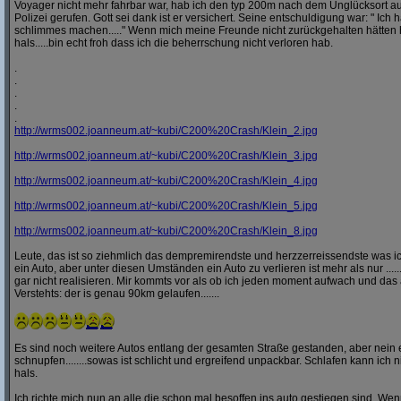
Voyager nicht mehr fahrbar war, hab ich den typ 200m nach dem Unglücksort a
Polizei gerufen. Gott sei dank ist er versichert. Seine entschuldigung war: " Ich ha
schlimmes machen....." Wenn mich meine Freunde nicht zurückgehalten hätten h
hals.....bin echt froh dass ich die beherrschung nicht verloren hab.
.
.
.
.
.
http:/
/
wrms002.joanneum.at/
~kubi/
C200%20Crash/
Klein_2.jpg
http:/
/
wrms002.joanneum.at/
~kubi/
C200%20Crash/
Klein_3.jpg
http:/
/
wrms002.joanneum.at/
~kubi/
C200%20Crash/
Klein_4.jpg
http:/
/
wrms002.joanneum.at/
~kubi/
C200%20Crash/
Klein_5.jpg
http:/
/
wrms002.joanneum.at/
~kubi/
C200%20Crash/
Klein_8.jpg
Leute, das ist so ziehmlich das dempremirendste und herzzerreissendste was ic
ein Auto, aber unter diesen Umständen ein Auto zu verlieren ist mehr als nur ........
gar nicht realisieren. Mir kommts vor als ob ich jeden moment aufwach und das 
Verstehts: der is genau 90km gelaufen.......
Es sind noch weitere Autos entlang der gesamten Straße gestanden, aber nei
schnupfen........sowas ist schlicht und ergreifend unpackbar. Schlafen kann ich n
hals.
Ich richte mich nun an alle die schon mal besoffen ins auto gestiegen sind