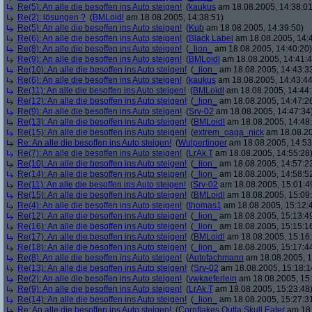
Re(5): An alle die besoffen ins Auto steigen!
(
kaukus
am 18.08.2005, 14:38:01
Re(2): lösungen ?
(
BMLoidl
am 18.08.2005, 14:38:51)
Re(5): An alle die besoffen ins Auto steigen!
(
Kub
am 18.08.2005, 14:39:50)
Re(6): An alle die besoffen ins Auto steigen!
(
Black Label
am 18.08.2005, 14:
Re(8): An alle die besoffen ins Auto steigen!
(
_lion_
am 18.08.2005, 14:40:20)
Re(9): An alle die besoffen ins Auto steigen!
(
BMLoidl
am 18.08.2005, 14:41:4
Re(10): An alle die besoffen ins Auto steigen!
(
_lion_
am 18.08.2005, 14:43:3
Re(6): An alle die besoffen ins Auto steigen!
(
kaukus
am 18.08.2005, 14:43:44
Re(11): An alle die besoffen ins Auto steigen!
(
BMLoidl
am 18.08.2005, 14:44:
Re(12): An alle die besoffen ins Auto steigen!
(
_lion_
am 18.08.2005, 14:47:2
Re(9): An alle die besoffen ins Auto steigen!
(
Srv-02
am 18.08.2005, 14:47:34
Re(13): An alle die besoffen ins Auto steigen!
(
BMLoidl
am 18.08.2005, 14:48
Re(15): An alle die besoffen ins Auto steigen!
(
extrem_oaga_nick
am 18.08.20
Re: An alle die besoffen ins Auto steigen!
(
Wulpertinger
am 18.08.2005, 14:53
Re(7): An alle die besoffen ins Auto steigen!
(
LrAk.T
am 18.08.2005, 14:55:28
Re(10): An alle die besoffen ins Auto steigen!
(
_lion_
am 18.08.2005, 14:57:2
Re(14): An alle die besoffen ins Auto steigen!
(
_lion_
am 18.08.2005, 14:58:5
Re(11): An alle die besoffen ins Auto steigen!
(
Srv-02
am 18.08.2005, 15:01:4
Re(15): An alle die besoffen ins Auto steigen!
(
BMLoidl
am 18.08.2005, 15:09
Re(4): An alle die besoffen ins Auto steigen!
(
thomas1
am 18.08.2005, 15:12:
Re(12): An alle die besoffen ins Auto steigen!
(
_lion_
am 18.08.2005, 15:13:4
Re(16): An alle die besoffen ins Auto steigen!
(
_lion_
am 18.08.2005, 15:15:1
Re(17): An alle die besoffen ins Auto steigen!
(
BMLoidl
am 18.08.2005, 15:16
Re(18): An alle die besoffen ins Auto steigen!
(
_lion_
am 18.08.2005, 15:17:4
Re(8): An alle die besoffen ins Auto steigen!
(
Autofachmann
am 18.08.2005, 1
Re(13): An alle die besoffen ins Auto steigen!
(
Srv-02
am 18.08.2005, 15:18:1
Re(2): An alle die besoffen ins Auto steigen!
(
vwkaeferlein
am 18.08.2005, 15:
Re(9): An alle die besoffen ins Auto steigen!
(
LrAk.T
am 18.08.2005, 15:23:48
Re(14): An alle die besoffen ins Auto steigen!
(
_lion_
am 18.08.2005, 15:27:3
Re: An alle die besoffen ins Auto steigen!
(
Cornflakes Outta Skull Eater
am 18.