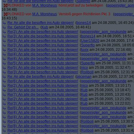
Re: An alle die besoffen ins Auto steigen!
(
Superflo
am 24.08.2005, 15:43:36)
PLONKED von
M.A. Morpheus
: hörst jetzt auf zu beleidigen
(
gepeinigter_ao
16:34:48)
PLONKED von
M.A. Morpheus
: Verstoß gegen Richtlinien Pkt. 3
(
gepeinigte
16:43:15)
Re: An alle die besoffen ins Auto steigen!
(
bones14
am 24.08.2005, 16:45:24)
Re: Gehört Dir eh...
(
Kub
am 24.08.2005, 16:46:41)
Re(2): An alle die besoffen ins Auto steigen!
(
gepeinigter_aon_neukunde
am 2
Re(3): An alle die besoffen ins Auto steigen!
(
bones14
am 24.08.2005, 16:51:
Re(3): An alle die besoffen ins Auto steigen!
(
User15820
am 24.08.2005, 17:4
Re(3): An alle die besoffen ins Auto steigen!
(
Superflo
am 24.08.2005, 18:05:
Re(3): An alle die besoffen ins Auto steigen!
(
tuvix
am 24.08.2005, 22:16:48)
Re(4): An alle die besoffen ins Auto steigen!
(
gepeinigter_aon_neukunde
am 2
Re(4): An alle die besoffen ins Auto steigen!
(
gepeinigter_aon_neukunde
am 2
Re(5): An alle die besoffen ins Auto steigen!
(
Superflo
am 25.08.2005, 11:31:1
Re(5): An alle die besoffen ins Auto steigen!
(
nico
am 25.08.2005, 11:32:47)
Re(3): An alle die besoffen ins Auto steigen!
(
Roliboli
am 25.08.2005, 12:31:3
Re: An alle die besoffen ins Auto steigen!
(
piiceman
am 25.08.2005, 12:37:34
Re(6): An alle die besoffen ins Auto steigen!
(
gepeinigter_aon_neukunde
am 2
Re(2): An alle die besoffen ins Auto steigen!
(
nico
am 25.08.2005, 13:10:17)
Re(5): An alle die besoffen ins Auto steigen!
(
Kub
am 25.08.2005, 13:18:47)
Re(7): An alle die besoffen ins Auto steigen!
(
Kub
am 25.08.2005, 13:20:43)
Re(2): An alle die besoffen ins Auto steigen!
(
Kub
am 25.08.2005, 13:21:26)
Re(3): An alle die besoffen ins Auto steigen!
(
Kub
am 25.08.2005, 13:22:02)
Re(6): An alle die besoffen ins Auto steigen!
(
gepeinigter_aon_neukunde
am 2
Re(4): An alle die besoffen ins Auto steigen!
(
gepeinigter_aon_neukunde
am 2
Re(4): An alle die besoffen ins Auto steigen!
(
gepeinigter_aon_neukunde
am 2
Re(5): An alle die besoffen ins Auto steigen!
(
Roliboli
am 25.08.2005, 13:30:3
Re(8): An alle die besoffen ins Auto steigen!
(
gepeinigter_aon_neukunde
am 2
Re(5): An alle die besoffen ins Auto steigen!
(
Roliboli
am 25.08.2005, 13:31:4