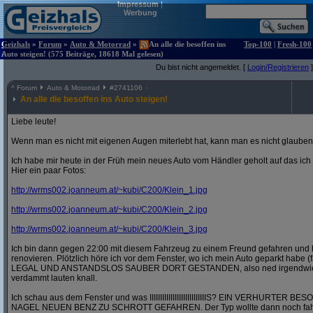
Impressum
|
Werbung
Geizhals
»
Forum
»
Auto & Motorrad
»
An alle die besoffen ins
Top-100
|
Fresh-100
Auto steigen! (575 Beiträge, 18618 Mal gelesen)
Du bist nicht angemeldet. [
Login/Registrieren
]
^
Forum
Auto & Motorrad
#
2741106
An alle die besoffen ins Auto steigen!
Liebe leute!
Wenn man es nicht mit eigenen Augen miterlebt hat, kann man es nicht glauben
Ich habe mir heute in der Früh mein neues Auto vom Händler geholt auf das ic
Hier ein paar Fotos:
http:/
/
wrms002.joanneum.at/
~kubi/
C200/
Klein_1.jpg
http:/
/
wrms002.joanneum.at/
~kubi/
C200/
Klein_2.jpg
http:/
/
wrms002.joanneum.at/
~kubi/
C200/
Klein_3.jpg
Ich bin dann gegen 22:00 mit diesem Fahrzeug zu einem Freund gefahren und 
renovieren. Plötzlich höre ich vor dem Fenster, wo ich mein Auto geparkt habe (
LEGAL UND ANSTANDSLOS SAUBER DORT GESTANDEN, also ned irgendwie in 
verdammt lauten knall.
Ich schau aus dem Fenster und was IIIIIIIIIIIIIIIIIIIIIIIIIIIS? EIN VERHURT
NAGEL NEUEN BENZ ZU SCHROTT GEFAHREN. Der Typ wollte dann noch fahre