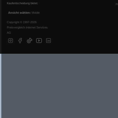
Kaufentscheidung bietet.
P
Ansicht wählen:
Mobile
Copyright © 1997-2026
Preisvergleich Internet Services
AG