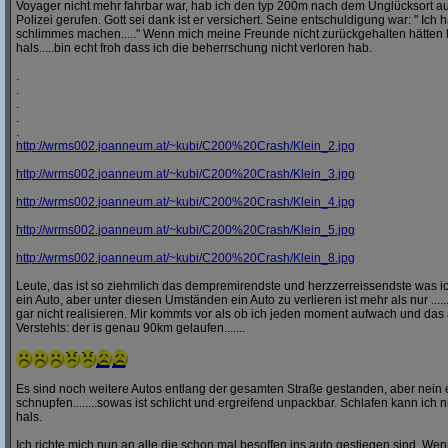
Voyager nicht mehr fahrbar war, hab ich den typ 200m nach dem Unglücksort a
Polizei gerufen. Gott sei dank ist er versichert. Seine entschuldigung war: " Ich ha
schlimmes machen....." Wenn mich meine Freunde nicht zurückgehalten hätten h
hals.....bin echt froh dass ich die beherrschung nicht verloren hab.
.
.
.
.
.
http:/
/
wrms002.joanneum.at/
~kubi/
C200%20Crash/
Klein_2.jpg
http:/
/
wrms002.joanneum.at/
~kubi/
C200%20Crash/
Klein_3.jpg
http:/
/
wrms002.joanneum.at/
~kubi/
C200%20Crash/
Klein_4.jpg
http:/
/
wrms002.joanneum.at/
~kubi/
C200%20Crash/
Klein_5.jpg
http:/
/
wrms002.joanneum.at/
~kubi/
C200%20Crash/
Klein_8.jpg
Leute, das ist so ziehmlich das dempremirendste und herzzerreissendste was ic
ein Auto, aber unter diesen Umständen ein Auto zu verlieren ist mehr als nur ........
gar nicht realisieren. Mir kommts vor als ob ich jeden moment aufwach und das 
Verstehts: der is genau 90km gelaufen.......
Es sind noch weitere Autos entlang der gesamten Straße gestanden, aber nei
schnupfen........sowas ist schlicht und ergreifend unpackbar. Schlafen kann ich n
hals.
Ich richte mich nun an alle die schon mal besoffen ins auto gestiegen sind