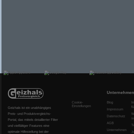
Unternehme
Cookie-
Blog
I
Einstellungen
f
Geizhals ist ein unabhängiges
Impressum
Preis- und Produktvergleichs-
W
Datenschutz
s
Portal, das mittels detaillierter Filter
AGB
T
und vielfältiger Features eine
Unternehmen
optimale Hilfestellung bei der
J