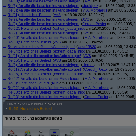
Re(10): An alle die besoffen ins Auto steigen!
(
AVS
am 18.08.2005, 13:37:03)
Re(3): An alle die besoffen ins Auto steigen!
(
stupidpez
am 18.08.2005, 13:38
Re(8): An alle die besoffen ins Auto steigen!
(
M.A. Morpheus
am 18.08.2005, 
Re(11): Herzliches Beileid
(
AVS
am 18.08.2005, 13:39:47)
Re(9): An alle die besoffen ins Auto steigen!
(
AVS
am 18.08.2005, 13:40:56)
Re(9): An alle die besoffen ins Auto steigen!
(
Cereal_Poster
am 18.08.2005, 1
Re(12): Herzliches Beileid
(
extrem_oaga_nick
am 18.08.2005, 13:41:21)
Re(7): An alle die besoffen ins Auto steigen!
(
AVS
am 18.08.2005, 13:42:08)
Re(10): An alle die besoffen ins Auto steigen!
(
M.A. Morpheus
am 18.08.2005,
Re(13): Herzliches Beileid
(
AVS
am 18.08.2005, 13:42:59)
Re: An alle die besoffen ins Auto steigen!
(
User15820
am 18.08.2005, 13:43:
Re(14): Herzliches Beileid
(
extrem_oaga_nick
am 18.08.2005, 13:45:31)
Re(11): An alle die besoffen ins Auto steigen!
(
AVS
am 18.08.2005, 13:45:45)
Re(15): Herzliches Beileid
(
AVS
am 18.08.2005, 13:46:56)
Re(8): An alle die besoffen ins Auto steigen!
(
Hornet
am 18.08.2005, 13:47:19
Re(11): An alle die besoffen ins Auto steigen!
(
Cereal_Poster
am 18.08.2005, 
Re(16): Herzliches Beileid
(
extrem_oaga_nick
am 18.08.2005, 13:51:05)
Re(12): An alle die besoffen ins Auto steigen!
(
M.A. Morpheus
am 18.08.2005,
Re(9): Herzliches Beileid
(
Kub
am 18.08.2005, 13:53:58)
Re(12): An alle die besoffen ins Auto steigen!
(
M.A. Morpheus
am 18.08.2005,
Re(10): Herzliches Beileid
(
extrem_oaga_nick
am 18.08.2005, 13:55:09)
Re(13): An alle die besoffen ins Auto steigen!
(
Cereal_Poster
am 18.08.2005, 
^
Forum
Auto & Motorrad
#
2724146
Re(4): Herzliches Beileid
richtig, richtig und nochmals richtig