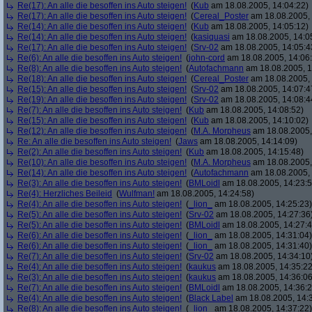
Re(17): An alle die besoffen ins Auto steigen!
(
Kub
am 18.08.2005, 14:04:22)
Re(17): An alle die besoffen ins Auto steigen!
(
Cereal_Poster
am 18.08.2005, 
Re(14): An alle die besoffen ins Auto steigen!
(
Kub
am 18.08.2005, 14:05:12)
Re(14): An alle die besoffen ins Auto steigen!
(
kasiquasi
am 18.08.2005, 14:0
Re(17): An alle die besoffen ins Auto steigen!
(
Srv-02
am 18.08.2005, 14:05:4
Re(6): An alle die besoffen ins Auto steigen!
(
john-cord
am 18.08.2005, 14:06
Re(8): An alle die besoffen ins Auto steigen!
(
Autofachmann
am 18.08.2005, 1
Re(18): An alle die besoffen ins Auto steigen!
(
Cereal_Poster
am 18.08.2005, 
Re(15): An alle die besoffen ins Auto steigen!
(
Srv-02
am 18.08.2005, 14:07:4
Re(19): An alle die besoffen ins Auto steigen!
(
Srv-02
am 18.08.2005, 14:08:4
Re(7): An alle die besoffen ins Auto steigen!
(
Kub
am 18.08.2005, 14:08:52)
Re(15): An alle die besoffen ins Auto steigen!
(
Kub
am 18.08.2005, 14:10:02)
Re(12): An alle die besoffen ins Auto steigen!
(
M.A. Morpheus
am 18.08.2005,
Re: An alle die besoffen ins Auto steigen!
(
Jaws
am 18.08.2005, 14:14:09)
Re(2): An alle die besoffen ins Auto steigen!
(
Kub
am 18.08.2005, 14:15:48)
Re(10): An alle die besoffen ins Auto steigen!
(
M.A. Morpheus
am 18.08.2005,
Re(14): An alle die besoffen ins Auto steigen!
(
Autofachmann
am 18.08.2005, 
Re(3): An alle die besoffen ins Auto steigen!
(
BMLoidl
am 18.08.2005, 14:23:5
Re(4): Herzliches Beileid
(
Wulfman!
am 18.08.2005, 14:24:58)
Re(4): An alle die besoffen ins Auto steigen!
(
_lion_
am 18.08.2005, 14:25:23)
Re(5): An alle die besoffen ins Auto steigen!
(
Srv-02
am 18.08.2005, 14:27:36
Re(5): An alle die besoffen ins Auto steigen!
(
BMLoidl
am 18.08.2005, 14:27:4
Re(6): An alle die besoffen ins Auto steigen!
(
_lion_
am 18.08.2005, 14:31:04)
Re(6): An alle die besoffen ins Auto steigen!
(
_lion_
am 18.08.2005, 14:31:40)
Re(7): An alle die besoffen ins Auto steigen!
(
Srv-02
am 18.08.2005, 14:34:10
Re(4): An alle die besoffen ins Auto steigen!
(
kaukus
am 18.08.2005, 14:35:22
Re(3): An alle die besoffen ins Auto steigen!
(
kaukus
am 18.08.2005, 14:36:06
Re(7): An alle die besoffen ins Auto steigen!
(
BMLoidl
am 18.08.2005, 14:36:2
Re(4): An alle die besoffen ins Auto steigen!
(
Black Label
am 18.08.2005, 14:
Re(8): An alle die besoffen ins Auto steigen!
(
_lion_
am 18.08.2005, 14:37:22)