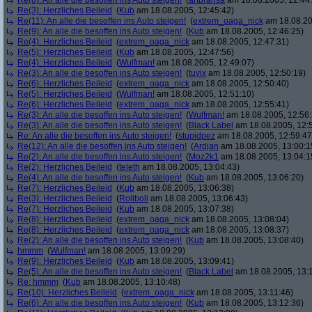
Re(8): An alle die besoffen ins Auto steigen!
(
anbransa
am 18.08.2005, 12:44
Re(3): Herzliches Beileid
(
Kub
am 18.08.2005, 12:45:42)
Re(11): An alle die besoffen ins Auto steigen!
(
extrem_oaga_nick
am 18.08.20
Re(9): An alle die besoffen ins Auto steigen!
(
Kub
am 18.08.2005, 12:46:25)
Re(4): Herzliches Beileid
(
extrem_oaga_nick
am 18.08.2005, 12:47:31)
Re(5): Herzliches Beileid
(
Kub
am 18.08.2005, 12:47:56)
Re(4): Herzliches Beileid
(
Wulfman!
am 18.08.2005, 12:49:07)
Re(3): An alle die besoffen ins Auto steigen!
(
tuvix
am 18.08.2005, 12:50:19)
Re(6): Herzliches Beileid
(
extrem_oaga_nick
am 18.08.2005, 12:50:40)
Re(5): Herzliches Beileid
(
Wulfman!
am 18.08.2005, 12:51:10)
Re(6): Herzliches Beileid
(
extrem_oaga_nick
am 18.08.2005, 12:55:41)
Re(3): An alle die besoffen ins Auto steigen!
(
Wulfman!
am 18.08.2005, 12:56:
Re(3): An alle die besoffen ins Auto steigen!
(
Black Label
am 18.08.2005, 12:
Re: An alle die besoffen ins Auto steigen!
(
stupidpez
am 18.08.2005, 12:59:47
Re(12): An alle die besoffen ins Auto steigen!
(
Ardjan
am 18.08.2005, 13:00:1
Re(2): An alle die besoffen ins Auto steigen!
(
Moz2k1
am 18.08.2005, 13:04:1
Re(2): Herzliches Beileid
(
teleth
am 18.08.2005, 13:04:43)
Re(4): An alle die besoffen ins Auto steigen!
(
Kub
am 18.08.2005, 13:06:20)
Re(7): Herzliches Beileid
(
Kub
am 18.08.2005, 13:06:38)
Re(3): Herzliches Beileid
(
Roliboli
am 18.08.2005, 13:06:43)
Re(7): Herzliches Beileid
(
Kub
am 18.08.2005, 13:07:38)
Re(8): Herzliches Beileid
(
extrem_oaga_nick
am 18.08.2005, 13:08:04)
Re(8): Herzliches Beileid
(
extrem_oaga_nick
am 18.08.2005, 13:08:37)
Re(2): An alle die besoffen ins Auto steigen!
(
Kub
am 18.08.2005, 13:08:40)
hmmm
(
Wulfman!
am 18.08.2005, 13:09:29)
Re(9): Herzliches Beileid
(
Kub
am 18.08.2005, 13:09:41)
Re(5): An alle die besoffen ins Auto steigen!
(
Black Label
am 18.08.2005, 13:
Re: hmmm
(
Kub
am 18.08.2005, 13:10:48)
Re(10): Herzliches Beileid
(
extrem_oaga_nick
am 18.08.2005, 13:11:46)
Re(6): An alle die besoffen ins Auto steigen!
(
Kub
am 18.08.2005, 13:12:36)