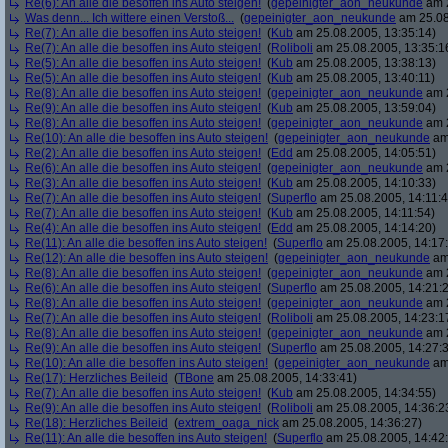
Re(6): An alle die besoffen ins Auto steigen!
(
gepeinigter_aon_neukunde
am 2
Was denn... Ich wittere einen Verstoß...
(
gepeinigter_aon_neukunde
am 25.08
Re(7): An alle die besoffen ins Auto steigen!
(
Kub
am 25.08.2005, 13:35:14)
Re(7): An alle die besoffen ins Auto steigen!
(
Roliboli
am 25.08.2005, 13:35:1
Re(5): An alle die besoffen ins Auto steigen!
(
Kub
am 25.08.2005, 13:38:13)
Re(5): An alle die besoffen ins Auto steigen!
(
Kub
am 25.08.2005, 13:40:11)
Re(8): An alle die besoffen ins Auto steigen!
(
gepeinigter_aon_neukunde
am 2
Re(9): An alle die besoffen ins Auto steigen!
(
Kub
am 25.08.2005, 13:59:04)
Re(8): An alle die besoffen ins Auto steigen!
(
gepeinigter_aon_neukunde
am 2
Re(10): An alle die besoffen ins Auto steigen!
(
gepeinigter_aon_neukunde
am 
Re(2): An alle die besoffen ins Auto steigen!
(
Edd
am 25.08.2005, 14:05:51)
Re(6): An alle die besoffen ins Auto steigen!
(
gepeinigter_aon_neukunde
am 2
Re(3): An alle die besoffen ins Auto steigen!
(
Kub
am 25.08.2005, 14:10:33)
Re(7): An alle die besoffen ins Auto steigen!
(
Superflo
am 25.08.2005, 14:11:4
Re(7): An alle die besoffen ins Auto steigen!
(
Kub
am 25.08.2005, 14:11:54)
Re(4): An alle die besoffen ins Auto steigen!
(
Edd
am 25.08.2005, 14:14:20)
Re(11): An alle die besoffen ins Auto steigen!
(
Superflo
am 25.08.2005, 14:17
Re(12): An alle die besoffen ins Auto steigen!
(
gepeinigter_aon_neukunde
am 
Re(8): An alle die besoffen ins Auto steigen!
(
gepeinigter_aon_neukunde
am 2
Re(6): An alle die besoffen ins Auto steigen!
(
Superflo
am 25.08.2005, 14:21:
Re(8): An alle die besoffen ins Auto steigen!
(
gepeinigter_aon_neukunde
am 2
Re(7): An alle die besoffen ins Auto steigen!
(
Roliboli
am 25.08.2005, 14:23:1
Re(8): An alle die besoffen ins Auto steigen!
(
gepeinigter_aon_neukunde
am 2
Re(9): An alle die besoffen ins Auto steigen!
(
Superflo
am 25.08.2005, 14:27:
Re(10): An alle die besoffen ins Auto steigen!
(
gepeinigter_aon_neukunde
am 
Re(17): Herzliches Beileid
(
TBone
am 25.08.2005, 14:33:41)
Re(7): An alle die besoffen ins Auto steigen!
(
Kub
am 25.08.2005, 14:34:55)
Re(9): An alle die besoffen ins Auto steigen!
(
Roliboli
am 25.08.2005, 14:36:2
Re(18): Herzliches Beileid
(
extrem_oaga_nick
am 25.08.2005, 14:36:27)
Re(11): An alle die besoffen ins Auto steigen!
(
Superflo
am 25.08.2005, 14:42