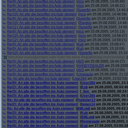
Re(9): An alle die besoffen ins Auto steigen!
(
nico
am 25.08.2005, 14:45:40)
Re(8): An alle die besoffen ins Auto steigen!
(
nico
am 25.08.2005, 14:46:21)
Re(8): An alle die besoffen ins Auto steigen!
(
Superflo
am 25.08.2005, 14:46:
Re(10): An alle die besoffen ins Auto steigen!
(
nico
am 25.08.2005, 14:46:58)
Re(9): An alle die besoffen ins Auto steigen!
(
Superflo
am 25.08.2005, 14:48:
Re(10): An alle die besoffen ins Auto steigen!
(
Raydoo
am 25.08.2005, 14:48:
Re(11): An alle die besoffen ins Auto steigen!
(
Superflo
am 25.08.2005, 14:50
Re(8): An alle die besoffen ins Auto steigen!
(
nico
am 25.08.2005, 14:51:13)
Re(10): An alle die besoffen ins Auto steigen!
(
nico
am 25.08.2005, 14:58:47)
Re(12): An alle die besoffen ins Auto steigen!
(
nico
am 25.08.2005, 14:59:21)
Re(9): An alle die besoffen ins Auto steigen!
(
Kub
am 25.08.2005, 15:09:47)
Re(9): An alle die besoffen ins Auto steigen!
(
Kub
am 25.08.2005, 15:10:09)
Re(10): An alle die besoffen ins Auto steigen!
(
Superflo
am 25.08.2005, 15:10
Vom Autor zurückgezogen oder Autor hat seine Registrierung nicht bestätigt
(
Re(3): An alle die besoffen ins Auto steigen!
(
AVS
am 25.08.2005, 16:44:27)
Re(4): An alle die besoffen ins Auto steigen!
(
HANDY.DEALER
am 25.08.2005,
Re(5): An alle die besoffen ins Auto steigen!
(
AVS
am 25.08.2005, 19:12:00)
Re(9): An alle die besoffen ins Auto steigen!
(
Linupaule
am 25.08.2005, 21:12
Re: An alle die besoffen ins Auto steigen!
(
User284
am 25.08.2005, 23:02:53)
Re(9): An alle die besoffen ins Auto steigen!
(
User284
am 25.08.2005, 23:
Re(2): An alle die besoffen ins Auto steigen!
(
Kub
am 26.08.2005, 08:04:40
Re(3): An alle die besoffen ins Auto steigen!
(
_lion_
am 26.08.2005, 08:24:
Re(3): An alle die besoffen ins Auto steigen!
(
User284
am 26.08.2005, 09:
Re: An alle die besoffen ins Auto steigen!
(
Punisher13
am 26.08.2005, 09:
Re(2): An alle die besoffen ins Auto steigen!
(
bones14
am 26.08.2005, 09:
Re: An alle die besoffen ins Auto steigen!
(
BMLoidl
am 26.08.2005, 09:43:
Re(2): An alle die besoffen ins Auto steigen!
(
Kub
am 26.08.2005, 09:53:40
Re(3): An alle die besoffen ins Auto steigen!
(
BMLoidl
am 26.08.2005, 10:1
Re(3): An alle die besoffen ins Auto steigen!
(
Rennegade
am 26.08.2005, 1
Re(4): An alle die besoffen ins Auto steigen!
(
Kub
am 27.08.2005, 03:06:28