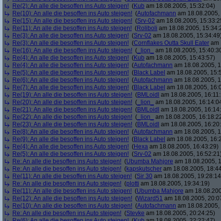
Re(2): An alle die besoffen ins Auto steigen!
(
Kub
am 18.08.2005, 15:32:04)
Re(10): An alle die besoffen ins Auto steigen!
(
Autofachmann
am 18.08.2005, 
Re(15): An alle die besoffen ins Auto steigen!
(
Srv-02
am 18.08.2005, 15:33:2
Re(11): An alle die besoffen ins Auto steigen!
(
Roliboli
am 18.08.2005, 15:34:
Re(3): An alle die besoffen ins Auto steigen!
(
Srv-02
am 18.08.2005, 15:34:49
Re(3): An alle die besoffen ins Auto steigen!
(
Cornflakes Outta Skull Eater
am 1
Re(16): An alle die besoffen ins Auto steigen!
(
_lion_
am 18.08.2005, 15:40:3
Re(4): An alle die besoffen ins Auto steigen!
(
Kub
am 18.08.2005, 15:43:57)
Re(4): An alle die besoffen ins Auto steigen!
(
Autofachmann
am 18.08.2005, 1
Re(5): An alle die besoffen ins Auto steigen!
(
Black Label
am 18.08.2005, 15:
Re(6): An alle die besoffen ins Auto steigen!
(
Autofachmann
am 18.08.2005, 1
Re(7): An alle die besoffen ins Auto steigen!
(
Black Label
am 18.08.2005, 16:
Re(19): An alle die besoffen ins Auto steigen!
(
BMLoidl
am 18.08.2005, 16:11:
Re(20): An alle die besoffen ins Auto steigen!
(
_lion_
am 18.08.2005, 16:14:0
Re(21): An alle die besoffen ins Auto steigen!
(
BMLoidl
am 18.08.2005, 16:14
Re(22): An alle die besoffen ins Auto steigen!
(
_lion_
am 18.08.2005, 16:18:2
Re(23): An alle die besoffen ins Auto steigen!
(
BMLoidl
am 18.08.2005, 16:20
Re(8): An alle die besoffen ins Auto steigen!
(
Autofachmann
am 18.08.2005, 1
Re(9): An alle die besoffen ins Auto steigen!
(
Black Label
am 18.08.2005, 16:2
Re(4): An alle die besoffen ins Auto steigen!
(
Hexa
am 18.08.2005, 16:43:29)
Re(5): An alle die besoffen ins Auto steigen!
(
Srv-02
am 18.08.2005, 16:52:21
Re: An alle die besoffen ins Auto steigen!
(
Ubumba Mahjore
am 18.08.2005, 1
Re: An alle die besoffen ins Auto steigen!
(
kapskutscher
am 18.08.2005, 18:44
Re(11): An alle die besoffen ins Auto steigen!
(
Sir 30
am 18.08.2005, 19:28:14
Re: An alle die besoffen ins Auto steigen!
(
plotti
am 18.08.2005, 19:34:19)
Re(11): An alle die besoffen ins Auto steigen!
(
Ubumba Mahjore
am 18.08.200
Re(12): An alle die besoffen ins Auto steigen!
(
Wizard51
am 18.08.2005, 20:0
Re(10): An alle die besoffen ins Auto steigen!
(
Autofachmann
am 18.08.2005, 
Re: An alle die besoffen ins Auto steigen!
(
Stevke
am 18.08.2005, 20:24:25)
Re(6): An alle die besoffen ins Auto steigen!
(
Kub
am 18.08.2005, 22:22:47)