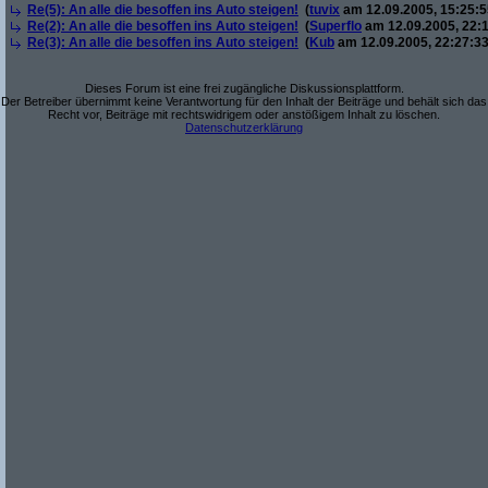
Re(5): An alle die besoffen ins Auto steigen!
(
tuvix
am 12.09.2005, 15:25:5
Re(2): An alle die besoffen ins Auto steigen!
(
Superflo
am 12.09.2005, 22:1
Re(3): An alle die besoffen ins Auto steigen!
(
Kub
am 12.09.2005, 22:27:33
Dieses Forum ist eine frei zugängliche Diskussionsplattform.
Der Betreiber übernimmt keine Verantwortung für den Inhalt der Beiträge und behält sich das
Recht vor, Beiträge mit rechtswidrigem oder anstößigem Inhalt zu löschen.
Datenschutzerklärung