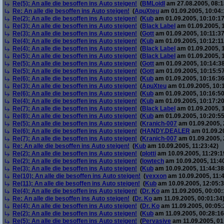
Re(5): An alle die besoffen ins Auto steigen!
(
BMLoidl
am 27.08.2005, 08:1
Re: An alle die besoffen ins Auto steigen!
(
ApuXteu
am 01.09.2005, 10:04:
Re(2): An alle die besoffen ins Auto steigen!
(
Kub
am 01.09.2005, 10:10:17
Re(3): An alle die besoffen ins Auto steigen!
(
Black Label
am 01.09.2005, 1
Re(3): An alle die besoffen ins Auto steigen!
(
Gott
am 01.09.2005, 10:11:37
Re(4): An alle die besoffen ins Auto steigen!
(
Kub
am 01.09.2005, 10:12:11
Re(4): An alle die besoffen ins Auto steigen!
(
Black Label
am 01.09.2005, 
Re(5): An alle die besoffen ins Auto steigen!
(
Black Label
am 01.09.2005, 
Re(5): An alle die besoffen ins Auto steigen!
(
Gott
am 01.09.2005, 10:14:38
Re(5): An alle die besoffen ins Auto steigen!
(
Gott
am 01.09.2005, 10:15:57
Re(6): An alle die besoffen ins Auto steigen!
(
Kub
am 01.09.2005, 10:16:36
Re(3): An alle die besoffen ins Auto steigen!
(
ApuXteu
am 01.09.2005, 10:
Re(6): An alle die besoffen ins Auto steigen!
(
Kub
am 01.09.2005, 10:16:50
Re(4): An alle die besoffen ins Auto steigen!
(
Kub
am 01.09.2005, 10:17:20
Re(7): An alle die besoffen ins Auto steigen!
(
Black Label
am 01.09.2005, 
Re(8): An alle die besoffen ins Auto steigen!
(
Kub
am 01.09.2005, 10:20:55
Re(5): An alle die besoffen ins Auto steigen!
(
Kranich-007
am 01.09.2005, 
Re(6): An alle die besoffen ins Auto steigen!
(
HANDY.DEALER
am 01.09.20
Re(7): An alle die besoffen ins Auto steigen!
(
Kranich-007
am 01.09.2005, 
Re: An alle die besoffen ins Auto steigen!
(
Kub
am 10.09.2005, 11:23:42)
Re(2): An alle die besoffen ins Auto steigen!
(
plotti
am 10.09.2005, 11:29:1
Re(2): An alle die besoffen ins Auto steigen!
(
lowtech
am 10.09.2005, 11:4
Re(3): An alle die besoffen ins Auto steigen!
(
Kub
am 10.09.2005, 11:44:38
Re(10): An alle die besoffen ins Auto steigen!
(
vexxon
am 10.09.2005, 11:4
Re(11): An alle die besoffen ins Auto steigen!
(
Kub
am 10.09.2005, 12:05:3
Re(4): An alle die besoffen ins Auto steigen!
(
Dr. Ko
am 11.09.2005, 00:00:
Re: An alle die besoffen ins Auto steigen!
(
Dr. Ko
am 11.09.2005, 00:01:34
Re(4): An alle die besoffen ins Auto steigen!
(
Dr. Ko
am 11.09.2005, 00:05:
Re(2): An alle die besoffen ins Auto steigen!
(
Kub
am 11.09.2005, 00:28:16
Re(5): An alle die besoffen ins Auto steigen!
(
Pervasive
am 11.09.2005, 01