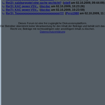
Re(2): salzburgspiel eine zache gschicht?
(
stiefl
am 02.10.2009, 09:44:09)
Re(3): KAC gegen VSV...
(
ducduc
am 02.10.2009, 10:23:26)
Re(7): KAC gegen VSV...
(
ducduc
am 02.10.2009, 10:23:59)
Re(3): Toooooooooooooooooooooooooor!!!!
(
Pyro1980
am 02.10.2009, 11:
Dieses Forum ist eine frei zugängliche Diskussionsplattform.
Der Betreiber übernimmt keine Verantwortung für den Inhalt der Beiträge und behält sich das
Recht vor, Beiträge mit rechtswidrigem oder anstößigem Inhalt zu löschen.
Datenschutzerklärung