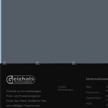
Unternehme
Cookie-
Blog
I
Einstellungen
f
Geizhals ist ein unabhängiges
Impressum
Preis- und Produktvergleichs-
W
Datenschutz
s
Portal, das mittels detaillierter Filter
AGB
T
und vielfältiger Features eine