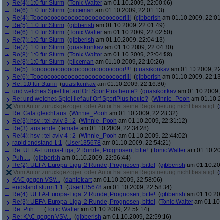
Re(4): 1:0 für Sturm
(
Tonic Walter
am 01.10.2009, 22:00:06)
Re(6): 1:0 für Sturm
(
piiceman
am 01.10.2009, 22:01:13)
Re(4): Toooooooooooooooooooooooooor!!!!
(
gibberish
am 01.10.2009, 22:01
Re(5): 1:0 für Sturm
(
gibberish
am 01.10.2009, 22:01:49)
Re(6): 1:0 für Sturm
(
Tonic Walter
am 01.10.2009, 22:02:50)
Re(7): 1:0 für Sturm
(
gibberish
am 01.10.2009, 22:04:13)
Re(7): 1:0 für Sturm
(
quasikonkav
am 01.10.2009, 22:04:30)
Re(8): 1:0 für Sturm
(
Tonic Walter
am 01.10.2009, 22:04:58)
Re(8): 1:0 für Sturm
(
piiceman
am 01.10.2009, 22:10:26)
Re(5): Toooooooooooooooooooooooooor!!!!
(
quasikonkav
am 01.10.2009, 22
Re(6): Toooooooooooooooooooooooooor!!!!
(
gibberish
am 01.10.2009, 22:13
Re: 1:0 für Sturm
(
quasikonkav
am 01.10.2009, 22:16:36)
und welches Spiel lief auf Orf SportPlus heute?
(
quasikonkav
am 01.10.2009,
Re: und welches Spiel lief auf Orf SportPlus heute?
(
Winnie_Pooh
am 01.10.2
Vom Autor zurückgezogen oder Autor hat seine Registrierung nicht bestätigt
(
Re: Gala gleicht aus
(
Winnie_Pooh
am 01.10.2009, 22:28:32)
Re(3): hsv : tel aviv 3 : 2
(
Winnie_Pooh
am 01.10.2009, 22:31:12)
Re(3): aus ende
(
female
am 01.10.2009, 22:34:28)
Re(4): hsv : tel aviv 4 : 2
(
Winnie_Pooh
am 01.10.2009, 22:44:02)
rapid endstand 1:1
(
User135678
am 01.10.2009, 22:54:21)
Re: UEFA-Europa-Liga, 2 Runde, Prognosen, bitte!
(
Tonic Walter
am 01.10.20
Puh.....
(
gibberish
am 01.10.2009, 22:56:44)
Re(2): UEFA-Europa-Liga, 2 Runde, Prognosen, bitte!
(
gibberish
am 01.10.20
Vom Autor zurückgezogen oder Autor hat seine Registrierung nicht bestätigt
(
KAC gegen VSV...
(
danielcart
am 01.10.2009, 22:58:06)
endstand sturm 1:1
(
User135678
am 01.10.2009, 22:58:34)
Re(4): UEFA-Europa-Liga, 2 Runde, Prognosen, bitte!
(
gibberish
am 01.10.20
Re(3): UEFA-Europa-Liga, 2 Runde, Prognosen, bitte!
(
Tonic Walter
am 01.10.
Re: Puh.....
(
Tonic Walter
am 01.10.2009, 22:59:14)
Re: KAC gegen VSV...
(
gibberish
am 01.10.2009, 22:59:16)