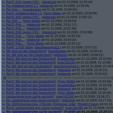
Re(2): KAC gegen VSV...
(
danielcart
am 01.10.2009, 22:59:40)
Re: endstand sturm 1:1
(
gibberish
am 01.10.2009, 22:59:46)
Re: Puh.....
(
quasikonkav
am 01.10.2009, 23:00:02)
Re(2): endstand sturm 1:1
(
Tonic Walter
am 01.10.2009, 23:00:06)
Re(3): KAC gegen VSV...
(
gibberish
am 01.10.2009, 23:00:13)
Re: Puh.....
(
Tonic Walter
am 01.10.2009, 23:00:54)
Re(2): Puh.....
(
gibberish
am 01.10.2009, 23:01:17)
Re(2): Puh.....
(
gibberish
am 01.10.2009, 23:01:59)
Re(4): KAC gegen VSV...
(
danielcart
am 01.10.2009, 23:02:09)
Re(3): Puh.....
(
Tonic Walter
am 01.10.2009, 23:02:53)
Re(4): Puh.....
(
gibberish
am 01.10.2009, 23:04:03)
Re(5): Puh.....
(
Tonic Walter
am 01.10.2009, 23:05:11)
Re(8): 1:0 für Sturm
(
dasistmeinnick11+
am 01.10.2009, 23:07:22)
Wir sind vor den Deutschen!!!
(
quasikonkav
am 01.10.2009, 23:08:14)
Re: Wir sind vor den Deutschen!!!
(
gibberish
am 01.10.2009, 23:09:01)
Re(2): Wir sind vor den Deutschen!!!
(
quasikonkav
am 01.10.2009, 23:10:04)
Re(2): Wir sind vor den Deutschen!!!
(
user182285
am 01.10.2009, 23:10:06)
Re: Wir sind vor den Deutschen!!!
(
dasistmeinnick11+
am 01.10.2009, 23:10:
Re(3): Wir sind vor den Deutschen!!!
(
gibberish
am 01.10.2009, 23:19:15)
Re(3): Wir sind vor den Deutschen!!!
(
gibberish
am 01.10.2009, 23:20:42)
Vom Autor zurückgezogen oder Autor hat seine Registrierung nicht bestätigt
(
Re(4): Wir sind vor den Deutschen!!!
(
Tonic Walter
am 01.10.2009, 23:23:43)
Re(5): Wir sind vor den Deutschen!!!
(
quasikonkav
am 01.10.2009, 23:24:33)
Re(5): Wir sind vor den Deutschen!!!
(
gibberish
am 01.10.2009, 23:24:42)
Re(6): Wir sind vor den Deutschen!!!
(
Tonic Walter
am 01.10.2009, 23:25:40)
salzburgspiel eine zache gschicht?
(
user182285
am 01.10.2009, 23:26:27)
Re: salzburgspiel eine zache gschicht?
(
gibberish
am 01.10.2009, 23:27:39)
Re: UEFA-Europa-Liga, 2 Runde, Prognosen, bitte!
(
Robert Craven
am 01.10.
Re(2): salzburgspiel eine zache gschicht?
(
user182285
am 01.10.2009, 23:2
Re: salzburgspiel eine zache gschicht?
(
Truth69
am 01.10.2009, 23:29:37)