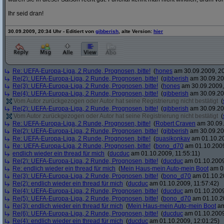
Ihr seid dran!
30.09.2009, 20:34 Uhr - Editiert von
gibberish
, alte Version:
hier
Re: UEFA-Europa-Liga, 2 Runde, Prognosen, bitte!
(
hones
am 30.09.2009, 20
Re(2): UEFA-Europa-Liga, 2 Runde, Prognosen, bitte!
(
gibberish
am 30.09.20
Re(3): UEFA-Europa-Liga, 2 Runde, Prognosen, bitte!
(
hones
am 30.09.2009,
Re(4): UEFA-Europa-Liga, 2 Runde, Prognosen, bitte!
(
gibberish
am 30.09.20
Vom Autor zurückgezogen oder Autor hat seine Registrierung nicht bestätigt
(
Re(2): UEFA-Europa-Liga, 2 Runde, Prognosen, bitte!
(
gibberish
am 30.09.20
Vom Autor zurückgezogen oder Autor hat seine Registrierung nicht bestätigt
(
Re: UEFA-Europa-Liga, 2 Runde, Prognosen, bitte!
(
Robert Craven
am 30.09.
Re(2): UEFA-Europa-Liga, 2 Runde, Prognosen, bitte!
(
gibberish
am 30.09.20
Re: UEFA-Europa-Liga, 2 Runde, Prognosen, bitte!
(
quasikonkav
am 01.10.20
Re: UEFA-Europa-Liga, 2 Runde, Prognosen, bitte!
(
bono_d70
am 01.10.2009
endlich wieder ein thread für mich
(
ducduc
am 01.10.2009, 11:55:11)
Re(2): UEFA-Europa-Liga, 2 Runde, Prognosen, bitte!
(
ducduc
am 01.10.2009
Re: endlich wieder ein thread für mich
(
Mein Haus-mein Auto-mein Boot
am 01
Re(3): UEFA-Europa-Liga, 2 Runde, Prognosen, bitte!
(
bono_d70
am 01.10.20
Re(2): endlich wieder ein thread für mich
(
ducduc
am 01.10.2009, 11:57:42)
Re(4): UEFA-Europa-Liga, 2 Runde, Prognosen, bitte!
(
ducduc
am 01.10.2009
Re(5): UEFA-Europa-Liga, 2 Runde, Prognosen, bitte!
(
bono_d70
am 01.10.20
Re(3): endlich wieder ein thread für mich
(
Mein Haus-mein Auto-mein Boot
am
Re(6): UEFA-Europa-Liga, 2 Runde, Prognosen, bitte!
(
ducduc
am 01.10.2009
Re(4): endlich wieder ein thread für mich
(
ducduc
am 01.10.2009, 12:01:25)