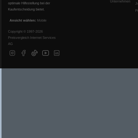
Unternehmen
optimale Hilfestellung bei der
J
Kaufentscheidung bietet.
P
Ansicht wählen:
Mobile
Copyright © 1997-2026
Preisvergleich Internet Services
AG