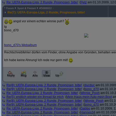
Re: UEFA-Europa-Liga, 2 Runde, Prognosen, bitte!
(
Petz
am 01.10.2009, 12:
^
Forum
Sport & Freizeit
#
5686922
Re(7): UEFA-Europa-Liga, 2 Runde, Prognosen, bitte!
angst vor einem echten winnie puh?
lg
bono_d70
bono_d70's Webalbum
_____________________________________________________________
Rechtschreibfehler dürfen vom Finder, ohne Angabe von Gründen, behalten we
Ich habe keine Ahnung! Ich rede nur gern mit!
Re(8): UEFA-Europa-Liga, 2 Runde, Prognosen, bitte!
(
ducduc
am 01.10.2009
Re(9): UEFA-Europa-Liga, 2 Runde, Prognosen, bitte!
(
bono_d70
am 01.10.20
Re: UEFA-Europa-Liga, 2 Runde, Prognosen, bitte!
(
Winnie_Pooh
am 01.10.2
Re(5): endlich wieder ein thread für mich
(
Mein Haus-mein Auto-mein Boot
am
Re(8): UEFA-Europa-Liga, 2 Runde, Prognosen, bitte!
(
Winnie_Pooh
am 01.10
Re(9): UEFA-Europa-Liga, 2 Runde, Prognosen, bitte!
(
bono_d70
am 01.10.20
Re: UEFA-Europa-Liga, 2 Runde, Prognosen, bitte!
(
Gabbo
am 01.10.2009, 1
Re: UEFA-Europa-Liga, 2 Runde, Prognosen, bitte!
(
Hannes34
am 01.10.2009