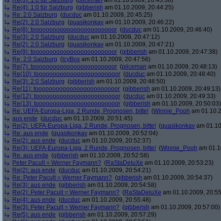
Re(3): 1:0 für Salzburg
(
piiceman
am 01.10.2009, 20:43:38)
Re(4): 1:0 für Salzburg
(
gibberish
am 01.10.2009, 20:44:25)
Re: 2:0 Salzburg
(
ducduc
am 01.10.2009, 20:45:25)
Re(2): 2:0 Salzburg
(
quasikonkav
am 01.10.2009, 20:46:22)
Re(8): toooooooooooooooooooooooor
(
ducduc
am 01.10.2009, 20:46:40)
Re(3): 2:0 Salzburg
(
ducduc
am 01.10.2009, 20:47:12)
Re(2): 2:0 Salzburg
(
quasikonkav
am 01.10.2009, 20:47:21)
Re(9): toooooooooooooooooooooooor
(
gibberish
am 01.10.2009, 20:47:38)
Re: 2:0 Salzburg
(
IcyBox
am 01.10.2009, 20:47:56)
Re(7): toooooooooooooooooooooooor
(
piiceman
am 01.10.2009, 20:48:13)
Re(10): toooooooooooooooooooooooor
(
ducduc
am 01.10.2009, 20:48:40)
Re(3): 2:0 Salzburg
(
gibberish
am 01.10.2009, 20:48:50)
Re(11): toooooooooooooooooooooooor
(
gibberish
am 01.10.2009, 20:49:13)
Re(12): toooooooooooooooooooooooor
(
ducduc
am 01.10.2009, 20:49:33)
Re(13): toooooooooooooooooooooooor
(
gibberish
am 01.10.2009, 20:50:03)
Re: UEFA-Europa-Liga, 2 Runde, Prognosen, bitte!
(
Winnie_Pooh
am 01.10.2
aus ende
(
ducduc
am 01.10.2009, 20:51:45)
Re(2): UEFA-Europa-Liga, 2 Runde, Prognosen, bitte!
(
quasikonkav
am 01.10
Re: aus ende
(
quasikonkav
am 01.10.2009, 20:52:04)
Re(2): aus ende
(
ducduc
am 01.10.2009, 20:52:37)
Re(3): UEFA-Europa-Liga, 2 Runde, Prognosen, bitte!
(
Winnie_Pooh
am 01.10
Re: aus ende
(
gibberish
am 01.10.2009, 20:52:58)
Peter Pacult = Werner Faymann?
(
RaStaDeluXe
am 01.10.2009, 20:53:23)
Re(2): aus ende
(
ducduc
am 01.10.2009, 20:54:21)
Re: Peter Pacult = Werner Faymann?
(
gibberish
am 01.10.2009, 20:54:37)
Re(3): aus ende
(
gibberish
am 01.10.2009, 20:54:58)
Re(2): Peter Pacult = Werner Faymann?
(
RaStaDeluXe
am 01.10.2009, 20:55
Re(4): aus ende
(
ducduc
am 01.10.2009, 20:55:48)
Re(3): Peter Pacult = Werner Faymann?
(
gibberish
am 01.10.2009, 20:57:00)
Re(5): aus ende
(
gibberish
am 01.10.2009, 20:57:29)