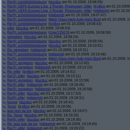
Re(4): schiiiiiiiiiiiiiiiebung
(
ducduc
am 01.10.2009, 19:06:55)
Re(3): UEFA-Europa-Liga, 2 Runde, Prognosen, bitte!
(
IcyBox
am 01.10.2009,
Re(6): UEFA-Europa-Liga, 2 Runde, Prognosen, bitte!
(
gibberish
am 01.10.20
Re(5): schiiiiiiiiiiiiiiiebung
(
gibberish
am 01.10.2009, 19:07:47)
Re(3): schiiiiiiiiiiiiiiiebung
(
Mein Haus-mein Auto-mein Boot
am 01.10.2009, 1
Re(3): schiiiiiiiiiiiiiiiebung
(
IcyBox
am 01.10.2009, 19:08:43)
elfer
(
ducduc
am 01.10.2009, 19:08:53)
Re(5): schiiiiiiiiiiiiiiiebung
(
User135678
am 01.10.2009, 19:08:58)
vergeben
(
ducduc
am 01.10.2009, 19:09:24)
Re(4): schiiiiiiiiiiiiiiiebung
(
ducduc
am 01.10.2009, 19:09:34)
Re(6): schiiiiiiiiiiiiiiiebung
(
ducduc
am 01.10.2009, 19:10:01)
Re: vergeben
(
gibberish
am 01.10.2009, 19:10:31)
Re(7): schiiiiiiiiiiiiiiiebung
(
gibberish
am 01.10.2009, 19:10:48)
Re(5): schiiiiiiiiiiiiiiiebung
(
Mein Haus-mein Auto-mein Boot
am 01.10.2009, 1
Re(2): vergeben
(
ducduc
am 01.10.2009, 19:12:42)
Re(3): vergeben
(
gibberish
am 01.10.2009, 19:13:15)
Re: elfer
(
IcyBox
am 01.10.2009, 19:14:51)
Re(2): elfer
(
ducduc
am 01.10.2009, 19:15:11)
Re(4): vergeben
(
ducduc
am 01.10.2009, 19:15:59)
Re(3): elfer
(
gibberish
am 01.10.2009, 19:16:45)
Re(5): vergeben
(
gibberish
am 01.10.2009, 19:16:58)
Re(4): elfer
(
ducduc
am 01.10.2009, 19:17:53)
Re(5): elfer
(
gibberish
am 01.10.2009, 19:18:31)
toooor
(
ducduc
am 01.10.2009, 19:18:41)
Tooor
(
IcyBox
am 01.10.2009, 19:18:56)
was issn da los
(
ducduc
am 01.10.2009, 19:19:07)
Re: Tooor
(
ducduc
am 01.10.2009, 19:19:20)
Re(6): elfer
(
ducduc
am 01.10.2009, 19:19:36)
Re: was issn da los
(
gibberish
am 01.10.2009, 19:19:45)
Re(7): elfer
(
gibberish
am 01.10.2009, 19:20:22)