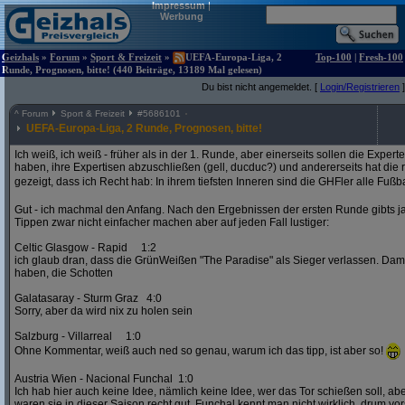
Impressum
|
Werbung
Geizhals
»
Forum
»
Sport & Freizeit
»
UEFA-Europa-Liga, 2
Top-100
|
Fresh-100
Runde, Prognosen, bitte! (440 Beiträge, 13189 Mal gelesen)
Du bist nicht angemeldet. [
Login/Registrieren
]
^
Forum
Sport & Freizeit
#
5686101
UEFA-Europa-Liga, 2 Runde, Prognosen, bitte!
Ich weiß, ich weiß - früher als in der 1. Runde, aber einerseits sollen die Exper
haben, ihre Expertisen abzuschließen (gell, ducduc?) und andererseits hat die
gezeigt, dass ich Recht hab: In ihrem tiefsten Inneren sind die GHFler alle Fußb
Gut - ich machmal den Anfang. Nach den Ergebnissen der ersten Runde gibts ja
Tippen zwar nicht einfacher machen aber auf jeden Fall lustiger:
Celtic Glasgow - Rapid 1:2
ich glaub dran, dass die GrünWeißen "The Paradise" als Sieger verlassen. D
haben, die Schotten
Galatasaray - Sturm Graz 4:0
Sorry, aber da wird nix zu holen sein
Salzburg - Villarreal 1:0
Ohne Kommentar, weiß auch ned so genau, warum ich das tipp, ist aber so!
Austria Wien - Nacional Funchal 1:0
Ich hab hier auch keine Idee, nämlich keine Idee, wer das Tor schießen soll, abe
waren sie in dieser Saison recht gut. Funchal kennt man nicht wirklich, drum vors