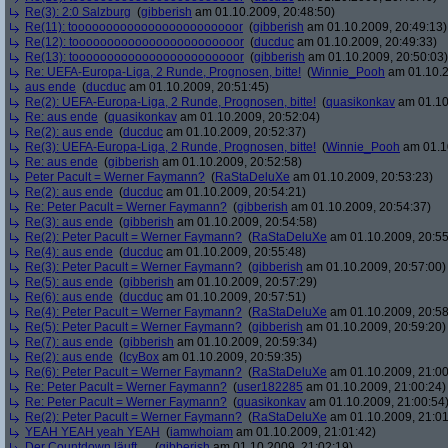
Re(3): 2:0 Salzburg
(
gibberish
am 01.10.2009, 20:48:50)
Re(11): toooooooooooooooooooooooor
(
gibberish
am 01.10.2009, 20:49:13)
Re(12): toooooooooooooooooooooooor
(
ducduc
am 01.10.2009, 20:49:33)
Re(13): toooooooooooooooooooooooor
(
gibberish
am 01.10.2009, 20:50:03)
Re: UEFA-Europa-Liga, 2 Runde, Prognosen, bitte!
(
Winnie_Pooh
am 01.10.2
aus ende
(
ducduc
am 01.10.2009, 20:51:45)
Re(2): UEFA-Europa-Liga, 2 Runde, Prognosen, bitte!
(
quasikonkav
am 01.10
Re: aus ende
(
quasikonkav
am 01.10.2009, 20:52:04)
Re(2): aus ende
(
ducduc
am 01.10.2009, 20:52:37)
Re(3): UEFA-Europa-Liga, 2 Runde, Prognosen, bitte!
(
Winnie_Pooh
am 01.10
Re: aus ende
(
gibberish
am 01.10.2009, 20:52:58)
Peter Pacult = Werner Faymann?
(
RaStaDeluXe
am 01.10.2009, 20:53:23)
Re(2): aus ende
(
ducduc
am 01.10.2009, 20:54:21)
Re: Peter Pacult = Werner Faymann?
(
gibberish
am 01.10.2009, 20:54:37)
Re(3): aus ende
(
gibberish
am 01.10.2009, 20:54:58)
Re(2): Peter Pacult = Werner Faymann?
(
RaStaDeluXe
am 01.10.2009, 20:55
Re(4): aus ende
(
ducduc
am 01.10.2009, 20:55:48)
Re(3): Peter Pacult = Werner Faymann?
(
gibberish
am 01.10.2009, 20:57:00)
Re(5): aus ende
(
gibberish
am 01.10.2009, 20:57:29)
Re(6): aus ende
(
ducduc
am 01.10.2009, 20:57:51)
Re(4): Peter Pacult = Werner Faymann?
(
RaStaDeluXe
am 01.10.2009, 20:58
Re(5): Peter Pacult = Werner Faymann?
(
gibberish
am 01.10.2009, 20:59:20)
Re(7): aus ende
(
gibberish
am 01.10.2009, 20:59:34)
Re(2): aus ende
(
IcyBox
am 01.10.2009, 20:59:35)
Re(6): Peter Pacult = Werner Faymann?
(
RaStaDeluXe
am 01.10.2009, 21:00
Re: Peter Pacult = Werner Faymann?
(
user182285
am 01.10.2009, 21:00:24)
Re: Peter Pacult = Werner Faymann?
(
quasikonkav
am 01.10.2009, 21:00:54
Re(2): Peter Pacult = Werner Faymann?
(
RaStaDeluXe
am 01.10.2009, 21:01
YEAH YEAH yeah YEAH
(
iamwhoiam
am 01.10.2009, 21:01:42)
Der Countdown läuft....
(
gibberish
am 01.10.2009, 21:02:19)