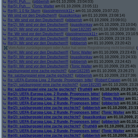
Re(4): Puh.....
(
gibberish
am 01.10.2009, 23:04:03)
Re(5): Puh.....
(
Tonic Walter
am 01.10.2009, 23:05:11)
Re(8): 1:0 für Sturm
(
dasistmeinnick11+
am 01.10.2009, 23:07:22)
Wir sind vor den Deutschen!!!
(
quasikonkav
am 01.10.2009, 23:08:14)
Re: Wir sind vor den Deutschen!!!
(
gibberish
am 01.10.2009, 23:09:01)
Re(2): Wir sind vor den Deutschen!!!
(
quasikonkav
am 01.10.2009, 23:10:04)
Re(2): Wir sind vor den Deutschen!!!
(
user182285
am 01.10.2009, 23:10:06)
Re: Wir sind vor den Deutschen!!!
(
dasistmeinnick11+
am 01.10.2009, 23:10:
Re(3): Wir sind vor den Deutschen!!!
(
gibberish
am 01.10.2009, 23:19:15)
Re(3): Wir sind vor den Deutschen!!!
(
gibberish
am 01.10.2009, 23:20:42)
Vom Autor zurückgezogen oder Autor hat seine Registrierung nicht bestätigt
(
Re(4): Wir sind vor den Deutschen!!!
(
Tonic Walter
am 01.10.2009, 23:23:43)
Re(5): Wir sind vor den Deutschen!!!
(
quasikonkav
am 01.10.2009, 23:24:33)
Re(5): Wir sind vor den Deutschen!!!
(
gibberish
am 01.10.2009, 23:24:42)
Re(6): Wir sind vor den Deutschen!!!
(
Tonic Walter
am 01.10.2009, 23:25:40)
salzburgspiel eine zache gschicht?
(
user182285
am 01.10.2009, 23:26:27)
Re: salzburgspiel eine zache gschicht?
(
gibberish
am 01.10.2009, 23:27:39)
Re: UEFA-Europa-Liga, 2 Runde, Prognosen, bitte!
(
Robert Craven
am 01.10.
Re(2): salzburgspiel eine zache gschicht?
(
user182285
am 01.10.2009, 23:2
Re: salzburgspiel eine zache gschicht?
(
Truth69
am 01.10.2009, 23:29:37)
Re(2): UEFA-Europa-Liga, 2 Runde, Prognosen, bitte!
(
gibberish
am 01.10.2
Re(3): UEFA-Europa-Liga, 2 Runde, Prognosen, bitte!
(
Tonic Walter
am 01.1
Re(4): UEFA-Europa-Liga, 2 Runde, Prognosen, bitte!
(
gibberish
am 01.10.2
Re(2): salzburgspiel eine zache gschicht?
(
gibberish
am 01.10.2009, 23:33
Re(5): UEFA-Europa-Liga, 2 Runde, Prognosen, bitte!
(
Tonic Walter
am 01.1
Re(2): salzburgspiel eine zache gschicht?
(
quasikonkav
am 01.10.2009, 2
Re(6): UEFA-Europa-Liga, 2 Runde, Prognosen, bitte!
(
gibberish
am 01.10.2
Re(3): salzburgspiel eine zache gschicht?
(
Truth69
am 01.10.2009, 23:35:
Re(7): UEFA-Europa-Liga, 2 Runde, Prognosen, bitte!
(
Tonic Walter
am 01.1
Re(4): salzburgspiel eine zache gschicht?
(
gibberish
am 01.10.2009, 23:36