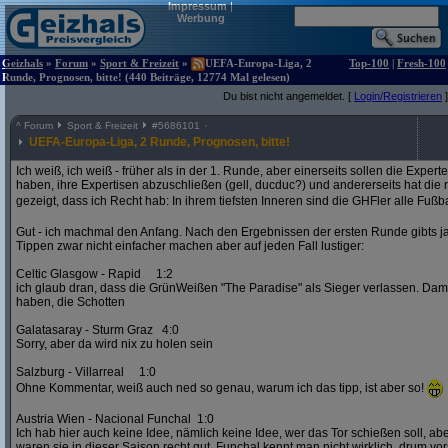
Impressum
|
Werbung
Geizhals
»
Forum
»
Sport & Freizeit
»
UEFA-Europa-Liga, 2
Top-100
|
Fresh-100
Runde, Prognosen, bitte! (440 Beiträge, 12774 Mal gelesen)
Du bist nicht angemeldet. [
Login/Registrieren
]
^
Forum
Sport & Freizeit
#
5686101
UEFA-Europa-Liga, 2 Runde, Prognosen, bitte!
Ich weiß, ich weiß - früher als in der 1. Runde, aber einerseits sollen die Exper
haben, ihre Expertisen abzuschließen (gell, ducduc?) und andererseits hat die
gezeigt, dass ich Recht hab: In ihrem tiefsten Inneren sind die GHFler alle Fußb
Gut - ich machmal den Anfang. Nach den Ergebnissen der ersten Runde gibts ja
Tippen zwar nicht einfacher machen aber auf jeden Fall lustiger:
Celtic Glasgow - Rapid 1:2
ich glaub dran, dass die GrünWeißen "The Paradise" als Sieger verlassen. D
haben, die Schotten
Galatasaray - Sturm Graz 4:0
Sorry, aber da wird nix zu holen sein
Salzburg - Villarreal 1:0
Ohne Kommentar, weiß auch ned so genau, warum ich das tipp, ist aber so!
Austria Wien - Nacional Funchal 1:0
Ich hab hier auch keine Idee, nämlich keine Idee, wer das Tor schießen soll, abe
waren sie in dieser Saison recht gut. Funchal kennt man nicht wirklich, drum vors