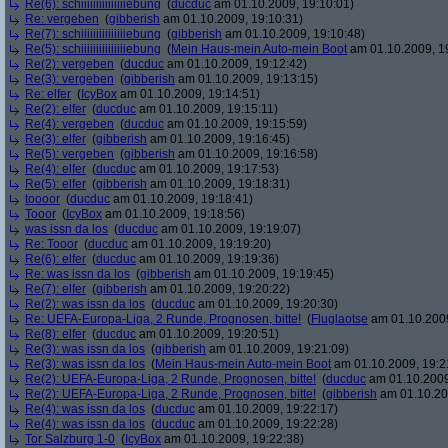
Re(6): schiiiiiiiiiiiiiiiebung
(
ducduc
am 01.10.2009, 19:10:01)
Re: vergeben
(
gibberish
am 01.10.2009, 19:10:31)
Re(7): schiiiiiiiiiiiiiiiebung
(
gibberish
am 01.10.2009, 19:10:48)
Re(5): schiiiiiiiiiiiiiiiebung
(
Mein Haus-mein Auto-mein Boot
am 01.10.2009, 1
Re(2): vergeben
(
ducduc
am 01.10.2009, 19:12:42)
Re(3): vergeben
(
gibberish
am 01.10.2009, 19:13:15)
Re: elfer
(
IcyBox
am 01.10.2009, 19:14:51)
Re(2): elfer
(
ducduc
am 01.10.2009, 19:15:11)
Re(4): vergeben
(
ducduc
am 01.10.2009, 19:15:59)
Re(3): elfer
(
gibberish
am 01.10.2009, 19:16:45)
Re(5): vergeben
(
gibberish
am 01.10.2009, 19:16:58)
Re(4): elfer
(
ducduc
am 01.10.2009, 19:17:53)
Re(5): elfer
(
gibberish
am 01.10.2009, 19:18:31)
toooor
(
ducduc
am 01.10.2009, 19:18:41)
Tooor
(
IcyBox
am 01.10.2009, 19:18:56)
was issn da los
(
ducduc
am 01.10.2009, 19:19:07)
Re: Tooor
(
ducduc
am 01.10.2009, 19:19:20)
Re(6): elfer
(
ducduc
am 01.10.2009, 19:19:36)
Re: was issn da los
(
gibberish
am 01.10.2009, 19:19:45)
Re(7): elfer
(
gibberish
am 01.10.2009, 19:20:22)
Re(2): was issn da los
(
ducduc
am 01.10.2009, 19:20:30)
Re: UEFA-Europa-Liga, 2 Runde, Prognosen, bitte!
(
Fluglaotse
am 01.10.2009
Re(8): elfer
(
ducduc
am 01.10.2009, 19:20:51)
Re(3): was issn da los
(
gibberish
am 01.10.2009, 19:21:09)
Re(3): was issn da los
(
Mein Haus-mein Auto-mein Boot
am 01.10.2009, 19:2
Re(2): UEFA-Europa-Liga, 2 Runde, Prognosen, bitte!
(
ducduc
am 01.10.2009
Re(2): UEFA-Europa-Liga, 2 Runde, Prognosen, bitte!
(
gibberish
am 01.10.20
Re(4): was issn da los
(
ducduc
am 01.10.2009, 19:22:17)
Re(4): was issn da los
(
ducduc
am 01.10.2009, 19:22:28)
Tor Salzburg 1-0
(
IcyBox
am 01.10.2009, 19:22:38)