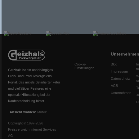
Unternehme
Cookie-
Blog
I
Einstellungen
f
Geizhals ist ein unabhängiges
Impressum
Preis- und Produktvergleichs-
W
Datenschutz
s
Portal, das mittels detaillierter Filter
AGB
T
und vielfältiger Features eine
Unternehmen
optimale Hilfestellung bei der
J
Kaufentscheidung bietet.
P
Ansicht wählen:
Mobile
Copyright © 1997-2026
Preisvergleich Internet Services
AG