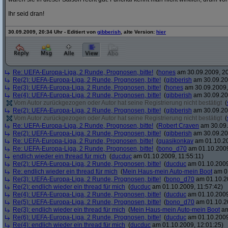
Ihr seid dran!
30.09.2009, 20:34 Uhr - Editiert von
gibberish
, alte Version:
hier
Re: UEFA-Europa-Liga, 2 Runde, Prognosen, bitte!
(
hones
am 30.09.2009, 20
Re(2): UEFA-Europa-Liga, 2 Runde, Prognosen, bitte!
(
gibberish
am 30.09.20
Re(3): UEFA-Europa-Liga, 2 Runde, Prognosen, bitte!
(
hones
am 30.09.2009,
Re(4): UEFA-Europa-Liga, 2 Runde, Prognosen, bitte!
(
gibberish
am 30.09.20
Vom Autor zurückgezogen oder Autor hat seine Registrierung nicht bestätigt
(
Re(2): UEFA-Europa-Liga, 2 Runde, Prognosen, bitte!
(
gibberish
am 30.09.20
Vom Autor zurückgezogen oder Autor hat seine Registrierung nicht bestätigt
(
Re: UEFA-Europa-Liga, 2 Runde, Prognosen, bitte!
(
Robert Craven
am 30.09.
Re(2): UEFA-Europa-Liga, 2 Runde, Prognosen, bitte!
(
gibberish
am 30.09.20
Re: UEFA-Europa-Liga, 2 Runde, Prognosen, bitte!
(
quasikonkav
am 01.10.20
Re: UEFA-Europa-Liga, 2 Runde, Prognosen, bitte!
(
bono_d70
am 01.10.2009
endlich wieder ein thread für mich
(
ducduc
am 01.10.2009, 11:55:11)
Re(2): UEFA-Europa-Liga, 2 Runde, Prognosen, bitte!
(
ducduc
am 01.10.2009
Re: endlich wieder ein thread für mich
(
Mein Haus-mein Auto-mein Boot
am 01
Re(3): UEFA-Europa-Liga, 2 Runde, Prognosen, bitte!
(
bono_d70
am 01.10.20
Re(2): endlich wieder ein thread für mich
(
ducduc
am 01.10.2009, 11:57:42)
Re(4): UEFA-Europa-Liga, 2 Runde, Prognosen, bitte!
(
ducduc
am 01.10.2009
Re(5): UEFA-Europa-Liga, 2 Runde, Prognosen, bitte!
(
bono_d70
am 01.10.20
Re(3): endlich wieder ein thread für mich
(
Mein Haus-mein Auto-mein Boot
am
Re(6): UEFA-Europa-Liga, 2 Runde, Prognosen, bitte!
(
ducduc
am 01.10.2009
Re(4): endlich wieder ein thread für mich
(
ducduc
am 01.10.2009, 12:01:25)