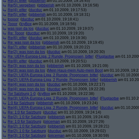
Re(3): elfer
(
gibberish
am 01.10.2009, 19:16:45)
Re(5): vergeben
(
gibberish
am 01.10.2009, 19:16:58)
Re(4): elfer
(
ducduc
am 01.10.2009, 19:17:53)
Re(5): elfer
(
gibberish
am 01.10.2009, 19:18:31)
toooor
(
ducduc
am 01.10.2009, 19:18:41)
Tooor
(
IcyBox
am 01.10.2009, 19:18:56)
was issn da los
(
ducduc
am 01.10.2009, 19:19:07)
Re: Tooor
(
ducduc
am 01.10.2009, 19:19:20)
Re(6): elfer
(
ducduc
am 01.10.2009, 19:19:36)
Re: was issn da los
(
gibberish
am 01.10.2009, 19:19:45)
Re(7): elfer
(
gibberish
am 01.10.2009, 19:20:22)
Re(2): was issn da los
(
ducduc
am 01.10.2009, 19:20:30)
Re: UEFA-Europa-Liga, 2 Runde, Prognosen, bitte!
(
Fluglaotse
am 01.10.2009
Re(8): elfer
(
ducduc
am 01.10.2009, 19:20:51)
Re(3): was issn da los
(
gibberish
am 01.10.2009, 19:21:09)
Re(3): was issn da los
(
Mein Haus-mein Auto-mein Boot
am 01.10.2009, 19:2
Re(2): UEFA-Europa-Liga, 2 Runde, Prognosen, bitte!
(
ducduc
am 01.10.2009
Re(2): UEFA-Europa-Liga, 2 Runde, Prognosen, bitte!
(
gibberish
am 01.10.20
Re(4): was issn da los
(
ducduc
am 01.10.2009, 19:22:17)
Re(4): was issn da los
(
ducduc
am 01.10.2009, 19:22:28)
Tor Salzburg 1-0
(
IcyBox
am 01.10.2009, 19:22:38)
Re(3): UEFA-Europa-Liga, 2 Runde, Prognosen, bitte!
(
Fluglaotse
am 01.10.2
1:0 für Salzburg
(
gibberish
am 01.10.2009, 19:23:24)
Re(4): UEFA-Europa-Liga, 2 Runde, Prognosen, bitte!
(
ducduc
am 01.10.2009
Re: 1:0 für Salzburg
(
ducduc
am 01.10.2009, 19:24:14)
Re(2): 1:0 für Salzburg
(
gibberish
am 01.10.2009, 19:24:40)
Re: 1:0 für Salzburg
(
piiceman
am 01.10.2009, 19:27:29)
Re(2): 1:0 für Salzburg
(
gibberish
am 01.10.2009, 19:28:21)
Re(2): 1:0 für Salzburg
(
ducduc
am 01.10.2009, 19:29:02)
Re(3): 1:0 für Salzburg
(
piiceman
am 01.10.2009, 19:30:59)