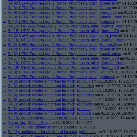
Re(8): UEFA-Europa-Liga, 2 Runde, Prognosen, bitte!
(
gibberish
am 01.10.20
Re(3): UEFA-Europa-Liga, 2 Runde, Prognosen, bitte!
(
Gabbo
am 01.10.2009,
Re(9): UEFA-Europa-Liga, 2 Runde, Prognosen, bitte!
(
bono_d70
am 01.10.20
Re(3): UEFA-Europa-Liga, 2 Runde, Prognosen, bitte!
(
Winnie_Pooh
am 01.10
Re(4): UEFA-Europa-Liga, 2 Runde, Prognosen, bitte!
(
gibberish
am 01.10.20
Re(14): UEFA-Europa-Liga, 2 Runde, Prognosen, bitte!
(
Winnie_Pooh
am 01.
Re(15): UEFA-Europa-Liga, 2 Runde, Prognosen, bitte!
(
bono_d70
am 01.10.
Re(2): UEFA-Europa-Liga, 2 Runde, Prognosen, bitte!
(
John_Doe
am 01.10.2
Re(16): UEFA-Europa-Liga, 2 Runde, Prognosen, bitte!
(
Winnie_Pooh
am 01.
Re(3): UEFA-Europa-Liga, 2 Runde, Prognosen, bitte!
(
Hannes34
am 01.10.2
Re(4): UEFA-Europa-Liga, 2 Runde, Prognosen, bitte!
(
gibberish
am 01.10.20
Re(3): UEFA-Europa-Liga, 2 Runde, Prognosen, bitte!
(
quasikonkav
am 01.10
Re(17): UEFA-Europa-Liga, 2 Runde, Prognosen, bitte!
(
bono_d70
am 01.10.
Re(18): UEFA-Europa-Liga, 2 Runde, Prognosen, bitte!
(
Winnie_Pooh
am 01.
Re(19): UEFA-Europa-Liga, 2 Runde, Prognosen, bitte!
(
bono_d70
am 01.10.
Re(3): UEFA-Europa-Liga, 2 Runde, Prognosen, bitte!
(
Rain
am 01.10.2009, 1
Re(4): UEFA-Europa-Liga, 2 Runde, Prognosen, bitte!
(
gibberish
am 01.10.20
Re(2): endlich wieder ein thread für mich
(
ducduc
am 01.10.2009, 16:23:14)
Re(3): endlich wieder ein thread für mich
(
gibberish
am 01.10.2009, 16:24:29
Re(4): endlich wieder ein thread für mich
(
ducduc
am 01.10.2009, 16:33:53)
Re(5): endlich wieder ein thread für mich
(
gibberish
am 01.10.2009, 16:34:39
Re(6): endlich wieder ein thread für mich
(
ducduc
am 01.10.2009, 16:36:22)
Re(7): endlich wieder ein thread für mich
(
gibberish
am 01.10.2009, 16:38:41
Re(8): endlich wieder ein thread für mich
(
ducduc
am 01.10.2009, 16:40:13)
Re(9): endlich wieder ein thread für mich
(
gibberish
am 01.10.2009, 16:40:57
Re(10): endlich wieder ein thread für mich
(
ducduc
am 01.10.2009, 16:44:08)
Meine Tips
(
Silent_Razr
am 01.10.2009, 16:44:27)
Re: Meine Tips
(
gibberish
am 01.10.2009, 16:45:31)
Re(11): endlich wieder ein thread für mich
(
gibberish
am 01.10.2009, 16:47:0
Re(12): endlich wieder ein thread für mich
(
ducduc
am 01.10.2009, 16:48:31)