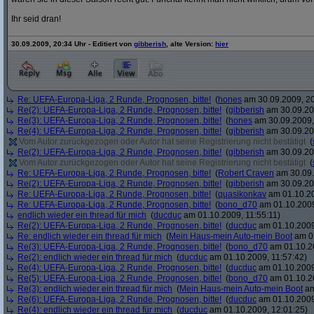
Ihr seid dran!
30.09.2009, 20:34 Uhr - Editiert von
gibberish
, alte Version:
hier
Re: UEFA-Europa-Liga, 2 Runde, Prognosen, bitte!
(
hones
am 30.09.2009, 20
Re(2): UEFA-Europa-Liga, 2 Runde, Prognosen, bitte!
(
gibberish
am 30.09.20
Re(3): UEFA-Europa-Liga, 2 Runde, Prognosen, bitte!
(
hones
am 30.09.2009,
Re(4): UEFA-Europa-Liga, 2 Runde, Prognosen, bitte!
(
gibberish
am 30.09.20
Vom Autor zurückgezogen oder Autor hat seine Registrierung nicht bestätigt
(
Re(2): UEFA-Europa-Liga, 2 Runde, Prognosen, bitte!
(
gibberish
am 30.09.20
Vom Autor zurückgezogen oder Autor hat seine Registrierung nicht bestätigt
(
Re: UEFA-Europa-Liga, 2 Runde, Prognosen, bitte!
(
Robert Craven
am 30.09.
Re(2): UEFA-Europa-Liga, 2 Runde, Prognosen, bitte!
(
gibberish
am 30.09.20
Re: UEFA-Europa-Liga, 2 Runde, Prognosen, bitte!
(
quasikonkav
am 01.10.20
Re: UEFA-Europa-Liga, 2 Runde, Prognosen, bitte!
(
bono_d70
am 01.10.2009
endlich wieder ein thread für mich
(
ducduc
am 01.10.2009, 11:55:11)
Re(2): UEFA-Europa-Liga, 2 Runde, Prognosen, bitte!
(
ducduc
am 01.10.2009
Re: endlich wieder ein thread für mich
(
Mein Haus-mein Auto-mein Boot
am 01
Re(3): UEFA-Europa-Liga, 2 Runde, Prognosen, bitte!
(
bono_d70
am 01.10.20
Re(2): endlich wieder ein thread für mich
(
ducduc
am 01.10.2009, 11:57:42)
Re(4): UEFA-Europa-Liga, 2 Runde, Prognosen, bitte!
(
ducduc
am 01.10.2009
Re(5): UEFA-Europa-Liga, 2 Runde, Prognosen, bitte!
(
bono_d70
am 01.10.20
Re(3): endlich wieder ein thread für mich
(
Mein Haus-mein Auto-mein Boot
am
Re(6): UEFA-Europa-Liga, 2 Runde, Prognosen, bitte!
(
ducduc
am 01.10.2009
Re(4): endlich wieder ein thread für mich
(
ducduc
am 01.10.2009, 12:01:25)