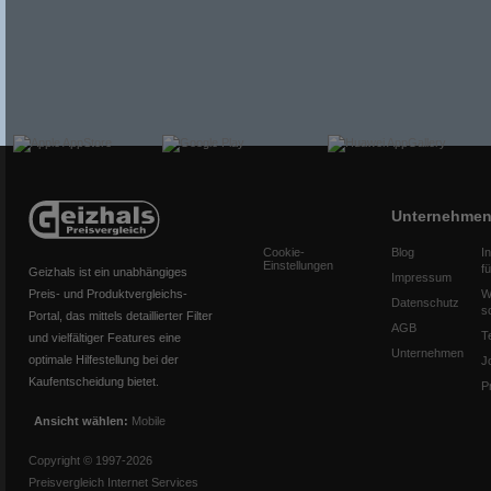
Unternehme
Cookie-
Blog
I
Einstellungen
f
Geizhals ist ein unabhängiges
Impressum
Preis- und Produktvergleichs-
W
Datenschutz
s
Portal, das mittels detaillierter Filter
AGB
T
und vielfältiger Features eine
Unternehmen
optimale Hilfestellung bei der
J
Kaufentscheidung bietet.
P
Ansicht wählen:
Mobile
Copyright © 1997-2026
Preisvergleich Internet Services