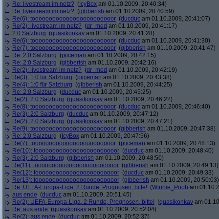
Re: livestream im netz?
(
IcyBox
am 01.10.2009, 20:40:34)
Re: livestream im netz?
(
gibberish
am 01.10.2009, 20:40:59)
Re(6): toooooooooooooooooooooooor
(
ducduc
am 01.10.2009, 20:41:07)
Re(2): livestream im netz?
(
dr_med
am 01.10.2009, 20:41:17)
2:0 Salzburg
(
quasikonkav
am 01.10.2009, 20:41:28)
Re(6): toooooooooooooooooooooooor
(
ducduc
am 01.10.2009, 20:41:30)
Re(7): toooooooooooooooooooooooor
(
gibberish
am 01.10.2009, 20:41:47)
Re: 2:0 Salzburg
(
piiceman
am 01.10.2009, 20:42:15)
Re: 2:0 Salzburg
(
gibberish
am 01.10.2009, 20:42:16)
Re(2): livestream im netz?
(
dr_med
am 01.10.2009, 20:42:19)
Re(3): 1:0 für Salzburg
(
piiceman
am 01.10.2009, 20:43:38)
Re(4): 1:0 für Salzburg
(
gibberish
am 01.10.2009, 20:44:25)
Re: 2:0 Salzburg
(
ducduc
am 01.10.2009, 20:45:25)
Re(2): 2:0 Salzburg
(
quasikonkav
am 01.10.2009, 20:46:22)
Re(8): toooooooooooooooooooooooor
(
ducduc
am 01.10.2009, 20:46:40)
Re(3): 2:0 Salzburg
(
ducduc
am 01.10.2009, 20:47:12)
Re(2): 2:0 Salzburg
(
quasikonkav
am 01.10.2009, 20:47:21)
Re(9): toooooooooooooooooooooooor
(
gibberish
am 01.10.2009, 20:47:38)
Re: 2:0 Salzburg
(
IcyBox
am 01.10.2009, 20:47:56)
Re(7): toooooooooooooooooooooooor
(
piiceman
am 01.10.2009, 20:48:13)
Re(10): toooooooooooooooooooooooor
(
ducduc
am 01.10.2009, 20:48:40)
Re(3): 2:0 Salzburg
(
gibberish
am 01.10.2009, 20:48:50)
Re(11): toooooooooooooooooooooooor
(
gibberish
am 01.10.2009, 20:49:13)
Re(12): toooooooooooooooooooooooor
(
ducduc
am 01.10.2009, 20:49:33)
Re(13): toooooooooooooooooooooooor
(
gibberish
am 01.10.2009, 20:50:03)
Re: UEFA-Europa-Liga, 2 Runde, Prognosen, bitte!
(
Winnie_Pooh
am 01.10.2
aus ende
(
ducduc
am 01.10.2009, 20:51:45)
Re(2): UEFA-Europa-Liga, 2 Runde, Prognosen, bitte!
(
quasikonkav
am 01.10
Re: aus ende
(
quasikonkav
am 01.10.2009, 20:52:04)
Re(2): aus ende
(
ducduc
am 01.10.2009, 20:52:37)