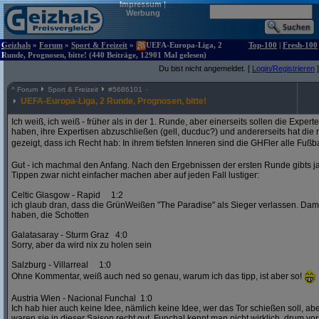
Impressum
|
Werbung
Geizhals
»
Forum
»
Sport & Freizeit
»
UEFA-Europa-Liga, 2
Top-100
|
Fresh-100
Runde, Prognosen, bitte! (440 Beiträge, 12901 Mal gelesen)
Du bist nicht angemeldet. [
Login/Registrieren
]
^
Forum
Sport & Freizeit
#
5686101
UEFA-Europa-Liga, 2 Runde, Prognosen, bitte!
Ich weiß, ich weiß - früher als in der 1. Runde, aber einerseits sollen die Exper
haben, ihre Expertisen abzuschließen (gell, ducduc?) und andererseits hat die
gezeigt, dass ich Recht hab: In ihrem tiefsten Inneren sind die GHFler alle Fußb
Gut - ich machmal den Anfang. Nach den Ergebnissen der ersten Runde gibts ja
Tippen zwar nicht einfacher machen aber auf jeden Fall lustiger:
Celtic Glasgow - Rapid 1:2
ich glaub dran, dass die GrünWeißen "The Paradise" als Sieger verlassen. D
haben, die Schotten
Galatasaray - Sturm Graz 4:0
Sorry, aber da wird nix zu holen sein
Salzburg - Villarreal 1:0
Ohne Kommentar, weiß auch ned so genau, warum ich das tipp, ist aber so!
Austria Wien - Nacional Funchal 1:0
Ich hab hier auch keine Idee, nämlich keine Idee, wer das Tor schießen soll, abe
waren sie in dieser Saison recht gut. Funchal kennt man nicht wirklich, drum vors