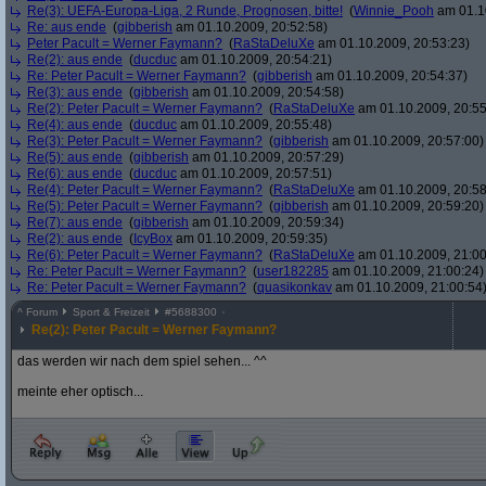
Re(3): UEFA-Europa-Liga, 2 Runde, Prognosen, bitte!
(
Winnie_Pooh
am 01.10
Re: aus ende
(
gibberish
am 01.10.2009, 20:52:58)
Peter Pacult = Werner Faymann?
(
RaStaDeluXe
am 01.10.2009, 20:53:23)
Re(2): aus ende
(
ducduc
am 01.10.2009, 20:54:21)
Re: Peter Pacult = Werner Faymann?
(
gibberish
am 01.10.2009, 20:54:37)
Re(3): aus ende
(
gibberish
am 01.10.2009, 20:54:58)
Re(2): Peter Pacult = Werner Faymann?
(
RaStaDeluXe
am 01.10.2009, 20:55
Re(4): aus ende
(
ducduc
am 01.10.2009, 20:55:48)
Re(3): Peter Pacult = Werner Faymann?
(
gibberish
am 01.10.2009, 20:57:00)
Re(5): aus ende
(
gibberish
am 01.10.2009, 20:57:29)
Re(6): aus ende
(
ducduc
am 01.10.2009, 20:57:51)
Re(4): Peter Pacult = Werner Faymann?
(
RaStaDeluXe
am 01.10.2009, 20:58
Re(5): Peter Pacult = Werner Faymann?
(
gibberish
am 01.10.2009, 20:59:20)
Re(7): aus ende
(
gibberish
am 01.10.2009, 20:59:34)
Re(2): aus ende
(
IcyBox
am 01.10.2009, 20:59:35)
Re(6): Peter Pacult = Werner Faymann?
(
RaStaDeluXe
am 01.10.2009, 21:00
Re: Peter Pacult = Werner Faymann?
(
user182285
am 01.10.2009, 21:00:24)
Re: Peter Pacult = Werner Faymann?
(
quasikonkav
am 01.10.2009, 21:00:54
^
Forum
Sport & Freizeit
#
5688300
Re(2): Peter Pacult = Werner Faymann?
das werden wir nach dem spiel sehen... ^^
meinte eher optisch...