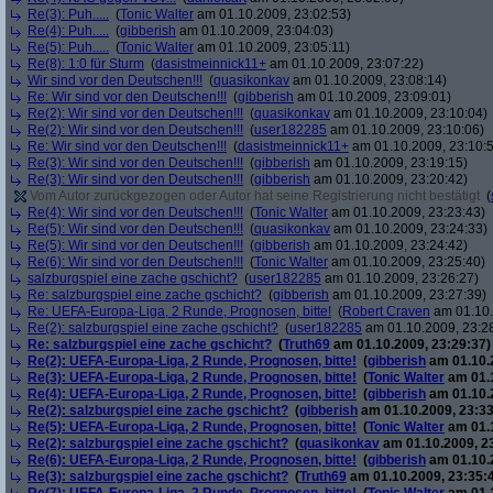
Re(3): Puh.....
(
Tonic Walter
am 01.10.2009, 23:02:53)
Re(4): Puh.....
(
gibberish
am 01.10.2009, 23:04:03)
Re(5): Puh.....
(
Tonic Walter
am 01.10.2009, 23:05:11)
Re(8): 1:0 für Sturm
(
dasistmeinnick11+
am 01.10.2009, 23:07:22)
Wir sind vor den Deutschen!!!
(
quasikonkav
am 01.10.2009, 23:08:14)
Re: Wir sind vor den Deutschen!!!
(
gibberish
am 01.10.2009, 23:09:01)
Re(2): Wir sind vor den Deutschen!!!
(
quasikonkav
am 01.10.2009, 23:10:04)
Re(2): Wir sind vor den Deutschen!!!
(
user182285
am 01.10.2009, 23:10:06)
Re: Wir sind vor den Deutschen!!!
(
dasistmeinnick11+
am 01.10.2009, 23:10:
Re(3): Wir sind vor den Deutschen!!!
(
gibberish
am 01.10.2009, 23:19:15)
Re(3): Wir sind vor den Deutschen!!!
(
gibberish
am 01.10.2009, 23:20:42)
Vom Autor zurückgezogen oder Autor hat seine Registrierung nicht bestätigt
(
Re(4): Wir sind vor den Deutschen!!!
(
Tonic Walter
am 01.10.2009, 23:23:43)
Re(5): Wir sind vor den Deutschen!!!
(
quasikonkav
am 01.10.2009, 23:24:33)
Re(5): Wir sind vor den Deutschen!!!
(
gibberish
am 01.10.2009, 23:24:42)
Re(6): Wir sind vor den Deutschen!!!
(
Tonic Walter
am 01.10.2009, 23:25:40)
salzburgspiel eine zache gschicht?
(
user182285
am 01.10.2009, 23:26:27)
Re: salzburgspiel eine zache gschicht?
(
gibberish
am 01.10.2009, 23:27:39)
Re: UEFA-Europa-Liga, 2 Runde, Prognosen, bitte!
(
Robert Craven
am 01.10.
Re(2): salzburgspiel eine zache gschicht?
(
user182285
am 01.10.2009, 23:2
Re: salzburgspiel eine zache gschicht?
(
Truth69
am 01.10.2009, 23:29:37)
Re(2): UEFA-Europa-Liga, 2 Runde, Prognosen, bitte!
(
gibberish
am 01.10.2
Re(3): UEFA-Europa-Liga, 2 Runde, Prognosen, bitte!
(
Tonic Walter
am 01.1
Re(4): UEFA-Europa-Liga, 2 Runde, Prognosen, bitte!
(
gibberish
am 01.10.2
Re(2): salzburgspiel eine zache gschicht?
(
gibberish
am 01.10.2009, 23:33
Re(5): UEFA-Europa-Liga, 2 Runde, Prognosen, bitte!
(
Tonic Walter
am 01.1
Re(2): salzburgspiel eine zache gschicht?
(
quasikonkav
am 01.10.2009, 2
Re(6): UEFA-Europa-Liga, 2 Runde, Prognosen, bitte!
(
gibberish
am 01.10.2
Re(3): salzburgspiel eine zache gschicht?
(
Truth69
am 01.10.2009, 23:35: