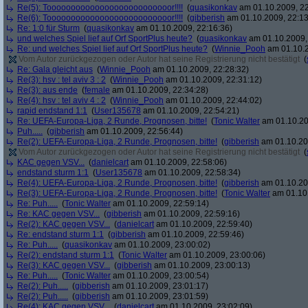
Re(5): Toooooooooooooooooooooooooor!!!!
(
quasikonkav
am 01.10.2009, 22
Re(6): Toooooooooooooooooooooooooor!!!!
(
gibberish
am 01.10.2009, 22:13
Re: 1:0 für Sturm
(
quasikonkav
am 01.10.2009, 22:16:36)
und welches Spiel lief auf Orf SportPlus heute?
(
quasikonkav
am 01.10.2009,
Re: und welches Spiel lief auf Orf SportPlus heute?
(
Winnie_Pooh
am 01.10.2
Vom Autor zurückgezogen oder Autor hat seine Registrierung nicht bestätigt
(
Re: Gala gleicht aus
(
Winnie_Pooh
am 01.10.2009, 22:28:32)
Re(3): hsv : tel aviv 3 : 2
(
Winnie_Pooh
am 01.10.2009, 22:31:12)
Re(3): aus ende
(
female
am 01.10.2009, 22:34:28)
Re(4): hsv : tel aviv 4 : 2
(
Winnie_Pooh
am 01.10.2009, 22:44:02)
rapid endstand 1:1
(
User135678
am 01.10.2009, 22:54:21)
Re: UEFA-Europa-Liga, 2 Runde, Prognosen, bitte!
(
Tonic Walter
am 01.10.20
Puh.....
(
gibberish
am 01.10.2009, 22:56:44)
Re(2): UEFA-Europa-Liga, 2 Runde, Prognosen, bitte!
(
gibberish
am 01.10.20
Vom Autor zurückgezogen oder Autor hat seine Registrierung nicht bestätigt
(
KAC gegen VSV...
(
danielcart
am 01.10.2009, 22:58:06)
endstand sturm 1:1
(
User135678
am 01.10.2009, 22:58:34)
Re(4): UEFA-Europa-Liga, 2 Runde, Prognosen, bitte!
(
gibberish
am 01.10.20
Re(3): UEFA-Europa-Liga, 2 Runde, Prognosen, bitte!
(
Tonic Walter
am 01.10.
Re: Puh.....
(
Tonic Walter
am 01.10.2009, 22:59:14)
Re: KAC gegen VSV...
(
gibberish
am 01.10.2009, 22:59:16)
Re(2): KAC gegen VSV...
(
danielcart
am 01.10.2009, 22:59:40)
Re: endstand sturm 1:1
(
gibberish
am 01.10.2009, 22:59:46)
Re: Puh.....
(
quasikonkav
am 01.10.2009, 23:00:02)
Re(2): endstand sturm 1:1
(
Tonic Walter
am 01.10.2009, 23:00:06)
Re(3): KAC gegen VSV...
(
gibberish
am 01.10.2009, 23:00:13)
Re: Puh.....
(
Tonic Walter
am 01.10.2009, 23:00:54)
Re(2): Puh.....
(
gibberish
am 01.10.2009, 23:01:17)
Re(2): Puh.....
(
gibberish
am 01.10.2009, 23:01:59)
Re(4): KAC gegen VSV...
(
danielcart
am 01.10.2009, 23:02:09)