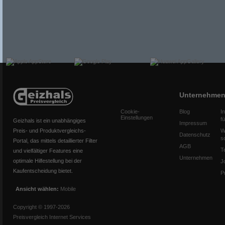
Unternehme
Cookie-
Blog
I
Einstellungen
f
Geizhals ist ein unabhängiges
Impressum
Preis- und Produktvergleichs-
W
Datenschutz
s
Portal, das mittels detaillierter Filter
AGB
T
und vielfältiger Features eine
Unternehmen
optimale Hilfestellung bei der
J
Kaufentscheidung bietet.
P
Ansicht wählen:
Mobile
Copyright © 1997-2026
Preisvergleich Internet Services