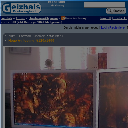
Impressum
|
Werbung
Geizhals
»
Forum
»
Hardware-Allgemein
»
Neue Auflösung:
Top-100
|
Fresh-100
5120x1600 (414 Beiträge, 9041 Mal gelesen)
Du bist nicht angemeldet. [
Login/Registrieren
]
^
Forum
Hardware-Allgemein
#
3519561
Neue Auflösung: 5120x1600