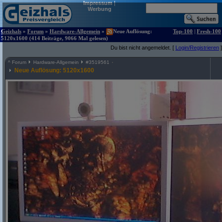
Impressum
|
Werbung
Geizhals
»
Forum
»
Hardware-Allgemein
»
Neue Auflösung:
Top-100
|
Fresh-100
5120x1600 (414 Beiträge, 9066 Mal gelesen)
Du bist nicht angemeldet. [
Login/Registrieren
]
^
Forum
Hardware-Allgemein
#
3519561
Neue Auflösung: 5120x1600