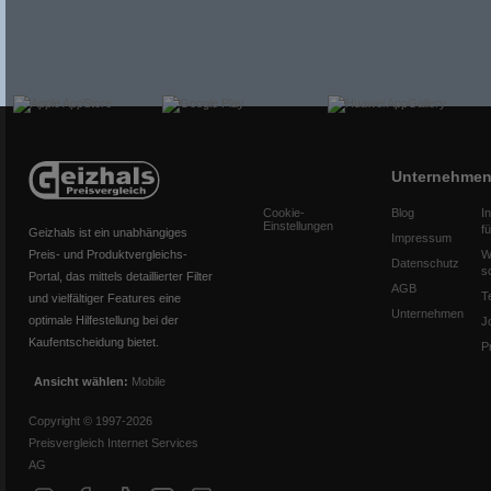
Unternehme
Cookie-
Blog
I
Einstellungen
f
Geizhals ist ein unabhängiges
Impressum
Preis- und Produktvergleichs-
W
Datenschutz
s
Portal, das mittels detaillierter Filter
AGB
T
und vielfältiger Features eine
Unternehmen
optimale Hilfestellung bei der
J
Kaufentscheidung bietet.
P
Ansicht wählen:
Mobile
Copyright © 1997-2026
Preisvergleich Internet Services
AG