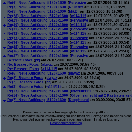
Re(6): Neue Auflösung: 5120x1600
(
Pervasive
am 12.07.2006, 18:16:51)
Re(3): Neue Auflösung: 5120x1600
(
Raucher
am 12.07.2006, 18:18:25)
Re(5): Neue Auflösung: 5120x1600
(
MikE_
am 12.07.2006, 18:19:38)
Re(28): Neue Auflösung: 5120x1600
(
w114/115
am 12.07.2006, 20:45:17)
Re(29): Neue Auflösung: 5120x1600
(
Pervasive
am 12.07.2006, 20:46:11)
Re(30): Neue Auflösung: 5120x1600
(
w114/115
am 12.07.2006, 20:47:11)
Re(31): Neue Auflösung: 5120x1600
(
Pervasive
am 12.07.2006, 20:51:06)
Re(32): Neue Auflösung: 5120x1600
(
w114/115
am 12.07.2006, 20:53:08)
Re(33): Neue Auflösung: 5120x1600
(
Pervasive
am 12.07.2006, 20:53:37)
Re(34): Neue Auflösung: 5120x1600
(
w114/115
am 12.07.2006, 21:00:54)
Re(35): Neue Auflösung: 5120x1600
(
Pervasive
am 12.07.2006, 21:19:39)
Re(36): Neue Auflösung: 5120x1600
(
w114/115
am 12.07.2006, 21:24:43)
Re(37): Neue Auflösung: 5120x1600
(
Pervasive
am 12.07.2006, 21:26:00)
Bessere Fotos
(
phj
am 26.07.2006, 08:53:21)
Re: Bessere Fotos
(
playaz
am 26.07.2006, 08:55:40)
Re: Bessere Fotos
(
w114/115
am 26.07.2006, 08:58:33)
Re(6): Neue Auflösung: 5120x1600
(
playaz
am 26.07.2006, 08:59:06)
Re(2): Bessere Fotos
(
playaz
am 26.07.2006, 08:59:16)
Re(2): Bessere Fotos
(
phj
am 26.07.2006, 08:59:20)
Re(3): Bessere Fotos
(
w114/115
am 26.07.2006, 09:10:29)
Re(13): Neue Auflösung: 5120x1600
(
ilovekubrick
am 26.07.2006, 23:02:3
Re(14): Neue Auflösung: 5120x1600
(
Oliver_nur echt mit 2 Kastratern un
Re(7): Neue Auflösung: 5120x1600
(
DoggHound
am 03.09.2006, 23:35:57)
Dieses Forum ist eine frei zugängliche Diskussionsplattform.
Der Betreiber übernimmt keine Verantwortung für den Inhalt der Beiträge und behält sich das
Recht vor, Beiträge mit rechtswidrigem oder anstößigem Inhalt zu löschen.
Datenschutzerklärung