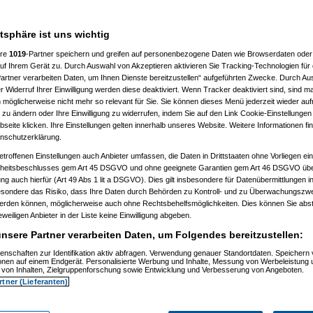
atsphäre ist uns wichtig
ere
1019
-Partner speichern und greifen auf personenbezogene Daten wie Browserdaten oder 
f Ihrem Gerät zu. Durch Auswahl von Akzeptieren aktivieren Sie Tracking-Technologien für d
artner verarbeiten Daten, um Ihnen Dienste bereitzustellen“ aufgeführten Zwecke. Durch Aus
 Widerruf Ihrer Einwilligung werden diese deaktiviert. Wenn Tracker deaktiviert sind, sind m
 möglicherweise nicht mehr so relevant für Sie. Sie können dieses Menü jederzeit wieder auf
 zu ändern oder Ihre Einwilligung zu widerrufen, indem Sie auf den Link Cookie-Einstellunge
eite klicken. Ihre Einstellungen gelten innerhalb unseres Website. Weitere Informationen fin
nschutzerklärung.
etroffenen Einstellungen auch Anbieter umfassen, die Daten in Drittstaaten ohne Vorliegen ei
itsbeschlusses gem Art 45 DSGVO und ohne geeignete Garantien gem Art 46 DSGVO übermi
gung auch hierfür (Art 49 Abs 1 lit a DSGVO). Dies gilt insbesondere für Datenübermittlungen i
esondere das Risiko, dass Ihre Daten durch Behörden zu Kontroll- und zu Überwachungsz
werden können, möglicherweise auch ohne Rechtsbehelfsmöglichkeiten. Dies können Sie abst
eweiligen Anbieter in der Liste keine Einwilligung abgeben.
nsere Partner verarbeiten Daten, um Folgendes bereitzustellen:
enschaften zur Identifikation aktiv abfragen. Verwendung genauer Standortdaten. Speichern 
Nagelfar
am 11.07.2006, 13:41:09)
ionen auf einem Endgerät. Personalisierte Werbung und Inhalte, Messung von Werbeleistung 
von Inhalten, Zielgruppenforschung sowie Entwicklung und Verbesserung von Angeboten.
rtner (Lieferanten)
Nagelfar
am 11.07.2006, 13:42:40)