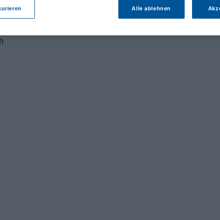
gurieren
Alle ablehnen
Akz
2)