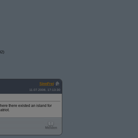
32)
SinnFrei
11.07.2006, 17:13:30
ere there existed an island for
triot.