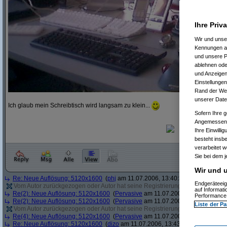
Ihre Priv
Wir und uns
Kennungen au
und unsere P
ablehnen oder
und Anzeigen
Einstellungen
Rand der Webs
unserer Date
Ich glaub mein Schreibtisch wird langsam zu klein...
Sofern Ihre g
Angemessenhe
Ihre Einwilli
besteht insb
verarbeitet 
Sie bei dem j
Wir und u
Re: Neue Auflösung: 5120x1600
(
phj
am 11.07.2006, 13:40:39)
Endgeräteeig
Vom Autor zurückgezogen oder Autor hat seine Registrierung nicht bestätigt
(
auf Informat
Re(2): Neue Auflösung: 5120x1600
(
Pervasive
am 11.07.2006, 13:41:12)
Performance 
Re(2): Neue Auflösung: 5120x1600
(
Pervasive
am 11.07.2006, 13:41:43)
Liste der Pa
Vom Autor zurückgezogen oder Autor hat seine Registrierung nicht bestätigt
(
Re(4): Neue Auflösung: 5120x1600
(
Pervasive
am 11.07.2006, 13:43:22)
Re: Neue Auflösung: 5120x1600
(
dizo
am 11.07.2006, 13:43:54)