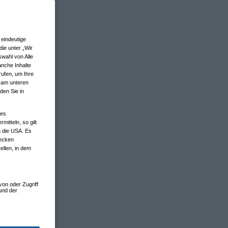
eindeutige
ie unter „Wir
wahl von Alle
anche Inhalte
rufen, um Ihre
n am unteren
den Sie in
nes
tteln, so gilt
n die USA. Es
wecken
ellen, in dem
von oder Zugriff
und der