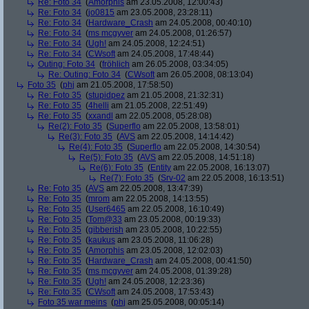
Re: Foto 34
(
Amorphis
am 23.05.2008, 12:00:43)
Re: Foto 34
(
jo0815
am 23.05.2008, 23:28:11)
Re: Foto 34
(
Hardware_Crash
am 24.05.2008, 00:40:10)
Re: Foto 34
(
ms mcgyver
am 24.05.2008, 01:26:57)
Re: Foto 34
(
Ugh!
am 24.05.2008, 12:24:51)
Re: Foto 34
(
CWsoft
am 24.05.2008, 17:48:44)
Outing: Foto 34
(
fröhlich
am 26.05.2008, 03:34:05)
Re: Outing: Foto 34
(
CWsoft
am 26.05.2008, 08:13:04)
Foto 35
(
phj
am 21.05.2008, 17:58:50)
Re: Foto 35
(
stupidpez
am 21.05.2008, 21:32:31)
Re: Foto 35
(
4helli
am 21.05.2008, 22:51:49)
Re: Foto 35
(
xxandl
am 22.05.2008, 05:28:08)
Re(2): Foto 35
(
Superflo
am 22.05.2008, 13:58:01)
Re(3): Foto 35
(
AVS
am 22.05.2008, 14:14:42)
Re(4): Foto 35
(
Superflo
am 22.05.2008, 14:30:54)
Re(5): Foto 35
(
AVS
am 22.05.2008, 14:51:18)
Re(6): Foto 35
(
Entity
am 22.05.2008, 16:13:07)
Re(7): Foto 35
(
Srv-02
am 22.05.2008, 16:13:51)
Re: Foto 35
(
AVS
am 22.05.2008, 13:47:39)
Re: Foto 35
(
mrom
am 22.05.2008, 14:13:55)
Re: Foto 35
(
User6465
am 22.05.2008, 16:10:49)
Re: Foto 35
(
Tom@33
am 23.05.2008, 00:19:33)
Re: Foto 35
(
gibberish
am 23.05.2008, 10:22:55)
Re: Foto 35
(
kaukus
am 23.05.2008, 11:06:28)
Re: Foto 35
(
Amorphis
am 23.05.2008, 12:02:03)
Re: Foto 35
(
Hardware_Crash
am 24.05.2008, 00:41:50)
Re: Foto 35
(
ms mcgyver
am 24.05.2008, 01:39:28)
Re: Foto 35
(
Ugh!
am 24.05.2008, 12:23:36)
Re: Foto 35
(
CWsoft
am 24.05.2008, 17:53:43)
Foto 35 war meins
(
phj
am 25.05.2008, 00:05:14)