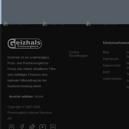
Unternehme
Cookie-
Blog
I
Einstellungen
f
Geizhals ist ein unabhängiges
Impressum
Preis- und Produktvergleichs-
W
Datenschutz
s
Portal, das mittels detaillierter Filter
AGB
T
und vielfältiger Features eine
Unternehmen
optimale Hilfestellung bei der
J
Kaufentscheidung bietet.
P
Ansicht wählen:
Mobile
Copyright © 1997-2026
Preisvergleich Internet Services
AG