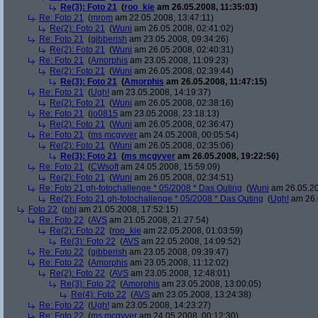
Re(3): Foto 21
(
roo_kie
am 26.05.2008, 11:35:03)
Re: Foto 21
(
mrom
am 22.05.2008, 13:47:11)
Re(2): Foto 21
(
Wuni
am 26.05.2008, 02:41:02)
Re: Foto 21
(
gibberish
am 23.05.2008, 09:34:26)
Re(2): Foto 21
(
Wuni
am 26.05.2008, 02:40:31)
Re: Foto 21
(
Amorphis
am 23.05.2008, 11:09:23)
Re(2): Foto 21
(
Wuni
am 26.05.2008, 02:39:44)
Re(3): Foto 21
(
Amorphis
am 26.05.2008, 11:47:15)
Re: Foto 21
(
Ugh!
am 23.05.2008, 14:19:37)
Re(2): Foto 21
(
Wuni
am 26.05.2008, 02:38:16)
Re: Foto 21
(
jo0815
am 23.05.2008, 23:18:13)
Re(2): Foto 21
(
Wuni
am 26.05.2008, 02:36:47)
Re: Foto 21
(
ms mcgyver
am 24.05.2008, 00:05:54)
Re(2): Foto 21
(
Wuni
am 26.05.2008, 02:35:06)
Re(3): Foto 21
(
ms mcgyver
am 26.05.2008, 19:22:56)
Re: Foto 21
(
CWsoft
am 24.05.2008, 15:59:09)
Re(2): Foto 21
(
Wuni
am 26.05.2008, 02:34:51)
Re: Foto 21 gh-fotochallenge * 05/2008 * Das Outing
(
Wuni
am 26.05.20
Re(2): Foto 21 gh-fotochallenge * 05/2008 * Das Outing
(
Ugh!
am 26.
Foto 22
(
phj
am 21.05.2008, 17:52:15)
Re: Foto 22
(
AVS
am 21.05.2008, 21:27:54)
Re(2): Foto 22
(
roo_kie
am 22.05.2008, 01:03:59)
Re(3): Foto 22
(
AVS
am 22.05.2008, 14:09:52)
Re: Foto 22
(
gibberish
am 23.05.2008, 09:39:47)
Re: Foto 22
(
Amorphis
am 23.05.2008, 11:12:02)
Re(2): Foto 22
(
AVS
am 23.05.2008, 12:48:01)
Re(3): Foto 22
(
Amorphis
am 23.05.2008, 13:00:05)
Re(4): Foto 22
(
AVS
am 23.05.2008, 13:24:38)
Re: Foto 22
(
Ugh!
am 23.05.2008, 14:23:27)
Re: Foto 22
(
ms mcgyver
am 24.05.2008, 00:12:30)