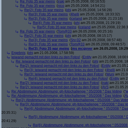
Re: Foto 35 war meins
(
iraki
am 25.05.2008, 00:16:53)
Re: Foto 35 war meins
(
nico
am 25.05.2008, 14:54:21)
Re(2): Foto 35 war meins
(
phj
am 25.05.2008, 14:56:28)
Re(3): Foto 35 war meins
(
4helli
am 25.05.2008, 18:33:32)
Re(3): Foto 35 war meins
(
iceland
am 25.05.2008, 21:23:18)
Re(4): Foto 35 war meins
(
phj
am 25.05.2008, 21:29:19)
Re(5): Foto 35 war meins
(
iceland
am 25.05.2008, 22:36:
Re: Foto 35 war meins
(
Tom@33
am 26.05.2008, 00:25:16)
Re(2): Foto 35 war meins
(
phj
am 26.05.2008, 08:15:17)
Re(3): Foto 35 war meins
(
Srv-02
am 26.05.2008, 08:57:48)
Re(3): Foto 35 war meins
(
Tom@33
am 26.05.2008, 09:48:57)
Re(3): Foto 35 war meins
(
ms mcgyver
am 26.05.2008, 19:29
Ergebnis
(
phj
am 21.05.2008, 17:58:59)
leiwand gemacht mit den links zu den Fotos!
(
Entity
am 21.05.2008, 18:00:
Re: leiwand gemacht mit den links zu den Fotos!
(
phj
am 21.05.2008, 18
Re(2): leiwand gemacht mit den links zu den Fotos!
(
Entity
am 21.05.2
Re(3): leiwand gemacht mit den links zu den Fotos!
(
4helli
am 21.0
Re(3): leiwand gemacht mit den links zu den Fotos!
(
Wuni
am 21.05
Re(4): leiwand gemacht mit den links zu den Fotos!
(
Entity
am 22
Re(2): leiwand gemacht mit den links zu den Fotos!
(
iraki
am 21.05.20
Re(2): leiwand gemacht mit den links zu den Fotos!
(
AVS
am 21.05.20
Re: Abstimmung: Abstimmung: gh-fotochallenge * 05/2008 * Das Voting
(
"w
Re: Abstimmung: Abstimmung: gh-fotochallenge * 05/2008 * Das Voting
(
A
Re(2): Abstimmung: Abstimmung: gh-fotochallenge * 05/2008 * Das Voti
Re(3): Abstimmung: Abstimmung: gh-fotochallenge * 05/2008 * Das V
Re(4): Abstimmung: Abstimmung: gh-fotochallenge * 05/2008 * Das
20:35:31)
Re(5): Abstimmung: Abstimmung: gh-fotochallenge * 05/2008 * 
20:41:29)
Re(6): Abstimmung: Abstimmung: gh-fotochallenge * 05/2008 