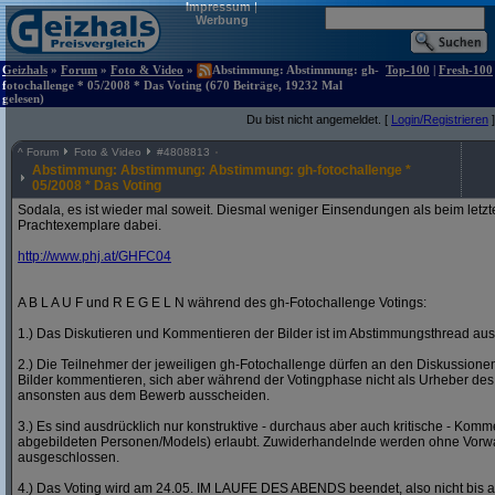
Impressum
|
Werbung
Geizhals
»
Forum
»
Foto & Video
»
Abstimmung: Abstimmung: gh-
Top-100
|
Fresh-100
fotochallenge * 05/2008 * Das Voting (670 Beiträge, 19232 Mal
gelesen)
Du bist nicht angemeldet. [
Login/Registrieren
]
^
Forum
Foto & Video
#
4808813
Abstimmung: Abstimmung: Abstimmung: gh-fotochallenge *
05/2008 * Das Voting
Sodala, es ist wieder mal soweit. Diesmal weniger Einsendungen als beim letzt
Prachtexemplare dabei.
http:/
/
www.phj.at/
GHFC04
A B L A U F und R E G E L N während des gh-Fotochallenge Votings:
1.) Das Diskutieren und Kommentieren der Bilder ist im Abstimmungsthread ausd
2.) Die Teilnehmer der jeweiligen gh-Fotochallenge dürfen an den Diskussion
Bilder kommentieren, sich aber während der Votingphase nicht als Urheber des
ansonsten aus dem Bewerb ausscheiden.
3.) Es sind ausdrücklich nur konstruktive - durchaus aber auch kritische - Komm
abgebildeten Personen/Models) erlaubt. Zuwiderhandelnde werden ohne Vor
ausgeschlossen.
4.) Das Voting wird am 24.05. IM LAUFE DES ABENDS beendet, also nicht bis a