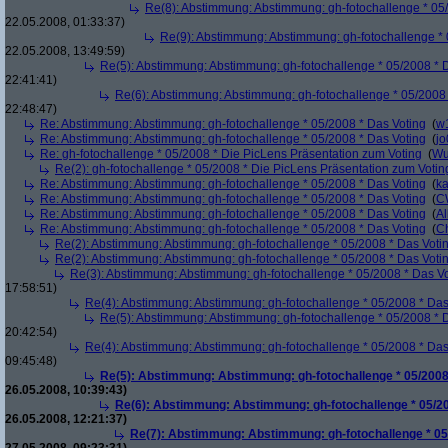
Re(8): Abstimmung: Abstimmung: gh-fotochallenge * 05
22.05.2008, 01:33:37)
Re(9): Abstimmung: Abstimmung: gh-fotochallenge * 
22.05.2008, 13:49:59)
Re(5): Abstimmung: Abstimmung: gh-fotochallenge * 05/2008 * 
22:41:41)
Re(6): Abstimmung: Abstimmung: gh-fotochallenge * 05/2008 
22:48:47)
Re: Abstimmung: Abstimmung: gh-fotochallenge * 05/2008 * Das Voting
(
w
Re: Abstimmung: Abstimmung: gh-fotochallenge * 05/2008 * Das Voting
(
j
Re: gh-fotochallenge * 05/2008 * Die PicLens Präsentation zum Voting
(
Wu
Re(2): gh-fotochallenge * 05/2008 * Die PicLens Präsentation zum Votin
Re: Abstimmung: Abstimmung: gh-fotochallenge * 05/2008 * Das Voting
(
k
Re: Abstimmung: Abstimmung: gh-fotochallenge * 05/2008 * Das Voting
(
C
Re: Abstimmung: Abstimmung: gh-fotochallenge * 05/2008 * Das Voting
(
Al
Re: Abstimmung: Abstimmung: gh-fotochallenge * 05/2008 * Das Voting
(
Ch
Re(2): Abstimmung: Abstimmung: gh-fotochallenge * 05/2008 * Das Voti
Re(2): Abstimmung: Abstimmung: gh-fotochallenge * 05/2008 * Das Voti
Re(3): Abstimmung: Abstimmung: gh-fotochallenge * 05/2008 * Das V
17:58:51)
Re(4): Abstimmung: Abstimmung: gh-fotochallenge * 05/2008 * Das
Re(5): Abstimmung: Abstimmung: gh-fotochallenge * 05/2008 * 
20:42:54)
Re(4): Abstimmung: Abstimmung: gh-fotochallenge * 05/2008 * Das
09:45:48)
Re(5): Abstimmung: Abstimmung: gh-fotochallenge * 05/2008
26.05.2008, 10:39:43)
Re(6): Abstimmung: Abstimmung: gh-fotochallenge * 05/20
26.05.2008, 12:21:37)
Re(7): Abstimmung: Abstimmung: gh-fotochallenge * 05