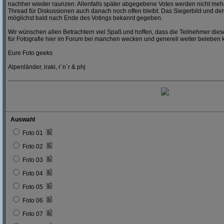
nachher wieder raunzen. Allenfalls später abgegebene Votes werden nicht mehr
Thread für Diskussionen auch danach noch offen bleibt. Das Siegerbild und der
möglichst bald nach Ende des Votings bekannt gegeben.
Wir wünschen allen Betrachtern viel Spaß und hoffen, dass die Teilnehmer dies
für Fotografie hier im Forum bei manchen wecken und generell weiter beleben 
Eure Foto geeks
Alpenländer, iraki, r´n´r & phj
Auswahl
Foto 01
Foto 02
Foto 03
Foto 04
Foto 05
Foto 06
Foto 07