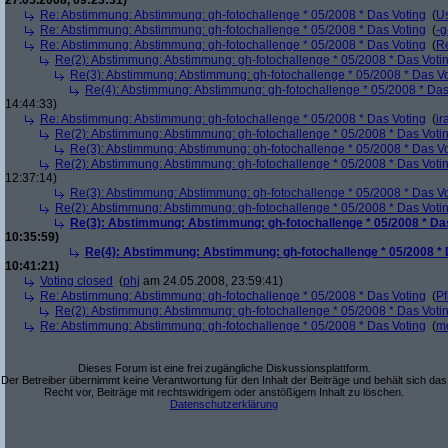
27.05.2008, 09:23:31)
Re: Abstimmung: Abstimmung: gh-fotochallenge * 05/2008 * Das Voting
(
U
Re: Abstimmung: Abstimmung: gh-fotochallenge * 05/2008 * Das Voting
(
-g
Re: Abstimmung: Abstimmung: gh-fotochallenge * 05/2008 * Das Voting
(
R
Re(2): Abstimmung: Abstimmung: gh-fotochallenge * 05/2008 * Das Voti
Re(3): Abstimmung: Abstimmung: gh-fotochallenge * 05/2008 * Das V
Re(4): Abstimmung: Abstimmung: gh-fotochallenge * 05/2008 * Das
14:44:33)
Re: Abstimmung: Abstimmung: gh-fotochallenge * 05/2008 * Das Voting
(
ir
Re(2): Abstimmung: Abstimmung: gh-fotochallenge * 05/2008 * Das Voti
Re(3): Abstimmung: Abstimmung: gh-fotochallenge * 05/2008 * Das V
Re(2): Abstimmung: Abstimmung: gh-fotochallenge * 05/2008 * Das Voti
12:37:14)
Re(3): Abstimmung: Abstimmung: gh-fotochallenge * 05/2008 * Das V
Re(2): Abstimmung: Abstimmung: gh-fotochallenge * 05/2008 * Das Voti
Re(3): Abstimmung: Abstimmung: gh-fotochallenge * 05/2008 * Da
10:35:59)
Re(4): Abstimmung: Abstimmung: gh-fotochallenge * 05/2008 * 
10:41:21)
Voting closed
(
phj
am 24.05.2008, 23:59:41)
Re: Abstimmung: Abstimmung: gh-fotochallenge * 05/2008 * Das Voting
(
Pf
Re(2): Abstimmung: Abstimmung: gh-fotochallenge * 05/2008 * Das Voti
Re: Abstimmung: Abstimmung: gh-fotochallenge * 05/2008 * Das Voting
(
m
Dieses Forum ist eine frei zugängliche Diskussionsplattform.
Der Betreiber übernimmt keine Verantwortung für den Inhalt der Beiträge und behält sich das
Recht vor, Beiträge mit rechtswidrigem oder anstößigem Inhalt zu löschen.
Datenschutzerklärung