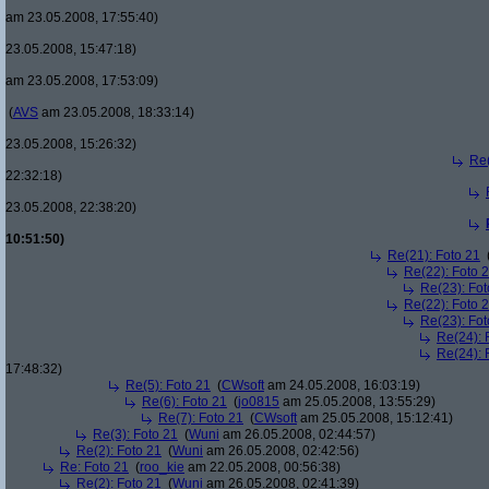
am 23.05.2008, 17:55:40)
23.05.2008, 15:47:18)
am 23.05.2008, 17:53:09)
(
AVS
am 23.05.2008, 18:33:14)
23.05.2008, 15:26:32)
Re(
22:32:18)
23.05.2008, 22:38:20)
10:51:50)
Re(21): Foto 21
Re(22): Foto 
Re(23): Fot
Re(22): Foto 
Re(23): Fot
Re(24): 
Re(24): 
17:48:32)
Re(5): Foto 21
(
CWsoft
am 24.05.2008, 16:03:19)
Re(6): Foto 21
(
jo0815
am 25.05.2008, 13:55:29)
Re(7): Foto 21
(
CWsoft
am 25.05.2008, 15:12:41)
Re(3): Foto 21
(
Wuni
am 26.05.2008, 02:44:57)
Re(2): Foto 21
(
Wuni
am 26.05.2008, 02:42:56)
Re: Foto 21
(
roo_kie
am 22.05.2008, 00:56:38)
Re(2): Foto 21
(
Wuni
am 26.05.2008, 02:41:39)