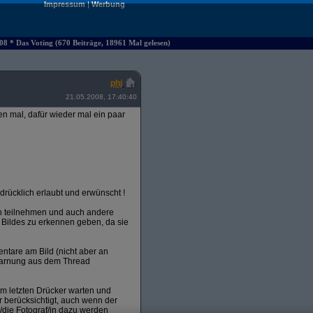
Impressum
|
Werbung
8 * Das Voting (670 Beiträge, 18961 Mal gelesen)
phj
21.05.2008, 17:40:40
en mal, dafür wieder mal ein paar
rücklich erlaubt und erwünscht !
en teilnehmen und auch andere
 Bildes zu erkennen geben, da sie
entare am Bild (nicht aber an
warnung aus dem Thread
m letzten Drücker warten und
 berücksichtigt, auch wenn der
/die Fotograf/in dazu werden