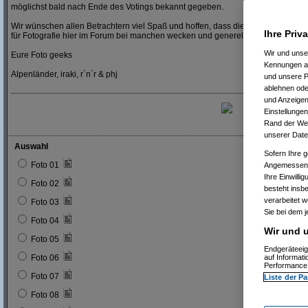
möglichst bald nach Ende des Votings bekannt gegeben.
Wir wünschen allen Betrachtern viel Spaß und hoffen, dass die Teilnehmer dies
Ihre Priv
für Fotografie hier im Forum bei manchen wecken und generell weiter beleben 
Wir und uns
Eure Foto geeks
Kennungen au
Alpenländer, iraki, r´n´r & phj
und unsere P
ablehnen oder
und Anzeigen
Einstellungen
Rand der Webs
unserer Date
Auswahl
Sofern Ihre g
Foto 01
Angemessenhe
Ihre Einwilli
Foto 02
besteht insb
verarbeitet 
Foto 03
Sie bei dem j
Foto 04
Wir und u
Foto 05
Endgeräteeig
Foto 06
auf Informat
Performance 
Foto 07
Liste der Pa
Foto 08