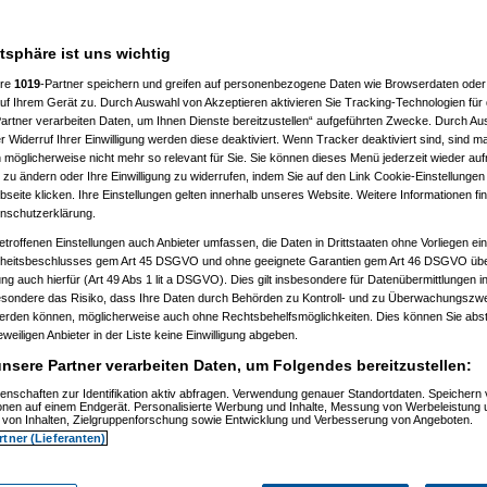
er gh-Fotochallenge das Interesse
atsphäre ist uns wichtig
konnten.
ere
1019
-Partner speichern und greifen auf personenbezogene Daten wie Browserdaten oder 
f Ihrem Gerät zu. Durch Auswahl von Akzeptieren aktivieren Sie Tracking-Technologien für d
artner verarbeiten Daten, um Ihnen Dienste bereitzustellen“ aufgeführten Zwecke. Durch Aus
 Widerruf Ihrer Einwilligung werden diese deaktiviert. Wenn Tracker deaktiviert sind, sind m
 möglicherweise nicht mehr so relevant für Sie. Sie können dieses Menü jederzeit wieder auf
 zu ändern oder Ihre Einwilligung zu widerrufen, indem Sie auf den Link Cookie-Einstellunge
eite klicken. Ihre Einstellungen gelten innerhalb unseres Website. Weitere Informationen fin
nschutzerklärung.
etroffenen Einstellungen auch Anbieter umfassen, die Daten in Drittstaaten ohne Vorliegen ei
itsbeschlusses gem Art 45 DSGVO und ohne geeignete Garantien gem Art 46 DSGVO übermi
gung auch hierfür (Art 49 Abs 1 lit a DSGVO). Dies gilt insbesondere für Datenübermittlungen i
esondere das Risiko, dass Ihre Daten durch Behörden zu Kontroll- und zu Überwachungsz
werden können, möglicherweise auch ohne Rechtsbehelfsmöglichkeiten. Dies können Sie abst
eweiligen Anbieter in der Liste keine Einwilligung abgeben.
nsere Partner verarbeiten Daten, um Folgendes bereitzustellen:
enschaften zur Identifikation aktiv abfragen. Verwendung genauer Standortdaten. Speichern 
ionen auf einem Endgerät. Personalisierte Werbung und Inhalte, Messung von Werbeleistung 
von Inhalten, Zielgruppenforschung sowie Entwicklung und Verbesserung von Angeboten.
rtner (Lieferanten)