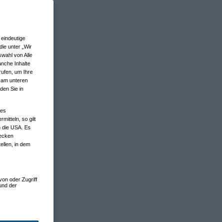
eindeutige
ie unter „Wir
wahl von Alle
anche Inhalte
rufen, um Ihre
n am unteren
den Sie in
nes
tteln, so gilt
n die USA. Es
wecken
ellen, in dem
von oder Zugriff
und der