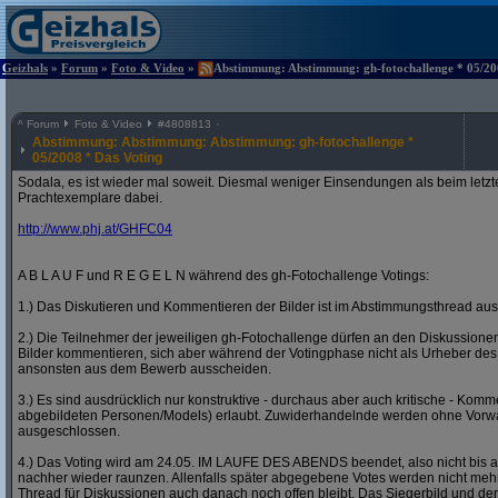
Geizhals
»
Forum
»
Foto & Video
»
Abstimmung: Abstimmung: gh-fotochallenge * 05/200
^
Forum
Foto & Video
#
4808813
Abstimmung: Abstimmung: Abstimmung: gh-fotochallenge *
05/2008 * Das Voting
Sodala, es ist wieder mal soweit. Diesmal weniger Einsendungen als beim letzt
Prachtexemplare dabei.
http:/
/
www.phj.at/
GHFC04
A B L A U F und R E G E L N während des gh-Fotochallenge Votings:
1.) Das Diskutieren und Kommentieren der Bilder ist im Abstimmungsthread ausd
2.) Die Teilnehmer der jeweiligen gh-Fotochallenge dürfen an den Diskussion
Bilder kommentieren, sich aber während der Votingphase nicht als Urheber des
ansonsten aus dem Bewerb ausscheiden.
3.) Es sind ausdrücklich nur konstruktive - durchaus aber auch kritische - Komm
abgebildeten Personen/Models) erlaubt. Zuwiderhandelnde werden ohne Vor
ausgeschlossen.
4.) Das Voting wird am 24.05. IM LAUFE DES ABENDS beendet, also nicht bis a
nachher wieder raunzen. Allenfalls später abgegebene Votes werden nicht mehr
Thread für Diskussionen auch danach noch offen bleibt. Das Siegerbild und der