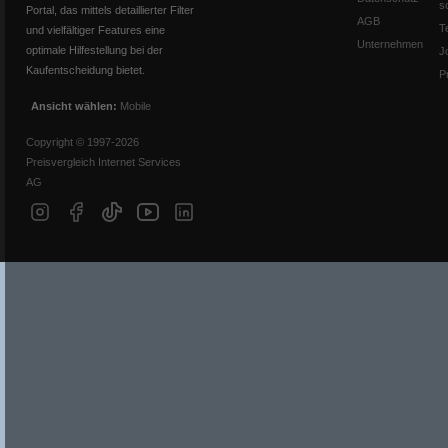
s
Portal, das mittels detaillierter Filter
AGB
T
und vielfältiger Features eine
Unternehmen
optimale Hilfestellung bei der
J
Kaufentscheidung bietet.
P
Ansicht wählen:
Mobile
Copyright © 1997-2026
Preisvergleich Internet Services
AG