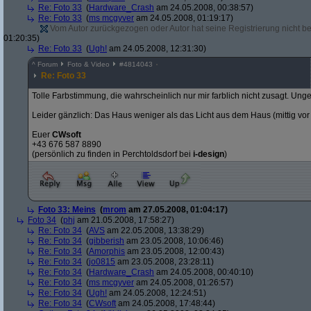
Re: Foto 33
(
Hardware_Crash
am 24.05.2008, 00:38:57)
Re: Foto 33
(
ms mcgyver
am 24.05.2008, 01:19:17)
Vom Autor zurückgezogen oder Autor hat seine Registrierung nicht bes
01:20:35)
Re: Foto 33
(
Ugh!
am 24.05.2008, 12:31:30)
^
Forum
Foto & Video
#
4814043
Re: Foto 33
Tolle Farbstimmung, die wahrscheinlich nur mir farblich nicht zusagt. Unge
Leider gänzlich: Das Haus weniger als das Licht aus dem Haus (mittig vo
Euer
CWsoft
+43 676 587 8890
(persönlich zu finden in Perchtoldsdorf bei
i-design
)
Foto 33: Meins
(
mrom
am 27.05.2008, 01:04:17)
Foto 34
(
phj
am 21.05.2008, 17:58:27)
Re: Foto 34
(
AVS
am 22.05.2008, 13:38:29)
Re: Foto 34
(
gibberish
am 23.05.2008, 10:06:46)
Re: Foto 34
(
Amorphis
am 23.05.2008, 12:00:43)
Re: Foto 34
(
jo0815
am 23.05.2008, 23:28:11)
Re: Foto 34
(
Hardware_Crash
am 24.05.2008, 00:40:10)
Re: Foto 34
(
ms mcgyver
am 24.05.2008, 01:26:57)
Re: Foto 34
(
Ugh!
am 24.05.2008, 12:24:51)
Re: Foto 34
(
CWsoft
am 24.05.2008, 17:48:44)