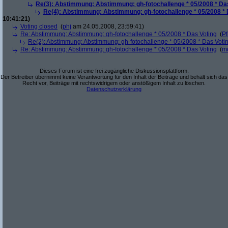
Re(3): Abstimmung: Abstimmung: gh-fotochallenge * 05/2008 * Da
Re(4): Abstimmung: Abstimmung: gh-fotochallenge * 05/2008 * 
10:41:21)
Voting closed
(
phj
am 24.05.2008, 23:59:41)
Re: Abstimmung: Abstimmung: gh-fotochallenge * 05/2008 * Das Voting
(
Pf
Re(2): Abstimmung: Abstimmung: gh-fotochallenge * 05/2008 * Das Voti
Re: Abstimmung: Abstimmung: gh-fotochallenge * 05/2008 * Das Voting
(
m
Dieses Forum ist eine frei zugängliche Diskussionsplattform.
Der Betreiber übernimmt keine Verantwortung für den Inhalt der Beiträge und behält sich das
Recht vor, Beiträge mit rechtswidrigem oder anstößigem Inhalt zu löschen.
Datenschutzerklärung