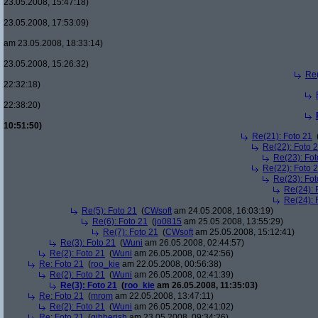
23.05.2008, 15:47:18)
23.05.2008, 17:53:09)
am 23.05.2008, 18:33:14)
23.05.2008, 15:26:32)
Re(
22:32:18)
22:38:20)
10:51:50)
Re(21): Foto 21
Re(22): Foto 
Re(23): Fot
Re(22): Foto 
Re(23): Fot
Re(24): 
Re(24): 
Re(5): Foto 21
(
CWsoft
am 24.05.2008, 16:03:19)
Re(6): Foto 21
(
jo0815
am 25.05.2008, 13:55:29)
Re(7): Foto 21
(
CWsoft
am 25.05.2008, 15:12:41)
Re(3): Foto 21
(
Wuni
am 26.05.2008, 02:44:57)
Re(2): Foto 21
(
Wuni
am 26.05.2008, 02:42:56)
Re: Foto 21
(
roo_kie
am 22.05.2008, 00:56:38)
Re(2): Foto 21
(
Wuni
am 26.05.2008, 02:41:39)
Re(3): Foto 21
(
roo_kie
am 26.05.2008, 11:35:03)
Re: Foto 21
(
mrom
am 22.05.2008, 13:47:11)
Re(2): Foto 21
(
Wuni
am 26.05.2008, 02:41:02)
Re: Foto 21
(
gibberish
am 23.05.2008, 09:34:26)