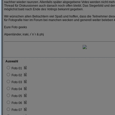
nachher wieder raunzen. Allenfalls später abgegebene Votes werden nicht mehr
Thread für Diskussionen auch danach noch offen bleibt. Das Siegerbild und der
möglichst bald nach Ende des Votings bekannt gegeben.
Wir wünschen allen Betrachtern viel Spaß und hoffen, dass die Teilnehmer dies
für Fotografie hier im Forum bei manchen wecken und generell weiter beleben 
Eure Foto geeks
Alpenländer, iraki, r´n´r & phj
Auswahl
Foto 01
Foto 02
Foto 03
Foto 04
Foto 05
Foto 06
Foto 07