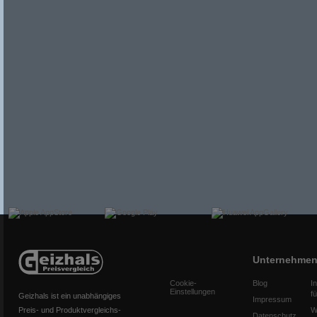
Unternehme
Cookie-
Blog
I
Einstellungen
f
Geizhals ist ein unabhängiges
Impressum
Preis- und Produktvergleichs-
W
Datenschutz