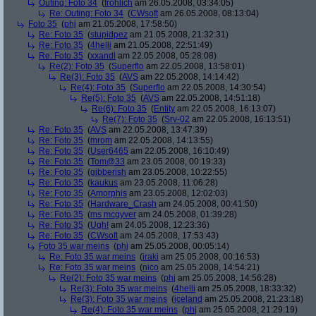
Outing: Foto 34
(
fröhlich
am 26.05.2008, 03:34:05)
Re: Outing: Foto 34
(
CWsoft
am 26.05.2008, 08:13:04)
Foto 35
(
phj
am 21.05.2008, 17:58:50)
Re: Foto 35
(
stupidpez
am 21.05.2008, 21:32:31)
Re: Foto 35
(
4helli
am 21.05.2008, 22:51:49)
Re: Foto 35
(
xxandl
am 22.05.2008, 05:28:08)
Re(2): Foto 35
(
Superflo
am 22.05.2008, 13:58:01)
Re(3): Foto 35
(
AVS
am 22.05.2008, 14:14:42)
Re(4): Foto 35
(
Superflo
am 22.05.2008, 14:30:54)
Re(5): Foto 35
(
AVS
am 22.05.2008, 14:51:18)
Re(6): Foto 35
(
Entity
am 22.05.2008, 16:13:07)
Re(7): Foto 35
(
Srv-02
am 22.05.2008, 16:13:51)
Re: Foto 35
(
AVS
am 22.05.2008, 13:47:39)
Re: Foto 35
(
mrom
am 22.05.2008, 14:13:55)
Re: Foto 35
(
User6465
am 22.05.2008, 16:10:49)
Re: Foto 35
(
Tom@33
am 23.05.2008, 00:19:33)
Re: Foto 35
(
gibberish
am 23.05.2008, 10:22:55)
Re: Foto 35
(
kaukus
am 23.05.2008, 11:06:28)
Re: Foto 35
(
Amorphis
am 23.05.2008, 12:02:03)
Re: Foto 35
(
Hardware_Crash
am 24.05.2008, 00:41:50)
Re: Foto 35
(
ms mcgyver
am 24.05.2008, 01:39:28)
Re: Foto 35
(
Ugh!
am 24.05.2008, 12:23:36)
Re: Foto 35
(
CWsoft
am 24.05.2008, 17:53:43)
Foto 35 war meins
(
phj
am 25.05.2008, 00:05:14)
Re: Foto 35 war meins
(
iraki
am 25.05.2008, 00:16:53)
Re: Foto 35 war meins
(
nico
am 25.05.2008, 14:54:21)
Re(2): Foto 35 war meins
(
phj
am 25.05.2008, 14:56:28)
Re(3): Foto 35 war meins
(
4helli
am 25.05.2008, 18:33:32)
Re(3): Foto 35 war meins
(
iceland
am 25.05.2008, 21:23:18)
Re(4): Foto 35 war meins
(
phj
am 25.05.2008, 21:29:19)