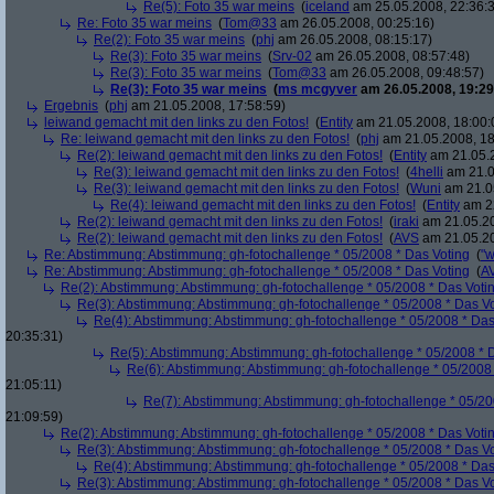
Re(5): Foto 35 war meins
(
iceland
am 25.05.2008, 22:36:
Re: Foto 35 war meins
(
Tom@33
am 26.05.2008, 00:25:16)
Re(2): Foto 35 war meins
(
phj
am 26.05.2008, 08:15:17)
Re(3): Foto 35 war meins
(
Srv-02
am 26.05.2008, 08:57:48)
Re(3): Foto 35 war meins
(
Tom@33
am 26.05.2008, 09:48:57)
Re(3): Foto 35 war meins
(
ms mcgyver
am 26.05.2008, 19:29
Ergebnis
(
phj
am 21.05.2008, 17:58:59)
leiwand gemacht mit den links zu den Fotos!
(
Entity
am 21.05.2008, 18:00:
Re: leiwand gemacht mit den links zu den Fotos!
(
phj
am 21.05.2008, 18
Re(2): leiwand gemacht mit den links zu den Fotos!
(
Entity
am 21.05.2
Re(3): leiwand gemacht mit den links zu den Fotos!
(
4helli
am 21.0
Re(3): leiwand gemacht mit den links zu den Fotos!
(
Wuni
am 21.05
Re(4): leiwand gemacht mit den links zu den Fotos!
(
Entity
am 22
Re(2): leiwand gemacht mit den links zu den Fotos!
(
iraki
am 21.05.20
Re(2): leiwand gemacht mit den links zu den Fotos!
(
AVS
am 21.05.20
Re: Abstimmung: Abstimmung: gh-fotochallenge * 05/2008 * Das Voting
(
"w
Re: Abstimmung: Abstimmung: gh-fotochallenge * 05/2008 * Das Voting
(
A
Re(2): Abstimmung: Abstimmung: gh-fotochallenge * 05/2008 * Das Voti
Re(3): Abstimmung: Abstimmung: gh-fotochallenge * 05/2008 * Das V
Re(4): Abstimmung: Abstimmung: gh-fotochallenge * 05/2008 * Das
20:35:31)
Re(5): Abstimmung: Abstimmung: gh-fotochallenge * 05/2008 * 
Re(6): Abstimmung: Abstimmung: gh-fotochallenge * 05/2008 
21:05:11)
Re(7): Abstimmung: Abstimmung: gh-fotochallenge * 05/20
21:09:59)
Re(2): Abstimmung: Abstimmung: gh-fotochallenge * 05/2008 * Das Voti
Re(3): Abstimmung: Abstimmung: gh-fotochallenge * 05/2008 * Das V
Re(4): Abstimmung: Abstimmung: gh-fotochallenge * 05/2008 * Das
Re(3): Abstimmung: Abstimmung: gh-fotochallenge * 05/2008 * Das V