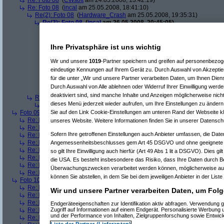
Re: Foto 08
(
CWsoft
am 24.05.2008, 13:42:19)
Re: Foto 08
(
incal
am 25.05.2008, 18:41:10)
Re(2): Foto 08
(
Hardware_Crash
am 25.05.2008, 19:35:31)
Re(3): Foto 08
(
incal
am 26.05.2008, 20:45:05)
Re(4): Foto 08
(
Hardware_Crash
am 26.05.2008, 20:48:53)
Re(5): Foto 08
(
incal
am 26.05.2008, 20:56:14)
Re(6): Foto 08
(
Hardware_Crash
am 26.05.2008, 21:00:
Ihre Privatsphäre ist uns wichtig
Re(7): Foto 08
(
incal
am 26.05.2008, 21:25:52)
Re(8): Foto 08
(
Hardware_Crash
am 26.05.2008, 2
Wir und unsere
1019
-Partner speichern und greifen auf personenbezo
Re(9): Foto 08
(
incal
am 26.05.2008, 21:55:49)
eindeutige Kennungen auf Ihrem Gerät zu. Durch Auswahl von Akzeptier
Re(10): Foto 08
(
Hardware_Crash
am 26.05.2
für die unter „Wir und unsere Partner verarbeiten Daten, um Ihnen Dien
Re(11): Foto 08
(
incal
am 26.05.2008, 22:1
Durch Auswahl von Alle ablehnen oder Widerruf Ihrer Einwilligung werde
Re(12): Foto 08
(
Hardware_Crash
am 26
deaktiviert sind, sind manche Inhalte und Anzeigen möglicherweise nicht
Re(2): Foto 08
(
Srv-02
am 26.05.2008, 09:58:02)
dieses Menü jederzeit wieder aufrufen, um Ihre Einstellungen zu ändern 
Re(3): Foto 08
(
incal
am 26.05.2008, 20:46:08)
Foto 09
(
phj
am 21.05.2008, 17:46:17)
Sie auf den Link Cookie-Einstellungen am unteren Rand der Webseite kli
Re: Foto 09
(
AVS
am 21.05.2008, 20:38:43)
unseres Website. Weitere Informationen finden Sie in unserer Datensch
Re: Foto 09
(
roo_kie
am 22.05.2008, 00:06:11)
Sofern Ihre getroffenen Einstellungen auch Anbieter umfassen, die Daten
Re: Foto 09
(
gibberish
am 23.05.2008, 09:03:43)
Re: Foto 09
(
Amorphis
am 23.05.2008, 10:40:33)
Angemessenheitsbeschlusses gem Art 45 DSGVO und ohne geeignete G
Re: Foto 09
(
Ugh!
am 23.05.2008, 11:38:45)
so gilt Ihre Einwilligung auch hierfür (Art 49 Abs 1 lit a DSGVO). Dies gi
Re: Foto 09
(
ms mcgyver
am 23.05.2008, 22:45:45)
die USA. Es besteht insbesondere das Risiko, dass Ihre Daten durch B
Re: Foto 09
(
Hardware_Crash
am 23.05.2008, 23:49:18)
Überwachungszwecken verarbeitet werden können, möglicherweise auc
Re: Foto 09
(
CWsoft
am 24.05.2008, 13:46:55)
können Sie abstellen, in dem Sie bei dem jeweiligen Anbieter in der Liste
Foto 10
(
phj
am 21.05.2008, 17:46:40)
Re: Foto 10
(
AVS
am 21.05.2008, 20:46:08)
Wir und unsere Partner verarbeiten Daten, um Folg
Re: Foto 10
(
gibberish
am 23.05.2008, 09:05:46)
Re: Foto 10
(
Amorphis
am 23.05.2008, 10:42:24)
Endgeräteeigenschaften zur Identifikation aktiv abfragen. Verwendung 
Re: Foto 10
(
Ugh!
am 23.05.2008, 11:40:50)
Zugriff auf Informationen auf einem Endgerät. Personalisierte Werbung
und der Performance von Inhalten, Zielgruppenforschung sowie Entwic
Re: Foto 10
(
ms mcgyver
am 23.05.2008, 22:50:31)