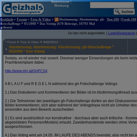
Impressum
|
Werbung
Geizhals
»
Forum
»
Foto & Video
»
Abstimmung: Abstimmung: gh-
Top-100
|
Fresh-100
fotochallenge * 05/2008 * Das Voting (670 Beiträge, 18793 Mal
gelesen)
Du bist nicht angemeldet. [
Login/Registrieren
]
^
Forum
Foto & Video
#
4808813
Abstimmung: Abstimmung: Abstimmung: gh-fotochallenge *
05/2008 * Das Voting
Sodala, es ist wieder mal soweit. Diesmal weniger Einsendungen als beim letzt
Prachtexemplare dabei.
http:/
/
www.phj.at/
GHFC04
A B L A U F und R E G E L N während des gh-Fotochallenge Votings:
1.) Das Diskutieren und Kommentieren der Bilder ist im Abstimmungsthread ausd
2.) Die Teilnehmer der jeweiligen gh-Fotochallenge dürfen an den Diskussion
Bilder kommentieren, sich aber während der Votingphase nicht als Urheber des
ansonsten aus dem Bewerb ausscheiden.
3.) Es sind ausdrücklich nur konstruktive - durchaus aber auch kritische - Komm
abgebildeten Personen/Models) erlaubt. Zuwiderhandelnde werden ohne Vor
ausgeschlossen.
4.) Das Voting wird am 24.05. IM LAUFE DES ABENDS beendet, also nicht bis a