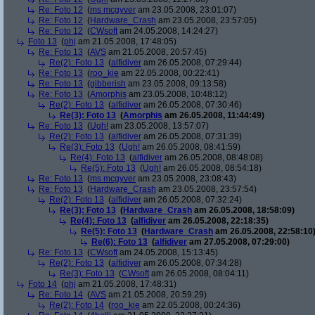
Re: Foto 12
(
ms mcgyver
am 23.05.2008, 23:01:07)
Re: Foto 12
(
Hardware_Crash
am 23.05.2008, 23:57:05)
Re: Foto 12
(
CWsoft
am 24.05.2008, 14:24:27)
Foto 13
(
phj
am 21.05.2008, 17:48:05)
Re: Foto 13
(
AVS
am 21.05.2008, 20:57:45)
Re(2): Foto 13
(
alfidiver
am 26.05.2008, 07:29:44)
Re: Foto 13
(
roo_kie
am 22.05.2008, 00:22:41)
Re: Foto 13
(
gibberish
am 23.05.2008, 09:13:58)
Re: Foto 13
(
Amorphis
am 23.05.2008, 10:48:12)
Re(2): Foto 13
(
alfidiver
am 26.05.2008, 07:30:46)
Re(3): Foto 13
(
Amorphis
am 26.05.2008, 11:44:49)
Re: Foto 13
(
Ugh!
am 23.05.2008, 13:57:07)
Re(2): Foto 13
(
alfidiver
am 26.05.2008, 07:31:39)
Re(3): Foto 13
(
Ugh!
am 26.05.2008, 08:41:59)
Re(4): Foto 13
(
alfidiver
am 26.05.2008, 08:48:08)
Re(5): Foto 13
(
Ugh!
am 26.05.2008, 08:54:18)
Re: Foto 13
(
ms mcgyver
am 23.05.2008, 23:08:43)
Re: Foto 13
(
Hardware_Crash
am 23.05.2008, 23:57:54)
Re(2): Foto 13
(
alfidiver
am 26.05.2008, 07:32:24)
Re(3): Foto 13
(
Hardware_Crash
am 26.05.2008, 18:58:09)
Re(4): Foto 13
(
alfidiver
am 26.05.2008, 22:18:35)
Re(5): Foto 13
(
Hardware_Crash
am 26.05.2008, 22:58:10
Re(6): Foto 13
(
alfidiver
am 27.05.2008, 07:29:00)
Re: Foto 13
(
CWsoft
am 24.05.2008, 15:13:45)
Re(2): Foto 13
(
alfidiver
am 26.05.2008, 07:34:28)
Re(3): Foto 13
(
CWsoft
am 26.05.2008, 08:04:11)
Foto 14
(
phj
am 21.05.2008, 17:48:31)
Re: Foto 14
(
AVS
am 21.05.2008, 20:59:29)
Re(2): Foto 14
(
roo_kie
am 22.05.2008, 00:24:36)