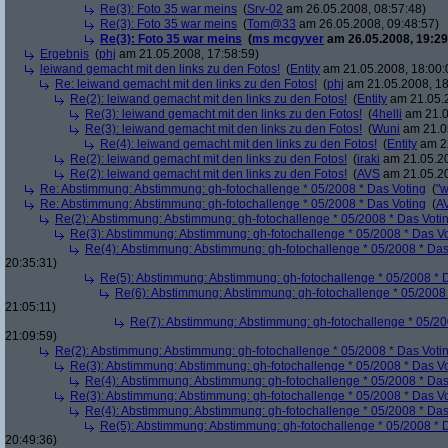
Re(3): Foto 35 war meins
(
Srv-02
am 26.05.2008, 08:57:48)
Re(3): Foto 35 war meins
(
Tom@33
am 26.05.2008, 09:48:57)
Re(3): Foto 35 war meins
(
ms mcgyver
am 26.05.2008, 19:29
Ergebnis
(
phj
am 21.05.2008, 17:58:59)
leiwand gemacht mit den links zu den Fotos!
(
Entity
am 21.05.2008, 18:00:
Re: leiwand gemacht mit den links zu den Fotos!
(
phj
am 21.05.2008, 18
Re(2): leiwand gemacht mit den links zu den Fotos!
(
Entity
am 21.05.2
Re(3): leiwand gemacht mit den links zu den Fotos!
(
4helli
am 21.0
Re(3): leiwand gemacht mit den links zu den Fotos!
(
Wuni
am 21.05
Re(4): leiwand gemacht mit den links zu den Fotos!
(
Entity
am 22
Re(2): leiwand gemacht mit den links zu den Fotos!
(
iraki
am 21.05.20
Re(2): leiwand gemacht mit den links zu den Fotos!
(
AVS
am 21.05.20
Re: Abstimmung: Abstimmung: gh-fotochallenge * 05/2008 * Das Voting
(
"w
Re: Abstimmung: Abstimmung: gh-fotochallenge * 05/2008 * Das Voting
(
A
Re(2): Abstimmung: Abstimmung: gh-fotochallenge * 05/2008 * Das Voti
Re(3): Abstimmung: Abstimmung: gh-fotochallenge * 05/2008 * Das V
Re(4): Abstimmung: Abstimmung: gh-fotochallenge * 05/2008 * Das
20:35:31)
Re(5): Abstimmung: Abstimmung: gh-fotochallenge * 05/2008 * 
Re(6): Abstimmung: Abstimmung: gh-fotochallenge * 05/2008 
21:05:11)
Re(7): Abstimmung: Abstimmung: gh-fotochallenge * 05/20
21:09:59)
Re(2): Abstimmung: Abstimmung: gh-fotochallenge * 05/2008 * Das Voti
Re(3): Abstimmung: Abstimmung: gh-fotochallenge * 05/2008 * Das V
Re(4): Abstimmung: Abstimmung: gh-fotochallenge * 05/2008 * Das
Re(3): Abstimmung: Abstimmung: gh-fotochallenge * 05/2008 * Das V
Re(4): Abstimmung: Abstimmung: gh-fotochallenge * 05/2008 * Das
Re(5): Abstimmung: Abstimmung: gh-fotochallenge * 05/2008 * 
20:49:36)