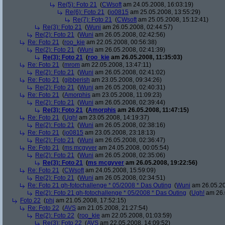
Re(5): Foto 21
(
CWsoft
am 24.05.2008, 16:03:19)
Re(6): Foto 21
(
jo0815
am 25.05.2008, 13:55:29)
Re(7): Foto 21
(
CWsoft
am 25.05.2008, 15:12:41)
Re(3): Foto 21
(
Wuni
am 26.05.2008, 02:44:57)
Re(2): Foto 21
(
Wuni
am 26.05.2008, 02:42:56)
Re: Foto 21
(
roo_kie
am 22.05.2008, 00:56:38)
Re(2): Foto 21
(
Wuni
am 26.05.2008, 02:41:39)
Re(3): Foto 21
(
roo_kie
am 26.05.2008, 11:35:03)
Re: Foto 21
(
mrom
am 22.05.2008, 13:47:11)
Re(2): Foto 21
(
Wuni
am 26.05.2008, 02:41:02)
Re: Foto 21
(
gibberish
am 23.05.2008, 09:34:26)
Re(2): Foto 21
(
Wuni
am 26.05.2008, 02:40:31)
Re: Foto 21
(
Amorphis
am 23.05.2008, 11:09:23)
Re(2): Foto 21
(
Wuni
am 26.05.2008, 02:39:44)
Re(3): Foto 21
(
Amorphis
am 26.05.2008, 11:47:15)
Re: Foto 21
(
Ugh!
am 23.05.2008, 14:19:37)
Re(2): Foto 21
(
Wuni
am 26.05.2008, 02:38:16)
Re: Foto 21
(
jo0815
am 23.05.2008, 23:18:13)
Re(2): Foto 21
(
Wuni
am 26.05.2008, 02:36:47)
Re: Foto 21
(
ms mcgyver
am 24.05.2008, 00:05:54)
Re(2): Foto 21
(
Wuni
am 26.05.2008, 02:35:06)
Re(3): Foto 21
(
ms mcgyver
am 26.05.2008, 19:22:56)
Re: Foto 21
(
CWsoft
am 24.05.2008, 15:59:09)
Re(2): Foto 21
(
Wuni
am 26.05.2008, 02:34:51)
Re: Foto 21 gh-fotochallenge * 05/2008 * Das Outing
(
Wuni
am 26.05.20
Re(2): Foto 21 gh-fotochallenge * 05/2008 * Das Outing
(
Ugh!
am 26.
Foto 22
(
phj
am 21.05.2008, 17:52:15)
Re: Foto 22
(
AVS
am 21.05.2008, 21:27:54)
Re(2): Foto 22
(
roo_kie
am 22.05.2008, 01:03:59)
Re(3): Foto 22
(
AVS
am 22.05.2008, 14:09:52)