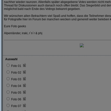
nachher wieder raunzen. Allenfalls später abgegebene Votes werden nicht mehr
Thread für Diskussionen auch danach noch offen bleibt. Das Siegerbild und der
möglichst bald nach Ende des Votings bekannt gegeben.
Wir wünschen allen Betrachtern viel Spaß und hoffen, dass die Teilnehmer dies
für Fotografie hier im Forum bei manchen wecken und generell weiter beleben 
Eure Foto geeks
Alpenländer, iraki, r´n´r & phj
Auswahl
Foto 01
Foto 02
Foto 03
Foto 04
Foto 05
Foto 06
Foto 07