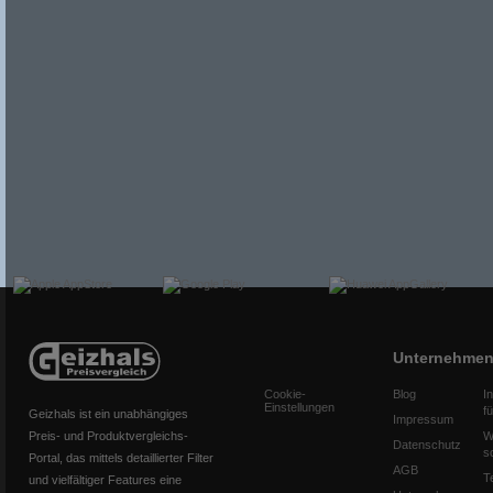
Unternehme
Cookie-
Blog
I
Einstellungen
f
Geizhals ist ein unabhängiges
Impressum
Preis- und Produktvergleichs-
W
Datenschutz
s
Portal, das mittels detaillierter Filter
AGB
T
und vielfältiger Features eine