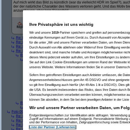
Auf mich wirkt das Bild zu künstlich (war da vielleicht HDR im Spiel?), au
der der natürliche Charakter des Wassers verloren geht. Und das Motiv biet
anzuschauen, aber kein Siegerbild.
Ihre Privatsphäre ist uns wichtig
Wir und unsere
1019
-Partner speichern und greifen auf personenbezo
Re: Foto 08
(
jo0815
am 23.05.2008, 23:05:20)
eindeutige Kennungen auf Ihrem Gerät zu. Durch Auswahl von Akzeptier
Re: Foto 08
(
Hardware_Crash
am 23.05.2008, 23:46:10)
für die unter „Wir und unsere Partner verarbeiten Daten, um Ihnen Dien
Re: Foto 08
(
CWsoft
am 24.05.2008, 13:42:19)
Durch Auswahl von Alle ablehnen oder Widerruf Ihrer Einwilligung werde
Re: Foto 08
(
incal
am 25.05.2008, 18:41:10)
deaktiviert sind, sind manche Inhalte und Anzeigen möglicherweise nicht
Re(2): Foto 08
(
Hardware_Crash
am 25.05.2008, 19:35:31)
dieses Menü jederzeit wieder aufrufen, um Ihre Einstellungen zu ändern 
Re(3): Foto 08
(
incal
am 26.05.2008, 20:45:05)
Sie auf den Link Cookie-Einstellungen am unteren Rand der Webseite kli
Re(4): Foto 08
(
Hardware_Crash
am 26.05.2008, 20:48:53)
unseres Website. Weitere Informationen finden Sie in unserer Datensch
Re(5): Foto 08
(
incal
am 26.05.2008, 20:56:14)
Re(6): Foto 08
(
Hardware_Crash
am 26.05.2008, 21:00:
Sofern Ihre getroffenen Einstellungen auch Anbieter umfassen, die Daten
Re(7): Foto 08
(
incal
am 26.05.2008, 21:25:52)
Angemessenheitsbeschlusses gem Art 45 DSGVO und ohne geeignete G
Re(8): Foto 08
(
Hardware_Crash
am 26.05.2008, 2
so gilt Ihre Einwilligung auch hierfür (Art 49 Abs 1 lit a DSGVO). Dies gi
Re(9): Foto 08
(
incal
am 26.05.2008, 21:55:49)
Re(10): Foto 08
(
Hardware_Crash
am 26.05.2
die USA. Es besteht insbesondere das Risiko, dass Ihre Daten durch B
Re(11): Foto 08
(
incal
am 26.05.2008, 22:1
Überwachungszwecken verarbeitet werden können, möglicherweise auc
Re(12): Foto 08
(
Hardware_Crash
am 26
können Sie abstellen, in dem Sie bei dem jeweiligen Anbieter in der Liste
Re(2): Foto 08
(
Srv-02
am 26.05.2008, 09:58:02)
Re(3): Foto 08
(
incal
am 26.05.2008, 20:46:08)
Wir und unsere Partner verarbeiten Daten, um Folg
Foto 09
(
phj
am 21.05.2008, 17:46:17)
Endgeräteeigenschaften zur Identifikation aktiv abfragen. Verwendung 
Re: Foto 09
(
AVS
am 21.05.2008, 20:38:43)
Zugriff auf Informationen auf einem Endgerät. Personalisierte Werbung
Re: Foto 09
(
roo_kie
am 22.05.2008, 00:06:11)
und der Performance von Inhalten, Zielgruppenforschung sowie Entwic
Re: Foto 09
(
gibberish
am 23.05.2008, 09:03:43)
Liste der Partner (Lieferanten)
Re: Foto 09
(
Amorphis
am 23.05.2008, 10:40:33)