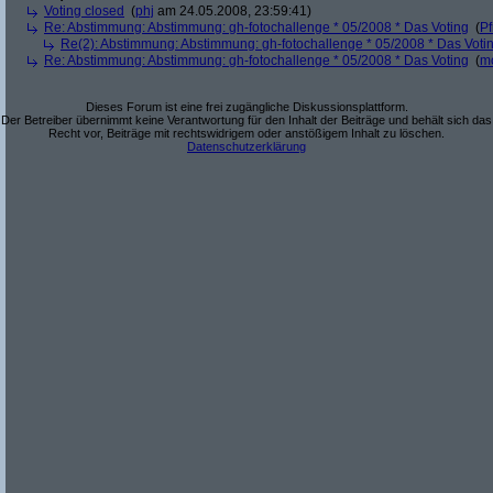
Voting closed
(
phj
am 24.05.2008, 23:59:41)
Re: Abstimmung: Abstimmung: gh-fotochallenge * 05/2008 * Das Voting
(
Pf
Re(2): Abstimmung: Abstimmung: gh-fotochallenge * 05/2008 * Das Voti
Re: Abstimmung: Abstimmung: gh-fotochallenge * 05/2008 * Das Voting
(
m
Dieses Forum ist eine frei zugängliche Diskussionsplattform.
Der Betreiber übernimmt keine Verantwortung für den Inhalt der Beiträge und behält sich das
Recht vor, Beiträge mit rechtswidrigem oder anstößigem Inhalt zu löschen.
Datenschutzerklärung