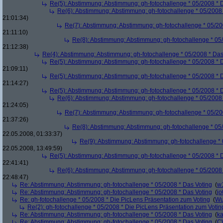
Re(5): Abstimmung: Abstimmung: gh-fotochallenge * 05/2008 * 
Re(6): Abstimmung: Abstimmung: gh-fotochallenge * 05/2008 
21:01:34)
Re(7): Abstimmung: Abstimmung: gh-fotochallenge * 05/20
21:11:10)
Re(8): Abstimmung: Abstimmung: gh-fotochallenge * 05
21:12:38)
Re(4): Abstimmung: Abstimmung: gh-fotochallenge * 05/2008 * Das
Re(5): Abstimmung: Abstimmung: gh-fotochallenge * 05/2008 * 
21:09:11)
Re(5): Abstimmung: Abstimmung: gh-fotochallenge * 05/2008 * 
21:14:27)
Re(5): Abstimmung: Abstimmung: gh-fotochallenge * 05/2008 * 
Re(6): Abstimmung: Abstimmung: gh-fotochallenge * 05/2008 
21:24:05)
Re(7): Abstimmung: Abstimmung: gh-fotochallenge * 05/20
21:37:26)
Re(8): Abstimmung: Abstimmung: gh-fotochallenge * 05
22.05.2008, 01:33:37)
Re(9): Abstimmung: Abstimmung: gh-fotochallenge * 
22.05.2008, 13:49:59)
Re(5): Abstimmung: Abstimmung: gh-fotochallenge * 05/2008 * 
22:41:41)
Re(6): Abstimmung: Abstimmung: gh-fotochallenge * 05/2008 
22:48:47)
Re: Abstimmung: Abstimmung: gh-fotochallenge * 05/2008 * Das Voting
(
w
Re: Abstimmung: Abstimmung: gh-fotochallenge * 05/2008 * Das Voting
(
j
Re: gh-fotochallenge * 05/2008 * Die PicLens Präsentation zum Voting
(
Wu
Re(2): gh-fotochallenge * 05/2008 * Die PicLens Präsentation zum Votin
Re: Abstimmung: Abstimmung: gh-fotochallenge * 05/2008 * Das Voting
(
k
Re: Abstimmung: Abstimmung: gh-fotochallenge * 05/2008 * Das Voting
(
C