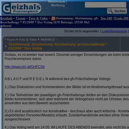
Impressum
|
Werbung
Geizhals
»
Forum
»
Foto & Video
»
Abstimmung: Abstimmung: gh-
Top-100
|
Fresh-100
fotochallenge * 05/2008 * Das Voting (670 Beiträge, 19330 Mal
gelesen)
Du bist nicht angemeldet. [
Login/Registrieren
]
^
Forum
Foto & Video
#
4808813
Abstimmung: Abstimmung: Abstimmung: gh-fotochallenge *
05/2008 * Das Voting
Sodala, es ist wieder mal soweit. Diesmal weniger Einsendungen als beim letzt
Prachtexemplare dabei.
http:/
/
www.phj.at/
GHFC04
A B L A U F und R E G E L N während des gh-Fotochallenge Votings:
1.) Das Diskutieren und Kommentieren der Bilder ist im Abstimmungsthread ausd
2.) Die Teilnehmer der jeweiligen gh-Fotochallenge dürfen an den Diskussion
Bilder kommentieren, sich aber während der Votingphase nicht als Urheber des
ansonsten aus dem Bewerb ausscheiden.
3.) Es sind ausdrücklich nur konstruktive - durchaus aber auch kritische - Komm
abgebildeten Personen/Models) erlaubt. Zuwiderhandelnde werden ohne Vor
ausgeschlossen.
4.) Das Voting wird am 24.05. IM LAUFE DES ABENDS beendet, also nicht bis a