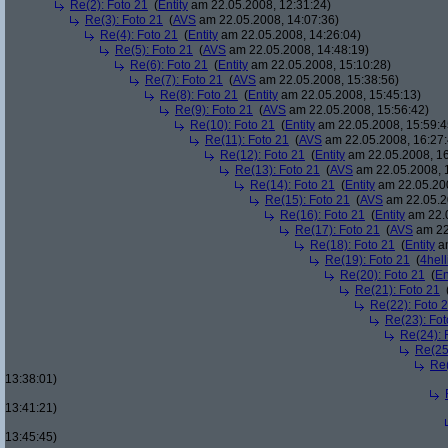
Re(2): Foto 21
(
Entity
am 22.05.2008, 12:31:24)
Re(3): Foto 21
(
AVS
am 22.05.2008, 14:07:36)
Re(4): Foto 21
(
Entity
am 22.05.2008, 14:26:04)
Re(5): Foto 21
(
AVS
am 22.05.2008, 14:48:19)
Re(6): Foto 21
(
Entity
am 22.05.2008, 15:10:28)
Re(7): Foto 21
(
AVS
am 22.05.2008, 15:38:56)
Re(8): Foto 21
(
Entity
am 22.05.2008, 15:45:13)
Re(9): Foto 21
(
AVS
am 22.05.2008, 15:56:42)
Re(10): Foto 21
(
Entity
am 22.05.2008, 15:59:4
Re(11): Foto 21
(
AVS
am 22.05.2008, 16:27:
Re(12): Foto 21
(
Entity
am 22.05.2008, 16
Re(13): Foto 21
(
AVS
am 22.05.2008, 
Re(14): Foto 21
(
Entity
am 22.05.200
Re(15): Foto 21
(
AVS
am 22.05.2
Re(16): Foto 21
(
Entity
am 22.0
Re(17): Foto 21
(
AVS
am 22
Re(18): Foto 21
(
Entity
am
Re(19): Foto 21
(
4hell
Re(20): Foto 21
(
En
Re(21): Foto 21
Re(22): Foto 
Re(23): Fot
Re(24): 
Re(25
Re(
13:38:01)
13:41:21)
13:45:45)