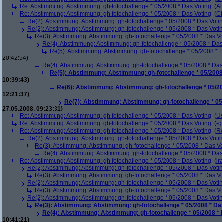
Re: Abstimmung: Abstimmung: gh-fotochallenge * 05/2008 * Das Voting
(
Al
Re: Abstimmung: Abstimmung: gh-fotochallenge * 05/2008 * Das Voting
(
Ch
Re(2): Abstimmung: Abstimmung: gh-fotochallenge * 05/2008 * Das Voti
Re(2): Abstimmung: Abstimmung: gh-fotochallenge * 05/2008 * Das Voti
Re(3): Abstimmung: Abstimmung: gh-fotochallenge * 05/2008 * Das V
Re(4): Abstimmung: Abstimmung: gh-fotochallenge * 05/2008 * Das
Re(5): Abstimmung: Abstimmung: gh-fotochallenge * 05/2008 * 
20:42:54)
Re(4): Abstimmung: Abstimmung: gh-fotochallenge * 05/2008 * Das
Re(5): Abstimmung: Abstimmung: gh-fotochallenge * 05/2008
10:39:43)
Re(6): Abstimmung: Abstimmung: gh-fotochallenge * 05/20
12:21:37)
Re(7): Abstimmung: Abstimmung: gh-fotochallenge * 05
27.05.2008, 09:23:31)
Re: Abstimmung: Abstimmung: gh-fotochallenge * 05/2008 * Das Voting
(
U
Re: Abstimmung: Abstimmung: gh-fotochallenge * 05/2008 * Das Voting
(
-g
Re: Abstimmung: Abstimmung: gh-fotochallenge * 05/2008 * Das Voting
(
R
Re(2): Abstimmung: Abstimmung: gh-fotochallenge * 05/2008 * Das Voti
Re(3): Abstimmung: Abstimmung: gh-fotochallenge * 05/2008 * Das V
Re(4): Abstimmung: Abstimmung: gh-fotochallenge * 05/2008 * Das
Re: Abstimmung: Abstimmung: gh-fotochallenge * 05/2008 * Das Voting
(
ir
Re(2): Abstimmung: Abstimmung: gh-fotochallenge * 05/2008 * Das Voti
Re(3): Abstimmung: Abstimmung: gh-fotochallenge * 05/2008 * Das V
Re(2): Abstimmung: Abstimmung: gh-fotochallenge * 05/2008 * Das Voti
Re(3): Abstimmung: Abstimmung: gh-fotochallenge * 05/2008 * Das V
Re(2): Abstimmung: Abstimmung: gh-fotochallenge * 05/2008 * Das Voti
Re(3): Abstimmung: Abstimmung: gh-fotochallenge * 05/2008 * Da
Re(4): Abstimmung: Abstimmung: gh-fotochallenge * 05/2008 * 
10:41:21)