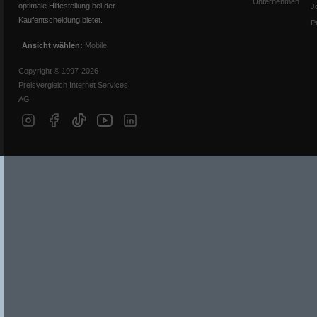
Unternehmen
optimale Hilfestellung bei der
J
Kaufentscheidung bietet.
P
Ansicht wählen:
Mobile
Copyright © 1997-2026
Preisvergleich Internet Services
AG