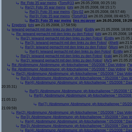
Re: Foto 35 war meins
(
Tom@33
am 26.05.2008, 00:25:16)
Re(2): Foto 35 war meins
(
phj
am 26.05.2008, 08:15:17)
Re(3): Foto 35 war meins
(
Srv-02
am 26.05.2008, 08:57:48)
Re(3): Foto 35 war meins
(
Tom@33
am 26.05.2008, 09:48:57)
Re(3): Foto 35 war meins
(
ms mcgyver
am 26.05.2008, 19:29
Ergebnis
(
phj
am 21.05.2008, 17:58:59)
leiwand gemacht mit den links zu den Fotos!
(
Entity
am 21.05.2008, 18:00:
Re: leiwand gemacht mit den links zu den Fotos!
(
phj
am 21.05.2008, 18
Re(2): leiwand gemacht mit den links zu den Fotos!
(
Entity
am 21.05.2
Re(3): leiwand gemacht mit den links zu den Fotos!
(
4helli
am 21.0
Re(3): leiwand gemacht mit den links zu den Fotos!
(
Wuni
am 21.05
Re(4): leiwand gemacht mit den links zu den Fotos!
(
Entity
am 22
Re(2): leiwand gemacht mit den links zu den Fotos!
(
iraki
am 21.05.20
Re(2): leiwand gemacht mit den links zu den Fotos!
(
AVS
am 21.05.20
Re: Abstimmung: Abstimmung: gh-fotochallenge * 05/2008 * Das Voting
(
"w
Re: Abstimmung: Abstimmung: gh-fotochallenge * 05/2008 * Das Voting
(
A
Re(2): Abstimmung: Abstimmung: gh-fotochallenge * 05/2008 * Das Voti
Re(3): Abstimmung: Abstimmung: gh-fotochallenge * 05/2008 * Das V
Re(4): Abstimmung: Abstimmung: gh-fotochallenge * 05/2008 * Das
20:35:31)
Re(5): Abstimmung: Abstimmung: gh-fotochallenge * 05/2008 * 
Re(6): Abstimmung: Abstimmung: gh-fotochallenge * 05/2008 
21:05:11)
Re(7): Abstimmung: Abstimmung: gh-fotochallenge * 05/20
21:09:59)
Re(2): Abstimmung: Abstimmung: gh-fotochallenge * 05/2008 * Das Voti
Re(3): Abstimmung: Abstimmung: gh-fotochallenge * 05/2008 * Das V
Re(4): Abstimmung: Abstimmung: gh-fotochallenge * 05/2008 * Das
Re(3): Abstimmung: Abstimmung: gh-fotochallenge * 05/2008 * Das V
Re(4): Abstimmung: Abstimmung: gh-fotochallenge * 05/2008 * Das