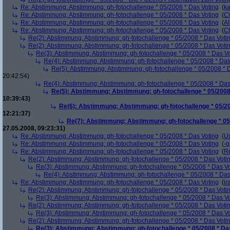
Re: Abstimmung: Abstimmung: gh-fotochallenge * 05/2008 * Das Voting
(
k
Re: Abstimmung: Abstimmung: gh-fotochallenge * 05/2008 * Das Voting
(
C
Re: Abstimmung: Abstimmung: gh-fotochallenge * 05/2008 * Das Voting
(
Al
Re: Abstimmung: Abstimmung: gh-fotochallenge * 05/2008 * Das Voting
(
Ch
Re(2): Abstimmung: Abstimmung: gh-fotochallenge * 05/2008 * Das Voti
Re(2): Abstimmung: Abstimmung: gh-fotochallenge * 05/2008 * Das Voti
Re(3): Abstimmung: Abstimmung: gh-fotochallenge * 05/2008 * Das V
Re(4): Abstimmung: Abstimmung: gh-fotochallenge * 05/2008 * Das
Re(5): Abstimmung: Abstimmung: gh-fotochallenge * 05/2008 * 
20:42:54)
Re(4): Abstimmung: Abstimmung: gh-fotochallenge * 05/2008 * Das
Re(5): Abstimmung: Abstimmung: gh-fotochallenge * 05/2008
10:39:43)
Re(6): Abstimmung: Abstimmung: gh-fotochallenge * 05/20
12:21:37)
Re(7): Abstimmung: Abstimmung: gh-fotochallenge * 05
27.05.2008, 09:23:31)
Re: Abstimmung: Abstimmung: gh-fotochallenge * 05/2008 * Das Voting
(
U
Re: Abstimmung: Abstimmung: gh-fotochallenge * 05/2008 * Das Voting
(
-g
Re: Abstimmung: Abstimmung: gh-fotochallenge * 05/2008 * Das Voting
(
R
Re(2): Abstimmung: Abstimmung: gh-fotochallenge * 05/2008 * Das Voti
Re(3): Abstimmung: Abstimmung: gh-fotochallenge * 05/2008 * Das V
Re(4): Abstimmung: Abstimmung: gh-fotochallenge * 05/2008 * Das
Re: Abstimmung: Abstimmung: gh-fotochallenge * 05/2008 * Das Voting
(
ir
Re(2): Abstimmung: Abstimmung: gh-fotochallenge * 05/2008 * Das Voti
Re(3): Abstimmung: Abstimmung: gh-fotochallenge * 05/2008 * Das V
Re(2): Abstimmung: Abstimmung: gh-fotochallenge * 05/2008 * Das Voti
Re(3): Abstimmung: Abstimmung: gh-fotochallenge * 05/2008 * Das V
Re(2): Abstimmung: Abstimmung: gh-fotochallenge * 05/2008 * Das Voti
Re(3): Abstimmung: Abstimmung: gh-fotochallenge * 05/2008 * Da