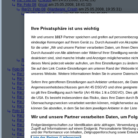
Re: Foto 08
(
CWsoft
am 24.05.2008, 13:42:19)
Re: Foto 08
(
incal
am 25.05.2008, 18:41:10)
Re(2): Foto 08
(
Hardware_Crash
am 25.05.2008, 19:35:31)
Re(3): Foto 08
(
incal
am 26.05.2008, 20:45:05)
Re(4): Foto 08
(
Hardware_Crash
am 26.05.2008, 20:48:53)
Re(5): Foto 08
(
incal
am 26.05.2008, 20:56:14)
Re(6): Foto 08
(
Hardware_Crash
am 26.05.2008, 21:00:
Ihre Privatsphäre ist uns wichtig
Re(7): Foto 08
(
incal
am 26.05.2008, 21:25:52)
Re(8): Foto 08
(
Hardware_Crash
am 26.05.2008, 2
Wir und unsere
1017
-Partner speichern und greifen auf personenbezo
Re(9): Foto 08
(
incal
am 26.05.2008, 21:55:49)
eindeutige Kennungen auf Ihrem Gerät zu. Durch Auswahl von Akzeptier
Re(10): Foto 08
(
Hardware_Crash
am 26.05.2
für die unter „Wir und unsere Partner verarbeiten Daten, um Ihnen Dien
Re(11): Foto 08
(
incal
am 26.05.2008, 22:1
Durch Auswahl von Alle ablehnen oder Widerruf Ihrer Einwilligung werde
Re(12): Foto 08
(
Hardware_Crash
am 26
deaktiviert sind, sind manche Inhalte und Anzeigen möglicherweise nicht
Re(2): Foto 08
(
Srv-02
am 26.05.2008, 09:58:02)
dieses Menü jederzeit wieder aufrufen, um Ihre Einstellungen zu ändern 
Re(3): Foto 08
(
incal
am 26.05.2008, 20:46:08)
Sie auf den Link Cookie-Einstellungen am unteren Rand der Webseite kli
Foto 09
(
phj
am 21.05.2008, 17:46:17)
unseres Website. Weitere Informationen finden Sie in unserer Datensch
Re: Foto 09
(
AVS
am 21.05.2008, 20:38:43)
Re: Foto 09
(
roo_kie
am 22.05.2008, 00:06:11)
Sofern Ihre getroffenen Einstellungen auch Anbieter umfassen, die Daten
Re: Foto 09
(
gibberish
am 23.05.2008, 09:03:43)
Angemessenheitsbeschlusses gem Art 45 DSGVO und ohne geeignete G
Re: Foto 09
(
Amorphis
am 23.05.2008, 10:40:33)
Re: Foto 09
(
Ugh!
am 23.05.2008, 11:38:45)
so gilt Ihre Einwilligung auch hierfür (Art 49 Abs 1 lit a DSGVO). Dies gi
Re: Foto 09
(
ms mcgyver
am 23.05.2008, 22:45:45)
die USA. Es besteht insbesondere das Risiko, dass Ihre Daten durch B
Re: Foto 09
(
Hardware_Crash
am 23.05.2008, 23:49:18)
Überwachungszwecken verarbeitet werden können, möglicherweise auc
Re: Foto 09
(
CWsoft
am 24.05.2008, 13:46:55)
können Sie abstellen, in dem Sie bei dem jeweiligen Anbieter in der Liste
Foto 10
(
phj
am 21.05.2008, 17:46:40)
Re: Foto 10
(
AVS
am 21.05.2008, 20:46:08)
Wir und unsere Partner verarbeiten Daten, um Folg
Re: Foto 10
(
gibberish
am 23.05.2008, 09:05:46)
Re: Foto 10
(
Amorphis
am 23.05.2008, 10:42:24)
Endgeräteeigenschaften zur Identifikation aktiv abfragen. Verwendung 
Zugriff auf Informationen auf einem Endgerät. Personalisierte Werbung
Re: Foto 10
(
Ugh!
am 23.05.2008, 11:40:50)
und der Performance von Inhalten, Zielgruppenforschung sowie Entwic
Re: Foto 10
(
ms mcgyver
am 23.05.2008, 22:50:31)
Liste der Partner (Lieferanten)