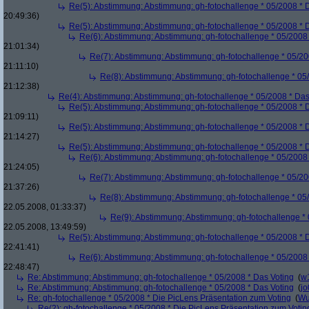
Re(5): Abstimmung: Abstimmung: gh-fotochallenge * 05/2008 * 
20:49:36)
Re(5): Abstimmung: Abstimmung: gh-fotochallenge * 05/2008 * 
Re(6): Abstimmung: Abstimmung: gh-fotochallenge * 05/2008 
21:01:34)
Re(7): Abstimmung: Abstimmung: gh-fotochallenge * 05/20
21:11:10)
Re(8): Abstimmung: Abstimmung: gh-fotochallenge * 05
21:12:38)
Re(4): Abstimmung: Abstimmung: gh-fotochallenge * 05/2008 * Das
Re(5): Abstimmung: Abstimmung: gh-fotochallenge * 05/2008 * 
21:09:11)
Re(5): Abstimmung: Abstimmung: gh-fotochallenge * 05/2008 * 
21:14:27)
Re(5): Abstimmung: Abstimmung: gh-fotochallenge * 05/2008 * 
Re(6): Abstimmung: Abstimmung: gh-fotochallenge * 05/2008 
21:24:05)
Re(7): Abstimmung: Abstimmung: gh-fotochallenge * 05/20
21:37:26)
Re(8): Abstimmung: Abstimmung: gh-fotochallenge * 05
22.05.2008, 01:33:37)
Re(9): Abstimmung: Abstimmung: gh-fotochallenge * 
22.05.2008, 13:49:59)
Re(5): Abstimmung: Abstimmung: gh-fotochallenge * 05/2008 * 
22:41:41)
Re(6): Abstimmung: Abstimmung: gh-fotochallenge * 05/2008 
22:48:47)
Re: Abstimmung: Abstimmung: gh-fotochallenge * 05/2008 * Das Voting
(
w
Re: Abstimmung: Abstimmung: gh-fotochallenge * 05/2008 * Das Voting
(
j
Re: gh-fotochallenge * 05/2008 * Die PicLens Präsentation zum Voting
(
Wu
Re(2): gh-fotochallenge * 05/2008 * Die PicLens Präsentation zum Votin