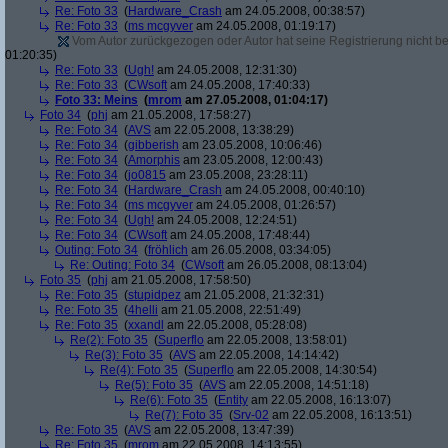
Re: Foto 33
(
Hardware_Crash
am 24.05.2008, 00:38:57)
Re: Foto 33
(
ms mcgyver
am 24.05.2008, 01:19:17)
Vom Autor zurückgezogen oder Autor hat seine Registrierung nicht bes
01:20:35)
Re: Foto 33
(
Ugh!
am 24.05.2008, 12:31:30)
Re: Foto 33
(
CWsoft
am 24.05.2008, 17:40:33)
Foto 33: Meins
(
mrom
am 27.05.2008, 01:04:17)
Foto 34
(
phj
am 21.05.2008, 17:58:27)
Re: Foto 34
(
AVS
am 22.05.2008, 13:38:29)
Re: Foto 34
(
gibberish
am 23.05.2008, 10:06:46)
Re: Foto 34
(
Amorphis
am 23.05.2008, 12:00:43)
Re: Foto 34
(
jo0815
am 23.05.2008, 23:28:11)
Re: Foto 34
(
Hardware_Crash
am 24.05.2008, 00:40:10)
Re: Foto 34
(
ms mcgyver
am 24.05.2008, 01:26:57)
Re: Foto 34
(
Ugh!
am 24.05.2008, 12:24:51)
Re: Foto 34
(
CWsoft
am 24.05.2008, 17:48:44)
Outing: Foto 34
(
fröhlich
am 26.05.2008, 03:34:05)
Re: Outing: Foto 34
(
CWsoft
am 26.05.2008, 08:13:04)
Foto 35
(
phj
am 21.05.2008, 17:58:50)
Re: Foto 35
(
stupidpez
am 21.05.2008, 21:32:31)
Re: Foto 35
(
4helli
am 21.05.2008, 22:51:49)
Re: Foto 35
(
xxandl
am 22.05.2008, 05:28:08)
Re(2): Foto 35
(
Superflo
am 22.05.2008, 13:58:01)
Re(3): Foto 35
(
AVS
am 22.05.2008, 14:14:42)
Re(4): Foto 35
(
Superflo
am 22.05.2008, 14:30:54)
Re(5): Foto 35
(
AVS
am 22.05.2008, 14:51:18)
Re(6): Foto 35
(
Entity
am 22.05.2008, 16:13:07)
Re(7): Foto 35
(
Srv-02
am 22.05.2008, 16:13:51)
Re: Foto 35
(
AVS
am 22.05.2008, 13:47:39)
Re: Foto 35
(
mrom
am 22.05.2008, 14:13:55)