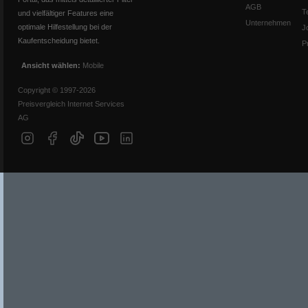
AGB
T
und vielfältiger Features eine
Unternehmen
optimale Hilfestellung bei der
J
Kaufentscheidung bietet.
P
Ansicht wählen:
Mobile
Copyright © 1997-2026
Preisvergleich Internet Services
AG