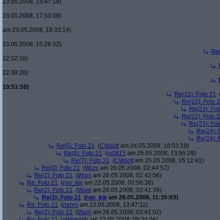
23.05.2008, 15:47:18)
23.05.2008, 17:53:09)
am 23.05.2008, 18:33:14)
23.05.2008, 15:26:32)
Re(
22:32:18)
22:38:20)
10:51:50)
Re(21): Foto 21
Re(22): Foto 
Re(23): Fot
Re(22): Foto 
Re(23): Fot
Re(24): 
Re(24): 
Re(5): Foto 21
(
CWsoft
am 24.05.2008, 16:03:19)
Re(6): Foto 21
(
jo0815
am 25.05.2008, 13:55:29)
Re(7): Foto 21
(
CWsoft
am 25.05.2008, 15:12:41)
Re(3): Foto 21
(
Wuni
am 26.05.2008, 02:44:57)
Re(2): Foto 21
(
Wuni
am 26.05.2008, 02:42:56)
Re: Foto 21
(
roo_kie
am 22.05.2008, 00:56:38)
Re(2): Foto 21
(
Wuni
am 26.05.2008, 02:41:39)
Re(3): Foto 21
(
roo_kie
am 26.05.2008, 11:35:03)
Re: Foto 21
(
mrom
am 22.05.2008, 13:47:11)
Re(2): Foto 21
(
Wuni
am 26.05.2008, 02:41:02)
Re: Foto 21
(
gibberish
am 23.05.2008, 09:34:26)