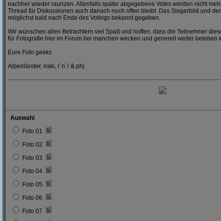
nachher wieder raunzen. Allenfalls später abgegebene Votes werden nicht mehr
Thread für Diskussionen auch danach noch offen bleibt. Das Siegerbild und der
möglichst bald nach Ende des Votings bekannt gegeben.
Wir wünschen allen Betrachtern viel Spaß und hoffen, dass die Teilnehmer dies
für Fotografie hier im Forum bei manchen wecken und generell weiter beleben 
Eure Foto geeks
Alpenländer, iraki, r´n´r & phj
Auswahl
Foto 01
Foto 02
Foto 03
Foto 04
Foto 05
Foto 06
Foto 07