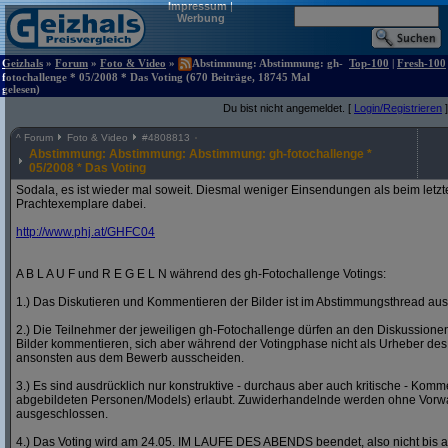
Impressum
|
Werbung
Geizhals
»
Forum
»
Foto & Video
»
Abstimmung: Abstimmung: gh-
Top-100
|
Fresh-100
fotochallenge * 05/2008 * Das Voting (670 Beiträge, 18745 Mal
gelesen)
Du bist nicht angemeldet. [
Login/Registrieren
]
^
Forum
Foto & Video
#
4808813
Abstimmung: Abstimmung: Abstimmung: gh-fotochallenge *
05/2008 * Das Voting
Sodala, es ist wieder mal soweit. Diesmal weniger Einsendungen als beim letzt
Prachtexemplare dabei.
http:/
/
www.phj.at/
GHFC04
A B L A U F und R E G E L N während des gh-Fotochallenge Votings:
1.) Das Diskutieren und Kommentieren der Bilder ist im Abstimmungsthread ausd
2.) Die Teilnehmer der jeweiligen gh-Fotochallenge dürfen an den Diskussion
Bilder kommentieren, sich aber während der Votingphase nicht als Urheber des
ansonsten aus dem Bewerb ausscheiden.
3.) Es sind ausdrücklich nur konstruktive - durchaus aber auch kritische - Komm
abgebildeten Personen/Models) erlaubt. Zuwiderhandelnde werden ohne Vor
ausgeschlossen.
4.) Das Voting wird am 24.05. IM LAUFE DES ABENDS beendet, also nicht bis a