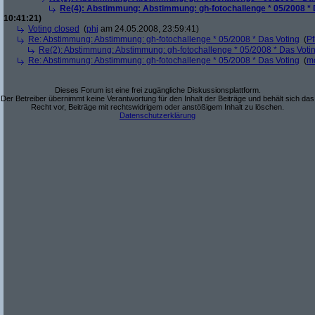
Re(4): Abstimmung: Abstimmung: gh-fotochallenge * 05/2008 * 
10:41:21)
Voting closed
(
phj
am 24.05.2008, 23:59:41)
Re: Abstimmung: Abstimmung: gh-fotochallenge * 05/2008 * Das Voting
(
Pf
Re(2): Abstimmung: Abstimmung: gh-fotochallenge * 05/2008 * Das Voti
Re: Abstimmung: Abstimmung: gh-fotochallenge * 05/2008 * Das Voting
(
m
Dieses Forum ist eine frei zugängliche Diskussionsplattform.
Der Betreiber übernimmt keine Verantwortung für den Inhalt der Beiträge und behält sich das
Recht vor, Beiträge mit rechtswidrigem oder anstößigem Inhalt zu löschen.
Datenschutzerklärung