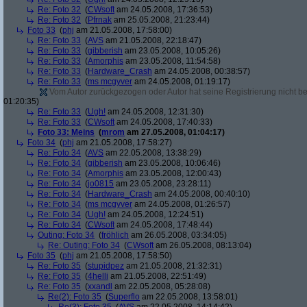
Re: Foto 32
(
CWsoft
am 24.05.2008, 17:36:53)
Re: Foto 32
(
Pfrnak
am 25.05.2008, 21:23:44)
Foto 33
(
phj
am 21.05.2008, 17:58:00)
Re: Foto 33
(
AVS
am 21.05.2008, 22:18:47)
Re: Foto 33
(
gibberish
am 23.05.2008, 10:05:26)
Re: Foto 33
(
Amorphis
am 23.05.2008, 11:54:58)
Re: Foto 33
(
Hardware_Crash
am 24.05.2008, 00:38:57)
Re: Foto 33
(
ms mcgyver
am 24.05.2008, 01:19:17)
Vom Autor zurückgezogen oder Autor hat seine Registrierung nicht bes
01:20:35)
Re: Foto 33
(
Ugh!
am 24.05.2008, 12:31:30)
Re: Foto 33
(
CWsoft
am 24.05.2008, 17:40:33)
Foto 33: Meins
(
mrom
am 27.05.2008, 01:04:17)
Foto 34
(
phj
am 21.05.2008, 17:58:27)
Re: Foto 34
(
AVS
am 22.05.2008, 13:38:29)
Re: Foto 34
(
gibberish
am 23.05.2008, 10:06:46)
Re: Foto 34
(
Amorphis
am 23.05.2008, 12:00:43)
Re: Foto 34
(
jo0815
am 23.05.2008, 23:28:11)
Re: Foto 34
(
Hardware_Crash
am 24.05.2008, 00:40:10)
Re: Foto 34
(
ms mcgyver
am 24.05.2008, 01:26:57)
Re: Foto 34
(
Ugh!
am 24.05.2008, 12:24:51)
Re: Foto 34
(
CWsoft
am 24.05.2008, 17:48:44)
Outing: Foto 34
(
fröhlich
am 26.05.2008, 03:34:05)
Re: Outing: Foto 34
(
CWsoft
am 26.05.2008, 08:13:04)
Foto 35
(
phj
am 21.05.2008, 17:58:50)
Re: Foto 35
(
stupidpez
am 21.05.2008, 21:32:31)
Re: Foto 35
(
4helli
am 21.05.2008, 22:51:49)
Re: Foto 35
(
xxandl
am 22.05.2008, 05:28:08)
Re(2): Foto 35
(
Superflo
am 22.05.2008, 13:58:01)