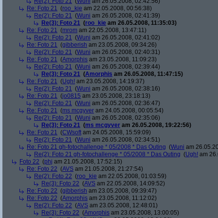
Re(2): Foto 21
(
Wuni
am 26.05.2008, 02:42:56)
Re: Foto 21
(
roo_kie
am 22.05.2008, 00:56:38)
Re(2): Foto 21
(
Wuni
am 26.05.2008, 02:41:39)
Re(3): Foto 21
(
roo_kie
am 26.05.2008, 11:35:03)
Re: Foto 21
(
mrom
am 22.05.2008, 13:47:11)
Re(2): Foto 21
(
Wuni
am 26.05.2008, 02:41:02)
Re: Foto 21
(
gibberish
am 23.05.2008, 09:34:26)
Re(2): Foto 21
(
Wuni
am 26.05.2008, 02:40:31)
Re: Foto 21
(
Amorphis
am 23.05.2008, 11:09:23)
Re(2): Foto 21
(
Wuni
am 26.05.2008, 02:39:44)
Re(3): Foto 21
(
Amorphis
am 26.05.2008, 11:47:15)
Re: Foto 21
(
Ugh!
am 23.05.2008, 14:19:37)
Re(2): Foto 21
(
Wuni
am 26.05.2008, 02:38:16)
Re: Foto 21
(
jo0815
am 23.05.2008, 23:18:13)
Re(2): Foto 21
(
Wuni
am 26.05.2008, 02:36:47)
Re: Foto 21
(
ms mcgyver
am 24.05.2008, 00:05:54)
Re(2): Foto 21
(
Wuni
am 26.05.2008, 02:35:06)
Re(3): Foto 21
(
ms mcgyver
am 26.05.2008, 19:22:56)
Re: Foto 21
(
CWsoft
am 24.05.2008, 15:59:09)
Re(2): Foto 21
(
Wuni
am 26.05.2008, 02:34:51)
Re: Foto 21 gh-fotochallenge * 05/2008 * Das Outing
(
Wuni
am 26.05.20
Re(2): Foto 21 gh-fotochallenge * 05/2008 * Das Outing
(
Ugh!
am 26.
Foto 22
(
phj
am 21.05.2008, 17:52:15)
Re: Foto 22
(
AVS
am 21.05.2008, 21:27:54)
Re(2): Foto 22
(
roo_kie
am 22.05.2008, 01:03:59)
Re(3): Foto 22
(
AVS
am 22.05.2008, 14:09:52)
Re: Foto 22
(
gibberish
am 23.05.2008, 09:39:47)
Re: Foto 22
(
Amorphis
am 23.05.2008, 11:12:02)
Re(2): Foto 22
(
AVS
am 23.05.2008, 12:48:01)
Re(3): Foto 22
(
Amorphis
am 23.05.2008, 13:00:05)