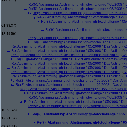
21:09:11)
Re(5): Abstimmung: Abstimmung: gh-fotochallenge * 05/2008 * 
Re(5): Abstimmung: Abstimmung: gh-fotochallenge * 05/2008 * 
Re(6): Abstimmung: Abstimmung: gh-fotochallenge * 05/2008 
Re(7): Abstimmung: Abstimmung: gh-fotochallenge * 05/20
Re(8): Abstimmung: Abstimmung: gh-fotochallenge * 05
01:33:37)
Re(9): Abstimmung: Abstimmung: gh-fotochallenge * 
13:49:59)
Re(5): Abstimmung: Abstimmung: gh-fotochallenge * 05/2008 * 
Re(6): Abstimmung: Abstimmung: gh-fotochallenge * 05/2008 
Re: Abstimmung: Abstimmung: gh-fotochallenge * 05/2008 * Das Voting
(
w
Re: Abstimmung: Abstimmung: gh-fotochallenge * 05/2008 * Das Voting
(
j
Re: gh-fotochallenge * 05/2008 * Die PicLens Präsentation zum Voting
(
Wu
Re(2): gh-fotochallenge * 05/2008 * Die PicLens Präsentation zum Votin
Re: Abstimmung: Abstimmung: gh-fotochallenge * 05/2008 * Das Voting
(
k
Re: Abstimmung: Abstimmung: gh-fotochallenge * 05/2008 * Das Voting
(
C
Re: Abstimmung: Abstimmung: gh-fotochallenge * 05/2008 * Das Voting
(
Al
Re: Abstimmung: Abstimmung: gh-fotochallenge * 05/2008 * Das Voting
(
Ch
Re(2): Abstimmung: Abstimmung: gh-fotochallenge * 05/2008 * Das Voti
Re(2): Abstimmung: Abstimmung: gh-fotochallenge * 05/2008 * Das Voti
Re(3): Abstimmung: Abstimmung: gh-fotochallenge * 05/2008 * Das V
Re(4): Abstimmung: Abstimmung: gh-fotochallenge * 05/2008 * Das
Re(5): Abstimmung: Abstimmung: gh-fotochallenge * 05/2008 * 
Re(4): Abstimmung: Abstimmung: gh-fotochallenge * 05/2008 * Das
Re(5): Abstimmung: Abstimmung: gh-fotochallenge * 05/2008
10:39:43)
Re(6): Abstimmung: Abstimmung: gh-fotochallenge * 05/20
12:21:37)
Re(7): Abstimmung: Abstimmung: gh-fotochallenge * 05
09:23:31)