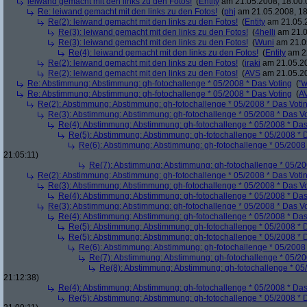
leiwand gemacht mit den links zu den Fotos!
(
Entity
am 21.05.2008, 18:00:
Re: leiwand gemacht mit den links zu den Fotos!
(
phj
am 21.05.2008, 18
Re(2): leiwand gemacht mit den links zu den Fotos!
(
Entity
am 21.05.2
Re(3): leiwand gemacht mit den links zu den Fotos!
(
4helli
am 21.0
Re(3): leiwand gemacht mit den links zu den Fotos!
(
Wuni
am 21.05
Re(4): leiwand gemacht mit den links zu den Fotos!
(
Entity
am 22
Re(2): leiwand gemacht mit den links zu den Fotos!
(
iraki
am 21.05.20
Re(2): leiwand gemacht mit den links zu den Fotos!
(
AVS
am 21.05.20
Re: Abstimmung: Abstimmung: gh-fotochallenge * 05/2008 * Das Voting
(
"w
Re: Abstimmung: Abstimmung: gh-fotochallenge * 05/2008 * Das Voting
(
A
Re(2): Abstimmung: Abstimmung: gh-fotochallenge * 05/2008 * Das Voti
Re(3): Abstimmung: Abstimmung: gh-fotochallenge * 05/2008 * Das V
Re(4): Abstimmung: Abstimmung: gh-fotochallenge * 05/2008 * Das
Re(5): Abstimmung: Abstimmung: gh-fotochallenge * 05/2008 * 
Re(6): Abstimmung: Abstimmung: gh-fotochallenge * 05/2008 
21:05:11)
Re(7): Abstimmung: Abstimmung: gh-fotochallenge * 05/20
Re(2): Abstimmung: Abstimmung: gh-fotochallenge * 05/2008 * Das Voti
Re(3): Abstimmung: Abstimmung: gh-fotochallenge * 05/2008 * Das V
Re(4): Abstimmung: Abstimmung: gh-fotochallenge * 05/2008 * Das
Re(3): Abstimmung: Abstimmung: gh-fotochallenge * 05/2008 * Das V
Re(4): Abstimmung: Abstimmung: gh-fotochallenge * 05/2008 * Das
Re(5): Abstimmung: Abstimmung: gh-fotochallenge * 05/2008 * 
Re(5): Abstimmung: Abstimmung: gh-fotochallenge * 05/2008 * 
Re(6): Abstimmung: Abstimmung: gh-fotochallenge * 05/2008 
Re(7): Abstimmung: Abstimmung: gh-fotochallenge * 05/20
Re(8): Abstimmung: Abstimmung: gh-fotochallenge * 05
21:12:38)
Re(4): Abstimmung: Abstimmung: gh-fotochallenge * 05/2008 * Das
Re(5): Abstimmung: Abstimmung: gh-fotochallenge * 05/2008 * 