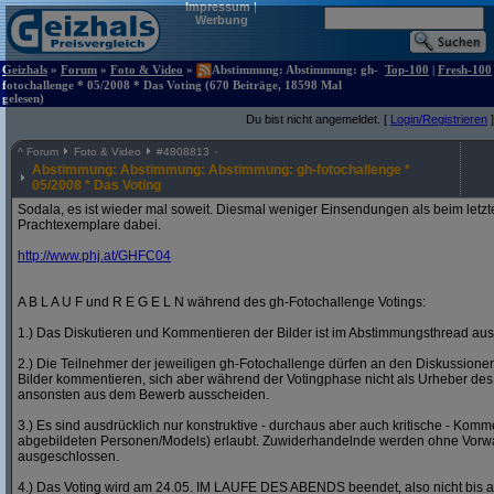
Impressum
|
Werbung
Geizhals
»
Forum
»
Foto & Video
»
Abstimmung: Abstimmung: gh-
Top-100
|
Fresh-100
fotochallenge * 05/2008 * Das Voting (670 Beiträge, 18598 Mal
gelesen)
Du bist nicht angemeldet. [
Login/Registrieren
]
^
Forum
Foto & Video
#
4808813
Abstimmung: Abstimmung: Abstimmung: gh-fotochallenge *
05/2008 * Das Voting
Sodala, es ist wieder mal soweit. Diesmal weniger Einsendungen als beim letzt
Prachtexemplare dabei.
http:/
/
www.phj.at/
GHFC04
A B L A U F und R E G E L N während des gh-Fotochallenge Votings:
1.) Das Diskutieren und Kommentieren der Bilder ist im Abstimmungsthread ausd
2.) Die Teilnehmer der jeweiligen gh-Fotochallenge dürfen an den Diskussion
Bilder kommentieren, sich aber während der Votingphase nicht als Urheber des
ansonsten aus dem Bewerb ausscheiden.
3.) Es sind ausdrücklich nur konstruktive - durchaus aber auch kritische - Komm
abgebildeten Personen/Models) erlaubt. Zuwiderhandelnde werden ohne Vor
ausgeschlossen.
4.) Das Voting wird am 24.05. IM LAUFE DES ABENDS beendet, also nicht bis a