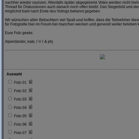
nachher wieder raunzen. Allenfalls später abgegebene Votes werden nicht mehr
Thread für Diskussionen auch danach noch offen bleibt. Das Siegerbild und der
möglichst bald nach Ende des Votings bekannt gegeben.
Wir wünschen allen Betrachtern viel Spaß und hoffen, dass die Teilnehmer dies
für Fotografie hier im Forum bei manchen wecken und generell weiter beleben 
Eure Foto geeks
Alpenländer, iraki, r´n´r & phj
Auswahl
Foto 01
Foto 02
Foto 03
Foto 04
Foto 05
Foto 06
Foto 07