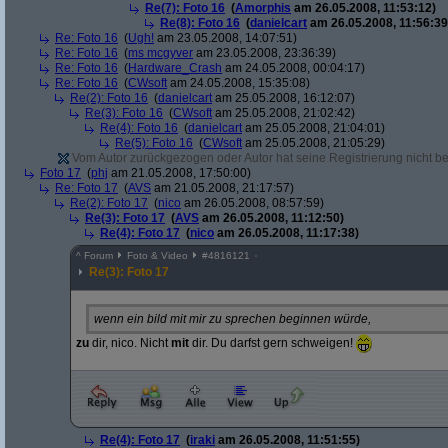
Re(7): Foto 16
(
Amorphis
am 26.05.2008, 11:53:12)
Re(8): Foto 16
(
danielcart
am 26.05.2008, 11:56:39
Re: Foto 16
(
Ugh!
am 23.05.2008, 14:07:51)
Re: Foto 16
(
ms mcgyver
am 23.05.2008, 23:36:39)
Re: Foto 16
(
Hardware_Crash
am 24.05.2008, 00:04:17)
Re: Foto 16
(
CWsoft
am 24.05.2008, 15:35:08)
Re(2): Foto 16
(
danielcart
am 25.05.2008, 16:12:07)
Re(3): Foto 16
(
CWsoft
am 25.05.2008, 21:02:42)
Re(4): Foto 16
(
danielcart
am 25.05.2008, 21:04:01)
Re(5): Foto 16
(
CWsoft
am 25.05.2008, 21:05:29)
Vom Autor zurückgezogen oder Autor hat seine Registrierung nicht bes
Foto 17
(
phj
am 21.05.2008, 17:50:00)
Re: Foto 17
(
AVS
am 21.05.2008, 21:17:57)
Re(2): Foto 17
(
nico
am 26.05.2008, 08:57:59)
Re(3): Foto 17
(
AVS
am 26.05.2008, 11:12:50)
Re(4): Foto 17
(
nico
am 26.05.2008, 11:17:38)
^
Forum
Foto & Video
#
4816121
Re(3): Foto 17
wenn ein bild mit mir zu sprechen beginnen würde,
zu
dir, nico. Nicht
mit
dir. Du darfst gern schweigen!
Re(4): Foto 17
(
iraki
am 26.05.2008, 11:51:55)