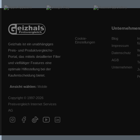
Unternehme
Cookie-
Blog
I
Einstellungen
f
Geizhals ist ein unabhängiges
Impressum
Preis- und Produktvergleichs-
W
Datenschutz
s
Portal, das mittels detaillierter Filter
AGB
T
und vielfältiger Features eine
Unternehmen
optimale Hilfestellung bei der
J
Kaufentscheidung bietet.
P
Ansicht wählen:
Mobile
Copyright © 1997-2026
Preisvergleich Internet Services
AG