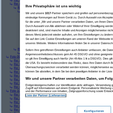
Re: Foto 08
(
CWsoft
am 24.05.2008, 13:42:19)
Re: Foto 08
(
incal
am 25.05.2008, 18:41:10)
Ihre Privatsphäre ist uns wichtig
Re(2): Foto 08
(
Hardware_Crash
am 25.05.2008, 19:35:31)
Re(3): Foto 08
(
incal
am 26.05.2008, 20:45:05)
Wir und unsere
1017
-Partner speichern und greifen auf personenbezo
Re(4): Foto 08
(
Hardware_Crash
am 26.05.2008, 20:48:53)
eindeutige Kennungen auf Ihrem Gerät zu. Durch Auswahl von Akzeptier
Re(5): Foto 08
(
incal
am 26.05.2008, 20:56:14)
für die unter „Wir und unsere Partner verarbeiten Daten, um Ihnen Dien
Re(6): Foto 08
(
Hardware_Crash
am 26.05.2008, 21:00:
Durch Auswahl von Alle ablehnen oder Widerruf Ihrer Einwilligung werde
Re(7): Foto 08
(
incal
am 26.05.2008, 21:25:52)
Re(8): Foto 08
(
Hardware_Crash
am 26.05.2008, 2
deaktiviert sind, sind manche Inhalte und Anzeigen möglicherweise nicht
Re(9): Foto 08
(
incal
am 26.05.2008, 21:55:49)
dieses Menü jederzeit wieder aufrufen, um Ihre Einstellungen zu ändern 
Re(10): Foto 08
(
Hardware_Crash
am 26.05.2
Sie auf den Link Cookie-Einstellungen am unteren Rand der Webseite kli
Re(11): Foto 08
(
incal
am 26.05.2008, 22:1
unseres Website. Weitere Informationen finden Sie in unserer Datensch
Re(12): Foto 08
(
Hardware_Crash
am 26
Re(2): Foto 08
(
Srv-02
am 26.05.2008, 09:58:02)
Sofern Ihre getroffenen Einstellungen auch Anbieter umfassen, die Daten
Re(3): Foto 08
(
incal
am 26.05.2008, 20:46:08)
Angemessenheitsbeschlusses gem Art 45 DSGVO und ohne geeignete G
Foto 09
(
phj
am 21.05.2008, 17:46:17)
so gilt Ihre Einwilligung auch hierfür (Art 49 Abs 1 lit a DSGVO). Dies gi
Re: Foto 09
(
AVS
am 21.05.2008, 20:38:43)
die USA. Es besteht insbesondere das Risiko, dass Ihre Daten durch B
Re: Foto 09
(
roo_kie
am 22.05.2008, 00:06:11)
Überwachungszwecken verarbeitet werden können, möglicherweise auc
Re: Foto 09
(
gibberish
am 23.05.2008, 09:03:43)
können Sie abstellen, in dem Sie bei dem jeweiligen Anbieter in der Liste
Re: Foto 09
(
Amorphis
am 23.05.2008, 10:40:33)
Re: Foto 09
(
Ugh!
am 23.05.2008, 11:38:45)
Wir und unsere Partner verarbeiten Daten, um Folg
Re: Foto 09
(
ms mcgyver
am 23.05.2008, 22:45:45)
Re: Foto 09
(
Hardware_Crash
am 23.05.2008, 23:49:18)
Endgeräteeigenschaften zur Identifikation aktiv abfragen. Verwendung 
Re: Foto 09
(
CWsoft
am 24.05.2008, 13:46:55)
Zugriff auf Informationen auf einem Endgerät. Personalisierte Werbung
Foto 10
(
phj
am 21.05.2008, 17:46:40)
und der Performance von Inhalten, Zielgruppenforschung sowie Entwic
Re: Foto 10
(
AVS
am 21.05.2008, 20:46:08)
Liste der Partner (Lieferanten)
Re: Foto 10
(
gibberish
am 23.05.2008, 09:05:46)
Re: Foto 10
(
Amorphis
am 23.05.2008, 10:42:24)
Re: Foto 10
(
Ugh!
am 23.05.2008, 11:40:50)
Re: Foto 10
(
ms mcgyver
am 23.05.2008, 22:50:31)
Konfigurieren