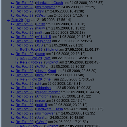
Re: Foto 28
(
Hardware_Crash
am 24.05.2008, 00:26:57)
Re: Foto 28
(
ms mcgyver
am 24.05.2008, 00:55:25)
Re: Foto 28
(
Ugh!
am 24.05.2008, 10:43:38)
Re: Foto 28
(
CWsoft
am 24.05.2008, 17:10:44)
Foto 29
(
phj
am 21.05.2008, 17:56:14)
Re: Foto 29
(
Entity
am 21.05.2008, 18:01:18)
Re: Foto 29
(
hariw
am 21.05.2008, 18:13:02)
Re: Foto 29
(
m@tt
am 21.05.2008, 20:03:18)
Re: Foto 29
(
w114/115
am 21.05.2008, 21:13:16)
Re: Foto 29
(
stupidpez
am 21.05.2008, 21:29:26)
Re: Foto 29
(
AVS
am 21.05.2008, 22:01:29)
Re(2): Foto 29
(
Slipknot
am 27.05.2008, 11:00:17)
Re: Foto 29
(
hume
am 21.05.2008, 22:18:12)
Re(2): Foto 29
(
AVS
am 22.05.2008, 14:20:50)
Re(2): Foto 29
(
Slipknot
am 27.05.2008, 11:00:45)
Re: Foto 29
(
FoTU
am 21.05.2008, 22:36:32)
Re: Foto 29
(
HerzogKraut
am 21.05.2008, 23:55:20)
Re: Foto 29
(
incal
am 22.05.2008, 00:00:48)
Re(2): Foto 29
(
4helli
am 22.05.2008, 17:43:52)
Re: Foto 29
(
phj
am 22.05.2008, 18:43:31)
Re: Foto 29
(
gibberish
am 23.05.2008, 10:00:23)
Re: Foto 29
(
bürger_meister
am 23.05.2008, 10:44:34)
Re: Foto 29
(
Amorphis
am 23.05.2008, 11:45:22)
Re: Foto 29
(
mrom
am 23.05.2008, 22:47:54)
Re: Foto 29
(
jo0815
am 23.05.2008, 23:23:12)
Re: Foto 29
(
Hardware_Crash
am 24.05.2008, 00:30:05)
Re: Foto 29
(
ms mcgyver
am 24.05.2008, 01:02:35)
Re: Foto 29
(
Ugh!
am 24.05.2008, 10:48:06)
Re: Foto 29
(
CWsoft
am 24.05.2008, 17:21:51)
Re(2): Foto 29
(
Slipknot
am 27.05.2008, 11:01:58)