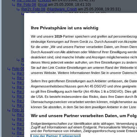
Re: Foto 08
(
CWsoft
am 24.05.2008, 13:42:19)
Re: Foto 08
(
incal
am 25.05.2008, 18:41:10)
Re(2): Foto 08
(
Hardware_Crash
am 25.05.2008, 19:35:31)
Re(3): Foto 08
(
incal
am 26.05.2008, 20:45:05)
Re(4): Foto 08
(
Hardware_Crash
am 26.05.2008, 20:48:53)
Re(5): Foto 08
(
incal
am 26.05.2008, 20:56:14)
Re(6): Foto 08
(
Hardware_Crash
am 26.05.2008, 21:00:
Ihre Privatsphäre ist uns wichtig
Re(7): Foto 08
(
incal
am 26.05.2008, 21:25:52)
Re(8): Foto 08
(
Hardware_Crash
am 26.05.2008, 2
Wir und unsere
1019
-Partner speichern und greifen auf personenbezo
Re(9): Foto 08
(
incal
am 26.05.2008, 21:55:49)
eindeutige Kennungen auf Ihrem Gerät zu. Durch Auswahl von Akzeptier
Re(10): Foto 08
(
Hardware_Crash
am 26.05.2
für die unter „Wir und unsere Partner verarbeiten Daten, um Ihnen Dien
Re(11): Foto 08
(
incal
am 26.05.2008, 22:1
Durch Auswahl von Alle ablehnen oder Widerruf Ihrer Einwilligung werde
Re(12): Foto 08
(
Hardware_Crash
am 26
deaktiviert sind, sind manche Inhalte und Anzeigen möglicherweise nicht
Re(2): Foto 08
(
Srv-02
am 26.05.2008, 09:58:02)
dieses Menü jederzeit wieder aufrufen, um Ihre Einstellungen zu ändern 
Re(3): Foto 08
(
incal
am 26.05.2008, 20:46:08)
Sie auf den Link Cookie-Einstellungen am unteren Rand der Webseite kli
Foto 09
(
phj
am 21.05.2008, 17:46:17)
unseres Website. Weitere Informationen finden Sie in unserer Datensch
Re: Foto 09
(
AVS
am 21.05.2008, 20:38:43)
Re: Foto 09
(
roo_kie
am 22.05.2008, 00:06:11)
Sofern Ihre getroffenen Einstellungen auch Anbieter umfassen, die Daten
Re: Foto 09
(
gibberish
am 23.05.2008, 09:03:43)
Angemessenheitsbeschlusses gem Art 45 DSGVO und ohne geeignete G
Re: Foto 09
(
Amorphis
am 23.05.2008, 10:40:33)
Re: Foto 09
(
Ugh!
am 23.05.2008, 11:38:45)
so gilt Ihre Einwilligung auch hierfür (Art 49 Abs 1 lit a DSGVO). Dies gi
Re: Foto 09
(
ms mcgyver
am 23.05.2008, 22:45:45)
die USA. Es besteht insbesondere das Risiko, dass Ihre Daten durch B
Re: Foto 09
(
Hardware_Crash
am 23.05.2008, 23:49:18)
Überwachungszwecken verarbeitet werden können, möglicherweise auc
Re: Foto 09
(
CWsoft
am 24.05.2008, 13:46:55)
können Sie abstellen, in dem Sie bei dem jeweiligen Anbieter in der Liste
Foto 10
(
phj
am 21.05.2008, 17:46:40)
Re: Foto 10
(
AVS
am 21.05.2008, 20:46:08)
Wir und unsere Partner verarbeiten Daten, um Folg
Re: Foto 10
(
gibberish
am 23.05.2008, 09:05:46)
Re: Foto 10
(
Amorphis
am 23.05.2008, 10:42:24)
Endgeräteeigenschaften zur Identifikation aktiv abfragen. Verwendung 
Zugriff auf Informationen auf einem Endgerät. Personalisierte Werbung
Re: Foto 10
(
Ugh!
am 23.05.2008, 11:40:50)
und der Performance von Inhalten, Zielgruppenforschung sowie Entwic
Re: Foto 10
(
ms mcgyver
am 23.05.2008, 22:50:31)
Liste der Partner (Lieferanten)