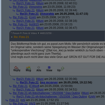
Re(2): Foto 21
(
Wuni
am 26.05.2008, 02:40:31)
Re: Foto 21
(
Amorphis
am 23.05.2008, 11:09:23)
Re(2): Foto 21
(
Wuni
am 26.05.2008, 02:39:44)
Re(3): Foto 21
(
Amorphis
am 26.05.2008, 11:47:15)
Re: Foto 21
(
Ugh!
am 23.05.2008, 14:19:37)
Re(2): Foto 21
(
Wuni
am 26.05.2008, 02:38:16)
Re: Foto 21
(
jo0815
am 23.05.2008, 23:18:13)
Re(2): Foto 21
(
Wuni
am 26.05.2008, 02:36:47)
^
Forum
Foto & Video
#
4813258
Re: Foto 21
Das Bildformat finde ich gut, es passt zum Motiv. Mir persönlich würde es 
im Original sähe, sondern seine Spiegelung im Wasser (für Originalvogel
"unkooperative Viechzeug" (Zitat roo_kie) ja leider wirklich zu hoch oben 
allerdings auch nicht ganz zum Thema).
Und regts euch nicht über das viele Grün auf: GRÜN IST GUT FÜR DIE 
Re(2): Foto 21
(
Wuni
am 26.05.2008, 02:35:06)
Re(3): Foto 21
(
ms mcgyver
am 26.05.2008, 19:22:56)
Re: Foto 21
(
CWsoft
am 24.05.2008, 15:59:09)
Re(2): Foto 21
(
Wuni
am 26.05.2008, 02:34:51)
Re: Foto 21 gh-fotochallenge * 05/2008 * Das Outing
(
Wuni
am 26.05.20
Re(2): Foto 21 gh-fotochallenge * 05/2008 * Das Outing
(
Ugh!
am 26.
Foto 22
(
phj
am 21.05.2008, 17:52:15)
Re: Foto 22
(
AVS
am 21.05.2008, 21:27:54)