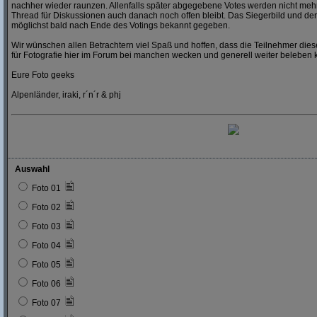
nachher wieder raunzen. Allenfalls später abgegebene Votes werden nicht mehr
Thread für Diskussionen auch danach noch offen bleibt. Das Siegerbild und der
möglichst bald nach Ende des Votings bekannt gegeben.
Wir wünschen allen Betrachtern viel Spaß und hoffen, dass die Teilnehmer dies
für Fotografie hier im Forum bei manchen wecken und generell weiter beleben 
Eure Foto geeks
Alpenländer, iraki, r´n´r & phj
Auswahl
Foto 01
Foto 02
Foto 03
Foto 04
Foto 05
Foto 06
Foto 07