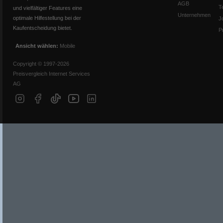
AGB
T
und vielfältiger Features eine
Unternehmen
optimale Hilfestellung bei der
J
Kaufentscheidung bietet.
P
Ansicht wählen:
Mobile
Copyright © 1997-2026
Preisvergleich Internet Services
AG