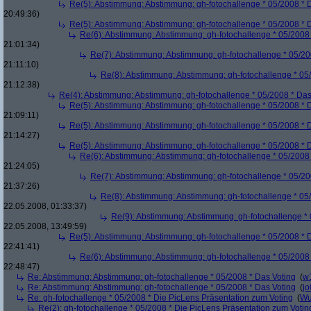
Re(5): Abstimmung: Abstimmung: gh-fotochallenge * 05/2008 * 
20:49:36)
Re(5): Abstimmung: Abstimmung: gh-fotochallenge * 05/2008 * 
Re(6): Abstimmung: Abstimmung: gh-fotochallenge * 05/2008 
21:01:34)
Re(7): Abstimmung: Abstimmung: gh-fotochallenge * 05/20
21:11:10)
Re(8): Abstimmung: Abstimmung: gh-fotochallenge * 05
21:12:38)
Re(4): Abstimmung: Abstimmung: gh-fotochallenge * 05/2008 * Das
Re(5): Abstimmung: Abstimmung: gh-fotochallenge * 05/2008 * 
21:09:11)
Re(5): Abstimmung: Abstimmung: gh-fotochallenge * 05/2008 * 
21:14:27)
Re(5): Abstimmung: Abstimmung: gh-fotochallenge * 05/2008 * 
Re(6): Abstimmung: Abstimmung: gh-fotochallenge * 05/2008 
21:24:05)
Re(7): Abstimmung: Abstimmung: gh-fotochallenge * 05/20
21:37:26)
Re(8): Abstimmung: Abstimmung: gh-fotochallenge * 05
22.05.2008, 01:33:37)
Re(9): Abstimmung: Abstimmung: gh-fotochallenge * 
22.05.2008, 13:49:59)
Re(5): Abstimmung: Abstimmung: gh-fotochallenge * 05/2008 * 
22:41:41)
Re(6): Abstimmung: Abstimmung: gh-fotochallenge * 05/2008 
22:48:47)
Re: Abstimmung: Abstimmung: gh-fotochallenge * 05/2008 * Das Voting
(
w
Re: Abstimmung: Abstimmung: gh-fotochallenge * 05/2008 * Das Voting
(
j
Re: gh-fotochallenge * 05/2008 * Die PicLens Präsentation zum Voting
(
Wu
Re(2): gh-fotochallenge * 05/2008 * Die PicLens Präsentation zum Votin