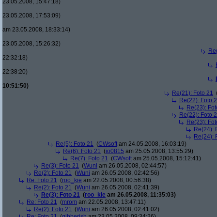
23.05.2008, 15:47:18)
23.05.2008, 17:53:09)
am 23.05.2008, 18:33:14)
23.05.2008, 15:26:32)
Re(
22:32:18)
22:38:20)
10:51:50)
Re(21): Foto 21
Re(22): Foto 
Re(23): Fot
Re(22): Foto 
Re(23): Fot
Re(24): 
Re(24): 
Re(5): Foto 21
(
CWsoft
am 24.05.2008, 16:03:19)
Re(6): Foto 21
(
jo0815
am 25.05.2008, 13:55:29)
Re(7): Foto 21
(
CWsoft
am 25.05.2008, 15:12:41)
Re(3): Foto 21
(
Wuni
am 26.05.2008, 02:44:57)
Re(2): Foto 21
(
Wuni
am 26.05.2008, 02:42:56)
Re: Foto 21
(
roo_kie
am 22.05.2008, 00:56:38)
Re(2): Foto 21
(
Wuni
am 26.05.2008, 02:41:39)
Re(3): Foto 21
(
roo_kie
am 26.05.2008, 11:35:03)
Re: Foto 21
(
mrom
am 22.05.2008, 13:47:11)
Re(2): Foto 21
(
Wuni
am 26.05.2008, 02:41:02)
Re: Foto 21
(
gibberish
am 23.05.2008, 09:34:26)