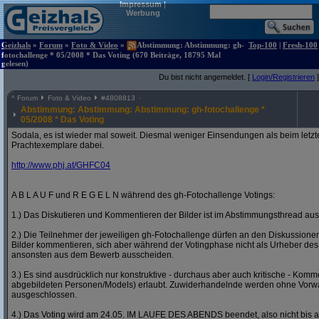
Impressum
|
Werbung
Geizhals
»
Forum
»
Foto & Video
»
Abstimmung: Abstimmung: gh-
Top-100
|
Fresh-100
fotochallenge * 05/2008 * Das Voting (670 Beiträge, 18795 Mal
gelesen)
Du bist nicht angemeldet. [
Login/Registrieren
]
^
Forum
Foto & Video
#
4808813
Abstimmung: Abstimmung: Abstimmung: gh-fotochallenge *
05/2008 * Das Voting
Sodala, es ist wieder mal soweit. Diesmal weniger Einsendungen als beim letzt
Prachtexemplare dabei.
http:/
/
www.phj.at/
GHFC04
A B L A U F und R E G E L N während des gh-Fotochallenge Votings:
1.) Das Diskutieren und Kommentieren der Bilder ist im Abstimmungsthread ausd
2.) Die Teilnehmer der jeweiligen gh-Fotochallenge dürfen an den Diskussion
Bilder kommentieren, sich aber während der Votingphase nicht als Urheber des
ansonsten aus dem Bewerb ausscheiden.
3.) Es sind ausdrücklich nur konstruktive - durchaus aber auch kritische - Komm
abgebildeten Personen/Models) erlaubt. Zuwiderhandelnde werden ohne Vor
ausgeschlossen.
4.) Das Voting wird am 24.05. IM LAUFE DES ABENDS beendet, also nicht bis a