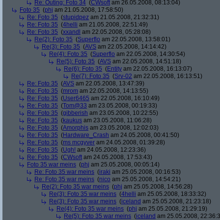
Re: Outing: Foto 34
(
CWsoft
am 26.05.2008, 08:13:04)
Foto 35
(
phj
am 21.05.2008, 17:58:50)
Re: Foto 35
(
stupidpez
am 21.05.2008, 21:32:31)
Re: Foto 35
(
4helli
am 21.05.2008, 22:51:49)
Re: Foto 35
(
xxandl
am 22.05.2008, 05:28:08)
Re(2): Foto 35
(
Superflo
am 22.05.2008, 13:58:01)
Re(3): Foto 35
(
AVS
am 22.05.2008, 14:14:42)
Re(4): Foto 35
(
Superflo
am 22.05.2008, 14:30:54)
Re(5): Foto 35
(
AVS
am 22.05.2008, 14:51:18)
Re(6): Foto 35
(
Entity
am 22.05.2008, 16:13:07)
Re(7): Foto 35
(
Srv-02
am 22.05.2008, 16:13:51)
Re: Foto 35
(
AVS
am 22.05.2008, 13:47:39)
Re: Foto 35
(
mrom
am 22.05.2008, 14:13:55)
Re: Foto 35
(
User6465
am 22.05.2008, 16:10:49)
Re: Foto 35
(
Tom@33
am 23.05.2008, 00:19:33)
Re: Foto 35
(
gibberish
am 23.05.2008, 10:22:55)
Re: Foto 35
(
kaukus
am 23.05.2008, 11:06:28)
Re: Foto 35
(
Amorphis
am 23.05.2008, 12:02:03)
Re: Foto 35
(
Hardware_Crash
am 24.05.2008, 00:41:50)
Re: Foto 35
(
ms mcgyver
am 24.05.2008, 01:39:28)
Re: Foto 35
(
Ugh!
am 24.05.2008, 12:23:36)
Re: Foto 35
(
CWsoft
am 24.05.2008, 17:53:43)
Foto 35 war meins
(
phj
am 25.05.2008, 00:05:14)
Re: Foto 35 war meins
(
iraki
am 25.05.2008, 00:16:53)
Re: Foto 35 war meins
(
nico
am 25.05.2008, 14:54:21)
Re(2): Foto 35 war meins
(
phj
am 25.05.2008, 14:56:28)
Re(3): Foto 35 war meins
(
4helli
am 25.05.2008, 18:33:32)
Re(3): Foto 35 war meins
(
iceland
am 25.05.2008, 21:23:18)
Re(4): Foto 35 war meins
(
phj
am 25.05.2008, 21:29:19)
Re(5): Foto 35 war meins
(
iceland
am 25.05.2008, 22:36: