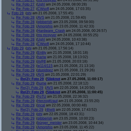
Re: Foto 27
(
ms mcgyver
am 24.05.2008, 00:51:30)
Re: Foto 27
(
Ugh!
am 24.05.2008, 08:00:28)
Re: Foto 27
(
CWsoft
am 24.05.2008, 17:03:35)
Foto 28
(
phj
am 21.05.2008, 17:55:45)
Re: Foto 28
(
AVS
am 21.05.2008, 21:59:40)
Re: Foto 28
(
gibberish
am 23.05.2008, 09:58:00)
Re: Foto 28
(
Amorphis
am 23.05.2008, 11:42:33)
Re: Foto 28
(
Hardware_Crash
am 24.05.2008, 00:26:57)
Re: Foto 28
(
ms mcgyver
am 24.05.2008, 00:55:25)
Re: Foto 28
(
Ugh!
am 24.05.2008, 10:43:38)
Re: Foto 28
(
CWsoft
am 24.05.2008, 17:10:44)
Foto 29
(
phj
am 21.05.2008, 17:56:14)
Re: Foto 29
(
Entity
am 21.05.2008, 18:01:18)
Re: Foto 29
(
hariw
am 21.05.2008, 18:13:02)
Re: Foto 29
(
m@tt
am 21.05.2008, 20:03:18)
Re: Foto 29
(
w114/115
am 21.05.2008, 21:13:16)
Re: Foto 29
(
stupidpez
am 21.05.2008, 21:29:26)
Re: Foto 29
(
AVS
am 21.05.2008, 22:01:29)
Re(2): Foto 29
(
Slipknot
am 27.05.2008, 11:00:17)
Re: Foto 29
(
hume
am 21.05.2008, 22:18:12)
Re(2): Foto 29
(
AVS
am 22.05.2008, 14:20:50)
Re(2): Foto 29
(
Slipknot
am 27.05.2008, 11:00:45)
Re: Foto 29
(
FoTU
am 21.05.2008, 22:36:32)
Re: Foto 29
(
HerzogKraut
am 21.05.2008, 23:55:20)
Re: Foto 29
(
incal
am 22.05.2008, 00:00:48)
Re(2): Foto 29
(
4helli
am 22.05.2008, 17:43:52)
Re: Foto 29
(
phj
am 22.05.2008, 18:43:31)
Re: Foto 29
(
gibberish
am 23.05.2008, 10:00:23)
Re: Foto 29
(
bürger_meister
am 23.05.2008, 10:44:34)
Re: Foto 29
(
Amorphis
am 23.05.2008, 11:45:22)