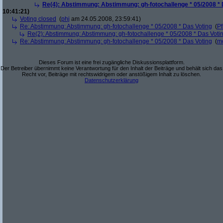
Re(4): Abstimmung: Abstimmung: gh-fotochallenge * 05/2008 * 
10:41:21)
Voting closed
(
phj
am 24.05.2008, 23:59:41)
Re: Abstimmung: Abstimmung: gh-fotochallenge * 05/2008 * Das Voting
(
Pf
Re(2): Abstimmung: Abstimmung: gh-fotochallenge * 05/2008 * Das Voti
Re: Abstimmung: Abstimmung: gh-fotochallenge * 05/2008 * Das Voting
(
m
Dieses Forum ist eine frei zugängliche Diskussionsplattform.
Der Betreiber übernimmt keine Verantwortung für den Inhalt der Beiträge und behält sich das
Recht vor, Beiträge mit rechtswidrigem oder anstößigem Inhalt zu löschen.
Datenschutzerklärung