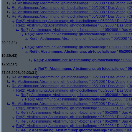
Re: Abstimmung: Abstimmung: gh-fotochallenge * 05/2008 * Das Voting
(
k
Re: Abstimmung: Abstimmung: gh-fotochallenge * 05/2008 * Das Voting
(
C
Re: Abstimmung: Abstimmung: gh-fotochallenge * 05/2008 * Das Voting
(
Al
Re: Abstimmung: Abstimmung: gh-fotochallenge * 05/2008 * Das Voting
(
Ch
Re(2): Abstimmung: Abstimmung: gh-fotochallenge * 05/2008 * Das Voti
Re(2): Abstimmung: Abstimmung: gh-fotochallenge * 05/2008 * Das Voti
Re(3): Abstimmung: Abstimmung: gh-fotochallenge * 05/2008 * Das V
Re(4): Abstimmung: Abstimmung: gh-fotochallenge * 05/2008 * Das
Re(5): Abstimmung: Abstimmung: gh-fotochallenge * 05/2008 * 
20:42:54)
Re(4): Abstimmung: Abstimmung: gh-fotochallenge * 05/2008 * Das
Re(5): Abstimmung: Abstimmung: gh-fotochallenge * 05/2008
10:39:43)
Re(6): Abstimmung: Abstimmung: gh-fotochallenge * 05/20
12:21:37)
Re(7): Abstimmung: Abstimmung: gh-fotochallenge * 05
27.05.2008, 09:23:31)
Re: Abstimmung: Abstimmung: gh-fotochallenge * 05/2008 * Das Voting
(
U
Re: Abstimmung: Abstimmung: gh-fotochallenge * 05/2008 * Das Voting
(
-g
Re: Abstimmung: Abstimmung: gh-fotochallenge * 05/2008 * Das Voting
(
R
Re(2): Abstimmung: Abstimmung: gh-fotochallenge * 05/2008 * Das Voti
Re(3): Abstimmung: Abstimmung: gh-fotochallenge * 05/2008 * Das V
Re(4): Abstimmung: Abstimmung: gh-fotochallenge * 05/2008 * Das
Re: Abstimmung: Abstimmung: gh-fotochallenge * 05/2008 * Das Voting
(
ir
Re(2): Abstimmung: Abstimmung: gh-fotochallenge * 05/2008 * Das Voti
Re(3): Abstimmung: Abstimmung: gh-fotochallenge * 05/2008 * Das V
Re(2): Abstimmung: Abstimmung: gh-fotochallenge * 05/2008 * Das Voti
Re(3): Abstimmung: Abstimmung: gh-fotochallenge * 05/2008 * Das V
Re(2): Abstimmung: Abstimmung: gh-fotochallenge * 05/2008 * Das Voti
Re(3): Abstimmung: Abstimmung: gh-fotochallenge * 05/2008 * Da