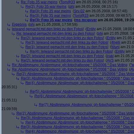
Re: Foto 35 war meins
(
Tom@33
am 26.05.2008, 00:25:16)
Re(2): Foto 35 war meins
(
phj
am 26.05.2008, 08:15:17)
Re(3): Foto 35 war meins
(
Srv-02
am 26.05.2008, 08:57:48)
Re(3): Foto 35 war meins
(
Tom@33
am 26.05.2008, 09:48:57)
Re(3): Foto 35 war meins
(
ms mcgyver
am 26.05.2008, 19:29
Ergebnis
(
phj
am 21.05.2008, 17:58:59)
leiwand gemacht mit den links zu den Fotos!
(
Entity
am 21.05.2008, 18:00:
Re: leiwand gemacht mit den links zu den Fotos!
(
phj
am 21.05.2008, 18
Re(2): leiwand gemacht mit den links zu den Fotos!
(
Entity
am 21.05.2
Re(3): leiwand gemacht mit den links zu den Fotos!
(
4helli
am 21.0
Re(3): leiwand gemacht mit den links zu den Fotos!
(
Wuni
am 21.05
Re(4): leiwand gemacht mit den links zu den Fotos!
(
Entity
am 22
Re(2): leiwand gemacht mit den links zu den Fotos!
(
iraki
am 21.05.20
Re(2): leiwand gemacht mit den links zu den Fotos!
(
AVS
am 21.05.20
Re: Abstimmung: Abstimmung: gh-fotochallenge * 05/2008 * Das Voting
(
"w
Re: Abstimmung: Abstimmung: gh-fotochallenge * 05/2008 * Das Voting
(
A
Re(2): Abstimmung: Abstimmung: gh-fotochallenge * 05/2008 * Das Voti
Re(3): Abstimmung: Abstimmung: gh-fotochallenge * 05/2008 * Das V
Re(4): Abstimmung: Abstimmung: gh-fotochallenge * 05/2008 * Das
20:35:31)
Re(5): Abstimmung: Abstimmung: gh-fotochallenge * 05/2008 * 
Re(6): Abstimmung: Abstimmung: gh-fotochallenge * 05/2008 
21:05:11)
Re(7): Abstimmung: Abstimmung: gh-fotochallenge * 05/20
21:09:59)
Re(2): Abstimmung: Abstimmung: gh-fotochallenge * 05/2008 * Das Voti
Re(3): Abstimmung: Abstimmung: gh-fotochallenge * 05/2008 * Das V
Re(4): Abstimmung: Abstimmung: gh-fotochallenge * 05/2008 * Das
Re(3): Abstimmung: Abstimmung: gh-fotochallenge * 05/2008 * Das V
Re(4): Abstimmung: Abstimmung: gh-fotochallenge * 05/2008 * Das