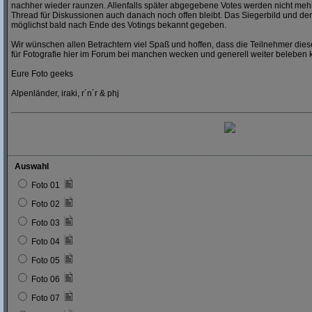
nachher wieder raunzen. Allenfalls später abgegebene Votes werden nicht mehr
Thread für Diskussionen auch danach noch offen bleibt. Das Siegerbild und der
möglichst bald nach Ende des Votings bekannt gegeben.
Wir wünschen allen Betrachtern viel Spaß und hoffen, dass die Teilnehmer dies
für Fotografie hier im Forum bei manchen wecken und generell weiter beleben 
Eure Foto geeks
Alpenländer, iraki, r´n´r & phj
Auswahl
Foto 01
Foto 02
Foto 03
Foto 04
Foto 05
Foto 06
Foto 07