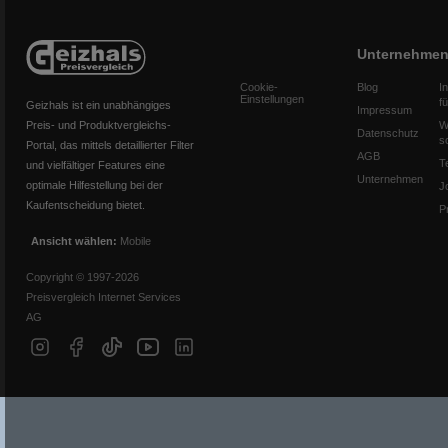
Unternehme
Cookie-
Blog
I
Einstellungen
f
Geizhals ist ein unabhängiges
Impressum
Preis- und Produktvergleichs-
W
Datenschutz
s
Portal, das mittels detaillierter Filter
AGB
T
und vielfältiger Features eine
Unternehmen
optimale Hilfestellung bei der
J
Kaufentscheidung bietet.
P
Ansicht wählen:
Mobile
Copyright © 1997-2026
Preisvergleich Internet Services
AG