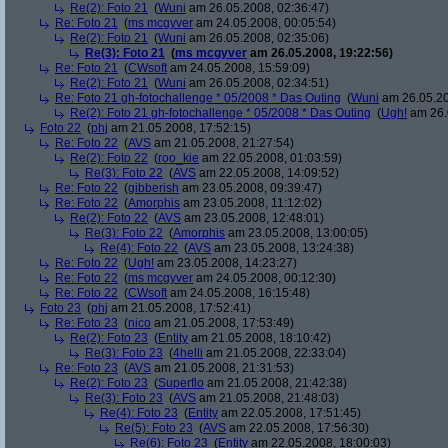
Re(2): Foto 21
(
Wuni
am 26.05.2008, 02:36:47)
Re: Foto 21
(
ms mcgyver
am 24.05.2008, 00:05:54)
Re(2): Foto 21
(
Wuni
am 26.05.2008, 02:35:06)
Re(3): Foto 21
(
ms mcgyver
am 26.05.2008, 19:22:56)
Re: Foto 21
(
CWsoft
am 24.05.2008, 15:59:09)
Re(2): Foto 21
(
Wuni
am 26.05.2008, 02:34:51)
Re: Foto 21 gh-fotochallenge * 05/2008 * Das Outing
(
Wuni
am 26.05.20
Re(2): Foto 21 gh-fotochallenge * 05/2008 * Das Outing
(
Ugh!
am 26.
Foto 22
(
phj
am 21.05.2008, 17:52:15)
Re: Foto 22
(
AVS
am 21.05.2008, 21:27:54)
Re(2): Foto 22
(
roo_kie
am 22.05.2008, 01:03:59)
Re(3): Foto 22
(
AVS
am 22.05.2008, 14:09:52)
Re: Foto 22
(
gibberish
am 23.05.2008, 09:39:47)
Re: Foto 22
(
Amorphis
am 23.05.2008, 11:12:02)
Re(2): Foto 22
(
AVS
am 23.05.2008, 12:48:01)
Re(3): Foto 22
(
Amorphis
am 23.05.2008, 13:00:05)
Re(4): Foto 22
(
AVS
am 23.05.2008, 13:24:38)
Re: Foto 22
(
Ugh!
am 23.05.2008, 14:23:27)
Re: Foto 22
(
ms mcgyver
am 24.05.2008, 00:12:30)
Re: Foto 22
(
CWsoft
am 24.05.2008, 16:15:48)
Foto 23
(
phj
am 21.05.2008, 17:52:41)
Re: Foto 23
(
nico
am 21.05.2008, 17:53:49)
Re(2): Foto 23
(
Entity
am 21.05.2008, 18:10:42)
Re(3): Foto 23
(
4helli
am 21.05.2008, 22:33:04)
Re: Foto 23
(
AVS
am 21.05.2008, 21:31:53)
Re(2): Foto 23
(
Superflo
am 21.05.2008, 21:42:38)
Re(3): Foto 23
(
AVS
am 21.05.2008, 21:48:03)
Re(4): Foto 23
(
Entity
am 22.05.2008, 17:51:45)
Re(5): Foto 23
(
AVS
am 22.05.2008, 17:56:30)
Re(6): Foto 23
(
Entity
am 22.05.2008, 18:00:03)