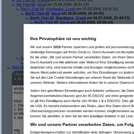
Re: Foto 08
(
CWsoft
am 24.05.2008, 13:42:19)
Re: Foto 08
(
incal
am 25.05.2008, 18:41:10)
Re(2): Foto 08
(
Hardware_Crash
am 25.05.2008, 19:35:31)
Re(3): Foto 08
(
incal
am 26.05.2008, 20:45:05)
Re(4): Foto 08
(
Hardware_Crash
am 26.05.2008, 20:48:53)
Re(5): Foto 08
(
incal
am 26.05.2008, 20:56:14)
Re(6): Foto 08
(
Hardware_Crash
am 26.05.2008, 21:00:
Re(7): Foto 08
(
incal
am 26.05.2008, 21:25:52)
Re(8): Foto 08
(
Hardware_Crash
am 26.05.2008, 2
Ihre Privatsphäre ist uns wichtig
Re(9): Foto 08
(
incal
am 26.05.2008, 21:55:49)
Re(10): Foto 08
(
Hardware_Crash
am 26.05.2
Wir und unsere
1019
-Partner speichern und greifen auf personenbezo
Re(11): Foto 08
(
incal
am 26.05.2008, 22:1
eindeutige Kennungen auf Ihrem Gerät zu. Durch Auswahl von Akzeptier
Re(12): Foto 08
(
Hardware_Crash
am 26
für die unter „Wir und unsere Partner verarbeiten Daten, um Ihnen Dien
Re(2): Foto 08
(
Srv-02
am 26.05.2008, 09:58:02)
Durch Auswahl von Alle ablehnen oder Widerruf Ihrer Einwilligung werde
Re(3): Foto 08
(
incal
am 26.05.2008, 20:46:08)
Foto 09
(
phj
am 21.05.2008, 17:46:17)
deaktiviert sind, sind manche Inhalte und Anzeigen möglicherweise nicht
dieses Menü jederzeit wieder aufrufen, um Ihre Einstellungen zu ändern 
^
Forum
Foto & Video
#
4809181
Sie auf den Link Cookie-Einstellungen am unteren Rand der Webseite kli
Re: Foto 09
unseres Website. Weitere Informationen finden Sie in unserer Datensch
abstrakte Themeninterpretation. Holzquelle find ich sehr witzig.
Sofern Ihre getroffenen Einstellungen auch Anbieter umfassen, die Daten
Auch motivmäßig IMHO gut umgesetzt. Die Bildkomposition gefällt mir.
Angemessenheitsbeschlusses gem Art 45 DSGVO und ohne geeignete G
so gilt Ihre Einwilligung auch hierfür (Art 49 Abs 1 lit a DSGVO). Dies gi
Aber:
1. Das wasser muß ich mit der Lupe suchen.
die USA. Es besteht insbesondere das Risiko, dass Ihre Daten durch B
2. Ein vom menschen geschaffener Brunnen ist keine natürliche Umgeb
Überwachungszwecken verarbeitet werden können, möglicherweise auc
im Wald steht). Daher themenverfehlung.
können Sie abstellen, in dem Sie bei dem jeweiligen Anbieter in der Liste
3. Am PC grausamst zu Tode bearbeitet. Das ist entsetzlich.
Wir und unsere Partner verarbeiten Daten, um Folg
mfg
Endgeräteeigenschaften zur Identifikation aktiv abfragen. Verwendung 