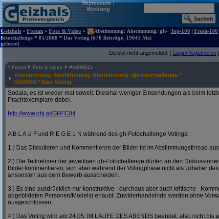
Impressum
|
Werbung
Geizhals
»
Forum
»
Foto & Video
»
Abstimmung: Abstimmung: gh-
Top-100
|
Fresh-100
fotochallenge * 05/2008 * Das Voting (670 Beiträge, 19045 Mal
gelesen)
Du bist nicht angemeldet. [
Login/Registrieren
]
^
Forum
Foto & Video
#
4808813
Abstimmung: Abstimmung: Abstimmung: gh-fotochallenge *
05/2008 * Das Voting
Sodala, es ist wieder mal soweit. Diesmal weniger Einsendungen als beim letzt
Prachtexemplare dabei.
http:/
/
www.phj.at/
GHFC04
A B L A U F und R E G E L N während des gh-Fotochallenge Votings:
1.) Das Diskutieren und Kommentieren der Bilder ist im Abstimmungsthread ausd
2.) Die Teilnehmer der jeweiligen gh-Fotochallenge dürfen an den Diskussion
Bilder kommentieren, sich aber während der Votingphase nicht als Urheber des
ansonsten aus dem Bewerb ausscheiden.
3.) Es sind ausdrücklich nur konstruktive - durchaus aber auch kritische - Komm
abgebildeten Personen/Models) erlaubt. Zuwiderhandelnde werden ohne Vor
ausgeschlossen.
4.) Das Voting wird am 24.05. IM LAUFE DES ABENDS beendet, also nicht bis a