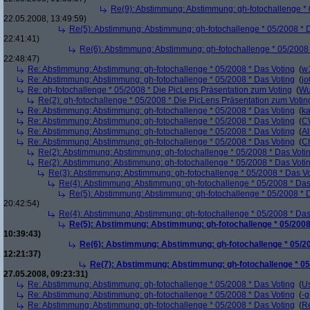
Re(9): Abstimmung: Abstimmung: gh-fotochallenge * 
22.05.2008, 13:49:59)
Re(5): Abstimmung: Abstimmung: gh-fotochallenge * 05/2008 * 
22:41:41)
Re(6): Abstimmung: Abstimmung: gh-fotochallenge * 05/2008 
22:48:47)
Re: Abstimmung: Abstimmung: gh-fotochallenge * 05/2008 * Das Voting
(
w
Re: Abstimmung: Abstimmung: gh-fotochallenge * 05/2008 * Das Voting
(
j
Re: gh-fotochallenge * 05/2008 * Die PicLens Präsentation zum Voting
(
Wu
Re(2): gh-fotochallenge * 05/2008 * Die PicLens Präsentation zum Votin
Re: Abstimmung: Abstimmung: gh-fotochallenge * 05/2008 * Das Voting
(
k
Re: Abstimmung: Abstimmung: gh-fotochallenge * 05/2008 * Das Voting
(
C
Re: Abstimmung: Abstimmung: gh-fotochallenge * 05/2008 * Das Voting
(
Al
Re: Abstimmung: Abstimmung: gh-fotochallenge * 05/2008 * Das Voting
(
Ch
Re(2): Abstimmung: Abstimmung: gh-fotochallenge * 05/2008 * Das Voti
Re(2): Abstimmung: Abstimmung: gh-fotochallenge * 05/2008 * Das Voti
Re(3): Abstimmung: Abstimmung: gh-fotochallenge * 05/2008 * Das V
Re(4): Abstimmung: Abstimmung: gh-fotochallenge * 05/2008 * Das
Re(5): Abstimmung: Abstimmung: gh-fotochallenge * 05/2008 * 
20:42:54)
Re(4): Abstimmung: Abstimmung: gh-fotochallenge * 05/2008 * Das
Re(5): Abstimmung: Abstimmung: gh-fotochallenge * 05/2008
10:39:43)
Re(6): Abstimmung: Abstimmung: gh-fotochallenge * 05/20
12:21:37)
Re(7): Abstimmung: Abstimmung: gh-fotochallenge * 05
27.05.2008, 09:23:31)
Re: Abstimmung: Abstimmung: gh-fotochallenge * 05/2008 * Das Voting
(
U
Re: Abstimmung: Abstimmung: gh-fotochallenge * 05/2008 * Das Voting
(
-g
Re: Abstimmung: Abstimmung: gh-fotochallenge * 05/2008 * Das Voting
(
R