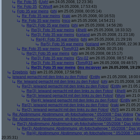
Re: Foto 35
(
Ugh!
am 24.05.2008, 12:23:36)
Re: Foto 35
(
CWsoft
am 24.05.2008, 17:53:43)
Foto 35 war meins
(
phj
am 25.05.2008, 00:05:14)
Re: Foto 35 war meins
(
iraki
am 25.05.2008, 00:16:53)
Re: Foto 35 war meins
(
nico
am 25.05.2008, 14:54:21)
Re(2): Foto 35 war meins
(
phj
am 25.05.2008, 14:56:28)
Re(3): Foto 35 war meins
(
4helli
am 25.05.2008, 18:33:32)
Re(3): Foto 35 war meins
(
iceland
am 25.05.2008, 21:23:18)
Re(4): Foto 35 war meins
(
phj
am 25.05.2008, 21:29:19)
Re(5): Foto 35 war meins
(
iceland
am 25.05.2008, 22:36:
Re: Foto 35 war meins
(
Tom@33
am 26.05.2008, 00:25:16)
Re(2): Foto 35 war meins
(
phj
am 26.05.2008, 08:15:17)
Re(3): Foto 35 war meins
(
Srv-02
am 26.05.2008, 08:57:48)
Re(3): Foto 35 war meins
(
Tom@33
am 26.05.2008, 09:48:57)
Re(3): Foto 35 war meins
(
ms mcgyver
am 26.05.2008, 19:29
Ergebnis
(
phj
am 21.05.2008, 17:58:59)
leiwand gemacht mit den links zu den Fotos!
(
Entity
am 21.05.2008, 18:00:
Re: leiwand gemacht mit den links zu den Fotos!
(
phj
am 21.05.2008, 18
Re(2): leiwand gemacht mit den links zu den Fotos!
(
Entity
am 21.05.2
Re(3): leiwand gemacht mit den links zu den Fotos!
(
4helli
am 21.0
Re(3): leiwand gemacht mit den links zu den Fotos!
(
Wuni
am 21.05
Re(4): leiwand gemacht mit den links zu den Fotos!
(
Entity
am 22
Re(2): leiwand gemacht mit den links zu den Fotos!
(
iraki
am 21.05.20
Re(2): leiwand gemacht mit den links zu den Fotos!
(
AVS
am 21.05.20
Re: Abstimmung: Abstimmung: gh-fotochallenge * 05/2008 * Das Voting
(
"w
Re: Abstimmung: Abstimmung: gh-fotochallenge * 05/2008 * Das Voting
(
A
Re(2): Abstimmung: Abstimmung: gh-fotochallenge * 05/2008 * Das Voti
Re(3): Abstimmung: Abstimmung: gh-fotochallenge * 05/2008 * Das V
Re(4): Abstimmung: Abstimmung: gh-fotochallenge * 05/2008 * Das
20:35:31)