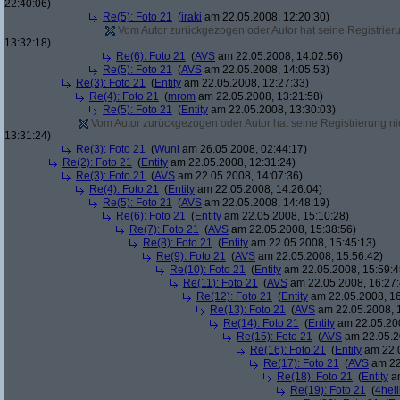
22:40:06)
Re(5): Foto 21
(
iraki
am 22.05.2008, 12:20:30)
Vom Autor zurückgezogen oder Autor hat seine Registrierun
13:32:18)
Re(6): Foto 21
(
AVS
am 22.05.2008, 14:02:56)
Re(5): Foto 21
(
AVS
am 22.05.2008, 14:05:53)
Re(3): Foto 21
(
Entity
am 22.05.2008, 12:27:33)
Re(4): Foto 21
(
mrom
am 22.05.2008, 13:21:58)
Re(5): Foto 21
(
Entity
am 22.05.2008, 13:30:03)
Vom Autor zurückgezogen oder Autor hat seine Registrierung nic
13:31:24)
Re(3): Foto 21
(
Wuni
am 26.05.2008, 02:44:17)
Re(2): Foto 21
(
Entity
am 22.05.2008, 12:31:24)
Re(3): Foto 21
(
AVS
am 22.05.2008, 14:07:36)
Re(4): Foto 21
(
Entity
am 22.05.2008, 14:26:04)
Re(5): Foto 21
(
AVS
am 22.05.2008, 14:48:19)
Re(6): Foto 21
(
Entity
am 22.05.2008, 15:10:28)
Re(7): Foto 21
(
AVS
am 22.05.2008, 15:38:56)
Re(8): Foto 21
(
Entity
am 22.05.2008, 15:45:13)
Re(9): Foto 21
(
AVS
am 22.05.2008, 15:56:42)
Re(10): Foto 21
(
Entity
am 22.05.2008, 15:59:4
Re(11): Foto 21
(
AVS
am 22.05.2008, 16:27:
Re(12): Foto 21
(
Entity
am 22.05.2008, 16
Re(13): Foto 21
(
AVS
am 22.05.2008, 
Re(14): Foto 21
(
Entity
am 22.05.200
Re(15): Foto 21
(
AVS
am 22.05.2
Re(16): Foto 21
(
Entity
am 22.0
Re(17): Foto 21
(
AVS
am 22
Re(18): Foto 21
(
Entity
am
Re(19): Foto 21
(
4hell