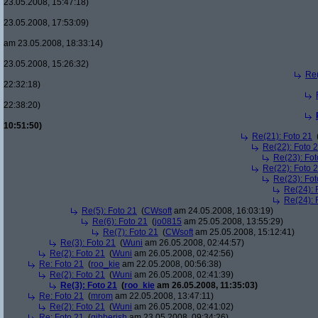
23.05.2008, 15:47:18)
23.05.2008, 17:53:09)
am 23.05.2008, 18:33:14)
23.05.2008, 15:26:32)
Re(
22:32:18)
22:38:20)
10:51:50)
Re(21): Foto 21
Re(22): Foto 
Re(23): Fot
Re(22): Foto 
Re(23): Fot
Re(24): 
Re(24): 
Re(5): Foto 21
(
CWsoft
am 24.05.2008, 16:03:19)
Re(6): Foto 21
(
jo0815
am 25.05.2008, 13:55:29)
Re(7): Foto 21
(
CWsoft
am 25.05.2008, 15:12:41)
Re(3): Foto 21
(
Wuni
am 26.05.2008, 02:44:57)
Re(2): Foto 21
(
Wuni
am 26.05.2008, 02:42:56)
Re: Foto 21
(
roo_kie
am 22.05.2008, 00:56:38)
Re(2): Foto 21
(
Wuni
am 26.05.2008, 02:41:39)
Re(3): Foto 21
(
roo_kie
am 26.05.2008, 11:35:03)
Re: Foto 21
(
mrom
am 22.05.2008, 13:47:11)
Re(2): Foto 21
(
Wuni
am 26.05.2008, 02:41:02)
Re: Foto 21
(
gibberish
am 23.05.2008, 09:34:26)