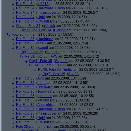
Re: Foto 34
(
jo0815
am 23.05.2008, 23:28:11)
Re: Foto 34
(
Hardware_Crash
am 24.05.2008, 00:40:10)
Re: Foto 34
(
ms mcgyver
am 24.05.2008, 01:26:57)
Re: Foto 34
(
Ugh!
am 24.05.2008, 12:24:51)
Re: Foto 34
(
CWsoft
am 24.05.2008, 17:48:44)
Outing: Foto 34
(
fröhlich
am 26.05.2008, 03:34:05)
Re: Outing: Foto 34
(
CWsoft
am 26.05.2008, 08:13:04)
Foto 35
(
phj
am 21.05.2008, 17:58:50)
Re: Foto 35
(
stupidpez
am 21.05.2008, 21:32:31)
Re: Foto 35
(
4helli
am 21.05.2008, 22:51:49)
Re: Foto 35
(
xxandl
am 22.05.2008, 05:28:08)
Re(2): Foto 35
(
Superflo
am 22.05.2008, 13:58:01)
Re(3): Foto 35
(
AVS
am 22.05.2008, 14:14:42)
Re(4): Foto 35
(
Superflo
am 22.05.2008, 14:30:54)
Re(5): Foto 35
(
AVS
am 22.05.2008, 14:51:18)
Re(6): Foto 35
(
Entity
am 22.05.2008, 16:13:07)
Re(7): Foto 35
(
Srv-02
am 22.05.2008, 16:13:51)
Re: Foto 35
(
AVS
am 22.05.2008, 13:47:39)
Re: Foto 35
(
mrom
am 22.05.2008, 14:13:55)
Re: Foto 35
(
User6465
am 22.05.2008, 16:10:49)
Re: Foto 35
(
Tom@33
am 23.05.2008, 00:19:33)
Re: Foto 35
(
gibberish
am 23.05.2008, 10:22:55)
Re: Foto 35
(
kaukus
am 23.05.2008, 11:06:28)
Re: Foto 35
(
Amorphis
am 23.05.2008, 12:02:03)
Re: Foto 35
(
Hardware_Crash
am 24.05.2008, 00:41:50)
Re: Foto 35
(
ms mcgyver
am 24.05.2008, 01:39:28)
Re: Foto 35
(
Ugh!
am 24.05.2008, 12:23:36)
Re: Foto 35
(
CWsoft
am 24.05.2008, 17:53:43)
Foto 35 war meins
(
phj
am 25.05.2008, 00:05:14)