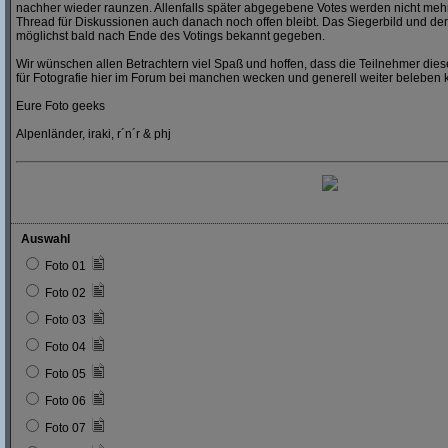
nachher wieder raunzen. Allenfalls später abgegebene Votes werden nicht mehr
Thread für Diskussionen auch danach noch offen bleibt. Das Siegerbild und der
möglichst bald nach Ende des Votings bekannt gegeben.
Wir wünschen allen Betrachtern viel Spaß und hoffen, dass die Teilnehmer dies
für Fotografie hier im Forum bei manchen wecken und generell weiter beleben 
Eure Foto geeks
Alpenländer, iraki, r´n´r & phj
Auswahl
Foto 01
Foto 02
Foto 03
Foto 04
Foto 05
Foto 06
Foto 07