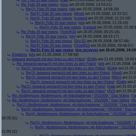
Re: Foto 35 war meins
(
iraki
am 25.05.2008, 00:16:53)
Re: Foto 35 war meins
(
nico
am 25.05.2008, 14:54:21)
Re(2): Foto 35 war meins
(
phj
am 25.05.2008, 14:56:28)
Re(3): Foto 35 war meins
(
4helli
am 25.05.2008, 18:33:32)
Re(3): Foto 35 war meins
(
iceland
am 25.05.2008, 21:23:18)
Re(4): Foto 35 war meins
(
phj
am 25.05.2008, 21:29:19)
Re(5): Foto 35 war meins
(
iceland
am 25.05.2008, 22:36:
Re: Foto 35 war meins
(
Tom@33
am 26.05.2008, 00:25:16)
Re(2): Foto 35 war meins
(
phj
am 26.05.2008, 08:15:17)
Re(3): Foto 35 war meins
(
Srv-02
am 26.05.2008, 08:57:48)
Re(3): Foto 35 war meins
(
Tom@33
am 26.05.2008, 09:48:57)
Re(3): Foto 35 war meins
(
ms mcgyver
am 26.05.2008, 19:29
Ergebnis
(
phj
am 21.05.2008, 17:58:59)
leiwand gemacht mit den links zu den Fotos!
(
Entity
am 21.05.2008, 18:00:
Re: leiwand gemacht mit den links zu den Fotos!
(
phj
am 21.05.2008, 18
Re(2): leiwand gemacht mit den links zu den Fotos!
(
Entity
am 21.05.2
Re(3): leiwand gemacht mit den links zu den Fotos!
(
4helli
am 21.0
Re(3): leiwand gemacht mit den links zu den Fotos!
(
Wuni
am 21.05
Re(4): leiwand gemacht mit den links zu den Fotos!
(
Entity
am 22
Re(2): leiwand gemacht mit den links zu den Fotos!
(
iraki
am 21.05.20
Re(2): leiwand gemacht mit den links zu den Fotos!
(
AVS
am 21.05.20
Re: Abstimmung: Abstimmung: gh-fotochallenge * 05/2008 * Das Voting
(
"w
Re: Abstimmung: Abstimmung: gh-fotochallenge * 05/2008 * Das Voting
(
A
Re(2): Abstimmung: Abstimmung: gh-fotochallenge * 05/2008 * Das Voti
Re(3): Abstimmung: Abstimmung: gh-fotochallenge * 05/2008 * Das V
Re(4): Abstimmung: Abstimmung: gh-fotochallenge * 05/2008 * Das
20:35:31)
Re(5): Abstimmung: Abstimmung: gh-fotochallenge * 05/2008 * 
Re(6): Abstimmung: Abstimmung: gh-fotochallenge * 05/2008 
21:05:11)