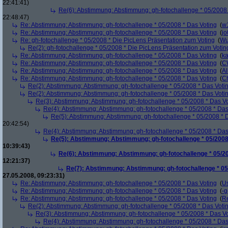
22:41:41)
Re(6): Abstimmung: Abstimmung: gh-fotochallenge * 05/2008 
22:48:47)
Re: Abstimmung: Abstimmung: gh-fotochallenge * 05/2008 * Das Voting
(
w
Re: Abstimmung: Abstimmung: gh-fotochallenge * 05/2008 * Das Voting
(
j
Re: gh-fotochallenge * 05/2008 * Die PicLens Präsentation zum Voting
(
Wu
Re(2): gh-fotochallenge * 05/2008 * Die PicLens Präsentation zum Votin
Re: Abstimmung: Abstimmung: gh-fotochallenge * 05/2008 * Das Voting
(
k
Re: Abstimmung: Abstimmung: gh-fotochallenge * 05/2008 * Das Voting
(
C
Re: Abstimmung: Abstimmung: gh-fotochallenge * 05/2008 * Das Voting
(
Al
Re: Abstimmung: Abstimmung: gh-fotochallenge * 05/2008 * Das Voting
(
Ch
Re(2): Abstimmung: Abstimmung: gh-fotochallenge * 05/2008 * Das Voti
Re(2): Abstimmung: Abstimmung: gh-fotochallenge * 05/2008 * Das Voti
Re(3): Abstimmung: Abstimmung: gh-fotochallenge * 05/2008 * Das V
Re(4): Abstimmung: Abstimmung: gh-fotochallenge * 05/2008 * Das
Re(5): Abstimmung: Abstimmung: gh-fotochallenge * 05/2008 * 
20:42:54)
Re(4): Abstimmung: Abstimmung: gh-fotochallenge * 05/2008 * Das
Re(5): Abstimmung: Abstimmung: gh-fotochallenge * 05/2008
10:39:43)
Re(6): Abstimmung: Abstimmung: gh-fotochallenge * 05/20
12:21:37)
Re(7): Abstimmung: Abstimmung: gh-fotochallenge * 05
27.05.2008, 09:23:31)
Re: Abstimmung: Abstimmung: gh-fotochallenge * 05/2008 * Das Voting
(
U
Re: Abstimmung: Abstimmung: gh-fotochallenge * 05/2008 * Das Voting
(
-g
Re: Abstimmung: Abstimmung: gh-fotochallenge * 05/2008 * Das Voting
(
R
Re(2): Abstimmung: Abstimmung: gh-fotochallenge * 05/2008 * Das Voti
Re(3): Abstimmung: Abstimmung: gh-fotochallenge * 05/2008 * Das V
Re(4): Abstimmung: Abstimmung: gh-fotochallenge * 05/2008 * Das