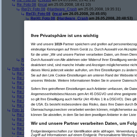
Re: Foto 08
(
CWsoft
am 24.05.2008, 13:42:19)
Re: Foto 08
(
incal
am 25.05.2008, 18:41:10)
Re(2): Foto 08
(
Hardware_Crash
am 25.05.2008, 19:35:31)
Re(3): Foto 08
(
incal
am 26.05.2008, 20:45:05)
Re(4): Foto 08
(
Hardware_Crash
am 26.05.2008, 20:48:53)
Re(5): Foto 08
(
incal
am 26.05.2008, 20:56:14)
Re(6): Foto 08
(
Hardware_Crash
am 26.05.2008, 21:00:
Re(7): Foto 08
(
incal
am 26.05.2008, 21:25:52)
Ihre Privatsphäre ist uns wichtig
Re(8): Foto 08
(
Hardware_Crash
am 26.05.2008, 2
Re(9): Foto 08
(
incal
am 26.05.2008, 21:55:49)
Wir und unsere
1019
-Partner speichern und greifen auf personenbezo
Re(10): Foto 08
(
Hardware_Crash
am 26.05.2
eindeutige Kennungen auf Ihrem Gerät zu. Durch Auswahl von Akzeptier
Re(11): Foto 08
(
incal
am 26.05.2008, 22:1
für die unter „Wir und unsere Partner verarbeiten Daten, um Ihnen Dien
Re(12): Foto 08
(
Hardware_Crash
am 26
Re(2): Foto 08
(
Srv-02
am 26.05.2008, 09:58:02)
Durch Auswahl von Alle ablehnen oder Widerruf Ihrer Einwilligung werde
Re(3): Foto 08
(
incal
am 26.05.2008, 20:46:08)
deaktiviert sind, sind manche Inhalte und Anzeigen möglicherweise nicht
Foto 09
(
phj
am 21.05.2008, 17:46:17)
dieses Menü jederzeit wieder aufrufen, um Ihre Einstellungen zu ändern 
Re: Foto 09
(
AVS
am 21.05.2008, 20:38:43)
Sie auf den Link Cookie-Einstellungen am unteren Rand der Webseite kli
Re: Foto 09
(
roo_kie
am 22.05.2008, 00:06:11)
unseres Website. Weitere Informationen finden Sie in unserer Datensch
Re: Foto 09
(
gibberish
am 23.05.2008, 09:03:43)
Re: Foto 09
(
Amorphis
am 23.05.2008, 10:40:33)
Sofern Ihre getroffenen Einstellungen auch Anbieter umfassen, die Daten
Re: Foto 09
(
Ugh!
am 23.05.2008, 11:38:45)
Angemessenheitsbeschlusses gem Art 45 DSGVO und ohne geeignete G
Re: Foto 09
(
ms mcgyver
am 23.05.2008, 22:45:45)
so gilt Ihre Einwilligung auch hierfür (Art 49 Abs 1 lit a DSGVO). Dies gi
Re: Foto 09
(
Hardware_Crash
am 23.05.2008, 23:49:18)
die USA. Es besteht insbesondere das Risiko, dass Ihre Daten durch B
Re: Foto 09
(
CWsoft
am 24.05.2008, 13:46:55)
Überwachungszwecken verarbeitet werden können, möglicherweise auc
Foto 10
(
phj
am 21.05.2008, 17:46:40)
Re: Foto 10
(
AVS
am 21.05.2008, 20:46:08)
können Sie abstellen, in dem Sie bei dem jeweiligen Anbieter in der Liste
Re: Foto 10
(
gibberish
am 23.05.2008, 09:05:46)
Wir und unsere Partner verarbeiten Daten, um Folg
Re: Foto 10
(
Amorphis
am 23.05.2008, 10:42:24)
Re: Foto 10
(
Ugh!
am 23.05.2008, 11:40:50)
Endgeräteeigenschaften zur Identifikation aktiv abfragen. Verwendung 
Re: Foto 10
(
ms mcgyver
am 23.05.2008, 22:50:31)
Zugriff auf Informationen auf einem Endgerät. Personalisierte Werbung