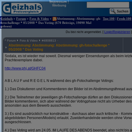
Impressum
|
Werbung
Geizhals
»
Forum
»
Foto & Video
»
Abstimmung: Abstimmung: gh-
Top-100
|
Fresh-100
fotochallenge * 05/2008 * Das Voting (670 Beiträge, 19090 Mal
gelesen)
Du bist nicht angemeldet. [
Login/Registrieren
]
^
Forum
Foto & Video
#
4808813
Abstimmung: Abstimmung: Abstimmung: gh-fotochallenge *
05/2008 * Das Voting
Sodala, es ist wieder mal soweit. Diesmal weniger Einsendungen als beim letzt
Prachtexemplare dabei.
http:/
/
www.phj.at/
GHFC04
A B L A U F und R E G E L N während des gh-Fotochallenge Votings:
1.) Das Diskutieren und Kommentieren der Bilder ist im Abstimmungsthread ausd
2.) Die Teilnehmer der jeweiligen gh-Fotochallenge dürfen an den Diskussion
Bilder kommentieren, sich aber während der Votingphase nicht als Urheber des
ansonsten aus dem Bewerb ausscheiden.
3.) Es sind ausdrücklich nur konstruktive - durchaus aber auch kritische - Komm
abgebildeten Personen/Models) erlaubt. Zuwiderhandelnde werden ohne Vor
ausgeschlossen.
4.) Das Voting wird am 24.05. IM LAUFE DES ABENDS beendet, also nicht bis a