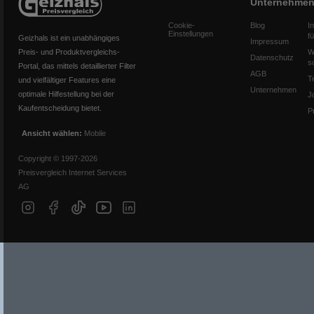
Unternehme
Cookie-
Blog
I
Einstellungen
f
Geizhals ist ein unabhängiges
Impressum
Preis- und Produktvergleichs-
W
Datenschutz
s
Portal, das mittels detaillierter Filter
AGB
T
und vielfältiger Features eine
Unternehmen
optimale Hilfestellung bei der
J
Kaufentscheidung bietet.
P
Ansicht wählen:
Mobile
Copyright © 1997-2026
Preisvergleich Internet Services
AG