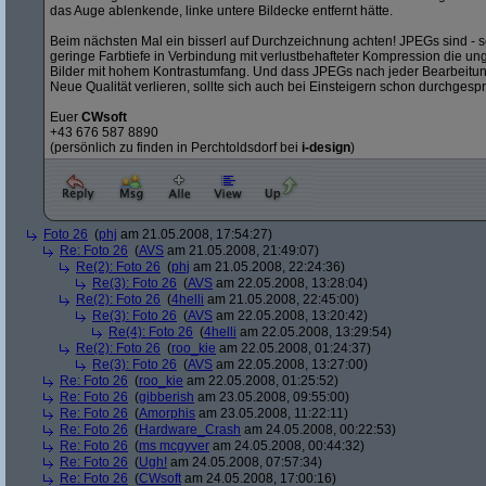
das Auge ablenkende, linke untere Bildecke entfernt hätte.
Beim nächsten Mal ein bisserl auf Durchzeichnung achten! JPEGs sind -
geringe Farbtiefe in Verbindung mit verlustbehafteter Kompression die un
Bilder mit hohem Kontrastumfang. Und dass JPEGs nach jeder Bearbeitu
Neue Qualität verlieren, sollte sich auch bei Einsteigern schon durchges
Euer
CWsoft
+43 676 587 8890
(persönlich zu finden in Perchtoldsdorf bei
i-design
)
Foto 26
(
phj
am 21.05.2008, 17:54:27)
Re: Foto 26
(
AVS
am 21.05.2008, 21:49:07)
Re(2): Foto 26
(
phj
am 21.05.2008, 22:24:36)
Re(3): Foto 26
(
AVS
am 22.05.2008, 13:28:04)
Re(2): Foto 26
(
4helli
am 21.05.2008, 22:45:00)
Re(3): Foto 26
(
AVS
am 22.05.2008, 13:20:42)
Re(4): Foto 26
(
4helli
am 22.05.2008, 13:29:54)
Re(2): Foto 26
(
roo_kie
am 22.05.2008, 01:24:37)
Re(3): Foto 26
(
AVS
am 22.05.2008, 13:27:00)
Re: Foto 26
(
roo_kie
am 22.05.2008, 01:25:52)
Re: Foto 26
(
gibberish
am 23.05.2008, 09:55:00)
Re: Foto 26
(
Amorphis
am 23.05.2008, 11:22:11)
Re: Foto 26
(
Hardware_Crash
am 24.05.2008, 00:22:53)
Re: Foto 26
(
ms mcgyver
am 24.05.2008, 00:44:32)
Re: Foto 26
(
Ugh!
am 24.05.2008, 07:57:34)
Re: Foto 26
(
CWsoft
am 24.05.2008, 17:00:16)