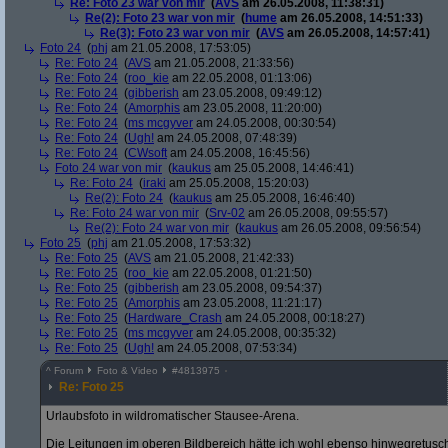
Re: Foto 23 war von mir
(
AVS
am 26.05.2008, 11:38:31)
Re(2): Foto 23 war von mir
(
hume
am 26.05.2008, 14:51:33)
Re(3): Foto 23 war von mir
(
AVS
am 26.05.2008, 14:57:41)
Foto 24
(
phj
am 21.05.2008, 17:53:05)
Re: Foto 24
(
AVS
am 21.05.2008, 21:33:56)
Re: Foto 24
(
roo_kie
am 22.05.2008, 01:13:06)
Re: Foto 24
(
gibberish
am 23.05.2008, 09:49:12)
Re: Foto 24
(
Amorphis
am 23.05.2008, 11:20:00)
Re: Foto 24
(
ms mcgyver
am 24.05.2008, 00:30:54)
Re: Foto 24
(
Ugh!
am 24.05.2008, 07:48:39)
Re: Foto 24
(
CWsoft
am 24.05.2008, 16:45:56)
Foto 24 war von mir
(
kaukus
am 25.05.2008, 14:46:41)
Re: Foto 24
(
iraki
am 25.05.2008, 15:20:03)
Re(2): Foto 24
(
kaukus
am 25.05.2008, 16:46:40)
Re: Foto 24 war von mir
(
Srv-02
am 26.05.2008, 09:55:57)
Re(2): Foto 24 war von mir
(
kaukus
am 26.05.2008, 09:56:54)
Foto 25
(
phj
am 21.05.2008, 17:53:32)
Re: Foto 25
(
AVS
am 21.05.2008, 21:42:33)
Re: Foto 25
(
roo_kie
am 22.05.2008, 01:21:50)
Re: Foto 25
(
gibberish
am 23.05.2008, 09:54:37)
Re: Foto 25
(
Amorphis
am 23.05.2008, 11:21:17)
Re: Foto 25
(
Hardware_Crash
am 24.05.2008, 00:18:27)
Re: Foto 25
(
ms mcgyver
am 24.05.2008, 00:35:32)
Re: Foto 25
(
Ugh!
am 24.05.2008, 07:53:34)
^
Forum
Foto & Video
#
4813975
Re: Foto 25
Urlaubsfoto in wildromatischer Stausee-Arena.
Die Leitungen im oberen Bildbereich hätte ich wohl ebenso hinwegretuschi