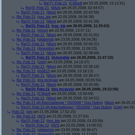
Re(7): Foto 21
(
CWsoft
am 25.05.2008, 15:12:41)
Re(3): Foto 21
(
Wuni
am 26.05.2008, 02:44:57)
Re(2): Foto 21
(
Wuni
am 26.05.2008, 02:42:56)
Re: Foto 21
(
roo_kie
am 22.05.2008, 00:56:38)
Re(2): Foto 21
(
Wuni
am 26.05.2008, 02:41:39)
Re(3): Foto 21
(
roo_kie
am 26.05.2008, 11:35:03)
Re: Foto 21
(
mrom
am 22.05.2008, 13:47:11)
Re(2): Foto 21
(
Wuni
am 26.05.2008, 02:41:02)
Re: Foto 21
(
gibberish
am 23.05.2008, 09:34:26)
Re(2): Foto 21
(
Wuni
am 26.05.2008, 02:40:31)
Re: Foto 21
(
Amorphis
am 23.05.2008, 11:09:23)
Re(2): Foto 21
(
Wuni
am 26.05.2008, 02:39:44)
Re(3): Foto 21
(
Amorphis
am 26.05.2008, 11:47:15)
Re: Foto 21
(
Ugh!
am 23.05.2008, 14:19:37)
Re(2): Foto 21
(
Wuni
am 26.05.2008, 02:38:16)
Re: Foto 21
(
jo0815
am 23.05.2008, 23:18:13)
Re(2): Foto 21
(
Wuni
am 26.05.2008, 02:36:47)
Re: Foto 21
(
ms mcgyver
am 24.05.2008, 00:05:54)
Re(2): Foto 21
(
Wuni
am 26.05.2008, 02:35:06)
Re(3): Foto 21
(
ms mcgyver
am 26.05.2008, 19:22:56)
Re: Foto 21
(
CWsoft
am 24.05.2008, 15:59:09)
Re(2): Foto 21
(
Wuni
am 26.05.2008, 02:34:51)
Re: Foto 21 gh-fotochallenge * 05/2008 * Das Outing
(
Wuni
am 26.05.20
Re(2): Foto 21 gh-fotochallenge * 05/2008 * Das Outing
(
Ugh!
am 26.
Foto 22
(
phj
am 21.05.2008, 17:52:15)
Re: Foto 22
(
AVS
am 21.05.2008, 21:27:54)
Re(2): Foto 22
(
roo_kie
am 22.05.2008, 01:03:59)
Re(3): Foto 22
(
AVS
am 22.05.2008, 14:09:52)
Re: Foto 22
(
gibberish
am 23.05.2008, 09:39:47)
Re: Foto 22
(
Amorphis
am 23.05.2008, 11:12:02)