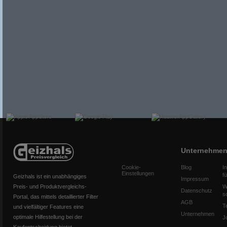
Unternehme
Cookie-
Blog
I
Einstellungen
f
Geizhals ist ein unabhängiges
Impressum
Preis- und Produktvergleichs-
W
Datenschutz
s
Portal, das mittels detaillierter Filter
AGB
T
und vielfältiger Features eine
Unternehmen
optimale Hilfestellung bei der
J