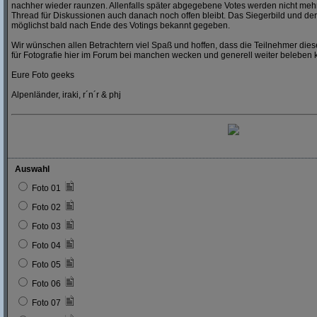
nachher wieder raunzen. Allenfalls später abgegebene Votes werden nicht mehr
Thread für Diskussionen auch danach noch offen bleibt. Das Siegerbild und der
möglichst bald nach Ende des Votings bekannt gegeben.
Wir wünschen allen Betrachtern viel Spaß und hoffen, dass die Teilnehmer dies
für Fotografie hier im Forum bei manchen wecken und generell weiter beleben 
Eure Foto geeks
Alpenländer, iraki, r´n´r & phj
Auswahl
Foto 01
Foto 02
Foto 03
Foto 04
Foto 05
Foto 06
Foto 07