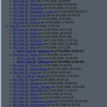
Re: Foto 28
(
AVS
am 21.05.2008, 21:59:40)
Re: Foto 28
(
gibberish
am 23.05.2008, 09:58:00)
Re: Foto 28
(
Amorphis
am 23.05.2008, 11:42:33)
Re: Foto 28
(
Hardware_Crash
am 24.05.2008, 00:26:57)
Re: Foto 28
(
ms mcgyver
am 24.05.2008, 00:55:25)
Re: Foto 28
(
Ugh!
am 24.05.2008, 10:43:38)
Re: Foto 28
(
CWsoft
am 24.05.2008, 17:10:44)
Foto 29
(
phj
am 21.05.2008, 17:56:14)
Re: Foto 29
(
Entity
am 21.05.2008, 18:01:18)
Re: Foto 29
(
hariw
am 21.05.2008, 18:13:02)
Re: Foto 29
(
m@tt
am 21.05.2008, 20:03:18)
Re: Foto 29
(
w114/115
am 21.05.2008, 21:13:16)
Re: Foto 29
(
stupidpez
am 21.05.2008, 21:29:26)
Re: Foto 29
(
AVS
am 21.05.2008, 22:01:29)
Re(2): Foto 29
(
Slipknot
am 27.05.2008, 11:00:17)
Re: Foto 29
(
hume
am 21.05.2008, 22:18:12)
Re(2): Foto 29
(
AVS
am 22.05.2008, 14:20:50)
Re(2): Foto 29
(
Slipknot
am 27.05.2008, 11:00:45)
Re: Foto 29
(
FoTU
am 21.05.2008, 22:36:32)
Re: Foto 29
(
HerzogKraut
am 21.05.2008, 23:55:20)
Re: Foto 29
(
incal
am 22.05.2008, 00:00:48)
Re(2): Foto 29
(
4helli
am 22.05.2008, 17:43:52)
Re: Foto 29
(
phj
am 22.05.2008, 18:43:31)
Re: Foto 29
(
gibberish
am 23.05.2008, 10:00:23)
Re: Foto 29
(
bürger_meister
am 23.05.2008, 10:44:34)
Re: Foto 29
(
Amorphis
am 23.05.2008, 11:45:22)
Re: Foto 29
(
mrom
am 23.05.2008, 22:47:54)
Re: Foto 29
(
jo0815
am 23.05.2008, 23:23:12)
Re: Foto 29
(
Hardware_Crash
am 24.05.2008, 00:30:05)
Re: Foto 29
(
ms mcgyver
am 24.05.2008, 01:02:35)