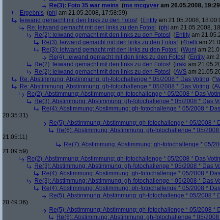
Re(3): Foto 35 war meins
(
ms mcgyver
am 26.05.2008, 19:29
Ergebnis
(
phj
am 21.05.2008, 17:58:59)
leiwand gemacht mit den links zu den Fotos!
(
Entity
am 21.05.2008, 18:00:
Re: leiwand gemacht mit den links zu den Fotos!
(
phj
am 21.05.2008, 18
Re(2): leiwand gemacht mit den links zu den Fotos!
(
Entity
am 21.05.2
Re(3): leiwand gemacht mit den links zu den Fotos!
(
4helli
am 21.0
Re(3): leiwand gemacht mit den links zu den Fotos!
(
Wuni
am 21.05
Re(4): leiwand gemacht mit den links zu den Fotos!
(
Entity
am 22
Re(2): leiwand gemacht mit den links zu den Fotos!
(
iraki
am 21.05.20
Re(2): leiwand gemacht mit den links zu den Fotos!
(
AVS
am 21.05.20
Re: Abstimmung: Abstimmung: gh-fotochallenge * 05/2008 * Das Voting
(
"w
Re: Abstimmung: Abstimmung: gh-fotochallenge * 05/2008 * Das Voting
(
A
Re(2): Abstimmung: Abstimmung: gh-fotochallenge * 05/2008 * Das Voti
Re(3): Abstimmung: Abstimmung: gh-fotochallenge * 05/2008 * Das V
Re(4): Abstimmung: Abstimmung: gh-fotochallenge * 05/2008 * Das
20:35:31)
Re(5): Abstimmung: Abstimmung: gh-fotochallenge * 05/2008 * 
Re(6): Abstimmung: Abstimmung: gh-fotochallenge * 05/2008 
21:05:11)
Re(7): Abstimmung: Abstimmung: gh-fotochallenge * 05/20
21:09:59)
Re(2): Abstimmung: Abstimmung: gh-fotochallenge * 05/2008 * Das Voti
Re(3): Abstimmung: Abstimmung: gh-fotochallenge * 05/2008 * Das V
Re(4): Abstimmung: Abstimmung: gh-fotochallenge * 05/2008 * Das
Re(3): Abstimmung: Abstimmung: gh-fotochallenge * 05/2008 * Das V
Re(4): Abstimmung: Abstimmung: gh-fotochallenge * 05/2008 * Das
Re(5): Abstimmung: Abstimmung: gh-fotochallenge * 05/2008 * 
20:49:36)
Re(5): Abstimmung: Abstimmung: gh-fotochallenge * 05/2008 * 
Re(6): Abstimmung: Abstimmung: gh-fotochallenge * 05/2008 