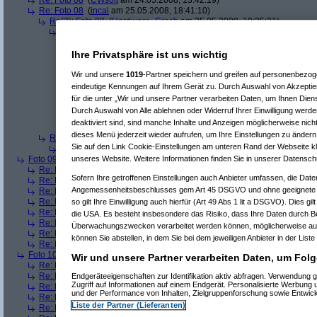
Re: Foto 08
(
CWsoft
am 24.05.2008, 13:42:19)
Re: Foto 08
(
incal
am 25.05.2008, 18:41:10)
Re(2): Foto 08
(
Hardware_Crash
am 25.05.2008, 19:35:31)
Re(3): Foto 08
(
incal
am 26.05.2008, 20:45:05)
Re(4): Foto 08
(
Hardware_Crash
am 26.05.2008, 20:48:53)
Re(5): Foto 08
(
incal
am 26.05.2008, 20:56:14)
Ihre Privatsphäre ist uns wichtig
Re(6): Foto 08
(
Hardware_Crash
am 26.05.2008, 21:00:
Re(7): Foto 08
(
incal
am 26.05.2008, 21:25:52)
Wir und unsere
1019
-Partner speichern und greifen auf personenbezo
Re(8): Foto 08
(
Hardware_Crash
am 26.05.2008, 2
eindeutige Kennungen auf Ihrem Gerät zu. Durch Auswahl von Akzeptier
Re(9): Foto 08
(
incal
am 26.05.2008, 21:55:49)
für die unter „Wir und unsere Partner verarbeiten Daten, um Ihnen Dien
Re(10): Foto 08
(
Hardware_Crash
am 26.05.2
Durch Auswahl von Alle ablehnen oder Widerruf Ihrer Einwilligung werde
Re(11): Foto 08
(
incal
am 26.05.2008, 22:1
deaktiviert sind, sind manche Inhalte und Anzeigen möglicherweise nicht
Re(12): Foto 08
(
Hardware_Crash
am 26
dieses Menü jederzeit wieder aufrufen, um Ihre Einstellungen zu ändern 
Re(2): Foto 08
(
Srv-02
am 26.05.2008, 09:58:02)
Sie auf den Link Cookie-Einstellungen am unteren Rand der Webseite kli
Re(3): Foto 08
(
incal
am 26.05.2008, 20:46:08)
unseres Website. Weitere Informationen finden Sie in unserer Datensch
Foto 09
(
phj
am 21.05.2008, 17:46:17)
Re: Foto 09
(
AVS
am 21.05.2008, 20:38:43)
Sofern Ihre getroffenen Einstellungen auch Anbieter umfassen, die Daten
Re: Foto 09
(
roo_kie
am 22.05.2008, 00:06:11)
Angemessenheitsbeschlusses gem Art 45 DSGVO und ohne geeignete G
Re: Foto 09
(
gibberish
am 23.05.2008, 09:03:43)
Re: Foto 09
(
Amorphis
am 23.05.2008, 10:40:33)
so gilt Ihre Einwilligung auch hierfür (Art 49 Abs 1 lit a DSGVO). Dies gi
Re: Foto 09
(
Ugh!
am 23.05.2008, 11:38:45)
die USA. Es besteht insbesondere das Risiko, dass Ihre Daten durch B
Re: Foto 09
(
ms mcgyver
am 23.05.2008, 22:45:45)
Überwachungszwecken verarbeitet werden können, möglicherweise auc
Re: Foto 09
(
Hardware_Crash
am 23.05.2008, 23:49:18)
können Sie abstellen, in dem Sie bei dem jeweiligen Anbieter in der Liste
Re: Foto 09
(
CWsoft
am 24.05.2008, 13:46:55)
Foto 10
(
phj
am 21.05.2008, 17:46:40)
Wir und unsere Partner verarbeiten Daten, um Folg
Re: Foto 10
(
AVS
am 21.05.2008, 20:46:08)
Re: Foto 10
(
gibberish
am 23.05.2008, 09:05:46)
Endgeräteeigenschaften zur Identifikation aktiv abfragen. Verwendung 
Zugriff auf Informationen auf einem Endgerät. Personalisierte Werbung
Re: Foto 10
(
Amorphis
am 23.05.2008, 10:42:24)
und der Performance von Inhalten, Zielgruppenforschung sowie Entwic
Re: Foto 10
(
Ugh!
am 23.05.2008, 11:40:50)
Liste der Partner (Lieferanten)
Re: Foto 10
(
ms mcgyver
am 23.05.2008, 22:50:31)