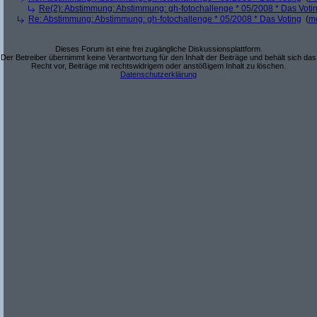
Re(2): Abstimmung: Abstimmung: gh-fotochallenge * 05/2008 * Das Voti
Re: Abstimmung: Abstimmung: gh-fotochallenge * 05/2008 * Das Voting
(
m
Dieses Forum ist eine frei zugängliche Diskussionsplattform.
Der Betreiber übernimmt keine Verantwortung für den Inhalt der Beiträge und behält sich das
Recht vor, Beiträge mit rechtswidrigem oder anstößigem Inhalt zu löschen.
Datenschutzerklärung