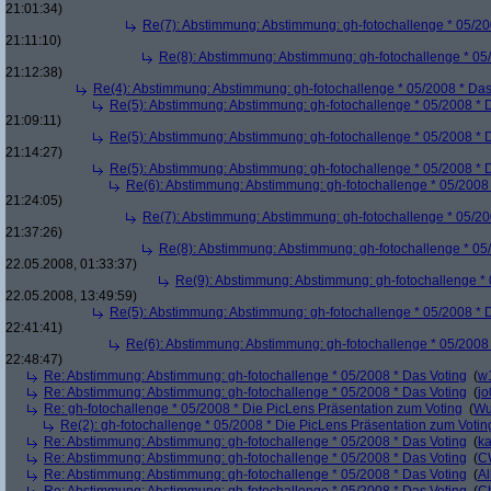
21:01:34)
Re(7): Abstimmung: Abstimmung: gh-fotochallenge * 05/20
21:11:10)
Re(8): Abstimmung: Abstimmung: gh-fotochallenge * 05
21:12:38)
Re(4): Abstimmung: Abstimmung: gh-fotochallenge * 05/2008 * Das
Re(5): Abstimmung: Abstimmung: gh-fotochallenge * 05/2008 * 
21:09:11)
Re(5): Abstimmung: Abstimmung: gh-fotochallenge * 05/2008 * 
21:14:27)
Re(5): Abstimmung: Abstimmung: gh-fotochallenge * 05/2008 * 
Re(6): Abstimmung: Abstimmung: gh-fotochallenge * 05/2008 
21:24:05)
Re(7): Abstimmung: Abstimmung: gh-fotochallenge * 05/20
21:37:26)
Re(8): Abstimmung: Abstimmung: gh-fotochallenge * 05
22.05.2008, 01:33:37)
Re(9): Abstimmung: Abstimmung: gh-fotochallenge * 
22.05.2008, 13:49:59)
Re(5): Abstimmung: Abstimmung: gh-fotochallenge * 05/2008 * 
22:41:41)
Re(6): Abstimmung: Abstimmung: gh-fotochallenge * 05/2008 
22:48:47)
Re: Abstimmung: Abstimmung: gh-fotochallenge * 05/2008 * Das Voting
(
w
Re: Abstimmung: Abstimmung: gh-fotochallenge * 05/2008 * Das Voting
(
j
Re: gh-fotochallenge * 05/2008 * Die PicLens Präsentation zum Voting
(
Wu
Re(2): gh-fotochallenge * 05/2008 * Die PicLens Präsentation zum Votin
Re: Abstimmung: Abstimmung: gh-fotochallenge * 05/2008 * Das Voting
(
k
Re: Abstimmung: Abstimmung: gh-fotochallenge * 05/2008 * Das Voting
(
C
Re: Abstimmung: Abstimmung: gh-fotochallenge * 05/2008 * Das Voting
(
Al