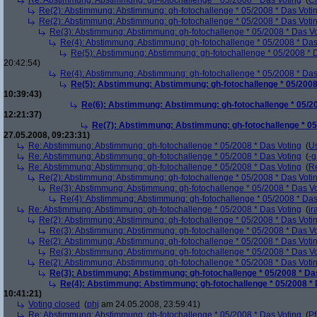
Re: Abstimmung: Abstimmung: gh-fotochallenge * 05/2008 * Das Voting
(
Ch
Re(2): Abstimmung: Abstimmung: gh-fotochallenge * 05/2008 * Das Voti
Re(2): Abstimmung: Abstimmung: gh-fotochallenge * 05/2008 * Das Voti
Re(3): Abstimmung: Abstimmung: gh-fotochallenge * 05/2008 * Das V
Re(4): Abstimmung: Abstimmung: gh-fotochallenge * 05/2008 * Das
Re(5): Abstimmung: Abstimmung: gh-fotochallenge * 05/2008 * 
20:42:54)
Re(4): Abstimmung: Abstimmung: gh-fotochallenge * 05/2008 * Das
Re(5): Abstimmung: Abstimmung: gh-fotochallenge * 05/2008
10:39:43)
Re(6): Abstimmung: Abstimmung: gh-fotochallenge * 05/20
12:21:37)
Re(7): Abstimmung: Abstimmung: gh-fotochallenge * 05
27.05.2008, 09:23:31)
Re: Abstimmung: Abstimmung: gh-fotochallenge * 05/2008 * Das Voting
(
U
Re: Abstimmung: Abstimmung: gh-fotochallenge * 05/2008 * Das Voting
(
-g
Re: Abstimmung: Abstimmung: gh-fotochallenge * 05/2008 * Das Voting
(
R
Re(2): Abstimmung: Abstimmung: gh-fotochallenge * 05/2008 * Das Voti
Re(3): Abstimmung: Abstimmung: gh-fotochallenge * 05/2008 * Das V
Re(4): Abstimmung: Abstimmung: gh-fotochallenge * 05/2008 * Das
Re: Abstimmung: Abstimmung: gh-fotochallenge * 05/2008 * Das Voting
(
ir
Re(2): Abstimmung: Abstimmung: gh-fotochallenge * 05/2008 * Das Voti
Re(3): Abstimmung: Abstimmung: gh-fotochallenge * 05/2008 * Das V
Re(2): Abstimmung: Abstimmung: gh-fotochallenge * 05/2008 * Das Voti
Re(3): Abstimmung: Abstimmung: gh-fotochallenge * 05/2008 * Das V
Re(2): Abstimmung: Abstimmung: gh-fotochallenge * 05/2008 * Das Voti
Re(3): Abstimmung: Abstimmung: gh-fotochallenge * 05/2008 * Da
Re(4): Abstimmung: Abstimmung: gh-fotochallenge * 05/2008 * 
10:41:21)
Voting closed
(
phj
am 24.05.2008, 23:59:41)
Re: Abstimmung: Abstimmung: gh-fotochallenge * 05/2008 * Das Voting
(
Pf