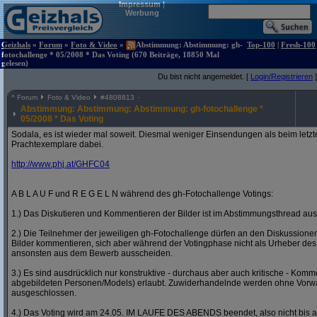
Impressum
|
Werbung
Geizhals
»
Forum
»
Foto & Video
»
Abstimmung: Abstimmung: gh-
Top-100
|
Fresh-100
fotochallenge * 05/2008 * Das Voting (670 Beiträge, 18850 Mal
gelesen)
Du bist nicht angemeldet. [
Login/Registrieren
]
^
Forum
Foto & Video
#
4808813
Abstimmung: Abstimmung: Abstimmung: gh-fotochallenge *
05/2008 * Das Voting
Sodala, es ist wieder mal soweit. Diesmal weniger Einsendungen als beim letzt
Prachtexemplare dabei.
http:/
/
www.phj.at/
GHFC04
A B L A U F und R E G E L N während des gh-Fotochallenge Votings:
1.) Das Diskutieren und Kommentieren der Bilder ist im Abstimmungsthread ausd
2.) Die Teilnehmer der jeweiligen gh-Fotochallenge dürfen an den Diskussion
Bilder kommentieren, sich aber während der Votingphase nicht als Urheber des
ansonsten aus dem Bewerb ausscheiden.
3.) Es sind ausdrücklich nur konstruktive - durchaus aber auch kritische - Komm
abgebildeten Personen/Models) erlaubt. Zuwiderhandelnde werden ohne Vor
ausgeschlossen.
4.) Das Voting wird am 24.05. IM LAUFE DES ABENDS beendet, also nicht bis a