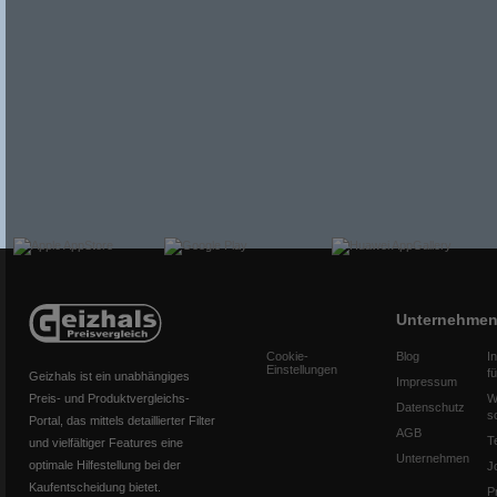
Unternehme
Cookie-
Blog
I
Einstellungen
f
Geizhals ist ein unabhängiges
Impressum
Preis- und Produktvergleichs-
W
Datenschutz
s
Portal, das mittels detaillierter Filter
AGB
T
und vielfältiger Features eine
Unternehmen
optimale Hilfestellung bei der
J
Kaufentscheidung bietet.
P