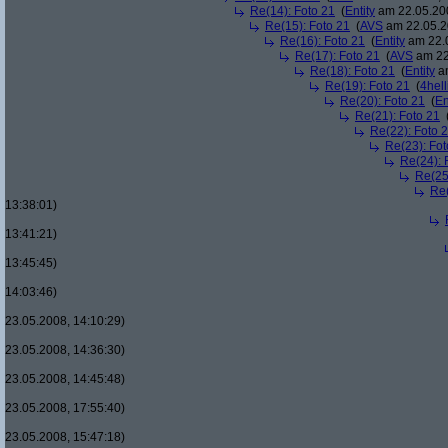
Re(14): Foto 21
(
Entity
am 22.05.200
Re(15): Foto 21
(
AVS
am 22.05.2
Re(16): Foto 21
(
Entity
am 22.0
Re(17): Foto 21
(
AVS
am 22
Re(18): Foto 21
(
Entity
am
Re(19): Foto 21
(
4hell
Re(20): Foto 21
(
En
Re(21): Foto 21
Re(22): Foto 
Re(23): Fot
Re(24): 
Re(25
Re(
13:38:01)
13:41:21)
13:45:45)
14:03:46)
23.05.2008, 14:10:29)
23.05.2008, 14:36:30)
23.05.2008, 14:45:48)
23.05.2008, 17:55:40)
23.05.2008, 15:47:18)