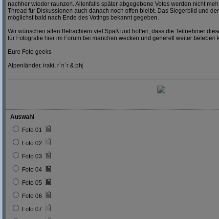
nachher wieder raunzen. Allenfalls später abgegebene Votes werden nicht mehr
Thread für Diskussionen auch danach noch offen bleibt. Das Siegerbild und der
möglichst bald nach Ende des Votings bekannt gegeben.
Wir wünschen allen Betrachtern viel Spaß und hoffen, dass die Teilnehmer dies
für Fotografie hier im Forum bei manchen wecken und generell weiter beleben 
Eure Foto geeks
Alpenländer, iraki, r´n´r & phj
Auswahl
Foto 01
Foto 02
Foto 03
Foto 04
Foto 05
Foto 06
Foto 07