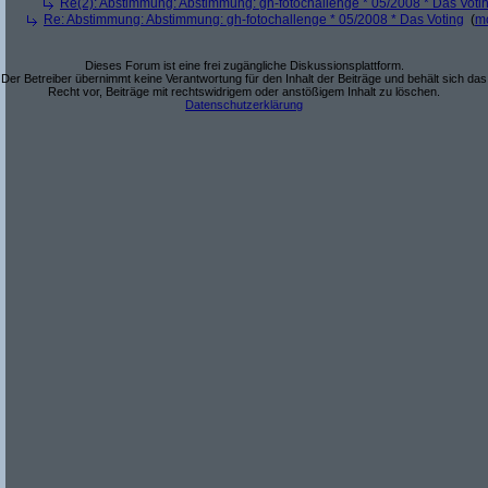
Re(2): Abstimmung: Abstimmung: gh-fotochallenge * 05/2008 * Das Voti
Re: Abstimmung: Abstimmung: gh-fotochallenge * 05/2008 * Das Voting
(
m
Dieses Forum ist eine frei zugängliche Diskussionsplattform.
Der Betreiber übernimmt keine Verantwortung für den Inhalt der Beiträge und behält sich das
Recht vor, Beiträge mit rechtswidrigem oder anstößigem Inhalt zu löschen.
Datenschutzerklärung