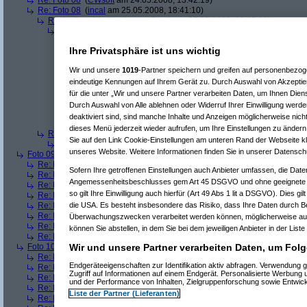
Re: Foto 08
(
CWsoft
am 24.05.2008, 13:42:19)
Re: Foto 08
(
incal
am 25.05.2008, 18:41:10)
Re(2): Foto 08
(
Hardware_Crash
am 25.05.2008, 19:35:31)
Re(3): Foto 08
(
incal
am 26.05.2008, 20:45:05)
Re(4): Foto 08
(
Hardware_Crash
am 26.05.2008, 20:48:53)
Ihre Privatsphäre ist uns wichtig
Re(5): Foto 08
(
incal
am 26.05.2008, 20:56:14)
Re(6): Foto 08
(
Hardware_Crash
am 26.05.2008, 21:00:
Wir und unsere
1019
-Partner speichern und greifen auf personenbezo
Re(7): Foto 08
(
incal
am 26.05.2008, 21:25:52)
Re(8): Foto 08
(
Hardware_Crash
am 26.05.2008, 2
eindeutige Kennungen auf Ihrem Gerät zu. Durch Auswahl von Akzeptier
Re(9): Foto 08
(
incal
am 26.05.2008, 21:55:49)
für die unter „Wir und unsere Partner verarbeiten Daten, um Ihnen Dien
Re(10): Foto 08
(
Hardware_Crash
am 26.05.2
Durch Auswahl von Alle ablehnen oder Widerruf Ihrer Einwilligung werde
Re(11): Foto 08
(
incal
am 26.05.2008, 22:1
deaktiviert sind, sind manche Inhalte und Anzeigen möglicherweise nicht
Re(12): Foto 08
(
Hardware_Crash
am 26
dieses Menü jederzeit wieder aufrufen, um Ihre Einstellungen zu ändern 
Re(2): Foto 08
(
Srv-02
am 26.05.2008, 09:58:02)
Sie auf den Link Cookie-Einstellungen am unteren Rand der Webseite kli
Re(3): Foto 08
(
incal
am 26.05.2008, 20:46:08)
unseres Website. Weitere Informationen finden Sie in unserer Datensch
Foto 09
(
phj
am 21.05.2008, 17:46:17)
Re: Foto 09
(
AVS
am 21.05.2008, 20:38:43)
Sofern Ihre getroffenen Einstellungen auch Anbieter umfassen, die Daten
Re: Foto 09
(
roo_kie
am 22.05.2008, 00:06:11)
Angemessenheitsbeschlusses gem Art 45 DSGVO und ohne geeignete G
Re: Foto 09
(
gibberish
am 23.05.2008, 09:03:43)
so gilt Ihre Einwilligung auch hierfür (Art 49 Abs 1 lit a DSGVO). Dies gi
Re: Foto 09
(
Amorphis
am 23.05.2008, 10:40:33)
Re: Foto 09
(
Ugh!
am 23.05.2008, 11:38:45)
die USA. Es besteht insbesondere das Risiko, dass Ihre Daten durch B
Re: Foto 09
(
ms mcgyver
am 23.05.2008, 22:45:45)
Überwachungszwecken verarbeitet werden können, möglicherweise auc
Re: Foto 09
(
Hardware_Crash
am 23.05.2008, 23:49:18)
können Sie abstellen, in dem Sie bei dem jeweiligen Anbieter in der Liste
Re: Foto 09
(
CWsoft
am 24.05.2008, 13:46:55)
Foto 10
(
phj
am 21.05.2008, 17:46:40)
Wir und unsere Partner verarbeiten Daten, um Folg
Re: Foto 10
(
AVS
am 21.05.2008, 20:46:08)
Endgeräteeigenschaften zur Identifikation aktiv abfragen. Verwendung 
Re: Foto 10
(
gibberish
am 23.05.2008, 09:05:46)
Zugriff auf Informationen auf einem Endgerät. Personalisierte Werbung
Re: Foto 10
(
Amorphis
am 23.05.2008, 10:42:24)
und der Performance von Inhalten, Zielgruppenforschung sowie Entwic
Re: Foto 10
(
Ugh!
am 23.05.2008, 11:40:50)
Liste der Partner (Lieferanten)
Re: Foto 10
(
ms mcgyver
am 23.05.2008, 22:50:31)