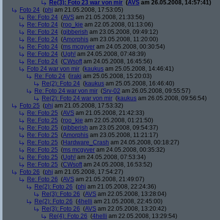
Re(3): Foto 23 war von mir
(
AVS
am 26.05.2008, 14:57:41)
Foto 24
(
phj
am 21.05.2008, 17:53:05)
Re: Foto 24
(
AVS
am 21.05.2008, 21:33:56)
Re: Foto 24
(
roo_kie
am 22.05.2008, 01:13:06)
Re: Foto 24
(
gibberish
am 23.05.2008, 09:49:12)
Re: Foto 24
(
Amorphis
am 23.05.2008, 11:20:00)
Re: Foto 24
(
ms mcgyver
am 24.05.2008, 00:30:54)
Re: Foto 24
(
Ugh!
am 24.05.2008, 07:48:39)
Re: Foto 24
(
CWsoft
am 24.05.2008, 16:45:56)
Foto 24 war von mir
(
kaukus
am 25.05.2008, 14:46:41)
Re: Foto 24
(
iraki
am 25.05.2008, 15:20:03)
Re(2): Foto 24
(
kaukus
am 25.05.2008, 16:46:40)
Re: Foto 24 war von mir
(
Srv-02
am 26.05.2008, 09:55:57)
Re(2): Foto 24 war von mir
(
kaukus
am 26.05.2008, 09:56:54)
Foto 25
(
phj
am 21.05.2008, 17:53:32)
Re: Foto 25
(
AVS
am 21.05.2008, 21:42:33)
Re: Foto 25
(
roo_kie
am 22.05.2008, 01:21:50)
Re: Foto 25
(
gibberish
am 23.05.2008, 09:54:37)
Re: Foto 25
(
Amorphis
am 23.05.2008, 11:21:17)
Re: Foto 25
(
Hardware_Crash
am 24.05.2008, 00:18:27)
Re: Foto 25
(
ms mcgyver
am 24.05.2008, 00:35:32)
Re: Foto 25
(
Ugh!
am 24.05.2008, 07:53:34)
Re: Foto 25
(
CWsoft
am 24.05.2008, 16:53:52)
Foto 26
(
phj
am 21.05.2008, 17:54:27)
Re: Foto 26
(
AVS
am 21.05.2008, 21:49:07)
Re(2): Foto 26
(
phj
am 21.05.2008, 22:24:36)
Re(3): Foto 26
(
AVS
am 22.05.2008, 13:28:04)
Re(2): Foto 26
(
4helli
am 21.05.2008, 22:45:00)
Re(3): Foto 26
(
AVS
am 22.05.2008, 13:20:42)
Re(4): Foto 26
(
4helli
am 22.05.2008, 13:29:54)