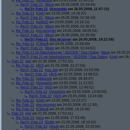
Re: Foto 21
(
Amorphis
am 23.05.2008, 11:09:23)
Re(2): Foto 21
(
Wuni
am 26.05.2008, 02:39:44)
Re(3): Foto 21
(
Amorphis
am 26.05.2008, 11:47:15)
Re: Foto 21
(
Ugh!
am 23.05.2008, 14:19:37)
Re(2): Foto 21
(
Wuni
am 26.05.2008, 02:38:16)
Re: Foto 21
(
jo0815
am 23.05.2008, 23:18:13)
Re(2): Foto 21
(
Wuni
am 26.05.2008, 02:36:47)
Re: Foto 21
(
ms mcgyver
am 24.05.2008, 00:05:54)
Re(2): Foto 21
(
Wuni
am 26.05.2008, 02:35:06)
Re(3): Foto 21
(
ms mcgyver
am 26.05.2008, 19:22:56)
Re: Foto 21
(
CWsoft
am 24.05.2008, 15:59:09)
Re(2): Foto 21
(
Wuni
am 26.05.2008, 02:34:51)
Re: Foto 21 gh-fotochallenge * 05/2008 * Das Outing
(
Wuni
am 26.05.20
Re(2): Foto 21 gh-fotochallenge * 05/2008 * Das Outing
(
Ugh!
am 26.
Foto 22
(
phj
am 21.05.2008, 17:52:15)
Re: Foto 22
(
AVS
am 21.05.2008, 21:27:54)
Re(2): Foto 22
(
roo_kie
am 22.05.2008, 01:03:59)
Re(3): Foto 22
(
AVS
am 22.05.2008, 14:09:52)
Re: Foto 22
(
gibberish
am 23.05.2008, 09:39:47)
Re: Foto 22
(
Amorphis
am 23.05.2008, 11:12:02)
Re(2): Foto 22
(
AVS
am 23.05.2008, 12:48:01)
Re(3): Foto 22
(
Amorphis
am 23.05.2008, 13:00:05)
Re(4): Foto 22
(
AVS
am 23.05.2008, 13:24:38)
Re: Foto 22
(
Ugh!
am 23.05.2008, 14:23:27)
Re: Foto 22
(
ms mcgyver
am 24.05.2008, 00:12:30)
Re: Foto 22
(
CWsoft
am 24.05.2008, 16:15:48)
Foto 23
(
phj
am 21.05.2008, 17:52:41)
Re: Foto 23
(
nico
am 21.05.2008, 17:53:49)
Re(2): Foto 23
(
Entity
am 21.05.2008, 18:10:42)
Re(3): Foto 23
(
4helli
am 21.05.2008, 22:33:04)