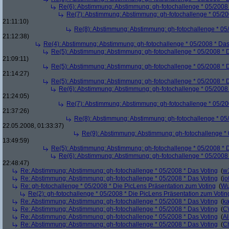
Re(6): Abstimmung: Abstimmung: gh-fotochallenge * 05/2008 
Re(7): Abstimmung: Abstimmung: gh-fotochallenge * 05/20
21:11:10)
Re(8): Abstimmung: Abstimmung: gh-fotochallenge * 05
21:12:38)
Re(4): Abstimmung: Abstimmung: gh-fotochallenge * 05/2008 * Das
Re(5): Abstimmung: Abstimmung: gh-fotochallenge * 05/2008 * 
21:09:11)
Re(5): Abstimmung: Abstimmung: gh-fotochallenge * 05/2008 * 
21:14:27)
Re(5): Abstimmung: Abstimmung: gh-fotochallenge * 05/2008 * 
Re(6): Abstimmung: Abstimmung: gh-fotochallenge * 05/2008 
21:24:05)
Re(7): Abstimmung: Abstimmung: gh-fotochallenge * 05/20
21:37:26)
Re(8): Abstimmung: Abstimmung: gh-fotochallenge * 05
22.05.2008, 01:33:37)
Re(9): Abstimmung: Abstimmung: gh-fotochallenge * 
13:49:59)
Re(5): Abstimmung: Abstimmung: gh-fotochallenge * 05/2008 * 
Re(6): Abstimmung: Abstimmung: gh-fotochallenge * 05/2008 
22:48:47)
Re: Abstimmung: Abstimmung: gh-fotochallenge * 05/2008 * Das Voting
(
w
Re: Abstimmung: Abstimmung: gh-fotochallenge * 05/2008 * Das Voting
(
j
Re: gh-fotochallenge * 05/2008 * Die PicLens Präsentation zum Voting
(
Wu
Re(2): gh-fotochallenge * 05/2008 * Die PicLens Präsentation zum Votin
Re: Abstimmung: Abstimmung: gh-fotochallenge * 05/2008 * Das Voting
(
k
Re: Abstimmung: Abstimmung: gh-fotochallenge * 05/2008 * Das Voting
(
C
Re: Abstimmung: Abstimmung: gh-fotochallenge * 05/2008 * Das Voting
(
Al
Re: Abstimmung: Abstimmung: gh-fotochallenge * 05/2008 * Das Voting
(
Ch