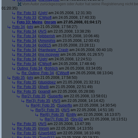
Vom Autor zurückgezogen oder Autor hat seine Registrierung nicht bes
01:20:35)
Re: Foto 33
(
Ugh!
am 24.05.2008, 12:31:30)
Re: Foto 33
(
CWsoft
am 24.05.2008, 17:40:33)
Foto 33: Meins
(
mrom
am 27.05.2008, 01:04:17)
Foto 34
(
phj
am 21.05.2008, 17:58:27)
Re: Foto 34
(
AVS
am 22.05.2008, 13:38:29)
Re: Foto 34
(
gibberish
am 23.05.2008, 10:06:46)
Re: Foto 34
(
Amorphis
am 23.05.2008, 12:00:43)
Re: Foto 34
(
jo0815
am 23.05.2008, 23:28:11)
Re: Foto 34
(
Hardware_Crash
am 24.05.2008, 00:40:10)
Re: Foto 34
(
ms mcgyver
am 24.05.2008, 01:26:57)
Re: Foto 34
(
Ugh!
am 24.05.2008, 12:24:51)
Re: Foto 34
(
CWsoft
am 24.05.2008, 17:48:44)
Outing: Foto 34
(
fröhlich
am 26.05.2008, 03:34:05)
Re: Outing: Foto 34
(
CWsoft
am 26.05.2008, 08:13:04)
Foto 35
(
phj
am 21.05.2008, 17:58:50)
Re: Foto 35
(
stupidpez
am 21.05.2008, 21:32:31)
Re: Foto 35
(
4helli
am 21.05.2008, 22:51:49)
Re: Foto 35
(
xxandl
am 22.05.2008, 05:28:08)
Re(2): Foto 35
(
Superflo
am 22.05.2008, 13:58:01)
Re(3): Foto 35
(
AVS
am 22.05.2008, 14:14:42)
Re(4): Foto 35
(
Superflo
am 22.05.2008, 14:30:54)
Re(5): Foto 35
(
AVS
am 22.05.2008, 14:51:18)
Re(6): Foto 35
(
Entity
am 22.05.2008, 16:13:07)
Re(7): Foto 35
(
Srv-02
am 22.05.2008, 16:13:51)
Re: Foto 35
(
AVS
am 22.05.2008, 13:47:39)
Re: Foto 35
(
mrom
am 22.05.2008, 14:13:55)
Re: Foto 35
(
User6465
am 22.05.2008, 16:10:49)
Re: Foto 35
(
Tom@33
am 23.05.2008, 00:19:33)