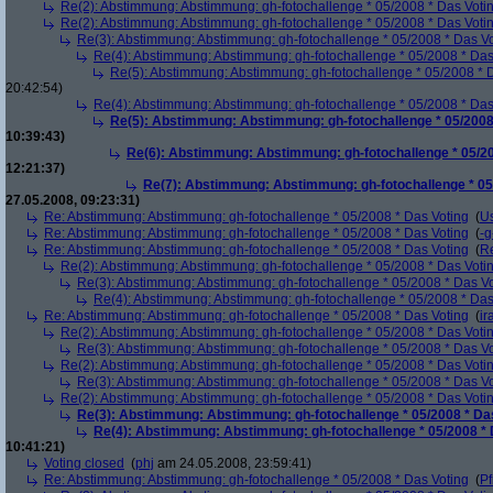
Re(2): Abstimmung: Abstimmung: gh-fotochallenge * 05/2008 * Das Voti
Re(2): Abstimmung: Abstimmung: gh-fotochallenge * 05/2008 * Das Voti
Re(3): Abstimmung: Abstimmung: gh-fotochallenge * 05/2008 * Das V
Re(4): Abstimmung: Abstimmung: gh-fotochallenge * 05/2008 * Das
Re(5): Abstimmung: Abstimmung: gh-fotochallenge * 05/2008 * 
20:42:54)
Re(4): Abstimmung: Abstimmung: gh-fotochallenge * 05/2008 * Das
Re(5): Abstimmung: Abstimmung: gh-fotochallenge * 05/2008
10:39:43)
Re(6): Abstimmung: Abstimmung: gh-fotochallenge * 05/20
12:21:37)
Re(7): Abstimmung: Abstimmung: gh-fotochallenge * 05
27.05.2008, 09:23:31)
Re: Abstimmung: Abstimmung: gh-fotochallenge * 05/2008 * Das Voting
(
U
Re: Abstimmung: Abstimmung: gh-fotochallenge * 05/2008 * Das Voting
(
-g
Re: Abstimmung: Abstimmung: gh-fotochallenge * 05/2008 * Das Voting
(
R
Re(2): Abstimmung: Abstimmung: gh-fotochallenge * 05/2008 * Das Voti
Re(3): Abstimmung: Abstimmung: gh-fotochallenge * 05/2008 * Das V
Re(4): Abstimmung: Abstimmung: gh-fotochallenge * 05/2008 * Das
Re: Abstimmung: Abstimmung: gh-fotochallenge * 05/2008 * Das Voting
(
ir
Re(2): Abstimmung: Abstimmung: gh-fotochallenge * 05/2008 * Das Voti
Re(3): Abstimmung: Abstimmung: gh-fotochallenge * 05/2008 * Das V
Re(2): Abstimmung: Abstimmung: gh-fotochallenge * 05/2008 * Das Voti
Re(3): Abstimmung: Abstimmung: gh-fotochallenge * 05/2008 * Das V
Re(2): Abstimmung: Abstimmung: gh-fotochallenge * 05/2008 * Das Voti
Re(3): Abstimmung: Abstimmung: gh-fotochallenge * 05/2008 * Da
Re(4): Abstimmung: Abstimmung: gh-fotochallenge * 05/2008 * 
10:41:21)
Voting closed
(
phj
am 24.05.2008, 23:59:41)
Re: Abstimmung: Abstimmung: gh-fotochallenge * 05/2008 * Das Voting
(
Pf