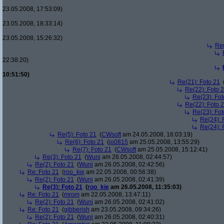
23.05.2008, 17:53:09)
23.05.2008, 18:33:14)
23.05.2008, 15:26:32)
Re(
22:38:20)
10:51:50)
Re(21): Foto 21
Re(22): Foto 
Re(23): Fot
Re(22): Foto 
Re(23): Fot
Re(24): 
Re(24): 
Re(5): Foto 21
(
CWsoft
am 24.05.2008, 16:03:19)
Re(6): Foto 21
(
jo0815
am 25.05.2008, 13:55:29)
Re(7): Foto 21
(
CWsoft
am 25.05.2008, 15:12:41)
Re(3): Foto 21
(
Wuni
am 26.05.2008, 02:44:57)
Re(2): Foto 21
(
Wuni
am 26.05.2008, 02:42:56)
Re: Foto 21
(
roo_kie
am 22.05.2008, 00:56:38)
Re(2): Foto 21
(
Wuni
am 26.05.2008, 02:41:39)
Re(3): Foto 21
(
roo_kie
am 26.05.2008, 11:35:03)
Re: Foto 21
(
mrom
am 22.05.2008, 13:47:11)
Re(2): Foto 21
(
Wuni
am 26.05.2008, 02:41:02)
Re: Foto 21
(
gibberish
am 23.05.2008, 09:34:26)
Re(2): Foto 21
(
Wuni
am 26.05.2008, 02:40:31)