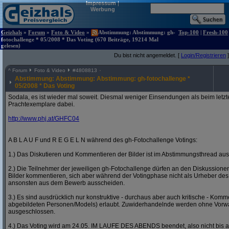
Impressum
|
Werbung
Geizhals
»
Forum
»
Foto & Video
»
Abstimmung: Abstimmung: gh-
Top-100
|
Fresh-100
fotochallenge * 05/2008 * Das Voting (670 Beiträge, 19214 Mal
gelesen)
Du bist nicht angemeldet. [
Login/Registrieren
]
^
Forum
Foto & Video
#
4808813
Abstimmung: Abstimmung: Abstimmung: gh-fotochallenge *
05/2008 * Das Voting
Sodala, es ist wieder mal soweit. Diesmal weniger Einsendungen als beim letzt
Prachtexemplare dabei.
http:/
/
www.phj.at/
GHFC04
A B L A U F und R E G E L N während des gh-Fotochallenge Votings:
1.) Das Diskutieren und Kommentieren der Bilder ist im Abstimmungsthread ausd
2.) Die Teilnehmer der jeweiligen gh-Fotochallenge dürfen an den Diskussion
Bilder kommentieren, sich aber während der Votingphase nicht als Urheber des
ansonsten aus dem Bewerb ausscheiden.
3.) Es sind ausdrücklich nur konstruktive - durchaus aber auch kritische - Komm
abgebildeten Personen/Models) erlaubt. Zuwiderhandelnde werden ohne Vor
ausgeschlossen.
4.) Das Voting wird am 24.05. IM LAUFE DES ABENDS beendet, also nicht bis a