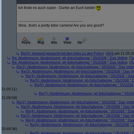
Ich finde es auch super - Danke an Euch beide!
.
------------------------------------------------------
Wow...that's a pretty killer camera! Are you any good?
Re(2): leiwand gemacht mit den links zu den Fotos!
(
AVS
am 21.05.20
Re: Abstimmung: Abstimmung: gh-fotochallenge * 05/2008 * Das Voting
(
"w
Re: Abstimmung: Abstimmung: gh-fotochallenge * 05/2008 * Das Voting
(
A
Re(2): Abstimmung: Abstimmung: gh-fotochallenge * 05/2008 * Das Voti
Re(3): Abstimmung: Abstimmung: gh-fotochallenge * 05/2008 * Das V
Re(4): Abstimmung: Abstimmung: gh-fotochallenge * 05/2008 * Das
Re(5): Abstimmung: Abstimmung: gh-fotochallenge * 05/2008 * 
Re(6): Abstimmung: Abstimmung: gh-fotochallenge * 05/2008 
21:05:11)
Re(7): Abstimmung: Abstimmung: gh-fotochallenge * 05/20
21:09:59)
Re(2): Abstimmung: Abstimmung: gh-fotochallenge * 05/2008 * Das Voti
Re(3): Abstimmung: Abstimmung: gh-fotochallenge * 05/2008 * Das V
Re(4): Abstimmung: Abstimmung: gh-fotochallenge * 05/2008 * Das
Re(3): Abstimmung: Abstimmung: gh-fotochallenge * 05/2008 * Das V
Re(4): Abstimmung: Abstimmung: gh-fotochallenge * 05/2008 * Das
Re(5): Abstimmung: Abstimmung: gh-fotochallenge * 05/2008 * 
20:49:36)
Re(5): Abstimmung: Abstimmung: gh-fotochallenge * 05/2008 * 